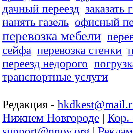
дачный переезд
заказать 
нанять газель
офисный пе
перевозка мебели
пере
сейфа
перевозка стенки
переезд недорого
погрузк
транспортные услуги
Редакция -
hkdkest@mail.r
Нижнем Новгороде
|
Кор. 
support@nnov.org
|
Реклам