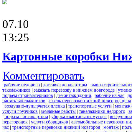
07.10
13:25
Картонные коробки Ни
Комментировать
рабочие недорого
|
доставка до квартиры
|
вывоз строительног
такелажников
|
заказать перевозку в нижнем новгороде
|
утилиз
подъем стройматериалов
|
демонтаж зданий
|
рабочие на час
|
д
нанять такелажников
|
газель перевозки нижний новгород цена
|
воздушно-пупырчатая пленка
|
транспортные услуги
|
монтаж 
услуги грузчиков
|
земляные работы
|
такелажники недорого
|
з
|
подъем гипсокартона
|
уборка квартиры от мусора
|
воздушно-
перегородок
|
услуги сборщиков
|
автомобильные перевозки ни
час
|
транспортные перевозки нижний новгород
|
монтаж
|
подъ