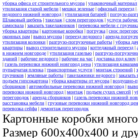
уборка офиса от строительного мусора
|
упаковочный материал
утилизация старой мебели
|
мешки зеленые
|
офисный переезд
|
недорого нижний новгород
|
утилизация батарей
|
погрузо-разг
Шлаковый щебень
|
такелаж
|
слом перегородок
|
услуги рабочи
самосвала
|
заказать такелажников
|
перевозка мебели с грузчи
уборка квартиры
|
картонные коробки
|
погрузка
|
снос перегор
оконных рам
|
вывоз мусора
|
переезд недорого
|
аренда погрузч
утилизация колонки
|
разгрузо-погрузочные работы
|
уборка да
квартиры
|
вывоз строительного мусора
|
коттеджный переезд
|
в нижнем новгороде
|
утилизация газелью
|
разгрузо-погрузочн
зданий
|
рабочие недорого
|
рабочие на час
|
доставка под ключ
|
газель перевозки нижний новгород цена
|
утилизация камазам
пупырчатая пленка
|
транспортные услуги
|
монтаж строений
|
грузчиков
|
земляные работы
|
такелажники недорого
|
заказать
подъем гипсокартона
|
уборка квартиры от мусора
|
воздушно-п
сборщиков
|
автомобильные перевозки нижний новгород
|
выво
перевозки нижний новгород
|
монтаж
|
подъем сухих смесей
|
у
перегородок
|
аренда сборщиков
|
газель перевозки нижний нов
расстановка мебели
|
грузовые перевозки нижний новгород це
перевозка сейфа
|
демонтаж перегородок
Картонные коробки много
Размер 600х400х400 и дру