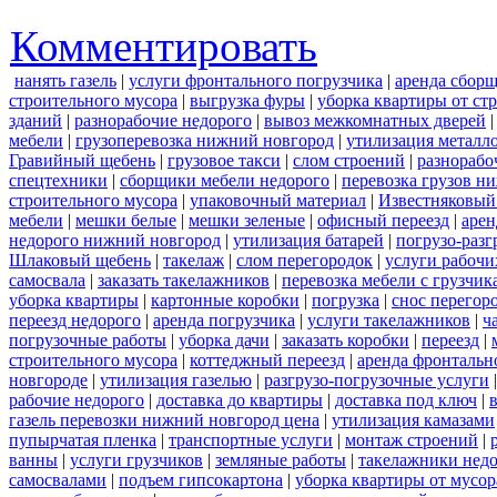
Комментировать
нанять газель
|
услуги фронтального погрузчика
|
аренда сбор
строительного мусора
|
выгрузка фуры
|
уборка квартиры от ст
зданий
|
разнорабочие недорого
|
вывоз межкомнатных дверей
мебели
|
грузоперевозка нижний новгород
|
утилизация металл
Гравийный щебень
|
грузовое такси
|
слом строений
|
разнорабо
спецтехники
|
сборщики мебели недорого
|
перевозка грузов н
строительного мусора
|
упаковочный материал
|
Известняковый
мебели
|
мешки белые
|
мешки зеленые
|
офисный переезд
|
арен
недорого нижний новгород
|
утилизация батарей
|
погрузо-разг
Шлаковый щебень
|
такелаж
|
слом перегородок
|
услуги рабочи
самосвала
|
заказать такелажников
|
перевозка мебели с грузчи
уборка квартиры
|
картонные коробки
|
погрузка
|
снос перегор
переезд недорого
|
аренда погрузчика
|
услуги такелажников
|
ч
погрузочные работы
|
уборка дачи
|
заказать коробки
|
переезд
|
строительного мусора
|
коттеджный переезд
|
аренда фронтальн
новгороде
|
утилизация газелью
|
разгрузо-погрузочные услуги
рабочие недорого
|
доставка до квартиры
|
доставка под ключ
|
газель перевозки нижний новгород цена
|
утилизация камазами
пупырчатая пленка
|
транспортные услуги
|
монтаж строений
|
ванны
|
услуги грузчиков
|
земляные работы
|
такелажники нед
самосвалами
|
подъем гипсокартона
|
уборка квартиры от мусор