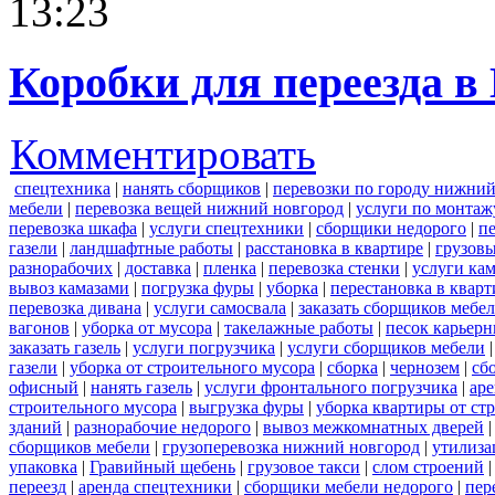
13:23
Коробки для переезда 
Комментировать
спецтехника
|
нанять сборщиков
|
перевозки по городу нижний
мебели
|
перевозка вещей нижний новгород
|
услуги по монтаж
перевозка шкафа
|
услуги спецтехники
|
сборщики недорого
|
п
газели
|
ландшафтные работы
|
расстановка в квартире
|
грузовы
разнорабочих
|
доставка
|
пленка
|
перевозка стенки
|
услуги кам
вывоз камазами
|
погрузка фуры
|
уборка
|
перестановка в кварт
перевозка дивана
|
услуги самосвала
|
заказать сборщиков мебе
вагонов
|
уборка от мусора
|
такелажные работы
|
песок карьер
заказать газель
|
услуги погрузчика
|
услуги сборщиков мебели
газели
|
уборка от строительного мусора
|
сборка
|
чернозем
|
сб
офисный
|
нанять газель
|
услуги фронтального погрузчика
|
ар
строительного мусора
|
выгрузка фуры
|
уборка квартиры от ст
зданий
|
разнорабочие недорого
|
вывоз межкомнатных дверей
сборщиков мебели
|
грузоперевозка нижний новгород
|
утилиза
упаковка
|
Гравийный щебень
|
грузовое такси
|
слом строений
переезд
|
аренда спецтехники
|
сборщики мебели недорого
|
пер