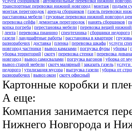
услуги сборщиков
|
автомобильные перевозки нижний новгоро
транспортные перевозки нижний новгород
|
монтаж
|
подъем с
монтаж перегородок
|
аренда сборщиков
|
газель перевозки ни
расстановка мебели
|
грузовые перевозки нижний новгород це
перевозка сейфа
|
демонтаж перегородок
|
нанять сборщиков
|
п
копка погреба
|
перестановка мебели
|
перевозка вещей нижний
|
лента
|
перевозка пианино
|
спецтехника
|
сборщики недорого
газели
|
ландшафтные работы
|
расстановка в квартире
|
грузовы
разнорабочих
|
доставка
|
пленка
|
перевозка шкафа
|
услуги спе
новгород частники
|
вывоз камазами
|
погрузка фуры
|
уборка
|
уборка территорий
|
скотч
|
перевозка стенки
|
перевозка дивана
новгород
|
вывоз самосвалами
|
погрузка вагонов
|
уборка от му
вывоз старой мебели
|
скотч малярный
|
заказать газель
|
услуги
недорого
|
утилизация мусора
|
выгрузка газели
|
уборка от стр
разнорабочих
|
вывоз окон
|
скотч офисный
Картонные коробки и плен
А еще:
Компания занимается пере
Нижнего Новгорода и Ниж