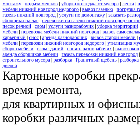
монтажу
|
подъем мешков
|
уборка коттеджа от мусора
|
лента
|
п
мебели нижний новгород недорого
|
вывоз газелью
|
погрузка г
газель нижний новгород
|
услуги по демонтажу
|
заказать разн
сборщики на час
|
перевозки на газели нижний новгород частн
песок речной
|
слом
|
услуги разнорабочих
|
уборка территорий
мебели
|
перевозка мебели нижний новгород
|
вывоз самосвала
карьерный
|
снос
|
аренда разнорабочих
|
вывоз старой мебели
|
мебели
|
перевозки нижний новгород недорого
|
утилизация му
сборка мебели
|
слом зданий
|
нанять разнорабочих
|
вывоз окон
аренда сборщиков мебели
|
газель перевозки нижний новгород
строительного мусора
|
разборка
|
Гранитный щебень
|
разборка
дверей
Картонные коробки прекр
время ремонта,
для квартирных и офисных
коробки различных размер