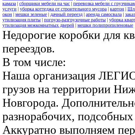
камаза
|
сборщики мебели на час
|
перевозка мебели с грузчик
услуги
|
уборка коттеджа от строительного мусора
|
картон
|
Шл
окон
|
мешки зеленые
|
дачный переезд
|
аренда самосвала
|
зака
утилизация плиты
|
погрузо-разгрузочные работы
|
уборка квар
утилизация межкомнатных дверей
|
мешки полипропиленовые
Недорогие коробки для к
переездов.
В том числе:
Наша организация ЛЕГИО
грузов на территории Ни
Новгорода. Дополнительно
разнорабочих, подсобных
Аккуратно выполняем пер