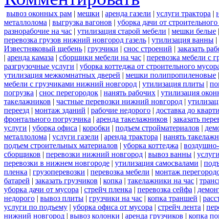
вывоз оконных рам
|
мешки
|
аренда газели
|
услуги трактора
|
металлолома
|
выгрузка вагонов
|
уборка дачи от строительного
разнорабочие на час
|
утилизация старой мебели
|
мешки белые
перевозка грузов нижний новгород газель
|
утилизация ванны
|
Известняковый щебень
|
грузчики
|
снос строений
|
заказать ра
|
аренда камаза
|
сборщики мебели на час
|
перевозка мебели с 
разгрузочные услуги
|
уборка коттеджа от строительного мусор
утилизация межкомнатных дверей
|
мешки полипропиленовые
мебели с грузчиками нижний новгород
|
утилизация плиты
|
по
погрузка
|
снос перегородок
|
нанять рабочих
|
утилизация окон
такелажников
|
частные перевозки нижний новгород
|
утилизац
переезд
|
монтаж зданий
|
рабочие недорого
|
доставка до кварт
фронтального погрузчика
|
аренда такелажников
|
заказать пер
услуги
|
уборка офиса
|
коробки
|
подъем стройматериалов
|
дем
металлолома
|
услуги газели
|
аренда трактора
|
нанять такелаж
подъем строительных материалов
|
уборка коттеджа
|
воздушно-
сборщиков
|
перевозки нижний новгород
|
вывоз ванны
|
услуги
перевозки в нижнем новгороде
|
утилизация самосвалами
|
под
пленка
|
грузоперевозки
|
перевозка мебели
|
монтаж перегород
батарей
|
заказать грузчиков
|
копка
|
такелажники на час
|
транс
уборка дачи от мусора
|
стрейч пленка
|
перевозка сейфа
|
демон
недорого
|
вывоз плиты
|
грузчики на час
|
копка траншей
|
расс
услуги по подъему
|
уборка офиса от мусора
|
стрейч лента
|
пер
нижний новгород
|
вывоз колонки
|
аренда грузчиков
|
копка по