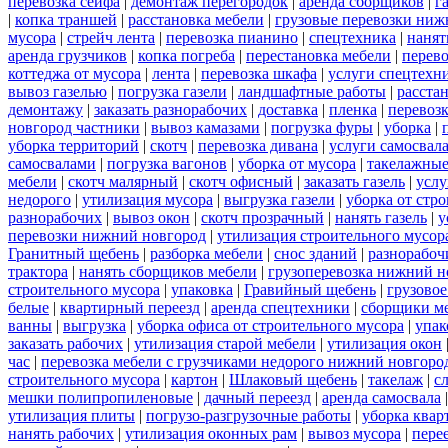
перевозка сейфа
|
демонтаж перегородок
|
аренда сборщиков
|
г
|
копка траншей
|
расстановка мебели
|
грузовые перевозки ниж
мусора
|
стрейч лента
|
перевозка пианино
|
спецтехника
|
нанят
аренда грузчиков
|
копка погреба
|
перестановка мебели
|
перев
коттеджа от мусора
|
лента
|
перевозка шкафа
|
услуги спецтехн
вывоз газелью
|
погрузка газели
|
ландшафтные работы
|
расста
демонтажу
|
заказать разнорабочих
|
доставка
|
пленка
|
перевозк
новгород частники
|
вывоз камазами
|
погрузка фуры
|
уборка
|
уборка территорий
|
скотч
|
перевозка дивана
|
услуги самосвал
самосвалами
|
погрузка вагонов
|
уборка от мусора
|
такелажные
мебели
|
скотч малярный
|
скотч офисный
|
заказать газель
|
услу
недорого
|
утилизация мусора
|
выгрузка газели
|
уборка от стр
разнорабочих
|
вывоз окон
|
скотч прозрачный
|
нанять газель
|
у
перевозки нижний новгород
|
утилизация строительного мусор
Гранитный щебень
|
разборка мебели
|
снос зданий
|
разнорабоч
трактора
|
нанять сборщиков мебели
|
грузоперевозка нижний н
строительного мусора
|
упаковка
|
Гравийный щебень
|
грузовое
белые
|
квартирный переезд
|
аренда спецтехники
|
сборщики ме
ванны
|
выгрузка
|
уборка офиса от строительного мусора
|
упак
заказать рабочих
|
утилизация старой мебели
|
утилизация окон
час
|
перевозка мебели с грузчиками недорого нижний новгоро
строительного мусора
|
картон
|
Шлаковый щебень
|
такелаж
|
с
мешки полипропиленовые
|
дачный переезд
|
аренда самосвала
утилизация плиты
|
погрузо-разгрузочные работы
|
уборка квар
нанять рабочих
|
утилизация оконных рам
|
вывоз мусора
|
пере