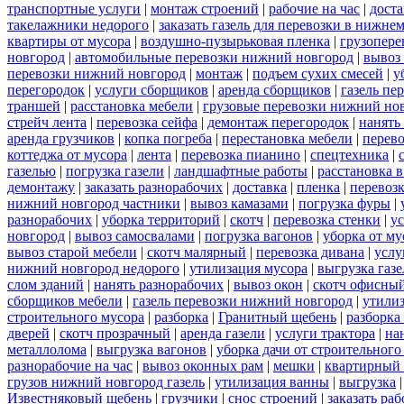
транспортные услуги
|
монтаж строений
|
рабочие на час
|
доста
такелажники недорого
|
заказать газель для перевозки в нижне
квартиры от мусора
|
воздушно-пузырьковая пленка
|
грузопере
новгород
|
автомобильные перевозки нижний новгород
|
вывоз
перевозки нижний новгород
|
монтаж
|
подъем сухих смесей
|
у
перегородок
|
услуги сборщиков
|
аренда сборщиков
|
газель пе
траншей
|
расстановка мебели
|
грузовые перевозки нижний но
стрейч лента
|
перевозка сейфа
|
демонтаж перегородок
|
нанять
аренда грузчиков
|
копка погреба
|
перестановка мебели
|
перев
коттеджа от мусора
|
лента
|
перевозка пианино
|
спецтехника
|
газелью
|
погрузка газели
|
ландшафтные работы
|
расстановка в
демонтажу
|
заказать разнорабочих
|
доставка
|
пленка
|
перевоз
нижний новгород частники
|
вывоз камазами
|
погрузка фуры
|
разнорабочих
|
уборка территорий
|
скотч
|
перевозка стенки
|
ус
новгород
|
вывоз самосвалами
|
погрузка вагонов
|
уборка от му
вывоз старой мебели
|
скотч малярный
|
перевозка дивана
|
услу
нижний новгород недорого
|
утилизация мусора
|
выгрузка газ
слом зданий
|
нанять разнорабочих
|
вывоз окон
|
скотч офисны
сборщиков мебели
|
газель перевозки нижний новгород
|
утилиз
строительного мусора
|
разборка
|
Гранитный щебень
|
разборка
дверей
|
скотч прозрачный
|
аренда газели
|
услуги трактора
|
на
металлолома
|
выгрузка вагонов
|
уборка дачи от строительного
разнорабочие на час
|
вывоз оконных рам
|
мешки
|
квартирный 
грузов нижний новгород газель
|
утилизация ванны
|
выгрузка
Известняковый щебень
|
грузчики
|
снос строений
|
заказать ра