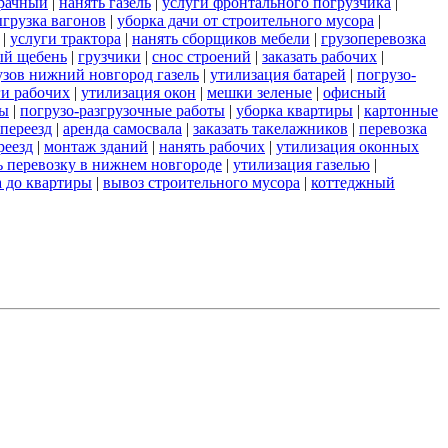
зрачный
|
нанять газель
|
услуги фронтального погрузчика
|
грузка вагонов
|
уборка дачи от строительного мусора
|
|
услуги трактора
|
нанять сборщиков мебели
|
грузоперевозка
ый щебень
|
грузчики
|
снос строений
|
заказать рабочих
|
узов нижний новгород газель
|
утилизация батарей
|
погрузо-
ги рабочих
|
утилизация окон
|
мешки зеленые
|
офисный
ты
|
погрузо-разгрузочные работы
|
уборка квартиры
|
картонные
переезд
|
аренда самосвала
|
заказать такелажников
|
перевозка
реезд
|
монтаж зданий
|
нанять рабочих
|
утилизация оконных
ь перевозку в нижнем новгороде
|
утилизация газелью
|
а до квартиры
|
вывоз строительного мусора
|
коттеджный