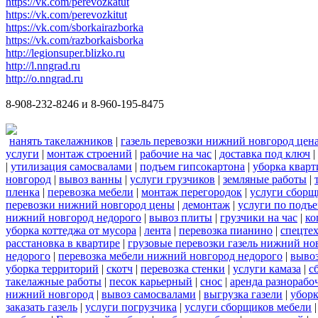
https://vk.com/perevozkatut
https://vk.com/perevozkitut
https://vk.com/sborkairazborka
https://vk.com/razborkaisborka
http://legionsuper.blizko.ru
http://l.nngrad.ru
http://o.nngrad.ru
8-908-232-8246 и 8-960-195-8475
нанять такелажников
|
газель перевозки нижний новгород цен
услуги
|
монтаж строений
|
рабочие на час
|
доставка под ключ
|
|
утилизация самосвалами
|
подъем гипсокартона
|
уборка кварт
новгород
|
вывоз ванны
|
услуги грузчиков
|
земляные работы
|
пленка
|
перевозка мебели
|
монтаж перегородок
|
услуги сборщ
перевозки нижний новгород цены
|
демонтаж
|
услуги по подъ
нижний новгород недорого
|
вывоз плиты
|
грузчики на час
|
ко
уборка коттеджа от мусора
|
лента
|
перевозка пианино
|
спецте
расстановка в квартире
|
грузовые перевозки газель нижний но
недорого
|
перевозка мебели нижний новгород недорого
|
вывоз
уборка территорий
|
скотч
|
перевозка стенки
|
услуги камаза
|
с
такелажные работы
|
песок карьерный
|
снос
|
аренда разнорабо
нижний новгород
|
вывоз самосвалами
|
выгрузка газели
|
уборк
заказать газель
|
услуги погрузчика
|
услуги сборщиков мебели