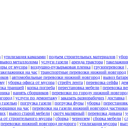
а
|
утилизация камазами
|
подъем строительных материалов
|
убор
вывоз металлолома
|
услуги газели
|
аренда трактора
|
такелажни
иры от мусора
|
воздушно-пузырьковая пленка
|
грузоперевозки
|
такелажники на час
|
транспортные перевозки нижний новгород
иков
|
автомобильные перевозки нижний новгород
|
вывоз батар
ему
|
уборка офиса от мусора
|
стрейч лента
|
перевозка сейфа
|
дем
пка траншей
|
копка погреба
|
перестановка мебели
|
перевозка в
хника
|
нанять сборщиков
|
перевозки по городу нижний новгоро
вгород
|
услуги по демонтажу
|
заказать разнорабочих
|
доставка
|
 газелью
|
погрузка газели
|
погрузка фуры
|
уборка
|
перестановк
борщики на час
|
перевозки на газели нижний новгород частники
чих
|
вывоз старой мебели
|
скотч малярный
|
перевозка дивана
|
у
а от строительного мусора
|
сборка
|
чернозем
|
сборка мебели
|
с
|
перевозки нижний новгород недорого
|
утилизация мусора
|
выг