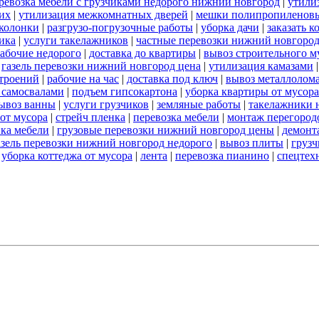
ревозка мебели с грузчиками недорого нижний новгород
|
утили
их
|
утилизация межкомнатных дверей
|
мешки полипропиленов
 колонки
|
разгрузо-погрузочные работы
|
уборка дачи
|
заказать к
ика
|
услуги такелажников
|
частные перевозки нижний новгоро
абочие недорого
|
доставка до квартиры
|
вывоз строительного м
|
газель перевозки нижний новгород цена
|
утилизация камазами
троений
|
рабочие на час
|
доставка под ключ
|
вывоз металлолом
 самосвалами
|
подъем гипсокартона
|
уборка квартиры от мусора
ывоз ванны
|
услуги грузчиков
|
земляные работы
|
такелажники 
 от мусора
|
стрейч пленка
|
перевозка мебели
|
монтаж перегород
вка мебели
|
грузовые перевозки нижний новгород цены
|
демонт
азель перевозки нижний новгород недорого
|
вывоз плиты
|
грузч
|
уборка коттеджа от мусора
|
лента
|
перевозка пианино
|
спецтех