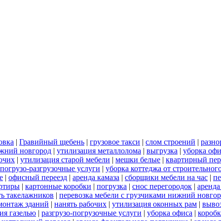
овка
|
Гравийный щебень
|
грузовое такси
|
слом строений
|
разно
ижний новгород
|
утилизация металлолома
|
выгрузка
|
уборка офи
бочих
|
утилизация старой мебели
|
мешки белые
|
квартирный пер
погрузо-разгрузочные услуги
|
уборка коттеджа от строительног
е
|
офисный переезд
|
аренда камаза
|
сборщики мебели на час
|
пе
артиры
|
картонные коробки
|
погрузка
|
снос перегородок
|
аренда
ть такелажников
|
перевозка мебели с грузчиками нижний новго
монтаж зданий
|
нанять рабочих
|
утилизация оконных рам
|
выво
ия газелью
|
разгрузо-погрузочные услуги
|
уборка офиса
|
короб