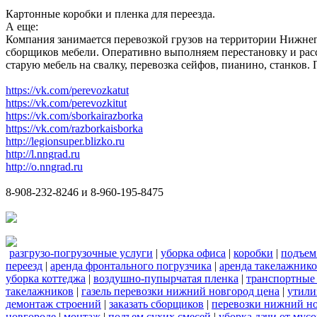
Картонные коробки и пленка для переезда.
А еще:
Компания занимается перевозкой грузов на территории Нижнег
сборщиков мебели. Оперативно выполняем перестановку и расс
старую мебель на свалку, перевозка сейфов, пианино, станков
https://vk.com/perevozkatut
https://vk.com/perevozkitut
https://vk.com/sborkairazborka
https://vk.com/razborkaisborka
http://legionsuper.blizko.ru
http://l.nngrad.ru
http://o.nngrad.ru
8-908-232-8246 и 8-960-195-8475
разгрузо-погрузочные услуги
|
уборка офиса
|
коробки
|
подъем
переезд
|
аренда фронтального погрузчика
|
аренда такелажник
уборка коттеджа
|
воздушно-пупырчатая пленка
|
транспортные
такелажников
|
газель перевозки нижний новгород цена
|
утили
демонтаж строений
|
заказать сборщиков
|
перевозки нижний н
новгороде
|
монтаж
|
подъем сухих смесей
|
уборка дачи от мусо