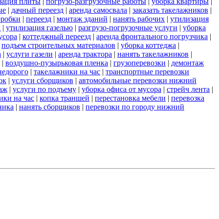
зация плиты
|
погрузо-разгрузочные работы
|
уборка квартиры
|
ые
|
дачный переезд
|
аренда самосвала
|
заказать такелажников
|
оробки
|
переезд
|
монтаж зданий
|
нанять рабочих
|
утилизация
д
|
утилизация газелью
|
разгрузо-погрузочные услуги
|
уборка
усора
|
коттеджный переезд
|
аренда фронтального погрузчика
|
|
подъем строительных материалов
|
уборка коттеджа
|
а
|
услуги газели
|
аренда трактора
|
нанять такелажников
|
|
воздушно-пузырьковая пленка
|
грузоперевозки
|
демонтаж
недорого
|
такелажники на час
|
транспортные перевозки
ок
|
услуги сборщиков
|
автомобильные перевозки нижний
аж
|
услуги по подъему
|
уборка офиса от мусора
|
стрейч лента
|
ики на час
|
копка траншей
|
перестановка мебели
|
перевозка
ника
|
нанять сборщиков
|
перевозки по городу нижний