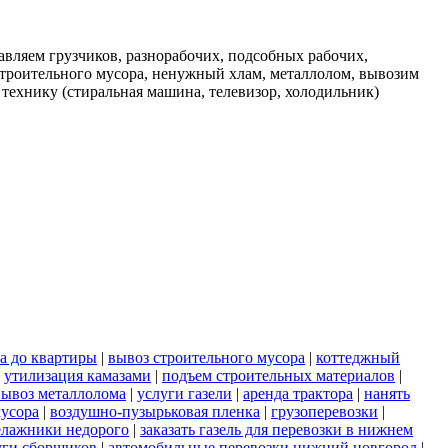
вляем грузчиков, разнорабочих, подсобных рабочих,
строительного мусора, ненужный хлам, металлолом, вывозим
 технику (стиральная машина, телевизор, холодильник)
а до квартиры
|
вывоз строительного мусора
|
коттеджный
|
утилизация камазами
|
подъем строительных материалов
|
вывоз металлолома
|
услуги газели
|
аренда трактора
|
нанять
мусора
|
воздушно-пузырьковая пленка
|
грузоперевозки
|
елажники недорого
|
заказать газель для перевозки в нижнем
уги сборщиков
|
автомобильные перевозки нижний новгород
|