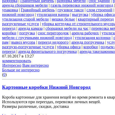
разборка
|
Гранитный щебень
|
разборка мебели
|
снос зданий
|
р
аренда сборщиков мебели
|
газель перевозки нижний новгород
упаковка
|
Гравийный щебень
|
грузовое такси
|
слом строений
нижний новгород
|
утилизация ванны
|
выгрузка
|
уборка офиса
утилизация старой мебели
|
мешки белые
|
квартирный переезд
разгрузочные услуги
|
уборка коттеджа от строительного мусор
переезд
|
аренда камаза
|
сборщики мебели на час
|
перевозка ме
коробки
|
погрузка
|
снос перегородок
|
аренда рабочих
|
утилиз
мебели с грузчиками нижний новгород
|
утилизация колонки
|
рам
|
вывоз мусора
|
переезд недорого
|
аренда погрузчика
|
услу
разгрузо-погрузочные услуги
|
уборка офиса
|
коробки
|
подъем 
переезд
|
аренда фронтального погрузчика
|
аренда такелажник
07.10.2017 в 13:27
комментировать
Интересно
Вам интересно
Больше не интересно
(
0
)
Картонные коробки Нижний Новгород
Короба картонные для хранения вещей во время ремонта в квар
Используются при переездах, перевозки личных вещей.
Размеры различные, скидки, доставка