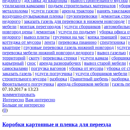
недорого
|
доставка до квартиры
|
вывоз строительного мусора
утилизация камазами
|
подъем строительных материалов
|
уборк
металлолома
|
услуги газели
|
аренда трактора
|
нанять такелаж
воздушно-пузырьковая пленка
|
грузоперевозки
|
демонтаж стр
недорого
|
заказать газель для перевозки в нижнем новгороде
|
мебели
|
монтаж перегородок
|
услуги сборщиков
|
автомобильн
новгород цены
|
демонтаж
|
услуги по подъему
|
уборка офиса о
недорого
|
вывоз плиты
|
грузчики на час
|
копка траншей
|
расс
коттеджа от мусора
|
лента
|
перевозка пианино
|
спецтехника
|
квартире
|
грузовые перевозки газель нижний новгород
|
услуг
перевозка мебели нижний новгород недорого
|
вывоз газелью
|
территорий
|
скотч
|
перевозка стенки
|
услуги камаза
|
сборщики
карьерный
|
снос
|
аренда разнорабочих
|
вывоз старой мебели
|
самосвалами
|
погрузка вагонов
|
уборка от мусора
|
уборка от 
заказать газель
|
услуги погрузчика
|
услуги сборщиков мебели
строительного мусора
|
разборка
|
Гранитный щебень
|
разборка
фронтального погрузчика
|
аренда сборщиков мебели
|
газель п
07.10.2017 в 13:23
комментировать
Интересно
Вам интересно
Больше не интересно
(
0
)
Коробки картонные и пленка для переезда