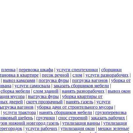
|
пленка
|
перевозка шкафа
|
услуги спецтехники
|
сборщики
тановка в квартире
|
песок речной
|
слом
|
услуги разнорабочих
|
|
вывоз камазами
|
погрузка фуры
|
погрузка вагонов
|
уборка от
дивана
|
услуги самосвала
|
заказать сборщиков мебели
|
|
сборка мебели
|
слом зданий
|
нанять разнорабочих
|
вывоз окон
ация мусора
|
выгрузка фуры
|
уборка квартиры от
ных дверей
|
скотч прозрачный
|
нанять газель
|
услуги
ыгрузка вагонов
|
уборка дачи от строительного мусора
|
|
услуги трактора
|
нанять сборщиков мебели
|
грузоперевозка
няковый щебень
|
грузчики
|
снос строений
|
заказать рабочих
|
узов нижний новгород газель
|
утилизация ванны
|
утилизация
ерегородок
|
услуги рабочих
|
утилизация окон
|
мешки зеленые