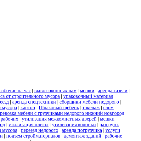
рабочие на час
|
вывоз оконных рам
|
мешки
|
аренда газели
|
са от строительного мусора
|
упаковочный материал
|
еезд
|
аренда спецтехники
|
сборщики мебели недорого
|
о мусора
|
картон
|
Шлаковый щебень
|
такелаж
|
слом
ревозка мебели с грузчиками недорого нижний новгород
|
 рабочих
|
утилизация межкомнатных дверей
|
мешки
род
|
утилизация плиты
|
утилизация колонки
|
разгрузо-
з мусора
|
переезд недорого
|
аренда погрузчика
|
услуги
ки
|
подъем стройматериалов
|
демонтаж зданий
|
рабочие