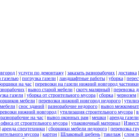
овгород
|
услуги по демонтажу
|
заказать разнорабочих
|
доставка
 газелью
|
погрузка газели
|
ландшафтные работы
|
уборка
|
перес
борщики на час
|
перевозки на газели нижний новгород частники
азнорабочих
|
вывоз старой мебели
|
скотч малярный
|
перевозка 
узка газели
|
уборка от строительного мусора
|
сборка
|
чернозем
борщиков мебели
|
перевозки нижний новгород недорого
|
утилиз
 мебели
|
снос зданий
|
разнорабочие недорого
|
вывоз межкомнат
еревозки нижний новгород
|
утилизация строительного мусора
|
в
|
разнорабочие на час
|
вывоз оконных рам
|
мешки
|
аренда газели
 офиса от строительного мусора
|
упаковочный материал
|
Извест
|
аренда спецтехники
|
сборщики мебели недорого
|
перевозка гр
роительного мусора
|
картон
|
Шлаковый щебень
|
такелаж
|
слом п