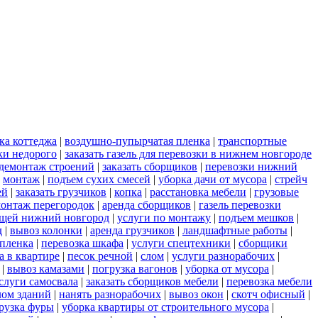
ка коттеджа
|
воздушно-пупырчатая пленка
|
транспортные
ки недорого
|
заказать газель для перевозки в нижнем новгороде
демонтаж строений
|
заказать сборщиков
|
перевозки нижний
|
монтаж
|
подъем сухих смесей
|
уборка дачи от мусора
|
стрейч
ей
|
заказать грузчиков
|
копка
|
расстановка мебели
|
грузовые
онтаж перегородок
|
аренда сборщиков
|
газель перевозки
ещей нижний новгород
|
услуги по монтажу
|
подъем мешков
|
д
|
вывоз колонки
|
аренда грузчиков
|
ландшафтные работы
|
пленка
|
перевозка шкафа
|
услуги спецтехники
|
сборщики
а в квартире
|
песок речной
|
слом
|
услуги разнорабочих
|
|
вывоз камазами
|
погрузка вагонов
|
уборка от мусора
|
слуги самосвала
|
заказать сборщиков мебели
|
перевозка мебели
лом зданий
|
нанять разнорабочих
|
вывоз окон
|
скотч офисный
|
рузка фуры
|
уборка квартиры от строительного мусора
|