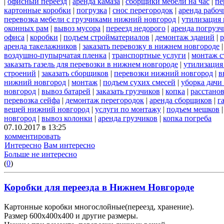
|
офисный переезд
|
аренда камаза
|
сборщики мебели на час
|
пе
картонные коробки
|
погрузка
|
снос перегородок
|
аренда рабоч
перевозка мебели с грузчиками нижний новгород
|
утилизация
оконных рам
|
вывоз мусора
|
переезд недорого
|
аренда погрузч
офиса
|
коробки
|
подъем стройматериалов
|
демонтаж зданий
|
р
аренда такелажников
|
заказать перевозку в нижнем новгороде
воздушно-пупырчатая пленка
|
транспортные услуги
|
монтаж с
заказать газель для перевозки в нижнем новгороде
|
утилизация
строений
|
заказать сборщиков
|
перевозки нижний новгород
|
в
нижний новгород
|
монтаж
|
подъем сухих смесей
|
уборка дачи
новгород
|
вывоз батарей
|
заказать грузчиков
|
копка
|
расстано
перевозка сейфа
|
демонтаж перегородок
|
аренда сборщиков
|
г
вещей нижний новгород
|
услуги по монтажу
|
подъем мешков
новгород
|
вывоз колонки
|
аренда грузчиков
|
копка погреба
07.10.2017 в 13:25
комментировать
Интересно
Вам интересно
Больше не интересно
(
0
)
Коробки для переезда в Нижнем Новгороде
Картонные коробки многослойные(переезд, хранение).
Размер 600х400х400 и другие размеры.