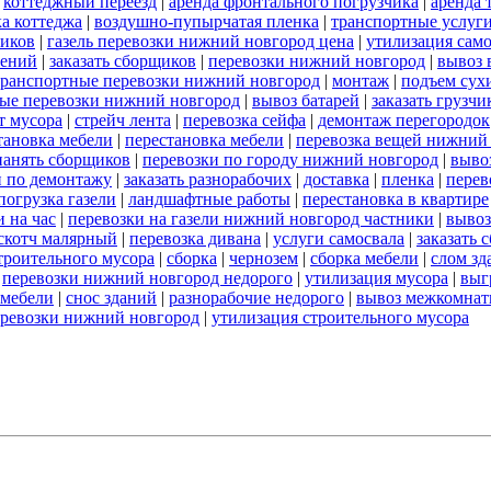
|
коттеджный переезд
|
аренда фронтального погрузчика
|
аренда 
а коттеджа
|
воздушно-пупырчатая пленка
|
транспортные услуг
ников
|
газель перевозки нижний новгород цена
|
утилизация сам
оений
|
заказать сборщиков
|
перевозки нижний новгород
|
вывоз 
транспортные перевозки нижний новгород
|
монтаж
|
подъем сух
ые перевозки нижний новгород
|
вывоз батарей
|
заказать грузчи
т мусора
|
стрейч лента
|
перевозка сейфа
|
демонтаж перегородок
тановка мебели
|
перестановка мебели
|
перевозка вещей нижний
нанять сборщиков
|
перевозки по городу нижний новгород
|
выво
и по демонтажу
|
заказать разнорабочих
|
доставка
|
пленка
|
перев
погрузка газели
|
ландшафтные работы
|
перестановка в квартире
 на час
|
перевозки на газели нижний новгород частники
|
вывоз
скотч малярный
|
перевозка дивана
|
услуги самосвала
|
заказать 
строительного мусора
|
сборка
|
чернозем
|
сборка мебели
|
слом зд
|
перевозки нижний новгород недорого
|
утилизация мусора
|
выг
 мебели
|
снос зданий
|
разнорабочие недорого
|
вывоз межкомнат
еревозки нижний новгород
|
утилизация строительного мусора