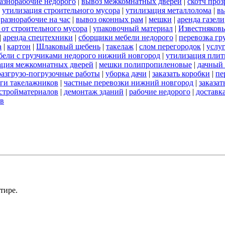
азнорабочие недорого
|
вывоз межкомнатных дверей
|
скотч про
|
утилизация строительного мусора
|
утилизация металлолома
|
вы
|
разнорабочие на час
|
вывоз оконных рам
|
мешки
|
аренда газели
 от строительного мусора
|
упаковочный материал
|
Известняков
|
аренда спецтехники
|
сборщики мебели недорого
|
перевозка гр
а
|
картон
|
Шлаковый щебень
|
такелаж
|
слом перегородок
|
услу
бели с грузчиками недорого нижний новгород
|
утилизация пли
ация межкомнатных дверей
|
мешки полипропиленовые
|
дачный 
разгрузо-погрузочные работы
|
уборка дачи
|
заказать коробки
|
пе
ги такелажников
|
частные перевозки нижний новгород
|
заказат
стройматериалов
|
демонтаж зданий
|
рабочие недорого
|
доставк
ов
тире.