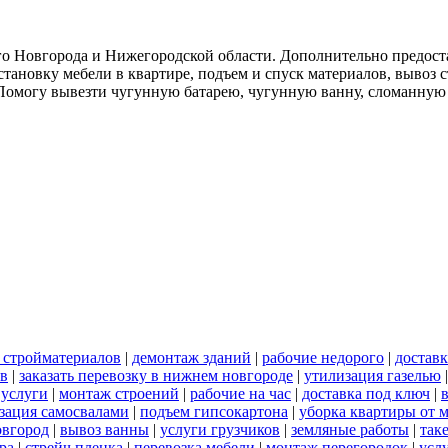
о Новгорода и Нижегородской области. Дополнительно предоста
тановку мебели в квартире, подъем и спуск материалов, вывоз 
. Помогу вывезти чугунную батарею, чугунную ванну, сломанную
 стройматериалов
|
демонтаж зданий
|
рабочие недорого
|
доставк
ов
|
заказать перевозку в нижнем новгороде
|
утилизация газелью
 услуги
|
монтаж строений
|
рабочие на час
|
доставка под ключ
|
зация самосвалами
|
подъем гипсокартона
|
уборка квартиры от 
овгород
|
вывоз ванны
|
услуги грузчиков
|
земляные работы
|
так
ра
|
стрейч пленка
|
перевозка мебели
|
монтаж перегородок
|
усл