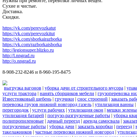
Нужны при ремонте, перевозки личных вещей.
Сухие и чистые.
Доставка.
Скидки.
https://vk.com/perevozkatut
https://vk.com/perevozkitut
https://vk.com/sborkairazborka
https://vk.com/razborkaisborka
http://legionsuper.blizko.ru
http://l.nngrad.ru
http://o.nngrad.ru
8-908-232-8246 и 8-960-195-8475
выгрузка вагонов
|
уборка дачи от строительного мусора
|
упак
услуги трактора
|
нанять сборщиков мебели
|
грузоперевозка н
Известняковый щебень
|
грузчики
|
снос строений
|
заказать ра
перевозка грузов нижний новгород газель
|
утилизация ванны
|
перегородок
|
услуги рабочих
|
утилизация окон
|
мешки зелены
утилизация батарей
|
погрузо-разгрузочные работы
|
уборка кв
полипропиленовые
|
дачный переезд
|
аренда самосвала
|
заказа
погрузочные работы
|
уборка дачи
|
заказать коробки
|
переезд
|
такелажников
|
частные перевозки нижний новгород
|
утилизац