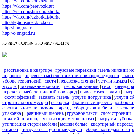
https://vk.com/perevozkatut
https://vk.com/perevozkitut
https://vk.com/sborkairazborka
https://vk.com/razborkaisborka
http://legionsuper.blizko.ru
http://l.nngrad.ru
http://o.nngrad.ru
8-908-232-8246 и 8-960-195-8475
расстановка в квартире
|
грузовые перевозки газель нижний н
недорого
|
перевозка мебели нижний новгород недорого
|
вывоз
уборка территорий
|
скотч
|
перевозка стенки
|
услуги камаза
|
с
мусора
|
такелажные работы
|
песок карьерный
|
снос
|
аренда р
перевозка мебели нижний новгород
|
вывоз самосвалами
|
выгр
|
скотч офисный
|
заказать газель
|
услуги погрузчика
|
услуги с
строительного мусора
|
разборка
|
Гранитный щебень
|
разборка
фронтального погрузчика
|
аренда сборщиков мебели
|
газель п
упаковка
|
Гравийный щебень
|
грузовое такси
|
слом строений
нижний новгород
|
утилизация металлолома
|
выгрузка
|
уборка
утилизация старой мебели
|
мешки белые
|
квартирный переезд
батарей
|
погрузо-разгрузочные услуги
|
уборка коттеджа от ст