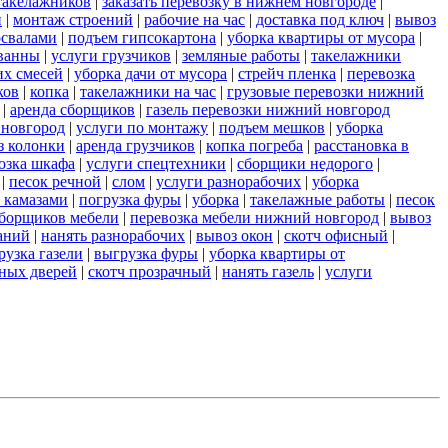
такелажников
|
заказать перевозку в нижнем новгороде
|
и
|
монтаж строений
|
рабочие на час
|
доставка под ключ
|
вывоз
освалами
|
подъем гипсокартона
|
уборка квартиры от мусора
|
ванны
|
услуги грузчиков
|
земляные работы
|
такелажники
их смесей
|
уборка дачи от мусора
|
стрейч пленка
|
перевозка
ков
|
копка
|
такелажники на час
|
грузовые перевозки нижний
|
аренда сборщиков
|
газель перевозки нижний новгород
 новгород
|
услуги по монтажу
|
подъем мешков
|
уборка
з колонки
|
аренда грузчиков
|
копка погреба
|
расстановка в
озка шкафа
|
услуги спецтехники
|
сборщики недорого
|
|
песок речной
|
слом
|
услуги разнорабочих
|
уборка
 камазами
|
погрузка фуры
|
уборка
|
такелажные работы
|
песок
сборщиков мебели
|
перевозка мебели нижний новгород
|
вывоз
аний
|
нанять разнорабочих
|
вывоз окон
|
скотч офисный
|
рузка газели
|
выгрузка фуры
|
уборка квартиры от
ных дверей
|
скотч прозрачный
|
нанять газель
|
услуги