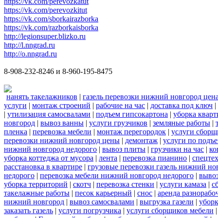
https://vk.com/perevozkatut
https://vk.com/perevozkitut
https://vk.com/sborkairazborka
https://vk.com/razborkaisborka
http://legionsuper.blizko.ru
http://l.nngrad.ru
http://o.nngrad.ru
8-908-232-8246 и 8-960-195-8475
нанять такелажников
|
газель перевозки нижний новгород цен
услуги
|
монтаж строений
|
рабочие на час
|
доставка под ключ
|
|
утилизация самосвалами
|
подъем гипсокартона
|
уборка кварт
новгород
|
вывоз ванны
|
услуги грузчиков
|
земляные работы
|
пленка
|
перевозка мебели
|
монтаж перегородок
|
услуги сборщ
перевозки нижний новгород цены
|
демонтаж
|
услуги по подъ
нижний новгород недорого
|
вывоз плиты
|
грузчики на час
|
ко
уборка коттеджа от мусора
|
лента
|
перевозка пианино
|
спецте
расстановка в квартире
|
грузовые перевозки газель нижний но
недорого
|
перевозка мебели нижний новгород недорого
|
вывоз
уборка территорий
|
скотч
|
перевозка стенки
|
услуги камаза
|
с
такелажные работы
|
песок карьерный
|
снос
|
аренда разнорабо
нижний новгород
|
вывоз самосвалами
|
выгрузка газели
|
уборк
заказать газель
|
услуги погрузчика
|
услуги сборщиков мебели