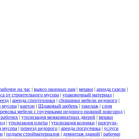
рабочие на час
|
вывоз оконных рам
|
мешки
|
аренда газели
|
са от строительного мусора
|
упаковочный материал
|
еезд
|
аренда спецтехники
|
сборщики мебели недорого
|
о мусора
|
картон
|
Шлаковый щебень
|
такелаж
|
слом
ревозка мебели с грузчиками недорого нижний новгород
|
 рабочих
|
утилизация межкомнатных дверей
|
мешки
род
|
утилизация плиты
|
утилизация колонки
|
разгрузо-
з мусора
|
переезд недорого
|
аренда погрузчика
|
услуги
ки
|
подъем стройматериалов
|
демонтаж зданий
|
рабочие