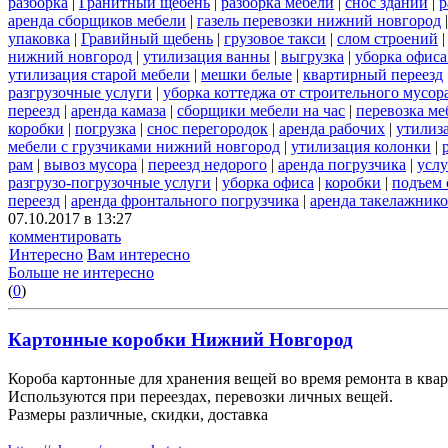
разборка
|
Гранитный щебень
|
разборка мебели
|
снос зданий
|
р
аренда сборщиков мебели
|
газель перевозки нижний новгород
упаковка
|
Гравийный щебень
|
грузовое такси
|
слом строений
нижний новгород
|
утилизация ванны
|
выгрузка
|
уборка офиса
утилизация старой мебели
|
мешки белые
|
квартирный переезд
разгрузочные услуги
|
уборка коттеджа от строительного мусор
переезд
|
аренда камаза
|
сборщики мебели на час
|
перевозка ме
коробки
|
погрузка
|
снос перегородок
|
аренда рабочих
|
утилиз
мебели с грузчиками нижний новгород
|
утилизация колонки
|
рам
|
вывоз мусора
|
переезд недорого
|
аренда погрузчика
|
услу
разгрузо-погрузочные услуги
|
уборка офиса
|
коробки
|
подъем 
переезд
|
аренда фронтального погрузчика
|
аренда такелажник
07.10.2017 в 13:27
комментировать
Интересно
Вам интересно
Больше не интересно
(
0
)
Картонные коробки Нижний Новгород
Короба картонные для хранения вещей во время ремонта в квар
Используются при переездах, перевозки личных вещей.
Размеры различные, скидки, доставка