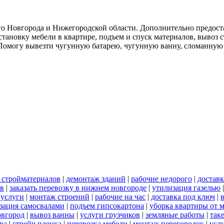
о Новгорода и Нижегородской области. Дополнительно предоста
тановку мебели в квартире, подъем и спуск материалов, вывоз 
. Помогу вывезти чугунную батарею, чугунную ванну, сломанную
 стройматериалов
|
демонтаж зданий
|
рабочие недорого
|
доставк
ов
|
заказать перевозку в нижнем новгороде
|
утилизация газелью
 услуги
|
монтаж строений
|
рабочие на час
|
доставка под ключ
|
зация самосвалами
|
подъем гипсокартона
|
уборка квартиры от 
овгород
|
вывоз ванны
|
услуги грузчиков
|
земляные работы
|
так
ра
|
стрейч пленка
|
перевозка мебели
|
монтаж перегородок
|
усл