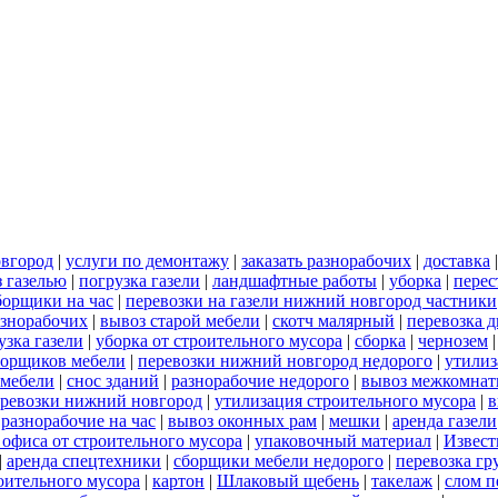
овгород
|
услуги по демонтажу
|
заказать разнорабочих
|
доставка
 газелью
|
погрузка газели
|
ландшафтные работы
|
уборка
|
перес
борщики на час
|
перевозки на газели нижний новгород частники
азнорабочих
|
вывоз старой мебели
|
скотч малярный
|
перевозка 
узка газели
|
уборка от строительного мусора
|
сборка
|
чернозем
борщиков мебели
|
перевозки нижний новгород недорого
|
утилиз
 мебели
|
снос зданий
|
разнорабочие недорого
|
вывоз межкомнат
еревозки нижний новгород
|
утилизация строительного мусора
|
в
|
разнорабочие на час
|
вывоз оконных рам
|
мешки
|
аренда газели
 офиса от строительного мусора
|
упаковочный материал
|
Извест
|
аренда спецтехники
|
сборщики мебели недорого
|
перевозка гр
роительного мусора
|
картон
|
Шлаковый щебень
|
такелаж
|
слом п