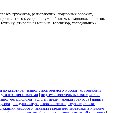
вляем грузчиков, разнорабочих, подсобных рабочих,
строительного мусора, ненужный хлам, металлолом, вывозим
 технику (стиральная машина, телевизор, холодильник)
а до квартиры
|
вывоз строительного мусора
|
коттеджный
|
утилизация камазами
|
подъем строительных материалов
|
вывоз металлолома
|
услуги газели
|
аренда трактора
|
нанять
мусора
|
воздушно-пузырьковая пленка
|
грузоперевозки
|
елажники недорого
|
заказать газель для перевозки в нижнем
уги сборщиков
|
автомобильные перевозки нижний новгород
|