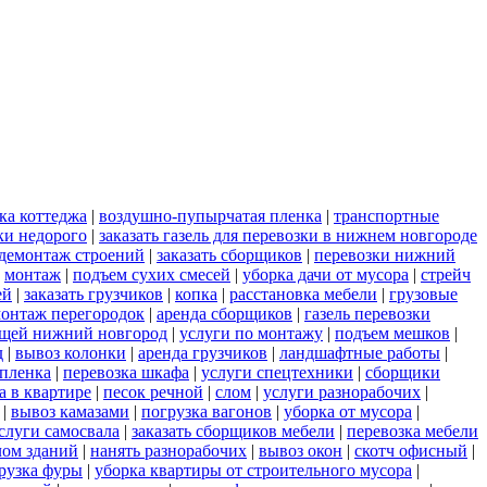
ка коттеджа
|
воздушно-пупырчатая пленка
|
транспортные
ки недорого
|
заказать газель для перевозки в нижнем новгороде
демонтаж строений
|
заказать сборщиков
|
перевозки нижний
|
монтаж
|
подъем сухих смесей
|
уборка дачи от мусора
|
стрейч
ей
|
заказать грузчиков
|
копка
|
расстановка мебели
|
грузовые
онтаж перегородок
|
аренда сборщиков
|
газель перевозки
ещей нижний новгород
|
услуги по монтажу
|
подъем мешков
|
д
|
вывоз колонки
|
аренда грузчиков
|
ландшафтные работы
|
пленка
|
перевозка шкафа
|
услуги спецтехники
|
сборщики
а в квартире
|
песок речной
|
слом
|
услуги разнорабочих
|
|
вывоз камазами
|
погрузка вагонов
|
уборка от мусора
|
слуги самосвала
|
заказать сборщиков мебели
|
перевозка мебели
лом зданий
|
нанять разнорабочих
|
вывоз окон
|
скотч офисный
|
рузка фуры
|
уборка квартиры от строительного мусора
|