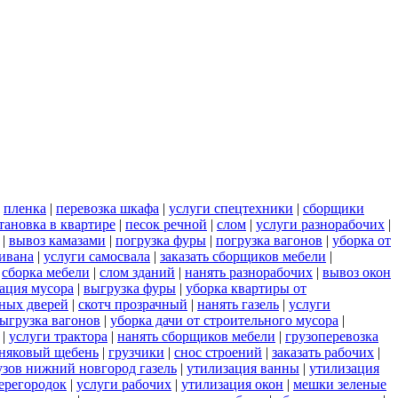
|
пленка
|
перевозка шкафа
|
услуги спецтехники
|
сборщики
тановка в квартире
|
песок речной
|
слом
|
услуги разнорабочих
|
|
вывоз камазами
|
погрузка фуры
|
погрузка вагонов
|
уборка от
дивана
|
услуги самосвала
|
заказать сборщиков мебели
|
|
сборка мебели
|
слом зданий
|
нанять разнорабочих
|
вывоз окон
ация мусора
|
выгрузка фуры
|
уборка квартиры от
ных дверей
|
скотч прозрачный
|
нанять газель
|
услуги
ыгрузка вагонов
|
уборка дачи от строительного мусора
|
|
услуги трактора
|
нанять сборщиков мебели
|
грузоперевозка
няковый щебень
|
грузчики
|
снос строений
|
заказать рабочих
|
узов нижний новгород газель
|
утилизация ванны
|
утилизация
ерегородок
|
услуги рабочих
|
утилизация окон
|
мешки зеленые