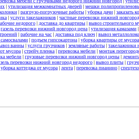
ревозка мебели с грузчиками недорого нижний новгород
|
утили
их
|
утилизация межкомнатных дверей
|
мешки полипропиленов
 колонки
|
разгрузо-погрузочные работы
|
уборка дачи
|
заказать к
ика
|
услуги такелажников
|
частные перевозки нижний новгоро
абочие недорого
|
доставка до квартиры
|
вывоз строительного м
|
газель перевозки нижний новгород цена
|
утилизация камазами
троений
|
рабочие на час
|
доставка под ключ
|
вывоз металлолом
 самосвалами
|
подъем гипсокартона
|
уборка квартиры от мусора
ывоз ванны
|
услуги грузчиков
|
земляные работы
|
такелажники 
 от мусора
|
стрейч пленка
|
перевозка мебели
|
монтаж перегород
вка мебели
|
грузовые перевозки нижний новгород цены
|
демонт
азель перевозки нижний новгород недорого
|
вывоз плиты
|
грузч
|
уборка коттеджа от мусора
|
лента
|
перевозка пианино
|
спецтех