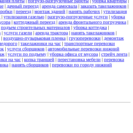
зация плиты
|
погрузо-разгрузочные работы
|
уборка квартиры
|
ые
|
дачный переезд
|
аренда самосвала
|
заказать такелажников
|
оробки
|
переезд
|
монтаж зданий
|
нанять рабочих
|
утилизация
д
|
утилизация газелью
|
разгрузо-погрузочные услуги
|
уборка
усора
|
коттеджный переезд
|
аренда фронтального погрузчика
|
|
подъем строительных материалов
|
уборка коттеджа
|
а
|
услуги газели
|
аренда трактора
|
нанять такелажников
|
|
воздушно-пузырьковая пленка
|
грузоперевозки
|
демонтаж
недорого
|
такелажники на час
|
транспортные перевозки
ок
|
услуги сборщиков
|
автомобильные перевозки нижний
аж
|
услуги по подъему
|
уборка офиса от мусора
|
стрейч лента
|
ики на час
|
копка траншей
|
перестановка мебели
|
перевозка
ника
|
нанять сборщиков
|
перевозки по городу нижний