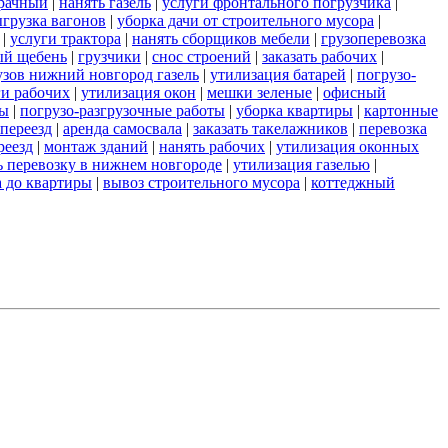
зрачный
|
нанять газель
|
услуги фронтального погрузчика
|
грузка вагонов
|
уборка дачи от строительного мусора
|
|
услуги трактора
|
нанять сборщиков мебели
|
грузоперевозка
ый щебень
|
грузчики
|
снос строений
|
заказать рабочих
|
узов нижний новгород газель
|
утилизация батарей
|
погрузо-
ги рабочих
|
утилизация окон
|
мешки зеленые
|
офисный
ты
|
погрузо-разгрузочные работы
|
уборка квартиры
|
картонные
переезд
|
аренда самосвала
|
заказать такелажников
|
перевозка
реезд
|
монтаж зданий
|
нанять рабочих
|
утилизация оконных
ь перевозку в нижнем новгороде
|
утилизация газелью
|
а до квартиры
|
вывоз строительного мусора
|
коттеджный