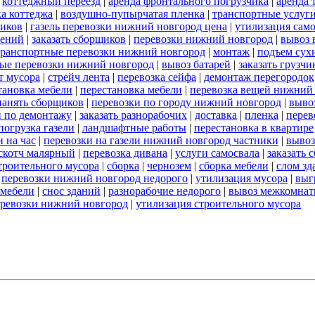
|
коттеджный переезд
|
аренда фронтального погрузчика
|
аренда 
а коттеджа
|
воздушно-пупырчатая пленка
|
транспортные услуг
ников
|
газель перевозки нижний новгород цена
|
утилизация сам
оений
|
заказать сборщиков
|
перевозки нижний новгород
|
вывоз 
транспортные перевозки нижний новгород
|
монтаж
|
подъем сух
ые перевозки нижний новгород
|
вывоз батарей
|
заказать грузчи
т мусора
|
стрейч лента
|
перевозка сейфа
|
демонтаж перегородок
тановка мебели
|
перестановка мебели
|
перевозка вещей нижний
нанять сборщиков
|
перевозки по городу нижний новгород
|
выво
и по демонтажу
|
заказать разнорабочих
|
доставка
|
пленка
|
перев
погрузка газели
|
ландшафтные работы
|
перестановка в квартире
 на час
|
перевозки на газели нижний новгород частники
|
вывоз
скотч малярный
|
перевозка дивана
|
услуги самосвала
|
заказать 
строительного мусора
|
сборка
|
чернозем
|
сборка мебели
|
слом зд
|
перевозки нижний новгород недорого
|
утилизация мусора
|
выг
 мебели
|
снос зданий
|
разнорабочие недорого
|
вывоз межкомнат
еревозки нижний новгород
|
утилизация строительного мусора