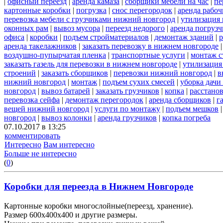
|
офисный переезд
|
аренда камаза
|
сборщики мебели на час
|
пе
картонные коробки
|
погрузка
|
снос перегородок
|
аренда рабоч
перевозка мебели с грузчиками нижний новгород
|
утилизация
оконных рам
|
вывоз мусора
|
переезд недорого
|
аренда погрузч
офиса
|
коробки
|
подъем стройматериалов
|
демонтаж зданий
|
р
аренда такелажников
|
заказать перевозку в нижнем новгороде
воздушно-пупырчатая пленка
|
транспортные услуги
|
монтаж с
заказать газель для перевозки в нижнем новгороде
|
утилизация
строений
|
заказать сборщиков
|
перевозки нижний новгород
|
в
нижний новгород
|
монтаж
|
подъем сухих смесей
|
уборка дачи
новгород
|
вывоз батарей
|
заказать грузчиков
|
копка
|
расстано
перевозка сейфа
|
демонтаж перегородок
|
аренда сборщиков
|
г
вещей нижний новгород
|
услуги по монтажу
|
подъем мешков
новгород
|
вывоз колонки
|
аренда грузчиков
|
копка погреба
07.10.2017 в 13:25
комментировать
Интересно
Вам интересно
Больше не интересно
(
0
)
Коробки для переезда в Нижнем Новгороде
Картонные коробки многослойные(переезд, хранение).
Размер 600х400х400 и другие размеры.