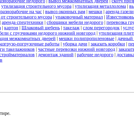
азнорабочие недорого
|
вывоз межкомнатных дверей
|
скотч про
|
утилизация строительного мусора
|
утилизация металлолома
|
вы
|
разнорабочие на час
|
вывоз оконных рам
|
мешки
|
аренда газели
 от строительного мусора
|
упаковочный материал
|
Известняков
|
аренда спецтехники
|
сборщики мебели недорого
|
перевозка гр
а
|
картон
|
Шлаковый щебень
|
такелаж
|
слом перегородок
|
услу
бели с грузчиками недорого нижний новгород
|
утилизация пли
ация межкомнатных дверей
|
мешки полипропиленовые
|
дачный 
разгрузо-погрузочные работы
|
уборка дачи
|
заказать коробки
|
пе
ги такелажников
|
частные перевозки нижний новгород
|
заказат
стройматериалов
|
демонтаж зданий
|
рабочие недорого
|
доставк
ов
тире.