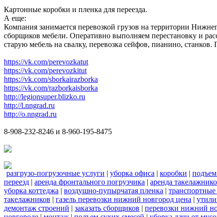
Картонные коробки и пленка для переезда.
А еще:
Компания занимается перевозкой грузов на территории Нижнег
сборщиков мебели. Оперативно выполняем перестановку и расс
старую мебель на свалку, перевозка сейфов, пианино, станков
https://vk.com/perevozkatut
https://vk.com/perevozkitut
https://vk.com/sborkairazborka
https://vk.com/razborkaisborka
http://legionsuper.blizko.ru
http://l.nngrad.ru
http://o.nngrad.ru
8-908-232-8246 и 8-960-195-8475
разгрузо-погрузочные услуги
|
уборка офиса
|
коробки
|
подъем
переезд
|
аренда фронтального погрузчика
|
аренда такелажник
уборка коттеджа
|
воздушно-пупырчатая пленка
|
транспортные
такелажников
|
газель перевозки нижний новгород цена
|
утили
демонтаж строений
|
заказать сборщиков
|
перевозки нижний н
новгороде
|
монтаж
|
подъем сухих смесей
|
уборка дачи от мусо