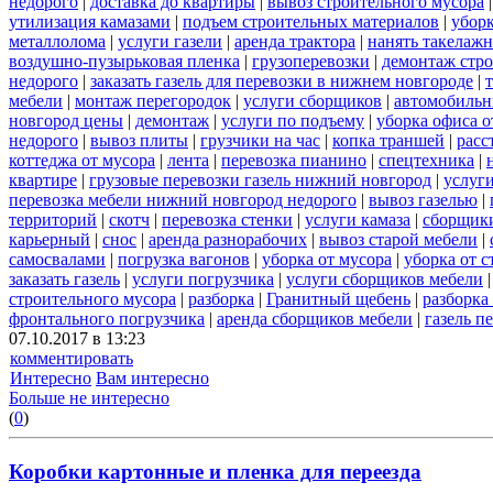
недорого
|
доставка до квартиры
|
вывоз строительного мусора
утилизация камазами
|
подъем строительных материалов
|
уборк
металлолома
|
услуги газели
|
аренда трактора
|
нанять такелаж
воздушно-пузырьковая пленка
|
грузоперевозки
|
демонтаж стр
недорого
|
заказать газель для перевозки в нижнем новгороде
|
мебели
|
монтаж перегородок
|
услуги сборщиков
|
автомобильн
новгород цены
|
демонтаж
|
услуги по подъему
|
уборка офиса о
недорого
|
вывоз плиты
|
грузчики на час
|
копка траншей
|
расс
коттеджа от мусора
|
лента
|
перевозка пианино
|
спецтехника
|
квартире
|
грузовые перевозки газель нижний новгород
|
услуг
перевозка мебели нижний новгород недорого
|
вывоз газелью
|
территорий
|
скотч
|
перевозка стенки
|
услуги камаза
|
сборщики
карьерный
|
снос
|
аренда разнорабочих
|
вывоз старой мебели
|
самосвалами
|
погрузка вагонов
|
уборка от мусора
|
уборка от 
заказать газель
|
услуги погрузчика
|
услуги сборщиков мебели
строительного мусора
|
разборка
|
Гранитный щебень
|
разборка
фронтального погрузчика
|
аренда сборщиков мебели
|
газель п
07.10.2017 в 13:23
комментировать
Интересно
Вам интересно
Больше не интересно
(
0
)
Коробки картонные и пленка для переезда