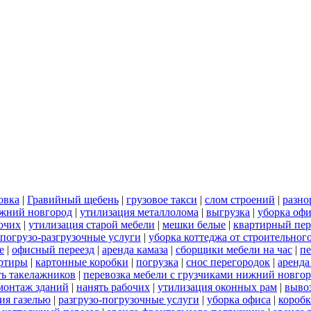
овка
|
Гравийный щебень
|
грузовое такси
|
слом строений
|
разно
ижний новгород
|
утилизация металлолома
|
выгрузка
|
уборка офи
бочих
|
утилизация старой мебели
|
мешки белые
|
квартирный пер
погрузо-разгрузочные услуги
|
уборка коттеджа от строительног
е
|
офисный переезд
|
аренда камаза
|
сборщики мебели на час
|
пе
артиры
|
картонные коробки
|
погрузка
|
снос перегородок
|
аренда
ть такелажников
|
перевозка мебели с грузчиками нижний новго
монтаж зданий
|
нанять рабочих
|
утилизация оконных рам
|
выво
ия газелью
|
разгрузо-погрузочные услуги
|
уборка офиса
|
короб