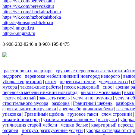
https://vk.com/perevozkatut
https://vk.com/perevozkitut
https://vk.com/sborkairazborka
https://vk.com/razborkaisborka
http://legionsuper.blizko.ru
http://l.nngrad.ru
http://o.nngrad.ru
8-908-232-8246 и 8-960-195-8475
расстановка в квартире
|
грузовые перевозки газель нижний н
недорого
|
перевозка мебели нижний новгород недорого
|
вывоз
уборка территорий
|
скотч
|
перевозка стенки
|
услуги камаза
|
с
мусора
|
такелажные работы
|
песок карьерный
|
снос
|
аренда р
перевозка мебели нижний новгород
|
вывоз самосвалами
|
выгр
|
скотч офисный
|
заказать газель
|
услуги погрузчика
|
услуги с
строительного мусора
|
разборка
|
Гранитный щебень
|
разборка
фронтального погрузчика
|
аренда сборщиков мебели
|
газель п
упаковка
|
Гравийный щебень
|
грузовое такси
|
слом строений
нижний новгород
|
утилизация металлолома
|
выгрузка
|
уборка
утилизация старой мебели
|
мешки белые
|
квартирный переезд
батарей
|
погрузо-разгрузочные услуги
|
уборка коттеджа от ст