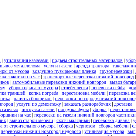
а
|
утилизация камазами
|
подъем строительных материалов
|
убор
вывоз металлолома
|
услуги газели
|
аренда трактора
|
такелажни
иры от мусора
|
воздушно-пузырьковая пленка
|
грузоперевозки
|
такелажники на час
|
транспортные перевозки нижний новгород
иков
|
автомобильные перевозки нижний новгород
|
вывоз батар
ему
|
уборка офиса от мусора
|
стрейч лента
|
перевозка сейфа
|
дем
пка траншей
|
копка погреба
|
перестановка мебели
|
перевозка в
хника
|
нанять сборщиков
|
перевозки по городу нижний новгоро
вгород
|
услуги по демонтажу
|
заказать разнорабочих
|
доставка
|
 газелью
|
погрузка газели
|
погрузка фуры
|
уборка
|
перестановк
борщики на час
|
перевозки на газели нижний новгород частники
чих
|
вывоз старой мебели
|
скотч малярный
|
перевозка дивана
|
у
а от строительного мусора
|
сборка
|
чернозем
|
сборка мебели
|
с
|
перевозки нижний новгород недорого
|
утилизация мусора
|
выг