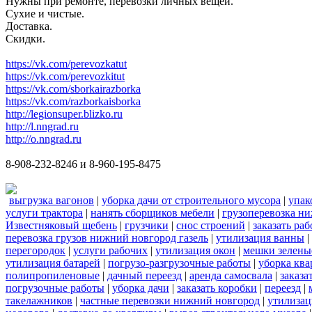
Нужны при ремонте, перевозки личных вещей.
Сухие и чистые.
Доставка.
Скидки.
https://vk.com/perevozkatut
https://vk.com/perevozkitut
https://vk.com/sborkairazborka
https://vk.com/razborkaisborka
http://legionsuper.blizko.ru
http://l.nngrad.ru
http://o.nngrad.ru
8-908-232-8246 и 8-960-195-8475
выгрузка вагонов
|
уборка дачи от строительного мусора
|
упак
услуги трактора
|
нанять сборщиков мебели
|
грузоперевозка н
Известняковый щебень
|
грузчики
|
снос строений
|
заказать ра
перевозка грузов нижний новгород газель
|
утилизация ванны
|
перегородок
|
услуги рабочих
|
утилизация окон
|
мешки зелены
утилизация батарей
|
погрузо-разгрузочные работы
|
уборка кв
полипропиленовые
|
дачный переезд
|
аренда самосвала
|
заказа
погрузочные работы
|
уборка дачи
|
заказать коробки
|
переезд
|
такелажников
|
частные перевозки нижний новгород
|
утилизац