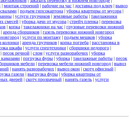
такелажников
|
заказать перевозку в нижнем новгороде
|
и
|
монтаж строений
|
рабочие на час
|
доставка под ключ
|
вывоз
освалами
|
подъем гипсокартона
|
уборка квартиры от мусора
|
ванны
|
услуги грузчиков
|
земляные работы
|
такелажники
их смесей
|
уборка дачи от мусора
|
стрейч пленка
|
перевозка
ков
|
копка
|
такелажники на час
|
грузовые перевозки нижний
|
аренда сборщиков
|
газель перевозки нижний новгород
 новгород
|
услуги по монтажу
|
подъем мешков
|
уборка
з колонки
|
аренда грузчиков
|
копка погреба
|
расстановка в
озка шкафа
|
услуги спецтехники
|
сборщики недорого
|
|
песок речной
|
слом
|
услуги разнорабочих
|
уборка
 камазами
|
погрузка фуры
|
уборка
|
такелажные работы
|
песок
сборщиков мебели
|
перевозка мебели нижний новгород
|
вывоз
аний
|
нанять разнорабочих
|
вывоз окон
|
скотч офисный
|
рузка газели
|
выгрузка фуры
|
уборка квартиры от
ных дверей
|
скотч прозрачный
|
нанять газель
|
услуги