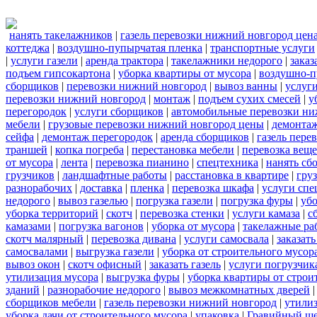
нанять такелажников
|
газель перевозки нижний новгород цен
коттеджа
|
воздушно-пупырчатая пленка
|
транспортные услуги
|
услуги газели
|
аренда трактора
|
такелажники недорого
|
заказ
подъем гипсокартона
|
уборка квартиры от мусора
|
воздушно-п
сборщиков
|
перевозки нижний новгород
|
вывоз ванны
|
услуги
перевозки нижний новгород
|
монтаж
|
подъем сухих смесей
|
у
перегородок
|
услуги сборщиков
|
автомобильные перевозки ни
мебели
|
грузовые перевозки нижний новгород цены
|
демонта
сейфа
|
демонтаж перегородок
|
аренда сборщиков
|
газель пере
траншей
|
копка погреба
|
перестановка мебели
|
перевозка вещ
от мусора
|
лента
|
перевозка пианино
|
спецтехника
|
нанять сб
грузчиков
|
ландшафтные работы
|
расстановка в квартире
|
гру
разнорабочих
|
доставка
|
пленка
|
перевозка шкафа
|
услуги спе
недорого
|
вывоз газелью
|
погрузка газели
|
погрузка фуры
|
уб
уборка территорий
|
скотч
|
перевозка стенки
|
услуги камаза
|
с
камазами
|
погрузка вагонов
|
уборка от мусора
|
такелажные ра
скотч малярный
|
перевозка дивана
|
услуги самосвала
|
заказат
самосвалами
|
выгрузка газели
|
уборка от строительного мусор
вывоз окон
|
скотч офисный
|
заказать газель
|
услуги погрузчик
утилизация мусора
|
выгрузка фуры
|
уборка квартиры от строи
зданий
|
разнорабочие недорого
|
вывоз межкомнатных дверей
сборщиков мебели
|
газель перевозки нижний новгород
|
утилиз
уборка дачи от строительного мусора
|
упаковка
|
Гравийный ще