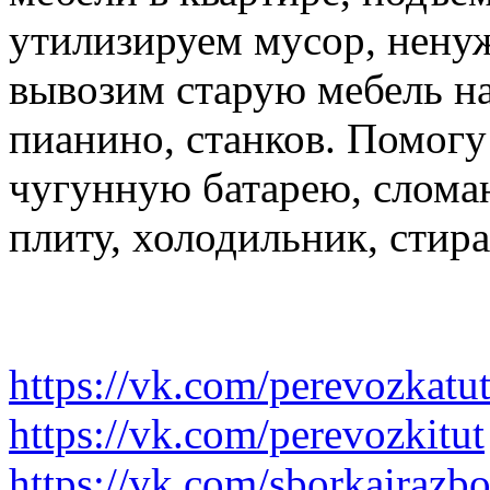
утилизируем мусор, нену
вывозим старую мебель на 
пианино, станков. Помогу
чугунную батарею, слома
плиту, холодильник, стир
https://vk.com/perevozkatu
https://vk.com/perevozkitut
https://vk.com/sborkairazb