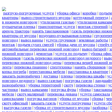
разгрузо-погрузочные услуги
|
уборка офиса
|
коробки
|
подъем
квартиры
|
вывоз строительного мусора
|
коттеджный переезд
|
в нижнем новгороде
|
утилизация газелью
|
утилизация камаза
пупырчатая пленка
|
транспортные услуги
|
монтаж строений
|
аренда трактора
|
нанять такелажников
|
газель перевозки нижн
квартиры от мусора
|
воздушно-пузырьковая пленка
|
грузопере
новгород
|
вывоз ванны
|
услуги грузчиков
|
земляные работы
|
монтаж
|
подъем сухих смесей
|
уборка дачи от мусора
|
стрейч 
автомобильные перевозки нижний новгород
|
вывоз батарей
|
з
нижний новгород
|
демонтаж
|
услуги по подъему
|
уборка офис
сборщиков
|
газель перевозки нижний новгород недорого
|
выв
перевозки нижний новгород цены
|
перевозка вещей нижний н
лента
|
перевозка пианино
|
спецтехника
|
нанять сборщиков
|
п
копка погреба
|
перестановка мебели
|
расстановка в квартире
|
заказать разнорабочих
|
доставка
|
пленка
|
перевозка шкафа
|
ус
новгород недорого
|
вывоз газелью
|
погрузка газели
|
ландшафт
разнорабочих
|
уборка территорий
|
скотч
|
перевозка стенки
|
ус
частники
|
вывоз камазами
|
погрузка фуры
|
уборка
|
такелажны
мебели
|
скотч малярный
|
перевозка дивана
|
услуги самосвала
самосвалами
|
погрузка вагонов
|
уборка от мусора
|
сборка
|
чер
скотч офисный
|
заказать газель
|
услуги погрузчика
|
услуги сб
|
выгрузка газели
|
уборка от строительного мусора
|
разборка
|