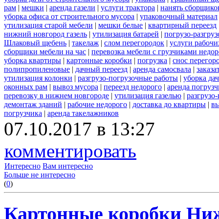
рам
|
мешки
|
аренда газели
|
услуги трактора
|
нанять сборщико
уборка офиса от строительного мусора
|
упаковочный материал
утилизация старой мебели
|
мешки белые
|
квартирный переезд
нижний новгород газель
|
утилизация батарей
|
погрузо-разгру
Шлаковый щебень
|
такелаж
|
слом перегородок
|
услуги рабочи
сборщики мебели на час
|
перевозка мебели с грузчиками недо
уборка квартиры
|
картонные коробки
|
погрузка
|
снос перегор
полипропиленовые
|
дачный переезд
|
аренда самосвала
|
заказа
утилизация колонки
|
разгрузо-погрузочные работы
|
уборка да
оконных рам
|
вывоз мусора
|
переезд недорого
|
аренда погрузч
перевозку в нижнем новгороде
|
утилизация газелью
|
разгрузо
демонтаж зданий
|
рабочие недорого
|
доставка до квартиры
|
вы
погрузчика
|
аренда такелажников
07.10.2017 в 13:27
комментировать
Интересно
Вам интересно
Больше не интересно
(
0
)
Картонные коробки Ни