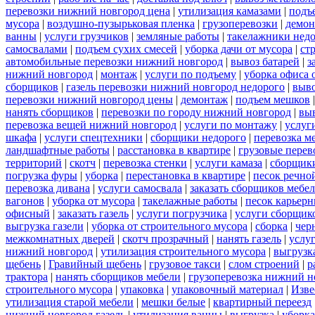
перевозки нижний новгород цена
|
утилизация камазами
|
подъ
мусора
|
воздушно-пузырьковая пленка
|
грузоперевозки
|
демон
ванны
|
услуги грузчиков
|
земляные работы
|
такелажники нед
самосвалами
|
подъем сухих смесей
|
уборка дачи от мусора
|
ст
автомобильные перевозки нижний новгород
|
вывоз батарей
|
з
нижний новгород
|
монтаж
|
услуги по подъему
|
уборка офиса 
сборщиков
|
газель перевозки нижний новгород недорого
|
выв
перевозки нижний новгород цены
|
демонтаж
|
подъем мешков
нанять сборщиков
|
перевозки по городу нижний новгород
|
вы
перевозка вещей нижний новгород
|
услуги по монтажу
|
услуг
шкафа
|
услуги спецтехники
|
сборщики недорого
|
перевозка м
ландшафтные работы
|
расстановка в квартире
|
грузовые перев
территорий
|
скотч
|
перевозка стенки
|
услуги камаза
|
сборщики
погрузка фуры
|
уборка
|
перестановка в квартире
|
песок речно
перевозка дивана
|
услуги самосвала
|
заказать сборщиков мебе
вагонов
|
уборка от мусора
|
такелажные работы
|
песок карьер
офисный
|
заказать газель
|
услуги погрузчика
|
услуги сборщик
выгрузка газели
|
уборка от строительного мусора
|
сборка
|
чер
межкомнатных дверей
|
скотч прозрачный
|
нанять газель
|
услу
нижний новгород
|
утилизация строительного мусора
|
выгрузк
щебень
|
Гравийный щебень
|
грузовое такси
|
слом строений
|
р
трактора
|
нанять сборщиков мебели
|
грузоперевозка нижний н
строительного мусора
|
упаковка
|
упаковочный материал
|
Изве
утилизация старой мебели
|
мешки белые
|
квартирный переезд
нижний новгород газель
|
утилизация ванны
|
выгрузка
|
уборка