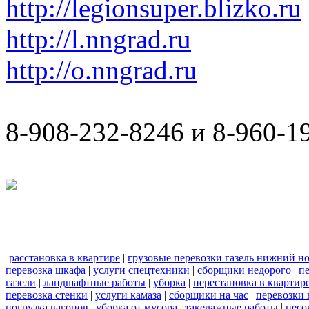
http://legionsuper.blizko.ru
http://l.nngrad.ru
http://o.nngrad.ru
8-908-232-8246 и 8-960-1
расстановка в квартире
|
грузовые перевозки газель нижний н
перевозка шкафа
|
услуги спецтехники
|
сборщики недорого
|
п
газели
|
ландшафтные работы
|
уборка
|
перестановка в квартир
перевозка стенки
|
услуги камаза
|
сборщики на час
|
перевозки 
погрузка вагонов
|
уборка от мусора
|
такелажные работы
|
песо