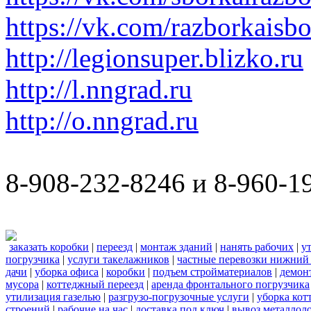
https://vk.com/razborkaisb
http://legionsuper.blizko.ru
http://l.nngrad.ru
http://o.nngrad.ru
8-908-232-8246 и 8-960-1
заказать коробки
|
переезд
|
монтаж зданий
|
нанять рабочих
|
у
погрузчика
|
услуги такелажников
|
частные перевозки нижний
дачи
|
уборка офиса
|
коробки
|
подъем стройматериалов
|
демон
мусора
|
коттеджный переезд
|
аренда фронтального погрузчика
утилизация газелью
|
разгрузо-погрузочные услуги
|
уборка кот
строений
|
рабочие на час
|
доставка под ключ
|
вывоз металлол