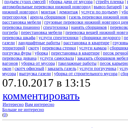
|
подъем сухих смесей
|
уборка дачи от мусора
|
стрейч пленка
|
автомобильные перевозки нижний новгород
|
вывоз батарей
|
з
нижний новгород
|
монтаж
|
демонтаж
|
услуги по подъему
|
убо
перегородок
|
аренда сборщиков
|
газель перевозки нижний нов
расстановка мебели
|
грузовые перевозки нижний новгород це
перевозка пианино
|
спецтехника
|
нанять сборщиков
|
перевозк
погреба
|
перестановка мебели
|
перевозка вещей нижний новг
перевозка шкафа
|
услуги спецтехники
|
сборщики недорого
|
п
газели
|
ландшафтные работы
|
расстановка в квартире
|
грузовы
территорий
|
скотч
|
перевозка стенки
|
услуги камаза
|
сборщики
погрузка фуры
|
уборка
|
перестановка в квартире
|
песок речно
перевозка дивана
|
услуги самосвала
|
заказать сборщиков мебе
вагонов
|
уборка от мусора
|
такелажные работы
|
песок карьер
окон
|
скотч офисный
|
заказать газель
|
услуги погрузчика
|
усл
мусора
|
выгрузка газели
|
уборка от строительного мусора
|
сбо
07.10.2017 в 13:15
комментировать
Интересно
Вам интересно
Больше не интересно
(
0
)