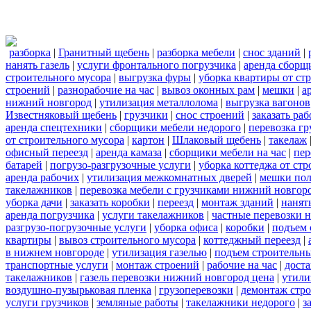
разборка
|
Гранитный щебень
|
разборка мебели
|
снос зданий
|
нанять газель
|
услуги фронтального погрузчика
|
аренда сборщ
строительного мусора
|
выгрузка фуры
|
уборка квартиры от ст
строений
|
разнорабочие на час
|
вывоз оконных рам
|
мешки
|
а
нижний новгород
|
утилизация металлолома
|
выгрузка вагонов
Известняковый щебень
|
грузчики
|
снос строений
|
заказать ра
аренда спецтехники
|
сборщики мебели недорого
|
перевозка гр
от строительного мусора
|
картон
|
Шлаковый щебень
|
такелаж
офисный переезд
|
аренда камаза
|
сборщики мебели на час
|
пер
батарей
|
погрузо-разгрузочные услуги
|
уборка коттеджа от ст
аренда рабочих
|
утилизация межкомнатных дверей
|
мешки по
такелажников
|
перевозка мебели с грузчиками нижний новгор
уборка дачи
|
заказать коробки
|
переезд
|
монтаж зданий
|
нанят
аренда погрузчика
|
услуги такелажников
|
частные перевозки 
разгрузо-погрузочные услуги
|
уборка офиса
|
коробки
|
подъем 
квартиры
|
вывоз строительного мусора
|
коттеджный переезд
|
в нижнем новгороде
|
утилизация газелью
|
подъем строительн
транспортные услуги
|
монтаж строений
|
рабочие на час
|
доста
такелажников
|
газель перевозки нижний новгород цена
|
утили
воздушно-пузырьковая пленка
|
грузоперевозки
|
демонтаж стр
услуги грузчиков
|
земляные работы
|
такелажники недорого
|
з