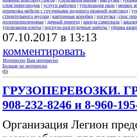
слом перегородок
|
услуги рабочих
|
утилизация окон
|
мешки з
перевозка мебели с грузчиками недорого нижний новгород
|
ут
строительного мусора
|
картонные коробки
|
погрузка
|
снос пе
полипропиленовые
|
дачный переезд
|
аренда самосвала
|
заказа
утилизация плиты
|
погрузо-разгрузочные работы
|
уборка квар
07.10.2017 в 13:13
комментировать
Интересно
Вам интересно
Больше не интересно
(
0
)
ГРУЗОПЕРЕВОЗКИ. ГР
908-232-8246 и 8-960-195
Организация Легион предо