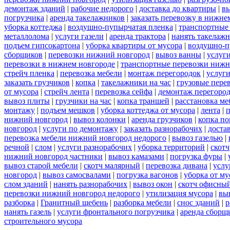
демонтаж зданий
|
рабочие недорого
|
доставка до квартиры
|
вы
погрузчика
|
аренда такелажников
|
заказать перевозку в нижне
уборка коттеджа
|
воздушно-пупырчатая пленка
|
транспортные
металлолома
|
услуги газели
|
аренда трактора
|
нанять такелаж
подъем гипсокартона
|
уборка квартиры от мусора
|
воздушно-п
сборщиков
|
перевозки нижний новгород
|
вывоз ванны
|
услуги
перевозки в нижнем новгороде
|
транспортные перевозки нижн
стрейч пленка
|
перевозка мебели
|
монтаж перегородок
|
услуг
заказать грузчиков
|
копка
|
такелажники на час
|
грузовые пере
от мусора
|
стрейч лента
|
перевозка сейфа
|
демонтаж перегоро
вывоз плиты
|
грузчики на час
|
копка траншей
|
расстановка ме
монтажу
|
подъем мешков
|
уборка коттеджа от мусора
|
лента
|
п
нижний новгород
|
вывоз колонки
|
аренда грузчиков
|
копка по
новгород
|
услуги по демонтажу
|
заказать разнорабочих
|
доста
перевозка мебели нижний новгород недорого
|
вывоз газелью
|
речной
|
слом
|
услуги разнорабочих
|
уборка территорий
|
скотч
нижний новгород частники
|
вывоз камазами
|
погрузка фуры
|
вывоз старой мебели
|
скотч малярный
|
перевозка дивана
|
услу
новгород
|
вывоз самосвалами
|
погрузка вагонов
|
уборка от му
слом зданий
|
нанять разнорабочих
|
вывоз окон
|
скотч офисны
перевозки нижний новгород недорого
|
утилизация мусора
|
вы
разборка
|
Гранитный щебень
|
разборка мебели
|
снос зданий
|
р
нанять газель
|
услуги фронтального погрузчика
|
аренда сборщ
строительного мусора