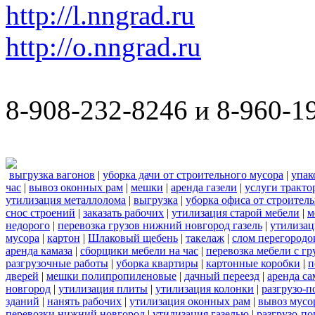
http://l.nngrad.ru
http://o.nngrad.ru
8-908-232-8246 и 8-960-1
выгрузка вагонов
|
уборка дачи от строительного мусора
|
упак
час
|
вывоз оконных рам
|
мешки
|
аренда газели
|
услуги тракто
утилизация металлолома
|
выгрузка
|
уборка офиса от строител
снос строений
|
заказать рабочих
|
утилизация старой мебели
|
м
недорого
|
перевозка грузов нижний новгород газель
|
утилизац
мусора
|
картон
|
Шлаковый щебень
|
такелаж
|
слом перегородо
аренда камаза
|
сборщики мебели на час
|
перевозка мебели с г
разгрузочные работы
|
уборка квартиры
|
картонные коробки
|
п
дверей
|
мешки полипропиленовые
|
дачный переезд
|
аренда са
новгород
|
утилизация плиты
|
утилизация колонки
|
разгрузо-п
зданий
|
нанять рабочих
|
утилизация оконных рам
|
вывоз мусо
перевозки нижний новгород
|
утилизация газелью
|
разгрузо-по