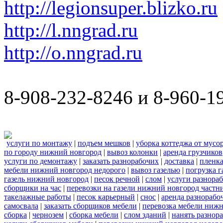
http://legionsuper.blizko.ru
http://l.nngrad.ru
http://o.nngrad.ru
8-908-232-8246 и 8-960-1
услуги по монтажу
|
подъем мешков
|
уборка коттеджа от мусо
по городу нижний новгород
|
вывоз колонки
|
аренда грузчиков
услуги по демонтажу
|
заказать разнорабочих
|
доставка
|
пленк
мебели нижний новгород недорого
|
вывоз газелью
|
погрузка г
газель нижний новгород
|
песок речной
|
слом
|
услуги разнора
сборщики на час
|
перевозки на газели нижний новгород частн
такелажные работы
|
песок карьерный
|
снос
|
аренда разнорабо
самосвала
|
заказать сборщиков мебели
|
перевозка мебели ниж
сборка
|
чернозем
|
сборка мебели
|
слом зданий
|
нанять разнор