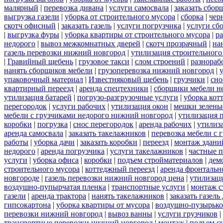
малярный
|
перевозка дивана
|
услуги самосвала
|
заказать сбор
выгрузка газели
|
уборка от строительного мусора
|
сборка
|
чер
скотч офисный
|
заказать газель
|
услуги погрузчика
|
услуги сб
|
выгрузка фуры
|
уборка квартиры от строительного мусора
|
ра
недорого
|
вывоз межкомнатных дверей
|
скотч прозрачный
|
на
газель перевозки нижний новгород
|
утилизация строительного
|
Гравийный щебень
|
грузовое такси
|
слом строений
|
разнораб
нанять сборщиков мебели
|
грузоперевозка нижний новгород
|
упаковочный материал
|
Известняковый щебень
|
грузчики
|
сно
квартирный переезд
|
аренда спецтехники
|
сборщики мебели н
утилизация батарей
|
погрузо-разгрузочные услуги
|
уборка кот
перегородок
|
услуги рабочих
|
утилизация окон
|
мешки зелены
мебели с грузчиками недорого нижний новгород
|
утилизация 
коробки
|
погрузка
|
снос перегородок
|
аренда рабочих
|
утилиз
аренда самосвала
|
заказать такелажников
|
перевозка мебели с
работы
|
уборка дачи
|
заказать коробки
|
переезд
|
монтаж здани
недорого
|
аренда погрузчика
|
услуги такелажников
|
частные 
услуги
|
уборка офиса
|
коробки
|
подъем стройматериалов
|
дем
строительного мусора
|
коттеджный переезд
|
аренда фронтальн
новгороде
|
газель перевозки нижний новгород цена
|
утилизац
воздушно-пупырчатая пленка
|
транспортные услуги
|
монтаж с
газели
|
аренда трактора
|
нанять такелажников
|
заказать газел
гипсокартона
|
уборка квартиры от мусора
|
воздушно-пузырько
перевозки нижний новгород
|
вывоз ванны
|
услуги грузчиков
|
транспортные перевозки нижний новгород
|
монтаж
|
подъем с