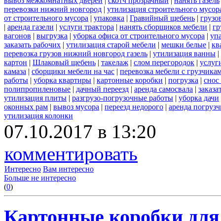
вывоз межкомнатных дверей
|
скотч прозрачный
|
нанять газель
перевозки нижний новгород
|
утилизация строительного мусор
от строительного мусора
|
упаковка
|
Гравийный щебень
|
грузо
|
аренда газели
|
услуги трактора
|
нанять сборщиков мебели
|
гр
вагонов
|
выгрузка
|
уборка офиса от строительного мусора
|
уп
заказать рабочих
|
утилизация старой мебели
|
мешки белые
|
кв
перевозка грузов нижний новгород газель
|
утилизация ванны
|
картон
|
Шлаковый щебень
|
такелаж
|
слом перегородок
|
услуг
камаза
|
сборщики мебели на час
|
перевозка мебели с грузчик
работы
|
уборка квартиры
|
картонные коробки
|
погрузка
|
снос
полипропиленовые
|
дачный переезд
|
аренда самосвала
|
заказа
утилизация плиты
|
разгрузо-погрузочные работы
|
уборка дачи
оконных рам
|
вывоз мусора
|
переезд недорого
|
аренда погрузч
утилизация колонки
07.10.2017 в 13:20
комментировать
Интересно
Вам интересно
Больше не интересно
(
0
)
Картонные коробки для 