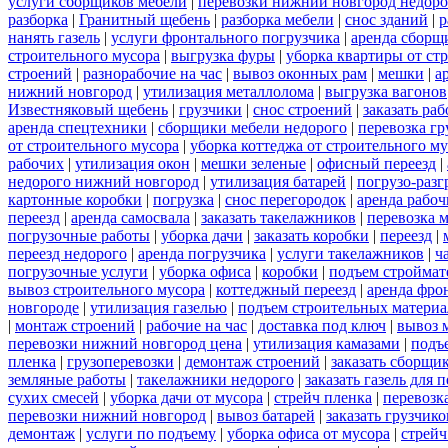
услуги сборщиков мебели
|
перевозки нижний новгород недоро
разборка
|
Гранитный щебень
|
разборка мебели
|
снос зданий
|
р
нанять газель
|
услуги фронтального погрузчика
|
аренда сборщ
строительного мусора
|
выгрузка фуры
|
уборка квартиры от ст
строений
|
разнорабочие на час
|
вывоз оконных рам
|
мешки
|
а
нижний новгород
|
утилизация металлолома
|
выгрузка вагонов
Известняковый щебень
|
грузчики
|
снос строений
|
заказать ра
аренда спецтехники
|
сборщики мебели недорого
|
перевозка гр
от строительного мусора
|
уборка коттеджа от строительного м
рабочих
|
утилизация окон
|
мешки зеленые
|
офисный переезд
|
недорого нижний новгород
|
утилизация батарей
|
погрузо-разг
картонные коробки
|
погрузка
|
снос перегородок
|
аренда рабоч
переезд
|
аренда самосвала
|
заказать такелажников
|
перевозка 
погрузочные работы
|
уборка дачи
|
заказать коробки
|
переезд
|
переезд недорого
|
аренда погрузчика
|
услуги такелажников
|
ч
погрузочные услуги
|
уборка офиса
|
коробки
|
подъем строймат
вывоз строительного мусора
|
коттеджный переезд
|
аренда фро
новгороде
|
утилизация газелью
|
подъем строительных материа
|
монтаж строений
|
рабочие на час
|
доставка под ключ
|
вывоз 
перевозки нижний новгород цена
|
утилизация камазами
|
подъ
пленка
|
грузоперевозки
|
демонтаж строений
|
заказать сборщи
земляные работы
|
такелажники недорого
|
заказать газель для
сухих смесей
|
уборка дачи от мусора
|
стрейч пленка
|
перевозк
перевозки нижний новгород
|
вывоз батарей
|
заказать грузчико
демонтаж
|
услуги по подъему
|
уборка офиса от мусора
|
стрейч