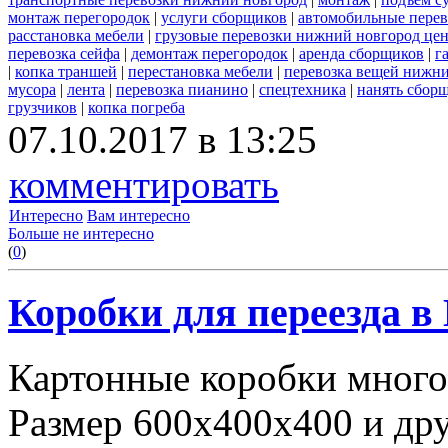
монтаж перегородок
|
услуги сборщиков
|
автомобильные пере
расстановка мебели
|
грузовые перевозки нижний новгород це
перевозка сейфа
|
демонтаж перегородок
|
аренда сборщиков
|
г
|
копка траншей
|
перестановка мебели
|
перевозка вещей нижн
мусора
|
лента
|
перевозка пианино
|
спецтехника
|
нанять сбор
грузчиков
|
копка погреба
07.10.2017 в 13:25
комментировать
Интересно
Вам интересно
Больше не интересно
(
0
)
Коробки для переезда 
Картонные коробки много
Размер 600х400х400 и дру