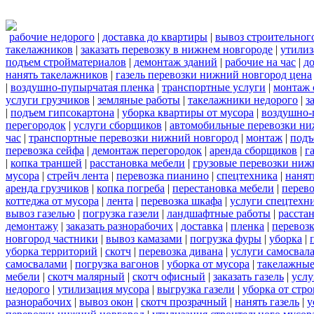
рабочие недорого
|
доставка до квартиры
|
вывоз строительног
такелажников
|
заказать перевозку в нижнем новгороде
|
утилиз
подъем стройматериалов
|
демонтаж зданий
|
рабочие на час
|
д
нанять такелажников
|
газель перевозки нижний новгород цена
|
воздушно-пупырчатая пленка
|
транспортные услуги
|
монтаж 
услуги грузчиков
|
земляные работы
|
такелажники недорого
|
з
|
подъем гипсокартона
|
уборка квартиры от мусора
|
воздушно-
перегородок
|
услуги сборщиков
|
автомобильные перевозки ни
час
|
транспортные перевозки нижний новгород
|
монтаж
|
подъ
перевозка сейфа
|
демонтаж перегородок
|
аренда сборщиков
|
г
|
копка траншей
|
расстановка мебели
|
грузовые перевозки ниж
мусора
|
стрейч лента
|
перевозка пианино
|
спецтехника
|
нанят
аренда грузчиков
|
копка погреба
|
перестановка мебели
|
перев
коттеджа от мусора
|
лента
|
перевозка шкафа
|
услуги спецтехн
вывоз газелью
|
погрузка газели
|
ландшафтные работы
|
расста
демонтажу
|
заказать разнорабочих
|
доставка
|
пленка
|
перевозк
новгород частники
|
вывоз камазами
|
погрузка фуры
|
уборка
|
уборка территорий
|
скотч
|
перевозка дивана
|
услуги самосвал
самосвалами
|
погрузка вагонов
|
уборка от мусора
|
такелажные
мебели
|
скотч малярный
|
скотч офисный
|
заказать газель
|
услу
недорого
|
утилизация мусора
|
выгрузка газели
|
уборка от стр
разнорабочих
|
вывоз окон
|
скотч прозрачный
|
нанять газель
|
у