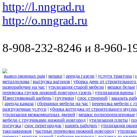
http://l.nngrad.ru
http://o.nngrad.ru
8-908-232-8246 и 8-960-1
вывоз оконных рам
|
мешки
|
аренда газели
|
услуги трактора
|
металлолома
|
выгрузка вагонов
|
уборка дачи от строительного
разнорабочие на час
|
утилизация старой мебели
|
мешки белые
перевозка грузов нижний новгород газель
|
утилизация ванны
|
Известняковый щебень
|
грузчики
|
снос строений
|
заказать ра
|
аренда камаза
|
сборщики мебели на час
|
перевозка мебели с 
разгрузочные услуги
|
уборка коттеджа от строительного мусор
утилизация межкомнатных дверей
|
мешки полипропиленовые
мебели с грузчиками нижний новгород
|
утилизация плиты
|
по
погрузка
|
снос перегородок
|
нанять рабочих
|
утилизация окон
такелажников
|
частные перевозки нижний новгород
|
утилизац
переезд
|
монтаж зданий
|
рабочие недорого
|
доставка до кварт