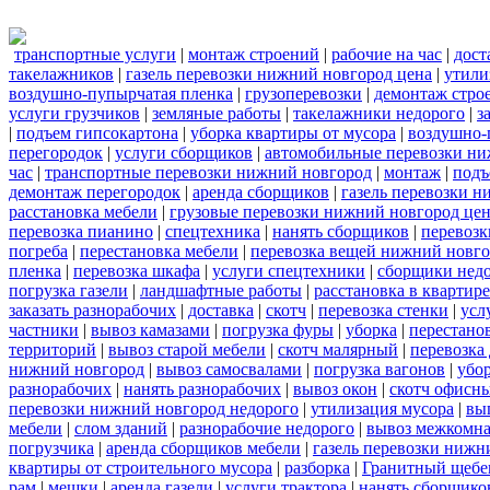
транспортные услуги
|
монтаж строений
|
рабочие на час
|
дост
такелажников
|
газель перевозки нижний новгород цена
|
утили
воздушно-пупырчатая пленка
|
грузоперевозки
|
демонтаж стро
услуги грузчиков
|
земляные работы
|
такелажники недорого
|
з
|
подъем гипсокартона
|
уборка квартиры от мусора
|
воздушно-
перегородок
|
услуги сборщиков
|
автомобильные перевозки ни
час
|
транспортные перевозки нижний новгород
|
монтаж
|
подъ
демонтаж перегородок
|
аренда сборщиков
|
газель перевозки 
расстановка мебели
|
грузовые перевозки нижний новгород це
перевозка пианино
|
спецтехника
|
нанять сборщиков
|
перевозк
погреба
|
перестановка мебели
|
перевозка вещей нижний новг
пленка
|
перевозка шкафа
|
услуги спецтехники
|
сборщики нед
погрузка газели
|
ландшафтные работы
|
расстановка в квартире
заказать разнорабочих
|
доставка
|
скотч
|
перевозка стенки
|
усл
частники
|
вывоз камазами
|
погрузка фуры
|
уборка
|
перестанов
территорий
|
вывоз старой мебели
|
скотч малярный
|
перевозка
нижний новгород
|
вывоз самосвалами
|
погрузка вагонов
|
убор
разнорабочих
|
нанять разнорабочих
|
вывоз окон
|
скотч офисн
перевозки нижний новгород недорого
|
утилизация мусора
|
вы
мебели
|
слом зданий
|
разнорабочие недорого
|
вывоз межкомна
погрузчика
|
аренда сборщиков мебели
|
газель перевозки нижн
квартиры от строительного мусора
|
разборка
|
Гранитный щебе
рам
|
мешки
|
аренда газели
|
услуги трактора
|
нанять сборщико