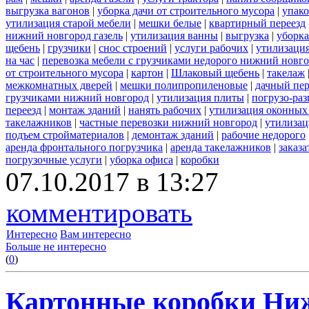
выгрузка вагонов
|
уборка дачи от строительного мусора
|
упако
утилизация старой мебели
|
мешки белые
|
квартирный переезд
нижний новгород газель
|
утилизация ванны
|
выгрузка
|
уборка
щебень
|
грузчики
|
снос строений
|
услуги рабочих
|
утилизация
на час
|
перевозка мебели с грузчиками недорого нижний новг
от строительного мусора
|
картон
|
Шлаковый щебень
|
такелаж
межкомнатных дверей
|
мешки полипропиленовые
|
дачный пер
грузчиками нижний новгород
|
утилизация плиты
|
погрузо-ра
переезд
|
монтаж зданий
|
нанять рабочих
|
утилизация оконных
такелажников
|
частные перевозки нижний новгород
|
утилизац
подъем стройматериалов
|
демонтаж зданий
|
рабочие недорого
аренда фронтального погрузчика
|
аренда такелажников
|
заказ
погрузочные услуги
|
уборка офиса
|
коробки
07.10.2017 в 13:27
комментировать
Интересно
Вам интересно
Больше не интересно
(
0
)
Картонные коробки Ни