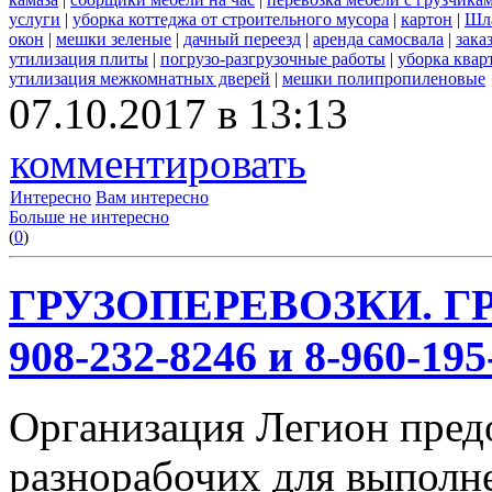
услуги
|
уборка коттеджа от строительного мусора
|
картон
|
Шл
окон
|
мешки зеленые
|
дачный переезд
|
аренда самосвала
|
зака
утилизация плиты
|
погрузо-разгрузочные работы
|
уборка квар
утилизация межкомнатных дверей
|
мешки полипропиленовые
07.10.2017 в 13:13
комментировать
Интересно
Вам интересно
Больше не интересно
(
0
)
ГРУЗОПЕРЕВОЗКИ. ГР
908-232-8246 и 8-960-195
Организация Легион предо
разнорабочих для выполн