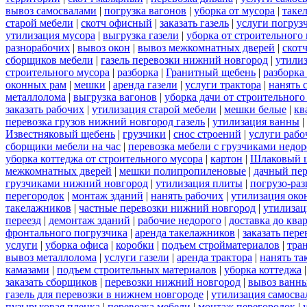
вывоз самосвалами
|
погрузка вагонов
|
уборка от мусора
|
таке
старой мебели
|
скотч офисный
|
заказать газель
|
услуги погруз
утилизация мусора
|
выгрузка газели
|
уборка от строительного
разнорабочих
|
вывоз окон
|
вывоз межкомнатных дверей
|
скот
сборщиков мебели
|
газель перевозки нижний новгород
|
утилиз
строительного мусора
|
разборка
|
Гранитный щебень
|
разборка
оконных рам
|
мешки
|
аренда газели
|
услуги трактора
|
нанять 
металлолома
|
выгрузка вагонов
|
уборка дачи от строительного
заказать рабочих
|
утилизация старой мебели
|
мешки белые
|
кв
перевозка грузов нижний новгород газель
|
утилизация ванны
|
Известняковый щебень
|
грузчики
|
снос строений
|
услуги рабо
сборщики мебели на час
|
перевозка мебели с грузчиками недо
уборка коттеджа от строительного мусора
|
картон
|
Шлаковый 
межкомнатных дверей
|
мешки полипропиленовые
|
дачный пер
грузчиками нижний новгород
|
утилизация плиты
|
погрузо-ра
перегородок
|
монтаж зданий
|
нанять рабочих
|
утилизация око
такелажников
|
частные перевозки нижний новгород
|
утилизац
переезд
|
демонтаж зданий
|
рабочие недорого
|
доставка до ква
фронтального погрузчика
|
аренда такелажников
|
заказать пер
услуги
|
уборка офиса
|
коробки
|
подъем стройматериалов
|
тра
вывоз металлолома
|
услуги газели
|
аренда трактора
|
нанять т
камазами
|
подъем строительных материалов
|
уборка коттеджа
заказать сборщиков
|
перевозки нижний новгород
|
вывоз ванн
газель для перевозки в нижнем новгороде
|
утилизация самосва
пузырьковая пленка
|
перевозка мебели
|
монтаж перегородок
|