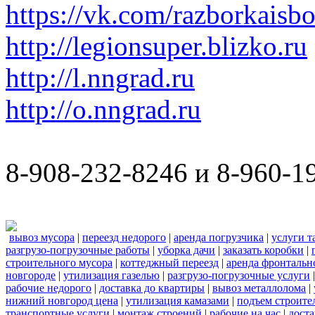
https://vk.com/razborkaisb
http://legionsuper.blizko.ru
http://l.nngrad.ru
http://o.nngrad.ru
8-908-232-8246 и 8-960-1
вывоз мусора
|
переезд недорого
|
аренда погрузчика
|
услуги т
разгрузо-погрузочные работы
|
уборка дачи
|
заказать коробки
|
строительного мусора
|
коттеджный переезд
|
аренда фронтальн
новгороде
|
утилизация газелью
|
разгрузо-погрузочные услуги
рабочие недорого
|
доставка до квартиры
|
вывоз металлолома
|
нижний новгород цена
|
утилизация камазами
|
подъем строите
транспортные услуги
|
монтаж строений
|
рабочие на час
|
доста