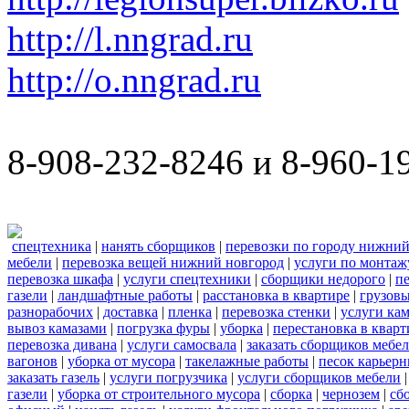
http://l.nngrad.ru
http://o.nngrad.ru
8-908-232-8246 и 8-960-1
спецтехника
|
нанять сборщиков
|
перевозки по городу нижний
мебели
|
перевозка вещей нижний новгород
|
услуги по монтаж
перевозка шкафа
|
услуги спецтехники
|
сборщики недорого
|
п
газели
|
ландшафтные работы
|
расстановка в квартире
|
грузовы
разнорабочих
|
доставка
|
пленка
|
перевозка стенки
|
услуги кам
вывоз камазами
|
погрузка фуры
|
уборка
|
перестановка в кварт
перевозка дивана
|
услуги самосвала
|
заказать сборщиков мебе
вагонов
|
уборка от мусора
|
такелажные работы
|
песок карьер
заказать газель
|
услуги погрузчика
|
услуги сборщиков мебели
газели
|
уборка от строительного мусора
|
сборка
|
чернозем
|
сб