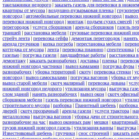
такелажники недорого
|
заказать газель для перевозки в нижне
квартиры от мусора
|
воздушно-пузырьковая пленка
|
грузопере
новгород
|
автомобильные перевозки нижний новгород
|
вывоз
перевозки нижний новгород
|
монтаж
|
подъем сухих смесей
|
у
перегородок
|
услуги сборщиков
|
аренда сборщиков
|
газель пе
траншей
|
расстановка мебели
|
грузовые перевозки нижний но
стрейч лента
|
перевозка сейфа
|
демонтаж перегородок
|
нанять
аренда грузчиков
|
копка погреба
|
перестановка мебели
|
перев
коттеджа от мусора
|
лента
|
перевозка пианино
|
спецтехника
|
газелью
|
погрузка газели
|
ландшафтные работы
|
расстановка в
демонтажу
|
заказать разнорабочих
|
доставка
|
пленка
|
перевоз
нижний новгород частники
|
вывоз камазами
|
погрузка фуры
|
разнорабочих
|
уборка территорий
|
скотч
|
перевозка стенки
|
ус
новгород
|
вывоз самосвалами
|
погрузка вагонов
|
уборка от му
вывоз старой мебели
|
скотч малярный
|
перевозка дивана
|
услу
нижний новгород недорого
|
утилизация мусора
|
выгрузка газ
слом зданий
|
нанять разнорабочих
|
вывоз окон
|
скотч офисны
сборщиков мебели
|
газель перевозки нижний новгород
|
утилиз
строительного мусора
|
разборка
|
Гранитный щебень
|
разборка
дверей
|
скотч прозрачный
|
аренда газели
|
услуги трактора
|
на
металлолома
|
выгрузка вагонов
|
уборка дачи от строительного
разнорабочие на час
|
вывоз оконных рам
|
мешки
|
квартирный 
грузов нижний новгород газель
|
утилизация ванны
|
выгрузка
Известняковый щебень
|
грузчики
|
снос строений
|
заказать ра
камаза
|
сборщики мебели на час
|
перевозка мебели с грузчик