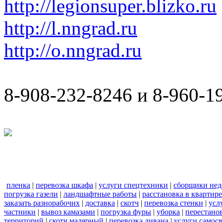
http://legionsuper.blizko.ru
http://l.nngrad.ru
http://o.nngrad.ru
8-908-232-8246 и 8-960-1
пленка
|
перевозка шкафа
|
услуги спецтехники
|
сборщики нед
погрузка газели
|
ландшафтные работы
|
расстановка в квартире
заказать разнорабочих
|
доставка
|
скотч
|
перевозка стенки
|
усл
частники
|
вывоз камазами
|
погрузка фуры
|
уборка
|
перестанов
территорий
|
скотч малярный
|
перевозка дивана
|
услуги самос