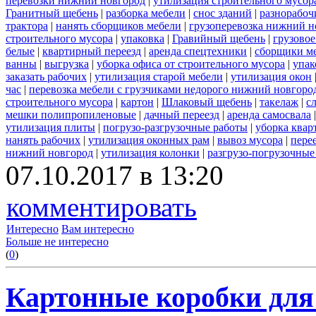
перевозки нижний новгород
|
утилизация строительного мусор
Гранитный щебень
|
разборка мебели
|
снос зданий
|
разнорабоч
трактора
|
нанять сборщиков мебели
|
грузоперевозка нижний н
строительного мусора
|
упаковка
|
Гравийный щебень
|
грузовое
белые
|
квартирный переезд
|
аренда спецтехники
|
сборщики ме
ванны
|
выгрузка
|
уборка офиса от строительного мусора
|
упак
заказать рабочих
|
утилизация старой мебели
|
утилизация окон
час
|
перевозка мебели с грузчиками недорого нижний новгоро
строительного мусора
|
картон
|
Шлаковый щебень
|
такелаж
|
с
мешки полипропиленовые
|
дачный переезд
|
аренда самосвала
утилизация плиты
|
погрузо-разгрузочные работы
|
уборка квар
нанять рабочих
|
утилизация оконных рам
|
вывоз мусора
|
пере
нижний новгород
|
утилизация колонки
|
разгрузо-погрузочные
07.10.2017 в 13:20
комментировать
Интересно
Вам интересно
Больше не интересно
(
0
)
Картонные коробки для 