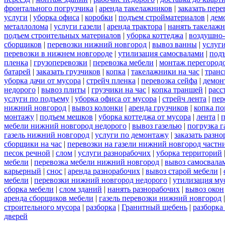
фронтального погрузчика
|
аренда такелажников
|
заказать пер
услуги
|
уборка офиса
|
коробки
|
подъем стройматериалов
|
дем
металлолома
|
услуги газели
|
аренда трактора
|
нанять такелаж
подъем строительных материалов
|
уборка коттеджа
|
воздушно-
сборщиков
|
перевозки нижний новгород
|
вывоз ванны
|
услуги
перевозки в нижнем новгороде
|
утилизация самосвалами
|
под
пленка
|
грузоперевозки
|
перевозка мебели
|
монтаж перегород
батарей
|
заказать грузчиков
|
копка
|
такелажники на час
|
транс
уборка дачи от мусора
|
стрейч пленка
|
перевозка сейфа
|
демон
недорого
|
вывоз плиты
|
грузчики на час
|
копка траншей
|
расс
услуги по подъему
|
уборка офиса от мусора
|
стрейч лента
|
пер
нижний новгород
|
вывоз колонки
|
аренда грузчиков
|
копка по
монтажу
|
подъем мешков
|
уборка коттеджа от мусора
|
лента
|
п
мебели нижний новгород недорого
|
вывоз газелью
|
погрузка г
газель нижний новгород
|
услуги по демонтажу
|
заказать разн
сборщики на час
|
перевозки на газели нижний новгород частн
песок речной
|
слом
|
услуги разнорабочих
|
уборка территорий
мебели
|
перевозка мебели нижний новгород
|
вывоз самосвала
карьерный
|
снос
|
аренда разнорабочих
|
вывоз старой мебели
|
мебели
|
перевозки нижний новгород недорого
|
утилизация му
сборка мебели
|
слом зданий
|
нанять разнорабочих
|
вывоз окон
аренда сборщиков мебели
|
газель перевозки нижний новгород
строительного мусора
|
разборка
|
Гранитный щебень
|
разборка
дверей