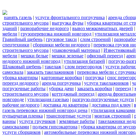
нанять газель
|
услуги фронтального погрузчика
|
аренда сбор
строительного мусора
|
выгрузка фуры
|
уборка квартиры от ст
зданий
|
разнорабочие недорого
|
вывоз межкомнатных дверей
мебели
|
грузоперевозка нижний новгород
|
утилизация металл
Гравийный щебень
|
грузовое такси
|
слом строений
|
разнорабо
спецтехники
|
сборщики мебели недорого
|
перевозка грузов н
строительного мусора
|
упаковочный материал
|
Известняковый
мебели
|
мешки белые
|
мешки зеленые
|
офисный переезд
|
арен
недорого нижний новгород
|
утилизация батарей
|
погрузо-разг
Шлаковый щебень
|
такелаж
|
слом перегородок
|
услуги рабочи
самосвала
|
заказать такелажников
|
перевозка мебели с грузчи
уборка квартиры
|
картонные коробки
|
погрузка
|
снос перегор
переезд недорого
|
аренда погрузчика
|
услуги такелажников
|
ч
погрузочные работы
|
уборка дачи
|
заказать коробки
|
переезд
|
строительного мусора
|
коттеджный переезд
|
аренда фронтальн
новгороде
|
утилизация газелью
|
разгрузо-погрузочные услуги
рабочие недорого
|
доставка до квартиры
|
доставка под ключ
|
газель перевозки нижний новгород цена
|
утилизация камазами
пупырчатая пленка
|
транспортные услуги
|
монтаж строений
|
ванны
|
услуги грузчиков
|
земляные работы
|
такелажники нед
самосвалами
|
подъем гипсокартона
|
уборка квартиры от мусор
услуги сборщиков
|
автомобильные перевозки нижний новгоро