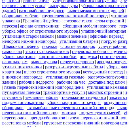
офисный
|
нанять газель
|
услуги фронтального погрузчика
|
ар
строительного мусора
|
выгрузка фуры
|
уборка квартиры от ст
зданий
|
разнорабочие недорого
|
вывоз межкомнатных дверей
сборщиков мебели
|
грузоперевозка нижний новгород
|
утилиза
упаковка
|
Гравийный щебень
|
грузовое такси
|
слом строений
переезд
|
аренда спецтехники
|
сборщики мебели недорого
|
пер
уборка офиса от строительного мусора
|
упаковочный материал
утилизация старой мебели
|
мешки зеленые
|
офисный переезд
|
недорого нижний новгород
|
утилизация батарей
|
погрузо-разг
Шлаковый щебень
|
такелаж
|
слом перегородок
|
услуги рабочи
самосвала
|
заказать такелажников
|
перевозка мебели с грузчи
уборка квартиры
|
картонные коробки
|
погрузка
|
снос перегор
оконных рам
|
вывоз мусора
|
переезд недорого
|
аренда погрузч
утилизация колонки
|
разгрузо-погрузочные работы
|
уборка да
квартиры
|
вывоз строительного мусора
|
коттеджный переезд
|
в нижнем новгороде
|
утилизация газелью
|
разгрузо-погрузочн
зданий
|
рабочие недорого
|
рабочие на час
|
доставка под ключ
|
газель перевозки нижний новгород цена
|
утилизация камазам
пупырчатая пленка
|
транспортные услуги
|
монтаж строений
|
грузчиков
|
земляные работы
|
такелажники недорого
|
заказать
подъем гипсокартона
|
уборка квартиры от мусора
|
воздушно-п
сборщиков
|
автомобильные перевозки нижний новгород
|
выво
перевозки нижний новгород
|
монтаж
|
подъем сухих смесей
|
у
перегородок
|
аренда сборщиков
|
газель перевозки нижний нов
расстановка мебели
|
грузовые перевозки нижний новгород це