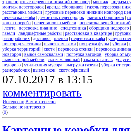
транспортные перевозки нижний новгород
|
монтаж
|
подъем с
монтаж перегородок
|
аренда сборщиков
|
газель перевозки ни
расстановка мебели
|
грузовые перевозки нижний новгород це
перевозка сейфа
|
демонтаж перегородок
|
нанять сборщиков
|
п
копка погреба
|
перестановка мебели
|
перевозка вещей нижний
|
лента
|
перевозка пианино
|
спецтехника
|
сборщики недорого
газели
|
ландшафтные работы
|
расстановка в квартире
|
грузовы
разнорабочих
|
доставка
|
пленка
|
перевозка шкафа
|
услуги спе
новгород частники
|
вывоз камазами
|
погрузка фуры
|
уборка
|
уборка территорий
|
скотч
|
перевозка стенки
|
перевозка дивана
новгород
|
вывоз самосвалами
|
погрузка вагонов
|
уборка от му
вывоз старой мебели
|
скотч малярный
|
заказать газель
|
услуги
недорого
|
утилизация мусора
|
выгрузка газели
|
уборка от стр
разнорабочих
|
вывоз окон
|
скотч офисный
07.10.2017 в 13:15
комментировать
Интересно
Вам интересно
Больше не интересно
(
0
)
Картонные коробки для