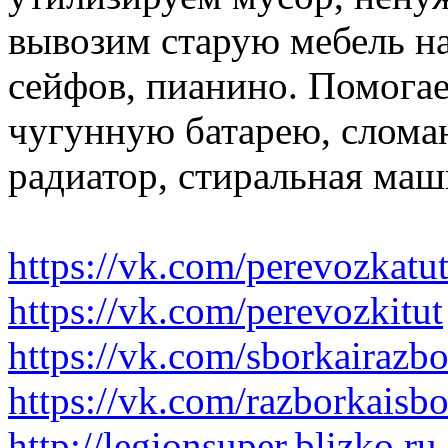
вывозим старую мебель на 
сейфов, пианино. Помогае
чугунную батарею, слома
радиатор, стиральная маш
https://vk.com/perevozkatu
https://vk.com/perevozkitut
https://vk.com/sborkairazb
https://vk.com/razborkaisb
http://legionsuper.blizko.ru