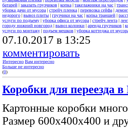
батарей
|
заказать грузчиков
|
копка
|
такелажники на час
|
транс
уборка дачи от мусора
|
стрейч пленка
|
перевозка сейфа
|
демон
недорого
|
вывоз плиты
|
грузчики на час
|
копка траншей
|
расс
услуги по подъему
|
уборка офиса от мусора
|
стрейч лента
|
лен
городу нижний новгород
|
вывоз колонки
|
аренда грузчиков
|
к
услуги по монтажу
|
подъем мешков
|
уборка коттеджа от мусор
07.10.2017 в 13:25
комментировать
Интересно
Вам интересно
Больше не интересно
(
0
)
Коробки для переезда 
Картонные коробки много
Размер 600х400х400 и дру