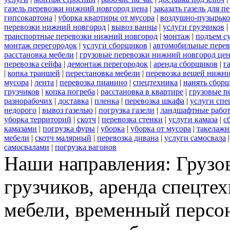
газель перевозки нижний новгород цена
|
заказать газель для 
гипсокартона
|
уборка квартиры от мусора
|
воздушно-пузырько
перевозки нижний новгород
|
вывоз ванны
|
услуги грузчиков
|
транспортные перевозки нижний новгород
|
монтаж
|
подъем с
монтаж перегородок
|
услуги сборщиков
|
автомобильные пере
расстановка мебели
|
грузовые перевозки нижний новгород це
перевозка сейфа
|
демонтаж перегородок
|
аренда сборщиков
|
г
|
копка траншей
|
перестановка мебели
|
перевозка вещей нижн
мусора
|
лента
|
перевозка пианино
|
спецтехника
|
нанять сбор
грузчиков
|
копка погреба
|
расстановка в квартире
|
грузовые п
разнорабочих
|
доставка
|
пленка
|
перевозка шкафа
|
услуги спе
недорого
|
вывоз газелью
|
погрузка газели
|
ландшафтные рабо
уборка территорий
|
скотч
|
перевозка стенки
|
услуги камаза
|
с
камазами
|
погрузка фуры
|
уборка
|
уборка от мусора
|
такелажн
мебели
|
скотч малярный
|
перевозка дивана
|
услуги самосвала
самосвалами
|
погрузка вагонов
Наши направления: Грузов
грузчиков, аренда спецтех
мебели, временный персон