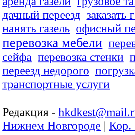
аренда газели
грузовое та
дачный переезд
заказать 
нанять газель
офисный пе
перевозка мебели
пере
сейфа
перевозка стенки
переезд недорого
погрузк
транспортные услуги
Редакция -
hkdkest@mail.r
Нижнем Новгороде
|
Кор. 