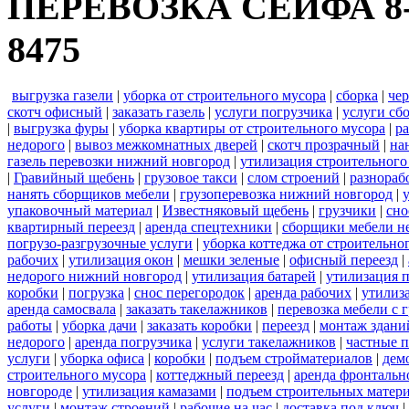
ПЕРЕВОЗКА СЕЙФА 8-908
8475
выгрузка газели
|
уборка от строительного мусора
|
сборка
|
че
скотч офисный
|
заказать газель
|
услуги погрузчика
|
услуги сб
|
выгрузка фуры
|
уборка квартиры от строительного мусора
|
ра
недорого
|
вывоз межкомнатных дверей
|
скотч прозрачный
|
на
газель перевозки нижний новгород
|
утилизация строительного
|
Гравийный щебень
|
грузовое такси
|
слом строений
|
разнораб
нанять сборщиков мебели
|
грузоперевозка нижний новгород
|
упаковочный материал
|
Известняковый щебень
|
грузчики
|
сно
квартирный переезд
|
аренда спецтехники
|
сборщики мебели н
погрузо-разгрузочные услуги
|
уборка коттеджа от строительно
рабочих
|
утилизация окон
|
мешки зеленые
|
офисный переезд
|
недорого нижний новгород
|
утилизация батарей
|
утилизация 
коробки
|
погрузка
|
снос перегородок
|
аренда рабочих
|
утилиз
аренда самосвала
|
заказать такелажников
|
перевозка мебели с
работы
|
уборка дачи
|
заказать коробки
|
переезд
|
монтаж здани
недорого
|
аренда погрузчика
|
услуги такелажников
|
частные 
услуги
|
уборка офиса
|
коробки
|
подъем стройматериалов
|
дем
строительного мусора
|
коттеджный переезд
|
аренда фронтальн
новгороде
|
утилизация камазами
|
подъем строительных матер
услуги
|
монтаж строений
|
рабочие на час
|
доставка под ключ
|