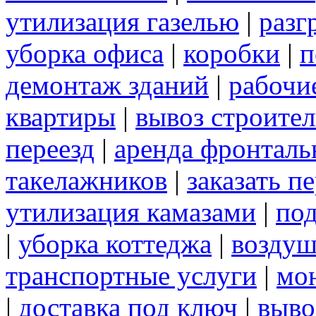
утилизация газелью
|
разг
уборка офиса
|
коробки
|
п
демонтаж зданий
|
рабочи
квартиры
|
вывоз строите
переезд
|
аренда фронталь
такелажников
|
заказать п
утилизация камазами
|
под
|
уборка коттеджа
|
воздуш
транспортные услуги
|
мо
|
доставка под ключ
|
выво