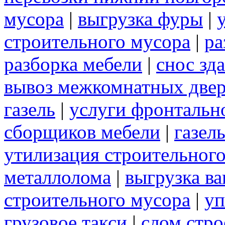
мусора
|
выгрузка фуры
|
строительного мусора
|
ра
разборка мебели
|
снос зд
вывоз межкомнатных две
газель
|
услуги фронтальн
сборщиков мебели
|
газел
утилизация строительног
металлолома
|
выгрузка ва
строительного мусора
|
уп
грузовое такси
|
слом стр