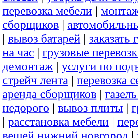
перевозка мебели
|
монтаж
сборщиков
|
автомобильны
|
вывоз батарей
|
заказать 
на час
|
грузовые перевоз
демонтаж
|
услуги по под
стрейч лента
|
перевозка с
аренда сборщиков
|
газел
недорого
|
вывоз плиты
|
г
|
расстановка мебели
|
пер
вещей нижний новгород
|