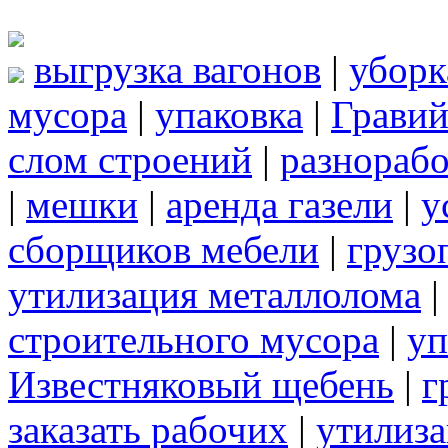
выгрузка вагонов
|
уборк
мусора
|
упаковка
|
Грави
слом строений
|
разнорабо
|
мешки
|
аренда газели
|
у
сборщиков мебели
|
грузо
утилизация металлолома
строительного мусора
|
уп
Известняковый щебень
|
г
заказать рабочих
|
утилиза