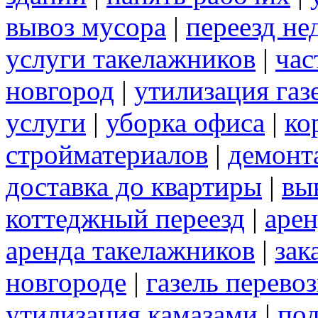
вывоз мусора
|
переезд не
услуги такелажников
|
час
новгород
|
утилизация газ
услуги
|
уборка офиса
|
ко
стройматериалов
|
демонт
доставка до квартиры
|
вы
коттеджный переезд
|
арен
аренда такелажников
|
зак
новгороде
|
газель перево
утилизация камазами
|
под