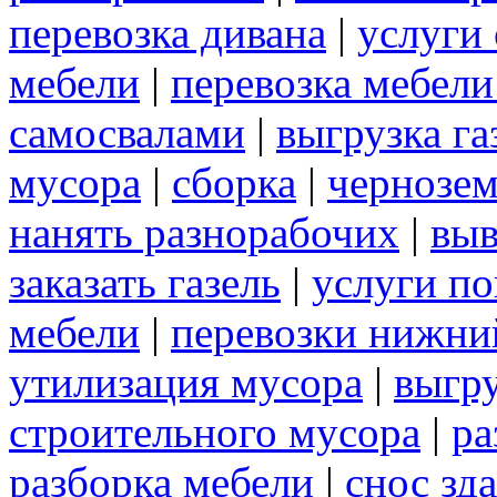
перевозка дивана
|
услуги
мебели
|
перевозка мебел
самосвалами
|
выгрузка га
мусора
|
сборка
|
чернозе
нанять разнорабочих
|
выв
заказать газель
|
услуги по
мебели
|
перевозки нижни
утилизация мусора
|
выгр
строительного мусора
|
ра
разборка мебели
|
снос зд