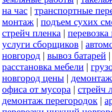
на час
|
транспортные пер
монтаж
|
подъем сухих см
стрейч пленка
|
перевозка
услуги сборщиков
|
автом
новгород
|
вывоз батарей
расстановка мебели
|
груз
новгород цены
|
демонтаж
офиса от мусора
|
стрейч 
демонтаж перегородок
|
а
перевозки нижний новгор