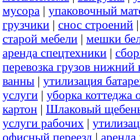
мусора
|
упаковочный мат
грузчики
|
снос строений
старой мебели
|
мешки бе
аренда спецтехники
|
сбор
перевозка грузов нижний 
ванны
|
утилизация батаре
услуги
|
уборка коттеджа 
картон
|
Шлаковый щебен
услуги рабочих
|
утилизац
офисный переезд
|
аренда 