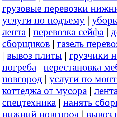
грузовые перевозки нижн
услуги по подъему
|
уборк
лента
|
перевозка сейфа
|
д
сборщиков
|
газель перев
|
вывоз плиты
|
грузчики н
погреба
|
перестановка ме
новгород
|
услуги по мон
коттеджа от мусора
|
лент
спецтехника
|
нанять сбо
нижний новгород
|
вывоз 