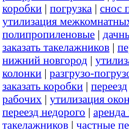
коробки
|
погрузка
|
снос 
утилизация межкомнатны
полипропиленовые
|
дачн
заказать такелажников
|
пе
нижний новгород
|
утилиз
колонки
|
разгрузо-погру
заказать коробки
|
переезд
рабочих
|
утилизация око
переезд недорого
|
аренда
такелажников
|
частные п