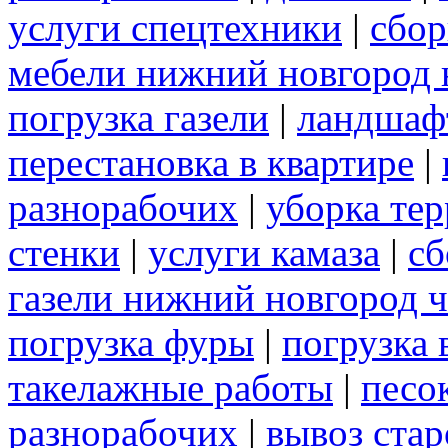
услуги спецтехники
|
сбор
мебели нижний новгород 
погрузка газели
|
ландшаф
перестановка в квартире
|
разнорабочих
|
уборка те
стенки
|
услуги камаза
|
сб
газели нижний новгород 
погрузка фуры
|
погрузка 
такелажные работы
|
песо
разнорабочих
|
вывоз ста