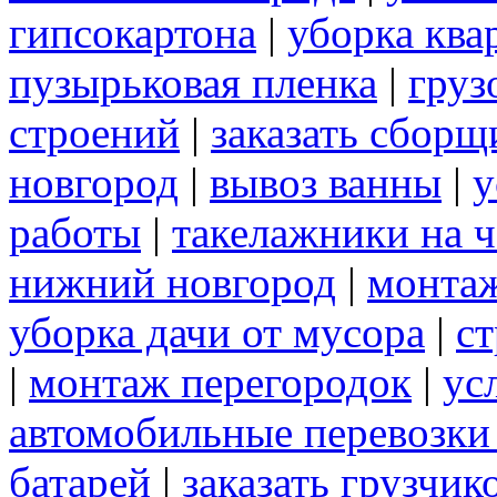
гипсокартона
|
уборка ква
пузырьковая пленка
|
груз
строений
|
заказать сборщ
новгород
|
вывоз ванны
|
у
работы
|
такелажники на ч
нижний новгород
|
монта
уборка дачи от мусора
|
ст
|
монтаж перегородок
|
ус
автомобильные перевозки
батарей
|
заказать грузчик