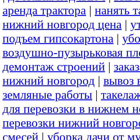
аренда трактора
|
нанять 
нижний новгород цена
|
у
подъем гипсокартона
|
убо
воздушно-пузырьковая пл
демонтаж строений
|
зака
нижний новгород
|
вывоз 
земляные работы
|
такела
для перевозки в нижнем н
перевозки нижний новгор
смесей
|
уборка дачи от м