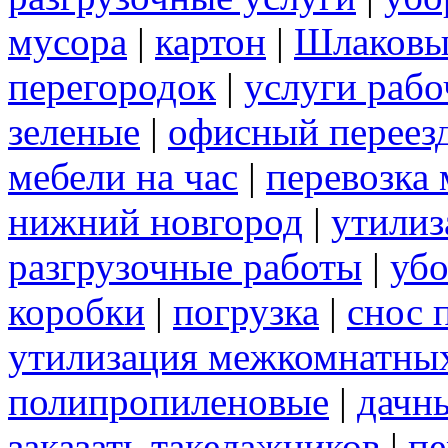
мусора
|
картон
|
Шлаковы
перегородок
|
услуги раб
зеленые
|
офисный переез
мебели на час
|
перевозка 
нижний новгород
|
утилиз
разгрузочные работы
|
убо
коробки
|
погрузка
|
снос 
утилизация межкомнатны
полипропиленовые
|
дачн
заказать такелажников
|
пе