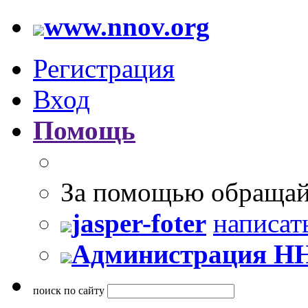
www.nnov.org
Регистрация
Вход
Помощь
За помощью обращай
jasper-foter
написат
Администрация Н
поиск по сайту