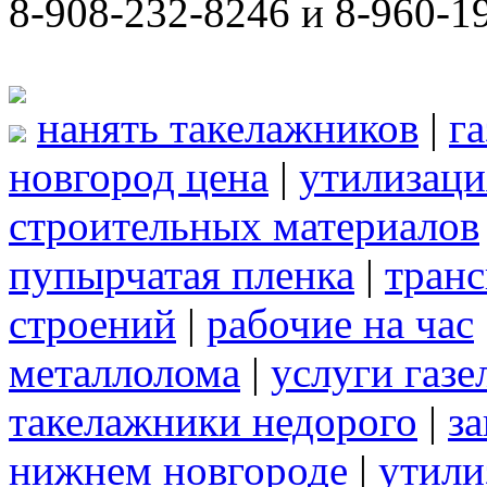
8-908-232-8246 и 8-960-1
нанять такелажников
|
г
новгород цена
|
утилизаци
строительных материалов
пупырчатая пленка
|
транс
строений
|
рабочие на час
металлолома
|
услуги газе
такелажники недорого
|
за
нижнем новгороде
|
утили