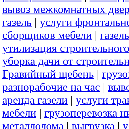
вывоз межкомнатных две
газель
|
услуги фронтальн
сборщиков мебели
|
газел
утилизация строительног
уборка дачи от строитель
Гравийный щебень
|
грузо
разнорабочие на час
|
выв
аренда газели
|
услуги тра
мебели
|
грузоперевозка 
металлолома
|
выгрузка
|
у