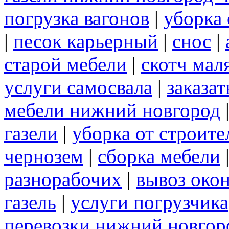
погрузка вагонов
|
уборка 
|
песок карьерный
|
снос
|
старой мебели
|
скотч мал
услуги самосвала
|
заказа
мебели нижний новгород
газели
|
уборка от строите
чернозем
|
сборка мебели
разнорабочих
|
вывоз око
газель
|
услуги погрузчика
перевозки нижний новгор