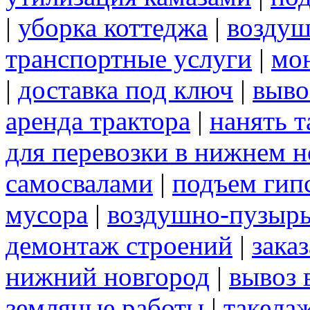
|
уборка коттеджа
|
воздуш
транспортные услуги
|
мо
|
доставка под ключ
|
выво
аренда трактора
|
нанять 
для перевозки в нижнем н
самосвалами
|
подъем гип
мусора
|
воздушно-пузырь
демонтаж строений
|
зака
нижний новгород
|
вывоз 
земляные работы
|
такела