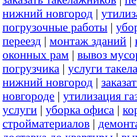
нижний новгород
|
утилиз
погрузочные работы
|
убо
переезд
|
монтаж зданий
|
оконных рам
|
вывоз мусо
погрузчика
|
услуги такел
нижний новгород
|
заказа
новгороде
|
утилизация га
услуги
|
уборка офиса
|
ко
стройматериалов
|
демонт