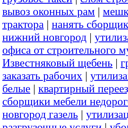
вывоз оконных рам
|
меш
трактора
|
нанять сборщик
нижний новгород
|
утилиз
офиса от строительного м
Известняковый щебень
|
г
заказать рабочих
|
утилиза
белые
|
квартирный перее
сборщики мебели недорог
новгород газель
|
утилизац
разгрузочные услуги
|
убо