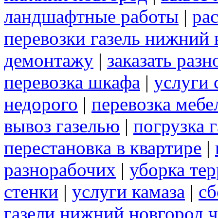
ландшафтные работы
|
рас
перевозки газель нижний 
демонтажу
|
заказать раз
перевозка шкафа
|
услуги 
недорого
|
перевозка мебе
вывоз газелью
|
погрузка г
перестановка в квартире
|
разнорабочих
|
уборка те
стенки
|
услуги камаза
|
сб
газели нижний новгород 