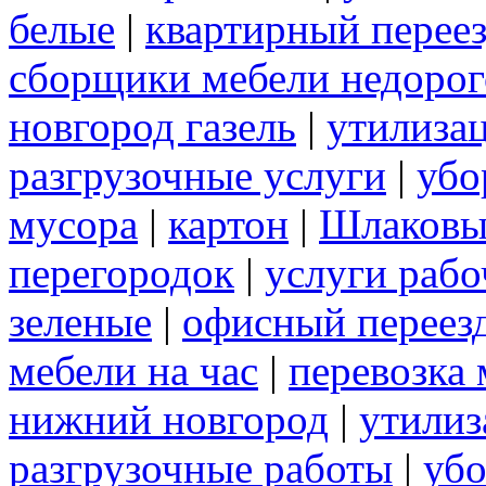
белые
|
квартирный перее
сборщики мебели недорог
новгород газель
|
утилиза
разгрузочные услуги
|
убо
мусора
|
картон
|
Шлаковы
перегородок
|
услуги раб
зеленые
|
офисный переез
мебели на час
|
перевозка 
нижний новгород
|
утилиз
разгрузочные работы
|
убо