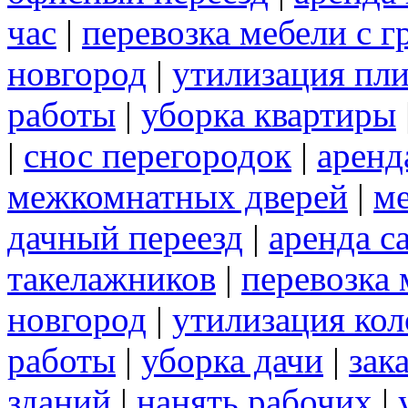
час
|
перевозка мебели с 
новгород
|
утилизация пл
работы
|
уборка квартиры
|
снос перегородок
|
аренд
межкомнатных дверей
|
м
дачный переезд
|
аренда с
такелажников
|
перевозка
новгород
|
утилизация ко
работы
|
уборка дачи
|
зак
зданий
|
нанять рабочих
|