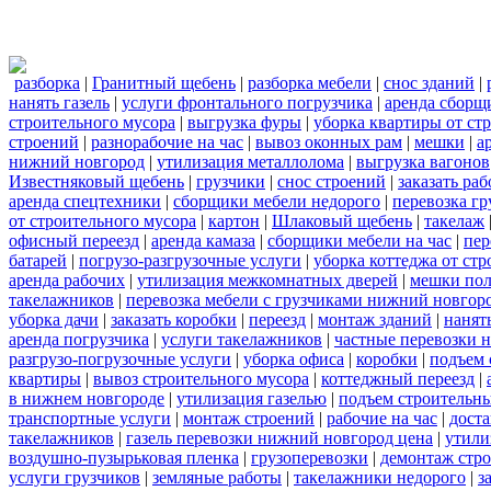
разборка
|
Гранитный щебень
|
разборка мебели
|
снос зданий
|
нанять газель
|
услуги фронтального погрузчика
|
аренда сборщ
строительного мусора
|
выгрузка фуры
|
уборка квартиры от ст
строений
|
разнорабочие на час
|
вывоз оконных рам
|
мешки
|
а
нижний новгород
|
утилизация металлолома
|
выгрузка вагонов
Известняковый щебень
|
грузчики
|
снос строений
|
заказать ра
аренда спецтехники
|
сборщики мебели недорого
|
перевозка гр
от строительного мусора
|
картон
|
Шлаковый щебень
|
такелаж
офисный переезд
|
аренда камаза
|
сборщики мебели на час
|
пер
батарей
|
погрузо-разгрузочные услуги
|
уборка коттеджа от ст
аренда рабочих
|
утилизация межкомнатных дверей
|
мешки по
такелажников
|
перевозка мебели с грузчиками нижний новгор
уборка дачи
|
заказать коробки
|
переезд
|
монтаж зданий
|
нанят
аренда погрузчика
|
услуги такелажников
|
частные перевозки 
разгрузо-погрузочные услуги
|
уборка офиса
|
коробки
|
подъем 
квартиры
|
вывоз строительного мусора
|
коттеджный переезд
|
в нижнем новгороде
|
утилизация газелью
|
подъем строительн
транспортные услуги
|
монтаж строений
|
рабочие на час
|
доста
такелажников
|
газель перевозки нижний новгород цена
|
утили
воздушно-пузырьковая пленка
|
грузоперевозки
|
демонтаж стр
услуги грузчиков
|
земляные работы
|
такелажники недорого
|
з