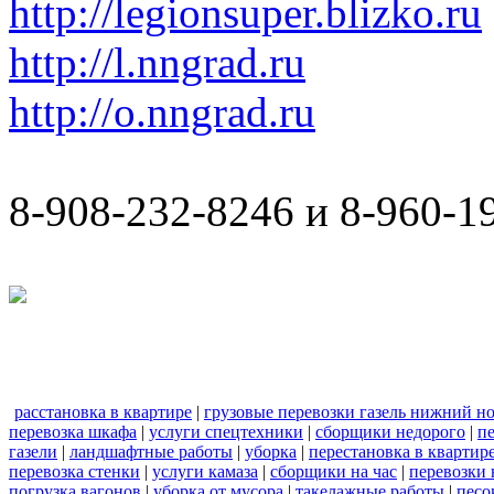
http://legionsuper.blizko.ru
http://l.nngrad.ru
http://o.nngrad.ru
8-908-232-8246 и 8-960-1
расстановка в квартире
|
грузовые перевозки газель нижний н
перевозка шкафа
|
услуги спецтехники
|
сборщики недорого
|
п
газели
|
ландшафтные работы
|
уборка
|
перестановка в квартир
перевозка стенки
|
услуги камаза
|
сборщики на час
|
перевозки 
погрузка вагонов
|
уборка от мусора
|
такелажные работы
|
песо