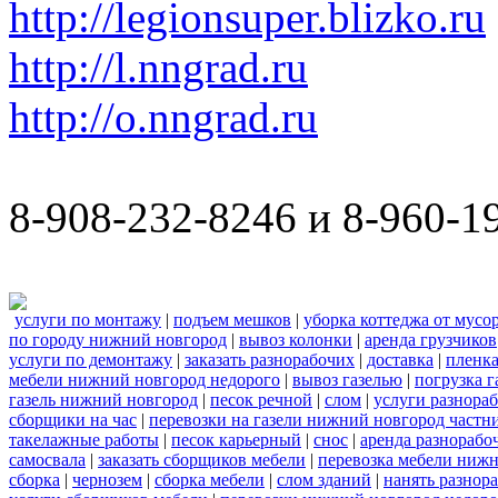
http://legionsuper.blizko.ru
http://l.nngrad.ru
http://o.nngrad.ru
8-908-232-8246 и 8-960-1
услуги по монтажу
|
подъем мешков
|
уборка коттеджа от мусо
по городу нижний новгород
|
вывоз колонки
|
аренда грузчиков
услуги по демонтажу
|
заказать разнорабочих
|
доставка
|
пленк
мебели нижний новгород недорого
|
вывоз газелью
|
погрузка г
газель нижний новгород
|
песок речной
|
слом
|
услуги разнора
сборщики на час
|
перевозки на газели нижний новгород частн
такелажные работы
|
песок карьерный
|
снос
|
аренда разнорабо
самосвала
|
заказать сборщиков мебели
|
перевозка мебели ниж
сборка
|
чернозем
|
сборка мебели
|
слом зданий
|
нанять разнор