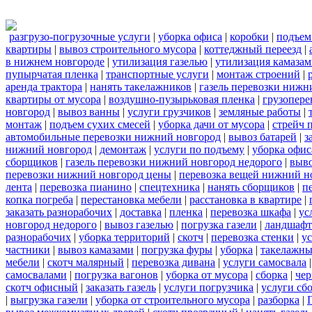
разгрузо-погрузочные услуги
|
уборка офиса
|
коробки
|
подъем
квартиры
|
вывоз строительного мусора
|
коттеджный переезд
|
в нижнем новгороде
|
утилизация газелью
|
утилизация камаза
пупырчатая пленка
|
транспортные услуги
|
монтаж строений
|
аренда трактора
|
нанять такелажников
|
газель перевозки нижн
квартиры от мусора
|
воздушно-пузырьковая пленка
|
грузопере
новгород
|
вывоз ванны
|
услуги грузчиков
|
земляные работы
|
монтаж
|
подъем сухих смесей
|
уборка дачи от мусора
|
стрейч 
автомобильные перевозки нижний новгород
|
вывоз батарей
|
з
нижний новгород
|
демонтаж
|
услуги по подъему
|
уборка офис
сборщиков
|
газель перевозки нижний новгород недорого
|
выв
перевозки нижний новгород цены
|
перевозка вещей нижний н
лента
|
перевозка пианино
|
спецтехника
|
нанять сборщиков
|
п
копка погреба
|
перестановка мебели
|
расстановка в квартире
|
заказать разнорабочих
|
доставка
|
пленка
|
перевозка шкафа
|
ус
новгород недорого
|
вывоз газелью
|
погрузка газели
|
ландшафт
разнорабочих
|
уборка территорий
|
скотч
|
перевозка стенки
|
ус
частники
|
вывоз камазами
|
погрузка фуры
|
уборка
|
такелажны
мебели
|
скотч малярный
|
перевозка дивана
|
услуги самосвала
самосвалами
|
погрузка вагонов
|
уборка от мусора
|
сборка
|
чер
скотч офисный
|
заказать газель
|
услуги погрузчика
|
услуги сб
|
выгрузка газели
|
уборка от строительного мусора
|
разборка
|