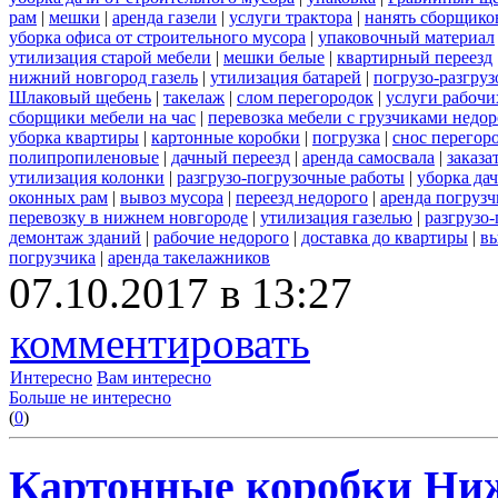
рам
|
мешки
|
аренда газели
|
услуги трактора
|
нанять сборщико
уборка офиса от строительного мусора
|
упаковочный материал
утилизация старой мебели
|
мешки белые
|
квартирный переезд
нижний новгород газель
|
утилизация батарей
|
погрузо-разгру
Шлаковый щебень
|
такелаж
|
слом перегородок
|
услуги рабочи
сборщики мебели на час
|
перевозка мебели с грузчиками недо
уборка квартиры
|
картонные коробки
|
погрузка
|
снос перегор
полипропиленовые
|
дачный переезд
|
аренда самосвала
|
заказа
утилизация колонки
|
разгрузо-погрузочные работы
|
уборка да
оконных рам
|
вывоз мусора
|
переезд недорого
|
аренда погрузч
перевозку в нижнем новгороде
|
утилизация газелью
|
разгрузо
демонтаж зданий
|
рабочие недорого
|
доставка до квартиры
|
вы
погрузчика
|
аренда такелажников
07.10.2017 в 13:27
комментировать
Интересно
Вам интересно
Больше не интересно
(
0
)
Картонные коробки Ни