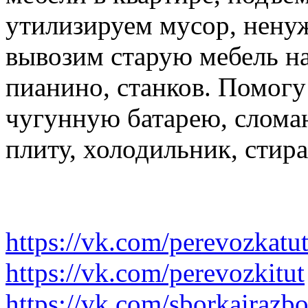
утилизируем мусор, нену
вывозим старую мебель на 
пианино, станков. Помогу
чугунную батарею, слома
плиту, холодильник, стир
https://vk.com/perevozkatu
https://vk.com/perevozkitut
https://vk.com/sborkairazb