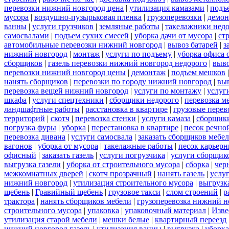
перевозки нижний новгород цена
|
утилизация камазами
|
подъ
мусора
|
воздушно-пузырьковая пленка
|
грузоперевозки
|
демон
ванны
|
услуги грузчиков
|
земляные работы
|
такелажники нед
самосвалами
|
подъем сухих смесей
|
уборка дачи от мусора
|
ст
автомобильные перевозки нижний новгород
|
вывоз батарей
|
з
нижний новгород
|
монтаж
|
услуги по подъему
|
уборка офиса 
сборщиков
|
газель перевозки нижний новгород недорого
|
выв
перевозки нижний новгород цены
|
демонтаж
|
подъем мешков
нанять сборщиков
|
перевозки по городу нижний новгород
|
вы
перевозка вещей нижний новгород
|
услуги по монтажу
|
услуг
шкафа
|
услуги спецтехники
|
сборщики недорого
|
перевозка м
ландшафтные работы
|
расстановка в квартире
|
грузовые перев
территорий
|
скотч
|
перевозка стенки
|
услуги камаза
|
сборщики
погрузка фуры
|
уборка
|
перестановка в квартире
|
песок речно
перевозка дивана
|
услуги самосвала
|
заказать сборщиков мебе
вагонов
|
уборка от мусора
|
такелажные работы
|
песок карьер
офисный
|
заказать газель
|
услуги погрузчика
|
услуги сборщик
выгрузка газели
|
уборка от строительного мусора
|
сборка
|
чер
межкомнатных дверей
|
скотч прозрачный
|
нанять газель
|
услу
нижний новгород
|
утилизация строительного мусора
|
выгрузк
щебень
|
Гравийный щебень
|
грузовое такси
|
слом строений
|
р
трактора
|
нанять сборщиков мебели
|
грузоперевозка нижний н
строительного мусора
|
упаковка
|
упаковочный материал
|
Изве
утилизация старой мебели
|
мешки белые
|
квартирный переезд
нижний новгород газель
|
утилизация ванны
|
выгрузка
|
уборка