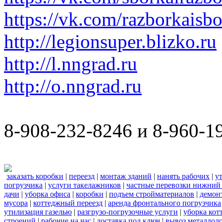
https://vk.com/razborkaisb
http://legionsuper.blizko.ru
http://l.nngrad.ru
http://o.nngrad.ru
8-908-232-8246 и 8-960-1
заказать коробки
|
переезд
|
монтаж зданий
|
нанять рабочих
|
у
погрузчика
|
услуги такелажников
|
частные перевозки нижний
дачи
|
уборка офиса
|
коробки
|
подъем стройматериалов
|
демон
мусора
|
коттеджный переезд
|
аренда фронтального погрузчика
утилизация газелью
|
разгрузо-погрузочные услуги
|
уборка кот
строений
|
рабочие на час
|
доставка под ключ
|
вывоз металлол