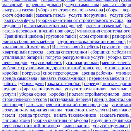
малярный
|
перевозка дивана
|
услуги самосвала
|
заказать сбор
выгрузка газели
|
уборка от строительного мусора
|
сборка
|
чер
скотч офисный
|
заказать газель
|
услуги погрузчика
|
услуги сб
|
выгрузка фуры
|
уборка квартиры от строительного мусора
|
ра
недорого
|
вывоз межкомнатных дверей
|
скотч прозрачный
|
на
газель перевозки нижний новгород
|
утилизация строительного
|
Гравийный щебень
|
грузовое такси
|
слом строений
|
разнораб
нанять сборщиков мебели
|
грузоперевозка нижний новгород
|
упаковочный материал
|
Известняковый щебень
|
грузчики
|
сно
квартирный переезд
|
аренда спецтехники
|
сборщики мебели н
утилизация батарей
|
погрузо-разгрузочные услуги
|
уборка кот
перегородок
|
услуги рабочих
|
утилизация окон
|
мешки зелены
мебели с грузчиками недорого нижний новгород
|
утилизация 
коробки
|
погрузка
|
снос перегородок
|
аренда рабочих
|
утилиз
аренда самосвала
|
заказать такелажников
|
перевозка мебели с
работы
|
уборка дачи
|
заказать коробки
|
переезд
|
монтаж здани
недорого
|
аренда погрузчика
|
услуги такелажников
|
частные 
услуги
|
уборка офиса
|
коробки
|
подъем стройматериалов
|
дем
строительного мусора
|
коттеджный переезд
|
аренда фронтальн
новгороде
|
газель перевозки нижний новгород цена
|
утилизац
воздушно-пупырчатая пленка
|
транспортные услуги
|
монтаж с
газели
|
аренда трактора
|
нанять такелажников
|
заказать газел
гипсокартона
|
уборка квартиры от мусора
|
воздушно-пузырько
перевозки нижний новгород
|
вывоз ванны
|
услуги грузчиков
|
транспортные перевозки нижний новгород
|
монтаж
|
подъем с