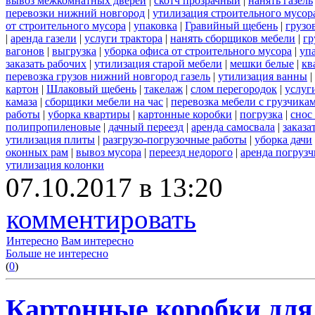
вывоз межкомнатных дверей
|
скотч прозрачный
|
нанять газель
перевозки нижний новгород
|
утилизация строительного мусор
от строительного мусора
|
упаковка
|
Гравийный щебень
|
грузо
|
аренда газели
|
услуги трактора
|
нанять сборщиков мебели
|
гр
вагонов
|
выгрузка
|
уборка офиса от строительного мусора
|
уп
заказать рабочих
|
утилизация старой мебели
|
мешки белые
|
кв
перевозка грузов нижний новгород газель
|
утилизация ванны
|
картон
|
Шлаковый щебень
|
такелаж
|
слом перегородок
|
услуг
камаза
|
сборщики мебели на час
|
перевозка мебели с грузчик
работы
|
уборка квартиры
|
картонные коробки
|
погрузка
|
снос
полипропиленовые
|
дачный переезд
|
аренда самосвала
|
заказа
утилизация плиты
|
разгрузо-погрузочные работы
|
уборка дачи
оконных рам
|
вывоз мусора
|
переезд недорого
|
аренда погрузч
утилизация колонки
07.10.2017 в 13:20
комментировать
Интересно
Вам интересно
Больше не интересно
(
0
)
Картонные коробки для 