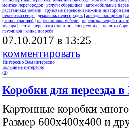
монтаж перегородок
|
услуги сборщиков
|
автомобильные пере
расстановка мебели
|
грузовые перевозки нижний новгород це
перевозка сейфа
|
демонтаж перегородок
|
аренда сборщиков
|
г
|
копка траншей
|
перестановка мебели
|
перевозка вещей нижн
мусора
|
лента
|
перевозка пианино
|
спецтехника
|
нанять сбор
грузчиков
|
копка погреба
07.10.2017 в 13:25
комментировать
Интересно
Вам интересно
Больше не интересно
(
0
)
Коробки для переезда 
Картонные коробки много
Размер 600х400х400 и дру