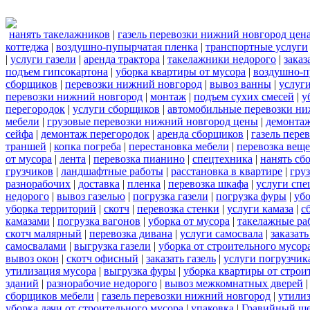
нанять такелажников
|
газель перевозки нижний новгород цен
коттеджа
|
воздушно-пупырчатая пленка
|
транспортные услуги
|
услуги газели
|
аренда трактора
|
такелажники недорого
|
заказ
подъем гипсокартона
|
уборка квартиры от мусора
|
воздушно-п
сборщиков
|
перевозки нижний новгород
|
вывоз ванны
|
услуги
перевозки нижний новгород
|
монтаж
|
подъем сухих смесей
|
у
перегородок
|
услуги сборщиков
|
автомобильные перевозки ни
мебели
|
грузовые перевозки нижний новгород цены
|
демонта
сейфа
|
демонтаж перегородок
|
аренда сборщиков
|
газель пере
траншей
|
копка погреба
|
перестановка мебели
|
перевозка вещ
от мусора
|
лента
|
перевозка пианино
|
спецтехника
|
нанять сб
грузчиков
|
ландшафтные работы
|
расстановка в квартире
|
гру
разнорабочих
|
доставка
|
пленка
|
перевозка шкафа
|
услуги спе
недорого
|
вывоз газелью
|
погрузка газели
|
погрузка фуры
|
уб
уборка территорий
|
скотч
|
перевозка стенки
|
услуги камаза
|
с
камазами
|
погрузка вагонов
|
уборка от мусора
|
такелажные ра
скотч малярный
|
перевозка дивана
|
услуги самосвала
|
заказат
самосвалами
|
выгрузка газели
|
уборка от строительного мусор
вывоз окон
|
скотч офисный
|
заказать газель
|
услуги погрузчик
утилизация мусора
|
выгрузка фуры
|
уборка квартиры от строи
зданий
|
разнорабочие недорого
|
вывоз межкомнатных дверей
сборщиков мебели
|
газель перевозки нижний новгород
|
утилиз
уборка дачи от строительного мусора
|
упаковка
|
Гравийный ще