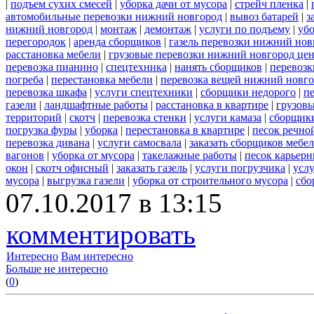
|
подъем сухих смесей
|
уборка дачи от мусора
|
стрейч пленка
|
автомобильные перевозки нижний новгород
|
вывоз батарей
|
з
нижний новгород
|
монтаж
|
демонтаж
|
услуги по подъему
|
убо
перегородок
|
аренда сборщиков
|
газель перевозки нижний нов
расстановка мебели
|
грузовые перевозки нижний новгород це
перевозка пианино
|
спецтехника
|
нанять сборщиков
|
перевозк
погреба
|
перестановка мебели
|
перевозка вещей нижний новг
перевозка шкафа
|
услуги спецтехники
|
сборщики недорого
|
п
газели
|
ландшафтные работы
|
расстановка в квартире
|
грузовы
территорий
|
скотч
|
перевозка стенки
|
услуги камаза
|
сборщики
погрузка фуры
|
уборка
|
перестановка в квартире
|
песок речно
перевозка дивана
|
услуги самосвала
|
заказать сборщиков мебе
вагонов
|
уборка от мусора
|
такелажные работы
|
песок карьер
окон
|
скотч офисный
|
заказать газель
|
услуги погрузчика
|
усл
мусора
|
выгрузка газели
|
уборка от строительного мусора
|
сбо
07.10.2017 в 13:15
комментировать
Интересно
Вам интересно
Больше не интересно
(
0
)