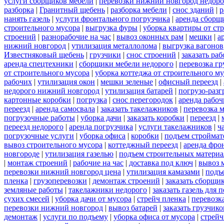
услуги сборщиков мебели
|
перевозки нижний новгород недоро
разборка
|
Гранитный щебень
|
разборка мебели
|
снос зданий
|
р
нанять газель
|
услуги фронтального погрузчика
|
аренда сборщ
строительного мусора
|
выгрузка фуры
|
уборка квартиры от ст
строений
|
разнорабочие на час
|
вывоз оконных рам
|
мешки
|
а
нижний новгород
|
утилизация металлолома
|
выгрузка вагонов
Известняковый щебень
|
грузчики
|
снос строений
|
заказать ра
аренда спецтехники
|
сборщики мебели недорого
|
перевозка гр
от строительного мусора
|
уборка коттеджа от строительного м
рабочих
|
утилизация окон
|
мешки зеленые
|
офисный переезд
|
недорого нижний новгород
|
утилизация батарей
|
погрузо-разг
картонные коробки
|
погрузка
|
снос перегородок
|
аренда рабоч
переезд
|
аренда самосвала
|
заказать такелажников
|
перевозка 
погрузочные работы
|
уборка дачи
|
заказать коробки
|
переезд
|
переезд недорого
|
аренда погрузчика
|
услуги такелажников
|
ч
погрузочные услуги
|
уборка офиса
|
коробки
|
подъем строймат
вывоз строительного мусора
|
коттеджный переезд
|
аренда фро
новгороде
|
утилизация газелью
|
подъем строительных материа
|
монтаж строений
|
рабочие на час
|
доставка под ключ
|
вывоз 
перевозки нижний новгород цена
|
утилизация камазами
|
подъ
пленка
|
грузоперевозки
|
демонтаж строений
|
заказать сборщи
земляные работы
|
такелажники недорого
|
заказать газель для
сухих смесей
|
уборка дачи от мусора
|
стрейч пленка
|
перевозк
перевозки нижний новгород
|
вывоз батарей
|
заказать грузчико
демонтаж
|
услуги по подъему
|
уборка офиса от мусора
|
стрейч