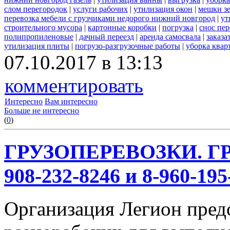
слом перегородок
|
услуги рабочих
|
утилизация окон
|
мешки з
перевозка мебели с грузчиками недорого нижний новгород
|
ут
строительного мусора
|
картонные коробки
|
погрузка
|
снос пе
полипропиленовые
|
дачный переезд
|
аренда самосвала
|
заказа
утилизация плиты
|
погрузо-разгрузочные работы
|
уборка квар
07.10.2017 в 13:13
комментировать
Интересно
Вам интересно
Больше не интересно
(
0
)
ГРУЗОПЕРЕВОЗКИ. ГР
908-232-8246 и 8-960-195
Организация Легион предо