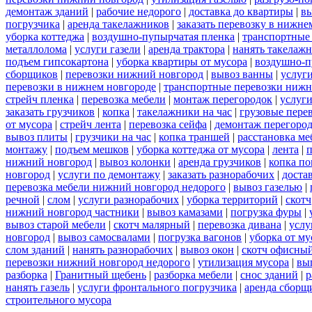
демонтаж зданий
|
рабочие недорого
|
доставка до квартиры
|
вы
погрузчика
|
аренда такелажников
|
заказать перевозку в нижне
уборка коттеджа
|
воздушно-пупырчатая пленка
|
транспортные
металлолома
|
услуги газели
|
аренда трактора
|
нанять такелаж
подъем гипсокартона
|
уборка квартиры от мусора
|
воздушно-п
сборщиков
|
перевозки нижний новгород
|
вывоз ванны
|
услуги
перевозки в нижнем новгороде
|
транспортные перевозки нижн
стрейч пленка
|
перевозка мебели
|
монтаж перегородок
|
услуг
заказать грузчиков
|
копка
|
такелажники на час
|
грузовые пере
от мусора
|
стрейч лента
|
перевозка сейфа
|
демонтаж перегоро
вывоз плиты
|
грузчики на час
|
копка траншей
|
расстановка ме
монтажу
|
подъем мешков
|
уборка коттеджа от мусора
|
лента
|
п
нижний новгород
|
вывоз колонки
|
аренда грузчиков
|
копка по
новгород
|
услуги по демонтажу
|
заказать разнорабочих
|
доста
перевозка мебели нижний новгород недорого
|
вывоз газелью
|
речной
|
слом
|
услуги разнорабочих
|
уборка территорий
|
скотч
нижний новгород частники
|
вывоз камазами
|
погрузка фуры
|
вывоз старой мебели
|
скотч малярный
|
перевозка дивана
|
услу
новгород
|
вывоз самосвалами
|
погрузка вагонов
|
уборка от му
слом зданий
|
нанять разнорабочих
|
вывоз окон
|
скотч офисны
перевозки нижний новгород недорого
|
утилизация мусора
|
вы
разборка
|
Гранитный щебень
|
разборка мебели
|
снос зданий
|
р
нанять газель
|
услуги фронтального погрузчика
|
аренда сборщ
строительного мусора