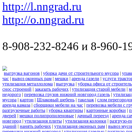
http://l.nngrad.ru
http://o.nngrad.ru
8-908-232-8246 и 8-960-1
выгрузка вагонов
|
уборка дачи от строительного мусора
|
упак
час
|
вывоз оконных рам
|
мешки
|
аренда газели
|
услуги тракто
утилизация металлолома
|
выгрузка
|
уборка офиса от строител
снос строений
|
заказать рабочих
|
утилизация старой мебели
|
м
недорого
|
перевозка грузов нижний новгород газель
|
утилизац
мусора
|
картон
|
Шлаковый щебень
|
такелаж
|
слом перегородо
аренда камаза
|
сборщики мебели на час
|
перевозка мебели с г
разгрузочные работы
|
уборка квартиры
|
картонные коробки
|
п
дверей
|
мешки полипропиленовые
|
дачный переезд
|
аренда са
новгород
|
утилизация плиты
|
утилизация колонки
|
разгрузо-п
зданий
|
нанять рабочих
|
утилизация оконных рам
|
вывоз мусо
перевозки нижний новгород
|
утилизация газелью
|
разгрузо-по