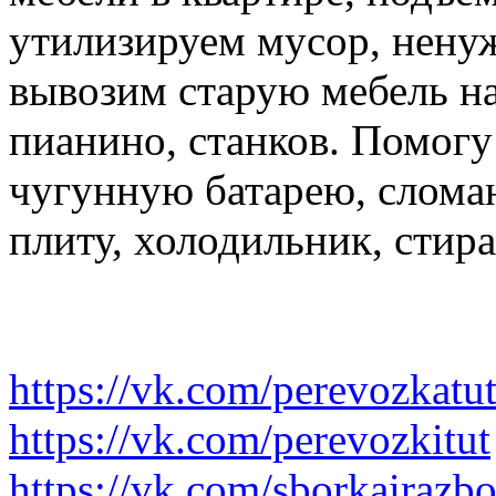
утилизируем мусор, нену
вывозим старую мебель на 
пианино, станков. Помогу
чугунную батарею, слома
плиту, холодильник, стир
https://vk.com/perevozkatu
https://vk.com/perevozkitut
https://vk.com/sborkairazb