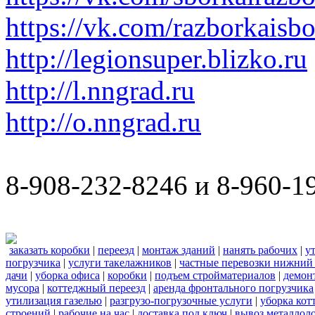
https://vk.com/razborkaisb
http://legionsuper.blizko.ru
http://l.nngrad.ru
http://o.nngrad.ru
8-908-232-8246 и 8-960-1
заказать коробки
|
переезд
|
монтаж зданий
|
нанять рабочих
|
у
погрузчика
|
услуги такелажников
|
частные перевозки нижний
дачи
|
уборка офиса
|
коробки
|
подъем стройматериалов
|
демон
мусора
|
коттеджный переезд
|
аренда фронтального погрузчика
утилизация газелью
|
разгрузо-погрузочные услуги
|
уборка кот
строений
|
рабочие на час
|
доставка под ключ
|
вывоз металлол