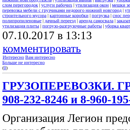
слом перегородок
|
услуги рабочих
|
утилизация окон
|
мешки з
перевозка мебели с грузчиками недорого нижний новгород
|
ут
строительного мусора
|
картонные коробки
|
погрузка
|
снос пе
полипропиленовые
|
дачный переезд
|
аренда самосвала
|
заказа
утилизация плиты
|
погрузо-разгрузочные работы
|
уборка квар
07.10.2017 в 13:13
комментировать
Интересно
Вам интересно
Больше не интересно
(
0
)
ГРУЗОПЕРЕВОЗКИ. ГР
908-232-8246 и 8-960-195
Организация Легион предо