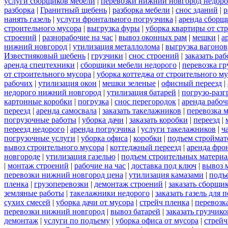
услуги сборщиков мебели
|
перевозки нижний новгород недоро
разборка
|
Гранитный щебень
|
разборка мебели
|
снос зданий
|
р
нанять газель
|
услуги фронтального погрузчика
|
аренда сборщ
строительного мусора
|
выгрузка фуры
|
уборка квартиры от ст
строений
|
разнорабочие на час
|
вывоз оконных рам
|
мешки
|
а
нижний новгород
|
утилизация металлолома
|
выгрузка вагонов
Известняковый щебень
|
грузчики
|
снос строений
|
заказать ра
аренда спецтехники
|
сборщики мебели недорого
|
перевозка гр
от строительного мусора
|
уборка коттеджа от строительного м
рабочих
|
утилизация окон
|
мешки зеленые
|
офисный переезд
|
недорого нижний новгород
|
утилизация батарей
|
погрузо-разг
картонные коробки
|
погрузка
|
снос перегородок
|
аренда рабоч
переезд
|
аренда самосвала
|
заказать такелажников
|
перевозка 
погрузочные работы
|
уборка дачи
|
заказать коробки
|
переезд
|
переезд недорого
|
аренда погрузчика
|
услуги такелажников
|
ч
погрузочные услуги
|
уборка офиса
|
коробки
|
подъем строймат
вывоз строительного мусора
|
коттеджный переезд
|
аренда фро
новгороде
|
утилизация газелью
|
подъем строительных материа
|
монтаж строений
|
рабочие на час
|
доставка под ключ
|
вывоз 
перевозки нижний новгород цена
|
утилизация камазами
|
подъ
пленка
|
грузоперевозки
|
демонтаж строений
|
заказать сборщи
земляные работы
|
такелажники недорого
|
заказать газель для
сухих смесей
|
уборка дачи от мусора
|
стрейч пленка
|
перевозк
перевозки нижний новгород
|
вывоз батарей
|
заказать грузчико
демонтаж
|
услуги по подъему
|
уборка офиса от мусора
|
стрейч