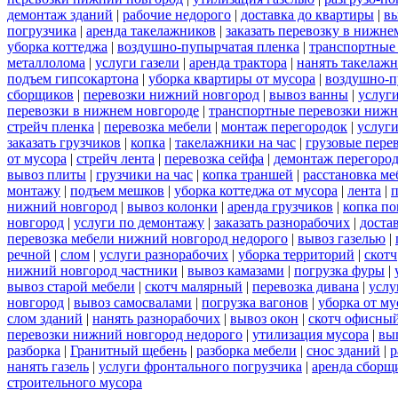
демонтаж зданий
|
рабочие недорого
|
доставка до квартиры
|
вы
погрузчика
|
аренда такелажников
|
заказать перевозку в нижне
уборка коттеджа
|
воздушно-пупырчатая пленка
|
транспортные
металлолома
|
услуги газели
|
аренда трактора
|
нанять такелаж
подъем гипсокартона
|
уборка квартиры от мусора
|
воздушно-п
сборщиков
|
перевозки нижний новгород
|
вывоз ванны
|
услуги
перевозки в нижнем новгороде
|
транспортные перевозки нижн
стрейч пленка
|
перевозка мебели
|
монтаж перегородок
|
услуг
заказать грузчиков
|
копка
|
такелажники на час
|
грузовые пере
от мусора
|
стрейч лента
|
перевозка сейфа
|
демонтаж перегоро
вывоз плиты
|
грузчики на час
|
копка траншей
|
расстановка ме
монтажу
|
подъем мешков
|
уборка коттеджа от мусора
|
лента
|
п
нижний новгород
|
вывоз колонки
|
аренда грузчиков
|
копка по
новгород
|
услуги по демонтажу
|
заказать разнорабочих
|
доста
перевозка мебели нижний новгород недорого
|
вывоз газелью
|
речной
|
слом
|
услуги разнорабочих
|
уборка территорий
|
скотч
нижний новгород частники
|
вывоз камазами
|
погрузка фуры
|
вывоз старой мебели
|
скотч малярный
|
перевозка дивана
|
услу
новгород
|
вывоз самосвалами
|
погрузка вагонов
|
уборка от му
слом зданий
|
нанять разнорабочих
|
вывоз окон
|
скотч офисны
перевозки нижний новгород недорого
|
утилизация мусора
|
вы
разборка
|
Гранитный щебень
|
разборка мебели
|
снос зданий
|
р
нанять газель
|
услуги фронтального погрузчика
|
аренда сборщ
строительного мусора