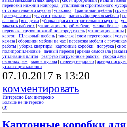
вывоз межкомнатных дверей
|
скотч прозрачный
|
нанять газель
перевозки нижний новгород
|
утилизация строительного мусор
от строительного мусора
|
упаковка
|
Гравийный щебень
|
грузо
|
аренда газели
|
услуги трактора
|
нанять сборщиков мебели
|
гр
вагонов
|
выгрузка
|
уборка офиса от строительного мусора
|
уп
заказать рабочих
|
утилизация старой мебели
|
мешки белые
|
кв
перевозка грузов нижний новгород газель
|
утилизация ванны
|
картон
|
Шлаковый щебень
|
такелаж
|
слом перегородок
|
услуг
камаза
|
сборщики мебели на час
|
перевозка мебели с грузчик
работы
|
уборка квартиры
|
картонные коробки
|
погрузка
|
снос
полипропиленовые
|
дачный переезд
|
аренда самосвала
|
заказа
утилизация плиты
|
разгрузо-погрузочные работы
|
уборка дачи
оконных рам
|
вывоз мусора
|
переезд недорого
|
аренда погрузч
утилизация колонки
07.10.2017 в 13:20
комментировать
Интересно
Вам интересно
Больше не интересно
(
0
)
Картонные коробки для 