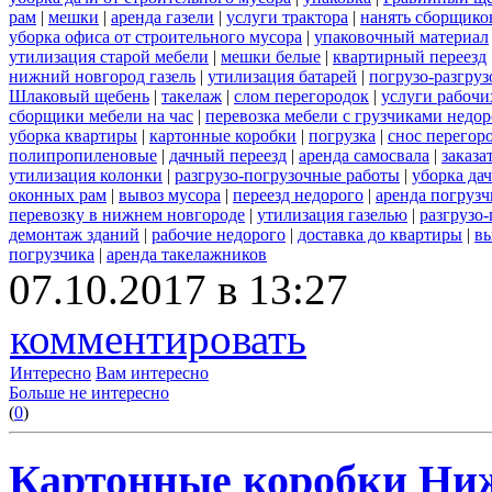
рам
|
мешки
|
аренда газели
|
услуги трактора
|
нанять сборщико
уборка офиса от строительного мусора
|
упаковочный материал
утилизация старой мебели
|
мешки белые
|
квартирный переезд
нижний новгород газель
|
утилизация батарей
|
погрузо-разгру
Шлаковый щебень
|
такелаж
|
слом перегородок
|
услуги рабочи
сборщики мебели на час
|
перевозка мебели с грузчиками недо
уборка квартиры
|
картонные коробки
|
погрузка
|
снос перегор
полипропиленовые
|
дачный переезд
|
аренда самосвала
|
заказа
утилизация колонки
|
разгрузо-погрузочные работы
|
уборка да
оконных рам
|
вывоз мусора
|
переезд недорого
|
аренда погрузч
перевозку в нижнем новгороде
|
утилизация газелью
|
разгрузо
демонтаж зданий
|
рабочие недорого
|
доставка до квартиры
|
вы
погрузчика
|
аренда такелажников
07.10.2017 в 13:27
комментировать
Интересно
Вам интересно
Больше не интересно
(
0
)
Картонные коробки Ни