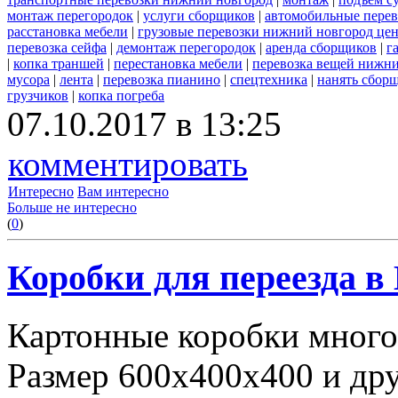
монтаж перегородок
|
услуги сборщиков
|
автомобильные пере
расстановка мебели
|
грузовые перевозки нижний новгород це
перевозка сейфа
|
демонтаж перегородок
|
аренда сборщиков
|
г
|
копка траншей
|
перестановка мебели
|
перевозка вещей нижн
мусора
|
лента
|
перевозка пианино
|
спецтехника
|
нанять сбор
грузчиков
|
копка погреба
07.10.2017 в 13:25
комментировать
Интересно
Вам интересно
Больше не интересно
(
0
)
Коробки для переезда 
Картонные коробки много
Размер 600х400х400 и дру