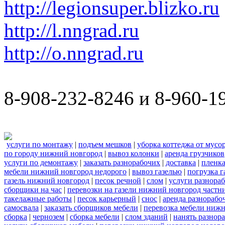
http://legionsuper.blizko.ru
http://l.nngrad.ru
http://o.nngrad.ru
8-908-232-8246 и 8-960-1
услуги по монтажу
|
подъем мешков
|
уборка коттеджа от мусо
по городу нижний новгород
|
вывоз колонки
|
аренда грузчиков
услуги по демонтажу
|
заказать разнорабочих
|
доставка
|
пленк
мебели нижний новгород недорого
|
вывоз газелью
|
погрузка г
газель нижний новгород
|
песок речной
|
слом
|
услуги разнора
сборщики на час
|
перевозки на газели нижний новгород частн
такелажные работы
|
песок карьерный
|
снос
|
аренда разнорабо
самосвала
|
заказать сборщиков мебели
|
перевозка мебели ниж
сборка
|
чернозем
|
сборка мебели
|
слом зданий
|
нанять разнор