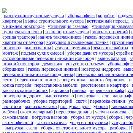
разгрузо-погрузочные услуги
|
уборка офиса
|
коробки
|
подъем
квартиры
|
вывоз строительного мусора
|
коттеджный переезд
|
в нижнем новгороде
|
утилизация газелью
|
утилизация камаза
пупырчатая пленка
|
транспортные услуги
|
монтаж строений
|
аренда трактора
|
нанять такелажников
|
газель перевозки нижн
квартиры от мусора
|
воздушно-пузырьковая пленка
|
грузопере
новгород
|
вывоз ванны
|
услуги грузчиков
|
земляные работы
|
монтаж
|
подъем сухих смесей
|
уборка дачи от мусора
|
стрейч 
автомобильные перевозки нижний новгород
|
вывоз батарей
|
з
нижний новгород
|
демонтаж
|
услуги по подъему
|
уборка офис
сборщиков
|
газель перевозки нижний новгород недорого
|
выв
перевозки нижний новгород цены
|
перевозка вещей нижний н
лента
|
перевозка пианино
|
спецтехника
|
нанять сборщиков
|
п
копка погреба
|
перестановка мебели
|
расстановка в квартире
|
заказать разнорабочих
|
доставка
|
пленка
|
перевозка шкафа
|
ус
новгород недорого
|
вывоз газелью
|
погрузка газели
|
ландшафт
разнорабочих
|
уборка территорий
|
скотч
|
перевозка стенки
|
ус
частники
|
вывоз камазами
|
погрузка фуры
|
уборка
|
такелажны
мебели
|
скотч малярный
|
перевозка дивана
|
услуги самосвала
самосвалами
|
погрузка вагонов
|
уборка от мусора
|
сборка
|
чер
скотч офисный
|
заказать газель
|
услуги погрузчика
|
услуги сб
|
выгрузка газели
|
уборка от строительного мусора
|
разборка
|