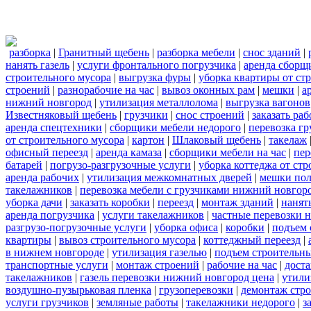
разборка
|
Гранитный щебень
|
разборка мебели
|
снос зданий
|
нанять газель
|
услуги фронтального погрузчика
|
аренда сборщ
строительного мусора
|
выгрузка фуры
|
уборка квартиры от ст
строений
|
разнорабочие на час
|
вывоз оконных рам
|
мешки
|
а
нижний новгород
|
утилизация металлолома
|
выгрузка вагонов
Известняковый щебень
|
грузчики
|
снос строений
|
заказать ра
аренда спецтехники
|
сборщики мебели недорого
|
перевозка гр
от строительного мусора
|
картон
|
Шлаковый щебень
|
такелаж
офисный переезд
|
аренда камаза
|
сборщики мебели на час
|
пер
батарей
|
погрузо-разгрузочные услуги
|
уборка коттеджа от ст
аренда рабочих
|
утилизация межкомнатных дверей
|
мешки по
такелажников
|
перевозка мебели с грузчиками нижний новгор
уборка дачи
|
заказать коробки
|
переезд
|
монтаж зданий
|
нанят
аренда погрузчика
|
услуги такелажников
|
частные перевозки 
разгрузо-погрузочные услуги
|
уборка офиса
|
коробки
|
подъем 
квартиры
|
вывоз строительного мусора
|
коттеджный переезд
|
в нижнем новгороде
|
утилизация газелью
|
подъем строительн
транспортные услуги
|
монтаж строений
|
рабочие на час
|
доста
такелажников
|
газель перевозки нижний новгород цена
|
утили
воздушно-пузырьковая пленка
|
грузоперевозки
|
демонтаж стр
услуги грузчиков
|
земляные работы
|
такелажники недорого
|
з