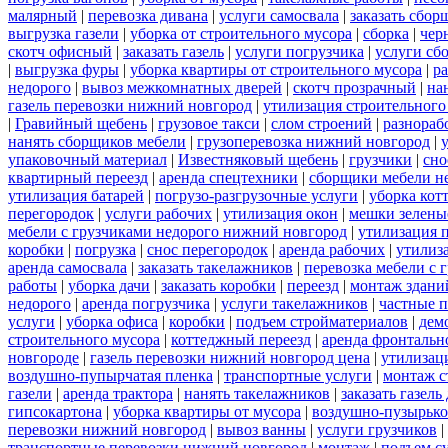
малярный
|
перевозка дивана
|
услуги самосвала
|
заказать сбор
выгрузка газели
|
уборка от строительного мусора
|
сборка
|
чер
скотч офисный
|
заказать газель
|
услуги погрузчика
|
услуги сб
|
выгрузка фуры
|
уборка квартиры от строительного мусора
|
ра
недорого
|
вывоз межкомнатных дверей
|
скотч прозрачный
|
на
газель перевозки нижний новгород
|
утилизация строительного
|
Гравийный щебень
|
грузовое такси
|
слом строений
|
разнораб
нанять сборщиков мебели
|
грузоперевозка нижний новгород
|
упаковочный материал
|
Известняковый щебень
|
грузчики
|
сно
квартирный переезд
|
аренда спецтехники
|
сборщики мебели н
утилизация батарей
|
погрузо-разгрузочные услуги
|
уборка кот
перегородок
|
услуги рабочих
|
утилизация окон
|
мешки зелены
мебели с грузчиками недорого нижний новгород
|
утилизация 
коробки
|
погрузка
|
снос перегородок
|
аренда рабочих
|
утилиз
аренда самосвала
|
заказать такелажников
|
перевозка мебели с
работы
|
уборка дачи
|
заказать коробки
|
переезд
|
монтаж здани
недорого
|
аренда погрузчика
|
услуги такелажников
|
частные 
услуги
|
уборка офиса
|
коробки
|
подъем стройматериалов
|
дем
строительного мусора
|
коттеджный переезд
|
аренда фронтальн
новгороде
|
газель перевозки нижний новгород цена
|
утилизац
воздушно-пупырчатая пленка
|
транспортные услуги
|
монтаж с
газели
|
аренда трактора
|
нанять такелажников
|
заказать газел
гипсокартона
|
уборка квартиры от мусора
|
воздушно-пузырько
перевозки нижний новгород
|
вывоз ванны
|
услуги грузчиков
|
транспортные перевозки нижний новгород
|
монтаж
|
подъем с