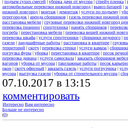
|
подъем сухих смесей
|
уборка дачи от мусора
|
стрейч пленка
|
автомобильные перевозки нижний новгород
|
вывоз батарей
|
з
нижний новгород
|
монтаж
|
демонтаж
|
услуги по подъему
|
убо
перегородок
|
аренда сборщиков
|
газель перевозки нижний нов
расстановка мебели
|
грузовые перевозки нижний новгород це
перевозка пианино
|
спецтехника
|
нанять сборщиков
|
перевозк
погреба
|
перестановка мебели
|
перевозка вещей нижний новг
перевозка шкафа
|
услуги спецтехники
|
сборщики недорого
|
п
газели
|
ландшафтные работы
|
расстановка в квартире
|
грузовы
территорий
|
скотч
|
перевозка стенки
|
услуги камаза
|
сборщики
погрузка фуры
|
уборка
|
перестановка в квартире
|
песок речно
перевозка дивана
|
услуги самосвала
|
заказать сборщиков мебе
вагонов
|
уборка от мусора
|
такелажные работы
|
песок карьер
окон
|
скотч офисный
|
заказать газель
|
услуги погрузчика
|
усл
мусора
|
выгрузка газели
|
уборка от строительного мусора
|
сбо
07.10.2017 в 13:15
комментировать
Интересно
Вам интересно
Больше не интересно
(
0
)