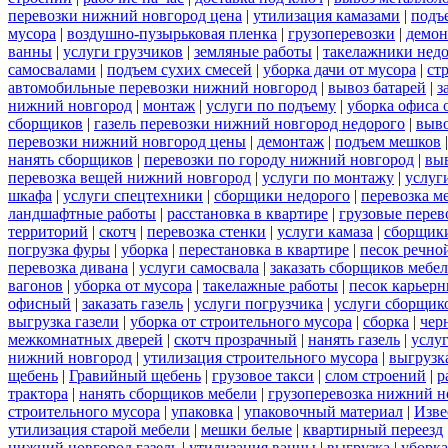
перевозки нижний новгород цена
|
утилизация камазами
|
подъ
мусора
|
воздушно-пузырьковая пленка
|
грузоперевозки
|
демон
ванны
|
услуги грузчиков
|
земляные работы
|
такелажники нед
самосвалами
|
подъем сухих смесей
|
уборка дачи от мусора
|
ст
автомобильные перевозки нижний новгород
|
вывоз батарей
|
з
нижний новгород
|
монтаж
|
услуги по подъему
|
уборка офиса 
сборщиков
|
газель перевозки нижний новгород недорого
|
выв
перевозки нижний новгород цены
|
демонтаж
|
подъем мешков
нанять сборщиков
|
перевозки по городу нижний новгород
|
вы
перевозка вещей нижний новгород
|
услуги по монтажу
|
услуг
шкафа
|
услуги спецтехники
|
сборщики недорого
|
перевозка м
ландшафтные работы
|
расстановка в квартире
|
грузовые перев
территорий
|
скотч
|
перевозка стенки
|
услуги камаза
|
сборщики
погрузка фуры
|
уборка
|
перестановка в квартире
|
песок речно
перевозка дивана
|
услуги самосвала
|
заказать сборщиков мебе
вагонов
|
уборка от мусора
|
такелажные работы
|
песок карьер
офисный
|
заказать газель
|
услуги погрузчика
|
услуги сборщик
выгрузка газели
|
уборка от строительного мусора
|
сборка
|
чер
межкомнатных дверей
|
скотч прозрачный
|
нанять газель
|
услу
нижний новгород
|
утилизация строительного мусора
|
выгрузк
щебень
|
Гравийный щебень
|
грузовое такси
|
слом строений
|
р
трактора
|
нанять сборщиков мебели
|
грузоперевозка нижний н
строительного мусора
|
упаковка
|
упаковочный материал
|
Изве
утилизация старой мебели
|
мешки белые
|
квартирный переезд
нижний новгород газель
|
утилизация ванны
|
выгрузка
|
уборка