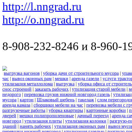
http://l.nngrad.ru
http://o.nngrad.ru
8-908-232-8246 и 8-960-1
выгрузка вагонов
|
уборка дачи от строительного мусора
|
упак
час
|
вывоз оконных рам
|
мешки
|
аренда газели
|
услуги тракто
утилизация металлолома
|
выгрузка
|
уборка офиса от строител
снос строений
|
заказать рабочих
|
утилизация старой мебели
|
м
недорого
|
перевозка грузов нижний новгород газель
|
утилизац
мусора
|
картон
|
Шлаковый щебень
|
такелаж
|
слом перегородо
аренда камаза
|
сборщики мебели на час
|
перевозка мебели с г
разгрузочные работы
|
уборка квартиры
|
картонные коробки
|
п
дверей
|
мешки полипропиленовые
|
дачный переезд
|
аренда са
новгород
|
утилизация плиты
|
утилизация колонки
|
разгрузо-п
зданий
|
нанять рабочих
|
утилизация оконных рам
|
вывоз мусо
перевозки нижний новгород
|
утилизация газелью
|
разгрузо-по