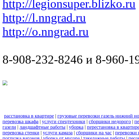
http://legionsuper.blizko.ru
http://l.nngrad.ru
http://o.nngrad.ru
8-908-232-8246 и 8-960-1
расстановка в квартире
|
грузовые перевозки газель нижний н
перевозка шкафа
|
услуги спецтехники
|
сборщики недорого
|
п
газели
|
ландшафтные работы
|
уборка
|
перестановка в квартир
перевозка стенки
|
услуги камаза
|
сборщики на час
|
перевозки 
погрузка вагонов
|
уборка от мусора
|
такелажные работы
|
песо