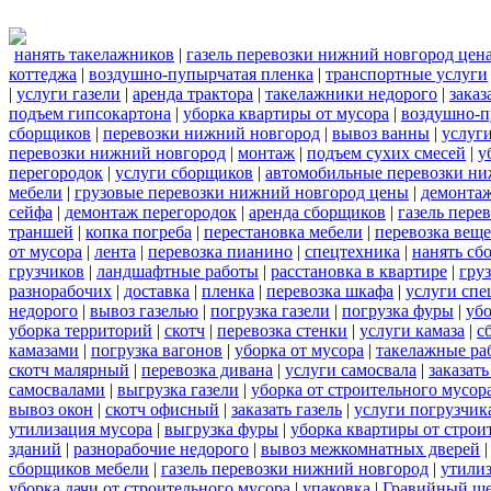
нанять такелажников
|
газель перевозки нижний новгород цен
коттеджа
|
воздушно-пупырчатая пленка
|
транспортные услуги
|
услуги газели
|
аренда трактора
|
такелажники недорого
|
заказ
подъем гипсокартона
|
уборка квартиры от мусора
|
воздушно-п
сборщиков
|
перевозки нижний новгород
|
вывоз ванны
|
услуги
перевозки нижний новгород
|
монтаж
|
подъем сухих смесей
|
у
перегородок
|
услуги сборщиков
|
автомобильные перевозки ни
мебели
|
грузовые перевозки нижний новгород цены
|
демонта
сейфа
|
демонтаж перегородок
|
аренда сборщиков
|
газель пере
траншей
|
копка погреба
|
перестановка мебели
|
перевозка вещ
от мусора
|
лента
|
перевозка пианино
|
спецтехника
|
нанять сб
грузчиков
|
ландшафтные работы
|
расстановка в квартире
|
гру
разнорабочих
|
доставка
|
пленка
|
перевозка шкафа
|
услуги спе
недорого
|
вывоз газелью
|
погрузка газели
|
погрузка фуры
|
уб
уборка территорий
|
скотч
|
перевозка стенки
|
услуги камаза
|
с
камазами
|
погрузка вагонов
|
уборка от мусора
|
такелажные ра
скотч малярный
|
перевозка дивана
|
услуги самосвала
|
заказат
самосвалами
|
выгрузка газели
|
уборка от строительного мусор
вывоз окон
|
скотч офисный
|
заказать газель
|
услуги погрузчик
утилизация мусора
|
выгрузка фуры
|
уборка квартиры от строи
зданий
|
разнорабочие недорого
|
вывоз межкомнатных дверей
сборщиков мебели
|
газель перевозки нижний новгород
|
утилиз
уборка дачи от строительного мусора
|
упаковка
|
Гравийный ще