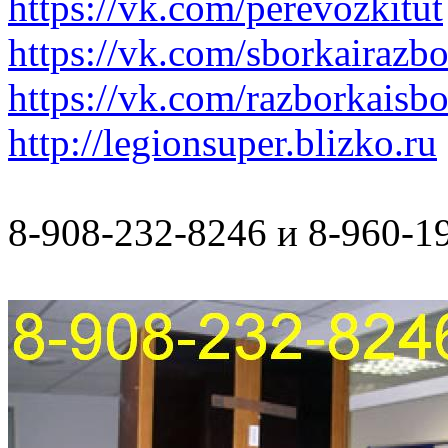
https://vk.com/perevozkitut
https://vk.com/sborkairazb
https://vk.com/razborkaisb
http://legionsuper.blizko.ru
8-908-232-8246 и 8-960-1