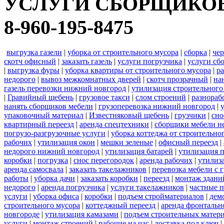
УСЛУГИ СБОРЩИКОВ М
8-960-195-8475
выгрузка газели
|
уборка от строительного мусора
|
сборка
|
че
скотч офисный
|
заказать газель
|
услуги погрузчика
|
услуги сб
|
выгрузка фуры
|
уборка квартиры от строительного мусора
|
ра
недорого
|
вывоз межкомнатных дверей
|
скотч прозрачный
|
на
газель перевозки нижний новгород
|
утилизация строительного
|
Гравийный щебень
|
грузовое такси
|
слом строений
|
разнораб
нанять сборщиков мебели
|
грузоперевозка нижний новгород
|
упаковочный материал
|
Известняковый щебень
|
грузчики
|
сно
квартирный переезд
|
аренда спецтехники
|
сборщики мебели н
погрузо-разгрузочные услуги
|
уборка коттеджа от строительно
рабочих
|
утилизация окон
|
мешки зеленые
|
офисный переезд
|
недорого нижний новгород
|
утилизация батарей
|
утилизация 
коробки
|
погрузка
|
снос перегородок
|
аренда рабочих
|
утилиз
аренда самосвала
|
заказать такелажников
|
перевозка мебели с
работы
|
уборка дачи
|
заказать коробки
|
переезд
|
монтаж здани
недорого
|
аренда погрузчика
|
услуги такелажников
|
частные 
услуги
|
уборка офиса
|
коробки
|
подъем стройматериалов
|
дем
строительного мусора
|
коттеджный переезд
|
аренда фронтальн
новгороде
|
утилизация камазами
|
подъем строительных матер
услуги
|
монтаж строений
|
рабочие на час
|
доставка под ключ
|