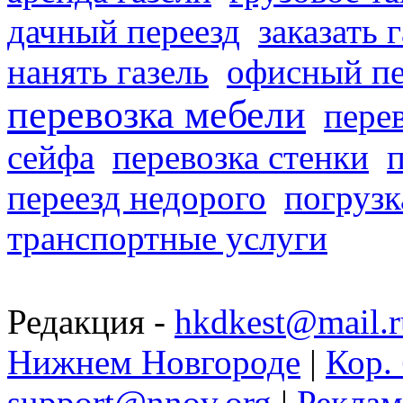
дачный переезд
заказать 
нанять газель
офисный пе
перевозка мебели
пере
сейфа
перевозка стенки
переезд недорого
погрузк
транспортные услуги
Редакция -
hkdkest@mail.r
Нижнем Новгороде
|
Кор. 
support@nnov.org
|
Реклам