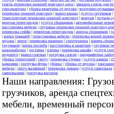
газель перевозки нижний новгород цена
|
заказать газель для 
гипсокартона
|
уборка квартиры от мусора
|
воздушно-пузырько
перевозки нижний новгород
|
вывоз ванны
|
услуги грузчиков
|
транспортные перевозки нижний новгород
|
монтаж
|
подъем с
монтаж перегородок
|
услуги сборщиков
|
автомобильные пере
расстановка мебели
|
грузовые перевозки нижний новгород це
перевозка сейфа
|
демонтаж перегородок
|
аренда сборщиков
|
г
|
копка траншей
|
перестановка мебели
|
перевозка вещей нижн
мусора
|
лента
|
перевозка пианино
|
спецтехника
|
нанять сбор
грузчиков
|
копка погреба
|
расстановка в квартире
|
грузовые п
разнорабочих
|
доставка
|
пленка
|
перевозка шкафа
|
услуги спе
недорого
|
вывоз газелью
|
погрузка газели
|
ландшафтные рабо
уборка территорий
|
скотч
|
перевозка стенки
|
услуги камаза
|
с
камазами
|
погрузка фуры
|
уборка
|
уборка от мусора
|
такелажн
мебели
|
скотч малярный
|
перевозка дивана
|
услуги самосвала
самосвалами
|
погрузка вагонов
Наши направления: Грузов
грузчиков, аренда спецтех
мебели, временный персон