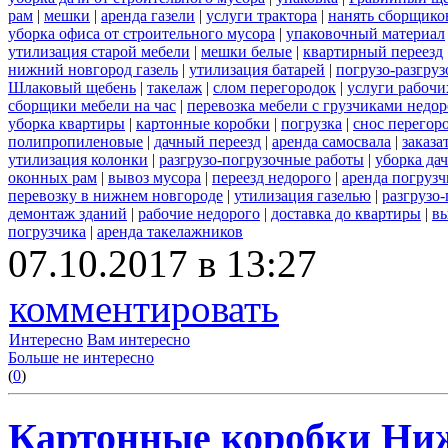
рам
|
мешки
|
аренда газели
|
услуги трактора
|
нанять сборщико
уборка офиса от строительного мусора
|
упаковочный материал
утилизация старой мебели
|
мешки белые
|
квартирный переезд
нижний новгород газель
|
утилизация батарей
|
погрузо-разгру
Шлаковый щебень
|
такелаж
|
слом перегородок
|
услуги рабочи
сборщики мебели на час
|
перевозка мебели с грузчиками недо
уборка квартиры
|
картонные коробки
|
погрузка
|
снос перегор
полипропиленовые
|
дачный переезд
|
аренда самосвала
|
заказа
утилизация колонки
|
разгрузо-погрузочные работы
|
уборка да
оконных рам
|
вывоз мусора
|
переезд недорого
|
аренда погрузч
перевозку в нижнем новгороде
|
утилизация газелью
|
разгрузо
демонтаж зданий
|
рабочие недорого
|
доставка до квартиры
|
вы
погрузчика
|
аренда такелажников
07.10.2017 в 13:27
комментировать
Интересно
Вам интересно
Больше не интересно
(
0
)
Картонные коробки Ни