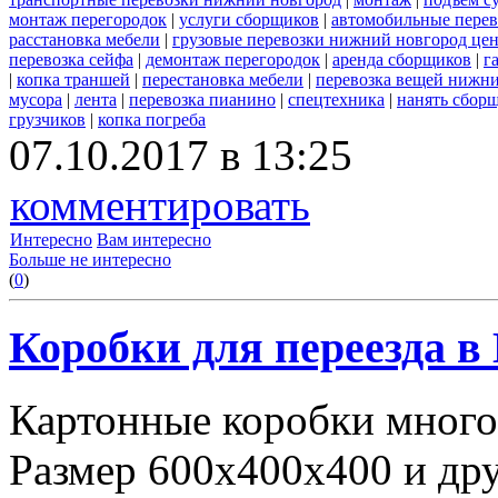
монтаж перегородок
|
услуги сборщиков
|
автомобильные пере
расстановка мебели
|
грузовые перевозки нижний новгород це
перевозка сейфа
|
демонтаж перегородок
|
аренда сборщиков
|
г
|
копка траншей
|
перестановка мебели
|
перевозка вещей нижн
мусора
|
лента
|
перевозка пианино
|
спецтехника
|
нанять сбор
грузчиков
|
копка погреба
07.10.2017 в 13:25
комментировать
Интересно
Вам интересно
Больше не интересно
(
0
)
Коробки для переезда 
Картонные коробки много
Размер 600х400х400 и дру