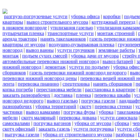
разгрузо-погрузочные услуги
|
уборка офиса
|
коробки
|
подъем
квартиры
|
вывоз строительного мусора
|
коттеджный переезд
|
в нижнем новгороде
|
утилизация газелью
|
утилизация камаза
пупырчатая пленка
|
транспортные услуги
|
монтаж строений
|
аренда трактора
|
нанять такелажников
|
газель перевозки нижн
квартиры от мусора
|
воздушно-пузырьковая пленка
|
грузопере
новгород
|
вывоз ванны
|
услуги грузчиков
|
земляные работы
|
монтаж
|
подъем сухих смесей
|
уборка дачи от мусора
|
стрейч 
автомобильные перевозки нижний новгород
|
вывоз батарей
|
з
нижний новгород
|
демонтаж
|
услуги по подъему
|
уборка офис
сборщиков
|
газель перевозки нижний новгород недорого
|
выв
перевозки нижний новгород цены
|
перевозка вещей нижний н
лента
|
перевозка пианино
|
спецтехника
|
нанять сборщиков
|
п
копка погреба
|
перестановка мебели
|
расстановка в квартире
|
заказать разнорабочих
|
доставка
|
пленка
|
перевозка шкафа
|
ус
новгород недорого
|
вывоз газелью
|
погрузка газели
|
ландшафт
разнорабочих
|
уборка территорий
|
скотч
|
перевозка стенки
|
ус
частники
|
вывоз камазами
|
погрузка фуры
|
уборка
|
такелажны
мебели
|
скотч малярный
|
перевозка дивана
|
услуги самосвала
самосвалами
|
погрузка вагонов
|
уборка от мусора
|
сборка
|
чер
скотч офисный
|
заказать газель
|
услуги погрузчика
|
услуги сб
|
выгрузка газели
|
уборка от строительного мусора
|
разборка
|