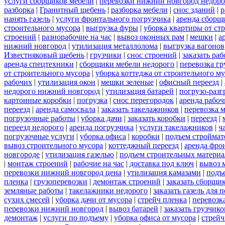
услуги сборщиков мебели
|
перевозки нижний новгород недоро
разборка
|
Гранитный щебень
|
разборка мебели
|
снос зданий
|
р
нанять газель
|
услуги фронтального погрузчика
|
аренда сборщ
строительного мусора
|
выгрузка фуры
|
уборка квартиры от ст
строений
|
разнорабочие на час
|
вывоз оконных рам
|
мешки
|
а
нижний новгород
|
утилизация металлолома
|
выгрузка вагонов
Известняковый щебень
|
грузчики
|
снос строений
|
заказать ра
аренда спецтехники
|
сборщики мебели недорого
|
перевозка гр
от строительного мусора
|
уборка коттеджа от строительного м
рабочих
|
утилизация окон
|
мешки зеленые
|
офисный переезд
|
недорого нижний новгород
|
утилизация батарей
|
погрузо-разг
картонные коробки
|
погрузка
|
снос перегородок
|
аренда рабоч
переезд
|
аренда самосвала
|
заказать такелажников
|
перевозка 
погрузочные работы
|
уборка дачи
|
заказать коробки
|
переезд
|
переезд недорого
|
аренда погрузчика
|
услуги такелажников
|
ч
погрузочные услуги
|
уборка офиса
|
коробки
|
подъем строймат
вывоз строительного мусора
|
коттеджный переезд
|
аренда фро
новгороде
|
утилизация газелью
|
подъем строительных материа
|
монтаж строений
|
рабочие на час
|
доставка под ключ
|
вывоз 
перевозки нижний новгород цена
|
утилизация камазами
|
подъ
пленка
|
грузоперевозки
|
демонтаж строений
|
заказать сборщи
земляные работы
|
такелажники недорого
|
заказать газель для
сухих смесей
|
уборка дачи от мусора
|
стрейч пленка
|
перевозк
перевозки нижний новгород
|
вывоз батарей
|
заказать грузчико
демонтаж
|
услуги по подъему
|
уборка офиса от мусора
|
стрейч