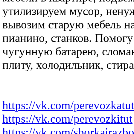
утилизируем мусор, нену
вывозим старую мебель на 
пианино, станков. Помогу
чугунную батарею, слома
плиту, холодильник, стир
https://vk.com/perevozkatu
https://vk.com/perevozkitut
https://vk.com/sborkairazb