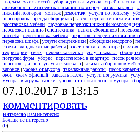
|
подъем сухих смесей
|
уборка дачи от мусора
|
стрейч пленка
|
автомобильные перевозки нижний новгород
|
вывоз батарей
|
з
нижний новгород
|
монтаж
|
демонтаж
|
услуги по подъему
|
убо
перегородок
|
аренда сборщиков
|
газель перевозки нижний нов
расстановка мебели
|
грузовые перевозки нижний новгород це
перевозка пианино
|
спецтехника
|
нанять сборщиков
|
перевозк
погреба
|
перестановка мебели
|
перевозка вещей нижний новг
перевозка шкафа
|
услуги спецтехники
|
сборщики недорого
|
п
газели
|
ландшафтные работы
|
расстановка в квартире
|
грузовы
территорий
|
скотч
|
перевозка стенки
|
услуги камаза
|
сборщики
погрузка фуры
|
уборка
|
перестановка в квартире
|
песок речно
перевозка дивана
|
услуги самосвала
|
заказать сборщиков мебе
вагонов
|
уборка от мусора
|
такелажные работы
|
песок карьер
окон
|
скотч офисный
|
заказать газель
|
услуги погрузчика
|
усл
мусора
|
выгрузка газели
|
уборка от строительного мусора
|
сбо
07.10.2017 в 13:15
комментировать
Интересно
Вам интересно
Больше не интересно
(
0
)