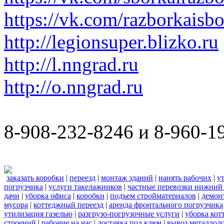
https://vk.com/razborkaisb
http://legionsuper.blizko.ru
http://l.nngrad.ru
http://o.nngrad.ru
8-908-232-8246 и 8-960-1
заказать коробки
|
переезд
|
монтаж зданий
|
нанять рабочих
|
у
погрузчика
|
услуги такелажников
|
частные перевозки нижний
дачи
|
уборка офиса
|
коробки
|
подъем стройматериалов
|
демон
мусора
|
коттеджный переезд
|
аренда фронтального погрузчика
утилизация газелью
|
разгрузо-погрузочные услуги
|
уборка кот
строений
|
рабочие на час
|
доставка под ключ
|
вывоз металлол