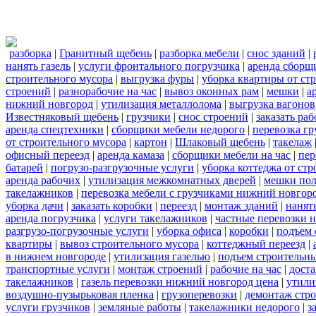
разборка
|
Гранитный щебень
|
разборка мебели
|
снос зданий
|
нанять газель
|
услуги фронтального погрузчика
|
аренда сборщ
строительного мусора
|
выгрузка фуры
|
уборка квартиры от ст
строений
|
разнорабочие на час
|
вывоз оконных рам
|
мешки
|
а
нижний новгород
|
утилизация металлолома
|
выгрузка вагонов
Известняковый щебень
|
грузчики
|
снос строений
|
заказать ра
аренда спецтехники
|
сборщики мебели недорого
|
перевозка гр
от строительного мусора
|
картон
|
Шлаковый щебень
|
такелаж
офисный переезд
|
аренда камаза
|
сборщики мебели на час
|
пер
батарей
|
погрузо-разгрузочные услуги
|
уборка коттеджа от ст
аренда рабочих
|
утилизация межкомнатных дверей
|
мешки по
такелажников
|
перевозка мебели с грузчиками нижний новгор
уборка дачи
|
заказать коробки
|
переезд
|
монтаж зданий
|
нанят
аренда погрузчика
|
услуги такелажников
|
частные перевозки 
разгрузо-погрузочные услуги
|
уборка офиса
|
коробки
|
подъем 
квартиры
|
вывоз строительного мусора
|
коттеджный переезд
|
в нижнем новгороде
|
утилизация газелью
|
подъем строительн
транспортные услуги
|
монтаж строений
|
рабочие на час
|
доста
такелажников
|
газель перевозки нижний новгород цена
|
утили
воздушно-пузырьковая пленка
|
грузоперевозки
|
демонтаж стр
услуги грузчиков
|
земляные работы
|
такелажники недорого
|
з