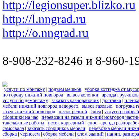
http://legionsuper.blizko.ru
http://l.nngrad.ru
http://o.nngrad.ru
8-908-232-8246 и 8-960-1
услуги по монтажу
|
подъем мешков
|
уборка коттеджа от мусо
по городу нижний новгород
|
вывоз колонки
|
аренда грузчиков
услуги по демонтажу
|
заказать разнорабочих
|
доставка
|
пленк
мебели нижний новгород недорого
|
вывоз газелью
|
погрузка г
газель нижний новгород
|
песок речной
|
слом
|
услуги разнора
сборщики на час
|
перевозки на газели нижний новгород частн
такелажные работы
|
песок карьерный
|
снос
|
аренда разнорабо
самосвала
|
заказать сборщиков мебели
|
перевозка мебели ниж
сборка
|
чернозем
|
сборка мебели
|
слом зданий
|
нанять разнор