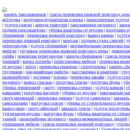
нанять такелажников
|
газель перевозки нижний новгород цен
коттеджа
|
воздушно-пупырчатая пленка
|
транспортные услуги
|
услуги газели
|
аренда трактора
|
такелажники недорого
|
заказ
подъем гипсокартона
|
уборка квартиры от мусора
|
воздушно-п
сборщиков
|
перевозки нижний новгород
|
вывоз ванны
|
услуги
перевозки нижний новгород
|
монтаж
|
подъем сухих смесей
|
у
перегородок
|
услуги сборщиков
|
автомобильные перевозки ни
мебели
|
грузовые перевозки нижний новгород цены
|
демонта
сейфа
|
демонтаж перегородок
|
аренда сборщиков
|
газель пере
траншей
|
копка погреба
|
перестановка мебели
|
перевозка вещ
от мусора
|
лента
|
перевозка пианино
|
спецтехника
|
нанять сб
грузчиков
|
ландшафтные работы
|
расстановка в квартире
|
гру
разнорабочих
|
доставка
|
пленка
|
перевозка шкафа
|
услуги спе
недорого
|
вывоз газелью
|
погрузка газели
|
погрузка фуры
|
уб
уборка территорий
|
скотч
|
перевозка стенки
|
услуги камаза
|
с
камазами
|
погрузка вагонов
|
уборка от мусора
|
такелажные ра
скотч малярный
|
перевозка дивана
|
услуги самосвала
|
заказат
самосвалами
|
выгрузка газели
|
уборка от строительного мусор
вывоз окон
|
скотч офисный
|
заказать газель
|
услуги погрузчик
утилизация мусора
|
выгрузка фуры
|
уборка квартиры от строи
зданий
|
разнорабочие недорого
|
вывоз межкомнатных дверей
сборщиков мебели
|
газель перевозки нижний новгород
|
утилиз
уборка дачи от строительного мусора
|
упаковка
|
Гравийный ще