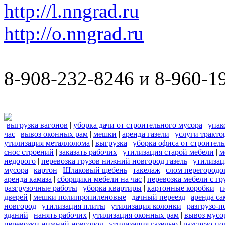
http://l.nngrad.ru
http://o.nngrad.ru
8-908-232-8246 и 8-960-1
выгрузка вагонов
|
уборка дачи от строительного мусора
|
упак
час
|
вывоз оконных рам
|
мешки
|
аренда газели
|
услуги тракто
утилизация металлолома
|
выгрузка
|
уборка офиса от строител
снос строений
|
заказать рабочих
|
утилизация старой мебели
|
м
недорого
|
перевозка грузов нижний новгород газель
|
утилизац
мусора
|
картон
|
Шлаковый щебень
|
такелаж
|
слом перегородо
аренда камаза
|
сборщики мебели на час
|
перевозка мебели с г
разгрузочные работы
|
уборка квартиры
|
картонные коробки
|
п
дверей
|
мешки полипропиленовые
|
дачный переезд
|
аренда са
новгород
|
утилизация плиты
|
утилизация колонки
|
разгрузо-п
зданий
|
нанять рабочих
|
утилизация оконных рам
|
вывоз мусо
перевозки нижний новгород
|
утилизация газелью
|
разгрузо-по