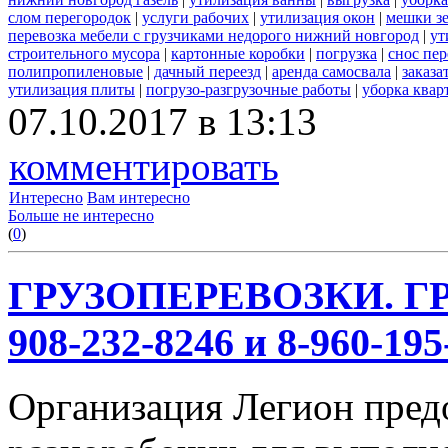
слом перегородок
|
услуги рабочих
|
утилизация окон
|
мешки з
перевозка мебели с грузчиками недорого нижний новгород
|
ут
строительного мусора
|
картонные коробки
|
погрузка
|
снос пе
полипропиленовые
|
дачный переезд
|
аренда самосвала
|
заказа
утилизация плиты
|
погрузо-разгрузочные работы
|
уборка квар
07.10.2017 в 13:13
комментировать
Интересно
Вам интересно
Больше не интересно
(
0
)
ГРУЗОПЕРЕВОЗКИ. ГР
908-232-8246 и 8-960-195
Организация Легион предо