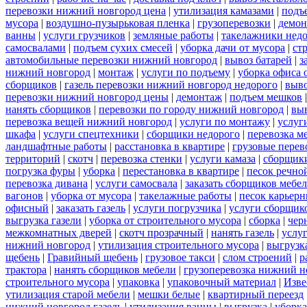
перевозки нижний новгород цена
|
утилизация камазами
|
подъ
мусора
|
воздушно-пузырьковая пленка
|
грузоперевозки
|
демон
ванны
|
услуги грузчиков
|
земляные работы
|
такелажники нед
самосвалами
|
подъем сухих смесей
|
уборка дачи от мусора
|
ст
автомобильные перевозки нижний новгород
|
вывоз батарей
|
з
нижний новгород
|
монтаж
|
услуги по подъему
|
уборка офиса 
сборщиков
|
газель перевозки нижний новгород недорого
|
выв
перевозки нижний новгород цены
|
демонтаж
|
подъем мешков
нанять сборщиков
|
перевозки по городу нижний новгород
|
вы
перевозка вещей нижний новгород
|
услуги по монтажу
|
услуг
шкафа
|
услуги спецтехники
|
сборщики недорого
|
перевозка м
ландшафтные работы
|
расстановка в квартире
|
грузовые перев
территорий
|
скотч
|
перевозка стенки
|
услуги камаза
|
сборщики
погрузка фуры
|
уборка
|
перестановка в квартире
|
песок речно
перевозка дивана
|
услуги самосвала
|
заказать сборщиков мебе
вагонов
|
уборка от мусора
|
такелажные работы
|
песок карьер
офисный
|
заказать газель
|
услуги погрузчика
|
услуги сборщик
выгрузка газели
|
уборка от строительного мусора
|
сборка
|
чер
межкомнатных дверей
|
скотч прозрачный
|
нанять газель
|
услу
нижний новгород
|
утилизация строительного мусора
|
выгрузк
щебень
|
Гравийный щебень
|
грузовое такси
|
слом строений
|
р
трактора
|
нанять сборщиков мебели
|
грузоперевозка нижний н
строительного мусора
|
упаковка
|
упаковочный материал
|
Изве
утилизация старой мебели
|
мешки белые
|
квартирный переезд
нижний новгород газель
|
утилизация ванны
|
выгрузка
|
уборка