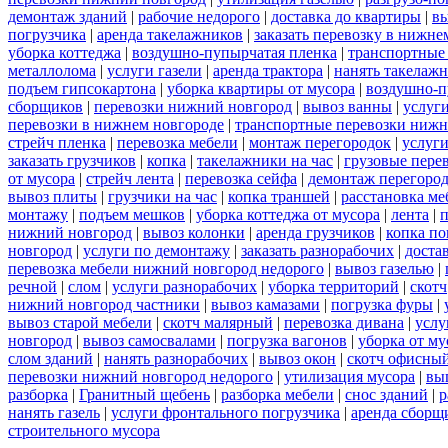
демонтаж зданий
|
рабочие недорого
|
доставка до квартиры
|
вы
погрузчика
|
аренда такелажников
|
заказать перевозку в нижне
уборка коттеджа
|
воздушно-пупырчатая пленка
|
транспортные
металлолома
|
услуги газели
|
аренда трактора
|
нанять такелаж
подъем гипсокартона
|
уборка квартиры от мусора
|
воздушно-п
сборщиков
|
перевозки нижний новгород
|
вывоз ванны
|
услуги
перевозки в нижнем новгороде
|
транспортные перевозки нижн
стрейч пленка
|
перевозка мебели
|
монтаж перегородок
|
услуг
заказать грузчиков
|
копка
|
такелажники на час
|
грузовые пере
от мусора
|
стрейч лента
|
перевозка сейфа
|
демонтаж перегоро
вывоз плиты
|
грузчики на час
|
копка траншей
|
расстановка ме
монтажу
|
подъем мешков
|
уборка коттеджа от мусора
|
лента
|
п
нижний новгород
|
вывоз колонки
|
аренда грузчиков
|
копка по
новгород
|
услуги по демонтажу
|
заказать разнорабочих
|
доста
перевозка мебели нижний новгород недорого
|
вывоз газелью
|
речной
|
слом
|
услуги разнорабочих
|
уборка территорий
|
скотч
нижний новгород частники
|
вывоз камазами
|
погрузка фуры
|
вывоз старой мебели
|
скотч малярный
|
перевозка дивана
|
услу
новгород
|
вывоз самосвалами
|
погрузка вагонов
|
уборка от му
слом зданий
|
нанять разнорабочих
|
вывоз окон
|
скотч офисны
перевозки нижний новгород недорого
|
утилизация мусора
|
вы
разборка
|
Гранитный щебень
|
разборка мебели
|
снос зданий
|
р
нанять газель
|
услуги фронтального погрузчика
|
аренда сборщ
строительного мусора