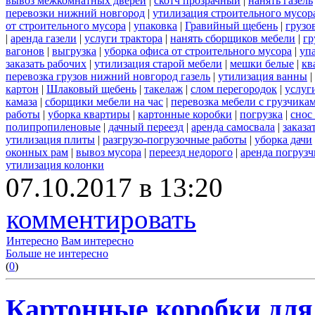
вывоз межкомнатных дверей
|
скотч прозрачный
|
нанять газель
перевозки нижний новгород
|
утилизация строительного мусор
от строительного мусора
|
упаковка
|
Гравийный щебень
|
грузо
|
аренда газели
|
услуги трактора
|
нанять сборщиков мебели
|
гр
вагонов
|
выгрузка
|
уборка офиса от строительного мусора
|
уп
заказать рабочих
|
утилизация старой мебели
|
мешки белые
|
кв
перевозка грузов нижний новгород газель
|
утилизация ванны
|
картон
|
Шлаковый щебень
|
такелаж
|
слом перегородок
|
услуг
камаза
|
сборщики мебели на час
|
перевозка мебели с грузчик
работы
|
уборка квартиры
|
картонные коробки
|
погрузка
|
снос
полипропиленовые
|
дачный переезд
|
аренда самосвала
|
заказа
утилизация плиты
|
разгрузо-погрузочные работы
|
уборка дачи
оконных рам
|
вывоз мусора
|
переезд недорого
|
аренда погрузч
утилизация колонки
07.10.2017 в 13:20
комментировать
Интересно
Вам интересно
Больше не интересно
(
0
)
Картонные коробки для 