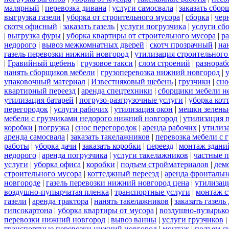
малярный
|
перевозка дивана
|
услуги самосвала
|
заказать сбор
выгрузка газели
|
уборка от строительного мусора
|
сборка
|
чер
скотч офисный
|
заказать газель
|
услуги погрузчика
|
услуги сб
|
выгрузка фуры
|
уборка квартиры от строительного мусора
|
ра
недорого
|
вывоз межкомнатных дверей
|
скотч прозрачный
|
на
газель перевозки нижний новгород
|
утилизация строительного
|
Гравийный щебень
|
грузовое такси
|
слом строений
|
разнораб
нанять сборщиков мебели
|
грузоперевозка нижний новгород
|
упаковочный материал
|
Известняковый щебень
|
грузчики
|
сно
квартирный переезд
|
аренда спецтехники
|
сборщики мебели н
утилизация батарей
|
погрузо-разгрузочные услуги
|
уборка кот
перегородок
|
услуги рабочих
|
утилизация окон
|
мешки зелены
мебели с грузчиками недорого нижний новгород
|
утилизация 
коробки
|
погрузка
|
снос перегородок
|
аренда рабочих
|
утилиз
аренда самосвала
|
заказать такелажников
|
перевозка мебели с
работы
|
уборка дачи
|
заказать коробки
|
переезд
|
монтаж здани
недорого
|
аренда погрузчика
|
услуги такелажников
|
частные 
услуги
|
уборка офиса
|
коробки
|
подъем стройматериалов
|
дем
строительного мусора
|
коттеджный переезд
|
аренда фронтальн
новгороде
|
газель перевозки нижний новгород цена
|
утилизац
воздушно-пупырчатая пленка
|
транспортные услуги
|
монтаж с
газели
|
аренда трактора
|
нанять такелажников
|
заказать газел
гипсокартона
|
уборка квартиры от мусора
|
воздушно-пузырько
перевозки нижний новгород
|
вывоз ванны
|
услуги грузчиков
|
транспортные перевозки нижний новгород
|
монтаж
|
подъем с