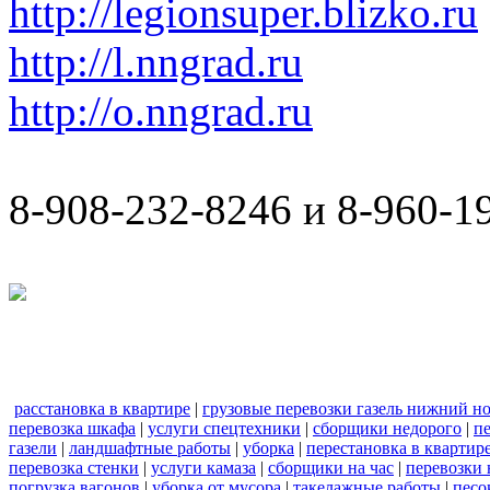
http://legionsuper.blizko.ru
http://l.nngrad.ru
http://o.nngrad.ru
8-908-232-8246 и 8-960-1
расстановка в квартире
|
грузовые перевозки газель нижний н
перевозка шкафа
|
услуги спецтехники
|
сборщики недорого
|
п
газели
|
ландшафтные работы
|
уборка
|
перестановка в квартир
перевозка стенки
|
услуги камаза
|
сборщики на час
|
перевозки 
погрузка вагонов
|
уборка от мусора
|
такелажные работы
|
песо