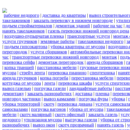
рабочие недорого
|
доставка до квартиры
|
вывоз строительног
такелажников
|
заказать перевозку в нижнем новгороде
|
утилиз
подъем стройматериалов
|
демонтаж зданий
|
рабочие на час
|
д
нанять такелажников
|
газель перевозки нижний новгород цена
|
воздушно-пупырчатая пленка
|
транспортные услуги
|
монтаж 
услуги грузчиков
|
земляные работы
|
такелажники недорого
|
з
|
подъем гипсокартона
|
уборка квартиры от мусора
|
воздушно-
перегородок
|
услуги сборщиков
|
автомобильные перевозки ни
час
|
транспортные перевозки нижний новгород
|
монтаж
|
подъ
перевозка сейфа
|
демонтаж перегородок
|
аренда сборщиков
|
г
|
копка траншей
|
расстановка мебели
|
грузовые перевозки ниж
мусора
|
стрейч лента
|
перевозка пианино
|
спецтехника
|
нанят
аренда грузчиков
|
копка погреба
|
перестановка мебели
|
перев
коттеджа от мусора
|
лента
|
перевозка шкафа
|
услуги спецтехн
вывоз газелью
|
погрузка газели
|
ландшафтные работы
|
расста
демонтажу
|
заказать разнорабочих
|
доставка
|
пленка
|
перевозк
новгород частники
|
вывоз камазами
|
погрузка фуры
|
уборка
|
уборка территорий
|
скотч
|
перевозка дивана
|
услуги самосвал
самосвалами
|
погрузка вагонов
|
уборка от мусора
|
такелажные
мебели
|
скотч малярный
|
скотч офисный
|
заказать газель
|
услу
недорого
|
утилизация мусора
|
выгрузка газели
|
уборка от стр
разнорабочих
|
вывоз окон
|
скотч прозрачный
|
нанять газель
|
у