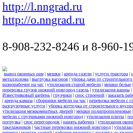
http://l.nngrad.ru
http://o.nngrad.ru
8-908-232-8246 и 8-960-1
вывоз оконных рам
|
мешки
|
аренда газели
|
услуги трактора
|
металлолома
|
выгрузка вагонов
|
уборка дачи от строительного
разнорабочие на час
|
утилизация старой мебели
|
мешки белые
перевозка грузов нижний новгород газель
|
утилизация ванны
|
Известняковый щебень
|
грузчики
|
снос строений
|
заказать ра
|
аренда камаза
|
сборщики мебели на час
|
перевозка мебели с 
разгрузочные услуги
|
уборка коттеджа от строительного мусор
утилизация межкомнатных дверей
|
мешки полипропиленовые
мебели с грузчиками нижний новгород
|
утилизация плиты
|
по
погрузка
|
снос перегородок
|
нанять рабочих
|
утилизация окон
такелажников
|
частные перевозки нижний новгород
|
утилизац
переезд
|
монтаж зданий
|
рабочие недорого
|
доставка до кварт