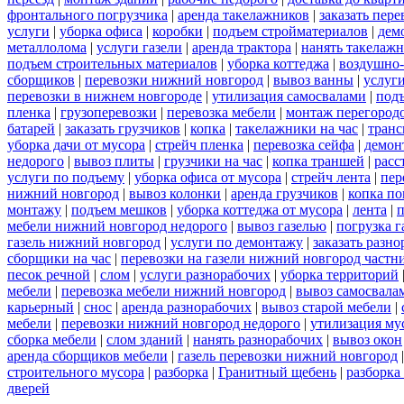
фронтального погрузчика
|
аренда такелажников
|
заказать пер
услуги
|
уборка офиса
|
коробки
|
подъем стройматериалов
|
дем
металлолома
|
услуги газели
|
аренда трактора
|
нанять такелаж
подъем строительных материалов
|
уборка коттеджа
|
воздушно-
сборщиков
|
перевозки нижний новгород
|
вывоз ванны
|
услуги
перевозки в нижнем новгороде
|
утилизация самосвалами
|
под
пленка
|
грузоперевозки
|
перевозка мебели
|
монтаж перегород
батарей
|
заказать грузчиков
|
копка
|
такелажники на час
|
транс
уборка дачи от мусора
|
стрейч пленка
|
перевозка сейфа
|
демон
недорого
|
вывоз плиты
|
грузчики на час
|
копка траншей
|
расс
услуги по подъему
|
уборка офиса от мусора
|
стрейч лента
|
пер
нижний новгород
|
вывоз колонки
|
аренда грузчиков
|
копка по
монтажу
|
подъем мешков
|
уборка коттеджа от мусора
|
лента
|
п
мебели нижний новгород недорого
|
вывоз газелью
|
погрузка г
газель нижний новгород
|
услуги по демонтажу
|
заказать разн
сборщики на час
|
перевозки на газели нижний новгород частн
песок речной
|
слом
|
услуги разнорабочих
|
уборка территорий
мебели
|
перевозка мебели нижний новгород
|
вывоз самосвала
карьерный
|
снос
|
аренда разнорабочих
|
вывоз старой мебели
|
мебели
|
перевозки нижний новгород недорого
|
утилизация му
сборка мебели
|
слом зданий
|
нанять разнорабочих
|
вывоз окон
аренда сборщиков мебели
|
газель перевозки нижний новгород
строительного мусора
|
разборка
|
Гранитный щебень
|
разборка
дверей