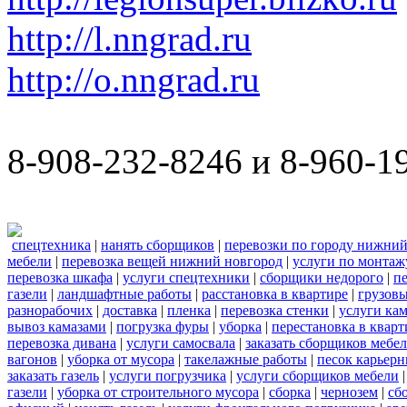
http://l.nngrad.ru
http://o.nngrad.ru
8-908-232-8246 и 8-960-1
спецтехника
|
нанять сборщиков
|
перевозки по городу нижний
мебели
|
перевозка вещей нижний новгород
|
услуги по монтаж
перевозка шкафа
|
услуги спецтехники
|
сборщики недорого
|
п
газели
|
ландшафтные работы
|
расстановка в квартире
|
грузовы
разнорабочих
|
доставка
|
пленка
|
перевозка стенки
|
услуги кам
вывоз камазами
|
погрузка фуры
|
уборка
|
перестановка в кварт
перевозка дивана
|
услуги самосвала
|
заказать сборщиков мебе
вагонов
|
уборка от мусора
|
такелажные работы
|
песок карьер
заказать газель
|
услуги погрузчика
|
услуги сборщиков мебели
газели
|
уборка от строительного мусора
|
сборка
|
чернозем
|
сб