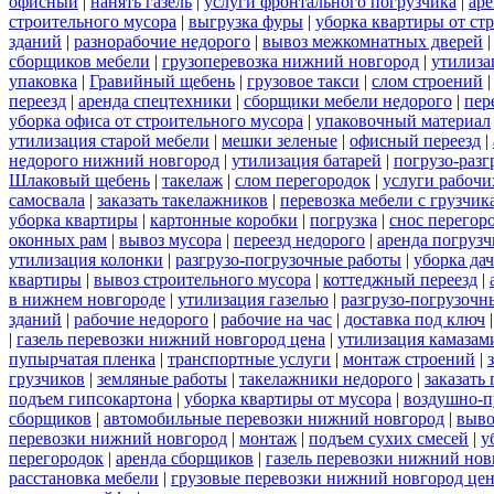
офисный
|
нанять газель
|
услуги фронтального погрузчика
|
ар
строительного мусора
|
выгрузка фуры
|
уборка квартиры от ст
зданий
|
разнорабочие недорого
|
вывоз межкомнатных дверей
сборщиков мебели
|
грузоперевозка нижний новгород
|
утилиза
упаковка
|
Гравийный щебень
|
грузовое такси
|
слом строений
переезд
|
аренда спецтехники
|
сборщики мебели недорого
|
пер
уборка офиса от строительного мусора
|
упаковочный материал
утилизация старой мебели
|
мешки зеленые
|
офисный переезд
|
недорого нижний новгород
|
утилизация батарей
|
погрузо-разг
Шлаковый щебень
|
такелаж
|
слом перегородок
|
услуги рабочи
самосвала
|
заказать такелажников
|
перевозка мебели с грузчи
уборка квартиры
|
картонные коробки
|
погрузка
|
снос перегор
оконных рам
|
вывоз мусора
|
переезд недорого
|
аренда погрузч
утилизация колонки
|
разгрузо-погрузочные работы
|
уборка да
квартиры
|
вывоз строительного мусора
|
коттеджный переезд
|
в нижнем новгороде
|
утилизация газелью
|
разгрузо-погрузочн
зданий
|
рабочие недорого
|
рабочие на час
|
доставка под ключ
|
газель перевозки нижний новгород цена
|
утилизация камазам
пупырчатая пленка
|
транспортные услуги
|
монтаж строений
|
грузчиков
|
земляные работы
|
такелажники недорого
|
заказать
подъем гипсокартона
|
уборка квартиры от мусора
|
воздушно-п
сборщиков
|
автомобильные перевозки нижний новгород
|
выво
перевозки нижний новгород
|
монтаж
|
подъем сухих смесей
|
у
перегородок
|
аренда сборщиков
|
газель перевозки нижний нов
расстановка мебели
|
грузовые перевозки нижний новгород це