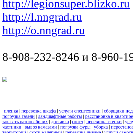
http://legionsuper.blizko.ru
http://l.nngrad.ru
http://o.nngrad.ru
8-908-232-8246 и 8-960-1
пленка
|
перевозка шкафа
|
услуги спецтехники
|
сборщики нед
погрузка газели
|
ландшафтные работы
|
расстановка в квартире
заказать разнорабочих
|
доставка
|
скотч
|
перевозка стенки
|
усл
частники
|
вывоз камазами
|
погрузка фуры
|
уборка
|
перестанов
территорий
|
скотч малярный
|
перевозка дивана
|
услуги самос