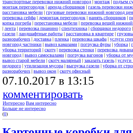
транспортные перевозки нижний новгород
|
монтаж
|
подъем с
монтаж перегородок
|
аренда сборщиков
|
газель перевозки ни
расстановка мебели
|
грузовые перевозки нижний новгород це
перевозка сейфа
|
демонтаж перегородок
|
нанять сборщиков
|
п
копка погреба
|
перестановка мебели
|
перевозка вещей нижний
|
лента
|
перевозка пианино
|
спецтехника
|
сборщики недорого
газели
|
ландшафтные работы
|
расстановка в квартире
|
грузовы
разнорабочих
|
доставка
|
пленка
|
перевозка шкафа
|
услуги спе
новгород частники
|
вывоз камазами
|
погрузка фуры
|
уборка
|
уборка территорий
|
скотч
|
перевозка стенки
|
перевозка дивана
новгород
|
вывоз самосвалами
|
погрузка вагонов
|
уборка от му
вывоз старой мебели
|
скотч малярный
|
заказать газель
|
услуги
недорого
|
утилизация мусора
|
выгрузка газели
|
уборка от стр
разнорабочих
|
вывоз окон
|
скотч офисный
07.10.2017 в 13:15
комментировать
Интересно
Вам интересно
Больше не интересно
(
0
)
Картонные коробки для