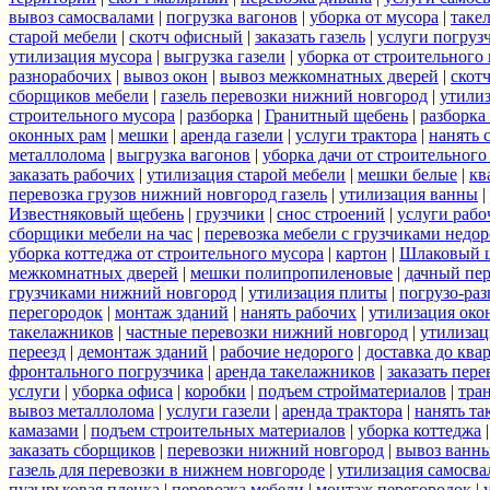
вывоз самосвалами
|
погрузка вагонов
|
уборка от мусора
|
таке
старой мебели
|
скотч офисный
|
заказать газель
|
услуги погруз
утилизация мусора
|
выгрузка газели
|
уборка от строительного
разнорабочих
|
вывоз окон
|
вывоз межкомнатных дверей
|
скот
сборщиков мебели
|
газель перевозки нижний новгород
|
утилиз
строительного мусора
|
разборка
|
Гранитный щебень
|
разборка
оконных рам
|
мешки
|
аренда газели
|
услуги трактора
|
нанять 
металлолома
|
выгрузка вагонов
|
уборка дачи от строительного
заказать рабочих
|
утилизация старой мебели
|
мешки белые
|
кв
перевозка грузов нижний новгород газель
|
утилизация ванны
|
Известняковый щебень
|
грузчики
|
снос строений
|
услуги рабо
сборщики мебели на час
|
перевозка мебели с грузчиками недо
уборка коттеджа от строительного мусора
|
картон
|
Шлаковый 
межкомнатных дверей
|
мешки полипропиленовые
|
дачный пер
грузчиками нижний новгород
|
утилизация плиты
|
погрузо-ра
перегородок
|
монтаж зданий
|
нанять рабочих
|
утилизация око
такелажников
|
частные перевозки нижний новгород
|
утилизац
переезд
|
демонтаж зданий
|
рабочие недорого
|
доставка до ква
фронтального погрузчика
|
аренда такелажников
|
заказать пер
услуги
|
уборка офиса
|
коробки
|
подъем стройматериалов
|
тра
вывоз металлолома
|
услуги газели
|
аренда трактора
|
нанять т
камазами
|
подъем строительных материалов
|
уборка коттеджа
заказать сборщиков
|
перевозки нижний новгород
|
вывоз ванн
газель для перевозки в нижнем новгороде
|
утилизация самосва
пузырьковая пленка
|
перевозка мебели
|
монтаж перегородок
|