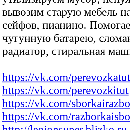
вывозим старую мебель на 
сейфов, пианино. Помогае
чугунную батарею, слома
радиатор, стиральная маш
https://vk.com/perevozkatu
https://vk.com/perevozkitut
https://vk.com/sborkairazb
https://vk.com/razborkaisb
http://legionsuper.blizko.ru