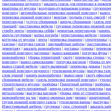
такелажники недорого
|
заказать газель для перевозки в нижне
квартиры от мусора
|
воздушно-пузырьковая пленка
|
грузопере
новгород
|
автомобильные перевозки нижний новгород
|
вывоз
перевозки нижний новгород
|
монтаж
|
подъем сухих смесей
|
у
перегородок
|
услуги сборщиков
|
аренда сборщиков
|
газель пе
траншей
|
расстановка мебели
|
грузовые перевозки нижний но
стрейч лента
|
перевозка сейфа
|
демонтаж перегородок
|
нанять
аренда грузчиков
|
копка погреба
|
перестановка мебели
|
перев
коттеджа от мусора
|
лента
|
перевозка пианино
|
спецтехника
|
газелью
|
погрузка газели
|
ландшафтные работы
|
расстановка в
демонтажу
|
заказать разнорабочих
|
доставка
|
пленка
|
перевоз
нижний новгород частники
|
вывоз камазами
|
погрузка фуры
|
разнорабочих
|
уборка территорий
|
скотч
|
перевозка стенки
|
ус
новгород
|
вывоз самосвалами
|
погрузка вагонов
|
уборка от му
вывоз старой мебели
|
скотч малярный
|
перевозка дивана
|
услу
нижний новгород недорого
|
утилизация мусора
|
выгрузка газ
слом зданий
|
нанять разнорабочих
|
вывоз окон
|
скотч офисны
сборщиков мебели
|
газель перевозки нижний новгород
|
утилиз
строительного мусора
|
разборка
|
Гранитный щебень
|
разборка
дверей
|
скотч прозрачный
|
аренда газели
|
услуги трактора
|
на
металлолома
|
выгрузка вагонов
|
уборка дачи от строительного
разнорабочие на час
|
вывоз оконных рам
|
мешки
|
квартирный 
грузов нижний новгород газель
|
утилизация ванны
|
выгрузка
Известняковый щебень
|
грузчики
|
снос строений
|
заказать ра
камаза
|
сборщики мебели на час
|
перевозка мебели с грузчик