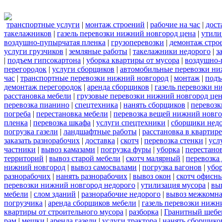
транспортные услуги
|
монтаж строений
|
рабочие на час
|
дост
такелажников
|
газель перевозки нижний новгород цена
|
утили
воздушно-пупырчатая пленка
|
грузоперевозки
|
демонтаж стро
услуги грузчиков
|
земляные работы
|
такелажники недорого
|
з
|
подъем гипсокартона
|
уборка квартиры от мусора
|
воздушно-
перегородок
|
услуги сборщиков
|
автомобильные перевозки ни
час
|
транспортные перевозки нижний новгород
|
монтаж
|
подъ
демонтаж перегородок
|
аренда сборщиков
|
газель перевозки 
расстановка мебели
|
грузовые перевозки нижний новгород це
перевозка пианино
|
спецтехника
|
нанять сборщиков
|
перевозк
погреба
|
перестановка мебели
|
перевозка вещей нижний новг
пленка
|
перевозка шкафа
|
услуги спецтехники
|
сборщики нед
погрузка газели
|
ландшафтные работы
|
расстановка в квартире
заказать разнорабочих
|
доставка
|
скотч
|
перевозка стенки
|
усл
частники
|
вывоз камазами
|
погрузка фуры
|
уборка
|
перестанов
территорий
|
вывоз старой мебели
|
скотч малярный
|
перевозка
нижний новгород
|
вывоз самосвалами
|
погрузка вагонов
|
убор
разнорабочих
|
нанять разнорабочих
|
вывоз окон
|
скотч офисн
перевозки нижний новгород недорого
|
утилизация мусора
|
вы
мебели
|
слом зданий
|
разнорабочие недорого
|
вывоз межкомна
погрузчика
|
аренда сборщиков мебели
|
газель перевозки нижн
квартиры от строительного мусора
|
разборка
|
Гранитный щебе
рам
|
мешки
|
аренда газели
|
услуги трактора
|
нанять сборщико