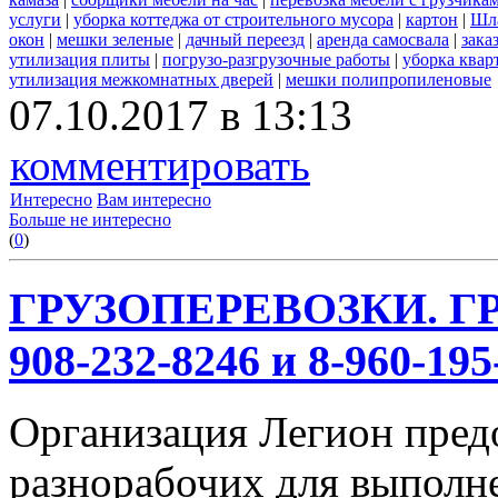
услуги
|
уборка коттеджа от строительного мусора
|
картон
|
Шл
окон
|
мешки зеленые
|
дачный переезд
|
аренда самосвала
|
зака
утилизация плиты
|
погрузо-разгрузочные работы
|
уборка квар
утилизация межкомнатных дверей
|
мешки полипропиленовые
07.10.2017 в 13:13
комментировать
Интересно
Вам интересно
Больше не интересно
(
0
)
ГРУЗОПЕРЕВОЗКИ. ГР
908-232-8246 и 8-960-195
Организация Легион предо
разнорабочих для выполн