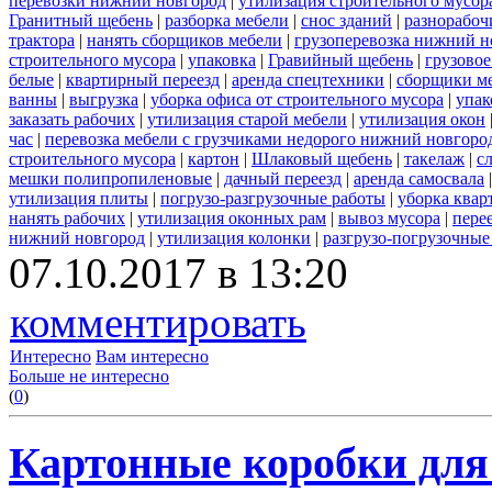
перевозки нижний новгород
|
утилизация строительного мусор
Гранитный щебень
|
разборка мебели
|
снос зданий
|
разнорабоч
трактора
|
нанять сборщиков мебели
|
грузоперевозка нижний н
строительного мусора
|
упаковка
|
Гравийный щебень
|
грузовое
белые
|
квартирный переезд
|
аренда спецтехники
|
сборщики ме
ванны
|
выгрузка
|
уборка офиса от строительного мусора
|
упак
заказать рабочих
|
утилизация старой мебели
|
утилизация окон
час
|
перевозка мебели с грузчиками недорого нижний новгоро
строительного мусора
|
картон
|
Шлаковый щебень
|
такелаж
|
с
мешки полипропиленовые
|
дачный переезд
|
аренда самосвала
утилизация плиты
|
погрузо-разгрузочные работы
|
уборка квар
нанять рабочих
|
утилизация оконных рам
|
вывоз мусора
|
пере
нижний новгород
|
утилизация колонки
|
разгрузо-погрузочные
07.10.2017 в 13:20
комментировать
Интересно
Вам интересно
Больше не интересно
(
0
)
Картонные коробки для 