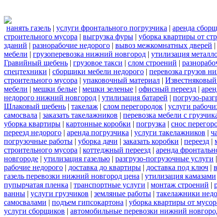
нанять газель
|
услуги фронтального погрузчика
|
аренда сбор
строительного мусора
|
выгрузка фуры
|
уборка квартиры от ст
зданий
|
разнорабочие недорого
|
вывоз межкомнатных дверей
мебели
|
грузоперевозка нижний новгород
|
утилизация металл
Гравийный щебень
|
грузовое такси
|
слом строений
|
разнорабо
спецтехники
|
сборщики мебели недорого
|
перевозка грузов н
строительного мусора
|
упаковочный материал
|
Известняковый
мебели
|
мешки белые
|
мешки зеленые
|
офисный переезд
|
арен
недорого нижний новгород
|
утилизация батарей
|
погрузо-разг
Шлаковый щебень
|
такелаж
|
слом перегородок
|
услуги рабочи
самосвала
|
заказать такелажников
|
перевозка мебели с грузчи
уборка квартиры
|
картонные коробки
|
погрузка
|
снос перегор
переезд недорого
|
аренда погрузчика
|
услуги такелажников
|
ч
погрузочные работы
|
уборка дачи
|
заказать коробки
|
переезд
|
строительного мусора
|
коттеджный переезд
|
аренда фронтальн
новгороде
|
утилизация газелью
|
разгрузо-погрузочные услуги
рабочие недорого
|
доставка до квартиры
|
доставка под ключ
|
газель перевозки нижний новгород цена
|
утилизация камазами
пупырчатая пленка
|
транспортные услуги
|
монтаж строений
|
ванны
|
услуги грузчиков
|
земляные работы
|
такелажники нед
самосвалами
|
подъем гипсокартона
|
уборка квартиры от мусор
услуги сборщиков
|
автомобильные перевозки нижний новгоро