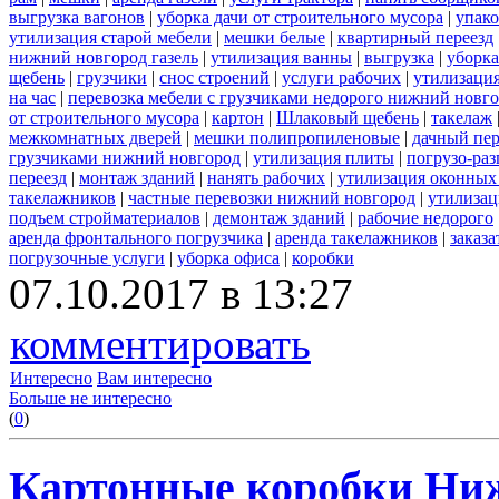
выгрузка вагонов
|
уборка дачи от строительного мусора
|
упако
утилизация старой мебели
|
мешки белые
|
квартирный переезд
нижний новгород газель
|
утилизация ванны
|
выгрузка
|
уборка
щебень
|
грузчики
|
снос строений
|
услуги рабочих
|
утилизация
на час
|
перевозка мебели с грузчиками недорого нижний новг
от строительного мусора
|
картон
|
Шлаковый щебень
|
такелаж
межкомнатных дверей
|
мешки полипропиленовые
|
дачный пер
грузчиками нижний новгород
|
утилизация плиты
|
погрузо-ра
переезд
|
монтаж зданий
|
нанять рабочих
|
утилизация оконных
такелажников
|
частные перевозки нижний новгород
|
утилизац
подъем стройматериалов
|
демонтаж зданий
|
рабочие недорого
аренда фронтального погрузчика
|
аренда такелажников
|
заказ
погрузочные услуги
|
уборка офиса
|
коробки
07.10.2017 в 13:27
комментировать
Интересно
Вам интересно
Больше не интересно
(
0
)
Картонные коробки Ни