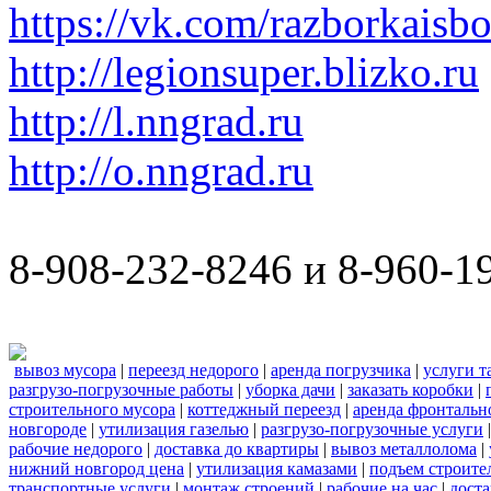
https://vk.com/razborkaisb
http://legionsuper.blizko.ru
http://l.nngrad.ru
http://o.nngrad.ru
8-908-232-8246 и 8-960-1
вывоз мусора
|
переезд недорого
|
аренда погрузчика
|
услуги т
разгрузо-погрузочные работы
|
уборка дачи
|
заказать коробки
|
строительного мусора
|
коттеджный переезд
|
аренда фронтальн
новгороде
|
утилизация газелью
|
разгрузо-погрузочные услуги
рабочие недорого
|
доставка до квартиры
|
вывоз металлолома
|
нижний новгород цена
|
утилизация камазами
|
подъем строите
транспортные услуги
|
монтаж строений
|
рабочие на час
|
доста