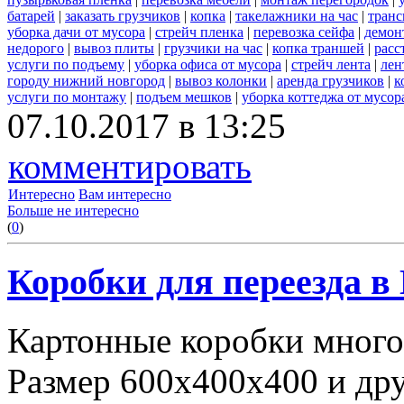
батарей
|
заказать грузчиков
|
копка
|
такелажники на час
|
транс
уборка дачи от мусора
|
стрейч пленка
|
перевозка сейфа
|
демон
недорого
|
вывоз плиты
|
грузчики на час
|
копка траншей
|
расс
услуги по подъему
|
уборка офиса от мусора
|
стрейч лента
|
лен
городу нижний новгород
|
вывоз колонки
|
аренда грузчиков
|
к
услуги по монтажу
|
подъем мешков
|
уборка коттеджа от мусор
07.10.2017 в 13:25
комментировать
Интересно
Вам интересно
Больше не интересно
(
0
)
Коробки для переезда 
Картонные коробки много
Размер 600х400х400 и дру