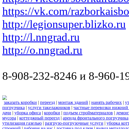
https://vk.com/razborkaisb
http://legionsuper.blizko.ru
http://l.nngrad.ru
http://o.nngrad.ru
8-908-232-8246 и 8-960-1
заказать коробки
|
переезд
|
монтаж зданий
|
нанять рабочих
|
у
погрузчика
|
услуги такелажников
|
частные перевозки нижний
дачи
|
уборка офиса
|
коробки
|
подъем стройматериалов
|
демон
мусора
|
коттеджный переезд
|
аренда фронтального погрузчика
утилизация газелью
|
разгрузо-погрузочные услуги
|
уборка кот
строений
|
рабочие на час
|
доставка под ключ
|
вывоз металлол