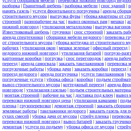
услуги сборщиков мебели
|
перевозки нижний новгород недоро
разборка
|
Гранитный щебень
|
разборка мебели
|
снос зданий
|
р
нанять газель
|
услуги фронтального погрузчика
|
аренда сборщ
строительного мусора
|
выгрузка фуры
|
уборка квартиры от ст
строений
|
разнорабочие на час
|
вывоз оконных рам
|
мешки
|
а
нижний новгород
|
утилизация металлолома
|
выгрузка вагонов
Известняковый щебень
|
грузчики
|
снос строений
|
заказать ра
аренда спецтехники
|
сборщики мебели недорого
|
перевозка гр
от строительного мусора
|
уборка коттеджа от строительного м
рабочих
|
утилизация окон
|
мешки зеленые
|
офисный переезд
|
недорого нижний новгород
|
утилизация батарей
|
погрузо-разг
картонные коробки
|
погрузка
|
снос перегородок
|
аренда рабоч
переезд
|
аренда самосвала
|
заказать такелажников
|
перевозка 
погрузочные работы
|
уборка дачи
|
заказать коробки
|
переезд
|
переезд недорого
|
аренда погрузчика
|
услуги такелажников
|
ч
погрузочные услуги
|
уборка офиса
|
коробки
|
подъем строймат
вывоз строительного мусора
|
коттеджный переезд
|
аренда фро
новгороде
|
утилизация газелью
|
подъем строительных материа
|
монтаж строений
|
рабочие на час
|
доставка под ключ
|
вывоз 
перевозки нижний новгород цена
|
утилизация камазами
|
подъ
пленка
|
грузоперевозки
|
демонтаж строений
|
заказать сборщи
земляные работы
|
такелажники недорого
|
заказать газель для
сухих смесей
|
уборка дачи от мусора
|
стрейч пленка
|
перевозк
перевозки нижний новгород
|
вывоз батарей
|
заказать грузчико
демонтаж
|
услуги по подъему
|
уборка офиса от мусора
|
стрейч