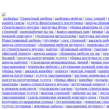
разборка
|
Гранитный щебень
|
разборка мебели
|
снос зданий
|
нанять газель
|
услуги фронтального погрузчика
|
аренда сборщ
строительного мусора
|
выгрузка фуры
|
уборка квартиры от ст
строений
|
разнорабочие на час
|
вывоз оконных рам
|
мешки
|
а
нижний новгород
|
утилизация металлолома
|
выгрузка вагонов
Известняковый щебень
|
грузчики
|
снос строений
|
заказать ра
аренда спецтехники
|
сборщики мебели недорого
|
перевозка гр
от строительного мусора
|
картон
|
Шлаковый щебень
|
такелаж
офисный переезд
|
аренда камаза
|
сборщики мебели на час
|
пер
батарей
|
погрузо-разгрузочные услуги
|
уборка коттеджа от ст
аренда рабочих
|
утилизация межкомнатных дверей
|
мешки по
такелажников
|
перевозка мебели с грузчиками нижний новгор
уборка дачи
|
заказать коробки
|
переезд
|
монтаж зданий
|
нанят
аренда погрузчика
|
услуги такелажников
|
частные перевозки 
разгрузо-погрузочные услуги
|
уборка офиса
|
коробки
|
подъем 
квартиры
|
вывоз строительного мусора
|
коттеджный переезд
|
в нижнем новгороде
|
утилизация газелью
|
подъем строительн
транспортные услуги
|
монтаж строений
|
рабочие на час
|
доста
такелажников
|
газель перевозки нижний новгород цена
|
утили
воздушно-пузырьковая пленка
|
грузоперевозки
|
демонтаж стр
услуги грузчиков
|
земляные работы
|
такелажники недорого
|
з