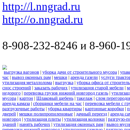
http://l.nngrad.ru
http://o.nngrad.ru
8-908-232-8246 и 8-960-1
выгрузка вагонов
|
уборка дачи от строительного мусора
|
упак
час
|
вывоз оконных рам
|
мешки
|
аренда газели
|
услуги тракто
утилизация металлолома
|
выгрузка
|
уборка офиса от строител
снос строений
|
заказать рабочих
|
утилизация старой мебели
|
м
недорого
|
перевозка грузов нижний новгород газель
|
утилизац
мусора
|
картон
|
Шлаковый щебень
|
такелаж
|
слом перегородо
аренда камаза
|
сборщики мебели на час
|
перевозка мебели с г
разгрузочные работы
|
уборка квартиры
|
картонные коробки
|
п
дверей
|
мешки полипропиленовые
|
дачный переезд
|
аренда са
новгород
|
утилизация плиты
|
утилизация колонки
|
разгрузо-п
зданий
|
нанять рабочих
|
утилизация оконных рам
|
вывоз мусо
перевозки нижний новгород
|
утилизация газелью
|
разгрузо-по