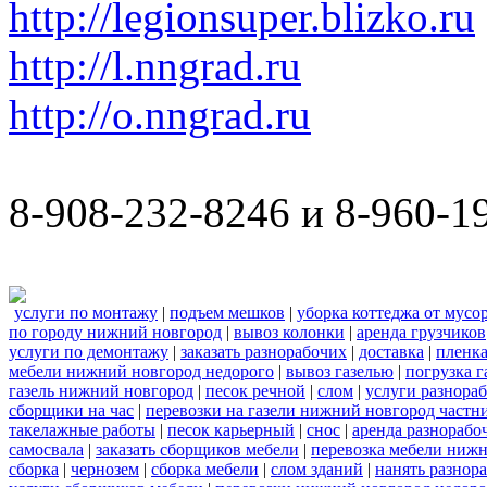
http://legionsuper.blizko.ru
http://l.nngrad.ru
http://o.nngrad.ru
8-908-232-8246 и 8-960-1
услуги по монтажу
|
подъем мешков
|
уборка коттеджа от мусо
по городу нижний новгород
|
вывоз колонки
|
аренда грузчиков
услуги по демонтажу
|
заказать разнорабочих
|
доставка
|
пленк
мебели нижний новгород недорого
|
вывоз газелью
|
погрузка г
газель нижний новгород
|
песок речной
|
слом
|
услуги разнора
сборщики на час
|
перевозки на газели нижний новгород частн
такелажные работы
|
песок карьерный
|
снос
|
аренда разнорабо
самосвала
|
заказать сборщиков мебели
|
перевозка мебели ниж
сборка
|
чернозем
|
сборка мебели
|
слом зданий
|
нанять разнор