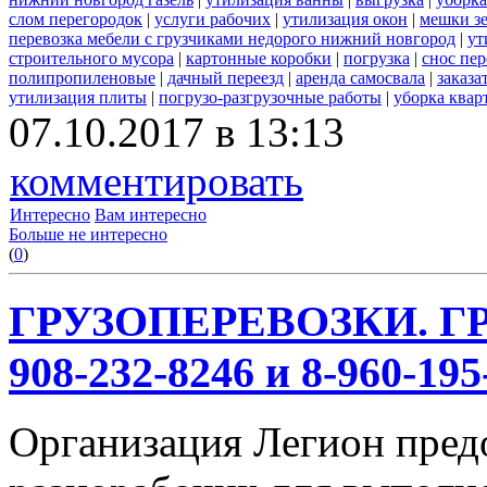
слом перегородок
|
услуги рабочих
|
утилизация окон
|
мешки з
перевозка мебели с грузчиками недорого нижний новгород
|
ут
строительного мусора
|
картонные коробки
|
погрузка
|
снос пе
полипропиленовые
|
дачный переезд
|
аренда самосвала
|
заказа
утилизация плиты
|
погрузо-разгрузочные работы
|
уборка квар
07.10.2017 в 13:13
комментировать
Интересно
Вам интересно
Больше не интересно
(
0
)
ГРУЗОПЕРЕВОЗКИ. ГР
908-232-8246 и 8-960-195
Организация Легион предо