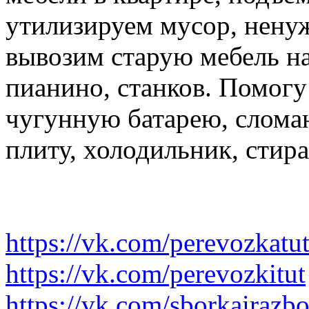
утилизируем мусор, нену
вывозим старую мебель на 
пианино, станков. Помогу
чугунную батарею, слома
плиту, холодильник, стир
https://vk.com/perevozkatu
https://vk.com/perevozkitut
https://vk.com/sborkairazb