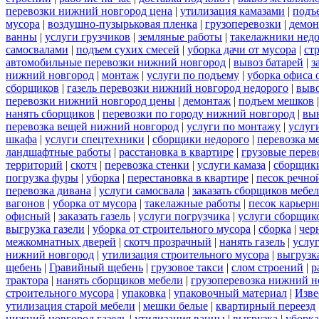
перевозки нижний новгород цена
|
утилизация камазами
|
подъ
мусора
|
воздушно-пузырьковая пленка
|
грузоперевозки
|
демон
ванны
|
услуги грузчиков
|
земляные работы
|
такелажники нед
самосвалами
|
подъем сухих смесей
|
уборка дачи от мусора
|
ст
автомобильные перевозки нижний новгород
|
вывоз батарей
|
з
нижний новгород
|
монтаж
|
услуги по подъему
|
уборка офиса 
сборщиков
|
газель перевозки нижний новгород недорого
|
выв
перевозки нижний новгород цены
|
демонтаж
|
подъем мешков
нанять сборщиков
|
перевозки по городу нижний новгород
|
вы
перевозка вещей нижний новгород
|
услуги по монтажу
|
услуг
шкафа
|
услуги спецтехники
|
сборщики недорого
|
перевозка м
ландшафтные работы
|
расстановка в квартире
|
грузовые перев
территорий
|
скотч
|
перевозка стенки
|
услуги камаза
|
сборщики
погрузка фуры
|
уборка
|
перестановка в квартире
|
песок речно
перевозка дивана
|
услуги самосвала
|
заказать сборщиков мебе
вагонов
|
уборка от мусора
|
такелажные работы
|
песок карьер
офисный
|
заказать газель
|
услуги погрузчика
|
услуги сборщик
выгрузка газели
|
уборка от строительного мусора
|
сборка
|
чер
межкомнатных дверей
|
скотч прозрачный
|
нанять газель
|
услу
нижний новгород
|
утилизация строительного мусора
|
выгрузк
щебень
|
Гравийный щебень
|
грузовое такси
|
слом строений
|
р
трактора
|
нанять сборщиков мебели
|
грузоперевозка нижний н
строительного мусора
|
упаковка
|
упаковочный материал
|
Изве
утилизация старой мебели
|
мешки белые
|
квартирный переезд
нижний новгород газель
|
утилизация ванны
|
выгрузка
|
уборка