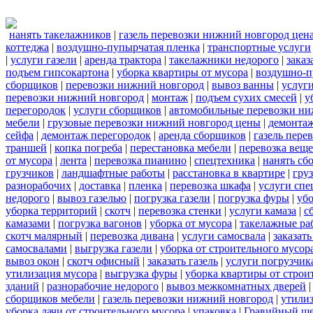
нанять такелажников
|
газель перевозки нижний новгород цен
коттеджа
|
воздушно-пупырчатая пленка
|
транспортные услуги
|
услуги газели
|
аренда трактора
|
такелажники недорого
|
заказ
подъем гипсокартона
|
уборка квартиры от мусора
|
воздушно-п
сборщиков
|
перевозки нижний новгород
|
вывоз ванны
|
услуги
перевозки нижний новгород
|
монтаж
|
подъем сухих смесей
|
у
перегородок
|
услуги сборщиков
|
автомобильные перевозки ни
мебели
|
грузовые перевозки нижний новгород цены
|
демонта
сейфа
|
демонтаж перегородок
|
аренда сборщиков
|
газель пере
траншей
|
копка погреба
|
перестановка мебели
|
перевозка вещ
от мусора
|
лента
|
перевозка пианино
|
спецтехника
|
нанять сб
грузчиков
|
ландшафтные работы
|
расстановка в квартире
|
гру
разнорабочих
|
доставка
|
пленка
|
перевозка шкафа
|
услуги спе
недорого
|
вывоз газелью
|
погрузка газели
|
погрузка фуры
|
уб
уборка территорий
|
скотч
|
перевозка стенки
|
услуги камаза
|
с
камазами
|
погрузка вагонов
|
уборка от мусора
|
такелажные ра
скотч малярный
|
перевозка дивана
|
услуги самосвала
|
заказат
самосвалами
|
выгрузка газели
|
уборка от строительного мусор
вывоз окон
|
скотч офисный
|
заказать газель
|
услуги погрузчик
утилизация мусора
|
выгрузка фуры
|
уборка квартиры от строи
зданий
|
разнорабочие недорого
|
вывоз межкомнатных дверей
сборщиков мебели
|
газель перевозки нижний новгород
|
утилиз
уборка дачи от строительного мусора
|
упаковка
|
Гравийный ще