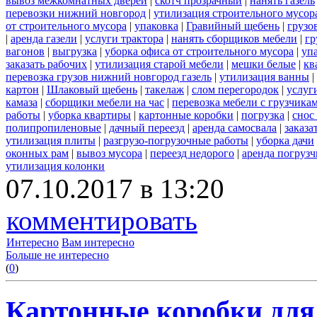
вывоз межкомнатных дверей
|
скотч прозрачный
|
нанять газель
перевозки нижний новгород
|
утилизация строительного мусор
от строительного мусора
|
упаковка
|
Гравийный щебень
|
грузо
|
аренда газели
|
услуги трактора
|
нанять сборщиков мебели
|
гр
вагонов
|
выгрузка
|
уборка офиса от строительного мусора
|
уп
заказать рабочих
|
утилизация старой мебели
|
мешки белые
|
кв
перевозка грузов нижний новгород газель
|
утилизация ванны
|
картон
|
Шлаковый щебень
|
такелаж
|
слом перегородок
|
услуг
камаза
|
сборщики мебели на час
|
перевозка мебели с грузчик
работы
|
уборка квартиры
|
картонные коробки
|
погрузка
|
снос
полипропиленовые
|
дачный переезд
|
аренда самосвала
|
заказа
утилизация плиты
|
разгрузо-погрузочные работы
|
уборка дачи
оконных рам
|
вывоз мусора
|
переезд недорого
|
аренда погрузч
утилизация колонки
07.10.2017 в 13:20
комментировать
Интересно
Вам интересно
Больше не интересно
(
0
)
Картонные коробки для 