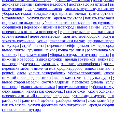
демонтаж зданий
|
рабочие недорого
|
доставка до квартиры
|
вы
погрузчика
|
аренда такелажников
|
заказать перевозку в нижне
уборка коттеджа
|
воздушно-пупырчатая пленка
|
транспортные
металлолома
|
услуги газели
|
аренда трактора
|
нанять такелаж
подъем гипсокартона
|
уборка квартиры от мусора
|
воздушно-п
сборщиков
|
перевозки нижний новгород
|
вывоз ванны
|
услуги
перевозки в нижнем новгороде
|
транспортные перевозки нижн
стрейч пленка
|
перевозка мебели
|
монтаж перегородок
|
услуг
заказать грузчиков
|
копка
|
такелажники на час
|
грузовые пере
от мусора
|
стрейч лента
|
перевозка сейфа
|
демонтаж перегоро
вывоз плиты
|
грузчики на час
|
копка траншей
|
расстановка ме
монтажу
|
подъем мешков
|
уборка коттеджа от мусора
|
лента
|
п
нижний новгород
|
вывоз колонки
|
аренда грузчиков
|
копка по
новгород
|
услуги по демонтажу
|
заказать разнорабочих
|
доста
перевозка мебели нижний новгород недорого
|
вывоз газелью
|
речной
|
слом
|
услуги разнорабочих
|
уборка территорий
|
скотч
нижний новгород частники
|
вывоз камазами
|
погрузка фуры
|
вывоз старой мебели
|
скотч малярный
|
перевозка дивана
|
услу
новгород
|
вывоз самосвалами
|
погрузка вагонов
|
уборка от му
слом зданий
|
нанять разнорабочих
|
вывоз окон
|
скотч офисны
перевозки нижний новгород недорого
|
утилизация мусора
|
вы
разборка
|
Гранитный щебень
|
разборка мебели
|
снос зданий
|
р
нанять газель
|
услуги фронтального погрузчика
|
аренда сборщ
строительного мусора