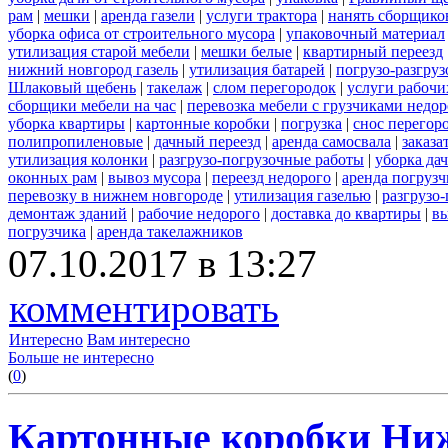
рам
|
мешки
|
аренда газели
|
услуги трактора
|
нанять сборщико
уборка офиса от строительного мусора
|
упаковочный материал
утилизация старой мебели
|
мешки белые
|
квартирный переезд
нижний новгород газель
|
утилизация батарей
|
погрузо-разгру
Шлаковый щебень
|
такелаж
|
слом перегородок
|
услуги рабочи
сборщики мебели на час
|
перевозка мебели с грузчиками недо
уборка квартиры
|
картонные коробки
|
погрузка
|
снос перегор
полипропиленовые
|
дачный переезд
|
аренда самосвала
|
заказа
утилизация колонки
|
разгрузо-погрузочные работы
|
уборка да
оконных рам
|
вывоз мусора
|
переезд недорого
|
аренда погрузч
перевозку в нижнем новгороде
|
утилизация газелью
|
разгрузо
демонтаж зданий
|
рабочие недорого
|
доставка до квартиры
|
вы
погрузчика
|
аренда такелажников
07.10.2017 в 13:27
комментировать
Интересно
Вам интересно
Больше не интересно
(
0
)
Картонные коробки Ни