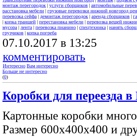
монтаж перегородок
|
услуги сборщиков
|
автомобильные пере
расстановка мебели
|
грузовые перевозки нижний новгород це
перевозка сейфа
|
демонтаж перегородок
|
аренда сборщиков
|
г
|
копка траншей
|
перестановка мебели
|
перевозка вещей нижн
мусора
|
лента
|
перевозка пианино
|
спецтехника
|
нанять сбор
грузчиков
|
копка погреба
07.10.2017 в 13:25
комментировать
Интересно
Вам интересно
Больше не интересно
(
0
)
Коробки для переезда 
Картонные коробки много
Размер 600х400х400 и дру