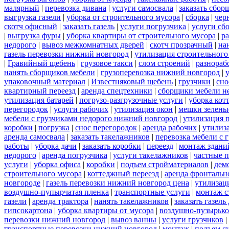
малярный
|
перевозка дивана
|
услуги самосвала
|
заказать сбор
выгрузка газели
|
уборка от строительного мусора
|
сборка
|
чер
скотч офисный
|
заказать газель
|
услуги погрузчика
|
услуги сб
|
выгрузка фуры
|
уборка квартиры от строительного мусора
|
ра
недорого
|
вывоз межкомнатных дверей
|
скотч прозрачный
|
на
газель перевозки нижний новгород
|
утилизация строительного
|
Гравийный щебень
|
грузовое такси
|
слом строений
|
разнораб
нанять сборщиков мебели
|
грузоперевозка нижний новгород
|
упаковочный материал
|
Известняковый щебень
|
грузчики
|
сно
квартирный переезд
|
аренда спецтехники
|
сборщики мебели н
утилизация батарей
|
погрузо-разгрузочные услуги
|
уборка кот
перегородок
|
услуги рабочих
|
утилизация окон
|
мешки зелены
мебели с грузчиками недорого нижний новгород
|
утилизация 
коробки
|
погрузка
|
снос перегородок
|
аренда рабочих
|
утилиз
аренда самосвала
|
заказать такелажников
|
перевозка мебели с
работы
|
уборка дачи
|
заказать коробки
|
переезд
|
монтаж здани
недорого
|
аренда погрузчика
|
услуги такелажников
|
частные 
услуги
|
уборка офиса
|
коробки
|
подъем стройматериалов
|
дем
строительного мусора
|
коттеджный переезд
|
аренда фронтальн
новгороде
|
газель перевозки нижний новгород цена
|
утилизац
воздушно-пупырчатая пленка
|
транспортные услуги
|
монтаж с
газели
|
аренда трактора
|
нанять такелажников
|
заказать газел
гипсокартона
|
уборка квартиры от мусора
|
воздушно-пузырько
перевозки нижний новгород
|
вывоз ванны
|
услуги грузчиков
|
транспортные перевозки нижний новгород
|
монтаж
|
подъем с