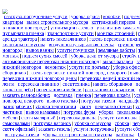
разгрузо-погрузочные услуги
|
уборка офиса
|
коробки
|
подъем
квартиры
|
вывоз строительного мусора
|
коттеджный переезд
|
в нижнем новгороде
|
утилизация газелью
|
утилизация камаза
пупырчатая пленка
|
транспортные услуги
|
монтаж строений
|
аренда трактора
|
нанять такелажников
|
газель перевозки нижн
квартиры от мусора
|
воздушно-пузырьковая пленка
|
грузопере
новгород
|
вывоз ванны
|
услуги грузчиков
|
земляные работы
|
монтаж
|
подъем сухих смесей
|
уборка дачи от мусора
|
стрейч 
автомобильные перевозки нижний новгород
|
вывоз батарей
|
з
нижний новгород
|
демонтаж
|
услуги по подъему
|
уборка офис
сборщиков
|
газель перевозки нижний новгород недорого
|
выв
перевозки нижний новгород цены
|
перевозка вещей нижний н
лента
|
перевозка пианино
|
спецтехника
|
нанять сборщиков
|
п
копка погреба
|
перестановка мебели
|
расстановка в квартире
|
заказать разнорабочих
|
доставка
|
пленка
|
перевозка шкафа
|
ус
новгород недорого
|
вывоз газелью
|
погрузка газели
|
ландшафт
разнорабочих
|
уборка территорий
|
скотч
|
перевозка стенки
|
ус
частники
|
вывоз камазами
|
погрузка фуры
|
уборка
|
такелажны
мебели
|
скотч малярный
|
перевозка дивана
|
услуги самосвала
самосвалами
|
погрузка вагонов
|
уборка от мусора
|
сборка
|
чер
скотч офисный
|
заказать газель
|
услуги погрузчика
|
услуги сб
|
выгрузка газели
|
уборка от строительного мусора
|
разборка
|