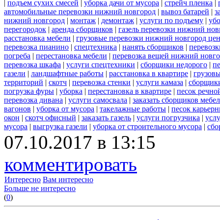
|
подъем сухих смесей
|
уборка дачи от мусора
|
стрейч пленка
|
автомобильные перевозки нижний новгород
|
вывоз батарей
|
з
нижний новгород
|
монтаж
|
демонтаж
|
услуги по подъему
|
убо
перегородок
|
аренда сборщиков
|
газель перевозки нижний нов
расстановка мебели
|
грузовые перевозки нижний новгород це
перевозка пианино
|
спецтехника
|
нанять сборщиков
|
перевозк
погреба
|
перестановка мебели
|
перевозка вещей нижний новг
перевозка шкафа
|
услуги спецтехники
|
сборщики недорого
|
п
газели
|
ландшафтные работы
|
расстановка в квартире
|
грузовы
территорий
|
скотч
|
перевозка стенки
|
услуги камаза
|
сборщики
погрузка фуры
|
уборка
|
перестановка в квартире
|
песок речно
перевозка дивана
|
услуги самосвала
|
заказать сборщиков мебе
вагонов
|
уборка от мусора
|
такелажные работы
|
песок карьер
окон
|
скотч офисный
|
заказать газель
|
услуги погрузчика
|
усл
мусора
|
выгрузка газели
|
уборка от строительного мусора
|
сбо
07.10.2017 в 13:15
комментировать
Интересно
Вам интересно
Больше не интересно
(
0
)