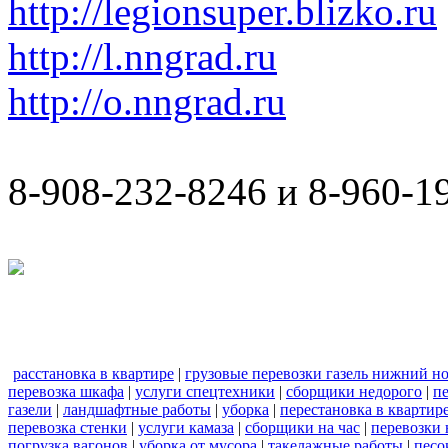
http://legionsuper.blizko.ru
http://l.nngrad.ru
http://o.nngrad.ru
8-908-232-8246 и 8-960-1
расстановка в квартире
|
грузовые перевозки газель нижний н
перевозка шкафа
|
услуги спецтехники
|
сборщики недорого
|
п
газели
|
ландшафтные работы
|
уборка
|
перестановка в квартир
перевозка стенки
|
услуги камаза
|
сборщики на час
|
перевозки 
погрузка вагонов
|
уборка от мусора
|
такелажные работы
|
песо