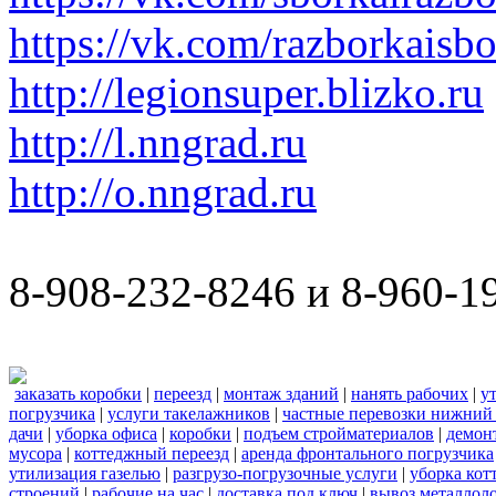
https://vk.com/razborkaisb
http://legionsuper.blizko.ru
http://l.nngrad.ru
http://o.nngrad.ru
8-908-232-8246 и 8-960-1
заказать коробки
|
переезд
|
монтаж зданий
|
нанять рабочих
|
у
погрузчика
|
услуги такелажников
|
частные перевозки нижний
дачи
|
уборка офиса
|
коробки
|
подъем стройматериалов
|
демон
мусора
|
коттеджный переезд
|
аренда фронтального погрузчика
утилизация газелью
|
разгрузо-погрузочные услуги
|
уборка кот
строений
|
рабочие на час
|
доставка под ключ
|
вывоз металлол