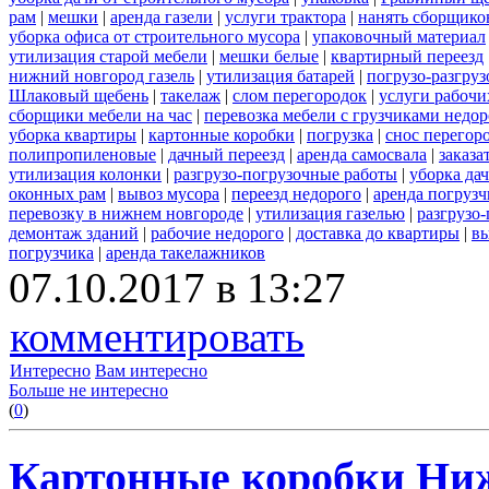
рам
|
мешки
|
аренда газели
|
услуги трактора
|
нанять сборщико
уборка офиса от строительного мусора
|
упаковочный материал
утилизация старой мебели
|
мешки белые
|
квартирный переезд
нижний новгород газель
|
утилизация батарей
|
погрузо-разгру
Шлаковый щебень
|
такелаж
|
слом перегородок
|
услуги рабочи
сборщики мебели на час
|
перевозка мебели с грузчиками недо
уборка квартиры
|
картонные коробки
|
погрузка
|
снос перегор
полипропиленовые
|
дачный переезд
|
аренда самосвала
|
заказа
утилизация колонки
|
разгрузо-погрузочные работы
|
уборка да
оконных рам
|
вывоз мусора
|
переезд недорого
|
аренда погрузч
перевозку в нижнем новгороде
|
утилизация газелью
|
разгрузо
демонтаж зданий
|
рабочие недорого
|
доставка до квартиры
|
вы
погрузчика
|
аренда такелажников
07.10.2017 в 13:27
комментировать
Интересно
Вам интересно
Больше не интересно
(
0
)
Картонные коробки Ни