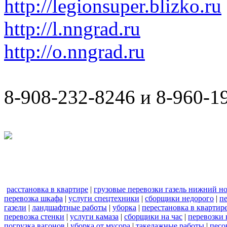
http://legionsuper.blizko.ru
http://l.nngrad.ru
http://o.nngrad.ru
8-908-232-8246 и 8-960-1
расстановка в квартире
|
грузовые перевозки газель нижний н
перевозка шкафа
|
услуги спецтехники
|
сборщики недорого
|
п
газели
|
ландшафтные работы
|
уборка
|
перестановка в квартир
перевозка стенки
|
услуги камаза
|
сборщики на час
|
перевозки 
погрузка вагонов
|
уборка от мусора
|
такелажные работы
|
песо