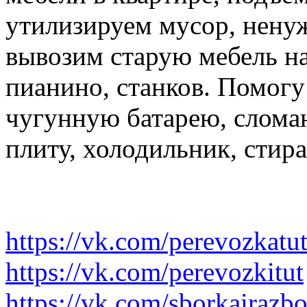
утилизируем мусор, нену
вывозим старую мебель на 
пианино, станков. Помогу
чугунную батарею, слома
плиту, холодильник, стир
https://vk.com/perevozkatu
https://vk.com/perevozkitut
https://vk.com/sborkairazb