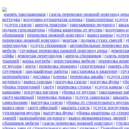
нанять такелажников
|
газель перевозки нижний новгород цен
коттеджа
|
воздушно-пупырчатая пленка
|
транспортные услуги
|
услуги газели
|
аренда трактора
|
такелажники недорого
|
заказ
подъем гипсокартона
|
уборка квартиры от мусора
|
воздушно-п
сборщиков
|
перевозки нижний новгород
|
вывоз ванны
|
услуги
перевозки нижний новгород
|
монтаж
|
подъем сухих смесей
|
у
перегородок
|
услуги сборщиков
|
автомобильные перевозки ни
мебели
|
грузовые перевозки нижний новгород цены
|
демонта
сейфа
|
демонтаж перегородок
|
аренда сборщиков
|
газель пере
траншей
|
копка погреба
|
перестановка мебели
|
перевозка вещ
от мусора
|
лента
|
перевозка пианино
|
спецтехника
|
нанять сб
грузчиков
|
ландшафтные работы
|
расстановка в квартире
|
гру
разнорабочих
|
доставка
|
пленка
|
перевозка шкафа
|
услуги спе
недорого
|
вывоз газелью
|
погрузка газели
|
погрузка фуры
|
уб
уборка территорий
|
скотч
|
перевозка стенки
|
услуги камаза
|
с
камазами
|
погрузка вагонов
|
уборка от мусора
|
такелажные ра
скотч малярный
|
перевозка дивана
|
услуги самосвала
|
заказат
самосвалами
|
выгрузка газели
|
уборка от строительного мусор
вывоз окон
|
скотч офисный
|
заказать газель
|
услуги погрузчик
утилизация мусора
|
выгрузка фуры
|
уборка квартиры от строи
зданий
|
разнорабочие недорого
|
вывоз межкомнатных дверей
сборщиков мебели
|
газель перевозки нижний новгород
|
утилиз
уборка дачи от строительного мусора
|
упаковка
|
Гравийный ще