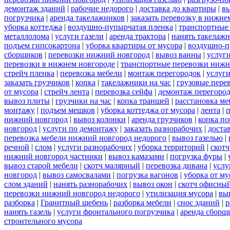
демонтаж зданий
|
рабочие недорого
|
доставка до квартиры
|
вы
погрузчика
|
аренда такелажников
|
заказать перевозку в нижне
уборка коттеджа
|
воздушно-пупырчатая пленка
|
транспортные
металлолома
|
услуги газели
|
аренда трактора
|
нанять такелаж
подъем гипсокартона
|
уборка квартиры от мусора
|
воздушно-п
сборщиков
|
перевозки нижний новгород
|
вывоз ванны
|
услуги
перевозки в нижнем новгороде
|
транспортные перевозки нижн
стрейч пленка
|
перевозка мебели
|
монтаж перегородок
|
услуг
заказать грузчиков
|
копка
|
такелажники на час
|
грузовые пере
от мусора
|
стрейч лента
|
перевозка сейфа
|
демонтаж перегоро
вывоз плиты
|
грузчики на час
|
копка траншей
|
расстановка ме
монтажу
|
подъем мешков
|
уборка коттеджа от мусора
|
лента
|
п
нижний новгород
|
вывоз колонки
|
аренда грузчиков
|
копка по
новгород
|
услуги по демонтажу
|
заказать разнорабочих
|
доста
перевозка мебели нижний новгород недорого
|
вывоз газелью
|
речной
|
слом
|
услуги разнорабочих
|
уборка территорий
|
скотч
нижний новгород частники
|
вывоз камазами
|
погрузка фуры
|
вывоз старой мебели
|
скотч малярный
|
перевозка дивана
|
услу
новгород
|
вывоз самосвалами
|
погрузка вагонов
|
уборка от му
слом зданий
|
нанять разнорабочих
|
вывоз окон
|
скотч офисны
перевозки нижний новгород недорого
|
утилизация мусора
|
вы
разборка
|
Гранитный щебень
|
разборка мебели
|
снос зданий
|
р
нанять газель
|
услуги фронтального погрузчика
|
аренда сборщ
строительного мусора