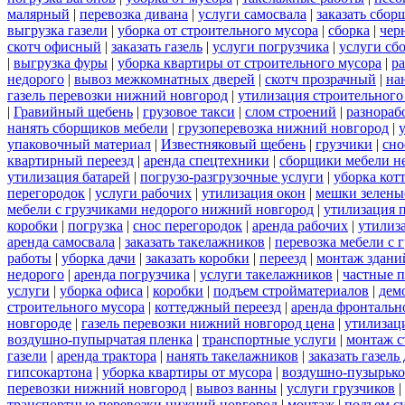
малярный
|
перевозка дивана
|
услуги самосвала
|
заказать сбор
выгрузка газели
|
уборка от строительного мусора
|
сборка
|
чер
скотч офисный
|
заказать газель
|
услуги погрузчика
|
услуги сб
|
выгрузка фуры
|
уборка квартиры от строительного мусора
|
ра
недорого
|
вывоз межкомнатных дверей
|
скотч прозрачный
|
на
газель перевозки нижний новгород
|
утилизация строительного
|
Гравийный щебень
|
грузовое такси
|
слом строений
|
разнораб
нанять сборщиков мебели
|
грузоперевозка нижний новгород
|
упаковочный материал
|
Известняковый щебень
|
грузчики
|
сно
квартирный переезд
|
аренда спецтехники
|
сборщики мебели н
утилизация батарей
|
погрузо-разгрузочные услуги
|
уборка кот
перегородок
|
услуги рабочих
|
утилизация окон
|
мешки зелены
мебели с грузчиками недорого нижний новгород
|
утилизация 
коробки
|
погрузка
|
снос перегородок
|
аренда рабочих
|
утилиз
аренда самосвала
|
заказать такелажников
|
перевозка мебели с
работы
|
уборка дачи
|
заказать коробки
|
переезд
|
монтаж здани
недорого
|
аренда погрузчика
|
услуги такелажников
|
частные 
услуги
|
уборка офиса
|
коробки
|
подъем стройматериалов
|
дем
строительного мусора
|
коттеджный переезд
|
аренда фронтальн
новгороде
|
газель перевозки нижний новгород цена
|
утилизац
воздушно-пупырчатая пленка
|
транспортные услуги
|
монтаж с
газели
|
аренда трактора
|
нанять такелажников
|
заказать газел
гипсокартона
|
уборка квартиры от мусора
|
воздушно-пузырько
перевозки нижний новгород
|
вывоз ванны
|
услуги грузчиков
|
транспортные перевозки нижний новгород
|
монтаж
|
подъем с