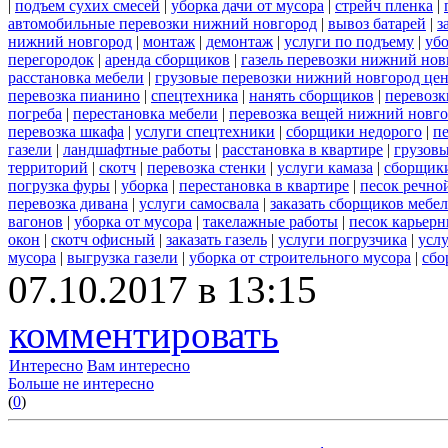
|
подъем сухих смесей
|
уборка дачи от мусора
|
стрейч пленка
|
автомобильные перевозки нижний новгород
|
вывоз батарей
|
з
нижний новгород
|
монтаж
|
демонтаж
|
услуги по подъему
|
убо
перегородок
|
аренда сборщиков
|
газель перевозки нижний нов
расстановка мебели
|
грузовые перевозки нижний новгород це
перевозка пианино
|
спецтехника
|
нанять сборщиков
|
перевозк
погреба
|
перестановка мебели
|
перевозка вещей нижний новг
перевозка шкафа
|
услуги спецтехники
|
сборщики недорого
|
п
газели
|
ландшафтные работы
|
расстановка в квартире
|
грузовы
территорий
|
скотч
|
перевозка стенки
|
услуги камаза
|
сборщики
погрузка фуры
|
уборка
|
перестановка в квартире
|
песок речно
перевозка дивана
|
услуги самосвала
|
заказать сборщиков мебе
вагонов
|
уборка от мусора
|
такелажные работы
|
песок карьер
окон
|
скотч офисный
|
заказать газель
|
услуги погрузчика
|
усл
мусора
|
выгрузка газели
|
уборка от строительного мусора
|
сбо
07.10.2017 в 13:15
комментировать
Интересно
Вам интересно
Больше не интересно
(
0
)