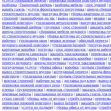
услуги сборщиков мебели
|
перевозки нижний новгород недоро
разборка
|
Гранитный щебень
|
разборка мебели
|
снос зданий
|
р
нанять газель
|
услуги фронтального погрузчика
|
аренда сборщ
строительного мусора
|
выгрузка фуры
|
уборка квартиры от ст
строений
|
разнорабочие на час
|
вывоз оконных рам
|
мешки
|
а
нижний новгород
|
утилизация металлолома
|
выгрузка вагонов
Известняковый щебень
|
грузчики
|
снос строений
|
заказать ра
аренда спецтехники
|
сборщики мебели недорого
|
перевозка гр
от строительного мусора
|
уборка коттеджа от строительного м
рабочих
|
утилизация окон
|
мешки зеленые
|
офисный переезд
|
недорого нижний новгород
|
утилизация батарей
|
погрузо-разг
картонные коробки
|
погрузка
|
снос перегородок
|
аренда рабоч
переезд
|
аренда самосвала
|
заказать такелажников
|
перевозка 
погрузочные работы
|
уборка дачи
|
заказать коробки
|
переезд
|
переезд недорого
|
аренда погрузчика
|
услуги такелажников
|
ч
погрузочные услуги
|
уборка офиса
|
коробки
|
подъем строймат
вывоз строительного мусора
|
коттеджный переезд
|
аренда фро
новгороде
|
утилизация газелью
|
подъем строительных материа
|
монтаж строений
|
рабочие на час
|
доставка под ключ
|
вывоз 
перевозки нижний новгород цена
|
утилизация камазами
|
подъ
пленка
|
грузоперевозки
|
демонтаж строений
|
заказать сборщи
земляные работы
|
такелажники недорого
|
заказать газель для
сухих смесей
|
уборка дачи от мусора
|
стрейч пленка
|
перевозк
перевозки нижний новгород
|
вывоз батарей
|
заказать грузчико
демонтаж
|
услуги по подъему
|
уборка офиса от мусора
|
стрейч