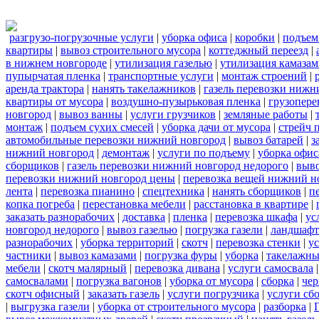
разгрузо-погрузочные услуги
|
уборка офиса
|
коробки
|
подъем
квартиры
|
вывоз строительного мусора
|
коттеджный переезд
|
в нижнем новгороде
|
утилизация газелью
|
утилизация камаза
пупырчатая пленка
|
транспортные услуги
|
монтаж строений
|
аренда трактора
|
нанять такелажников
|
газель перевозки нижн
квартиры от мусора
|
воздушно-пузырьковая пленка
|
грузопере
новгород
|
вывоз ванны
|
услуги грузчиков
|
земляные работы
|
монтаж
|
подъем сухих смесей
|
уборка дачи от мусора
|
стрейч 
автомобильные перевозки нижний новгород
|
вывоз батарей
|
з
нижний новгород
|
демонтаж
|
услуги по подъему
|
уборка офис
сборщиков
|
газель перевозки нижний новгород недорого
|
выв
перевозки нижний новгород цены
|
перевозка вещей нижний н
лента
|
перевозка пианино
|
спецтехника
|
нанять сборщиков
|
п
копка погреба
|
перестановка мебели
|
расстановка в квартире
|
заказать разнорабочих
|
доставка
|
пленка
|
перевозка шкафа
|
ус
новгород недорого
|
вывоз газелью
|
погрузка газели
|
ландшафт
разнорабочих
|
уборка территорий
|
скотч
|
перевозка стенки
|
ус
частники
|
вывоз камазами
|
погрузка фуры
|
уборка
|
такелажны
мебели
|
скотч малярный
|
перевозка дивана
|
услуги самосвала
самосвалами
|
погрузка вагонов
|
уборка от мусора
|
сборка
|
чер
скотч офисный
|
заказать газель
|
услуги погрузчика
|
услуги сб
|
выгрузка газели
|
уборка от строительного мусора
|
разборка
|