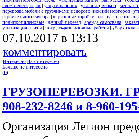
слом перегородок
|
услуги рабочих
|
утилизация окон
|
мешки з
перевозка мебели с грузчиками недорого нижний новгород
|
ут
строительного мусора
|
картонные коробки
|
погрузка
|
снос пе
полипропиленовые
|
дачный переезд
|
аренда самосвала
|
заказа
утилизация плиты
|
погрузо-разгрузочные работы
|
уборка квар
07.10.2017 в 13:13
комментировать
Интересно
Вам интересно
Больше не интересно
(
0
)
ГРУЗОПЕРЕВОЗКИ. ГР
908-232-8246 и 8-960-195
Организация Легион предо