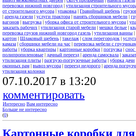
вывоз межкомнатных дверей
|
скотч прозрачный
|
нанять газель
перевозки нижний новгород
|
утилизация строительного мусор
от строительного мусора
|
упаковка
|
Гравийный щебень
|
грузо
|
аренда газели
|
услуги трактора
|
нанять сборщиков мебели
|
гр
вагонов
|
выгрузка
|
уборка офиса от строительного мусора
|
уп
заказать рабочих
|
утилизация старой мебели
|
мешки белые
|
кв
перевозка грузов нижний новгород газель
|
утилизация ванны
|
картон
|
Шлаковый щебень
|
такелаж
|
слом перегородок
|
услуг
камаза
|
сборщики мебели на час
|
перевозка мебели с грузчик
работы
|
уборка квартиры
|
картонные коробки
|
погрузка
|
снос
полипропиленовые
|
дачный переезд
|
аренда самосвала
|
заказа
утилизация плиты
|
разгрузо-погрузочные работы
|
уборка дачи
оконных рам
|
вывоз мусора
|
переезд недорого
|
аренда погрузч
утилизация колонки
07.10.2017 в 13:20
комментировать
Интересно
Вам интересно
Больше не интересно
(
0
)
Картонные коробки для 