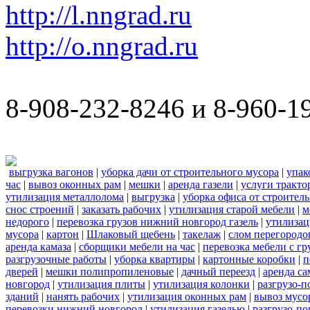
http://l.nngrad.ru
http://o.nngrad.ru
8-908-232-8246 и 8-960-1
выгрузка вагонов
|
уборка дачи от строительного мусора
|
упак
час
|
вывоз оконных рам
|
мешки
|
аренда газели
|
услуги тракто
утилизация металлолома
|
выгрузка
|
уборка офиса от строител
снос строений
|
заказать рабочих
|
утилизация старой мебели
|
м
недорого
|
перевозка грузов нижний новгород газель
|
утилизац
мусора
|
картон
|
Шлаковый щебень
|
такелаж
|
слом перегородо
аренда камаза
|
сборщики мебели на час
|
перевозка мебели с г
разгрузочные работы
|
уборка квартиры
|
картонные коробки
|
п
дверей
|
мешки полипропиленовые
|
дачный переезд
|
аренда са
новгород
|
утилизация плиты
|
утилизация колонки
|
разгрузо-п
зданий
|
нанять рабочих
|
утилизация оконных рам
|
вывоз мусо
перевозки нижний новгород
|
утилизация газелью
|
разгрузо-по