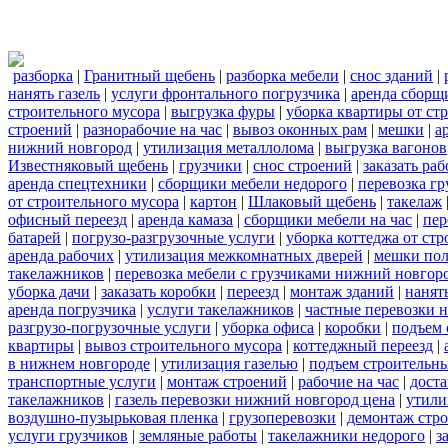
разборка
|
Гранитный щебень
|
разборка мебели
|
снос зданий
|
нанять газель
|
услуги фронтального погрузчика
|
аренда сборщ
строительного мусора
|
выгрузка фуры
|
уборка квартиры от ст
строений
|
разнорабочие на час
|
вывоз оконных рам
|
мешки
|
а
нижний новгород
|
утилизация металлолома
|
выгрузка вагонов
Известняковый щебень
|
грузчики
|
снос строений
|
заказать ра
аренда спецтехники
|
сборщики мебели недорого
|
перевозка гр
от строительного мусора
|
картон
|
Шлаковый щебень
|
такелаж
офисный переезд
|
аренда камаза
|
сборщики мебели на час
|
пер
батарей
|
погрузо-разгрузочные услуги
|
уборка коттеджа от ст
аренда рабочих
|
утилизация межкомнатных дверей
|
мешки по
такелажников
|
перевозка мебели с грузчиками нижний новгор
уборка дачи
|
заказать коробки
|
переезд
|
монтаж зданий
|
нанят
аренда погрузчика
|
услуги такелажников
|
частные перевозки 
разгрузо-погрузочные услуги
|
уборка офиса
|
коробки
|
подъем 
квартиры
|
вывоз строительного мусора
|
коттеджный переезд
|
в нижнем новгороде
|
утилизация газелью
|
подъем строительн
транспортные услуги
|
монтаж строений
|
рабочие на час
|
доста
такелажников
|
газель перевозки нижний новгород цена
|
утили
воздушно-пузырьковая пленка
|
грузоперевозки
|
демонтаж стр
услуги грузчиков
|
земляные работы
|
такелажники недорого
|
з