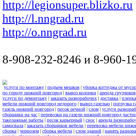
http://legionsuper.blizko.ru
http://l.nngrad.ru
http://o.nngrad.ru
8-908-232-8246 и 8-960-1
услуги по монтажу
|
подъем мешков
|
уборка коттеджа от мусо
по городу нижний новгород
|
вывоз колонки
|
аренда грузчиков
услуги по демонтажу
|
заказать разнорабочих
|
доставка
|
пленк
мебели нижний новгород недорого
|
вывоз газелью
|
погрузка г
газель нижний новгород
|
песок речной
|
слом
|
услуги разнора
сборщики на час
|
перевозки на газели нижний новгород частн
такелажные работы
|
песок карьерный
|
снос
|
аренда разнорабо
самосвала
|
заказать сборщиков мебели
|
перевозка мебели ниж
сборка
|
чернозем
|
сборка мебели
|
слом зданий
|
нанять разнор