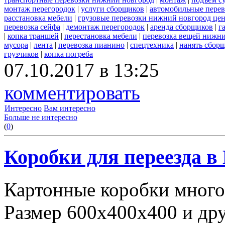
монтаж перегородок
|
услуги сборщиков
|
автомобильные пере
расстановка мебели
|
грузовые перевозки нижний новгород це
перевозка сейфа
|
демонтаж перегородок
|
аренда сборщиков
|
г
|
копка траншей
|
перестановка мебели
|
перевозка вещей нижн
мусора
|
лента
|
перевозка пианино
|
спецтехника
|
нанять сбор
грузчиков
|
копка погреба
07.10.2017 в 13:25
комментировать
Интересно
Вам интересно
Больше не интересно
(
0
)
Коробки для переезда 
Картонные коробки много
Размер 600х400х400 и дру