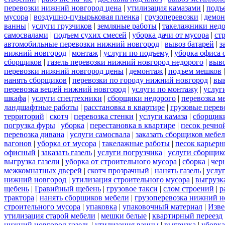
перевозки нижний новгород цена
|
утилизация камазами
|
подъ
мусора
|
воздушно-пузырьковая пленка
|
грузоперевозки
|
демон
ванны
|
услуги грузчиков
|
земляные работы
|
такелажники нед
самосвалами
|
подъем сухих смесей
|
уборка дачи от мусора
|
ст
автомобильные перевозки нижний новгород
|
вывоз батарей
|
з
нижний новгород
|
монтаж
|
услуги по подъему
|
уборка офиса 
сборщиков
|
газель перевозки нижний новгород недорого
|
выв
перевозки нижний новгород цены
|
демонтаж
|
подъем мешков
нанять сборщиков
|
перевозки по городу нижний новгород
|
вы
перевозка вещей нижний новгород
|
услуги по монтажу
|
услуг
шкафа
|
услуги спецтехники
|
сборщики недорого
|
перевозка м
ландшафтные работы
|
расстановка в квартире
|
грузовые перев
территорий
|
скотч
|
перевозка стенки
|
услуги камаза
|
сборщики
погрузка фуры
|
уборка
|
перестановка в квартире
|
песок речно
перевозка дивана
|
услуги самосвала
|
заказать сборщиков мебе
вагонов
|
уборка от мусора
|
такелажные работы
|
песок карьер
офисный
|
заказать газель
|
услуги погрузчика
|
услуги сборщик
выгрузка газели
|
уборка от строительного мусора
|
сборка
|
чер
межкомнатных дверей
|
скотч прозрачный
|
нанять газель
|
услу
нижний новгород
|
утилизация строительного мусора
|
выгрузк
щебень
|
Гравийный щебень
|
грузовое такси
|
слом строений
|
р
трактора
|
нанять сборщиков мебели
|
грузоперевозка нижний н
строительного мусора
|
упаковка
|
упаковочный материал
|
Изве
утилизация старой мебели
|
мешки белые
|
квартирный переезд
нижний новгород газель
|
утилизация ванны
|
выгрузка
|
уборка