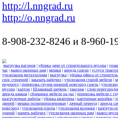
http://l.nngrad.ru
http://o.nngrad.ru
8-908-232-8246 и 8-960-1
выгрузка вагонов
|
уборка дачи от строительного мусора
|
упак
час
|
вывоз оконных рам
|
мешки
|
аренда газели
|
услуги тракто
утилизация металлолома
|
выгрузка
|
уборка офиса от строител
снос строений
|
заказать рабочих
|
утилизация старой мебели
|
м
недорого
|
перевозка грузов нижний новгород газель
|
утилизац
мусора
|
картон
|
Шлаковый щебень
|
такелаж
|
слом перегородо
аренда камаза
|
сборщики мебели на час
|
перевозка мебели с г
разгрузочные работы
|
уборка квартиры
|
картонные коробки
|
п
дверей
|
мешки полипропиленовые
|
дачный переезд
|
аренда са
новгород
|
утилизация плиты
|
утилизация колонки
|
разгрузо-п
зданий
|
нанять рабочих
|
утилизация оконных рам
|
вывоз мусо
перевозки нижний новгород
|
утилизация газелью
|
разгрузо-по