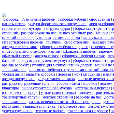
разборка
|
Гранитный щебень
|
разборка мебели
|
снос зданий
|
нанять газель
|
услуги фронтального погрузчика
|
аренда сборщ
строительного мусора
|
выгрузка фуры
|
уборка квартиры от ст
строений
|
разнорабочие на час
|
вывоз оконных рам
|
мешки
|
а
нижний новгород
|
утилизация металлолома
|
выгрузка вагонов
Известняковый щебень
|
грузчики
|
снос строений
|
заказать ра
аренда спецтехники
|
сборщики мебели недорого
|
перевозка гр
от строительного мусора
|
картон
|
Шлаковый щебень
|
такелаж
офисный переезд
|
аренда камаза
|
сборщики мебели на час
|
пер
батарей
|
погрузо-разгрузочные услуги
|
уборка коттеджа от ст
аренда рабочих
|
утилизация межкомнатных дверей
|
мешки по
такелажников
|
перевозка мебели с грузчиками нижний новгор
уборка дачи
|
заказать коробки
|
переезд
|
монтаж зданий
|
нанят
аренда погрузчика
|
услуги такелажников
|
частные перевозки 
разгрузо-погрузочные услуги
|
уборка офиса
|
коробки
|
подъем 
квартиры
|
вывоз строительного мусора
|
коттеджный переезд
|
в нижнем новгороде
|
утилизация газелью
|
подъем строительн
транспортные услуги
|
монтаж строений
|
рабочие на час
|
доста
такелажников
|
газель перевозки нижний новгород цена
|
утили
воздушно-пузырьковая пленка
|
грузоперевозки
|
демонтаж стр
услуги грузчиков
|
земляные работы
|
такелажники недорого
|
з