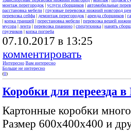
монтаж перегородок
|
услуги сборщиков
|
автомобильные пере
расстановка мебели
|
грузовые перевозки нижний новгород це
перевозка сейфа
|
демонтаж перегородок
|
аренда сборщиков
|
г
|
копка траншей
|
перестановка мебели
|
перевозка вещей нижн
мусора
|
лента
|
перевозка пианино
|
спецтехника
|
нанять сбор
грузчиков
|
копка погреба
07.10.2017 в 13:25
комментировать
Интересно
Вам интересно
Больше не интересно
(
0
)
Коробки для переезда 
Картонные коробки много
Размер 600х400х400 и дру