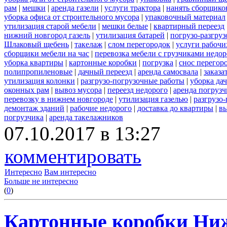
рам
|
мешки
|
аренда газели
|
услуги трактора
|
нанять сборщико
уборка офиса от строительного мусора
|
упаковочный материал
утилизация старой мебели
|
мешки белые
|
квартирный переезд
нижний новгород газель
|
утилизация батарей
|
погрузо-разгру
Шлаковый щебень
|
такелаж
|
слом перегородок
|
услуги рабочи
сборщики мебели на час
|
перевозка мебели с грузчиками недо
уборка квартиры
|
картонные коробки
|
погрузка
|
снос перегор
полипропиленовые
|
дачный переезд
|
аренда самосвала
|
заказа
утилизация колонки
|
разгрузо-погрузочные работы
|
уборка да
оконных рам
|
вывоз мусора
|
переезд недорого
|
аренда погрузч
перевозку в нижнем новгороде
|
утилизация газелью
|
разгрузо
демонтаж зданий
|
рабочие недорого
|
доставка до квартиры
|
вы
погрузчика
|
аренда такелажников
07.10.2017 в 13:27
комментировать
Интересно
Вам интересно
Больше не интересно
(
0
)
Картонные коробки Ни