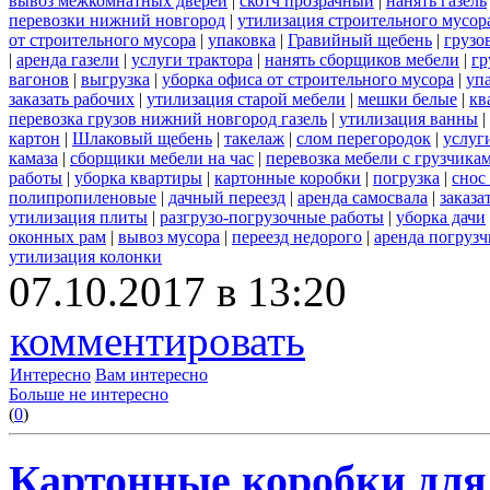
вывоз межкомнатных дверей
|
скотч прозрачный
|
нанять газель
перевозки нижний новгород
|
утилизация строительного мусор
от строительного мусора
|
упаковка
|
Гравийный щебень
|
грузо
|
аренда газели
|
услуги трактора
|
нанять сборщиков мебели
|
гр
вагонов
|
выгрузка
|
уборка офиса от строительного мусора
|
уп
заказать рабочих
|
утилизация старой мебели
|
мешки белые
|
кв
перевозка грузов нижний новгород газель
|
утилизация ванны
|
картон
|
Шлаковый щебень
|
такелаж
|
слом перегородок
|
услуг
камаза
|
сборщики мебели на час
|
перевозка мебели с грузчик
работы
|
уборка квартиры
|
картонные коробки
|
погрузка
|
снос
полипропиленовые
|
дачный переезд
|
аренда самосвала
|
заказа
утилизация плиты
|
разгрузо-погрузочные работы
|
уборка дачи
оконных рам
|
вывоз мусора
|
переезд недорого
|
аренда погрузч
утилизация колонки
07.10.2017 в 13:20
комментировать
Интересно
Вам интересно
Больше не интересно
(
0
)
Картонные коробки для 