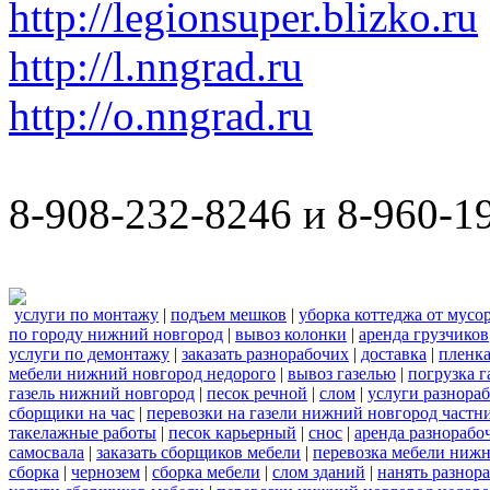
http://legionsuper.blizko.ru
http://l.nngrad.ru
http://o.nngrad.ru
8-908-232-8246 и 8-960-1
услуги по монтажу
|
подъем мешков
|
уборка коттеджа от мусо
по городу нижний новгород
|
вывоз колонки
|
аренда грузчиков
услуги по демонтажу
|
заказать разнорабочих
|
доставка
|
пленк
мебели нижний новгород недорого
|
вывоз газелью
|
погрузка г
газель нижний новгород
|
песок речной
|
слом
|
услуги разнора
сборщики на час
|
перевозки на газели нижний новгород частн
такелажные работы
|
песок карьерный
|
снос
|
аренда разнорабо
самосвала
|
заказать сборщиков мебели
|
перевозка мебели ниж
сборка
|
чернозем
|
сборка мебели
|
слом зданий
|
нанять разнор