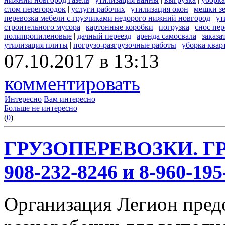
слом перегородок
|
услуги рабочих
|
утилизация окон
|
мешки з
перевозка мебели с грузчиками недорого нижний новгород
|
ут
строительного мусора
|
картонные коробки
|
погрузка
|
снос пе
полипропиленовые
|
дачный переезд
|
аренда самосвала
|
заказа
утилизация плиты
|
погрузо-разгрузочные работы
|
уборка квар
07.10.2017 в 13:13
комментировать
Интересно
Вам интересно
Больше не интересно
(
0
)
ГРУЗОПЕРЕВОЗКИ. ГР
908-232-8246 и 8-960-195
Организация Легион предо