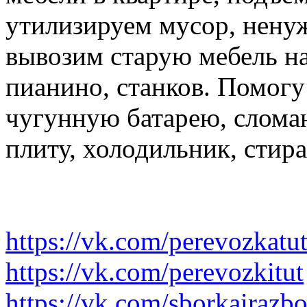
утилизируем мусор, нену
вывозим старую мебель на 
пианино, станков. Помогу
чугунную батарею, слома
плиту, холодильник, стир
https://vk.com/perevozkatu
https://vk.com/perevozkitut
https://vk.com/sborkairazb