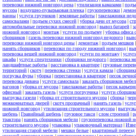
перевозки нижний новгород цена
|
утилизация камазами
|
подъ
мусора
|
воздушно-пузырьковая пленка
|
грузоперевозки
|
демон
ванны
|
услуги грузчиков
|
земляные работы
|
такелажники нед
самосвалами
|
подъем сухих смесей
|
уборка дачи от мусора
|
ст
автомобильные перевозки нижний новгород
|
вывоз батарей
|
з
нижний новгород
|
монтаж
|
услуги по подъему
|
уборка офиса 
сборщиков
|
газель перевозки нижний новгород недорого
|
выв
перевозки нижний новгород цены
|
демонтаж
|
подъем мешков
нанять сборщиков
|
перевозки по городу нижний новгород
|
вы
перевозка вещей нижний новгород
|
услуги по монтажу
|
услуг
шкафа
|
услуги спецтехники
|
сборщики недорого
|
перевозка м
ландшафтные работы
|
расстановка в квартире
|
грузовые перев
территорий
|
скотч
|
перевозка стенки
|
услуги камаза
|
сборщики
погрузка фуры
|
уборка
|
перестановка в квартире
|
песок речно
перевозка дивана
|
услуги самосвала
|
заказать сборщиков мебе
вагонов
|
уборка от мусора
|
такелажные работы
|
песок карьер
офисный
|
заказать газель
|
услуги погрузчика
|
услуги сборщик
выгрузка газели
|
уборка от строительного мусора
|
сборка
|
чер
межкомнатных дверей
|
скотч прозрачный
|
нанять газель
|
услу
нижний новгород
|
утилизация строительного мусора
|
выгрузк
щебень
|
Гравийный щебень
|
грузовое такси
|
слом строений
|
р
трактора
|
нанять сборщиков мебели
|
грузоперевозка нижний н
строительного мусора
|
упаковка
|
упаковочный материал
|
Изве
утилизация старой мебели
|
мешки белые
|
квартирный переезд
нижний новгород газель
|
утилизация ванны
|
выгрузка
|
уборка