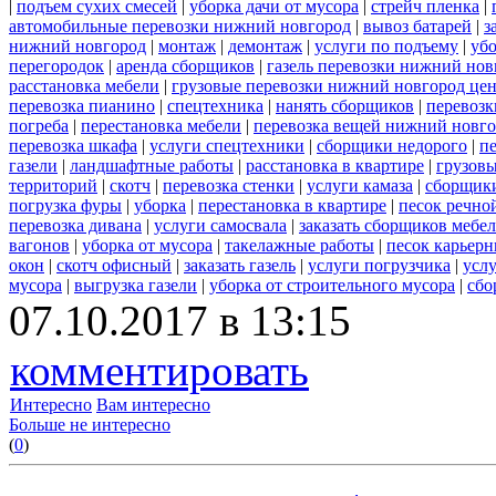
|
подъем сухих смесей
|
уборка дачи от мусора
|
стрейч пленка
|
автомобильные перевозки нижний новгород
|
вывоз батарей
|
з
нижний новгород
|
монтаж
|
демонтаж
|
услуги по подъему
|
убо
перегородок
|
аренда сборщиков
|
газель перевозки нижний нов
расстановка мебели
|
грузовые перевозки нижний новгород це
перевозка пианино
|
спецтехника
|
нанять сборщиков
|
перевозк
погреба
|
перестановка мебели
|
перевозка вещей нижний новг
перевозка шкафа
|
услуги спецтехники
|
сборщики недорого
|
п
газели
|
ландшафтные работы
|
расстановка в квартире
|
грузовы
территорий
|
скотч
|
перевозка стенки
|
услуги камаза
|
сборщики
погрузка фуры
|
уборка
|
перестановка в квартире
|
песок речно
перевозка дивана
|
услуги самосвала
|
заказать сборщиков мебе
вагонов
|
уборка от мусора
|
такелажные работы
|
песок карьер
окон
|
скотч офисный
|
заказать газель
|
услуги погрузчика
|
усл
мусора
|
выгрузка газели
|
уборка от строительного мусора
|
сбо
07.10.2017 в 13:15
комментировать
Интересно
Вам интересно
Больше не интересно
(
0
)