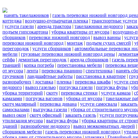
нанять такелажников
|
газель перевозки нижний новгород цен
коттеджа
|
воздушно-пупырчатая пленка
|
транспортные услуги
|
услуги газели
|
аренда трактора
|
такелажники недорого
|
заказ
подъем гипсокартона
|
уборка квартиры от мусора
|
воздушно-п
сборщиков
|
перевозки нижний новгород
|
вывоз ванны
|
услуги
перевозки нижний новгород
|
монтаж
|
подъем сухих смесей
|
у
перегородок
|
услуги сборщиков
|
автомобильные перевозки ни
мебели
|
грузовые перевозки нижний новгород цены
|
демонта
сейфа
|
демонтаж перегородок
|
аренда сборщиков
|
газель пере
траншей
|
копка погреба
|
перестановка мебели
|
перевозка вещ
от мусора
|
лента
|
перевозка пианино
|
спецтехника
|
нанять сб
грузчиков
|
ландшафтные работы
|
расстановка в квартире
|
гру
разнорабочих
|
доставка
|
пленка
|
перевозка шкафа
|
услуги спе
недорого
|
вывоз газелью
|
погрузка газели
|
погрузка фуры
|
уб
уборка территорий
|
скотч
|
перевозка стенки
|
услуги камаза
|
с
камазами
|
погрузка вагонов
|
уборка от мусора
|
такелажные ра
скотч малярный
|
перевозка дивана
|
услуги самосвала
|
заказат
самосвалами
|
выгрузка газели
|
уборка от строительного мусор
вывоз окон
|
скотч офисный
|
заказать газель
|
услуги погрузчик
утилизация мусора
|
выгрузка фуры
|
уборка квартиры от строи
зданий
|
разнорабочие недорого
|
вывоз межкомнатных дверей
сборщиков мебели
|
газель перевозки нижний новгород
|
утилиз
уборка дачи от строительного мусора
|
упаковка
|
Гравийный ще