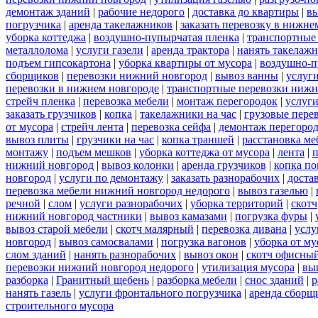
демонтаж зданий
|
рабочие недорого
|
доставка до квартиры
|
вы
погрузчика
|
аренда такелажников
|
заказать перевозку в нижне
уборка коттеджа
|
воздушно-пупырчатая пленка
|
транспортные
металлолома
|
услуги газели
|
аренда трактора
|
нанять такелаж
подъем гипсокартона
|
уборка квартиры от мусора
|
воздушно-п
сборщиков
|
перевозки нижний новгород
|
вывоз ванны
|
услуги
перевозки в нижнем новгороде
|
транспортные перевозки нижн
стрейч пленка
|
перевозка мебели
|
монтаж перегородок
|
услуг
заказать грузчиков
|
копка
|
такелажники на час
|
грузовые пере
от мусора
|
стрейч лента
|
перевозка сейфа
|
демонтаж перегоро
вывоз плиты
|
грузчики на час
|
копка траншей
|
расстановка ме
монтажу
|
подъем мешков
|
уборка коттеджа от мусора
|
лента
|
п
нижний новгород
|
вывоз колонки
|
аренда грузчиков
|
копка по
новгород
|
услуги по демонтажу
|
заказать разнорабочих
|
доста
перевозка мебели нижний новгород недорого
|
вывоз газелью
|
речной
|
слом
|
услуги разнорабочих
|
уборка территорий
|
скотч
нижний новгород частники
|
вывоз камазами
|
погрузка фуры
|
вывоз старой мебели
|
скотч малярный
|
перевозка дивана
|
услу
новгород
|
вывоз самосвалами
|
погрузка вагонов
|
уборка от му
слом зданий
|
нанять разнорабочих
|
вывоз окон
|
скотч офисны
перевозки нижний новгород недорого
|
утилизация мусора
|
вы
разборка
|
Гранитный щебень
|
разборка мебели
|
снос зданий
|
р
нанять газель
|
услуги фронтального погрузчика
|
аренда сборщ
строительного мусора