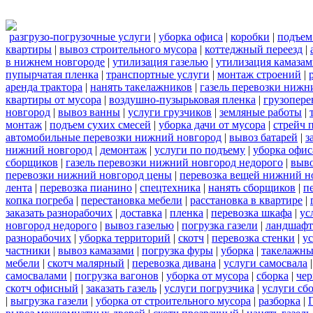
разгрузо-погрузочные услуги
|
уборка офиса
|
коробки
|
подъем
квартиры
|
вывоз строительного мусора
|
коттеджный переезд
|
в нижнем новгороде
|
утилизация газелью
|
утилизация камаза
пупырчатая пленка
|
транспортные услуги
|
монтаж строений
|
аренда трактора
|
нанять такелажников
|
газель перевозки нижн
квартиры от мусора
|
воздушно-пузырьковая пленка
|
грузопере
новгород
|
вывоз ванны
|
услуги грузчиков
|
земляные работы
|
монтаж
|
подъем сухих смесей
|
уборка дачи от мусора
|
стрейч 
автомобильные перевозки нижний новгород
|
вывоз батарей
|
з
нижний новгород
|
демонтаж
|
услуги по подъему
|
уборка офис
сборщиков
|
газель перевозки нижний новгород недорого
|
выв
перевозки нижний новгород цены
|
перевозка вещей нижний н
лента
|
перевозка пианино
|
спецтехника
|
нанять сборщиков
|
п
копка погреба
|
перестановка мебели
|
расстановка в квартире
|
заказать разнорабочих
|
доставка
|
пленка
|
перевозка шкафа
|
ус
новгород недорого
|
вывоз газелью
|
погрузка газели
|
ландшафт
разнорабочих
|
уборка территорий
|
скотч
|
перевозка стенки
|
ус
частники
|
вывоз камазами
|
погрузка фуры
|
уборка
|
такелажны
мебели
|
скотч малярный
|
перевозка дивана
|
услуги самосвала
самосвалами
|
погрузка вагонов
|
уборка от мусора
|
сборка
|
чер
скотч офисный
|
заказать газель
|
услуги погрузчика
|
услуги сб
|
выгрузка газели
|
уборка от строительного мусора
|
разборка
|