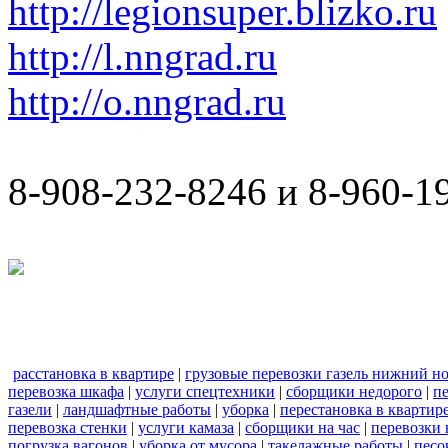
http://legionsuper.blizko.ru
http://l.nngrad.ru
http://o.nngrad.ru
8-908-232-8246 и 8-960-1
расстановка в квартире
|
грузовые перевозки газель нижний н
перевозка шкафа
|
услуги спецтехники
|
сборщики недорого
|
п
газели
|
ландшафтные работы
|
уборка
|
перестановка в квартир
перевозка стенки
|
услуги камаза
|
сборщики на час
|
перевозки 
погрузка вагонов
|
уборка от мусора
|
такелажные работы
|
песо