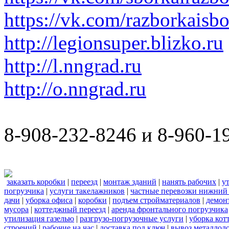
https://vk.com/razborkaisb
http://legionsuper.blizko.ru
http://l.nngrad.ru
http://o.nngrad.ru
8-908-232-8246 и 8-960-1
заказать коробки
|
переезд
|
монтаж зданий
|
нанять рабочих
|
у
погрузчика
|
услуги такелажников
|
частные перевозки нижний
дачи
|
уборка офиса
|
коробки
|
подъем стройматериалов
|
демон
мусора
|
коттеджный переезд
|
аренда фронтального погрузчика
утилизация газелью
|
разгрузо-погрузочные услуги
|
уборка кот
строений
|
рабочие на час
|
доставка под ключ
|
вывоз металлол