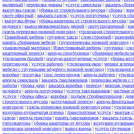
малярный
|
перевозка дивана
|
услуги самосвала
|
заказать сбор
выгрузка газели
|
уборка от строительного мусора
|
сборка
|
чер
скотч офисный
|
заказать газель
|
услуги погрузчика
|
услуги сб
|
выгрузка фуры
|
уборка квартиры от строительного мусора
|
ра
недорого
|
вывоз межкомнатных дверей
|
скотч прозрачный
|
на
газель перевозки нижний новгород
|
утилизация строительного
|
Гравийный щебень
|
грузовое такси
|
слом строений
|
разнораб
нанять сборщиков мебели
|
грузоперевозка нижний новгород
|
упаковочный материал
|
Известняковый щебень
|
грузчики
|
сно
квартирный переезд
|
аренда спецтехники
|
сборщики мебели н
утилизация батарей
|
погрузо-разгрузочные услуги
|
уборка кот
перегородок
|
услуги рабочих
|
утилизация окон
|
мешки зелены
мебели с грузчиками недорого нижний новгород
|
утилизация 
коробки
|
погрузка
|
снос перегородок
|
аренда рабочих
|
утилиз
аренда самосвала
|
заказать такелажников
|
перевозка мебели с
работы
|
уборка дачи
|
заказать коробки
|
переезд
|
монтаж здани
недорого
|
аренда погрузчика
|
услуги такелажников
|
частные 
услуги
|
уборка офиса
|
коробки
|
подъем стройматериалов
|
дем
строительного мусора
|
коттеджный переезд
|
аренда фронтальн
новгороде
|
газель перевозки нижний новгород цена
|
утилизац
воздушно-пупырчатая пленка
|
транспортные услуги
|
монтаж с
газели
|
аренда трактора
|
нанять такелажников
|
заказать газел
гипсокартона
|
уборка квартиры от мусора
|
воздушно-пузырько
перевозки нижний новгород
|
вывоз ванны
|
услуги грузчиков
|
транспортные перевозки нижний новгород
|
монтаж
|
подъем с