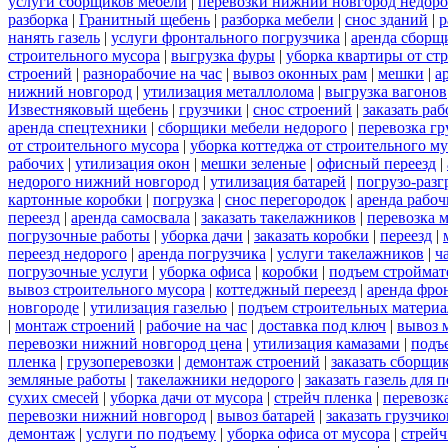
услуги сборщиков мебели
|
перевозки нижний новгород недоро
разборка
|
Гранитный щебень
|
разборка мебели
|
снос зданий
|
р
нанять газель
|
услуги фронтального погрузчика
|
аренда сборщ
строительного мусора
|
выгрузка фуры
|
уборка квартиры от ст
строений
|
разнорабочие на час
|
вывоз оконных рам
|
мешки
|
а
нижний новгород
|
утилизация металлолома
|
выгрузка вагонов
Известняковый щебень
|
грузчики
|
снос строений
|
заказать ра
аренда спецтехники
|
сборщики мебели недорого
|
перевозка гр
от строительного мусора
|
уборка коттеджа от строительного м
рабочих
|
утилизация окон
|
мешки зеленые
|
офисный переезд
|
недорого нижний новгород
|
утилизация батарей
|
погрузо-разг
картонные коробки
|
погрузка
|
снос перегородок
|
аренда рабоч
переезд
|
аренда самосвала
|
заказать такелажников
|
перевозка 
погрузочные работы
|
уборка дачи
|
заказать коробки
|
переезд
|
переезд недорого
|
аренда погрузчика
|
услуги такелажников
|
ч
погрузочные услуги
|
уборка офиса
|
коробки
|
подъем строймат
вывоз строительного мусора
|
коттеджный переезд
|
аренда фро
новгороде
|
утилизация газелью
|
подъем строительных материа
|
монтаж строений
|
рабочие на час
|
доставка под ключ
|
вывоз 
перевозки нижний новгород цена
|
утилизация камазами
|
подъ
пленка
|
грузоперевозки
|
демонтаж строений
|
заказать сборщи
земляные работы
|
такелажники недорого
|
заказать газель для
сухих смесей
|
уборка дачи от мусора
|
стрейч пленка
|
перевозк
перевозки нижний новгород
|
вывоз батарей
|
заказать грузчико
демонтаж
|
услуги по подъему
|
уборка офиса от мусора
|
стрейч