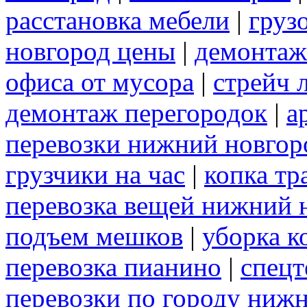
расстановка мебели
|
груз
новгород цены
|
демонтаж
офиса от мусора
|
стрейч 
демонтаж перегородок
|
а
перевозки нижний новгор
грузчики на час
|
копка т
перевозка вещей нижний 
подъем мешков
|
уборка к
перевозка пианино
|
спецт
перевозки по городу ниж