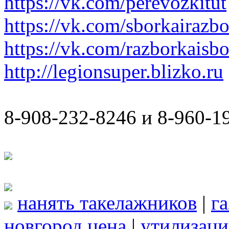
https://vk.com/perevozkitut
https://vk.com/sborkairazb
https://vk.com/razborkaisb
http://legionsuper.blizko.ru
8-908-232-8246 и 8-960-1
нанять такелажников
|
г
новгород цена
|
утилизаци