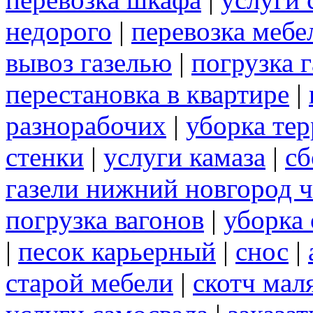
недорого
|
перевозка мебе
вывоз газелью
|
погрузка г
перестановка в квартире
|
разнорабочих
|
уборка те
стенки
|
услуги камаза
|
сб
газели нижний новгород 
погрузка вагонов
|
уборка 
|
песок карьерный
|
снос
|
старой мебели
|
скотч мал