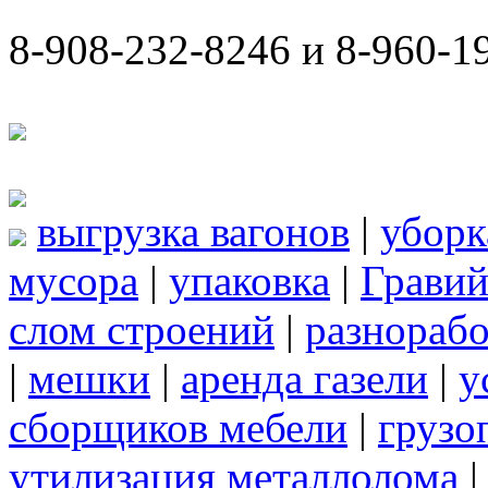
8-908-232-8246 и 8-960-1
выгрузка вагонов
|
уборк
мусора
|
упаковка
|
Грави
слом строений
|
разнорабо
|
мешки
|
аренда газели
|
у
сборщиков мебели
|
грузо
утилизация металлолома