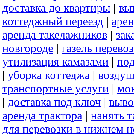
доставка до квартиры
|
вы
коттеджный переезд
|
арен
аренда такелажников
|
зак
новгороде
|
газель перево
утилизация камазами
|
под
|
уборка коттеджа
|
воздуш
транспортные услуги
|
мо
|
доставка под ключ
|
выво
аренда трактора
|
нанять 
для перевозки в нижнем н