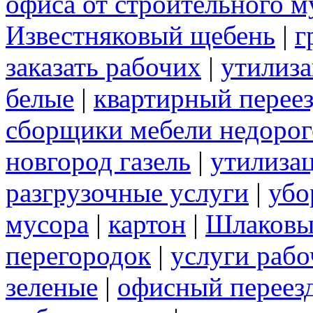
офиса от строительного м
Известняковый щебень
|
г
заказать рабочих
|
утилиза
белые
|
квартирный перее
сборщики мебели недорог
новгород газель
|
утилизац
разгрузочные услуги
|
убо
мусора
|
картон
|
Шлаковы
перегородок
|
услуги раб
зеленые
|
офисный переез