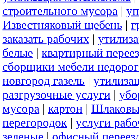
строительного мусора
|
уп
Известняковый щебень
|
г
заказать рабочих
|
утилиза
белые
|
квартирный перее
сборщики мебели недорог
новгород газель
|
утилиза
разгрузочные услуги
|
убо
мусора
|
картон
|
Шлаковы
перегородок
|
услуги раб
зеленые
|
офисный переез