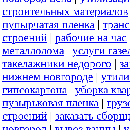
строительных материалов
пупырчатая пленка
|
транс
строений
|
рабочие на час
металлолома
|
услуги газе
такелажники недорого
|
за
нижнем новгороде
|
утили
гипсокартона
|
уборка ква
пузырьковая пленка
|
груз
строений
|
заказать сборщ
новгород
|
вывоз ванны
|
у