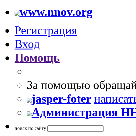
www.nnov.org
Регистрация
Вход
Помощь
За помощью обращай
jasper-foter
написат
Администрация Н
поиск по сайту