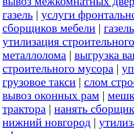
вывоз межкомнатных две
газель
|
услуги фронтальн
сборщиков мебели
|
газел
утилизация строительног
металлолома
|
выгрузка ва
строительного мусора
|
уп
грузовое такси
|
слом стр
вывоз оконных рам
|
меш
трактора
|
нанять сборщик
нижний новгород
|
утилиз