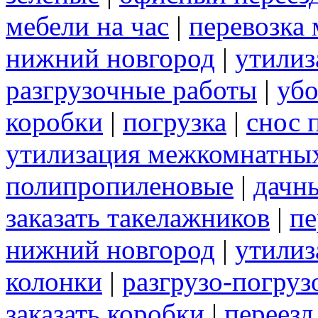
мебели на час
|
перевозка 
нижний новгород
|
утилиз
разгрузочные работы
|
убо
коробки
|
погрузка
|
снос 
утилизация межкомнатны
полипропиленовые
|
дачн
заказать такелажников
|
пе
нижний новгород
|
утилиз
колонки
|
разгрузо-погру
заказать коробки
|
переезд