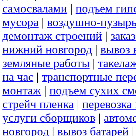
самосвалами
|
подъем гип
мусора
|
воздушно-пузырь
демонтаж строений
|
зака
нижний новгород
|
вывоз 
земляные работы
|
такела
на час
|
транспортные пер
монтаж
|
подъем сухих см
стрейч пленка
|
перевозка
услуги сборщиков
|
автом
новгород
|
вывоз батарей