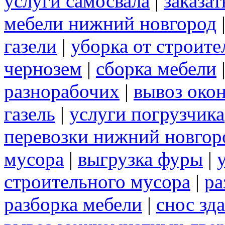
услуги самосвала
|
заказа
мебели нижний новгород
газели
|
уборка от строите
чернозем
|
сборка мебели
разнорабочих
|
вывоз око
газель
|
услуги погрузчика
перевозки нижний новгор
мусора
|
выгрузка фуры
|
строительного мусора
|
ра
разборка мебели
|
снос зд