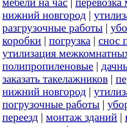
мебели на час
|
перевозка 
нижний новгород
|
утилиз
разгрузочные работы
|
убо
коробки
|
погрузка
|
снос 
утилизация межкомнатны
полипропиленовые
|
дачн
заказать такелажников
|
пе
нижний новгород
|
утилиз
погрузочные работы
|
убо
переезд
|
монтаж зданий
|