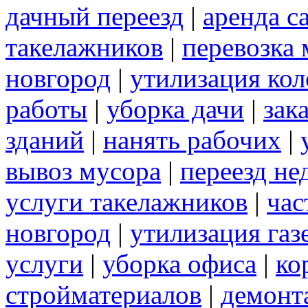
дачный переезд
|
аренда с
такелажников
|
перевозка
новгород
|
утилизация ко
работы
|
уборка дачи
|
зак
зданий
|
нанять рабочих
|
вывоз мусора
|
переезд не
услуги такелажников
|
час
новгород
|
утилизация газ
услуги
|
уборка офиса
|
ко
стройматериалов
|
демонт