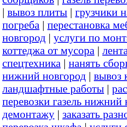
|
вывоз плиты
|
грузчики н
погреба
|
перестановка ме
новгород
|
услуги по мон
коттеджа от мусора
|
лент
спецтехника
|
нанять сбо
нижний новгород
|
вывоз 
ландшафтные работы
|
рас
перевозки газель нижний 
демонтажу
|
заказать раз
перевозка шкафа
|
услуги 