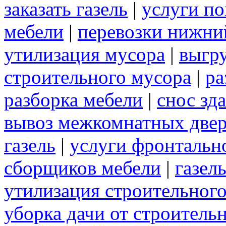
заказать газель
|
услуги по
мебели
|
перевозки нижни
утилизация мусора
|
выгр
строительного мусора
|
ра
разборка мебели
|
снос зд
вывоз межкомнатных две
газель
|
услуги фронтальн
сборщиков мебели
|
газел
утилизация строительног
уборка дачи от строитель