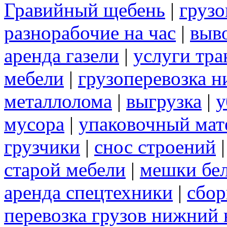
Гравийный щебень
|
грузо
разнорабочие на час
|
выв
аренда газели
|
услуги тра
мебели
|
грузоперевозка 
металлолома
|
выгрузка
|
у
мусора
|
упаковочный мат
грузчики
|
снос строений
старой мебели
|
мешки бе
аренда спецтехники
|
сбор
перевозка грузов нижний 