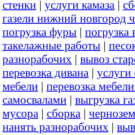
стенки
|
услуги камаза
|
сб
газели нижний новгород 
погрузка фуры
|
погрузка 
такелажные работы
|
песо
разнорабочих
|
вывоз ста
перевозка дивана
|
услуги
мебели
|
перевозка мебел
самосвалами
|
выгрузка га
мусора
|
сборка
|
чернозе
нанять разнорабочих
|
выв