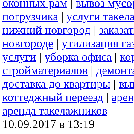
оконных рам
|
вывоз мусо
погрузчика
|
услуги такел
нижний новгород
|
заказа
новгороде
|
утилизация га
услуги
|
уборка офиса
|
ко
стройматериалов
|
демонт
доставка до квартиры
|
вы
коттеджный переезд
|
арен
аренда такелажников
10.09.2017 в 13:19