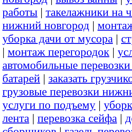
работы
|
такелажники на ч
нижний новгород
|
монта
уборка дачи от мусора
|
ст
|
монтаж перегородок
|
ус
автомобильные перевозки
батарей
|
заказать грузчик
грузовые перевозки нижн
услуги по подъему
|
уборк
лента
|
перевозка сейфа
|
д
сборщиков
|
газель перев