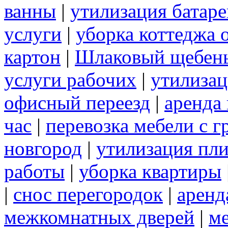
ванны
|
утилизация батаре
услуги
|
уборка коттеджа 
картон
|
Шлаковый щебен
услуги рабочих
|
утилизац
офисный переезд
|
аренда 
час
|
перевозка мебели с 
новгород
|
утилизация пл
работы
|
уборка квартиры
|
снос перегородок
|
аренд
межкомнатных дверей
|
м