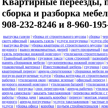
Квартирные переезды, п
сборка и разборка мебел
908-232-8246 и 8-960-195
выгрузка газели
|
уборка от строительного мусора
|
сборка
|
че
скотч офисный
|
заказать газель
|
услуги погрузчика
|
услуги сб
|
выгрузка фуры
|
уборка квартиры от строительного мусора
|
ра
недорого
|
вывоз межкомнатных дверей
|
скотч прозрачный
|
на
газель перевозки нижний новгород
|
утилизация строительного
|
Гравийный щебень
|
грузовое такси
|
слом строений
|
разнораб
нанять сборщиков мебели
|
грузоперевозка нижний новгород
|
упаковочный материал
|
Известняковый щебень
|
грузчики
|
сно
квартирный переезд
|
аренда спецтехники
|
сборщики мебели н
погрузо-разгрузочные услуги
|
уборка коттеджа от строительно
рабочих
|
утилизация окон
|
мешки зеленые
|
офисный переезд
|
недорого нижний новгород
|
утилизация батарей
|
утилизация 
коробки
|
погрузка
|
снос перегородок
|
аренда рабочих
|
утилиз
аренда самосвала
|
заказать такелажников
|
перевозка мебели с
работы
|
уборка дачи
|
заказать коробки
|
переезд
|
монтаж здани
недорого
|
аренда погрузчика
|
услуги такелажников
|
частные 
услуги
|
уборка офиса
|
коробки
|
подъем стройматериалов
|
дем