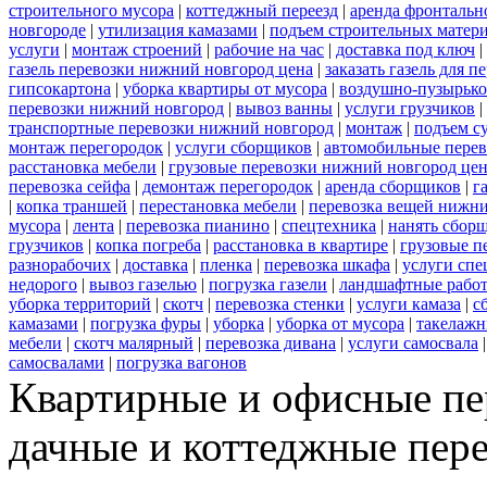
строительного мусора
|
коттеджный переезд
|
аренда фронтальн
новгороде
|
утилизация камазами
|
подъем строительных матер
услуги
|
монтаж строений
|
рабочие на час
|
доставка под ключ
|
газель перевозки нижний новгород цена
|
заказать газель для 
гипсокартона
|
уборка квартиры от мусора
|
воздушно-пузырько
перевозки нижний новгород
|
вывоз ванны
|
услуги грузчиков
|
транспортные перевозки нижний новгород
|
монтаж
|
подъем с
монтаж перегородок
|
услуги сборщиков
|
автомобильные пере
расстановка мебели
|
грузовые перевозки нижний новгород це
перевозка сейфа
|
демонтаж перегородок
|
аренда сборщиков
|
г
|
копка траншей
|
перестановка мебели
|
перевозка вещей нижн
мусора
|
лента
|
перевозка пианино
|
спецтехника
|
нанять сбор
грузчиков
|
копка погреба
|
расстановка в квартире
|
грузовые п
разнорабочих
|
доставка
|
пленка
|
перевозка шкафа
|
услуги спе
недорого
|
вывоз газелью
|
погрузка газели
|
ландшафтные рабо
уборка территорий
|
скотч
|
перевозка стенки
|
услуги камаза
|
с
камазами
|
погрузка фуры
|
уборка
|
уборка от мусора
|
такелажн
мебели
|
скотч малярный
|
перевозка дивана
|
услуги самосвала
самосвалами
|
погрузка вагонов
Квартирные и офисные пе
дачные и коттеджные пере