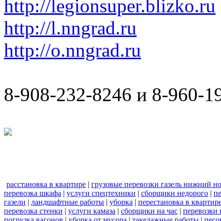
http://legionsuper.blizko.ru
http://l.nngrad.ru
http://o.nngrad.ru
8-908-232-8246 и 8-960-1
расстановка в квартире
|
грузовые перевозки газель нижний н
перевозка шкафа
|
услуги спецтехники
|
сборщики недорого
|
п
газели
|
ландшафтные работы
|
уборка
|
перестановка в квартир
перевозка стенки
|
услуги камаза
|
сборщики на час
|
перевозки 
погрузка вагонов
|
уборка от мусора
|
такелажные работы
|
песо