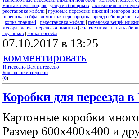
монтаж перегородок
|
услуги сборщиков
|
автомобильные пере
расстановка мебели
|
грузовые перевозки нижний новгород це
перевозка сейфа
|
демонтаж перегородок
|
аренда сборщиков
|
г
|
копка траншей
|
перестановка мебели
|
перевозка вещей нижн
мусора
|
лента
|
перевозка пианино
|
спецтехника
|
нанять сбор
грузчиков
|
копка погреба
07.10.2017 в 13:25
комментировать
Интересно
Вам интересно
Больше не интересно
(
0
)
Коробки для переезда 
Картонные коробки много
Размер 600х400х400 и дру