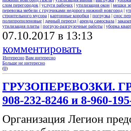
слом перегородок
|
услуги рабочих
|
утилизация окон
|
мешки з
перевозка мебели с грузчиками недорого нижний новгород
|
ут
строительного мусора
|
картонные коробки
|
погрузка
|
снос пе
полипропиленовые
|
дачный переезд
|
аренда самосвала
|
заказа
утилизация плиты
|
погрузо-разгрузочные работы
|
уборка квар
07.10.2017 в 13:13
комментировать
Интересно
Вам интересно
Больше не интересно
(
0
)
ГРУЗОПЕРЕВОЗКИ. ГР
908-232-8246 и 8-960-195
Организация Легион предо