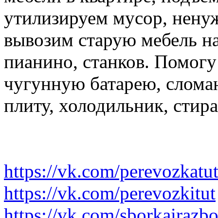
утилизируем мусор, нену
вывозим старую мебель на 
пианино, станков. Помогу
чугунную батарею, слома
плиту, холодильник, стир
https://vk.com/perevozkatu
https://vk.com/perevozkitut
https://vk.com/sborkairazb