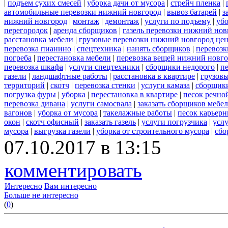
|
подъем сухих смесей
|
уборка дачи от мусора
|
стрейч пленка
|
автомобильные перевозки нижний новгород
|
вывоз батарей
|
з
нижний новгород
|
монтаж
|
демонтаж
|
услуги по подъему
|
убо
перегородок
|
аренда сборщиков
|
газель перевозки нижний нов
расстановка мебели
|
грузовые перевозки нижний новгород це
перевозка пианино
|
спецтехника
|
нанять сборщиков
|
перевозк
погреба
|
перестановка мебели
|
перевозка вещей нижний новг
перевозка шкафа
|
услуги спецтехники
|
сборщики недорого
|
п
газели
|
ландшафтные работы
|
расстановка в квартире
|
грузовы
территорий
|
скотч
|
перевозка стенки
|
услуги камаза
|
сборщики
погрузка фуры
|
уборка
|
перестановка в квартире
|
песок речно
перевозка дивана
|
услуги самосвала
|
заказать сборщиков мебе
вагонов
|
уборка от мусора
|
такелажные работы
|
песок карьер
окон
|
скотч офисный
|
заказать газель
|
услуги погрузчика
|
усл
мусора
|
выгрузка газели
|
уборка от строительного мусора
|
сбо
07.10.2017 в 13:15
комментировать
Интересно
Вам интересно
Больше не интересно
(
0
)