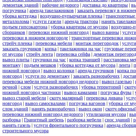
демонтаж зданий
|
рабочие недорого
|
доставка до квартиры
|
вы
погрузчика
|
аренда такелажников
|
заказать перевозку в нижне
уборка коттеджа
|
воздушно-пупырчатая пленка
|
транспортные
металлолома
|
услуги газели
|
аренда трактора
|
нанять такелаж
подъем гипсокартона
|
уборка квартиры от мусора
|
воздушно-п
сборщиков
|
перевозки нижний новгород
|
вывоз ванны
|
услуги
перевозки в нижнем новгороде
|
транспортные перевозки нижн
стрейч пленка
|
перевозка мебели
|
монтаж перегородок
|
услуг
заказать грузчиков
|
копка
|
такелажники на час
|
грузовые пере
от мусора
|
стрейч лента
|
перевозка сейфа
|
демонтаж перегоро
вывоз плиты
|
грузчики на час
|
копка траншей
|
расстановка ме
монтажу
|
подъем мешков
|
уборка коттеджа от мусора
|
лента
|
п
нижний новгород
|
вывоз колонки
|
аренда грузчиков
|
копка по
новгород
|
услуги по демонтажу
|
заказать разнорабочих
|
доста
перевозка мебели нижний новгород недорого
|
вывоз газелью
|
речной
|
слом
|
услуги разнорабочих
|
уборка территорий
|
скотч
нижний новгород частники
|
вывоз камазами
|
погрузка фуры
|
вывоз старой мебели
|
скотч малярный
|
перевозка дивана
|
услу
новгород
|
вывоз самосвалами
|
погрузка вагонов
|
уборка от му
слом зданий
|
нанять разнорабочих
|
вывоз окон
|
скотч офисны
перевозки нижний новгород недорого
|
утилизация мусора
|
вы
разборка
|
Гранитный щебень
|
разборка мебели
|
снос зданий
|
р
нанять газель
|
услуги фронтального погрузчика
|
аренда сборщ
строительного мусора