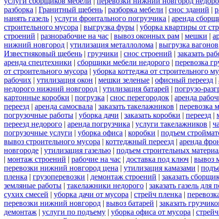
услуги сборщиков мебели
|
перевозки нижний новгород недоро
разборка
|
Гранитный щебень
|
разборка мебели
|
снос зданий
|
р
нанять газель
|
услуги фронтального погрузчика
|
аренда сборщ
строительного мусора
|
выгрузка фуры
|
уборка квартиры от ст
строений
|
разнорабочие на час
|
вывоз оконных рам
|
мешки
|
а
нижний новгород
|
утилизация металлолома
|
выгрузка вагонов
Известняковый щебень
|
грузчики
|
снос строений
|
заказать ра
аренда спецтехники
|
сборщики мебели недорого
|
перевозка гр
от строительного мусора
|
уборка коттеджа от строительного м
рабочих
|
утилизация окон
|
мешки зеленые
|
офисный переезд
|
недорого нижний новгород
|
утилизация батарей
|
погрузо-разг
картонные коробки
|
погрузка
|
снос перегородок
|
аренда рабоч
переезд
|
аренда самосвала
|
заказать такелажников
|
перевозка 
погрузочные работы
|
уборка дачи
|
заказать коробки
|
переезд
|
переезд недорого
|
аренда погрузчика
|
услуги такелажников
|
ч
погрузочные услуги
|
уборка офиса
|
коробки
|
подъем строймат
вывоз строительного мусора
|
коттеджный переезд
|
аренда фро
новгороде
|
утилизация газелью
|
подъем строительных материа
|
монтаж строений
|
рабочие на час
|
доставка под ключ
|
вывоз 
перевозки нижний новгород цена
|
утилизация камазами
|
подъ
пленка
|
грузоперевозки
|
демонтаж строений
|
заказать сборщи
земляные работы
|
такелажники недорого
|
заказать газель для
сухих смесей
|
уборка дачи от мусора
|
стрейч пленка
|
перевозк
перевозки нижний новгород
|
вывоз батарей
|
заказать грузчико
демонтаж
|
услуги по подъему
|
уборка офиса от мусора
|
стрейч