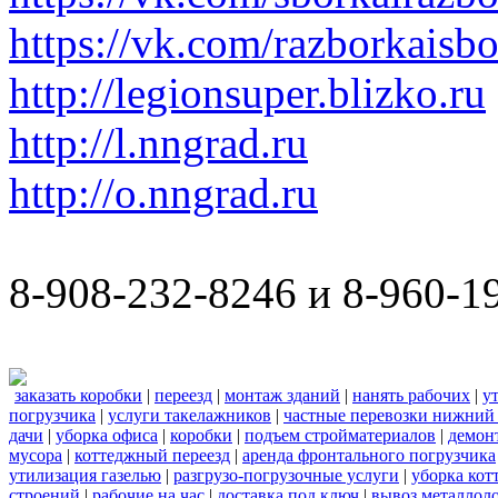
https://vk.com/razborkaisb
http://legionsuper.blizko.ru
http://l.nngrad.ru
http://o.nngrad.ru
8-908-232-8246 и 8-960-1
заказать коробки
|
переезд
|
монтаж зданий
|
нанять рабочих
|
у
погрузчика
|
услуги такелажников
|
частные перевозки нижний
дачи
|
уборка офиса
|
коробки
|
подъем стройматериалов
|
демон
мусора
|
коттеджный переезд
|
аренда фронтального погрузчика
утилизация газелью
|
разгрузо-погрузочные услуги
|
уборка кот
строений
|
рабочие на час
|
доставка под ключ
|
вывоз металлол