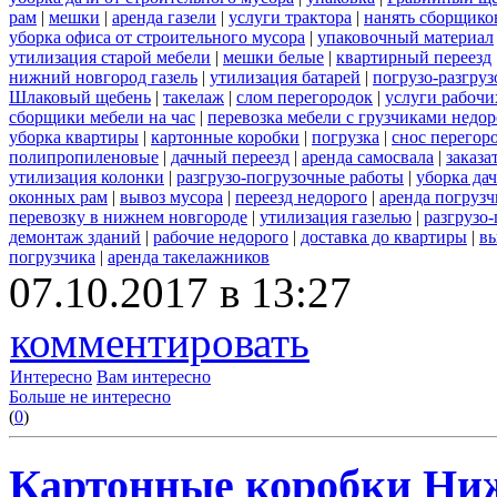
рам
|
мешки
|
аренда газели
|
услуги трактора
|
нанять сборщико
уборка офиса от строительного мусора
|
упаковочный материал
утилизация старой мебели
|
мешки белые
|
квартирный переезд
нижний новгород газель
|
утилизация батарей
|
погрузо-разгру
Шлаковый щебень
|
такелаж
|
слом перегородок
|
услуги рабочи
сборщики мебели на час
|
перевозка мебели с грузчиками недо
уборка квартиры
|
картонные коробки
|
погрузка
|
снос перегор
полипропиленовые
|
дачный переезд
|
аренда самосвала
|
заказа
утилизация колонки
|
разгрузо-погрузочные работы
|
уборка да
оконных рам
|
вывоз мусора
|
переезд недорого
|
аренда погрузч
перевозку в нижнем новгороде
|
утилизация газелью
|
разгрузо
демонтаж зданий
|
рабочие недорого
|
доставка до квартиры
|
вы
погрузчика
|
аренда такелажников
07.10.2017 в 13:27
комментировать
Интересно
Вам интересно
Больше не интересно
(
0
)
Картонные коробки Ни