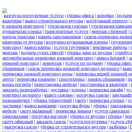
разгрузо-погрузочные услуги
|
уборка офиса
|
коробки
|
подъем
квартиры
|
вывоз строительного мусора
|
коттеджный переезд
|
в нижнем новгороде
|
утилизация газелью
|
утилизация камаза
пупырчатая пленка
|
транспортные услуги
|
монтаж строений
|
аренда трактора
|
нанять такелажников
|
газель перевозки нижн
квартиры от мусора
|
воздушно-пузырьковая пленка
|
грузопере
новгород
|
вывоз ванны
|
услуги грузчиков
|
земляные работы
|
монтаж
|
подъем сухих смесей
|
уборка дачи от мусора
|
стрейч 
автомобильные перевозки нижний новгород
|
вывоз батарей
|
з
нижний новгород
|
демонтаж
|
услуги по подъему
|
уборка офис
сборщиков
|
газель перевозки нижний новгород недорого
|
выв
перевозки нижний новгород цены
|
перевозка вещей нижний н
лента
|
перевозка пианино
|
спецтехника
|
нанять сборщиков
|
п
копка погреба
|
перестановка мебели
|
расстановка в квартире
|
заказать разнорабочих
|
доставка
|
пленка
|
перевозка шкафа
|
ус
новгород недорого
|
вывоз газелью
|
погрузка газели
|
ландшафт
разнорабочих
|
уборка территорий
|
скотч
|
перевозка стенки
|
ус
частники
|
вывоз камазами
|
погрузка фуры
|
уборка
|
такелажны
мебели
|
скотч малярный
|
перевозка дивана
|
услуги самосвала
самосвалами
|
погрузка вагонов
|
уборка от мусора
|
сборка
|
чер
скотч офисный
|
заказать газель
|
услуги погрузчика
|
услуги сб
|
выгрузка газели
|
уборка от строительного мусора
|
разборка
|