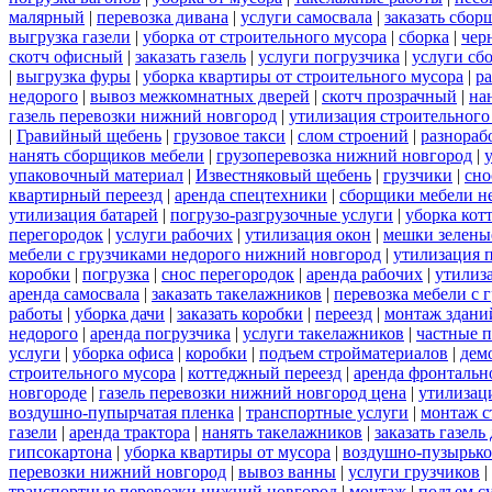
малярный
|
перевозка дивана
|
услуги самосвала
|
заказать сбор
выгрузка газели
|
уборка от строительного мусора
|
сборка
|
чер
скотч офисный
|
заказать газель
|
услуги погрузчика
|
услуги сб
|
выгрузка фуры
|
уборка квартиры от строительного мусора
|
ра
недорого
|
вывоз межкомнатных дверей
|
скотч прозрачный
|
на
газель перевозки нижний новгород
|
утилизация строительного
|
Гравийный щебень
|
грузовое такси
|
слом строений
|
разнораб
нанять сборщиков мебели
|
грузоперевозка нижний новгород
|
упаковочный материал
|
Известняковый щебень
|
грузчики
|
сно
квартирный переезд
|
аренда спецтехники
|
сборщики мебели н
утилизация батарей
|
погрузо-разгрузочные услуги
|
уборка кот
перегородок
|
услуги рабочих
|
утилизация окон
|
мешки зелены
мебели с грузчиками недорого нижний новгород
|
утилизация 
коробки
|
погрузка
|
снос перегородок
|
аренда рабочих
|
утилиз
аренда самосвала
|
заказать такелажников
|
перевозка мебели с
работы
|
уборка дачи
|
заказать коробки
|
переезд
|
монтаж здани
недорого
|
аренда погрузчика
|
услуги такелажников
|
частные 
услуги
|
уборка офиса
|
коробки
|
подъем стройматериалов
|
дем
строительного мусора
|
коттеджный переезд
|
аренда фронтальн
новгороде
|
газель перевозки нижний новгород цена
|
утилизац
воздушно-пупырчатая пленка
|
транспортные услуги
|
монтаж с
газели
|
аренда трактора
|
нанять такелажников
|
заказать газел
гипсокартона
|
уборка квартиры от мусора
|
воздушно-пузырько
перевозки нижний новгород
|
вывоз ванны
|
услуги грузчиков
|
транспортные перевозки нижний новгород
|
монтаж
|
подъем с