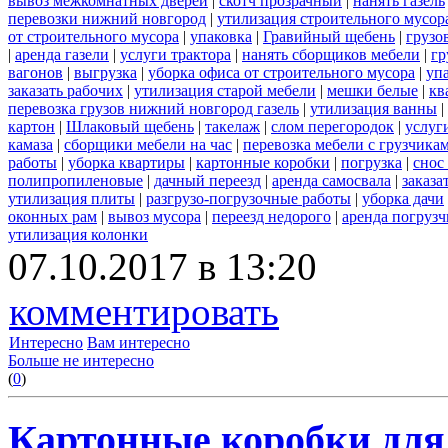
вывоз межкомнатных дверей
|
скотч прозрачный
|
нанять газель
перевозки нижний новгород
|
утилизация строительного мусор
от строительного мусора
|
упаковка
|
Гравийный щебень
|
грузо
|
аренда газели
|
услуги трактора
|
нанять сборщиков мебели
|
гр
вагонов
|
выгрузка
|
уборка офиса от строительного мусора
|
уп
заказать рабочих
|
утилизация старой мебели
|
мешки белые
|
кв
перевозка грузов нижний новгород газель
|
утилизация ванны
|
картон
|
Шлаковый щебень
|
такелаж
|
слом перегородок
|
услуг
камаза
|
сборщики мебели на час
|
перевозка мебели с грузчик
работы
|
уборка квартиры
|
картонные коробки
|
погрузка
|
снос
полипропиленовые
|
дачный переезд
|
аренда самосвала
|
заказа
утилизация плиты
|
разгрузо-погрузочные работы
|
уборка дачи
оконных рам
|
вывоз мусора
|
переезд недорого
|
аренда погрузч
утилизация колонки
07.10.2017 в 13:20
комментировать
Интересно
Вам интересно
Больше не интересно
(
0
)
Картонные коробки для 