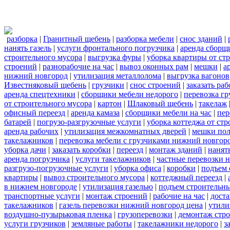
разборка
|
Гранитный щебень
|
разборка мебели
|
снос зданий
|
нанять газель
|
услуги фронтального погрузчика
|
аренда сборщ
строительного мусора
|
выгрузка фуры
|
уборка квартиры от ст
строений
|
разнорабочие на час
|
вывоз оконных рам
|
мешки
|
а
нижний новгород
|
утилизация металлолома
|
выгрузка вагонов
Известняковый щебень
|
грузчики
|
снос строений
|
заказать ра
аренда спецтехники
|
сборщики мебели недорого
|
перевозка гр
от строительного мусора
|
картон
|
Шлаковый щебень
|
такелаж
офисный переезд
|
аренда камаза
|
сборщики мебели на час
|
пер
батарей
|
погрузо-разгрузочные услуги
|
уборка коттеджа от ст
аренда рабочих
|
утилизация межкомнатных дверей
|
мешки по
такелажников
|
перевозка мебели с грузчиками нижний новгор
уборка дачи
|
заказать коробки
|
переезд
|
монтаж зданий
|
нанят
аренда погрузчика
|
услуги такелажников
|
частные перевозки 
разгрузо-погрузочные услуги
|
уборка офиса
|
коробки
|
подъем 
квартиры
|
вывоз строительного мусора
|
коттеджный переезд
|
в нижнем новгороде
|
утилизация газелью
|
подъем строительн
транспортные услуги
|
монтаж строений
|
рабочие на час
|
доста
такелажников
|
газель перевозки нижний новгород цена
|
утили
воздушно-пузырьковая пленка
|
грузоперевозки
|
демонтаж стр
услуги грузчиков
|
земляные работы
|
такелажники недорого
|
з