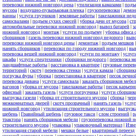
перевозки нижний новгород цена
|
утилизация камазами
|
подъ
мусора
|
воздушно-пузырьковая пленка
|
грузоперевозки
|
демон
ванны
|
услуги грузчиков
|
земляные работы
|
такелажники нед
самосвалами
|
подъем сухих смесей
|
уборка дачи от мусора
|
ст
автомобильные перевозки нижний новгород
|
вывоз батарей
|
з
нижний новгород
|
монтаж
|
услуги по подъему
|
уборка офиса 
сборщиков
|
газель перевозки нижний новгород недорого
|
выв
перевозки нижний новгород цены
|
демонтаж
|
подъем мешков
нанять сборщиков
|
перевозки по городу нижний новгород
|
вы
перевозка вещей нижний новгород
|
услуги по монтажу
|
услуг
шкафа
|
услуги спецтехники
|
сборщики недорого
|
перевозка м
ландшафтные работы
|
расстановка в квартире
|
грузовые перев
территорий
|
скотч
|
перевозка стенки
|
услуги камаза
|
сборщики
погрузка фуры
|
уборка
|
перестановка в квартире
|
песок речно
перевозка дивана
|
услуги самосвала
|
заказать сборщиков мебе
вагонов
|
уборка от мусора
|
такелажные работы
|
песок карьер
офисный
|
заказать газель
|
услуги погрузчика
|
услуги сборщик
выгрузка газели
|
уборка от строительного мусора
|
сборка
|
чер
межкомнатных дверей
|
скотч прозрачный
|
нанять газель
|
услу
нижний новгород
|
утилизация строительного мусора
|
выгрузк
щебень
|
Гравийный щебень
|
грузовое такси
|
слом строений
|
р
трактора
|
нанять сборщиков мебели
|
грузоперевозка нижний н
строительного мусора
|
упаковка
|
упаковочный материал
|
Изве
утилизация старой мебели
|
мешки белые
|
квартирный переезд
нижний новгород газель
|
утилизация ванны
|
выгрузка
|
уборка