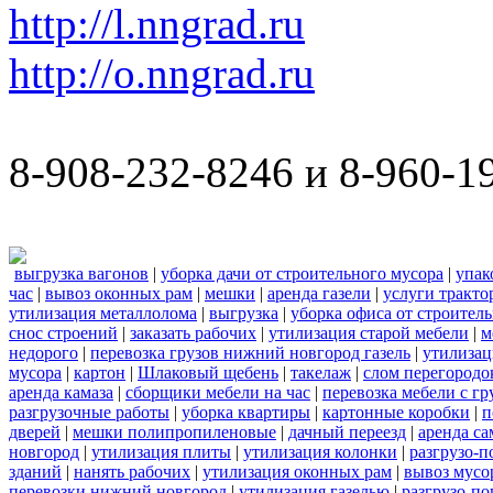
http://l.nngrad.ru
http://o.nngrad.ru
8-908-232-8246 и 8-960-1
выгрузка вагонов
|
уборка дачи от строительного мусора
|
упак
час
|
вывоз оконных рам
|
мешки
|
аренда газели
|
услуги тракто
утилизация металлолома
|
выгрузка
|
уборка офиса от строител
снос строений
|
заказать рабочих
|
утилизация старой мебели
|
м
недорого
|
перевозка грузов нижний новгород газель
|
утилизац
мусора
|
картон
|
Шлаковый щебень
|
такелаж
|
слом перегородо
аренда камаза
|
сборщики мебели на час
|
перевозка мебели с г
разгрузочные работы
|
уборка квартиры
|
картонные коробки
|
п
дверей
|
мешки полипропиленовые
|
дачный переезд
|
аренда са
новгород
|
утилизация плиты
|
утилизация колонки
|
разгрузо-п
зданий
|
нанять рабочих
|
утилизация оконных рам
|
вывоз мусо
перевозки нижний новгород
|
утилизация газелью
|
разгрузо-по