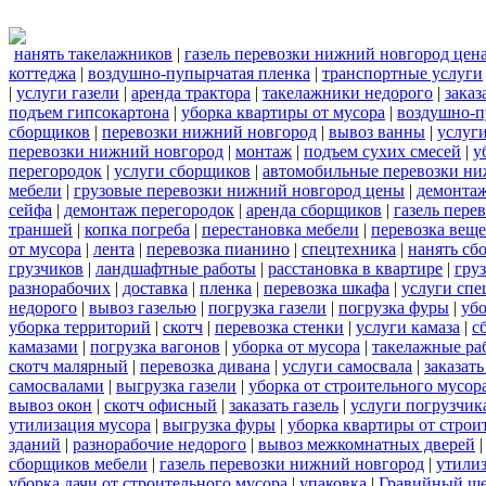
нанять такелажников
|
газель перевозки нижний новгород цен
коттеджа
|
воздушно-пупырчатая пленка
|
транспортные услуги
|
услуги газели
|
аренда трактора
|
такелажники недорого
|
заказ
подъем гипсокартона
|
уборка квартиры от мусора
|
воздушно-п
сборщиков
|
перевозки нижний новгород
|
вывоз ванны
|
услуги
перевозки нижний новгород
|
монтаж
|
подъем сухих смесей
|
у
перегородок
|
услуги сборщиков
|
автомобильные перевозки ни
мебели
|
грузовые перевозки нижний новгород цены
|
демонта
сейфа
|
демонтаж перегородок
|
аренда сборщиков
|
газель пере
траншей
|
копка погреба
|
перестановка мебели
|
перевозка вещ
от мусора
|
лента
|
перевозка пианино
|
спецтехника
|
нанять сб
грузчиков
|
ландшафтные работы
|
расстановка в квартире
|
гру
разнорабочих
|
доставка
|
пленка
|
перевозка шкафа
|
услуги спе
недорого
|
вывоз газелью
|
погрузка газели
|
погрузка фуры
|
уб
уборка территорий
|
скотч
|
перевозка стенки
|
услуги камаза
|
с
камазами
|
погрузка вагонов
|
уборка от мусора
|
такелажные ра
скотч малярный
|
перевозка дивана
|
услуги самосвала
|
заказат
самосвалами
|
выгрузка газели
|
уборка от строительного мусор
вывоз окон
|
скотч офисный
|
заказать газель
|
услуги погрузчик
утилизация мусора
|
выгрузка фуры
|
уборка квартиры от строи
зданий
|
разнорабочие недорого
|
вывоз межкомнатных дверей
сборщиков мебели
|
газель перевозки нижний новгород
|
утилиз
уборка дачи от строительного мусора
|
упаковка
|
Гравийный ще