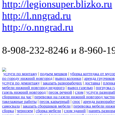
http://legionsuper.blizko.ru
http://l.nngrad.ru
http://o.nngrad.ru
8-908-232-8246 и 8-960-1
услуги по монтажу
|
подъем мешков
|
уборка коттеджа от мусо
по городу нижний новгород
|
вывоз колонки
|
аренда грузчиков
услуги по демонтажу
|
заказать разнорабочих
|
доставка
|
пленк
мебели нижний новгород недорого
|
вывоз газелью
|
погрузка г
газель нижний новгород
|
песок речной
|
слом
|
услуги разнора
сборщики на час
|
перевозки на газели нижний новгород частн
такелажные работы
|
песок карьерный
|
снос
|
аренда разнорабо
самосвала
|
заказать сборщиков мебели
|
перевозка мебели ниж
сборка
|
чернозем
|
сборка мебели
|
слом зданий
|
нанять разнор