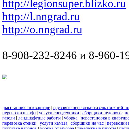
http://legionsuper.blizko.ru
http://l.nngrad.ru
http://o.nngrad.ru
8-908-232-8246 и 8-960-1
расстановка в квартире
|
грузовые перевозки газель нижний н
перевозка шкафа
|
услуги спецтехники
|
сборщики недорого
|
п
газели
|
ландшафтные работы
|
уборка
|
перестановка в квартир
перевозка стенки
|
услуги камаза
|
сборщики на час
|
перевозки 
погрузка вагонов
|
уборка от мусора
|
такелажные работы
|
песо