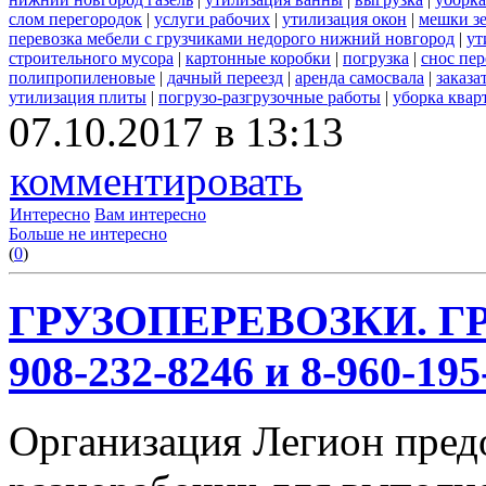
слом перегородок
|
услуги рабочих
|
утилизация окон
|
мешки з
перевозка мебели с грузчиками недорого нижний новгород
|
ут
строительного мусора
|
картонные коробки
|
погрузка
|
снос пе
полипропиленовые
|
дачный переезд
|
аренда самосвала
|
заказа
утилизация плиты
|
погрузо-разгрузочные работы
|
уборка квар
07.10.2017 в 13:13
комментировать
Интересно
Вам интересно
Больше не интересно
(
0
)
ГРУЗОПЕРЕВОЗКИ. ГР
908-232-8246 и 8-960-195
Организация Легион предо