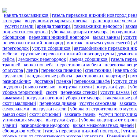
нанять такелажников
|
газель перевозки нижний новгород цен
коттеджа
|
воздушно-пупырчатая пленка
|
транспортные услуги
|
услуги газели
|
аренда трактора
|
такелажники недорого
|
заказ
подъем гипсокартона
|
уборка квартиры от мусора
|
воздушно-п
сборщиков
|
перевозки нижний новгород
|
вывоз ванны
|
услуги
перевозки нижний новгород
|
монтаж
|
подъем сухих смесей
|
у
перегородок
|
услуги сборщиков
|
автомобильные перевозки ни
мебели
|
грузовые перевозки нижний новгород цены
|
демонта
сейфа
|
демонтаж перегородок
|
аренда сборщиков
|
газель пере
траншей
|
копка погреба
|
перестановка мебели
|
перевозка вещ
от мусора
|
лента
|
перевозка пианино
|
спецтехника
|
нанять сб
грузчиков
|
ландшафтные работы
|
расстановка в квартире
|
гру
разнорабочих
|
доставка
|
пленка
|
перевозка шкафа
|
услуги спе
недорого
|
вывоз газелью
|
погрузка газели
|
погрузка фуры
|
уб
уборка территорий
|
скотч
|
перевозка стенки
|
услуги камаза
|
с
камазами
|
погрузка вагонов
|
уборка от мусора
|
такелажные ра
скотч малярный
|
перевозка дивана
|
услуги самосвала
|
заказат
самосвалами
|
выгрузка газели
|
уборка от строительного мусор
вывоз окон
|
скотч офисный
|
заказать газель
|
услуги погрузчик
утилизация мусора
|
выгрузка фуры
|
уборка квартиры от строи
зданий
|
разнорабочие недорого
|
вывоз межкомнатных дверей
сборщиков мебели
|
газель перевозки нижний новгород
|
утилиз
уборка дачи от строительного мусора
|
упаковка
|
Гравийный ще