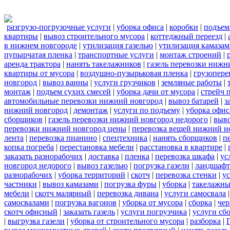
разгрузо-погрузочные услуги
|
уборка офиса
|
коробки
|
подъем
квартиры
|
вывоз строительного мусора
|
коттеджный переезд
|
в нижнем новгороде
|
утилизация газелью
|
утилизация камаза
пупырчатая пленка
|
транспортные услуги
|
монтаж строений
|
аренда трактора
|
нанять такелажников
|
газель перевозки нижн
квартиры от мусора
|
воздушно-пузырьковая пленка
|
грузопере
новгород
|
вывоз ванны
|
услуги грузчиков
|
земляные работы
|
монтаж
|
подъем сухих смесей
|
уборка дачи от мусора
|
стрейч 
автомобильные перевозки нижний новгород
|
вывоз батарей
|
з
нижний новгород
|
демонтаж
|
услуги по подъему
|
уборка офис
сборщиков
|
газель перевозки нижний новгород недорого
|
выв
перевозки нижний новгород цены
|
перевозка вещей нижний н
лента
|
перевозка пианино
|
спецтехника
|
нанять сборщиков
|
п
копка погреба
|
перестановка мебели
|
расстановка в квартире
|
заказать разнорабочих
|
доставка
|
пленка
|
перевозка шкафа
|
ус
новгород недорого
|
вывоз газелью
|
погрузка газели
|
ландшафт
разнорабочих
|
уборка территорий
|
скотч
|
перевозка стенки
|
ус
частники
|
вывоз камазами
|
погрузка фуры
|
уборка
|
такелажны
мебели
|
скотч малярный
|
перевозка дивана
|
услуги самосвала
самосвалами
|
погрузка вагонов
|
уборка от мусора
|
сборка
|
чер
скотч офисный
|
заказать газель
|
услуги погрузчика
|
услуги сб
|
выгрузка газели
|
уборка от строительного мусора
|
разборка
|