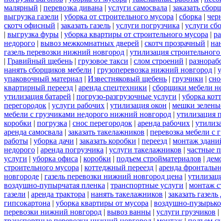
малярный
|
перевозка дивана
|
услуги самосвала
|
заказать сбор
выгрузка газели
|
уборка от строительного мусора
|
сборка
|
чер
скотч офисный
|
заказать газель
|
услуги погрузчика
|
услуги сб
|
выгрузка фуры
|
уборка квартиры от строительного мусора
|
ра
недорого
|
вывоз межкомнатных дверей
|
скотч прозрачный
|
на
газель перевозки нижний новгород
|
утилизация строительного
|
Гравийный щебень
|
грузовое такси
|
слом строений
|
разнораб
нанять сборщиков мебели
|
грузоперевозка нижний новгород
|
упаковочный материал
|
Известняковый щебень
|
грузчики
|
сно
квартирный переезд
|
аренда спецтехники
|
сборщики мебели н
утилизация батарей
|
погрузо-разгрузочные услуги
|
уборка кот
перегородок
|
услуги рабочих
|
утилизация окон
|
мешки зелены
мебели с грузчиками недорого нижний новгород
|
утилизация 
коробки
|
погрузка
|
снос перегородок
|
аренда рабочих
|
утилиз
аренда самосвала
|
заказать такелажников
|
перевозка мебели с
работы
|
уборка дачи
|
заказать коробки
|
переезд
|
монтаж здани
недорого
|
аренда погрузчика
|
услуги такелажников
|
частные 
услуги
|
уборка офиса
|
коробки
|
подъем стройматериалов
|
дем
строительного мусора
|
коттеджный переезд
|
аренда фронтальн
новгороде
|
газель перевозки нижний новгород цена
|
утилизац
воздушно-пупырчатая пленка
|
транспортные услуги
|
монтаж с
газели
|
аренда трактора
|
нанять такелажников
|
заказать газел
гипсокартона
|
уборка квартиры от мусора
|
воздушно-пузырько
перевозки нижний новгород
|
вывоз ванны
|
услуги грузчиков
|
транспортные перевозки нижний новгород
|
монтаж
|
подъем с