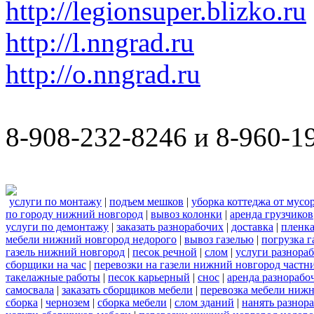
http://legionsuper.blizko.ru
http://l.nngrad.ru
http://o.nngrad.ru
8-908-232-8246 и 8-960-1
услуги по монтажу
|
подъем мешков
|
уборка коттеджа от мусо
по городу нижний новгород
|
вывоз колонки
|
аренда грузчиков
услуги по демонтажу
|
заказать разнорабочих
|
доставка
|
пленк
мебели нижний новгород недорого
|
вывоз газелью
|
погрузка г
газель нижний новгород
|
песок речной
|
слом
|
услуги разнора
сборщики на час
|
перевозки на газели нижний новгород частн
такелажные работы
|
песок карьерный
|
снос
|
аренда разнорабо
самосвала
|
заказать сборщиков мебели
|
перевозка мебели ниж
сборка
|
чернозем
|
сборка мебели
|
слом зданий
|
нанять разнор