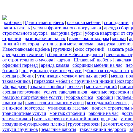
разборка
|
Гранитный щебень
|
разборка мебели
|
снос зданий
|
нанять газель
|
услуги фронтального погрузчика
|
аренда сборщ
строительного мусора
|
выгрузка фуры
|
уборка квартиры от ст
строений
|
разнорабочие на час
|
вывоз оконных рам
|
мешки
|
а
нижний новгород
|
утилизация металлолома
|
выгрузка вагонов
Известняковый щебень
|
грузчики
|
снос строений
|
заказать ра
аренда спецтехники
|
сборщики мебели недорого
|
перевозка гр
от строительного мусора
|
картон
|
Шлаковый щебень
|
такелаж
офисный переезд
|
аренда камаза
|
сборщики мебели на час
|
пер
батарей
|
погрузо-разгрузочные услуги
|
уборка коттеджа от ст
аренда рабочих
|
утилизация межкомнатных дверей
|
мешки по
такелажников
|
перевозка мебели с грузчиками нижний новгор
уборка дачи
|
заказать коробки
|
переезд
|
монтаж зданий
|
нанят
аренда погрузчика
|
услуги такелажников
|
частные перевозки 
разгрузо-погрузочные услуги
|
уборка офиса
|
коробки
|
подъем 
квартиры
|
вывоз строительного мусора
|
коттеджный переезд
|
в нижнем новгороде
|
утилизация газелью
|
подъем строительн
транспортные услуги
|
монтаж строений
|
рабочие на час
|
доста
такелажников
|
газель перевозки нижний новгород цена
|
утили
воздушно-пузырьковая пленка
|
грузоперевозки
|
демонтаж стр
услуги грузчиков
|
земляные работы
|
такелажники недорого
|
з