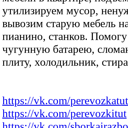
утилизируем мусор, нену
вывозим старую мебель на 
пианино, станков. Помогу
чугунную батарею, слома
плиту, холодильник, стир
https://vk.com/perevozkatu
https://vk.com/perevozkitut
https://vk.com/sborkairazb