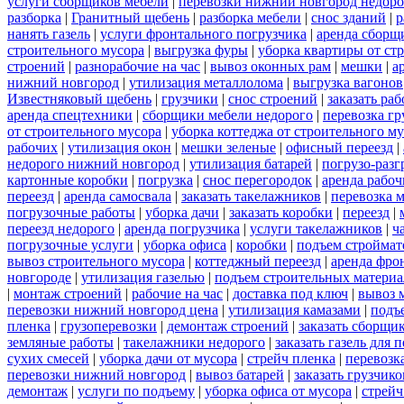
услуги сборщиков мебели
|
перевозки нижний новгород недоро
разборка
|
Гранитный щебень
|
разборка мебели
|
снос зданий
|
р
нанять газель
|
услуги фронтального погрузчика
|
аренда сборщ
строительного мусора
|
выгрузка фуры
|
уборка квартиры от ст
строений
|
разнорабочие на час
|
вывоз оконных рам
|
мешки
|
а
нижний новгород
|
утилизация металлолома
|
выгрузка вагонов
Известняковый щебень
|
грузчики
|
снос строений
|
заказать ра
аренда спецтехники
|
сборщики мебели недорого
|
перевозка гр
от строительного мусора
|
уборка коттеджа от строительного м
рабочих
|
утилизация окон
|
мешки зеленые
|
офисный переезд
|
недорого нижний новгород
|
утилизация батарей
|
погрузо-разг
картонные коробки
|
погрузка
|
снос перегородок
|
аренда рабоч
переезд
|
аренда самосвала
|
заказать такелажников
|
перевозка 
погрузочные работы
|
уборка дачи
|
заказать коробки
|
переезд
|
переезд недорого
|
аренда погрузчика
|
услуги такелажников
|
ч
погрузочные услуги
|
уборка офиса
|
коробки
|
подъем строймат
вывоз строительного мусора
|
коттеджный переезд
|
аренда фро
новгороде
|
утилизация газелью
|
подъем строительных материа
|
монтаж строений
|
рабочие на час
|
доставка под ключ
|
вывоз 
перевозки нижний новгород цена
|
утилизация камазами
|
подъ
пленка
|
грузоперевозки
|
демонтаж строений
|
заказать сборщи
земляные работы
|
такелажники недорого
|
заказать газель для
сухих смесей
|
уборка дачи от мусора
|
стрейч пленка
|
перевозк
перевозки нижний новгород
|
вывоз батарей
|
заказать грузчико
демонтаж
|
услуги по подъему
|
уборка офиса от мусора
|
стрейч