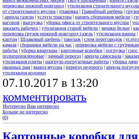
вывоз межкомнатных дверей
|
скотч прозрачный
|
нанять газель
перевозки нижний новгород
|
утилизация строительного мусор
от строительного мусора
|
упаковка
|
Гравийный щебень
|
грузо
|
аренда газели
|
услуги трактора
|
нанять сборщиков мебели
|
гр
вагонов
|
выгрузка
|
уборка офиса от строительного мусора
|
уп
заказать рабочих
|
утилизация старой мебели
|
мешки белые
|
кв
перевозка грузов нижний новгород газель
|
утилизация ванны
|
картон
|
Шлаковый щебень
|
такелаж
|
слом перегородок
|
услуг
камаза
|
сборщики мебели на час
|
перевозка мебели с грузчик
работы
|
уборка квартиры
|
картонные коробки
|
погрузка
|
снос
полипропиленовые
|
дачный переезд
|
аренда самосвала
|
заказа
утилизация плиты
|
разгрузо-погрузочные работы
|
уборка дачи
оконных рам
|
вывоз мусора
|
переезд недорого
|
аренда погрузч
утилизация колонки
07.10.2017 в 13:20
комментировать
Интересно
Вам интересно
Больше не интересно
(
0
)
Картонные коробки для 