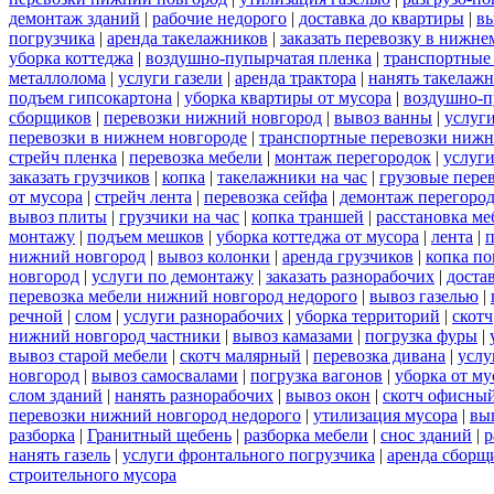
демонтаж зданий
|
рабочие недорого
|
доставка до квартиры
|
вы
погрузчика
|
аренда такелажников
|
заказать перевозку в нижне
уборка коттеджа
|
воздушно-пупырчатая пленка
|
транспортные
металлолома
|
услуги газели
|
аренда трактора
|
нанять такелаж
подъем гипсокартона
|
уборка квартиры от мусора
|
воздушно-п
сборщиков
|
перевозки нижний новгород
|
вывоз ванны
|
услуги
перевозки в нижнем новгороде
|
транспортные перевозки нижн
стрейч пленка
|
перевозка мебели
|
монтаж перегородок
|
услуг
заказать грузчиков
|
копка
|
такелажники на час
|
грузовые пере
от мусора
|
стрейч лента
|
перевозка сейфа
|
демонтаж перегоро
вывоз плиты
|
грузчики на час
|
копка траншей
|
расстановка ме
монтажу
|
подъем мешков
|
уборка коттеджа от мусора
|
лента
|
п
нижний новгород
|
вывоз колонки
|
аренда грузчиков
|
копка по
новгород
|
услуги по демонтажу
|
заказать разнорабочих
|
доста
перевозка мебели нижний новгород недорого
|
вывоз газелью
|
речной
|
слом
|
услуги разнорабочих
|
уборка территорий
|
скотч
нижний новгород частники
|
вывоз камазами
|
погрузка фуры
|
вывоз старой мебели
|
скотч малярный
|
перевозка дивана
|
услу
новгород
|
вывоз самосвалами
|
погрузка вагонов
|
уборка от му
слом зданий
|
нанять разнорабочих
|
вывоз окон
|
скотч офисны
перевозки нижний новгород недорого
|
утилизация мусора
|
вы
разборка
|
Гранитный щебень
|
разборка мебели
|
снос зданий
|
р
нанять газель
|
услуги фронтального погрузчика
|
аренда сборщ
строительного мусора