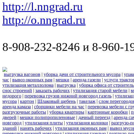
http://l.nngrad.ru
http://o.nngrad.ru
8-908-232-8246 и 8-960-1
выгрузка вагонов
|
уборка дачи от строительного мусора
|
упак
час
|
вывоз оконных рам
|
мешки
|
аренда газели
|
услуги тракто
утилизация металлолома
|
выгрузка
|
уборка офиса от строител
снос строений
|
заказать рабочих
|
утилизация старой мебели
|
м
недорого
|
перевозка грузов нижний новгород газель
|
утилизац
мусора
|
картон
|
Шлаковый щебень
|
такелаж
|
слом перегородо
аренда камаза
|
сборщики мебели на час
|
перевозка мебели с г
разгрузочные работы
|
уборка квартиры
|
картонные коробки
|
п
дверей
|
мешки полипропиленовые
|
дачный переезд
|
аренда са
новгород
|
утилизация плиты
|
утилизация колонки
|
разгрузо-п
зданий
|
нанять рабочих
|
утилизация оконных рам
|
вывоз мусо
перевозки нижний новгород
|
утилизация газелью
|
разгрузо-по