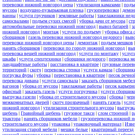
перевозки нижний новгород цена
|
утилизация камазами
|
подъ
мусора
|
воздушно-пузырьковая пленка
|
грузоперевозки
|
демон
ванны
|
услуги грузчиков
|
земляные работы
|
такелажники нед
самосвалами
|
подъем сухих смесей
|
уборка дачи от мусора
|
ст
автомобильные перевозки нижний новгород
|
вывоз батарей
|
з
нижний новгород
|
монтаж
|
услуги по подъему
|
уборка офиса 
сборщиков
|
газель перевозки нижний новгород недорого
|
выв
перевозки нижний новгород цены
|
демонтаж
|
подъем мешков
нанять сборщиков
|
перевозки по городу нижний новгород
|
вы
перевозка вещей нижний новгород
|
услуги по монтажу
|
услуг
шкафа
|
услуги спецтехники
|
сборщики недорого
|
перевозка м
ландшафтные работы
|
расстановка в квартире
|
грузовые перев
территорий
|
скотч
|
перевозка стенки
|
услуги камаза
|
сборщики
погрузка фуры
|
уборка
|
перестановка в квартире
|
песок речно
перевозка дивана
|
услуги самосвала
|
заказать сборщиков мебе
вагонов
|
уборка от мусора
|
такелажные работы
|
песок карьер
офисный
|
заказать газель
|
услуги погрузчика
|
услуги сборщик
выгрузка газели
|
уборка от строительного мусора
|
сборка
|
чер
межкомнатных дверей
|
скотч прозрачный
|
нанять газель
|
услу
нижний новгород
|
утилизация строительного мусора
|
выгрузк
щебень
|
Гравийный щебень
|
грузовое такси
|
слом строений
|
р
трактора
|
нанять сборщиков мебели
|
грузоперевозка нижний н
строительного мусора
|
упаковка
|
упаковочный материал
|
Изве
утилизация старой мебели
|
мешки белые
|
квартирный переезд
нижний новгород газель
|
утилизация ванны
|
выгрузка
|
уборка