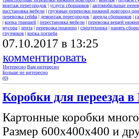
монтаж перегородок
|
услуги сборщиков
|
автомобильные пере
расстановка мебели
|
грузовые перевозки нижний новгород це
перевозка сейфа
|
демонтаж перегородок
|
аренда сборщиков
|
г
|
копка траншей
|
перестановка мебели
|
перевозка вещей нижн
мусора
|
лента
|
перевозка пианино
|
спецтехника
|
нанять сбор
грузчиков
|
копка погреба
07.10.2017 в 13:25
комментировать
Интересно
Вам интересно
Больше не интересно
(
0
)
Коробки для переезда 
Картонные коробки много
Размер 600х400х400 и дру