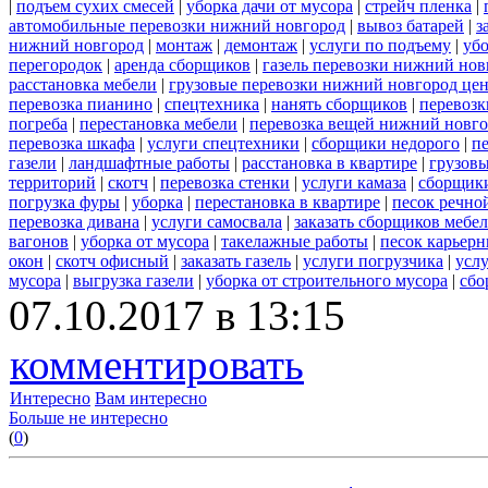
|
подъем сухих смесей
|
уборка дачи от мусора
|
стрейч пленка
|
автомобильные перевозки нижний новгород
|
вывоз батарей
|
з
нижний новгород
|
монтаж
|
демонтаж
|
услуги по подъему
|
убо
перегородок
|
аренда сборщиков
|
газель перевозки нижний нов
расстановка мебели
|
грузовые перевозки нижний новгород це
перевозка пианино
|
спецтехника
|
нанять сборщиков
|
перевозк
погреба
|
перестановка мебели
|
перевозка вещей нижний новг
перевозка шкафа
|
услуги спецтехники
|
сборщики недорого
|
п
газели
|
ландшафтные работы
|
расстановка в квартире
|
грузовы
территорий
|
скотч
|
перевозка стенки
|
услуги камаза
|
сборщики
погрузка фуры
|
уборка
|
перестановка в квартире
|
песок речно
перевозка дивана
|
услуги самосвала
|
заказать сборщиков мебе
вагонов
|
уборка от мусора
|
такелажные работы
|
песок карьер
окон
|
скотч офисный
|
заказать газель
|
услуги погрузчика
|
усл
мусора
|
выгрузка газели
|
уборка от строительного мусора
|
сбо
07.10.2017 в 13:15
комментировать
Интересно
Вам интересно
Больше не интересно
(
0
)