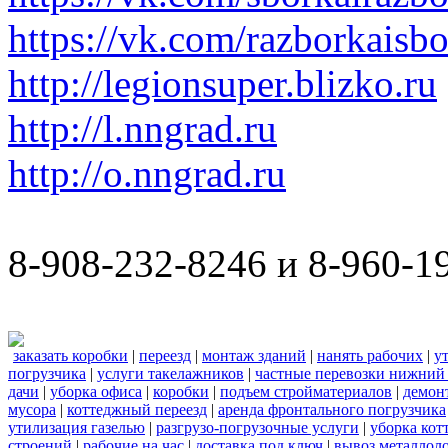
https://vk.com/razborkaisb
http://legionsuper.blizko.ru
http://l.nngrad.ru
http://o.nngrad.ru
8-908-232-8246 и 8-960-1
заказать коробки
|
переезд
|
монтаж зданий
|
нанять рабочих
|
у
погрузчика
|
услуги такелажников
|
частные перевозки нижний
дачи
|
уборка офиса
|
коробки
|
подъем стройматериалов
|
демон
мусора
|
коттеджный переезд
|
аренда фронтального погрузчика
утилизация газелью
|
разгрузо-погрузочные услуги
|
уборка кот
строений
|
рабочие на час
|
доставка под ключ
|
вывоз металлол