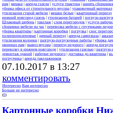
рам
|
мешки
|
аренда газели
|
услуги трактора
|
нанять сборщико
уборка офиса от строительного мусора
|
упаковочный материал
утилизация старой мебели
|
мешки белые
|
квартирный переезд
нижний новгород газель
|
утилизация батарей
|
погрузо-разгру
Шлаковый щебень
|
такелаж
|
слом перегородок
|
услуги рабочи
сборщики мебели на час
|
перевозка мебели с грузчиками недо
уборка квартиры
|
картонные коробки
|
погрузка
|
снос перегор
полипропиленовые
|
дачный переезд
|
аренда самосвала
|
заказа
утилизация колонки
|
разгрузо-погрузочные работы
|
уборка да
оконных рам
|
вывоз мусора
|
переезд недорого
|
аренда погрузч
перевозку в нижнем новгороде
|
утилизация газелью
|
разгрузо
демонтаж зданий
|
рабочие недорого
|
доставка до квартиры
|
вы
погрузчика
|
аренда такелажников
07.10.2017 в 13:27
комментировать
Интересно
Вам интересно
Больше не интересно
(
0
)
Картонные коробки Ни