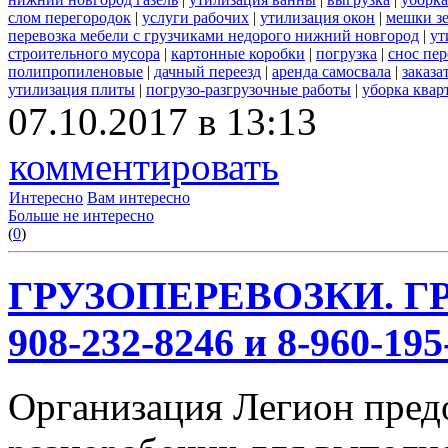
слом перегородок
|
услуги рабочих
|
утилизация окон
|
мешки з
перевозка мебели с грузчиками недорого нижний новгород
|
ут
строительного мусора
|
картонные коробки
|
погрузка
|
снос пе
полипропиленовые
|
дачный переезд
|
аренда самосвала
|
заказа
утилизация плиты
|
погрузо-разгрузочные работы
|
уборка квар
07.10.2017 в 13:13
комментировать
Интересно
Вам интересно
Больше не интересно
(
0
)
ГРУЗОПЕРЕВОЗКИ. ГР
908-232-8246 и 8-960-195
Организация Легион предо