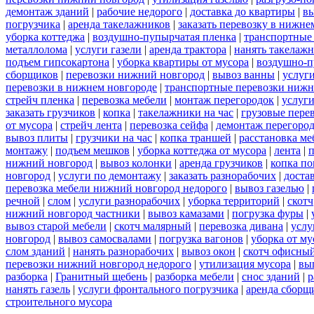
демонтаж зданий
|
рабочие недорого
|
доставка до квартиры
|
вы
погрузчика
|
аренда такелажников
|
заказать перевозку в нижне
уборка коттеджа
|
воздушно-пупырчатая пленка
|
транспортные
металлолома
|
услуги газели
|
аренда трактора
|
нанять такелаж
подъем гипсокартона
|
уборка квартиры от мусора
|
воздушно-п
сборщиков
|
перевозки нижний новгород
|
вывоз ванны
|
услуги
перевозки в нижнем новгороде
|
транспортные перевозки нижн
стрейч пленка
|
перевозка мебели
|
монтаж перегородок
|
услуг
заказать грузчиков
|
копка
|
такелажники на час
|
грузовые пере
от мусора
|
стрейч лента
|
перевозка сейфа
|
демонтаж перегоро
вывоз плиты
|
грузчики на час
|
копка траншей
|
расстановка ме
монтажу
|
подъем мешков
|
уборка коттеджа от мусора
|
лента
|
п
нижний новгород
|
вывоз колонки
|
аренда грузчиков
|
копка по
новгород
|
услуги по демонтажу
|
заказать разнорабочих
|
доста
перевозка мебели нижний новгород недорого
|
вывоз газелью
|
речной
|
слом
|
услуги разнорабочих
|
уборка территорий
|
скотч
нижний новгород частники
|
вывоз камазами
|
погрузка фуры
|
вывоз старой мебели
|
скотч малярный
|
перевозка дивана
|
услу
новгород
|
вывоз самосвалами
|
погрузка вагонов
|
уборка от му
слом зданий
|
нанять разнорабочих
|
вывоз окон
|
скотч офисны
перевозки нижний новгород недорого
|
утилизация мусора
|
вы
разборка
|
Гранитный щебень
|
разборка мебели
|
снос зданий
|
р
нанять газель
|
услуги фронтального погрузчика
|
аренда сборщ
строительного мусора