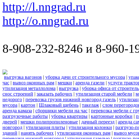
http://l.nngrad.ru
http://o.nngrad.ru
8-908-232-8246 и 8-960-1
выгрузка вагонов
|
уборка дачи от строительного мусора
|
упак
час
|
вывоз оконных рам
|
мешки
|
аренда газели
|
услуги тракто
утилизация металлолома
|
выгрузка
|
уборка офиса от строител
снос строений
|
заказать рабочих
|
утилизация старой мебели
|
м
недорого
|
перевозка грузов нижний новгород газель
|
утилизац
мусора
|
картон
|
Шлаковый щебень
|
такелаж
|
слом перегородо
аренда камаза
|
сборщики мебели на час
|
перевозка мебели с г
разгрузочные работы
|
уборка квартиры
|
картонные коробки
|
п
дверей
|
мешки полипропиленовые
|
дачный переезд
|
аренда са
новгород
|
утилизация плиты
|
утилизация колонки
|
разгрузо-п
зданий
|
нанять рабочих
|
утилизация оконных рам
|
вывоз мусо
перевозки нижний новгород
|
утилизация газелью
|
разгрузо-по