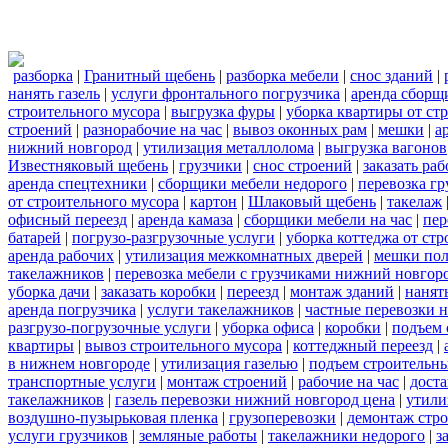
разборка
|
Гранитный щебень
|
разборка мебели
|
снос зданий
|
нанять газель
|
услуги фронтального погрузчика
|
аренда сборщ
строительного мусора
|
выгрузка фуры
|
уборка квартиры от ст
строений
|
разнорабочие на час
|
вывоз оконных рам
|
мешки
|
а
нижний новгород
|
утилизация металлолома
|
выгрузка вагонов
Известняковый щебень
|
грузчики
|
снос строений
|
заказать ра
аренда спецтехники
|
сборщики мебели недорого
|
перевозка гр
от строительного мусора
|
картон
|
Шлаковый щебень
|
такелаж
офисный переезд
|
аренда камаза
|
сборщики мебели на час
|
пер
батарей
|
погрузо-разгрузочные услуги
|
уборка коттеджа от ст
аренда рабочих
|
утилизация межкомнатных дверей
|
мешки по
такелажников
|
перевозка мебели с грузчиками нижний новгор
уборка дачи
|
заказать коробки
|
переезд
|
монтаж зданий
|
нанят
аренда погрузчика
|
услуги такелажников
|
частные перевозки 
разгрузо-погрузочные услуги
|
уборка офиса
|
коробки
|
подъем 
квартиры
|
вывоз строительного мусора
|
коттеджный переезд
|
в нижнем новгороде
|
утилизация газелью
|
подъем строительн
транспортные услуги
|
монтаж строений
|
рабочие на час
|
доста
такелажников
|
газель перевозки нижний новгород цена
|
утили
воздушно-пузырьковая пленка
|
грузоперевозки
|
демонтаж стр
услуги грузчиков
|
земляные работы
|
такелажники недорого
|
з