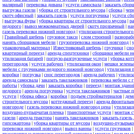
малярный
|
перевозка дивана
|
услуги самосвала
|
заказать сбор
выгрузка газели
|
уборка от строительного мусора
|
сборка
|
чер
скотч офисный
|
заказать газель
|
услуги погрузчика
|
услуги сб
|
выгрузка фуры
|
уборка квартиры от строительного мусора
|
ра
недорого
|
вывоз межкомнатных дверей
|
скотч прозрачный
|
на
газель перевозки нижний новгород
|
утилизация строительного
|
Гравийный щебень
|
грузовое такси
|
слом строений
|
разнораб
нанять сборщиков мебели
|
грузоперевозка нижний новгород
|
упаковочный материал
|
Известняковый щебень
|
грузчики
|
сно
квартирный переезд
|
аренда спецтехники
|
сборщики мебели н
утилизация батарей
|
погрузо-разгрузочные услуги
|
уборка кот
перегородок
|
услуги рабочих
|
утилизация окон
|
мешки зелены
мебели с грузчиками недорого нижний новгород
|
утилизация 
коробки
|
погрузка
|
снос перегородок
|
аренда рабочих
|
утилиз
аренда самосвала
|
заказать такелажников
|
перевозка мебели с
работы
|
уборка дачи
|
заказать коробки
|
переезд
|
монтаж здани
недорого
|
аренда погрузчика
|
услуги такелажников
|
частные 
услуги
|
уборка офиса
|
коробки
|
подъем стройматериалов
|
дем
строительного мусора
|
коттеджный переезд
|
аренда фронтальн
новгороде
|
газель перевозки нижний новгород цена
|
утилизац
воздушно-пупырчатая пленка
|
транспортные услуги
|
монтаж с
газели
|
аренда трактора
|
нанять такелажников
|
заказать газел
гипсокартона
|
уборка квартиры от мусора
|
воздушно-пузырько
перевозки нижний новгород
|
вывоз ванны
|
услуги грузчиков
|
транспортные перевозки нижний новгород
|
монтаж
|
подъем с