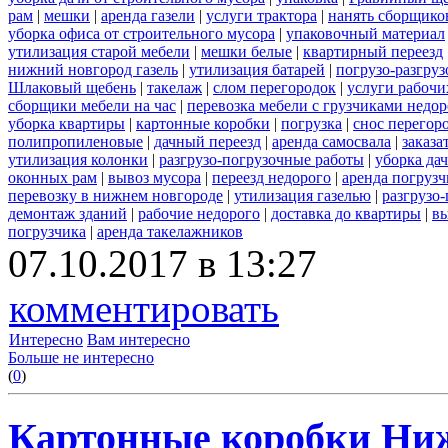
рам
|
мешки
|
аренда газели
|
услуги трактора
|
нанять сборщико
уборка офиса от строительного мусора
|
упаковочный материал
утилизация старой мебели
|
мешки белые
|
квартирный переезд
нижний новгород газель
|
утилизация батарей
|
погрузо-разгру
Шлаковый щебень
|
такелаж
|
слом перегородок
|
услуги рабочи
сборщики мебели на час
|
перевозка мебели с грузчиками недо
уборка квартиры
|
картонные коробки
|
погрузка
|
снос перегор
полипропиленовые
|
дачный переезд
|
аренда самосвала
|
заказа
утилизация колонки
|
разгрузо-погрузочные работы
|
уборка да
оконных рам
|
вывоз мусора
|
переезд недорого
|
аренда погрузч
перевозку в нижнем новгороде
|
утилизация газелью
|
разгрузо
демонтаж зданий
|
рабочие недорого
|
доставка до квартиры
|
вы
погрузчика
|
аренда такелажников
07.10.2017 в 13:27
комментировать
Интересно
Вам интересно
Больше не интересно
(
0
)
Картонные коробки Ни