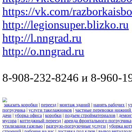
https://vk.com/razborkaisb
http://legionsuper.blizko.ru
http://l.nngrad.ru
http://o.nngrad.ru
8-908-232-8246 и 8-960-1
заказать коробки
|
переезд
|
монтаж зданий
|
нанять рабочих
|
у
погрузчика
|
услуги такелажников
|
частные перевозки нижний
дачи
|
уборка офиса
|
коробки
|
подъем стройматериалов
|
демон
мусора
|
коттеджный переезд
|
аренда фронтального погрузчика
утилизация газелью
|
разгрузо-погрузочные услуги
|
уборка кот
строений
|
рабочие на час
|
доставка под ключ
|
вывоз металлол