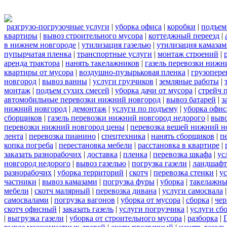
разгрузо-погрузочные услуги
|
уборка офиса
|
коробки
|
подъем
квартиры
|
вывоз строительного мусора
|
коттеджный переезд
|
в нижнем новгороде
|
утилизация газелью
|
утилизация камаза
пупырчатая пленка
|
транспортные услуги
|
монтаж строений
|
аренда трактора
|
нанять такелажников
|
газель перевозки нижн
квартиры от мусора
|
воздушно-пузырьковая пленка
|
грузопере
новгород
|
вывоз ванны
|
услуги грузчиков
|
земляные работы
|
монтаж
|
подъем сухих смесей
|
уборка дачи от мусора
|
стрейч 
автомобильные перевозки нижний новгород
|
вывоз батарей
|
з
нижний новгород
|
демонтаж
|
услуги по подъему
|
уборка офис
сборщиков
|
газель перевозки нижний новгород недорого
|
выв
перевозки нижний новгород цены
|
перевозка вещей нижний н
лента
|
перевозка пианино
|
спецтехника
|
нанять сборщиков
|
п
копка погреба
|
перестановка мебели
|
расстановка в квартире
|
заказать разнорабочих
|
доставка
|
пленка
|
перевозка шкафа
|
ус
новгород недорого
|
вывоз газелью
|
погрузка газели
|
ландшафт
разнорабочих
|
уборка территорий
|
скотч
|
перевозка стенки
|
ус
частники
|
вывоз камазами
|
погрузка фуры
|
уборка
|
такелажны
мебели
|
скотч малярный
|
перевозка дивана
|
услуги самосвала
самосвалами
|
погрузка вагонов
|
уборка от мусора
|
сборка
|
чер
скотч офисный
|
заказать газель
|
услуги погрузчика
|
услуги сб
|
выгрузка газели
|
уборка от строительного мусора
|
разборка
|