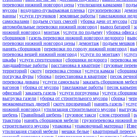
перевозки нижний новгород цена
|
утилизация камазами
|
подъ
мусора
|
воздушно-пузырьковая пленка
|
грузоперевозки
|
демон
ванны
|
услуги грузчиков
|
земляные работы
|
такелажники нед
самосвалами
|
подъем сухих смесей
|
уборка дачи от мусора
|
ст
автомобильные перевозки нижний новгород
|
вывоз батарей
|
з
нижний новгород
|
монтаж
|
услуги по подъему
|
уборка офиса 
сборщиков
|
газель перевозки нижний новгород недорого
|
выв
перевозки нижний новгород цены
|
демонтаж
|
подъем мешков
нанять сборщиков
|
перевозки по городу нижний новгород
|
вы
перевозка вещей нижний новгород
|
услуги по монтажу
|
услуг
шкафа
|
услуги спецтехники
|
сборщики недорого
|
перевозка м
ландшафтные работы
|
расстановка в квартире
|
грузовые перев
территорий
|
скотч
|
перевозка стенки
|
услуги камаза
|
сборщики
погрузка фуры
|
уборка
|
перестановка в квартире
|
песок речно
перевозка дивана
|
услуги самосвала
|
заказать сборщиков мебе
вагонов
|
уборка от мусора
|
такелажные работы
|
песок карьер
офисный
|
заказать газель
|
услуги погрузчика
|
услуги сборщик
выгрузка газели
|
уборка от строительного мусора
|
сборка
|
чер
межкомнатных дверей
|
скотч прозрачный
|
нанять газель
|
услу
нижний новгород
|
утилизация строительного мусора
|
выгрузк
щебень
|
Гравийный щебень
|
грузовое такси
|
слом строений
|
р
трактора
|
нанять сборщиков мебели
|
грузоперевозка нижний н
строительного мусора
|
упаковка
|
упаковочный материал
|
Изве
утилизация старой мебели
|
мешки белые
|
квартирный переезд
нижний новгород газель
|
утилизация ванны
|
выгрузка
|
уборка