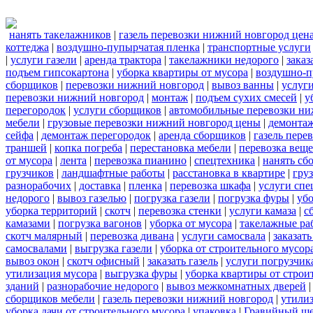
нанять такелажников
|
газель перевозки нижний новгород цен
коттеджа
|
воздушно-пупырчатая пленка
|
транспортные услуги
|
услуги газели
|
аренда трактора
|
такелажники недорого
|
заказ
подъем гипсокартона
|
уборка квартиры от мусора
|
воздушно-п
сборщиков
|
перевозки нижний новгород
|
вывоз ванны
|
услуги
перевозки нижний новгород
|
монтаж
|
подъем сухих смесей
|
у
перегородок
|
услуги сборщиков
|
автомобильные перевозки ни
мебели
|
грузовые перевозки нижний новгород цены
|
демонта
сейфа
|
демонтаж перегородок
|
аренда сборщиков
|
газель пере
траншей
|
копка погреба
|
перестановка мебели
|
перевозка вещ
от мусора
|
лента
|
перевозка пианино
|
спецтехника
|
нанять сб
грузчиков
|
ландшафтные работы
|
расстановка в квартире
|
гру
разнорабочих
|
доставка
|
пленка
|
перевозка шкафа
|
услуги спе
недорого
|
вывоз газелью
|
погрузка газели
|
погрузка фуры
|
уб
уборка территорий
|
скотч
|
перевозка стенки
|
услуги камаза
|
с
камазами
|
погрузка вагонов
|
уборка от мусора
|
такелажные ра
скотч малярный
|
перевозка дивана
|
услуги самосвала
|
заказат
самосвалами
|
выгрузка газели
|
уборка от строительного мусор
вывоз окон
|
скотч офисный
|
заказать газель
|
услуги погрузчик
утилизация мусора
|
выгрузка фуры
|
уборка квартиры от строи
зданий
|
разнорабочие недорого
|
вывоз межкомнатных дверей
сборщиков мебели
|
газель перевозки нижний новгород
|
утилиз
уборка дачи от строительного мусора
|
упаковка
|
Гравийный ще