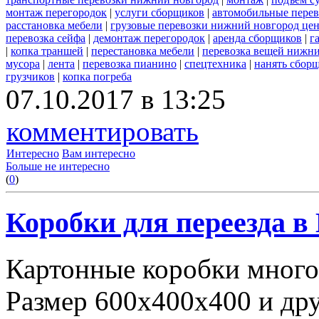
монтаж перегородок
|
услуги сборщиков
|
автомобильные пере
расстановка мебели
|
грузовые перевозки нижний новгород це
перевозка сейфа
|
демонтаж перегородок
|
аренда сборщиков
|
г
|
копка траншей
|
перестановка мебели
|
перевозка вещей нижн
мусора
|
лента
|
перевозка пианино
|
спецтехника
|
нанять сбор
грузчиков
|
копка погреба
07.10.2017 в 13:25
комментировать
Интересно
Вам интересно
Больше не интересно
(
0
)
Коробки для переезда 
Картонные коробки много
Размер 600х400х400 и дру