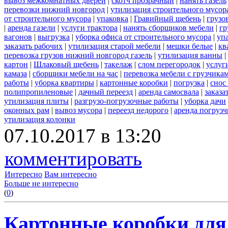
вывоз межкомнатных дверей
|
скотч прозрачный
|
нанять газель
перевозки нижний новгород
|
утилизация строительного мусор
от строительного мусора
|
упаковка
|
Гравийный щебень
|
грузо
|
аренда газели
|
услуги трактора
|
нанять сборщиков мебели
|
гр
вагонов
|
выгрузка
|
уборка офиса от строительного мусора
|
уп
заказать рабочих
|
утилизация старой мебели
|
мешки белые
|
кв
перевозка грузов нижний новгород газель
|
утилизация ванны
|
картон
|
Шлаковый щебень
|
такелаж
|
слом перегородок
|
услуг
камаза
|
сборщики мебели на час
|
перевозка мебели с грузчик
работы
|
уборка квартиры
|
картонные коробки
|
погрузка
|
снос
полипропиленовые
|
дачный переезд
|
аренда самосвала
|
заказа
утилизация плиты
|
разгрузо-погрузочные работы
|
уборка дачи
оконных рам
|
вывоз мусора
|
переезд недорого
|
аренда погрузч
утилизация колонки
07.10.2017 в 13:20
комментировать
Интересно
Вам интересно
Больше не интересно
(
0
)
Картонные коробки для 