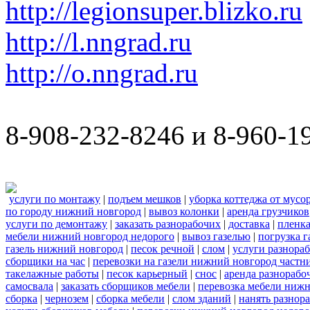
http://legionsuper.blizko.ru
http://l.nngrad.ru
http://o.nngrad.ru
8-908-232-8246 и 8-960-1
услуги по монтажу
|
подъем мешков
|
уборка коттеджа от мусо
по городу нижний новгород
|
вывоз колонки
|
аренда грузчиков
услуги по демонтажу
|
заказать разнорабочих
|
доставка
|
пленк
мебели нижний новгород недорого
|
вывоз газелью
|
погрузка г
газель нижний новгород
|
песок речной
|
слом
|
услуги разнора
сборщики на час
|
перевозки на газели нижний новгород частн
такелажные работы
|
песок карьерный
|
снос
|
аренда разнорабо
самосвала
|
заказать сборщиков мебели
|
перевозка мебели ниж
сборка
|
чернозем
|
сборка мебели
|
слом зданий
|
нанять разнор