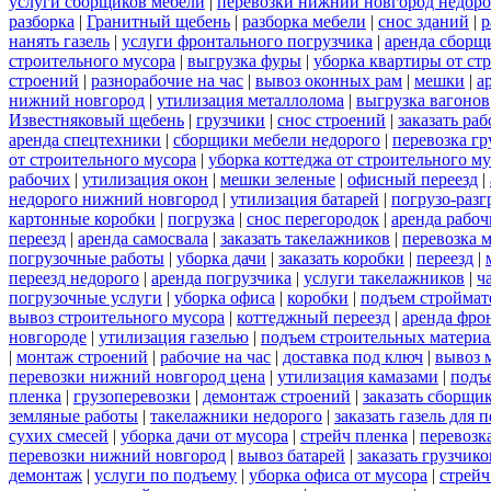
услуги сборщиков мебели
|
перевозки нижний новгород недоро
разборка
|
Гранитный щебень
|
разборка мебели
|
снос зданий
|
р
нанять газель
|
услуги фронтального погрузчика
|
аренда сборщ
строительного мусора
|
выгрузка фуры
|
уборка квартиры от ст
строений
|
разнорабочие на час
|
вывоз оконных рам
|
мешки
|
а
нижний новгород
|
утилизация металлолома
|
выгрузка вагонов
Известняковый щебень
|
грузчики
|
снос строений
|
заказать ра
аренда спецтехники
|
сборщики мебели недорого
|
перевозка гр
от строительного мусора
|
уборка коттеджа от строительного м
рабочих
|
утилизация окон
|
мешки зеленые
|
офисный переезд
|
недорого нижний новгород
|
утилизация батарей
|
погрузо-разг
картонные коробки
|
погрузка
|
снос перегородок
|
аренда рабоч
переезд
|
аренда самосвала
|
заказать такелажников
|
перевозка 
погрузочные работы
|
уборка дачи
|
заказать коробки
|
переезд
|
переезд недорого
|
аренда погрузчика
|
услуги такелажников
|
ч
погрузочные услуги
|
уборка офиса
|
коробки
|
подъем строймат
вывоз строительного мусора
|
коттеджный переезд
|
аренда фро
новгороде
|
утилизация газелью
|
подъем строительных материа
|
монтаж строений
|
рабочие на час
|
доставка под ключ
|
вывоз 
перевозки нижний новгород цена
|
утилизация камазами
|
подъ
пленка
|
грузоперевозки
|
демонтаж строений
|
заказать сборщи
земляные работы
|
такелажники недорого
|
заказать газель для
сухих смесей
|
уборка дачи от мусора
|
стрейч пленка
|
перевозк
перевозки нижний новгород
|
вывоз батарей
|
заказать грузчико
демонтаж
|
услуги по подъему
|
уборка офиса от мусора
|
стрейч