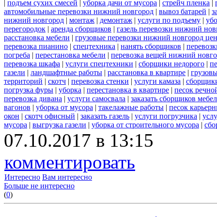
|
подъем сухих смесей
|
уборка дачи от мусора
|
стрейч пленка
|
автомобильные перевозки нижний новгород
|
вывоз батарей
|
з
нижний новгород
|
монтаж
|
демонтаж
|
услуги по подъему
|
убо
перегородок
|
аренда сборщиков
|
газель перевозки нижний нов
расстановка мебели
|
грузовые перевозки нижний новгород це
перевозка пианино
|
спецтехника
|
нанять сборщиков
|
перевозк
погреба
|
перестановка мебели
|
перевозка вещей нижний новг
перевозка шкафа
|
услуги спецтехники
|
сборщики недорого
|
п
газели
|
ландшафтные работы
|
расстановка в квартире
|
грузовы
территорий
|
скотч
|
перевозка стенки
|
услуги камаза
|
сборщики
погрузка фуры
|
уборка
|
перестановка в квартире
|
песок речно
перевозка дивана
|
услуги самосвала
|
заказать сборщиков мебе
вагонов
|
уборка от мусора
|
такелажные работы
|
песок карьер
окон
|
скотч офисный
|
заказать газель
|
услуги погрузчика
|
усл
мусора
|
выгрузка газели
|
уборка от строительного мусора
|
сбо
07.10.2017 в 13:15
комментировать
Интересно
Вам интересно
Больше не интересно
(
0
)