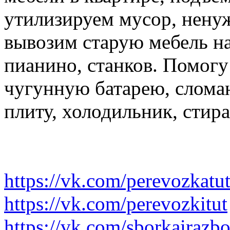
утилизируем мусор, нену
вывозим старую мебель на 
пианино, станков. Помогу
чугунную батарею, слома
плиту, холодильник, стир
https://vk.com/perevozkatu
https://vk.com/perevozkitut
https://vk.com/sborkairazb