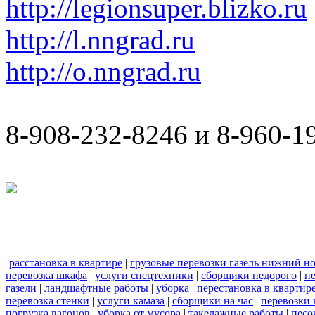
http://legionsuper.blizko.ru
http://l.nngrad.ru
http://o.nngrad.ru
8-908-232-8246 и 8-960-1
расстановка в квартире
|
грузовые перевозки газель нижний н
перевозка шкафа
|
услуги спецтехники
|
сборщики недорого
|
п
газели
|
ландшафтные работы
|
уборка
|
перестановка в квартир
перевозка стенки
|
услуги камаза
|
сборщики на час
|
перевозки 
погрузка вагонов
|
уборка от мусора
|
такелажные работы
|
песо