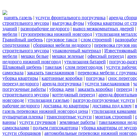
нанять газель
|
услуги фронтального погрузчика
|
аренда сбор
строительного мусора
|
выгрузка фуры
|
уборка квартиры от ст
зданий
|
разнорабочие недорого
|
вывоз межкомнатных дверей
мебели
|
грузоперевозка нижний новгород
|
утилизация металл
Гравийный щебень
|
грузовое такси
|
слом строений
|
разнорабо
спецтехники
|
сборщики мебели недорого
|
перевозка грузов н
строительного мусора
|
упаковочный материал
|
Известняковый
мебели
|
мешки белые
|
мешки зеленые
|
офисный переезд
|
арен
недорого нижний новгород
|
утилизация батарей
|
погрузо-разг
Шлаковый щебень
|
такелаж
|
слом перегородок
|
услуги рабочи
самосвала
|
заказать такелажников
|
перевозка мебели с грузчи
уборка квартиры
|
картонные коробки
|
погрузка
|
снос перегор
переезд недорого
|
аренда погрузчика
|
услуги такелажников
|
ч
погрузочные работы
|
уборка дачи
|
заказать коробки
|
переезд
|
строительного мусора
|
коттеджный переезд
|
аренда фронтальн
новгороде
|
утилизация газелью
|
разгрузо-погрузочные услуги
рабочие недорого
|
доставка до квартиры
|
доставка под ключ
|
газель перевозки нижний новгород цена
|
утилизация камазами
пупырчатая пленка
|
транспортные услуги
|
монтаж строений
|
ванны
|
услуги грузчиков
|
земляные работы
|
такелажники нед
самосвалами
|
подъем гипсокартона
|
уборка квартиры от мусор
услуги сборщиков
|
автомобильные перевозки нижний новгоро