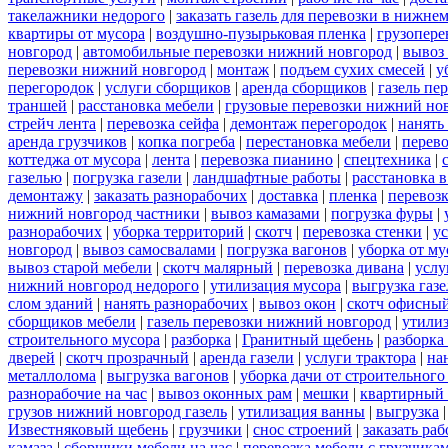
такелажники недорого
|
заказать газель для перевозки в нижне
квартиры от мусора
|
воздушно-пузырьковая пленка
|
грузопере
новгород
|
автомобильные перевозки нижний новгород
|
вывоз
перевозки нижний новгород
|
монтаж
|
подъем сухих смесей
|
у
перегородок
|
услуги сборщиков
|
аренда сборщиков
|
газель пе
траншей
|
расстановка мебели
|
грузовые перевозки нижний но
стрейч лента
|
перевозка сейфа
|
демонтаж перегородок
|
нанять
аренда грузчиков
|
копка погреба
|
перестановка мебели
|
перев
коттеджа от мусора
|
лента
|
перевозка пианино
|
спецтехника
|
газелью
|
погрузка газели
|
ландшафтные работы
|
расстановка в
демонтажу
|
заказать разнорабочих
|
доставка
|
пленка
|
перевоз
нижний новгород частники
|
вывоз камазами
|
погрузка фуры
|
разнорабочих
|
уборка территорий
|
скотч
|
перевозка стенки
|
ус
новгород
|
вывоз самосвалами
|
погрузка вагонов
|
уборка от му
вывоз старой мебели
|
скотч малярный
|
перевозка дивана
|
услу
нижний новгород недорого
|
утилизация мусора
|
выгрузка газ
слом зданий
|
нанять разнорабочих
|
вывоз окон
|
скотч офисны
сборщиков мебели
|
газель перевозки нижний новгород
|
утилиз
строительного мусора
|
разборка
|
Гранитный щебень
|
разборка
дверей
|
скотч прозрачный
|
аренда газели
|
услуги трактора
|
на
металлолома
|
выгрузка вагонов
|
уборка дачи от строительного
разнорабочие на час
|
вывоз оконных рам
|
мешки
|
квартирный 
грузов нижний новгород газель
|
утилизация ванны
|
выгрузка
Известняковый щебень
|
грузчики
|
снос строений
|
заказать ра
камаза
|
сборщики мебели на час
|
перевозка мебели с грузчик