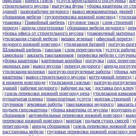
офисный
|
нанять газель
|
услуги фронтального погрузчика
|
ар
строительного мусора
|
выгрузка фуры
|
уборка квартиры от ст
зданий
|
разнорабочие недорого
|
вывоз межкомнатных дверей
сборщиков мебели
|
грузоперевозка нижний новгород
|
утилиза
упаковка
|
Гравийный щебень
|
грузовое такси
|
слом строений
переезд
|
аренда спецтехники
|
сборщики мебели недорого
|
пер
уборка офиса от строительного мусора
|
упаковочный материал
утилизация старой мебели
|
мешки зеленые
|
офисный переезд
|
недорого нижний новгород
|
утилизация батарей
|
погрузо-разг
Шлаковый щебень
|
такелаж
|
слом перегородок
|
услуги рабочи
самосвала
|
заказать такелажников
|
перевозка мебели с грузчи
уборка квартиры
|
картонные коробки
|
погрузка
|
снос перегор
оконных рам
|
вывоз мусора
|
переезд недорого
|
аренда погрузч
утилизация колонки
|
разгрузо-погрузочные работы
|
уборка да
квартиры
|
вывоз строительного мусора
|
коттеджный переезд
|
в нижнем новгороде
|
утилизация газелью
|
разгрузо-погрузочн
зданий
|
рабочие недорого
|
рабочие на час
|
доставка под ключ
|
газель перевозки нижний новгород цена
|
утилизация камазам
пупырчатая пленка
|
транспортные услуги
|
монтаж строений
|
грузчиков
|
земляные работы
|
такелажники недорого
|
заказать
подъем гипсокартона
|
уборка квартиры от мусора
|
воздушно-п
сборщиков
|
автомобильные перевозки нижний новгород
|
выво
перевозки нижний новгород
|
монтаж
|
подъем сухих смесей
|
у
перегородок
|
аренда сборщиков
|
газель перевозки нижний нов
расстановка мебели
|
грузовые перевозки нижний новгород це