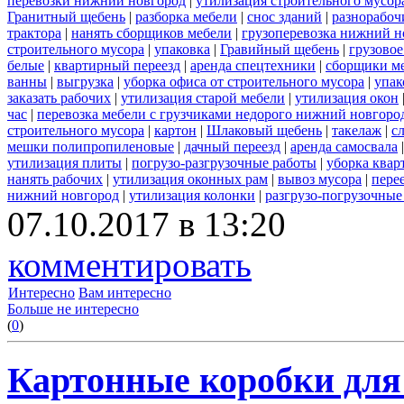
перевозки нижний новгород
|
утилизация строительного мусор
Гранитный щебень
|
разборка мебели
|
снос зданий
|
разнорабоч
трактора
|
нанять сборщиков мебели
|
грузоперевозка нижний н
строительного мусора
|
упаковка
|
Гравийный щебень
|
грузовое
белые
|
квартирный переезд
|
аренда спецтехники
|
сборщики ме
ванны
|
выгрузка
|
уборка офиса от строительного мусора
|
упак
заказать рабочих
|
утилизация старой мебели
|
утилизация окон
час
|
перевозка мебели с грузчиками недорого нижний новгоро
строительного мусора
|
картон
|
Шлаковый щебень
|
такелаж
|
с
мешки полипропиленовые
|
дачный переезд
|
аренда самосвала
утилизация плиты
|
погрузо-разгрузочные работы
|
уборка квар
нанять рабочих
|
утилизация оконных рам
|
вывоз мусора
|
пере
нижний новгород
|
утилизация колонки
|
разгрузо-погрузочные
07.10.2017 в 13:20
комментировать
Интересно
Вам интересно
Больше не интересно
(
0
)
Картонные коробки для 