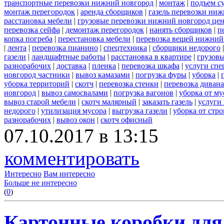
транспортные перевозки нижний новгород
|
монтаж
|
подъем с
монтаж перегородок
|
аренда сборщиков
|
газель перевозки ни
расстановка мебели
|
грузовые перевозки нижний новгород це
перевозка сейфа
|
демонтаж перегородок
|
нанять сборщиков
|
п
копка погреба
|
перестановка мебели
|
перевозка вещей нижний
|
лента
|
перевозка пианино
|
спецтехника
|
сборщики недорого
газели
|
ландшафтные работы
|
расстановка в квартире
|
грузовы
разнорабочих
|
доставка
|
пленка
|
перевозка шкафа
|
услуги спе
новгород частники
|
вывоз камазами
|
погрузка фуры
|
уборка
|
уборка территорий
|
скотч
|
перевозка стенки
|
перевозка дивана
новгород
|
вывоз самосвалами
|
погрузка вагонов
|
уборка от му
вывоз старой мебели
|
скотч малярный
|
заказать газель
|
услуги
недорого
|
утилизация мусора
|
выгрузка газели
|
уборка от стр
разнорабочих
|
вывоз окон
|
скотч офисный
07.10.2017 в 13:15
комментировать
Интересно
Вам интересно
Больше не интересно
(
0
)
Картонные коробки для