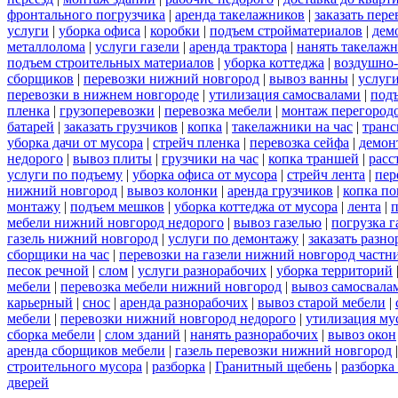
фронтального погрузчика
|
аренда такелажников
|
заказать пер
услуги
|
уборка офиса
|
коробки
|
подъем стройматериалов
|
дем
металлолома
|
услуги газели
|
аренда трактора
|
нанять такелаж
подъем строительных материалов
|
уборка коттеджа
|
воздушно-
сборщиков
|
перевозки нижний новгород
|
вывоз ванны
|
услуги
перевозки в нижнем новгороде
|
утилизация самосвалами
|
под
пленка
|
грузоперевозки
|
перевозка мебели
|
монтаж перегород
батарей
|
заказать грузчиков
|
копка
|
такелажники на час
|
транс
уборка дачи от мусора
|
стрейч пленка
|
перевозка сейфа
|
демон
недорого
|
вывоз плиты
|
грузчики на час
|
копка траншей
|
расс
услуги по подъему
|
уборка офиса от мусора
|
стрейч лента
|
пер
нижний новгород
|
вывоз колонки
|
аренда грузчиков
|
копка по
монтажу
|
подъем мешков
|
уборка коттеджа от мусора
|
лента
|
п
мебели нижний новгород недорого
|
вывоз газелью
|
погрузка г
газель нижний новгород
|
услуги по демонтажу
|
заказать разн
сборщики на час
|
перевозки на газели нижний новгород частн
песок речной
|
слом
|
услуги разнорабочих
|
уборка территорий
мебели
|
перевозка мебели нижний новгород
|
вывоз самосвала
карьерный
|
снос
|
аренда разнорабочих
|
вывоз старой мебели
|
мебели
|
перевозки нижний новгород недорого
|
утилизация му
сборка мебели
|
слом зданий
|
нанять разнорабочих
|
вывоз окон
аренда сборщиков мебели
|
газель перевозки нижний новгород
строительного мусора
|
разборка
|
Гранитный щебень
|
разборка
дверей