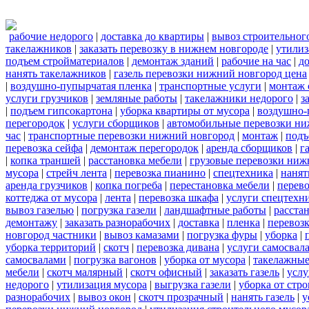
рабочие недорого
|
доставка до квартиры
|
вывоз строительног
такелажников
|
заказать перевозку в нижнем новгороде
|
утилиз
подъем стройматериалов
|
демонтаж зданий
|
рабочие на час
|
д
нанять такелажников
|
газель перевозки нижний новгород цена
|
воздушно-пупырчатая пленка
|
транспортные услуги
|
монтаж 
услуги грузчиков
|
земляные работы
|
такелажники недорого
|
з
|
подъем гипсокартона
|
уборка квартиры от мусора
|
воздушно-
перегородок
|
услуги сборщиков
|
автомобильные перевозки ни
час
|
транспортные перевозки нижний новгород
|
монтаж
|
подъ
перевозка сейфа
|
демонтаж перегородок
|
аренда сборщиков
|
г
|
копка траншей
|
расстановка мебели
|
грузовые перевозки ниж
мусора
|
стрейч лента
|
перевозка пианино
|
спецтехника
|
нанят
аренда грузчиков
|
копка погреба
|
перестановка мебели
|
перев
коттеджа от мусора
|
лента
|
перевозка шкафа
|
услуги спецтехн
вывоз газелью
|
погрузка газели
|
ландшафтные работы
|
расста
демонтажу
|
заказать разнорабочих
|
доставка
|
пленка
|
перевозк
новгород частники
|
вывоз камазами
|
погрузка фуры
|
уборка
|
уборка территорий
|
скотч
|
перевозка дивана
|
услуги самосвал
самосвалами
|
погрузка вагонов
|
уборка от мусора
|
такелажные
мебели
|
скотч малярный
|
скотч офисный
|
заказать газель
|
услу
недорого
|
утилизация мусора
|
выгрузка газели
|
уборка от стр
разнорабочих
|
вывоз окон
|
скотч прозрачный
|
нанять газель
|
у