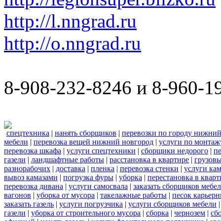
http://l.nngrad.ru
http://o.nngrad.ru
8-908-232-8246 и 8-960-1
спецтехника
|
нанять сборщиков
|
перевозки по городу нижний
мебели
|
перевозка вещей нижний новгород
|
услуги по монтаж
перевозка шкафа
|
услуги спецтехники
|
сборщики недорого
|
п
газели
|
ландшафтные работы
|
расстановка в квартире
|
грузовы
разнорабочих
|
доставка
|
пленка
|
перевозка стенки
|
услуги кам
вывоз камазами
|
погрузка фуры
|
уборка
|
перестановка в кварт
перевозка дивана
|
услуги самосвала
|
заказать сборщиков мебе
вагонов
|
уборка от мусора
|
такелажные работы
|
песок карьер
заказать газель
|
услуги погрузчика
|
услуги сборщиков мебели
газели
|
уборка от строительного мусора
|
сборка
|
чернозем
|
сб