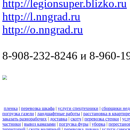
http://legionsuper.blizko.ru
http://l.nngrad.ru
http://o.nngrad.ru
8-908-232-8246 и 8-960-1
пленка
|
перевозка шкафа
|
услуги спецтехники
|
сборщики нед
погрузка газели
|
ландшафтные работы
|
расстановка в квартире
заказать разнорабочих
|
доставка
|
скотч
|
перевозка стенки
|
усл
частники
|
вывоз камазами
|
погрузка фуры
|
уборка
|
перестанов
территорий
|
скотч малярный
|
перевозка дивана
|
услуги самос