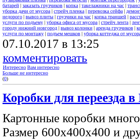
батарей
|
заказать грузчиков
|
копка
|
такелажники на час
|
транс
уборка дачи от мусора
|
стрейч пленка
|
перевозка сейфа
|
демон
недорого
|
вывоз плиты
|
грузчики на час
|
копка траншей
|
расс
услуги по подъему
|
уборка офиса от мусора
|
стрейч лента
|
лен
городу нижний новгород
|
вывоз колонки
|
аренда грузчиков
|
к
услуги по монтажу
|
подъем мешков
|
уборка коттеджа от мусор
07.10.2017 в 13:25
комментировать
Интересно
Вам интересно
Больше не интересно
(
0
)
Коробки для переезда 
Картонные коробки много
Размер 600х400х400 и дру