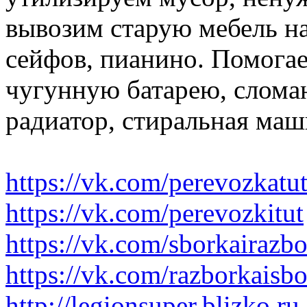
вывозим старую мебель на 
сейфов, пианино. Помогае
чугунную батарею, слома
радиатор, стиральная маш
https://vk.com/perevozkatu
https://vk.com/perevozkitut
https://vk.com/sborkairazb
https://vk.com/razborkaisb
http://legionsuper.blizko.ru