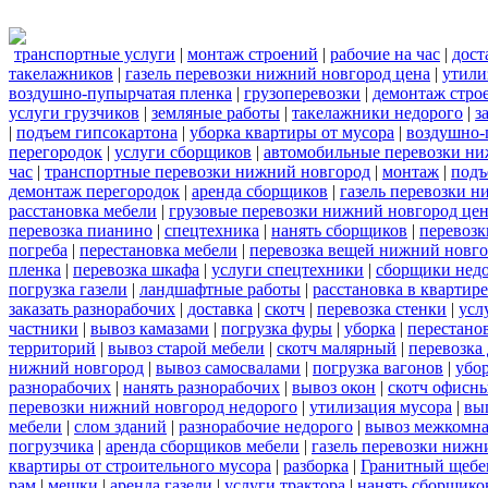
транспортные услуги
|
монтаж строений
|
рабочие на час
|
дост
такелажников
|
газель перевозки нижний новгород цена
|
утили
воздушно-пупырчатая пленка
|
грузоперевозки
|
демонтаж стро
услуги грузчиков
|
земляные работы
|
такелажники недорого
|
з
|
подъем гипсокартона
|
уборка квартиры от мусора
|
воздушно-
перегородок
|
услуги сборщиков
|
автомобильные перевозки ни
час
|
транспортные перевозки нижний новгород
|
монтаж
|
подъ
демонтаж перегородок
|
аренда сборщиков
|
газель перевозки 
расстановка мебели
|
грузовые перевозки нижний новгород це
перевозка пианино
|
спецтехника
|
нанять сборщиков
|
перевозк
погреба
|
перестановка мебели
|
перевозка вещей нижний новг
пленка
|
перевозка шкафа
|
услуги спецтехники
|
сборщики нед
погрузка газели
|
ландшафтные работы
|
расстановка в квартире
заказать разнорабочих
|
доставка
|
скотч
|
перевозка стенки
|
усл
частники
|
вывоз камазами
|
погрузка фуры
|
уборка
|
перестанов
территорий
|
вывоз старой мебели
|
скотч малярный
|
перевозка
нижний новгород
|
вывоз самосвалами
|
погрузка вагонов
|
убор
разнорабочих
|
нанять разнорабочих
|
вывоз окон
|
скотч офисн
перевозки нижний новгород недорого
|
утилизация мусора
|
вы
мебели
|
слом зданий
|
разнорабочие недорого
|
вывоз межкомна
погрузчика
|
аренда сборщиков мебели
|
газель перевозки нижн
квартиры от строительного мусора
|
разборка
|
Гранитный щебе
рам
|
мешки
|
аренда газели
|
услуги трактора
|
нанять сборщико