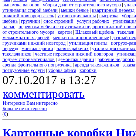
выгрузка вагонов
|
уборка дачи от строительного мусора
|
упако
утилизация старой мебели
|
мешки белые
|
квартирный переезд
нижний новгород газель
|
утилизация ванны
|
выгрузка
|
уборка
щебень
|
грузчики
|
снос строений
|
услуги рабочих
|
утилизация
на час
|
перевозка мебели с грузчиками недорого нижний новг
от строительного мусора
|
картон
|
Шлаковый щебень
|
такелаж
межкомнатных дверей
|
мешки полипропиленовые
|
дачный пер
грузчиками нижний новгород
|
утилизация плиты
|
погрузо-ра
переезд
|
монтаж зданий
|
нанять рабочих
|
утилизация оконных
такелажников
|
частные перевозки нижний новгород
|
утилизац
подъем стройматериалов
|
демонтаж зданий
|
рабочие недорого
аренда фронтального погрузчика
|
аренда такелажников
|
заказ
погрузочные услуги
|
уборка офиса
|
коробки
07.10.2017 в 13:27
комментировать
Интересно
Вам интересно
Больше не интересно
(
0
)
Картонные коробки Ни