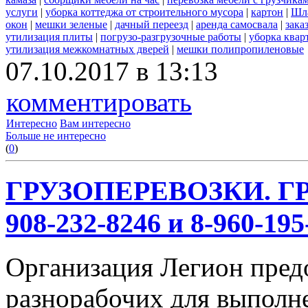
услуги
|
уборка коттеджа от строительного мусора
|
картон
|
Шл
окон
|
мешки зеленые
|
дачный переезд
|
аренда самосвала
|
зака
утилизация плиты
|
погрузо-разгрузочные работы
|
уборка квар
утилизация межкомнатных дверей
|
мешки полипропиленовые
07.10.2017 в 13:13
комментировать
Интересно
Вам интересно
Больше не интересно
(
0
)
ГРУЗОПЕРЕВОЗКИ. ГР
908-232-8246 и 8-960-195
Организация Легион предо
разнорабочих для выполн