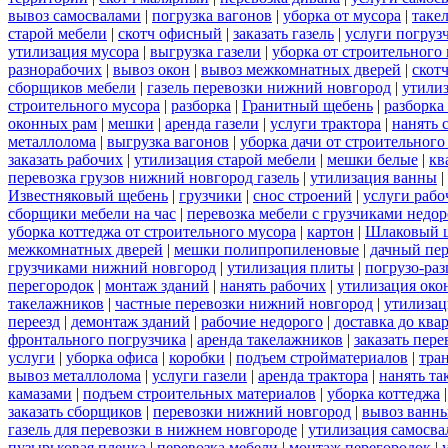
вывоз самосвалами
|
погрузка вагонов
|
уборка от мусора
|
таке
старой мебели
|
скотч офисный
|
заказать газель
|
услуги погруз
утилизация мусора
|
выгрузка газели
|
уборка от строительного
разнорабочих
|
вывоз окон
|
вывоз межкомнатных дверей
|
скот
сборщиков мебели
|
газель перевозки нижний новгород
|
утилиз
строительного мусора
|
разборка
|
Гранитный щебень
|
разборка
оконных рам
|
мешки
|
аренда газели
|
услуги трактора
|
нанять 
металлолома
|
выгрузка вагонов
|
уборка дачи от строительного
заказать рабочих
|
утилизация старой мебели
|
мешки белые
|
кв
перевозка грузов нижний новгород газель
|
утилизация ванны
|
Известняковый щебень
|
грузчики
|
снос строений
|
услуги рабо
сборщики мебели на час
|
перевозка мебели с грузчиками недо
уборка коттеджа от строительного мусора
|
картон
|
Шлаковый 
межкомнатных дверей
|
мешки полипропиленовые
|
дачный пер
грузчиками нижний новгород
|
утилизация плиты
|
погрузо-ра
перегородок
|
монтаж зданий
|
нанять рабочих
|
утилизация око
такелажников
|
частные перевозки нижний новгород
|
утилизац
переезд
|
демонтаж зданий
|
рабочие недорого
|
доставка до ква
фронтального погрузчика
|
аренда такелажников
|
заказать пер
услуги
|
уборка офиса
|
коробки
|
подъем стройматериалов
|
тра
вывоз металлолома
|
услуги газели
|
аренда трактора
|
нанять т
камазами
|
подъем строительных материалов
|
уборка коттеджа
заказать сборщиков
|
перевозки нижний новгород
|
вывоз ванн
газель для перевозки в нижнем новгороде
|
утилизация самосва
пузырьковая пленка
|
перевозка мебели
|
монтаж перегородок
|