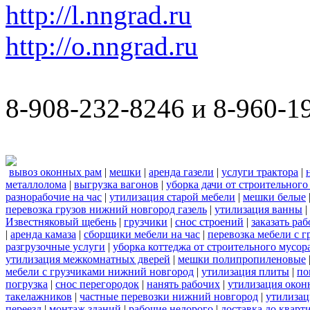
http://l.nngrad.ru
http://o.nngrad.ru
8-908-232-8246 и 8-960-1
вывоз оконных рам
|
мешки
|
аренда газели
|
услуги трактора
|
металлолома
|
выгрузка вагонов
|
уборка дачи от строительного
разнорабочие на час
|
утилизация старой мебели
|
мешки белые
перевозка грузов нижний новгород газель
|
утилизация ванны
|
Известняковый щебень
|
грузчики
|
снос строений
|
заказать ра
|
аренда камаза
|
сборщики мебели на час
|
перевозка мебели с 
разгрузочные услуги
|
уборка коттеджа от строительного мусор
утилизация межкомнатных дверей
|
мешки полипропиленовые
мебели с грузчиками нижний новгород
|
утилизация плиты
|
по
погрузка
|
снос перегородок
|
нанять рабочих
|
утилизация окон
такелажников
|
частные перевозки нижний новгород
|
утилизац
переезд
|
монтаж зданий
|
рабочие недорого
|
доставка до кварт