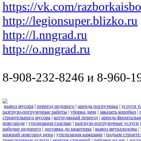
https://vk.com/razborkaisb
http://legionsuper.blizko.ru
http://l.nngrad.ru
http://o.nngrad.ru
8-908-232-8246 и 8-960-1
вывоз мусора
|
переезд недорого
|
аренда погрузчика
|
услуги т
разгрузо-погрузочные работы
|
уборка дачи
|
заказать коробки
|
строительного мусора
|
коттеджный переезд
|
аренда фронтальн
новгороде
|
утилизация газелью
|
разгрузо-погрузочные услуги
рабочие недорого
|
доставка до квартиры
|
вывоз металлолома
|
нижний новгород цена
|
утилизация камазами
|
подъем строите
транспортные услуги
|
монтаж строений
|
рабочие на час
|
доста