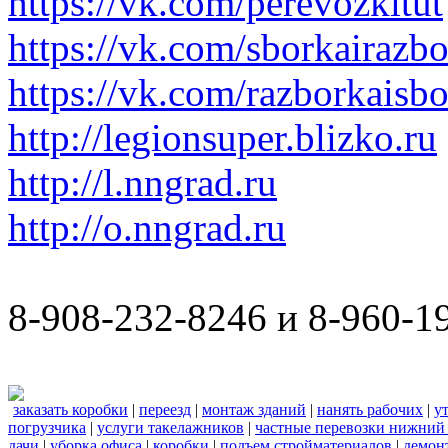
https://vk.com/perevozkitut
https://vk.com/sborkairazb
https://vk.com/razborkaisb
http://legionsuper.blizko.ru
http://l.nngrad.ru
http://o.nngrad.ru
8-908-232-8246 и 8-960-1
заказать коробки
|
переезд
|
монтаж зданий
|
нанять рабочих
|
у
погрузчика
|
услуги такелажников
|
частные перевозки нижний
дачи
|
уборка офиса
|
коробки
|
подъем стройматериалов
|
демон