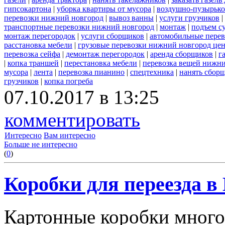
гипсокартона
|
уборка квартиры от мусора
|
воздушно-пузырько
перевозки нижний новгород
|
вывоз ванны
|
услуги грузчиков
|
транспортные перевозки нижний новгород
|
монтаж
|
подъем с
монтаж перегородок
|
услуги сборщиков
|
автомобильные пере
расстановка мебели
|
грузовые перевозки нижний новгород це
перевозка сейфа
|
демонтаж перегородок
|
аренда сборщиков
|
г
|
копка траншей
|
перестановка мебели
|
перевозка вещей нижн
мусора
|
лента
|
перевозка пианино
|
спецтехника
|
нанять сбор
грузчиков
|
копка погреба
07.10.2017 в 13:25
комментировать
Интересно
Вам интересно
Больше не интересно
(
0
)
Коробки для переезда 
Картонные коробки много