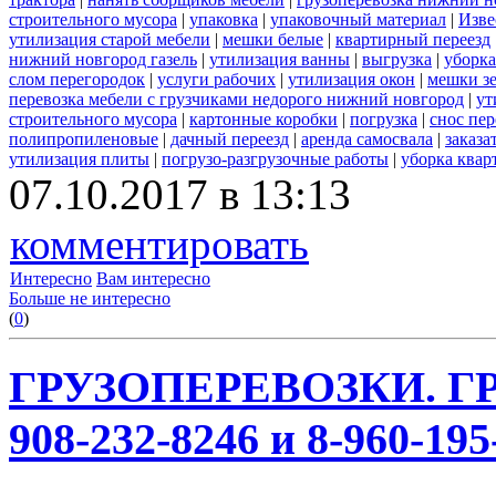
строительного мусора
|
упаковка
|
упаковочный материал
|
Изве
утилизация старой мебели
|
мешки белые
|
квартирный переезд
нижний новгород газель
|
утилизация ванны
|
выгрузка
|
уборка
слом перегородок
|
услуги рабочих
|
утилизация окон
|
мешки з
перевозка мебели с грузчиками недорого нижний новгород
|
ут
строительного мусора
|
картонные коробки
|
погрузка
|
снос пе
полипропиленовые
|
дачный переезд
|
аренда самосвала
|
заказа
утилизация плиты
|
погрузо-разгрузочные работы
|
уборка квар
07.10.2017 в 13:13
комментировать
Интересно
Вам интересно
Больше не интересно
(
0
)
ГРУЗОПЕРЕВОЗКИ. ГР
908-232-8246 и 8-960-195