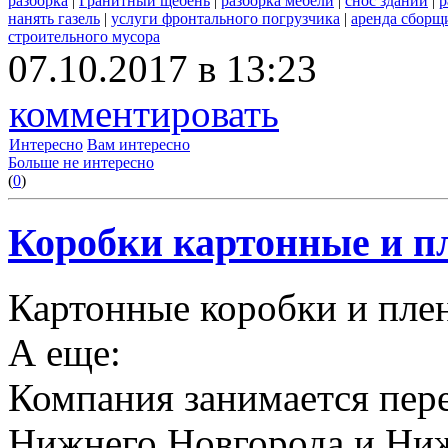
разборка
|
Гранитный щебень
|
разборка мебели
|
снос зданий
|
р
нанять газель
|
услуги фронтального погрузчика
|
аренда сборщ
строительного мусора
07.10.2017 в 13:23
комментировать
Интересно
Вам интересно
Больше не интересно
(
0
)
Коробки картонные и пл
Картонные коробки и плен
А еще:
Компания занимается пере
Нижнего Новгорода и Ниж