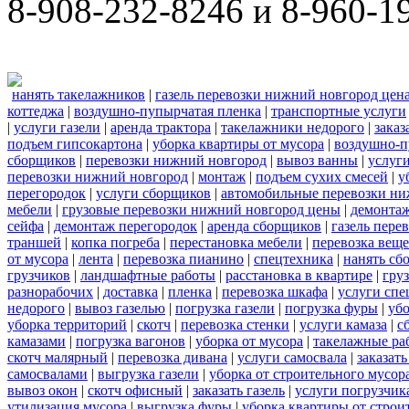
8-908-232-8246 и 8-960-1
нанять такелажников
|
газель перевозки нижний новгород цен
коттеджа
|
воздушно-пупырчатая пленка
|
транспортные услуги
|
услуги газели
|
аренда трактора
|
такелажники недорого
|
заказ
подъем гипсокартона
|
уборка квартиры от мусора
|
воздушно-п
сборщиков
|
перевозки нижний новгород
|
вывоз ванны
|
услуги
перевозки нижний новгород
|
монтаж
|
подъем сухих смесей
|
у
перегородок
|
услуги сборщиков
|
автомобильные перевозки ни
мебели
|
грузовые перевозки нижний новгород цены
|
демонта
сейфа
|
демонтаж перегородок
|
аренда сборщиков
|
газель пере
траншей
|
копка погреба
|
перестановка мебели
|
перевозка вещ
от мусора
|
лента
|
перевозка пианино
|
спецтехника
|
нанять сб
грузчиков
|
ландшафтные работы
|
расстановка в квартире
|
гру
разнорабочих
|
доставка
|
пленка
|
перевозка шкафа
|
услуги спе
недорого
|
вывоз газелью
|
погрузка газели
|
погрузка фуры
|
уб
уборка территорий
|
скотч
|
перевозка стенки
|
услуги камаза
|
с
камазами
|
погрузка вагонов
|
уборка от мусора
|
такелажные ра
скотч малярный
|
перевозка дивана
|
услуги самосвала
|
заказат
самосвалами
|
выгрузка газели
|
уборка от строительного мусор
вывоз окон
|
скотч офисный
|
заказать газель
|
услуги погрузчик
утилизация мусора
|
выгрузка фуры
|
уборка квартиры от строи