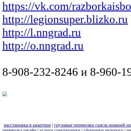
https://vk.com/razborkaisb
http://legionsuper.blizko.ru
http://l.nngrad.ru
http://o.nngrad.ru
8-908-232-8246 и 8-960-1
расстановка в квартире
|
грузовые перевозки газель нижний н
перевозка шкафа
|
услуги спецтехники
|
сборщики недорого
|
п