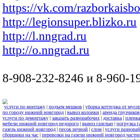
https://vk.com/razborkaisb
http://legionsuper.blizko.ru
http://l.nngrad.ru
http://o.nngrad.ru
8-908-232-8246 и 8-960-1
услуги по монтажу
|
подъем мешков
|
уборка коттеджа от мусо
по городу нижний новгород
|
вывоз колонки
|
аренда грузчиков
услуги по демонтажу
|
заказать разнорабочих
|
доставка
|
пленк
мебели нижний новгород недорого
|
вывоз газелью
|
погрузка г
газель нижний новгород
|
песок речной
|
слом
|
услуги разнора
сборщики на час
|
перевозки на газели нижний новгород частн