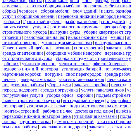
такелажные работы
|
песок карьерный
|
снос
|
аренда разнорабо
самосвала
|
заказать сборщиков мебели
|
перевозка мебели ниж
сборка
|
чернозем
|
сборка мебели
|
слом зданий
|
нанять разнор
услуги сборщиков мебели
|
перевозки нижний новгород недоро
разборка
|
Гранитный щебень
|
разборка мебели
|
снос зданий
|
р
нанять газель
|
услуги фронтального погрузчика
|
аренда сборщ
строительного мусора
|
выгрузка фуры
|
уборка квартиры от ст
строений
|
разнорабочие на час
|
вывоз оконных рам
|
мешки
|
а
нижний новгород
|
утилизация металлолома
|
выгрузка вагонов
Известняковый щебень
|
грузчики
|
снос строений
|
заказать ра
аренда спецтехники
|
сборщики мебели недорого
|
перевозка гр
от строительного мусора
|
уборка коттеджа от строительного м
рабочих
|
утилизация окон
|
мешки зеленые
|
офисный переезд
|
недорого нижний новгород
|
утилизация батарей
|
погрузо-разг
картонные коробки
|
погрузка
|
снос перегородок
|
аренда рабоч
переезд
|
аренда самосвала
|
заказать такелажников
|
перевозка 
погрузочные работы
|
уборка дачи
|
заказать коробки
|
переезд
|
переезд недорого
|
аренда погрузчика
|
услуги такелажников
|
ч
погрузочные услуги
|
уборка офиса
|
коробки
|
подъем строймат
вывоз строительного мусора
|
коттеджный переезд
|
аренда фро
новгороде
|
утилизация газелью
|
подъем строительных материа
|
монтаж строений
|
рабочие на час
|
доставка под ключ
|
вывоз 
перевозки нижний новгород цена
|
утилизация камазами
|
подъ
пленка
|
грузоперевозки
|
демонтаж строений
|
заказать сборщи
земляные работы
|
такелажники недорого
|
заказать газель для