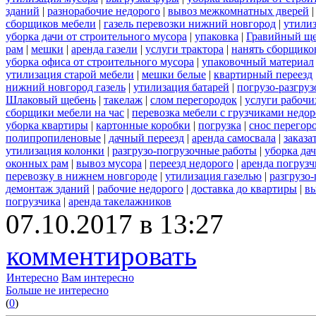
зданий
|
разнорабочие недорого
|
вывоз межкомнатных дверей
сборщиков мебели
|
газель перевозки нижний новгород
|
утилиз
уборка дачи от строительного мусора
|
упаковка
|
Гравийный ще
рам
|
мешки
|
аренда газели
|
услуги трактора
|
нанять сборщико
уборка офиса от строительного мусора
|
упаковочный материал
утилизация старой мебели
|
мешки белые
|
квартирный переезд
нижний новгород газель
|
утилизация батарей
|
погрузо-разгру
Шлаковый щебень
|
такелаж
|
слом перегородок
|
услуги рабочи
сборщики мебели на час
|
перевозка мебели с грузчиками недо
уборка квартиры
|
картонные коробки
|
погрузка
|
снос перегор
полипропиленовые
|
дачный переезд
|
аренда самосвала
|
заказа
утилизация колонки
|
разгрузо-погрузочные работы
|
уборка да
оконных рам
|
вывоз мусора
|
переезд недорого
|
аренда погрузч
перевозку в нижнем новгороде
|
утилизация газелью
|
разгрузо
демонтаж зданий
|
рабочие недорого
|
доставка до квартиры
|
вы
погрузчика
|
аренда такелажников
07.10.2017 в 13:27
комментировать
Интересно
Вам интересно
Больше не интересно
(
0
)