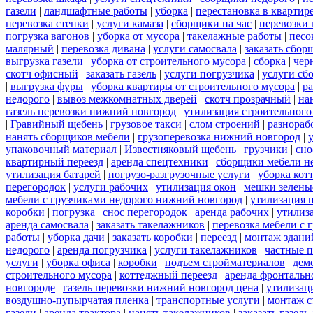
газели
|
ландшафтные работы
|
уборка
|
перестановка в квартир
перевозка стенки
|
услуги камаза
|
сборщики на час
|
перевозки 
погрузка вагонов
|
уборка от мусора
|
такелажные работы
|
песо
малярный
|
перевозка дивана
|
услуги самосвала
|
заказать сбор
выгрузка газели
|
уборка от строительного мусора
|
сборка
|
чер
скотч офисный
|
заказать газель
|
услуги погрузчика
|
услуги сб
|
выгрузка фуры
|
уборка квартиры от строительного мусора
|
ра
недорого
|
вывоз межкомнатных дверей
|
скотч прозрачный
|
на
газель перевозки нижний новгород
|
утилизация строительного
|
Гравийный щебень
|
грузовое такси
|
слом строений
|
разнораб
нанять сборщиков мебели
|
грузоперевозка нижний новгород
|
упаковочный материал
|
Известняковый щебень
|
грузчики
|
сно
квартирный переезд
|
аренда спецтехники
|
сборщики мебели н
утилизация батарей
|
погрузо-разгрузочные услуги
|
уборка кот
перегородок
|
услуги рабочих
|
утилизация окон
|
мешки зелены
мебели с грузчиками недорого нижний новгород
|
утилизация 
коробки
|
погрузка
|
снос перегородок
|
аренда рабочих
|
утилиз
аренда самосвала
|
заказать такелажников
|
перевозка мебели с
работы
|
уборка дачи
|
заказать коробки
|
переезд
|
монтаж здани
недорого
|
аренда погрузчика
|
услуги такелажников
|
частные 
услуги
|
уборка офиса
|
коробки
|
подъем стройматериалов
|
дем
строительного мусора
|
коттеджный переезд
|
аренда фронтальн
новгороде
|
газель перевозки нижний новгород цена
|
утилизац
воздушно-пупырчатая пленка
|
транспортные услуги
|
монтаж с
газели
|
аренда трактора
|
нанять такелажников
|
заказать газел