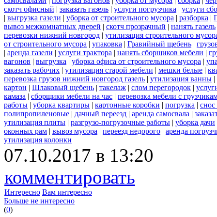
самосвалами
|
погрузка вагонов
|
уборка от мусора
|
сборка
|
чер
скотч офисный
|
заказать газель
|
услуги погрузчика
|
услуги сб
|
выгрузка газели
|
уборка от строительного мусора
|
разборка
|
вывоз межкомнатных дверей
|
скотч прозрачный
|
нанять газель
перевозки нижний новгород
|
утилизация строительного мусор
от строительного мусора
|
упаковка
|
Гравийный щебень
|
грузо
|
аренда газели
|
услуги трактора
|
нанять сборщиков мебели
|
гр
вагонов
|
выгрузка
|
уборка офиса от строительного мусора
|
уп
заказать рабочих
|
утилизация старой мебели
|
мешки белые
|
кв
перевозка грузов нижний новгород газель
|
утилизация ванны
|
картон
|
Шлаковый щебень
|
такелаж
|
слом перегородок
|
услуг
камаза
|
сборщики мебели на час
|
перевозка мебели с грузчик
работы
|
уборка квартиры
|
картонные коробки
|
погрузка
|
снос
полипропиленовые
|
дачный переезд
|
аренда самосвала
|
заказа
утилизация плиты
|
разгрузо-погрузочные работы
|
уборка дачи
оконных рам
|
вывоз мусора
|
переезд недорого
|
аренда погрузч
утилизация колонки
07.10.2017 в 13:20
комментировать
Интересно
Вам интересно
Больше не интересно
(
0
)