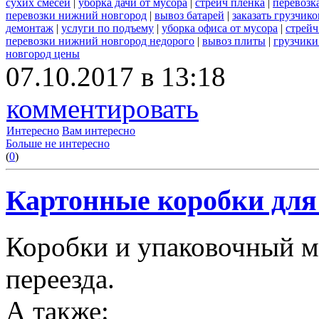
сухих смесей
|
уборка дачи от мусора
|
стрейч пленка
|
перевозк
перевозки нижний новгород
|
вывоз батарей
|
заказать грузчико
демонтаж
|
услуги по подъему
|
уборка офиса от мусора
|
стрейч
перевозки нижний новгород недорого
|
вывоз плиты
|
грузчики
новгород цены
07.10.2017 в 13:18
комментировать
Интересно
Вам интересно
Больше не интересно
(
0
)
Картонные коробки для 
Коробки и упаковочный м
переезда.
А также: