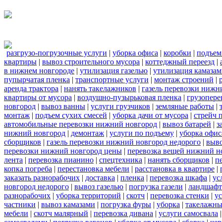
разгрузо-погрузочные услуги
|
уборка офиса
|
коробки
|
подъем
квартиры
|
вывоз строительного мусора
|
коттеджный переезд
|
в нижнем новгороде
|
утилизация газелью
|
утилизация камаза
пупырчатая пленка
|
транспортные услуги
|
монтаж строений
|
аренда трактора
|
нанять такелажников
|
газель перевозки нижн
квартиры от мусора
|
воздушно-пузырьковая пленка
|
грузопере
новгород
|
вывоз ванны
|
услуги грузчиков
|
земляные работы
|
монтаж
|
подъем сухих смесей
|
уборка дачи от мусора
|
стрейч 
автомобильные перевозки нижний новгород
|
вывоз батарей
|
з
нижний новгород
|
демонтаж
|
услуги по подъему
|
уборка офис
сборщиков
|
газель перевозки нижний новгород недорого
|
выв
перевозки нижний новгород цены
|
перевозка вещей нижний н
лента
|
перевозка пианино
|
спецтехника
|
нанять сборщиков
|
п
копка погреба
|
перестановка мебели
|
расстановка в квартире
|
заказать разнорабочих
|
доставка
|
пленка
|
перевозка шкафа
|
ус
новгород недорого
|
вывоз газелью
|
погрузка газели
|
ландшафт
разнорабочих
|
уборка территорий
|
скотч
|
перевозка стенки
|
ус
частники
|
вывоз камазами
|
погрузка фуры
|
уборка
|
такелажны
мебели
|
скотч малярный
|
перевозка дивана
|
услуги самосвала