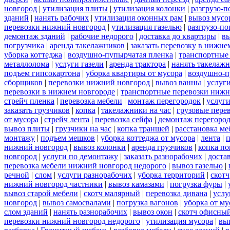
новгород
|
утилизация плиты
|
утилизация колонки
|
разгрузо-п
зданий
|
нанять рабочих
|
утилизация оконных рам
|
вывоз мусо
перевозки нижний новгород
|
утилизация газелью
|
разгрузо-по
демонтаж зданий
|
рабочие недорого
|
доставка до квартиры
|
вы
погрузчика
|
аренда такелажников
|
заказать перевозку в нижне
уборка коттеджа
|
воздушно-пупырчатая пленка
|
транспортные
металлолома
|
услуги газели
|
аренда трактора
|
нанять такелаж
подъем гипсокартона
|
уборка квартиры от мусора
|
воздушно-п
сборщиков
|
перевозки нижний новгород
|
вывоз ванны
|
услуги
перевозки в нижнем новгороде
|
транспортные перевозки нижн
стрейч пленка
|
перевозка мебели
|
монтаж перегородок
|
услуг
заказать грузчиков
|
копка
|
такелажники на час
|
грузовые пере
от мусора
|
стрейч лента
|
перевозка сейфа
|
демонтаж перегоро
вывоз плиты
|
грузчики на час
|
копка траншей
|
расстановка ме
монтажу
|
подъем мешков
|
уборка коттеджа от мусора
|
лента
|
п
нижний новгород
|
вывоз колонки
|
аренда грузчиков
|
копка по
новгород
|
услуги по демонтажу
|
заказать разнорабочих
|
доста
перевозка мебели нижний новгород недорого
|
вывоз газелью
|
речной
|
слом
|
услуги разнорабочих
|
уборка территорий
|
скотч
нижний новгород частники
|
вывоз камазами
|
погрузка фуры
|
вывоз старой мебели
|
скотч малярный
|
перевозка дивана
|
услу
новгород
|
вывоз самосвалами
|
погрузка вагонов
|
уборка от му
слом зданий
|
нанять разнорабочих
|
вывоз окон
|
скотч офисны
перевозки нижний новгород недорого
|
утилизация мусора
|
вы