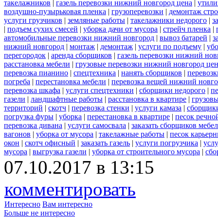
такелажников
|
газель перевозки нижний новгород цена
|
утили
воздушно-пузырьковая пленка
|
грузоперевозки
|
демонтаж стр
услуги грузчиков
|
земляные работы
|
такелажники недорого
|
з
|
подъем сухих смесей
|
уборка дачи от мусора
|
стрейч пленка
|
автомобильные перевозки нижний новгород
|
вывоз батарей
|
з
нижний новгород
|
монтаж
|
демонтаж
|
услуги по подъему
|
убо
перегородок
|
аренда сборщиков
|
газель перевозки нижний нов
расстановка мебели
|
грузовые перевозки нижний новгород це
перевозка пианино
|
спецтехника
|
нанять сборщиков
|
перевозк
погреба
|
перестановка мебели
|
перевозка вещей нижний новг
перевозка шкафа
|
услуги спецтехники
|
сборщики недорого
|
п
газели
|
ландшафтные работы
|
расстановка в квартире
|
грузовы
территорий
|
скотч
|
перевозка стенки
|
услуги камаза
|
сборщики
погрузка фуры
|
уборка
|
перестановка в квартире
|
песок речно
перевозка дивана
|
услуги самосвала
|
заказать сборщиков мебе
вагонов
|
уборка от мусора
|
такелажные работы
|
песок карьер
окон
|
скотч офисный
|
заказать газель
|
услуги погрузчика
|
усл
мусора
|
выгрузка газели
|
уборка от строительного мусора
|
сбо
07.10.2017 в 13:15
комментировать
Интересно
Вам интересно
Больше не интересно