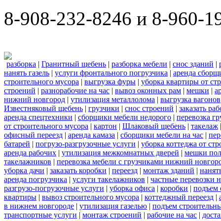
8-908-232-8246 и 8-960-1
разборка
|
Гранитный щебень
|
разборка мебели
|
снос зданий
|
нанять газель
|
услуги фронтального погрузчика
|
аренда сборщ
строительного мусора
|
выгрузка фуры
|
уборка квартиры от ст
строений
|
разнорабочие на час
|
вывоз оконных рам
|
мешки
|
а
нижний новгород
|
утилизация металлолома
|
выгрузка вагонов
Известняковый щебень
|
грузчики
|
снос строений
|
заказать ра
аренда спецтехники
|
сборщики мебели недорого
|
перевозка гр
от строительного мусора
|
картон
|
Шлаковый щебень
|
такелаж
офисный переезд
|
аренда камаза
|
сборщики мебели на час
|
пер
батарей
|
погрузо-разгрузочные услуги
|
уборка коттеджа от ст
аренда рабочих
|
утилизация межкомнатных дверей
|
мешки по
такелажников
|
перевозка мебели с грузчиками нижний новгор
уборка дачи
|
заказать коробки
|
переезд
|
монтаж зданий
|
нанят
аренда погрузчика
|
услуги такелажников
|
частные перевозки 
разгрузо-погрузочные услуги
|
уборка офиса
|
коробки
|
подъем 
квартиры
|
вывоз строительного мусора
|
коттеджный переезд
|
в нижнем новгороде
|
утилизация газелью
|
подъем строительн
транспортные услуги
|
монтаж строений
|
рабочие на час
|
доста