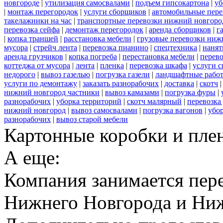
новгороде
|
утилизация самосвалами
|
подъем гипсокартона
|
уб
|
монтаж перегородок
|
услуги сборщиков
|
автомобильные пере
такелажники на час
|
транспортные перевозки нижний новгоро
перевозка сейфа
|
демонтаж перегородок
|
аренда сборщиков
|
г
|
копка траншей
|
расстановка мебели
|
грузовые перевозки ниж
мусора
|
стрейч лента
|
перевозка пианино
|
спецтехника
|
нанят
аренда грузчиков
|
копка погреба
|
перестановка мебели
|
перев
коттеджа от мусора
|
лента
|
пленка
|
перевозка шкафа
|
услуги 
недорого
|
вывоз газелью
|
погрузка газели
|
ландшафтные рабо
услуги по демонтажу
|
заказать разнорабочих
|
доставка
|
скотч
нижний новгород частники
|
вывоз камазами
|
погрузка фуры
|
разнорабочих
|
уборка территорий
|
скотч малярный
|
перевозка
нижний новгород
|
вывоз самосвалами
|
погрузка вагонов
|
убор
разнорабочих
|
вывоз старой мебели
Картонные коробки и плен
А еще:
Компания занимается пере
Нижнего Новгорода и Ниж