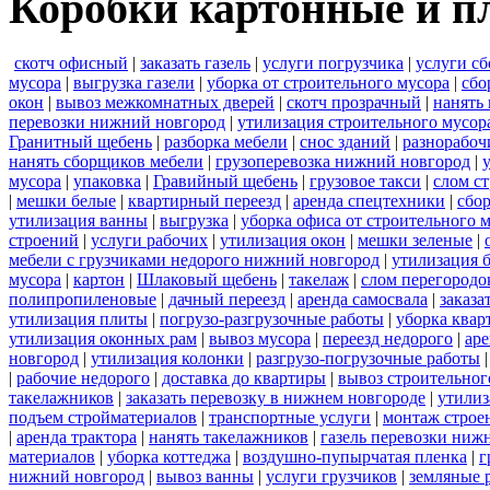
Коробки картонные и пл
скотч офисный
|
заказать газель
|
услуги погрузчика
|
услуги с
мусора
|
выгрузка газели
|
уборка от строительного мусора
|
сбо
окон
|
вывоз межкомнатных дверей
|
скотч прозрачный
|
нанять 
перевозки нижний новгород
|
утилизация строительного мусор
Гранитный щебень
|
разборка мебели
|
снос зданий
|
разнорабоч
нанять сборщиков мебели
|
грузоперевозка нижний новгород
|
мусора
|
упаковка
|
Гравийный щебень
|
грузовое такси
|
слом с
|
мешки белые
|
квартирный переезд
|
аренда спецтехники
|
сбо
утилизация ванны
|
выгрузка
|
уборка офиса от строительного 
строений
|
услуги рабочих
|
утилизация окон
|
мешки зеленые
|
мебели с грузчиками недорого нижний новгород
|
утилизация 
мусора
|
картон
|
Шлаковый щебень
|
такелаж
|
слом перегородо
полипропиленовые
|
дачный переезд
|
аренда самосвала
|
заказа
утилизация плиты
|
погрузо-разгрузочные работы
|
уборка квар
утилизация оконных рам
|
вывоз мусора
|
переезд недорого
|
аре
новгород
|
утилизация колонки
|
разгрузо-погрузочные работы
|
рабочие недорого
|
доставка до квартиры
|
вывоз строительног
такелажников
|
заказать перевозку в нижнем новгороде
|
утилиз
подъем стройматериалов
|
транспортные услуги
|
монтаж строе
|
аренда трактора
|
нанять такелажников
|
газель перевозки ниж
материалов
|
уборка коттеджа
|
воздушно-пупырчатая пленка
|
г
нижний новгород
|
вывоз ванны
|
услуги грузчиков
|
земляные 