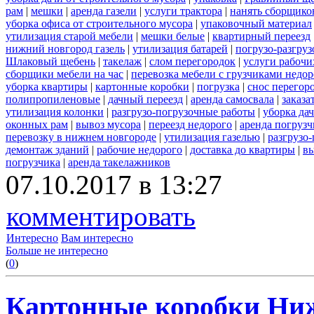
рам
|
мешки
|
аренда газели
|
услуги трактора
|
нанять сборщико
уборка офиса от строительного мусора
|
упаковочный материал
утилизация старой мебели
|
мешки белые
|
квартирный переезд
нижний новгород газель
|
утилизация батарей
|
погрузо-разгру
Шлаковый щебень
|
такелаж
|
слом перегородок
|
услуги рабочи
сборщики мебели на час
|
перевозка мебели с грузчиками недо
уборка квартиры
|
картонные коробки
|
погрузка
|
снос перегор
полипропиленовые
|
дачный переезд
|
аренда самосвала
|
заказа
утилизация колонки
|
разгрузо-погрузочные работы
|
уборка да
оконных рам
|
вывоз мусора
|
переезд недорого
|
аренда погрузч
перевозку в нижнем новгороде
|
утилизация газелью
|
разгрузо
демонтаж зданий
|
рабочие недорого
|
доставка до квартиры
|
вы
погрузчика
|
аренда такелажников
07.10.2017 в 13:27
комментировать
Интересно
Вам интересно
Больше не интересно
(
0
)
Картонные коробки Ни