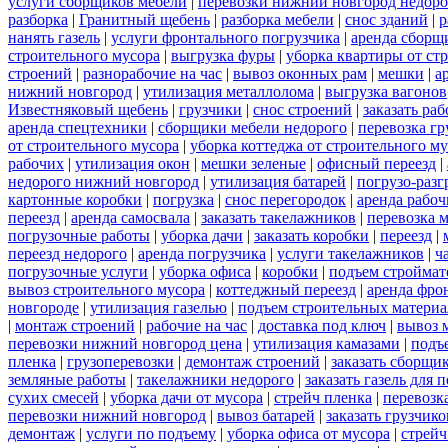
услуги сборщиков мебели
|
перевозки нижний новгород недоро
разборка
|
Гранитный щебень
|
разборка мебели
|
снос зданий
|
р
нанять газель
|
услуги фронтального погрузчика
|
аренда сборщ
строительного мусора
|
выгрузка фуры
|
уборка квартиры от ст
строений
|
разнорабочие на час
|
вывоз оконных рам
|
мешки
|
а
нижний новгород
|
утилизация металлолома
|
выгрузка вагонов
Известняковый щебень
|
грузчики
|
снос строений
|
заказать ра
аренда спецтехники
|
сборщики мебели недорого
|
перевозка гр
от строительного мусора
|
уборка коттеджа от строительного м
рабочих
|
утилизация окон
|
мешки зеленые
|
офисный переезд
|
недорого нижний новгород
|
утилизация батарей
|
погрузо-разг
картонные коробки
|
погрузка
|
снос перегородок
|
аренда рабоч
переезд
|
аренда самосвала
|
заказать такелажников
|
перевозка 
погрузочные работы
|
уборка дачи
|
заказать коробки
|
переезд
|
переезд недорого
|
аренда погрузчика
|
услуги такелажников
|
ч
погрузочные услуги
|
уборка офиса
|
коробки
|
подъем строймат
вывоз строительного мусора
|
коттеджный переезд
|
аренда фро
новгороде
|
утилизация газелью
|
подъем строительных материа
|
монтаж строений
|
рабочие на час
|
доставка под ключ
|
вывоз 
перевозки нижний новгород цена
|
утилизация камазами
|
подъ
пленка
|
грузоперевозки
|
демонтаж строений
|
заказать сборщи
земляные работы
|
такелажники недорого
|
заказать газель для
сухих смесей
|
уборка дачи от мусора
|
стрейч пленка
|
перевозк
перевозки нижний новгород
|
вывоз батарей
|
заказать грузчико
демонтаж
|
услуги по подъему
|
уборка офиса от мусора
|
стрейч