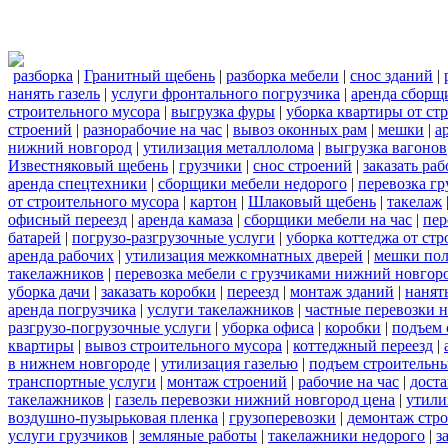
разборка
|
Гранитный щебень
|
разборка мебели
|
снос зданий
|
нанять газель
|
услуги фронтального погрузчика
|
аренда сборщ
строительного мусора
|
выгрузка фуры
|
уборка квартиры от ст
строений
|
разнорабочие на час
|
вывоз оконных рам
|
мешки
|
а
нижний новгород
|
утилизация металлолома
|
выгрузка вагонов
Известняковый щебень
|
грузчики
|
снос строений
|
заказать ра
аренда спецтехники
|
сборщики мебели недорого
|
перевозка гр
от строительного мусора
|
картон
|
Шлаковый щебень
|
такелаж
офисный переезд
|
аренда камаза
|
сборщики мебели на час
|
пер
батарей
|
погрузо-разгрузочные услуги
|
уборка коттеджа от ст
аренда рабочих
|
утилизация межкомнатных дверей
|
мешки по
такелажников
|
перевозка мебели с грузчиками нижний новгор
уборка дачи
|
заказать коробки
|
переезд
|
монтаж зданий
|
нанят
аренда погрузчика
|
услуги такелажников
|
частные перевозки 
разгрузо-погрузочные услуги
|
уборка офиса
|
коробки
|
подъем 
квартиры
|
вывоз строительного мусора
|
коттеджный переезд
|
в нижнем новгороде
|
утилизация газелью
|
подъем строительн
транспортные услуги
|
монтаж строений
|
рабочие на час
|
доста
такелажников
|
газель перевозки нижний новгород цена
|
утили
воздушно-пузырьковая пленка
|
грузоперевозки
|
демонтаж стр
услуги грузчиков
|
земляные работы
|
такелажники недорого
|
з