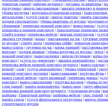
демонтаж зданий
|
рабочие недорого
|
доставка до квартиры
|
вы
погрузчика
|
аренда такелажников
|
заказать перевозку в нижне
уборка коттеджа
|
воздушно-пупырчатая пленка
|
транспортные
металлолома
|
услуги газели
|
аренда трактора
|
нанять такелаж
подъем гипсокартона
|
уборка квартиры от мусора
|
воздушно-п
сборщиков
|
перевозки нижний новгород
|
вывоз ванны
|
услуги
перевозки в нижнем новгороде
|
транспортные перевозки нижн
стрейч пленка
|
перевозка мебели
|
монтаж перегородок
|
услуг
заказать грузчиков
|
копка
|
такелажники на час
|
грузовые пере
от мусора
|
стрейч лента
|
перевозка сейфа
|
демонтаж перегоро
вывоз плиты
|
грузчики на час
|
копка траншей
|
расстановка ме
монтажу
|
подъем мешков
|
уборка коттеджа от мусора
|
лента
|
п
нижний новгород
|
вывоз колонки
|
аренда грузчиков
|
копка по
новгород
|
услуги по демонтажу
|
заказать разнорабочих
|
доста
перевозка мебели нижний новгород недорого
|
вывоз газелью
|
речной
|
слом
|
услуги разнорабочих
|
уборка территорий
|
скотч
нижний новгород частники
|
вывоз камазами
|
погрузка фуры
|
вывоз старой мебели
|
скотч малярный
|
перевозка дивана
|
услу
новгород
|
вывоз самосвалами
|
погрузка вагонов
|
уборка от му
слом зданий
|
нанять разнорабочих
|
вывоз окон
|
скотч офисны
перевозки нижний новгород недорого
|
утилизация мусора
|
вы
разборка
|
Гранитный щебень
|
разборка мебели
|
снос зданий
|
р
нанять газель
|
услуги фронтального погрузчика
|
аренда сборщ
строительного мусора