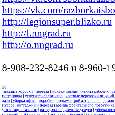
https://vk.com/razborkaisb
http://legionsuper.blizko.ru
http://l.nngrad.ru
http://o.nngrad.ru
8-908-232-8246 и 8-960-1
заказать коробки
|
переезд
|
монтаж зданий
|
нанять рабочих
|
у
погрузчика
|
услуги такелажников
|
частные перевозки нижний
дачи
|
уборка офиса
|
коробки
|
подъем стройматериалов
|
демон
мусора
|
коттеджный переезд
|
аренда фронтального погрузчика
утилизация газелью
|
разгрузо-погрузочные услуги
|
уборка кот
строений
|
рабочие на час
|
доставка под ключ
|
вывоз металлол