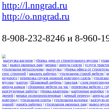
http://l.nngrad.ru
http://o.nngrad.ru
8-908-232-8246 и 8-960-1
выгрузка вагонов
|
уборка дачи от строительного мусора
|
упак
час
|
вывоз оконных рам
|
мешки
|
аренда газели
|
услуги тракто
утилизация металлолома
|
выгрузка
|
уборка офиса от строител
снос строений
|
заказать рабочих
|
утилизация старой мебели
|
м
недорого
|
перевозка грузов нижний новгород газель
|
утилизац
мусора
|
картон
|
Шлаковый щебень
|
такелаж
|
слом перегородо
аренда камаза
|
сборщики мебели на час
|
перевозка мебели с г
разгрузочные работы
|
уборка квартиры
|
картонные коробки
|
п
дверей
|
мешки полипропиленовые
|
дачный переезд
|
аренда са
новгород
|
утилизация плиты
|
утилизация колонки
|
разгрузо-п
зданий
|
нанять рабочих
|
утилизация оконных рам
|
вывоз мусо
перевозки нижний новгород
|
утилизация газелью
|
разгрузо-по