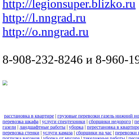
http://legionsuper.blizko.ru
http://l.nngrad.ru
http://o.nngrad.ru
8-908-232-8246 и 8-960-1
расстановка в квартире
|
грузовые перевозки газель нижний н
перевозка шкафа
|
услуги спецтехники
|
сборщики недорого
|
п
газели
|
ландшафтные работы
|
уборка
|
перестановка в квартир
перевозка стенки
|
услуги камаза
|
сборщики на час
|
перевозки 
погрузка вагонов
|
уборка от мусора
|
такелажные работы
|
песо