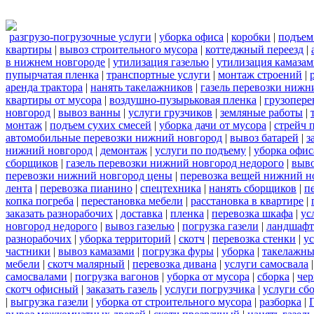
разгрузо-погрузочные услуги
|
уборка офиса
|
коробки
|
подъем
квартиры
|
вывоз строительного мусора
|
коттеджный переезд
|
в нижнем новгороде
|
утилизация газелью
|
утилизация камаза
пупырчатая пленка
|
транспортные услуги
|
монтаж строений
|
аренда трактора
|
нанять такелажников
|
газель перевозки нижн
квартиры от мусора
|
воздушно-пузырьковая пленка
|
грузопере
новгород
|
вывоз ванны
|
услуги грузчиков
|
земляные работы
|
монтаж
|
подъем сухих смесей
|
уборка дачи от мусора
|
стрейч 
автомобильные перевозки нижний новгород
|
вывоз батарей
|
з
нижний новгород
|
демонтаж
|
услуги по подъему
|
уборка офис
сборщиков
|
газель перевозки нижний новгород недорого
|
выв
перевозки нижний новгород цены
|
перевозка вещей нижний н
лента
|
перевозка пианино
|
спецтехника
|
нанять сборщиков
|
п
копка погреба
|
перестановка мебели
|
расстановка в квартире
|
заказать разнорабочих
|
доставка
|
пленка
|
перевозка шкафа
|
ус
новгород недорого
|
вывоз газелью
|
погрузка газели
|
ландшафт
разнорабочих
|
уборка территорий
|
скотч
|
перевозка стенки
|
ус
частники
|
вывоз камазами
|
погрузка фуры
|
уборка
|
такелажны
мебели
|
скотч малярный
|
перевозка дивана
|
услуги самосвала
самосвалами
|
погрузка вагонов
|
уборка от мусора
|
сборка
|
чер
скотч офисный
|
заказать газель
|
услуги погрузчика
|
услуги сб
|
выгрузка газели
|
уборка от строительного мусора
|
разборка
|