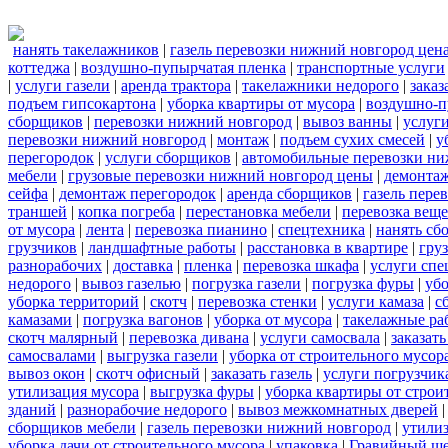
нанять такелажников
|
газель перевозки нижний новгород цен
коттеджа
|
воздушно-пупырчатая пленка
|
транспортные услуги
|
услуги газели
|
аренда трактора
|
такелажники недорого
|
заказ
подъем гипсокартона
|
уборка квартиры от мусора
|
воздушно-п
сборщиков
|
перевозки нижний новгород
|
вывоз ванны
|
услуги
перевозки нижний новгород
|
монтаж
|
подъем сухих смесей
|
у
перегородок
|
услуги сборщиков
|
автомобильные перевозки ни
мебели
|
грузовые перевозки нижний новгород цены
|
демонта
сейфа
|
демонтаж перегородок
|
аренда сборщиков
|
газель пере
траншей
|
копка погреба
|
перестановка мебели
|
перевозка вещ
от мусора
|
лента
|
перевозка пианино
|
спецтехника
|
нанять сб
грузчиков
|
ландшафтные работы
|
расстановка в квартире
|
гру
разнорабочих
|
доставка
|
пленка
|
перевозка шкафа
|
услуги спе
недорого
|
вывоз газелью
|
погрузка газели
|
погрузка фуры
|
уб
уборка территорий
|
скотч
|
перевозка стенки
|
услуги камаза
|
с
камазами
|
погрузка вагонов
|
уборка от мусора
|
такелажные ра
скотч малярный
|
перевозка дивана
|
услуги самосвала
|
заказат
самосвалами
|
выгрузка газели
|
уборка от строительного мусор
вывоз окон
|
скотч офисный
|
заказать газель
|
услуги погрузчик
утилизация мусора
|
выгрузка фуры
|
уборка квартиры от строи
зданий
|
разнорабочие недорого
|
вывоз межкомнатных дверей
сборщиков мебели
|
газель перевозки нижний новгород
|
утилиз
уборка дачи от строительного мусора
|
упаковка
|
Гравийный ще