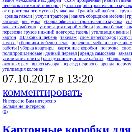
вывоз межкомнатных дверей
|
скотч прозрачный
|
нанять газель
перевозки нижний новгород
|
утилизация строительного мусор
от строительного мусора
|
упаковка
|
Гравийный щебень
|
грузо
|
аренда газели
|
услуги трактора
|
нанять сборщиков мебели
|
гр
вагонов
|
выгрузка
|
уборка офиса от строительного мусора
|
уп
заказать рабочих
|
утилизация старой мебели
|
мешки белые
|
кв
перевозка грузов нижний новгород газель
|
утилизация ванны
|
картон
|
Шлаковый щебень
|
такелаж
|
слом перегородок
|
услуг
камаза
|
сборщики мебели на час
|
перевозка мебели с грузчик
работы
|
уборка квартиры
|
картонные коробки
|
погрузка
|
снос
полипропиленовые
|
дачный переезд
|
аренда самосвала
|
заказа
утилизация плиты
|
разгрузо-погрузочные работы
|
уборка дачи
оконных рам
|
вывоз мусора
|
переезд недорого
|
аренда погрузч
утилизация колонки
07.10.2017 в 13:20
комментировать
Интересно
Вам интересно
Больше не интересно
(
0
)
Картонные коробки для 