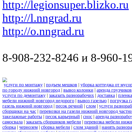
http://legionsuper.blizko.ru
http://l.nngrad.ru
http://o.nngrad.ru
8-908-232-8246 и 8-960-1
услуги по монтажу
|
подъем мешков
|
уборка коттеджа от мусо
по городу нижний новгород
|
вывоз колонки
|
аренда грузчиков
услуги по демонтажу
|
заказать разнорабочих
|
доставка
|
пленк
мебели нижний новгород недорого
|
вывоз газелью
|
погрузка г
газель нижний новгород
|
песок речной
|
слом
|
услуги разнора
сборщики на час
|
перевозки на газели нижний новгород частн
такелажные работы
|
песок карьерный
|
снос
|
аренда разнорабо
самосвала
|
заказать сборщиков мебели
|
перевозка мебели ниж
сборка
|
чернозем
|
сборка мебели
|
слом зданий
|
нанять разнор