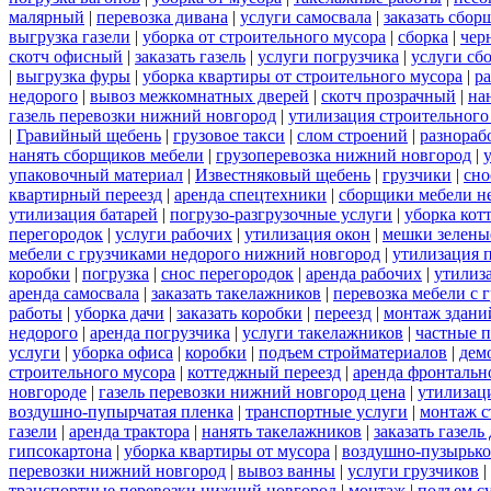
малярный
|
перевозка дивана
|
услуги самосвала
|
заказать сбор
выгрузка газели
|
уборка от строительного мусора
|
сборка
|
чер
скотч офисный
|
заказать газель
|
услуги погрузчика
|
услуги сб
|
выгрузка фуры
|
уборка квартиры от строительного мусора
|
ра
недорого
|
вывоз межкомнатных дверей
|
скотч прозрачный
|
на
газель перевозки нижний новгород
|
утилизация строительного
|
Гравийный щебень
|
грузовое такси
|
слом строений
|
разнораб
нанять сборщиков мебели
|
грузоперевозка нижний новгород
|
упаковочный материал
|
Известняковый щебень
|
грузчики
|
сно
квартирный переезд
|
аренда спецтехники
|
сборщики мебели н
утилизация батарей
|
погрузо-разгрузочные услуги
|
уборка кот
перегородок
|
услуги рабочих
|
утилизация окон
|
мешки зелены
мебели с грузчиками недорого нижний новгород
|
утилизация 
коробки
|
погрузка
|
снос перегородок
|
аренда рабочих
|
утилиз
аренда самосвала
|
заказать такелажников
|
перевозка мебели с
работы
|
уборка дачи
|
заказать коробки
|
переезд
|
монтаж здани
недорого
|
аренда погрузчика
|
услуги такелажников
|
частные 
услуги
|
уборка офиса
|
коробки
|
подъем стройматериалов
|
дем
строительного мусора
|
коттеджный переезд
|
аренда фронтальн
новгороде
|
газель перевозки нижний новгород цена
|
утилизац
воздушно-пупырчатая пленка
|
транспортные услуги
|
монтаж с
газели
|
аренда трактора
|
нанять такелажников
|
заказать газел
гипсокартона
|
уборка квартиры от мусора
|
воздушно-пузырько
перевозки нижний новгород
|
вывоз ванны
|
услуги грузчиков
|
транспортные перевозки нижний новгород
|
монтаж
|
подъем с