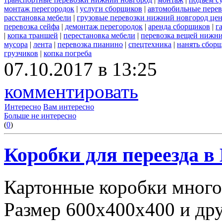
монтаж перегородок
|
услуги сборщиков
|
автомобильные пере
расстановка мебели
|
грузовые перевозки нижний новгород це
перевозка сейфа
|
демонтаж перегородок
|
аренда сборщиков
|
г
|
копка траншей
|
перестановка мебели
|
перевозка вещей нижн
мусора
|
лента
|
перевозка пианино
|
спецтехника
|
нанять сбор
грузчиков
|
копка погреба
07.10.2017 в 13:25
комментировать
Интересно
Вам интересно
Больше не интересно
(
0
)
Коробки для переезда 
Картонные коробки много
Размер 600х400х400 и дру