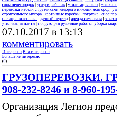
слом перегородок
|
услуги рабочих
|
утилизация окон
|
мешки з
перевозка мебели с грузчиками недорого нижний новгород
|
ут
строительного мусора
|
картонные коробки
|
погрузка
|
снос пе
полипропиленовые
|
дачный переезд
|
аренда самосвала
|
заказа
утилизация плиты
|
погрузо-разгрузочные работы
|
уборка квар
07.10.2017 в 13:13
комментировать
Интересно
Вам интересно
Больше не интересно
(
0
)
ГРУЗОПЕРЕВОЗКИ. ГР
908-232-8246 и 8-960-195
Организация Легион предо