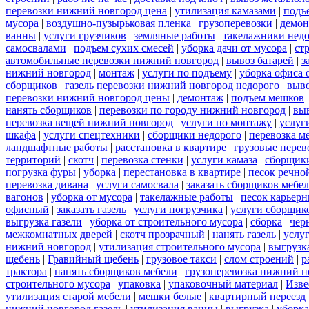
перевозки нижний новгород цена
|
утилизация камазами
|
подъ
мусора
|
воздушно-пузырьковая пленка
|
грузоперевозки
|
демон
ванны
|
услуги грузчиков
|
земляные работы
|
такелажники нед
самосвалами
|
подъем сухих смесей
|
уборка дачи от мусора
|
ст
автомобильные перевозки нижний новгород
|
вывоз батарей
|
з
нижний новгород
|
монтаж
|
услуги по подъему
|
уборка офиса 
сборщиков
|
газель перевозки нижний новгород недорого
|
выв
перевозки нижний новгород цены
|
демонтаж
|
подъем мешков
нанять сборщиков
|
перевозки по городу нижний новгород
|
вы
перевозка вещей нижний новгород
|
услуги по монтажу
|
услуг
шкафа
|
услуги спецтехники
|
сборщики недорого
|
перевозка м
ландшафтные работы
|
расстановка в квартире
|
грузовые перев
территорий
|
скотч
|
перевозка стенки
|
услуги камаза
|
сборщики
погрузка фуры
|
уборка
|
перестановка в квартире
|
песок речно
перевозка дивана
|
услуги самосвала
|
заказать сборщиков мебе
вагонов
|
уборка от мусора
|
такелажные работы
|
песок карьер
офисный
|
заказать газель
|
услуги погрузчика
|
услуги сборщик
выгрузка газели
|
уборка от строительного мусора
|
сборка
|
чер
межкомнатных дверей
|
скотч прозрачный
|
нанять газель
|
услу
нижний новгород
|
утилизация строительного мусора
|
выгрузк
щебень
|
Гравийный щебень
|
грузовое такси
|
слом строений
|
р
трактора
|
нанять сборщиков мебели
|
грузоперевозка нижний н
строительного мусора
|
упаковка
|
упаковочный материал
|
Изве
утилизация старой мебели
|
мешки белые
|
квартирный переезд
нижний новгород газель
|
утилизация ванны
|
выгрузка
|
уборка