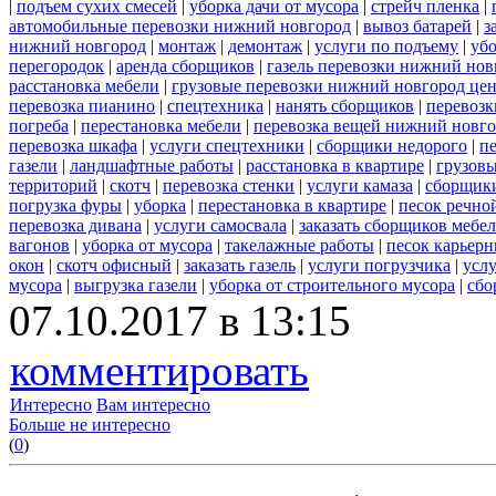
|
подъем сухих смесей
|
уборка дачи от мусора
|
стрейч пленка
|
автомобильные перевозки нижний новгород
|
вывоз батарей
|
з
нижний новгород
|
монтаж
|
демонтаж
|
услуги по подъему
|
убо
перегородок
|
аренда сборщиков
|
газель перевозки нижний нов
расстановка мебели
|
грузовые перевозки нижний новгород це
перевозка пианино
|
спецтехника
|
нанять сборщиков
|
перевозк
погреба
|
перестановка мебели
|
перевозка вещей нижний новг
перевозка шкафа
|
услуги спецтехники
|
сборщики недорого
|
п
газели
|
ландшафтные работы
|
расстановка в квартире
|
грузовы
территорий
|
скотч
|
перевозка стенки
|
услуги камаза
|
сборщики
погрузка фуры
|
уборка
|
перестановка в квартире
|
песок речно
перевозка дивана
|
услуги самосвала
|
заказать сборщиков мебе
вагонов
|
уборка от мусора
|
такелажные работы
|
песок карьер
окон
|
скотч офисный
|
заказать газель
|
услуги погрузчика
|
усл
мусора
|
выгрузка газели
|
уборка от строительного мусора
|
сбо
07.10.2017 в 13:15
комментировать
Интересно
Вам интересно
Больше не интересно
(
0
)