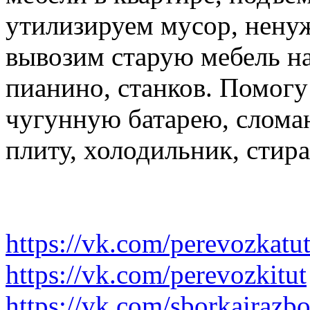
утилизируем мусор, нену
вывозим старую мебель на 
пианино, станков. Помогу
чугунную батарею, слома
плиту, холодильник, стир
https://vk.com/perevozkatu
https://vk.com/perevozkitut
https://vk.com/sborkairazb