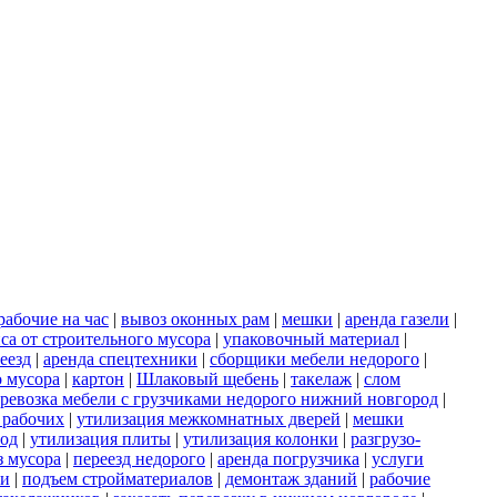
рабочие на час
|
вывоз оконных рам
|
мешки
|
аренда газели
|
са от строительного мусора
|
упаковочный материал
|
еезд
|
аренда спецтехники
|
сборщики мебели недорого
|
о мусора
|
картон
|
Шлаковый щебень
|
такелаж
|
слом
ревозка мебели с грузчиками недорого нижний новгород
|
 рабочих
|
утилизация межкомнатных дверей
|
мешки
род
|
утилизация плиты
|
утилизация колонки
|
разгрузо-
з мусора
|
переезд недорого
|
аренда погрузчика
|
услуги
ки
|
подъем стройматериалов
|
демонтаж зданий
|
рабочие