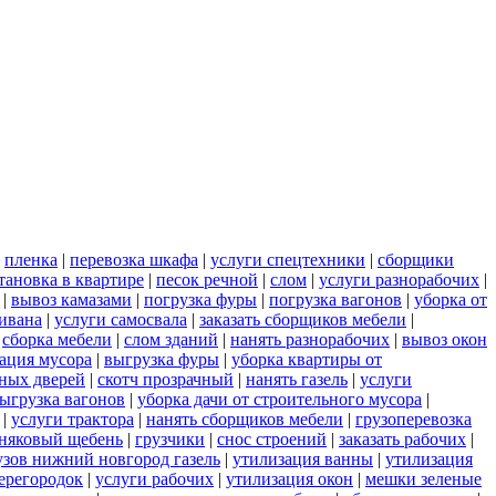
|
пленка
|
перевозка шкафа
|
услуги спецтехники
|
сборщики
тановка в квартире
|
песок речной
|
слом
|
услуги разнорабочих
|
|
вывоз камазами
|
погрузка фуры
|
погрузка вагонов
|
уборка от
дивана
|
услуги самосвала
|
заказать сборщиков мебели
|
|
сборка мебели
|
слом зданий
|
нанять разнорабочих
|
вывоз окон
ация мусора
|
выгрузка фуры
|
уборка квартиры от
ных дверей
|
скотч прозрачный
|
нанять газель
|
услуги
ыгрузка вагонов
|
уборка дачи от строительного мусора
|
|
услуги трактора
|
нанять сборщиков мебели
|
грузоперевозка
няковый щебень
|
грузчики
|
снос строений
|
заказать рабочих
|
узов нижний новгород газель
|
утилизация ванны
|
утилизация
ерегородок
|
услуги рабочих
|
утилизация окон
|
мешки зеленые