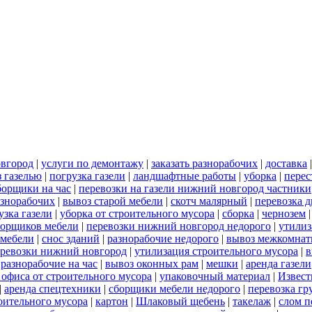
овгород
|
услуги по демонтажу
|
заказать разнорабочих
|
доставка
 газелью
|
погрузка газели
|
ландшафтные работы
|
уборка
|
перес
борщики на час
|
перевозки на газели нижний новгород частники
азнорабочих
|
вывоз старой мебели
|
скотч малярный
|
перевозка 
узка газели
|
уборка от строительного мусора
|
сборка
|
чернозем
борщиков мебели
|
перевозки нижний новгород недорого
|
утилиз
 мебели
|
снос зданий
|
разнорабочие недорого
|
вывоз межкомнат
еревозки нижний новгород
|
утилизация строительного мусора
|
в
|
разнорабочие на час
|
вывоз оконных рам
|
мешки
|
аренда газели
 офиса от строительного мусора
|
упаковочный материал
|
Извест
|
аренда спецтехники
|
сборщики мебели недорого
|
перевозка гр
роительного мусора
|
картон
|
Шлаковый щебень
|
такелаж
|
слом п