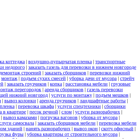
ка коттеджа
|
воздушно-пупырчатая пленка
|
транспортные
ки недорого
|
заказать газель для перевозки в нижнем новгороде
демонтаж строений
|
заказать сборщиков
|
перевозки нижний
|
монтаж
|
подъем сухих смесей
|
уборка дачи от мусора
|
стрейч
ей
|
заказать грузчиков
|
копка
|
расстановка мебели
|
грузовые
онтаж перегородок
|
аренда сборщиков
|
газель перевозки
ещей нижний новгород
|
услуги по монтажу
|
подъем мешков
|
д
|
вывоз колонки
|
аренда грузчиков
|
ландшафтные работы
|
пленка
|
перевозка шкафа
|
услуги спецтехники
|
сборщики
а в квартире
|
песок речной
|
слом
|
услуги разнорабочих
|
|
вывоз камазами
|
погрузка вагонов
|
уборка от мусора
|
слуги самосвала
|
заказать сборщиков мебели
|
перевозка мебели
лом зданий
|
нанять разнорабочих
|
вывоз окон
|
скотч офисный
|
рузка фуры
|
уборка квартиры от строительного мусора
|