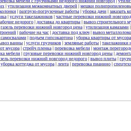
ревозка мебели с грузчиками недорого нижний новгород
|
утили
их
|
утилизация межкомнатных дверей
|
мешки полипропиленов
 колонки
|
разгрузо-погрузочные работы
|
уборка дачи
|
заказать к
ика
|
услуги такелажников
|
частные перевозки нижний новгоро
абочие недорого
|
доставка до квартиры
|
вывоз строительного м
|
газель перевозки нижний новгород цена
|
утилизация камазами
троений
|
рабочие на час
|
доставка под ключ
|
вывоз металлолом
 самосвалами
|
подъем гипсокартона
|
уборка квартиры от мусора
ывоз ванны
|
услуги грузчиков
|
земляные работы
|
такелажники 
 от мусора
|
стрейч пленка
|
перевозка мебели
|
монтаж перегород
вка мебели
|
грузовые перевозки нижний новгород цены
|
демонт
азель перевозки нижний новгород недорого
|
вывоз плиты
|
грузч
|
уборка коттеджа от мусора
|
лента
|
перевозка пианино
|
спецтех