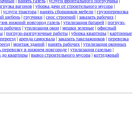
зрачный
|
нанять газель
|
услуги фронтального погрузчика
|
грузка вагонов
|
уборка дачи от строительного мусора
|
|
услуги трактора
|
нанять сборщиков мебели
|
грузоперевозка
ый щебень
|
грузчики
|
снос строений
|
заказать рабочих
|
узов нижний новгород газель
|
утилизация батарей
|
погрузо-
ги рабочих
|
утилизация окон
|
мешки зеленые
|
офисный
ты
|
погрузо-разгрузочные работы
|
уборка квартиры
|
картонные
переезд
|
аренда самосвала
|
заказать такелажников
|
перевозка
реезд
|
монтаж зданий
|
нанять рабочих
|
утилизация оконных
ь перевозку в нижнем новгороде
|
утилизация газелью
|
а до квартиры
|
вывоз строительного мусора
|
коттеджный