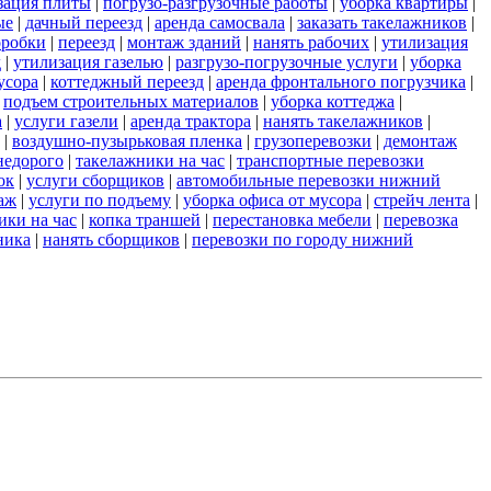
зация плиты
|
погрузо-разгрузочные работы
|
уборка квартиры
|
ые
|
дачный переезд
|
аренда самосвала
|
заказать такелажников
|
оробки
|
переезд
|
монтаж зданий
|
нанять рабочих
|
утилизация
д
|
утилизация газелью
|
разгрузо-погрузочные услуги
|
уборка
усора
|
коттеджный переезд
|
аренда фронтального погрузчика
|
|
подъем строительных материалов
|
уборка коттеджа
|
а
|
услуги газели
|
аренда трактора
|
нанять такелажников
|
|
воздушно-пузырьковая пленка
|
грузоперевозки
|
демонтаж
недорого
|
такелажники на час
|
транспортные перевозки
ок
|
услуги сборщиков
|
автомобильные перевозки нижний
аж
|
услуги по подъему
|
уборка офиса от мусора
|
стрейч лента
|
ики на час
|
копка траншей
|
перестановка мебели
|
перевозка
ника
|
нанять сборщиков
|
перевозки по городу нижний