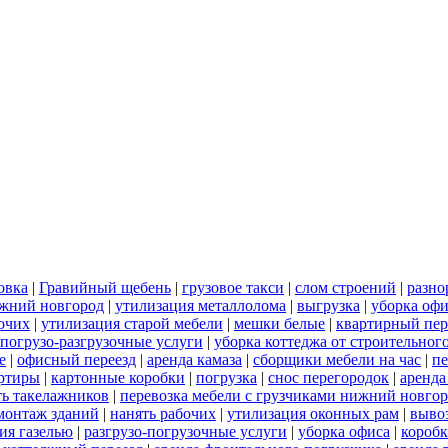
овка
|
Гравийный щебень
|
грузовое такси
|
слом строений
|
разно
ижний новгород
|
утилизация металлолома
|
выгрузка
|
уборка офи
бочих
|
утилизация старой мебели
|
мешки белые
|
квартирный пер
погрузо-разгрузочные услуги
|
уборка коттеджа от строительног
е
|
офисный переезд
|
аренда камаза
|
сборщики мебели на час
|
пе
артиры
|
картонные коробки
|
погрузка
|
снос перегородок
|
аренда
ть такелажников
|
перевозка мебели с грузчиками нижний новго
монтаж зданий
|
нанять рабочих
|
утилизация оконных рам
|
выво
ия газелью
|
разгрузо-погрузочные услуги
|
уборка офиса
|
короб