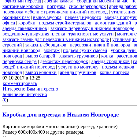
|
офисный переезд
|
аренда камаза
|
сборщики мебели на час
|
пе
картонные коробки
|
погрузка
|
снос перегородок
|
аренда рабоч
перевозка мебели с грузчиками нижний новгород
|
утилизация
оконных рам
|
вывоз мусора
|
переезд недорого
|
аренда погрузч
офиса
|
коробки
|
подъем стройматериалов
|
демонтаж зданий
|
р
аренда такелажников
|
заказать перевозку в нижнем новгороде
воздушно-пупырчатая пленка
|
транспортные услуги
|
монтаж с
заказать газель для перевозки в нижнем новгороде
|
утилизация
строений
|
заказать сборщиков
|
перевозки нижний новгород
|
в
нижний новгород
|
монтаж
|
подъем сухих смесей
|
уборка дачи
новгород
|
вывоз батарей
|
заказать грузчиков
|
копка
|
расстано
перевозка сейфа
|
демонтаж перегородок
|
аренда сборщиков
|
г
вещей нижний новгород
|
услуги по монтажу
|
подъем мешков
новгород
|
вывоз колонки
|
аренда грузчиков
|
копка погреба
07.10.2017 в 13:25
комментировать
Интересно
Вам интересно
Больше не интересно
(
0
)
Коробки для переезда в Нижнем Новгороде
Картонные коробки многослойные(переезд, хранение).
Размер 600х400х400 и другие размеры.