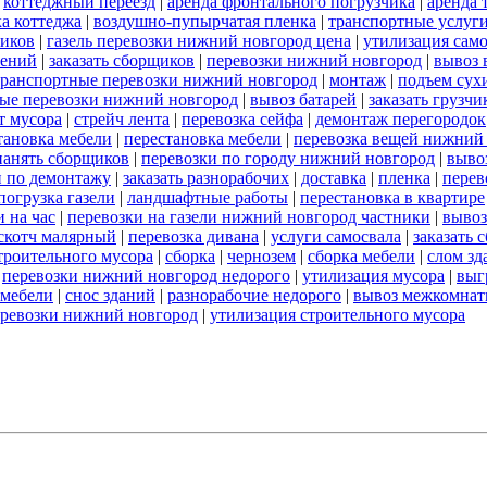
|
коттеджный переезд
|
аренда фронтального погрузчика
|
аренда 
а коттеджа
|
воздушно-пупырчатая пленка
|
транспортные услуг
ников
|
газель перевозки нижний новгород цена
|
утилизация сам
оений
|
заказать сборщиков
|
перевозки нижний новгород
|
вывоз 
транспортные перевозки нижний новгород
|
монтаж
|
подъем сух
ые перевозки нижний новгород
|
вывоз батарей
|
заказать грузчи
т мусора
|
стрейч лента
|
перевозка сейфа
|
демонтаж перегородок
тановка мебели
|
перестановка мебели
|
перевозка вещей нижний
нанять сборщиков
|
перевозки по городу нижний новгород
|
выво
и по демонтажу
|
заказать разнорабочих
|
доставка
|
пленка
|
перев
погрузка газели
|
ландшафтные работы
|
перестановка в квартире
 на час
|
перевозки на газели нижний новгород частники
|
вывоз
скотч малярный
|
перевозка дивана
|
услуги самосвала
|
заказать 
строительного мусора
|
сборка
|
чернозем
|
сборка мебели
|
слом зд
|
перевозки нижний новгород недорого
|
утилизация мусора
|
выг
 мебели
|
снос зданий
|
разнорабочие недорого
|
вывоз межкомнат
еревозки нижний новгород
|
утилизация строительного мусора