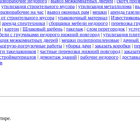
азнорабочие недорого
|
вывоз межкомнатных дверей
|
скотч про
|
утилизация строительного мусора
|
утилизация металлолома
|
вы
|
разнорабочие на час
|
вывоз оконных рам
|
мешки
|
аренда газели
 от строительного мусора
|
упаковочный материал
|
Известняков
|
аренда спецтехники
|
сборщики мебели недорого
|
перевозка гр
а
|
картон
|
Шлаковый щебень
|
такелаж
|
слом перегородок
|
услу
бели с грузчиками недорого нижний новгород
|
утилизация пли
ация межкомнатных дверей
|
мешки полипропиленовые
|
дачный 
разгрузо-погрузочные работы
|
уборка дачи
|
заказать коробки
|
пе
ги такелажников
|
частные перевозки нижний новгород
|
заказат
стройматериалов
|
демонтаж зданий
|
рабочие недорого
|
доставк
ов
тире.