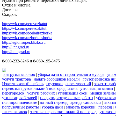
Нужны при ремонте, перевозки личных вещей.
Сухие и чистые.
Доставка.
Скидки.
https://vk.com/perevozkatut
https://vk.com/perevozkitut
https://vk.com/sborkairazborka
https://vk.com/razborkaisborka
http://legionsuper.blizko.ru
http://l.nngrad.ru
http://o.nngrad.ru
8-908-232-8246 и 8-960-195-8475
выгрузка вагонов
|
уборка дачи от строительного мусора
|
упак
услуги трактора
|
нанять сборщиков мебели
|
грузоперевозка н
Известняковый щебень
|
грузчики
|
снос строений
|
заказать ра
перевозка грузов нижний новгород газель
|
утилизация ванны
|
перегородок
|
услуги рабочих
|
утилизация окон
|
мешки зелены
утилизация батарей
|
погрузо-разгрузочные работы
|
уборка кв
полипропиленовые
|
дачный переезд
|
аренда самосвала
|
заказа
погрузочные работы
|
уборка дачи
|
заказать коробки
|
переезд
|
такелажников
|
частные перевозки нижний новгород
|
утилизац