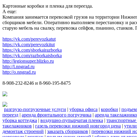
Картонные коробки и пленка для переезда.
А еще:
Компания занимается перевозкой грузов на территории Нижнег
сборщиков мебели. Оперативно выполняем перестановку и расс
старую мебель на свалку, перевозка сейфов, пианино, станков
https://vk.com/perevozkatut
https://vk.com/perevozkitut
https://vk.com/sborkairazborka
https://vk.com/razborkaisborka
http://legionsuper.blizko.ru
http://l.nngrad.ru
http://o.nngrad.ru
8-908-232-8246 и 8-960-195-8475
разгрузо-погрузочные услуги
|
уборка офиса
|
коробки
|
подъем
переезд
|
аренда фронтального погрузчика
|
аренда такелажник
уборка коттеджа
|
воздушно-пупырчатая пленка
|
транспортные
такелажников
|
газель перевозки нижний новгород цена
|
утили
демонтаж строений
|
заказать сборщиков
|
перевозки нижний н
новгороде
|
монтаж
|
подъем сухих смесей
|
уборка дачи от мусо