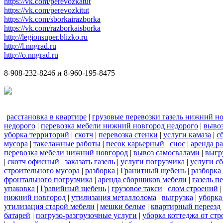
https://vk.com/perevozkatut
https://vk.com/perevozkitut
https://vk.com/sborkairazborka
https://vk.com/razborkaisborka
http://legionsuper.blizko.ru
http://l.nngrad.ru
http://o.nngrad.ru
8-908-232-8246 и 8-960-195-8475
расстановка в квартире
|
грузовые перевозки газель нижний н
недорого
|
перевозка мебели нижний новгород недорого
|
вывоз
уборка территорий
|
скотч
|
перевозка стенки
|
услуги камаза
|
с
мусора
|
такелажные работы
|
песок карьерный
|
снос
|
аренда р
перевозка мебели нижний новгород
|
вывоз самосвалами
|
выгр
|
скотч офисный
|
заказать газель
|
услуги погрузчика
|
услуги с
строительного мусора
|
разборка
|
Гранитный щебень
|
разборка
фронтального погрузчика
|
аренда сборщиков мебели
|
газель п
упаковка
|
Гравийный щебень
|
грузовое такси
|
слом строений
нижний новгород
|
утилизация металлолома
|
выгрузка
|
уборка
утилизация старой мебели
|
мешки белые
|
квартирный переезд
батарей
|
погрузо-разгрузочные услуги
|
уборка коттеджа от ст