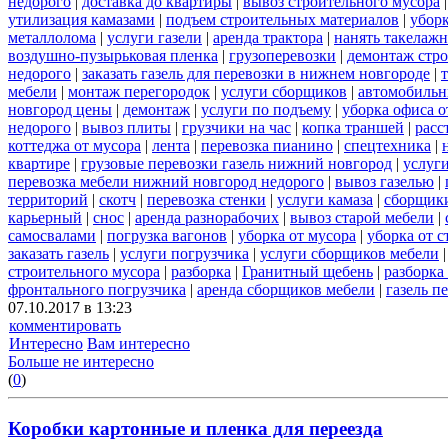
недорого
|
доставка до квартиры
|
вывоз строительного мусора
утилизация камазами
|
подъем строительных материалов
|
уборк
металлолома
|
услуги газели
|
аренда трактора
|
нанять такелаж
воздушно-пузырьковая пленка
|
грузоперевозки
|
демонтаж стр
недорого
|
заказать газель для перевозки в нижнем новгороде
|
мебели
|
монтаж перегородок
|
услуги сборщиков
|
автомобильн
новгород цены
|
демонтаж
|
услуги по подъему
|
уборка офиса о
недорого
|
вывоз плиты
|
грузчики на час
|
копка траншей
|
расс
коттеджа от мусора
|
лента
|
перевозка пианино
|
спецтехника
|
квартире
|
грузовые перевозки газель нижний новгород
|
услуг
перевозка мебели нижний новгород недорого
|
вывоз газелью
|
территорий
|
скотч
|
перевозка стенки
|
услуги камаза
|
сборщики
карьерный
|
снос
|
аренда разнорабочих
|
вывоз старой мебели
|
самосвалами
|
погрузка вагонов
|
уборка от мусора
|
уборка от 
заказать газель
|
услуги погрузчика
|
услуги сборщиков мебели
строительного мусора
|
разборка
|
Гранитный щебень
|
разборка
фронтального погрузчика
|
аренда сборщиков мебели
|
газель п
07.10.2017 в 13:23
комментировать
Интересно
Вам интересно
Больше не интересно
(
0
)
Коробки картонные и пленка для переезда