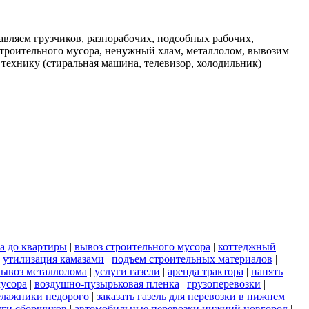
вляем грузчиков, разнорабочих, подсобных рабочих,
строительного мусора, ненужный хлам, металлолом, вывозим
 технику (стиральная машина, телевизор, холодильник)
а до квартиры
|
вывоз строительного мусора
|
коттеджный
|
утилизация камазами
|
подъем строительных материалов
|
вывоз металлолома
|
услуги газели
|
аренда трактора
|
нанять
мусора
|
воздушно-пузырьковая пленка
|
грузоперевозки
|
елажники недорого
|
заказать газель для перевозки в нижнем
уги сборщиков
|
автомобильные перевозки нижний новгород
|