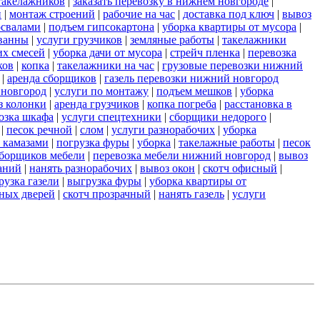
такелажников
|
заказать перевозку в нижнем новгороде
|
и
|
монтаж строений
|
рабочие на час
|
доставка под ключ
|
вывоз
освалами
|
подъем гипсокартона
|
уборка квартиры от мусора
|
ванны
|
услуги грузчиков
|
земляные работы
|
такелажники
их смесей
|
уборка дачи от мусора
|
стрейч пленка
|
перевозка
ков
|
копка
|
такелажники на час
|
грузовые перевозки нижний
|
аренда сборщиков
|
газель перевозки нижний новгород
 новгород
|
услуги по монтажу
|
подъем мешков
|
уборка
з колонки
|
аренда грузчиков
|
копка погреба
|
расстановка в
озка шкафа
|
услуги спецтехники
|
сборщики недорого
|
|
песок речной
|
слом
|
услуги разнорабочих
|
уборка
 камазами
|
погрузка фуры
|
уборка
|
такелажные работы
|
песок
сборщиков мебели
|
перевозка мебели нижний новгород
|
вывоз
аний
|
нанять разнорабочих
|
вывоз окон
|
скотч офисный
|
рузка газели
|
выгрузка фуры
|
уборка квартиры от
ных дверей
|
скотч прозрачный
|
нанять газель
|
услуги