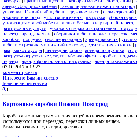
разборка
|
Гранитный щебень
|
разборка мебели
|
снос зданий
|
р
аренда сборщиков мебели
|
газель перевозки нижний новгород
упаковка
|
Гравийный щебень
|
грузовое такси
|
слом строений
нижний новгород
|
утилизация ванны
|
выгрузка
|
уборка офиса
утилизация старой мебели
|
мешки белые
|
квартирный переезд
разгрузочные услуги
|
уборка коттеджа от строительного мусор
переезд
|
аренда камаза
|
сборщики мебели на час
|
перевозка ме
коробки
|
погрузка
|
снос перегородок
|
аренда рабочих
|
утилиз
мебели с грузчиками нижний новгород
|
утилизация колонки
|
рам
|
вывоз мусора
|
переезд недорого
|
аренда погрузчика
|
услу
разгрузо-погрузочные услуги
|
уборка офиса
|
коробки
|
подъем 
переезд
|
аренда фронтального погрузчика
|
аренда такелажник
07.10.2017 в 13:27
комментировать
Интересно
Вам интересно
Больше не интересно
(
0
)
Картонные коробки Нижний Новгород
Короба картонные для хранения вещей во время ремонта в квар
Используются при переездах, перевозки личных вещей.
Размеры различные, скидки, доставка