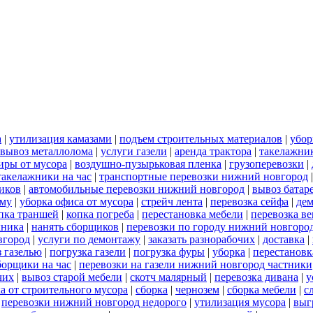
а
|
утилизация камазами
|
подъем строительных материалов
|
убор
вывоз металлолома
|
услуги газели
|
аренда трактора
|
такелажни
иры от мусора
|
воздушно-пузырьковая пленка
|
грузоперевозки
|
такелажники на час
|
транспортные перевозки нижний новгород
иков
|
автомобильные перевозки нижний новгород
|
вывоз батар
ему
|
уборка офиса от мусора
|
стрейч лента
|
перевозка сейфа
|
дем
пка траншей
|
копка погреба
|
перестановка мебели
|
перевозка в
хника
|
нанять сборщиков
|
перевозки по городу нижний новгоро
вгород
|
услуги по демонтажу
|
заказать разнорабочих
|
доставка
|
 газелью
|
погрузка газели
|
погрузка фуры
|
уборка
|
перестановк
борщики на час
|
перевозки на газели нижний новгород частники
чих
|
вывоз старой мебели
|
скотч малярный
|
перевозка дивана
|
у
а от строительного мусора
|
сборка
|
чернозем
|
сборка мебели
|
с
|
перевозки нижний новгород недорого
|
утилизация мусора
|
выг