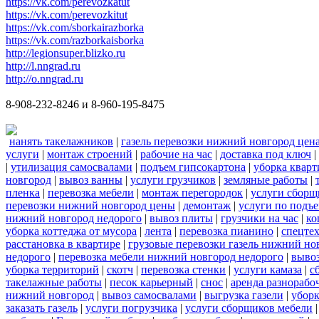
https://vk.com/perevozkatut
https://vk.com/perevozkitut
https://vk.com/sborkairazborka
https://vk.com/razborkaisborka
http://legionsuper.blizko.ru
http://l.nngrad.ru
http://o.nngrad.ru
8-908-232-8246 и 8-960-195-8475
нанять такелажников
|
газель перевозки нижний новгород цен
услуги
|
монтаж строений
|
рабочие на час
|
доставка под ключ
|
|
утилизация самосвалами
|
подъем гипсокартона
|
уборка кварт
новгород
|
вывоз ванны
|
услуги грузчиков
|
земляные работы
|
пленка
|
перевозка мебели
|
монтаж перегородок
|
услуги сборщ
перевозки нижний новгород цены
|
демонтаж
|
услуги по подъ
нижний новгород недорого
|
вывоз плиты
|
грузчики на час
|
ко
уборка коттеджа от мусора
|
лента
|
перевозка пианино
|
спецте
расстановка в квартире
|
грузовые перевозки газель нижний но
недорого
|
перевозка мебели нижний новгород недорого
|
вывоз
уборка территорий
|
скотч
|
перевозка стенки
|
услуги камаза
|
с
такелажные работы
|
песок карьерный
|
снос
|
аренда разнорабо
нижний новгород
|
вывоз самосвалами
|
выгрузка газели
|
уборк
заказать газель
|
услуги погрузчика
|
услуги сборщиков мебели