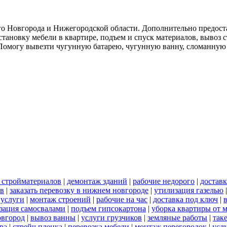
о Новгорода и Нижегородской области. Дополнительно предоста
тановку мебели в квартире, подъем и спуск материалов, вывоз 
. Помогу вывезти чугунную батарею, чугунную ванну, сломанную
 стройматериалов
|
демонтаж зданий
|
рабочие недорого
|
доставк
ов
|
заказать перевозку в нижнем новгороде
|
утилизация газелью
 услуги
|
монтаж строений
|
рабочие на час
|
доставка под ключ
|
зация самосвалами
|
подъем гипсокартона
|
уборка квартиры от 
овгород
|
вывоз ванны
|
услуги грузчиков
|
земляные работы
|
так
ра
|
стрейч пленка
|
перевозка мебели
|
монтаж перегородок
|
усл