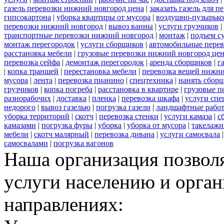
газель перевозки нижний новгород цена
|
заказать газель для 
гипсокартона
|
уборка квартиры от мусора
|
воздушно-пузырько
перевозки нижний новгород
|
вывоз ванны
|
услуги грузчиков
|
транспортные перевозки нижний новгород
|
монтаж
|
подъем с
монтаж перегородок
|
услуги сборщиков
|
автомобильные пере
расстановка мебели
|
грузовые перевозки нижний новгород це
перевозка сейфа
|
демонтаж перегородок
|
аренда сборщиков
|
г
|
копка траншей
|
перестановка мебели
|
перевозка вещей нижн
мусора
|
лента
|
перевозка пианино
|
спецтехника
|
нанять сбор
грузчиков
|
копка погреба
|
расстановка в квартире
|
грузовые п
разнорабочих
|
доставка
|
пленка
|
перевозка шкафа
|
услуги спе
недорого
|
вывоз газелью
|
погрузка газели
|
ландшафтные рабо
уборка территорий
|
скотч
|
перевозка стенки
|
услуги камаза
|
с
камазами
|
погрузка фуры
|
уборка
|
уборка от мусора
|
такелажн
мебели
|
скотч малярный
|
перевозка дивана
|
услуги самосвала
самосвалами
|
погрузка вагонов
Наша организация позволя
услуги населению и орга
направлениях: