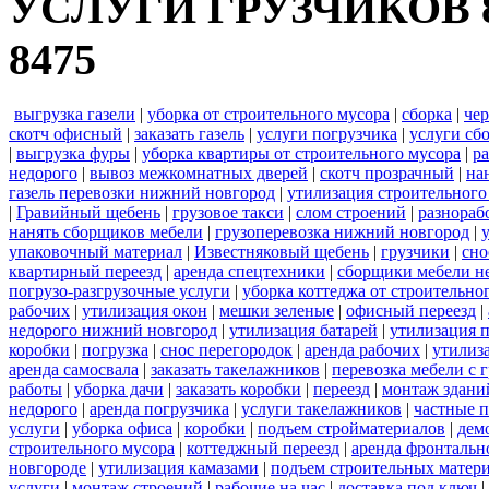
УСЛУГИ ГРУЗЧИКОВ 8-90
8475
выгрузка газели
|
уборка от строительного мусора
|
сборка
|
че
скотч офисный
|
заказать газель
|
услуги погрузчика
|
услуги сб
|
выгрузка фуры
|
уборка квартиры от строительного мусора
|
ра
недорого
|
вывоз межкомнатных дверей
|
скотч прозрачный
|
на
газель перевозки нижний новгород
|
утилизация строительного
|
Гравийный щебень
|
грузовое такси
|
слом строений
|
разнораб
нанять сборщиков мебели
|
грузоперевозка нижний новгород
|
упаковочный материал
|
Известняковый щебень
|
грузчики
|
сно
квартирный переезд
|
аренда спецтехники
|
сборщики мебели н
погрузо-разгрузочные услуги
|
уборка коттеджа от строительно
рабочих
|
утилизация окон
|
мешки зеленые
|
офисный переезд
|
недорого нижний новгород
|
утилизация батарей
|
утилизация 
коробки
|
погрузка
|
снос перегородок
|
аренда рабочих
|
утилиз
аренда самосвала
|
заказать такелажников
|
перевозка мебели с
работы
|
уборка дачи
|
заказать коробки
|
переезд
|
монтаж здани
недорого
|
аренда погрузчика
|
услуги такелажников
|
частные 
услуги
|
уборка офиса
|
коробки
|
подъем стройматериалов
|
дем
строительного мусора
|
коттеджный переезд
|
аренда фронтальн
новгороде
|
утилизация камазами
|
подъем строительных матер
услуги
|
монтаж строений
|
рабочие на час
|
доставка под ключ
|