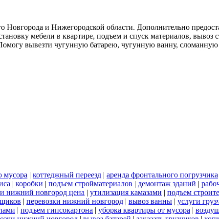
о Новгорода и Нижегородской области. Дополнительно предоста
тановку мебели в квартире, подъем и спуск материалов, вывоз 
. Помогу вывезти чугунную батарею, чугунную ванну, сломанную
о мусора
|
коттеджный переезд
|
аренда фронтального погрузчика
иса
|
коробки
|
подъем стройматериалов
|
демонтаж зданий
|
рабо
ки нижний новгород цена
|
утилизация камазами
|
подъем строит
рщиков
|
перевозки нижний новгород
|
вывоз ванны
|
услуги груз
лами
|
подъем гипсокартона
|
уборка квартиры от мусора
|
воздуш
возки нижний новгород
|
вывоз батарей
|
заказать грузчиков
|
коп