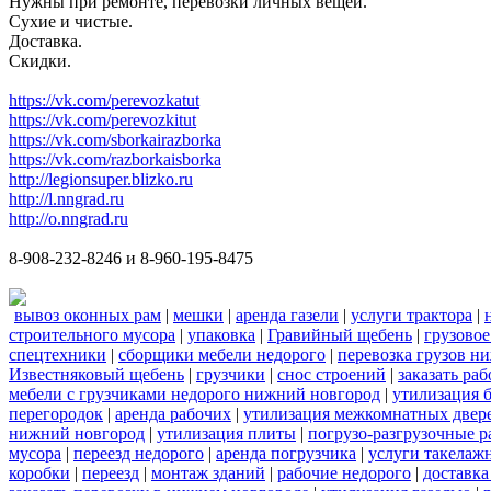
Нужны при ремонте, перевозки личных вещей.
Сухие и чистые.
Доставка.
Скидки.
https://vk.com/perevozkatut
https://vk.com/perevozkitut
https://vk.com/sborkairazborka
https://vk.com/razborkaisborka
http://legionsuper.blizko.ru
http://l.nngrad.ru
http://o.nngrad.ru
8-908-232-8246 и 8-960-195-8475
вывоз оконных рам
|
мешки
|
аренда газели
|
услуги трактора
|
строительного мусора
|
упаковка
|
Гравийный щебень
|
грузовое
спецтехники
|
сборщики мебели недорого
|
перевозка грузов н
Известняковый щебень
|
грузчики
|
снос строений
|
заказать ра
мебели с грузчиками недорого нижний новгород
|
утилизация 
перегородок
|
аренда рабочих
|
утилизация межкомнатных двер
нижний новгород
|
утилизация плиты
|
погрузо-разгрузочные 
мусора
|
переезд недорого
|
аренда погрузчика
|
услуги такелаж
коробки
|
переезд
|
монтаж зданий
|
рабочие недорого
|
доставка