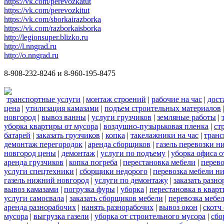
https://vk.com/perevozkatut
https://vk.com/perevozkitut
https://vk.com/sborkairazborka
https://vk.com/razborkaisborka
http://legionsuper.blizko.ru
http://l.nngrad.ru
http://o.nngrad.ru
8-908-232-8246 и 8-960-195-8475
транспортные услуги
|
монтаж строений
|
рабочие на час
|
дост
цена
|
утилизация камазами
|
подъем строительных материалов
новгород
|
вывоз ванны
|
услуги грузчиков
|
земляные работы
|
уборка квартиры от мусора
|
воздушно-пузырьковая пленка
|
ст
батарей
|
заказать грузчиков
|
копка
|
такелажники на час
|
транс
демонтаж перегородок
|
аренда сборщиков
|
газель перевозки 
новгород цены
|
демонтаж
|
услуги по подъему
|
уборка офиса о
аренда грузчиков
|
копка погреба
|
перестановка мебели
|
перев
услуги спецтехники
|
сборщики недорого
|
перевозка мебели н
газель нижний новгород
|
услуги по демонтажу
|
заказать разн
вывоз камазами
|
погрузка фуры
|
уборка
|
перестановка в кварт
услуги самосвала
|
заказать сборщиков мебели
|
перевозка мебе
аренда разнорабочих
|
нанять разнорабочих
|
вывоз окон
|
скотч
мусора
|
выгрузка газели
|
уборка от строительного мусора
|
сбо