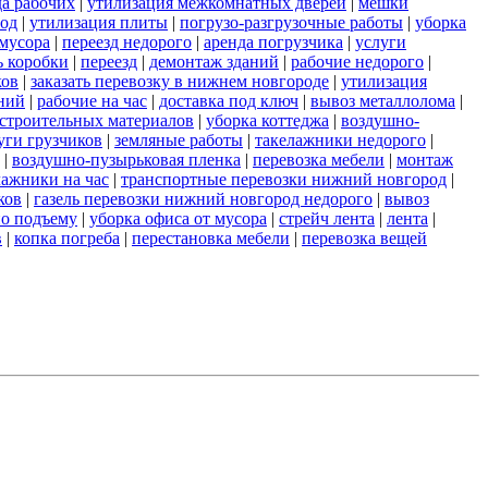
да рабочих
|
утилизация межкомнатных дверей
|
мешки
род
|
утилизация плиты
|
погрузо-разгрузочные работы
|
уборка
мусора
|
переезд недорого
|
аренда погрузчика
|
услуги
ь коробки
|
переезд
|
демонтаж зданий
|
рабочие недорого
|
ков
|
заказать перевозку в нижнем новгороде
|
утилизация
ний
|
рабочие на час
|
доставка под ключ
|
вывоз металлолома
|
строительных материалов
|
уборка коттеджа
|
воздушно-
уги грузчиков
|
земляные работы
|
такелажники недорого
|
|
воздушно-пузырьковая пленка
|
перевозка мебели
|
монтаж
лажники на час
|
транспортные перевозки нижний новгород
|
ков
|
газель перевозки нижний новгород недорого
|
вывоз
по подъему
|
уборка офиса от мусора
|
стрейч лента
|
лента
|
в
|
копка погреба
|
перестановка мебели
|
перевозка вещей