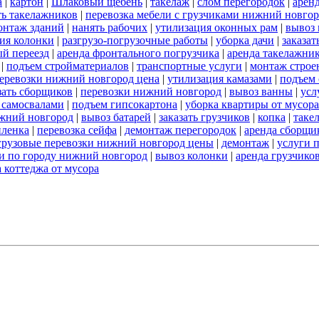
а
|
картон
|
Шлаковый щебень
|
такелаж
|
слом перегородок
|
арен
ть такелажников
|
перевозка мебели с грузчиками нижний новго
онтаж зданий
|
нанять рабочих
|
утилизация оконных рам
|
вывоз 
ия колонки
|
разгрузо-погрузочные работы
|
уборка дачи
|
заказат
й переезд
|
аренда фронтального погрузчика
|
аренда такелажни
|
подъем стройматериалов
|
транспортные услуги
|
монтаж строе
перевозки нижний новгород цена
|
утилизация камазами
|
подъем 
зать сборщиков
|
перевозки нижний новгород
|
вывоз ванны
|
усл
 самосвалами
|
подъем гипсокартона
|
уборка квартиры от мусора
жний новгород
|
вывоз батарей
|
заказать грузчиков
|
копка
|
таке
пленка
|
перевозка сейфа
|
демонтаж перегородок
|
аренда сборщи
грузовые перевозки нижний новгород цены
|
демонтаж
|
услуги 
и по городу нижний новгород
|
вывоз колонки
|
аренда грузчико
 коттеджа от мусора