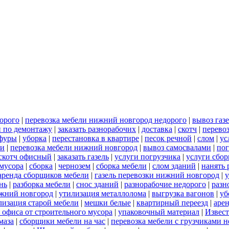
орого
|
перевозка мебели нижний новгород недорого
|
вывоз газ
и по демонтажу
|
заказать разнорабочих
|
доставка
|
скотч
|
перево
 фуры
|
уборка
|
перестановка в квартире
|
песок речной
|
слом
|
ус
ли
|
перевозка мебели нижний новгород
|
вывоз самосвалами
|
пог
скотч офисный
|
заказать газель
|
услуги погрузчика
|
услуги сбо
 мусора
|
сборка
|
чернозем
|
сборка мебели
|
слом зданий
|
нанять 
аренда сборщиков мебели
|
газель перевозки нижний новгород
|
у
нь
|
разборка мебели
|
снос зданий
|
разнорабочие недорого
|
разн
ижний новгород
|
утилизация металлолома
|
выгрузка вагонов
|
уб
лизация старой мебели
|
мешки белые
|
квартирный переезд
|
аре
 офиса от строительного мусора
|
упаковочный материал
|
Извес
маза
|
сборщики мебели на час
|
перевозка мебели с грузчиками 