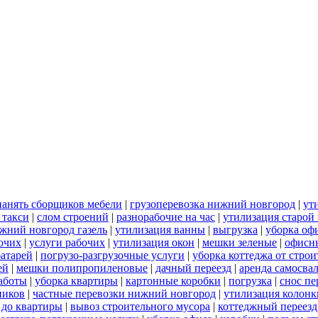
нанять сборщиков мебели
|
грузоперевозка нижний новгород
|
ут
 такси
|
слом строений
|
разнорабочие на час
|
утилизация старой
ижний новгород газель
|
утилизация ванны
|
выгрузка
|
уборка оф
бочих
|
услуги рабочих
|
утилизация окон
|
мешки зеленые
|
офисн
батарей
|
погрузо-разгрузочные услуги
|
уборка коттеджа от стро
ей
|
мешки полипропиленовые
|
дачный переезд
|
аренда самосва
работы
|
уборка квартиры
|
картонные коробки
|
погрузка
|
снос пе
ников
|
частные перевозки нижний новгород
|
утилизация колонк
 до квартиры
|
вывоз строительного мусора
|
коттеджный переезд