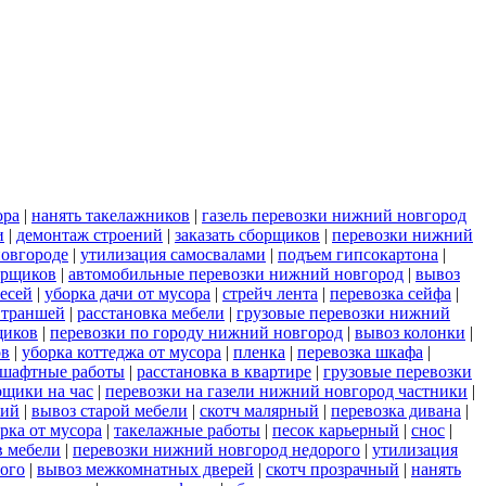
ора
|
нанять такелажников
|
газель перевозки нижний новгород
и
|
демонтаж строений
|
заказать сборщиков
|
перевозки нижний
новгороде
|
утилизация самосвалами
|
подъем гипсокартона
|
орщиков
|
автомобильные перевозки нижний новгород
|
вывоз
есей
|
уборка дачи от мусора
|
стрейч лента
|
перевозка сейфа
|
 траншей
|
расстановка мебели
|
грузовые перевозки нижний
щиков
|
перевозки по городу нижний новгород
|
вывоз колонки
|
ов
|
уборка коттеджа от мусора
|
пленка
|
перевозка шкафа
|
шафтные работы
|
расстановка в квартире
|
грузовые перевозки
рщики на час
|
перевозки на газели нижний новгород частники
|
рий
|
вывоз старой мебели
|
скотч малярный
|
перевозка дивана
|
рка от мусора
|
такелажные работы
|
песок карьерный
|
снос
|
в мебели
|
перевозки нижний новгород недорого
|
утилизация
рого
|
вывоз межкомнатных дверей
|
скотч прозрачный
|
нанять