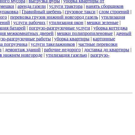
ьного мусора
|
выгрузка фуры
|
уборка квартиры от
|
мешки
|
аренда газели
|
услуги трактора
|
нанять сборщиков
упаковка
|
Гравийный щебень
|
грузовое такси
|
слом строений
|
ого
|
перевозка грузов нижний новгород газель
|
утилизация
оений
|
услуги рабочих
|
утилизация окон
|
мешки зеленые
|
ация батарей
|
погрузо-разгрузочные услуги
|
уборка коттеджа
ция межкомнатных дверей
|
мешки полипропиленовые
|
дачный
узо-разгрузочные работы
|
уборка квартиры
|
картонные
да погрузчика
|
услуги такелажников
|
частные перевозки
в
|
демонтаж зданий
|
рабочие недорого
|
доставка до квартиры
|
у в нижнем новгороде
|
утилизация газелью
|
разгрузо-