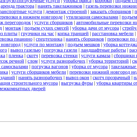
разгрузо-погрузочные услуги
|
уборка офиса
|
коробки
|
подъем ст
|
аренда трактора
|
нанять такелажников
|
газель перевозки нижни
ранспортные услуги
|
демонтаж строений
|
заказать сборщиков
|
п
 перевозки в нижнем новгороде
|
утилизация самосвалами
|
подъем
ж перегородок
|
услуги сборщиков
|
автомобильные перевозки н
д
|
монтаж
|
подъем сухих смесей
|
уборка дачи от мусора
|
стрейч
оз плиты
|
грузчики на час
|
копка траншей
|
расстановка мебели
|
евозка пианино
|
спецтехника
|
нанять сборщиков
|
перевозки по
 новгород
|
услуги по монтажу
|
подъем мешков
|
уборка коттедж
ого
|
вывоз газелью
|
погрузка газели
|
ландшафтные работы
|
рас
вка
|
пленка
|
скотч
|
перевозка стенки
|
услуги камаза
|
сборщики 
есок речной
|
слом
|
услуги разнорабочих
|
уборка территорий
|
ск
 самосвалами
|
погрузка вагонов
|
уборка от мусора
|
такелажные
чика
|
услуги сборщиков мебели
|
перевозки нижний новгород не
 зданий
|
нанять разнорабочих
|
вывоз окон
|
скотч прозрачный
|
н
ация строительного мусора
|
выгрузка фуры
|
уборка квартиры о
межкомнатных дверей