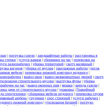
елью
|
погрузка газели
|
ландшафтные работы
|
расстановка в
зка стенки
|
услуги камаза
|
сборщики на час
|
перевозки на
луги разнорабочих
|
уборка территорий
|
скотч малярный
|
рузка вагонов
|
уборка от мусора
|
такелажные работы
|
песок
рщиков мебели
|
перевозки нижний новгород недорого
|
разнорабочих
|
вывоз окон
|
вывоз межкомнатных дверей
|
скотч
тилизация строительного мусора
|
выгрузка фуры
|
уборка
орабочие на час
|
вывоз оконных рам
|
мешки
|
аренда газели
|
орка дачи от строительного мусора
|
упаковка
|
Гравийный
нда спецтехники
|
сборщики мебели недорого
|
перевозка грузов
тняковый щебень
|
грузчики
|
снос строений
|
услуги рабочих
|
недорого нижний новгород
|
утилизация батарей
|
погрузо-