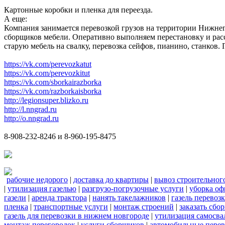
Картонные коробки и пленка для переезда.
А еще:
Компания занимается перевозкой грузов на территории Нижнег
сборщиков мебели. Оперативно выполняем перестановку и расс
старую мебель на свалку, перевозка сейфов, пианино, станков
https://vk.com/perevozkatut
https://vk.com/perevozkitut
https://vk.com/sborkairazborka
https://vk.com/razborkaisborka
http://legionsuper.blizko.ru
http://l.nngrad.ru
http://o.nngrad.ru
8-908-232-8246 и 8-960-195-8475
рабочие недорого
|
доставка до квартиры
|
вывоз строительног
|
утилизация газелью
|
разгрузо-погрузочные услуги
|
уборка оф
газели
|
аренда трактора
|
нанять такелажников
|
газель перевоз
пленка
|
транспортные услуги
|
монтаж строений
|
заказать сбо
газель для перевозки в нижнем новгороде
|
утилизация самосва
монтаж перегородок
|
услуги сборщиков
|
автомобильные пере