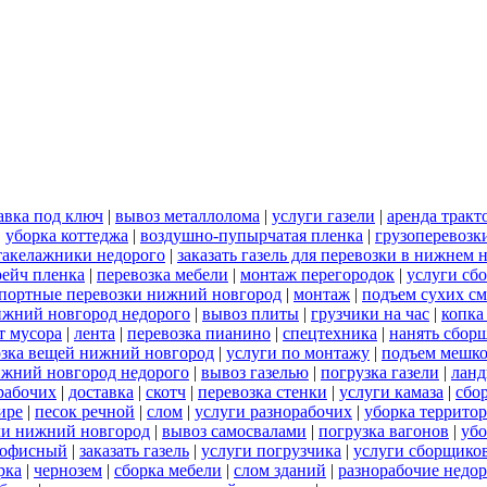
авка под ключ
|
вывоз металлолома
|
услуги газели
|
аренда тракт
|
уборка коттеджа
|
воздушно-пупырчатая пленка
|
грузоперевозк
такелажники недорого
|
заказать газель для перевозки в нижнем 
рейч пленка
|
перевозка мебели
|
монтаж перегородок
|
услуги сб
портные перевозки нижний новгород
|
монтаж
|
подъем сухих см
нижний новгород недорого
|
вывоз плиты
|
грузчики на час
|
копка
т мусора
|
лента
|
перевозка пианино
|
спецтехника
|
нанять сбор
озка вещей нижний новгород
|
услуги по монтажу
|
подъем мешк
ижний новгород недорого
|
вывоз газелью
|
погрузка газели
|
ланд
орабочих
|
доставка
|
скотч
|
перевозка стенки
|
услуги камаза
|
сбо
ире
|
песок речной
|
слом
|
услуги разнорабочих
|
уборка террито
ли нижний новгород
|
вывоз самосвалами
|
погрузка вагонов
|
убо
 офисный
|
заказать газель
|
услуги погрузчика
|
услуги сборщико
рка
|
чернозем
|
сборка мебели
|
слом зданий
|
разнорабочие недо