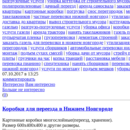
разгрузочные услуги
|
уборка коттеджа от строительного мусор
полипропиленовые
|
дачный переезд
|
аренда самосвала
|
заказа
квартиры
|
картонные коробки
|
погрузка
|
снос перегородок
|
м
такелажников
|
частные перевозки нижний новгород
|
утилизац
доставка до квартиры
|
вывоз строительного мусора
|
коттеджны
газелью
|
разгрузо-погрузочные услуги
|
уборка офиса
|
коробки
услуги газели
|
аренда трактора
|
нанять такелажников
|
газель 
пупырчатая пленка
|
грузоперевозки
|
демонтаж строений
|
зака
заказать газель для перевозки в нижнем новгороде
|
утилизация
перегородок
|
услуги сборщиков
|
автомобильные перевозки ни
монтаж
|
подъем сухих смесей
|
уборка дачи от мусора
|
стрейч 
плиты
|
грузчики на час
|
копка траншей
|
расстановка мебели
|
перевозка пианино
|
спецтехника
|
нанять сборщиков
|
перевозк
нижний новгород
|
услуги по монтажу
|
подъем мешков
|
уборка
07.10.2017 в 13:25
комментировать
Интересно
Вам интересно
Больше не интересно
(
0
)
Коробки для переезда в Нижнем Новгороде
Картонные коробки многослойные(переезд, хранение).
Размер 600х400х400 и другие размеры.