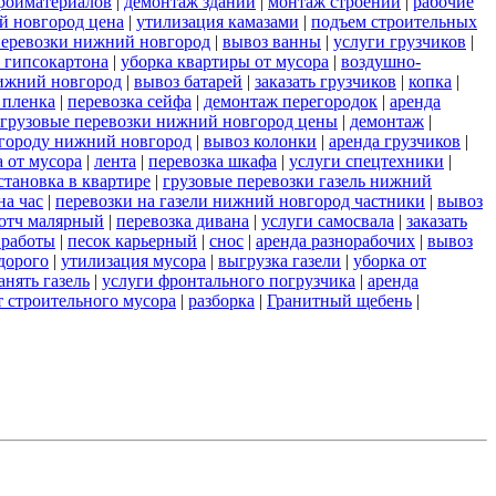
ройматериалов
|
демонтаж зданий
|
монтаж строений
|
рабочие
й новгород цена
|
утилизация камазами
|
подъем строительных
еревозки нижний новгород
|
вывоз ванны
|
услуги грузчиков
|
 гипсокартона
|
уборка квартиры от мусора
|
воздушно-
ижний новгород
|
вывоз батарей
|
заказать грузчиков
|
копка
|
 пленка
|
перевозка сейфа
|
демонтаж перегородок
|
аренда
грузовые перевозки нижний новгород цены
|
демонтаж
|
 городу нижний новгород
|
вывоз колонки
|
аренда грузчиков
|
а от мусора
|
лента
|
перевозка шкафа
|
услуги спецтехники
|
становка в квартире
|
грузовые перевозки газель нижний
на час
|
перевозки на газели нижний новгород частники
|
вывоз
отч малярный
|
перевозка дивана
|
услуги самосвала
|
заказать
 работы
|
песок карьерный
|
снос
|
аренда разнорабочих
|
вывоз
дорого
|
утилизация мусора
|
выгрузка газели
|
уборка от
анять газель
|
услуги фронтального погрузчика
|
аренда
т строительного мусора
|
разборка
|
Гранитный щебень
|