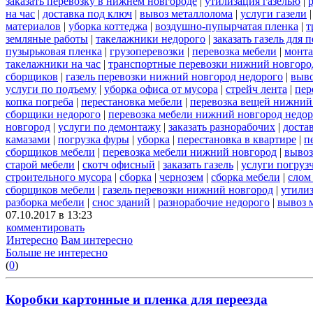
заказать перевозку в нижнем новгороде
|
утилизация газелью
|
на час
|
доставка под ключ
|
вывоз металлолома
|
услуги газели
материалов
|
уборка коттеджа
|
воздушно-пупырчатая пленка
|
т
земляные работы
|
такелажники недорого
|
заказать газель для
пузырьковая пленка
|
грузоперевозки
|
перевозка мебели
|
монта
такелажники на час
|
транспортные перевозки нижний новгоро
сборщиков
|
газель перевозки нижний новгород недорого
|
выв
услуги по подъему
|
уборка офиса от мусора
|
стрейч лента
|
пер
копка погреба
|
перестановка мебели
|
перевозка вещей нижний
сборщики недорого
|
перевозка мебели нижний новгород недор
новгород
|
услуги по демонтажу
|
заказать разнорабочих
|
доста
камазами
|
погрузка фуры
|
уборка
|
перестановка в квартире
|
п
сборщиков мебели
|
перевозка мебели нижний новгород
|
вывоз
старой мебели
|
скотч офисный
|
заказать газель
|
услуги погруз
строительного мусора
|
сборка
|
чернозем
|
сборка мебели
|
слом
сборщиков мебели
|
газель перевозки нижний новгород
|
утилиз
разборка мебели
|
снос зданий
|
разнорабочие недорого
|
вывоз 
07.10.2017 в 13:23
комментировать
Интересно
Вам интересно
Больше не интересно
(
0
)
Коробки картонные и пленка для переезда