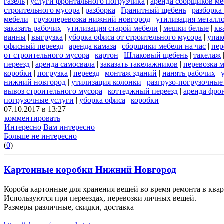
газель
|
услуги фронтального погрузчика
|
аренда сборщиков м
строительного мусора
|
разборка
|
Гранитный щебень
|
разборка
мебели
|
грузоперевозка нижний новгород
|
утилизация металл
заказать рабочих
|
утилизация старой мебели
|
мешки белые
|
кв
ванны
|
выгрузка
|
уборка офиса от строительного мусора
|
упак
офисный переезд
|
аренда камаза
|
сборщики мебели на час
|
пер
от строительного мусора
|
картон
|
Шлаковый щебень
|
такелаж
переезд
|
аренда самосвала
|
заказать такелажников
|
перевозка 
коробки
|
погрузка
|
переезд
|
монтаж зданий
|
нанять рабочих
|
нижний новгород
|
утилизация колонки
|
разгрузо-погрузочные
вывоз строительного мусора
|
коттеджный переезд
|
аренда фро
погрузочные услуги
|
уборка офиса
|
коробки
07.10.2017 в 13:27
комментировать
Интересно
Вам интересно
Больше не интересно
(
0
)
Картонные коробки Нижний Новгород
Короба картонные для хранения вещей во время ремонта в квар
Используются при переездах, перевозки личных вещей.
Размеры различные, скидки, доставка