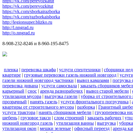
https://vk.com/perevozkatut
https://vk.com/perevozkitut
https://vk.com/sborkairazborka
https://vk.com/razborkaisborka
http://legionsuper.blizko.ru
http://l.nngrad.ru
http://o.nngrad.ru
8-908-232-8246 и 8-960-195-8475
пленка
|
перевозка шкафа
|
услуги спецтехники
|
сборщики нед
квартире
|
грузовые перевозки газель нижний новгород
|
услуг
газели нижний новгород частники
|
вывоз камазами
|
погрузка
перевозка дивана
|
услуги самосвала
|
заказать сборщиков мебе
карьерный
|
снос
|
аренда разнорабочих
|
вывоз старой мебели
|
утилизация мусора
|
выгрузка газели
|
уборка от строительного
прозрачный
|
нанять газель
|
услуги фронтального погрузчика
|
квартиры от строительного мусора
|
разборка
|
Гранитный щебе
услуги трактора
|
нанять сборщиков мебели
|
грузоперевозка н
щебень
|
грузовое такси
|
слом строений
|
заказать рабочих
|
ути
нижний новгород газель
|
утилизация ванны
|
выгрузка
|
уборка
утилизация окон
|
мешки зеленые
|
офисный переезд
|
аренда ка