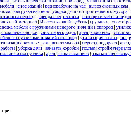
ебели
|
газель перевозки нижний новгород
|
утилизация строител
 мебели
|
снос зданий
|
разнорабочие на час
|
вывоз оконных рам
олома
|
выгрузка вагонов
|
уборка дачи от строительного мусора
|
артирный переезд
|
аренда спецтехники
|
сборщики мебели недор
овочный материал
|
Известняковый щебень
|
грузчики
|
снос стр
евозка мебели с грузчиками недорого нижний новгород
|
утилиз
|
слом перегородок
|
снос перегородок
|
аренда рабочих
|
утилиза
мебели с грузчиками нижний новгород
|
утилизация плиты
|
погр
утилизация оконных рам
|
вывоз мусора
|
переезд недорого
|
арен
 работы
|
уборка дачи
|
заказать коробки
|
подъем стройматериало
нтального погрузчика
|
аренда такелажников
|
заказать перевозк
тире.