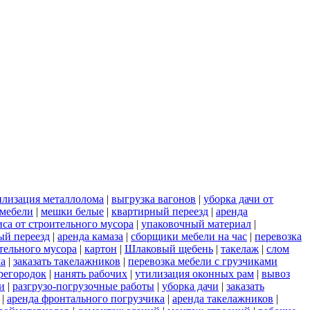
илизация металлолома
|
выгрузка вагонов
|
уборка дачи от
 мебели
|
мешки белые
|
квартирный переезд
|
аренда
иса от строительного мусора
|
упаковочный материал
|
ый переезд
|
аренда камаза
|
сборщики мебели на час
|
перевозка
ительного мусора
|
картон
|
Шлаковый щебень
|
такелаж
|
слом
ла
|
заказать такелажников
|
перевозка мебели с грузчиками
регородок
|
нанять рабочих
|
утилизация оконных рам
|
вывоз
и
|
разгрузо-погрузочные работы
|
уборка дачи
|
заказать
|
аренда фронтального погрузчика
|
аренда такелажников
|