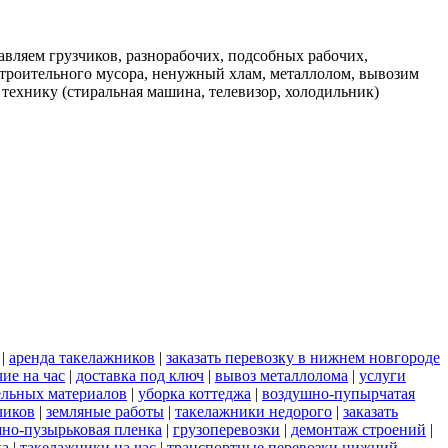
вляем грузчиков, разнорабочих, подсобных рабочих,
строительного мусора, ненужный хлам, металлолом, вывозим
 технику (стиральная машина, телевизор, холодильник)
|
аренда такелажников
|
заказать перевозку в нижнем новгороде
чие на час
|
доставка под ключ
|
вывоз металлолома
|
услуги
ельных материалов
|
уборка коттеджа
|
воздушно-пупырчатая
чиков
|
земляные работы
|
такелажники недорого
|
заказать
но-пузырьковая пленка
|
грузоперевозки
|
демонтаж строений
|
ка
|
такелажники на час
|
транспортные перевозки нижний