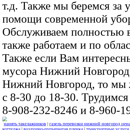
т.д. Также мы беремся за 
помощи современной убор
Обслуживаем полностью в
также работаем и по облас
Также если Вам интересны
мусора Нижний Новгород 
Нижний Новгород, то мы 
с 8-30 до 18-30. Трудимс
8-908-232-8246 и 8-960-1
нанять такелажников
|
газель перевозки нижний новгород цен
коттеджа
|
воздушно-пупырчатая пленка
|
транспортные услуги