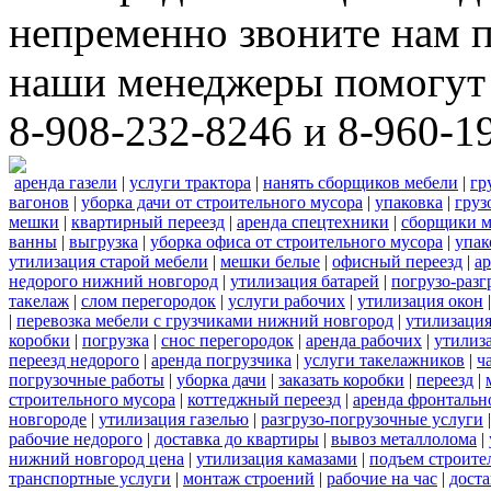
непременно звоните нам 
наши менеджеры помогут 
8-908-232-8246 и 8-960-1
аренда газели
|
услуги трактора
|
нанять сборщиков мебели
|
гр
вагонов
|
уборка дачи от строительного мусора
|
упаковка
|
груз
мешки
|
квартирный переезд
|
аренда спецтехники
|
сборщики м
ванны
|
выгрузка
|
уборка офиса от строительного мусора
|
упак
утилизация старой мебели
|
мешки белые
|
офисный переезд
|
ар
недорого нижний новгород
|
утилизация батарей
|
погрузо-разг
такелаж
|
слом перегородок
|
услуги рабочих
|
утилизация окон
|
перевозка мебели с грузчиками нижний новгород
|
утилизаци
коробки
|
погрузка
|
снос перегородок
|
аренда рабочих
|
утилиз
переезд недорого
|
аренда погрузчика
|
услуги такелажников
|
ч
погрузочные работы
|
уборка дачи
|
заказать коробки
|
переезд
|
строительного мусора
|
коттеджный переезд
|
аренда фронтальн
новгороде
|
утилизация газелью
|
разгрузо-погрузочные услуги
рабочие недорого
|
доставка до квартиры
|
вывоз металлолома
|
нижний новгород цена
|
утилизация камазами
|
подъем строите
транспортные услуги
|
монтаж строений
|
рабочие на час
|
доста