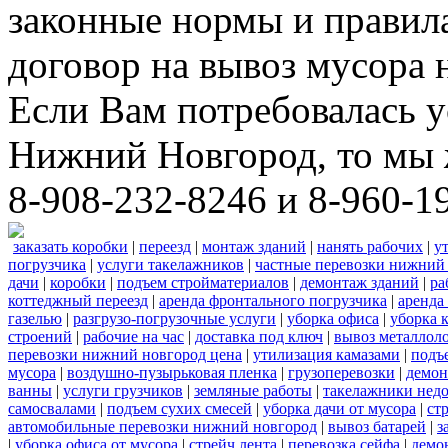
законные нормы и правил
договор на вывоз мусора 
Если Вам потребовалась у
Нижний Новгород, то мы 
8-908-232-8246 и 8-960-1
заказать коробки
|
переезд
|
монтаж зданий
|
нанять рабочих
|
у
погрузчика
|
услуги такелажников
|
частные перевозки нижний
дачи
|
коробки
|
подъем стройматериалов
|
демонтаж зданий
|
ра
коттеджный переезд
|
аренда фронтального погрузчика
|
аренда
газелью
|
разгрузо-погрузочные услуги
|
уборка офиса
|
уборка 
строений
|
рабочие на час
|
доставка под ключ
|
вывоз металлол
перевозки нижний новгород цена
|
утилизация камазами
|
подъ
мусора
|
воздушно-пузырьковая пленка
|
грузоперевозки
|
демон
ванны
|
услуги грузчиков
|
земляные работы
|
такелажники нед
самосвалами
|
подъем сухих смесей
|
уборка дачи от мусора
|
ст
автомобильные перевозки нижний новгород
|
вывоз батарей
|
з
|
уборка офиса от мусора
|
стрейч лента
|
перевозка сейфа
|
демо