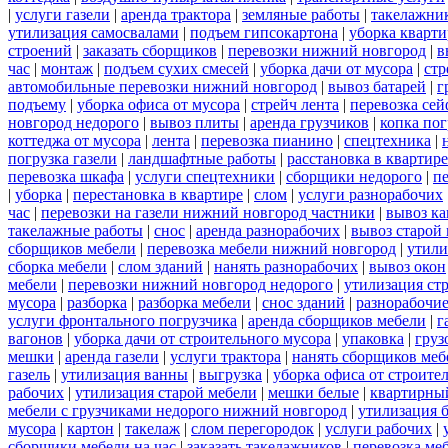
|
услуги газели
|
аренда трактора
|
земляные работы
|
такелажни
утилизация самосвалами
|
подъем гипсокартона
|
уборка кварти
строений
|
заказать сборщиков
|
перевозки нижний новгород
|
в
час
|
монтаж
|
подъем сухих смесей
|
уборка дачи от мусора
|
стр
автомобильные перевозки нижний новгород
|
вывоз батарей
|
г
подъему
|
уборка офиса от мусора
|
стрейч лента
|
перевозка сей
новгород недорого
|
вывоз плиты
|
аренда грузчиков
|
копка пог
коттеджа от мусора
|
лента
|
перевозка пианино
|
спецтехника
|
погрузка газели
|
ландшафтные работы
|
расстановка в квартире
перевозка шкафа
|
услуги спецтехники
|
сборщики недорого
|
п
|
уборка
|
перестановка в квартире
|
слом
|
услуги разнорабочих
час
|
перевозки на газели нижний новгород частники
|
вывоз к
такелажные работы
|
снос
|
аренда разнорабочих
|
вывоз старой
сборщиков мебели
|
перевозка мебели нижний новгород
|
утили
сборка мебели
|
слом зданий
|
нанять разнорабочих
|
вывоз окон
мебели
|
перевозки нижний новгород недорого
|
утилизация ст
мусора
|
разборка
|
разборка мебели
|
снос зданий
|
разнорабочие
услуги фронтального погрузчика
|
аренда сборщиков мебели
|
г
вагонов
|
уборка дачи от строительного мусора
|
упаковка
|
груз
мешки
|
аренда газели
|
услуги трактора
|
нанять сборщиков меб
газель
|
утилизация ванны
|
выгрузка
|
уборка офиса от строите
рабочих
|
утилизация старой мебели
|
мешки белые
|
квартирный
мебели с грузчиками недорого нижний новгород
|
утилизация 
мусора
|
картон
|
такелаж
|
слом перегородок
|
услуги рабочих
|
сборщики мебели на час
|
заказать такелажников
|
перевозка ме