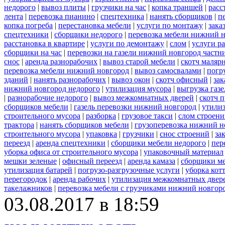
недорого
|
вывоз плиты
|
грузчики на час
|
копка траншей
|
расс
лента
|
перевозка пианино
|
спецтехника
|
нанять сборщиков
|
п
копка погреба
|
перестановка мебели
|
услуги по монтажу
|
зака
спецтехники
|
сборщики недорого
|
перевозка мебели нижний н
расстановка в квартире
|
услуги по демонтажу
|
слом
|
услуги р
сборщики на час
|
перевозки на газели нижний новгород частн
снос
|
аренда разнорабочих
|
вывоз старой мебели
|
скотч маляр
перевозка мебели нижний новгород
|
вывоз самосвалами
|
погр
зданий
|
нанять разнорабочих
|
вывоз окон
|
скотч офисный
|
зак
нижний новгород недорого
|
утилизация мусора
|
выгрузка газ
|
разнорабочие недорого
|
вывоз межкомнатных дверей
|
скотч 
сборщиков мебели
|
газель перевозки нижний новгород
|
утилиз
строительного мусора
|
разборка
|
грузовое такси
|
слом строен
трактора
|
нанять сборщиков мебели
|
грузоперевозка нижний н
строительного мусора
|
упаковка
|
грузчики
|
снос строений
|
за
переезд
|
аренда спецтехники
|
сборщики мебели недорого
|
пер
уборка офиса от строительного мусора
|
упаковочный материал
мешки зеленые
|
офисный переезд
|
аренда камаза
|
сборщики ме
утилизация батарей
|
погрузо-разгрузочные услуги
|
уборка кот
перегородок
|
аренда рабочих
|
утилизация межкомнатных двер
такелажников
|
перевозка мебели с грузчиками нижний новгор
03.08.2017 в 18:59