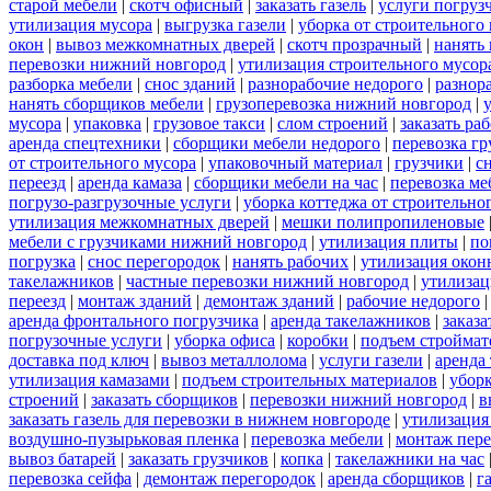
старой мебели
|
скотч офисный
|
заказать газель
|
услуги погруз
утилизация мусора
|
выгрузка газели
|
уборка от строительного
окон
|
вывоз межкомнатных дверей
|
скотч прозрачный
|
нанять 
перевозки нижний новгород
|
утилизация строительного мусор
разборка мебели
|
снос зданий
|
разнорабочие недорого
|
разнор
нанять сборщиков мебели
|
грузоперевозка нижний новгород
|
мусора
|
упаковка
|
грузовое такси
|
слом строений
|
заказать ра
аренда спецтехники
|
сборщики мебели недорого
|
перевозка гр
от строительного мусора
|
упаковочный материал
|
грузчики
|
с
переезд
|
аренда камаза
|
сборщики мебели на час
|
перевозка ме
погрузо-разгрузочные услуги
|
уборка коттеджа от строительно
утилизация межкомнатных дверей
|
мешки полипропиленовые
мебели с грузчиками нижний новгород
|
утилизация плиты
|
по
погрузка
|
снос перегородок
|
нанять рабочих
|
утилизация окон
такелажников
|
частные перевозки нижний новгород
|
утилизац
переезд
|
монтаж зданий
|
демонтаж зданий
|
рабочие недорого
аренда фронтального погрузчика
|
аренда такелажников
|
заказ
погрузочные услуги
|
уборка офиса
|
коробки
|
подъем строймат
доставка под ключ
|
вывоз металлолома
|
услуги газели
|
аренда
утилизация камазами
|
подъем строительных материалов
|
уборк
строений
|
заказать сборщиков
|
перевозки нижний новгород
|
в
заказать газель для перевозки в нижнем новгороде
|
утилизация
воздушно-пузырьковая пленка
|
перевозка мебели
|
монтаж пере
вывоз батарей
|
заказать грузчиков
|
копка
|
такелажники на час
перевозка сейфа
|
демонтаж перегородок
|
аренда сборщиков
|
г