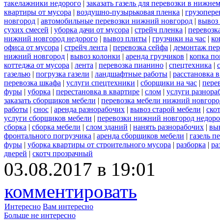
такелажники недорого
|
заказать газель для перевозки в нижне
квартиры от мусора
|
воздушно-пузырьковая пленка
|
грузопере
новгород
|
автомобильные перевозки нижний новгород
|
вывоз
сухих смесей
|
уборка дачи от мусора
|
стрейч пленка
|
перевозк
нижний новгород недорого
|
вывоз плиты
|
грузчики на час
|
ко
офиса от мусора
|
стрейч лента
|
перевозка сейфа
|
демонтаж пер
нижний новгород
|
вывоз колонки
|
аренда грузчиков
|
копка по
коттеджа от мусора
|
лента
|
перевозка пианино
|
спецтехника
|
газелью
|
погрузка газели
|
ландшафтные работы
|
расстановка в
перевозка шкафа
|
услуги спецтехники
|
сборщики на час
|
пере
фуры
|
уборка
|
перестановка в квартире
|
слом
|
услуги разнора
заказать сборщиков мебели
|
перевозка мебели нижний новгоро
работы
|
снос
|
аренда разнорабочих
|
вывоз старой мебели
|
ско
услуги сборщиков мебели
|
перевозки нижний новгород недоро
сборка
|
сборка мебели
|
слом зданий
|
нанять разнорабочих
|
вы
фронтального погрузчика
|
аренда сборщиков мебели
|
газель п
фуры
|
уборка квартиры от строительного мусора
|
разборка
|
ра
дверей
|
скотч прозрачный
03.08.2017 в 19:01
комментировать
Интересно
Вам интересно
Больше не интересно