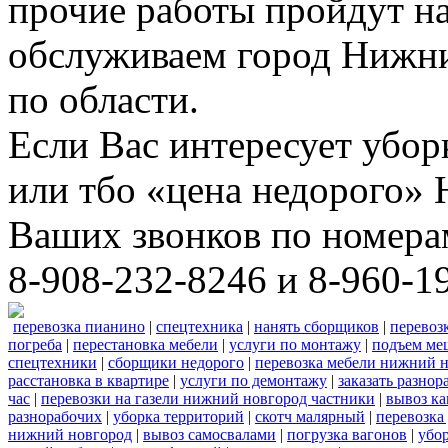
прочие работы пройдут н
обслуживаем город Нижни
по области.
Если Вас интересует убо
или тбо «цена недорого»
Ваших звонков по номера
8-908-232-8246 и 8-960-1
перевозка пианино
|
спецтехника
|
нанять сборщиков
|
перевоз
погреба
|
перестановка мебели
|
услуги по монтажу
|
подъем ме
спецтехники
|
сборщики недорого
|
перевозка мебели нижний н
расстановка в квартире
|
услуги по демонтажу
|
заказать разнор
час
|
перевозки на газели нижний новгород частники
|
вывоз к
разнорабочих
|
уборка территорий
|
скотч малярный
|
перевозка
нижний новгород
|
вывоз самосвалами
|
погрузка вагонов
|
убор