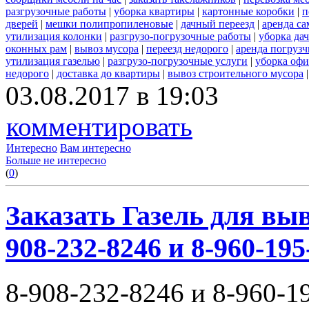
разгрузочные работы
|
уборка квартиры
|
картонные коробки
|
п
дверей
|
мешки полипропиленовые
|
дачный переезд
|
аренда са
утилизация колонки
|
разгрузо-погрузочные работы
|
уборка да
оконных рам
|
вывоз мусора
|
переезд недорого
|
аренда погрузч
утилизация газелью
|
разгрузо-погрузочные услуги
|
уборка офи
недорого
|
доставка до квартиры
|
вывоз строительного мусора
03.08.2017 в 19:03
комментировать
Интересно
Вам интересно
Больше не интересно
(
0
)
Заказать Газель для выв
908-232-8246 и 8-960-195
8-908-232-8246 и 8-960-1