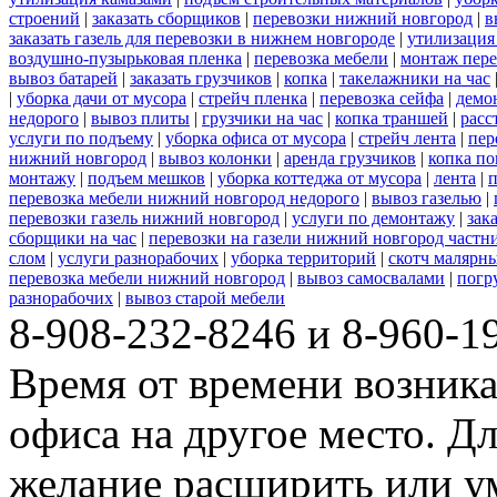
строений
|
заказать сборщиков
|
перевозки нижний новгород
|
в
заказать газель для перевозки в нижнем новгороде
|
утилизация
воздушно-пузырьковая пленка
|
перевозка мебели
|
монтаж пере
вывоз батарей
|
заказать грузчиков
|
копка
|
такелажники на час
|
уборка дачи от мусора
|
стрейч пленка
|
перевозка сейфа
|
демо
недорого
|
вывоз плиты
|
грузчики на час
|
копка траншей
|
расс
услуги по подъему
|
уборка офиса от мусора
|
стрейч лента
|
пер
нижний новгород
|
вывоз колонки
|
аренда грузчиков
|
копка по
монтажу
|
подъем мешков
|
уборка коттеджа от мусора
|
лента
|
п
перевозка мебели нижний новгород недорого
|
вывоз газелью
|
перевозки газель нижний новгород
|
услуги по демонтажу
|
зак
сборщики на час
|
перевозки на газели нижний новгород частн
слом
|
услуги разнорабочих
|
уборка территорий
|
скотч малярн
перевозка мебели нижний новгород
|
вывоз самосвалами
|
погр
разнорабочих
|
вывоз старой мебели
8-908-232-8246 и 8-960-1
Время от времени возника
офиса на другое место. Дл
желание расширить или 