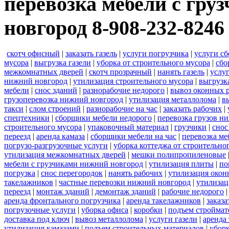
перевозка мебели с гру
новгород 8-908-232-8246 
скотч офисный
|
заказать газель
|
услуги погрузчика
|
услуги с
мусора
|
выгрузка газели
|
уборка от строительного мусора
|
сбо
межкомнатных дверей
|
скотч прозрачный
|
нанять газель
|
услу
нижний новгород
|
утилизация строительного мусора
|
выгрузк
мебели
|
снос зданий
|
разнорабочие недорого
|
вывоз оконных 
грузоперевозка нижний новгород
|
утилизация металлолома
|
в
такси
|
слом строений
|
разнорабочие на час
|
заказать рабочих
|
спецтехники
|
сборщики мебели недорого
|
перевозка грузов н
строительного мусора
|
упаковочный материал
|
грузчики
|
снос
переезд
|
аренда камаза
|
сборщики мебели на час
|
перевозка ме
погрузо-разгрузочные услуги
|
уборка коттеджа от строительно
утилизация межкомнатных дверей
|
мешки полипропиленовые
мебели с грузчиками нижний новгород
|
утилизация плиты
|
по
погрузка
|
снос перегородок
|
нанять рабочих
|
утилизация окон
такелажников
|
частные перевозки нижний новгород
|
утилизац
переезд
|
монтаж зданий
|
демонтаж зданий
|
рабочие недорого
аренда фронтального погрузчика
|
аренда такелажников
|
заказ
погрузочные услуги
|
уборка офиса
|
коробки
|
подъем строймат
доставка под ключ
|
вывоз металлолома
|
услуги газели
|
аренда
утилизация камазами
|
подъем строительных материалов
|
уборк