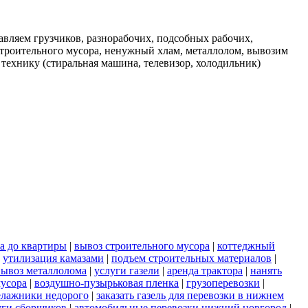
вляем грузчиков, разнорабочих, подсобных рабочих,
строительного мусора, ненужный хлам, металлолом, вывозим
 технику (стиральная машина, телевизор, холодильник)
а до квартиры
|
вывоз строительного мусора
|
коттеджный
|
утилизация камазами
|
подъем строительных материалов
|
вывоз металлолома
|
услуги газели
|
аренда трактора
|
нанять
мусора
|
воздушно-пузырьковая пленка
|
грузоперевозки
|
елажники недорого
|
заказать газель для перевозки в нижнем
уги сборщиков
|
автомобильные перевозки нижний новгород
|