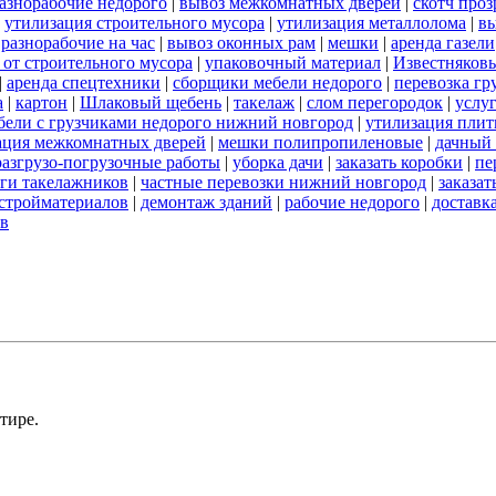
азнорабочие недорого
|
вывоз межкомнатных дверей
|
скотч про
|
утилизация строительного мусора
|
утилизация металлолома
|
вы
|
разнорабочие на час
|
вывоз оконных рам
|
мешки
|
аренда газели
 от строительного мусора
|
упаковочный материал
|
Известняков
|
аренда спецтехники
|
сборщики мебели недорого
|
перевозка гр
а
|
картон
|
Шлаковый щебень
|
такелаж
|
слом перегородок
|
услу
бели с грузчиками недорого нижний новгород
|
утилизация пли
ация межкомнатных дверей
|
мешки полипропиленовые
|
дачный 
разгрузо-погрузочные работы
|
уборка дачи
|
заказать коробки
|
пе
ги такелажников
|
частные перевозки нижний новгород
|
заказат
стройматериалов
|
демонтаж зданий
|
рабочие недорого
|
доставк
ов
тире.