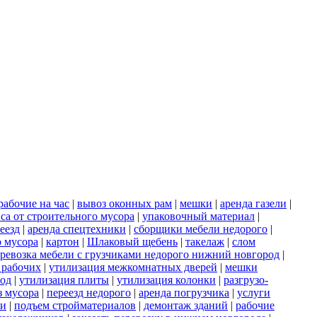
рабочие на час
|
вывоз оконных рам
|
мешки
|
аренда газели
|
са от строительного мусора
|
упаковочный материал
|
еезд
|
аренда спецтехники
|
сборщики мебели недорого
|
о мусора
|
картон
|
Шлаковый щебень
|
такелаж
|
слом
ревозка мебели с грузчиками недорого нижний новгород
|
 рабочих
|
утилизация межкомнатных дверей
|
мешки
род
|
утилизация плиты
|
утилизация колонки
|
разгрузо-
з мусора
|
переезд недорого
|
аренда погрузчика
|
услуги
ки
|
подъем стройматериалов
|
демонтаж зданий
|
рабочие