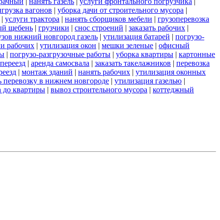
зрачный
|
нанять газель
|
услуги фронтального погрузчика
|
грузка вагонов
|
уборка дачи от строительного мусора
|
|
услуги трактора
|
нанять сборщиков мебели
|
грузоперевозка
ый щебень
|
грузчики
|
снос строений
|
заказать рабочих
|
узов нижний новгород газель
|
утилизация батарей
|
погрузо-
ги рабочих
|
утилизация окон
|
мешки зеленые
|
офисный
ты
|
погрузо-разгрузочные работы
|
уборка квартиры
|
картонные
переезд
|
аренда самосвала
|
заказать такелажников
|
перевозка
реезд
|
монтаж зданий
|
нанять рабочих
|
утилизация оконных
ь перевозку в нижнем новгороде
|
утилизация газелью
|
а до квартиры
|
вывоз строительного мусора
|
коттеджный