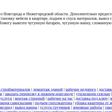
о Новгорода и Нижегородской области. Дополнительно предоста
тановку мебели в квартире, подъем и спуск материалов, вывоз 
. Помогу вывезти чугунную батарею, чугунную ванну, сломанную
 стройматериалов
|
демонтаж зданий
|
рабочие недорого
|
доставк
ов
|
заказать перевозку в нижнем новгороде
|
утилизация газелью
 услуги
|
монтаж строений
|
рабочие на час
|
доставка под ключ
|
зация самосвалами
|
подъем гипсокартона
|
уборка квартиры от 
овгород
|
вывоз ванны
|
услуги грузчиков
|
земляные работы
|
так
ра
|
стрейч пленка
|
перевозка мебели
|
монтаж перегородок
|
усл