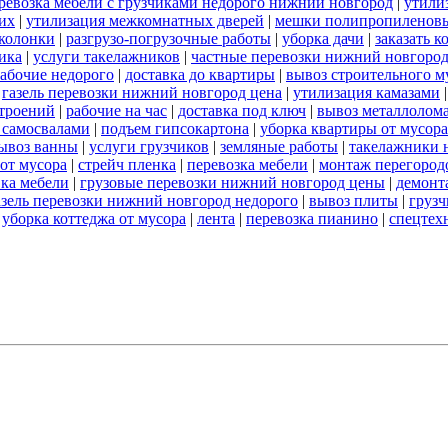
ревозка мебели с грузчиками недорого нижний новгород
|
утили
их
|
утилизация межкомнатных дверей
|
мешки полипропиленов
 колонки
|
разгрузо-погрузочные работы
|
уборка дачи
|
заказать к
ика
|
услуги такелажников
|
частные перевозки нижний новгоро
абочие недорого
|
доставка до квартиры
|
вывоз строительного м
|
газель перевозки нижний новгород цена
|
утилизация камазами
троений
|
рабочие на час
|
доставка под ключ
|
вывоз металлолом
 самосвалами
|
подъем гипсокартона
|
уборка квартиры от мусора
ывоз ванны
|
услуги грузчиков
|
земляные работы
|
такелажники 
 от мусора
|
стрейч пленка
|
перевозка мебели
|
монтаж перегород
вка мебели
|
грузовые перевозки нижний новгород цены
|
демонт
азель перевозки нижний новгород недорого
|
вывоз плиты
|
грузч
|
уборка коттеджа от мусора
|
лента
|
перевозка пианино
|
спецтех