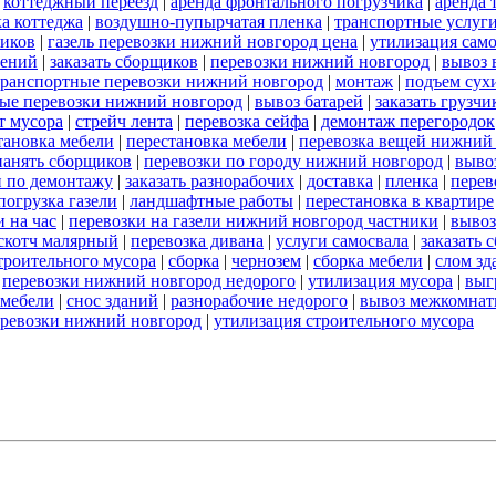
|
коттеджный переезд
|
аренда фронтального погрузчика
|
аренда 
а коттеджа
|
воздушно-пупырчатая пленка
|
транспортные услуг
ников
|
газель перевозки нижний новгород цена
|
утилизация сам
оений
|
заказать сборщиков
|
перевозки нижний новгород
|
вывоз 
транспортные перевозки нижний новгород
|
монтаж
|
подъем сух
ые перевозки нижний новгород
|
вывоз батарей
|
заказать грузчи
т мусора
|
стрейч лента
|
перевозка сейфа
|
демонтаж перегородок
тановка мебели
|
перестановка мебели
|
перевозка вещей нижний
нанять сборщиков
|
перевозки по городу нижний новгород
|
выво
и по демонтажу
|
заказать разнорабочих
|
доставка
|
пленка
|
перев
погрузка газели
|
ландшафтные работы
|
перестановка в квартире
 на час
|
перевозки на газели нижний новгород частники
|
вывоз
скотч малярный
|
перевозка дивана
|
услуги самосвала
|
заказать 
строительного мусора
|
сборка
|
чернозем
|
сборка мебели
|
слом зд
|
перевозки нижний новгород недорого
|
утилизация мусора
|
выг
 мебели
|
снос зданий
|
разнорабочие недорого
|
вывоз межкомнат
еревозки нижний новгород
|
утилизация строительного мусора