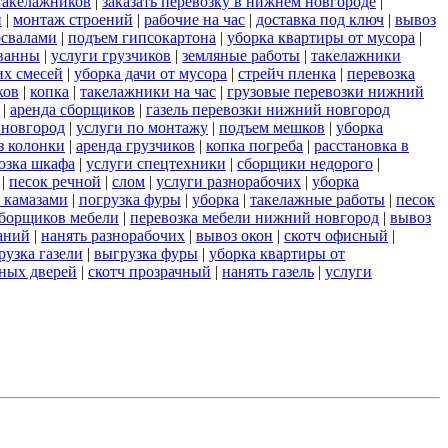
такелажников
|
заказать перевозку в нижнем новгороде
|
и
|
монтаж строений
|
рабочие на час
|
доставка под ключ
|
вывоз
освалами
|
подъем гипсокартона
|
уборка квартиры от мусора
|
ванны
|
услуги грузчиков
|
земляные работы
|
такелажники
их смесей
|
уборка дачи от мусора
|
стрейч пленка
|
перевозка
ков
|
копка
|
такелажники на час
|
грузовые перевозки нижний
|
аренда сборщиков
|
газель перевозки нижний новгород
 новгород
|
услуги по монтажу
|
подъем мешков
|
уборка
з колонки
|
аренда грузчиков
|
копка погреба
|
расстановка в
озка шкафа
|
услуги спецтехники
|
сборщики недорого
|
|
песок речной
|
слом
|
услуги разнорабочих
|
уборка
 камазами
|
погрузка фуры
|
уборка
|
такелажные работы
|
песок
сборщиков мебели
|
перевозка мебели нижний новгород
|
вывоз
аний
|
нанять разнорабочих
|
вывоз окон
|
скотч офисный
|
рузка газели
|
выгрузка фуры
|
уборка квартиры от
ных дверей
|
скотч прозрачный
|
нанять газель
|
услуги