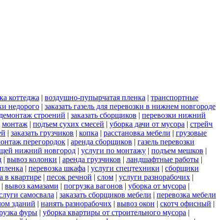
ка коттеджа
|
воздушно-пупырчатая пленка
|
транспортные
ки недорого
|
заказать газель для перевозки в нижнем новгороде
демонтаж строений
|
заказать сборщиков
|
перевозки нижний
|
монтаж
|
подъем сухих смесей
|
уборка дачи от мусора
|
стрейч
ей
|
заказать грузчиков
|
копка
|
расстановка мебели
|
грузовые
онтаж перегородок
|
аренда сборщиков
|
газель перевозки
ещей нижний новгород
|
услуги по монтажу
|
подъем мешков
|
д
|
вывоз колонки
|
аренда грузчиков
|
ландшафтные работы
|
пленка
|
перевозка шкафа
|
услуги спецтехники
|
сборщики
а в квартире
|
песок речной
|
слом
|
услуги разнорабочих
|
|
вывоз камазами
|
погрузка вагонов
|
уборка от мусора
|
слуги самосвала
|
заказать сборщиков мебели
|
перевозка мебели
лом зданий
|
нанять разнорабочих
|
вывоз окон
|
скотч офисный
|
рузка фуры
|
уборка квартиры от строительного мусора
|