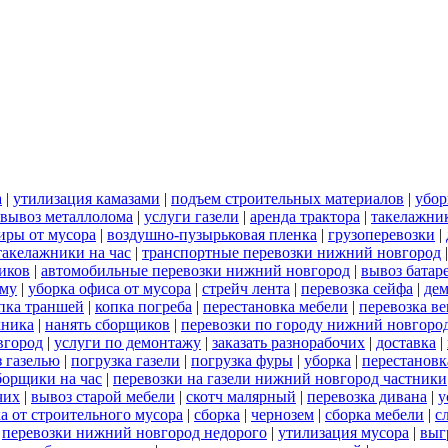
а
|
утилизация камазами
|
подъем строительных материалов
|
убор
вывоз металлолома
|
услуги газели
|
аренда трактора
|
такелажни
иры от мусора
|
воздушно-пузырьковая пленка
|
грузоперевозки
|
такелажники на час
|
транспортные перевозки нижний новгород
иков
|
автомобильные перевозки нижний новгород
|
вывоз батар
ему
|
уборка офиса от мусора
|
стрейч лента
|
перевозка сейфа
|
дем
пка траншей
|
копка погреба
|
перестановка мебели
|
перевозка в
хника
|
нанять сборщиков
|
перевозки по городу нижний новгоро
вгород
|
услуги по демонтажу
|
заказать разнорабочих
|
доставка
|
 газелью
|
погрузка газели
|
погрузка фуры
|
уборка
|
перестановк
борщики на час
|
перевозки на газели нижний новгород частники
чих
|
вывоз старой мебели
|
скотч малярный
|
перевозка дивана
|
у
а от строительного мусора
|
сборка
|
чернозем
|
сборка мебели
|
с
|
перевозки нижний новгород недорого
|
утилизация мусора
|
выг