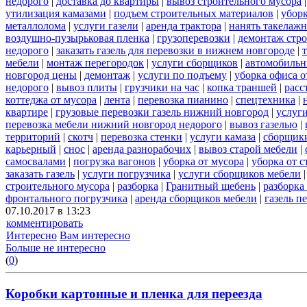
недорого
|
доставка до квартиры
|
вывоз строительного мусора
утилизация камазами
|
подъем строительных материалов
|
уборк
металлолома
|
услуги газели
|
аренда трактора
|
нанять такелаж
воздушно-пузырьковая пленка
|
грузоперевозки
|
демонтаж стр
недорого
|
заказать газель для перевозки в нижнем новгороде
|
мебели
|
монтаж перегородок
|
услуги сборщиков
|
автомобильн
новгород цены
|
демонтаж
|
услуги по подъему
|
уборка офиса о
недорого
|
вывоз плиты
|
грузчики на час
|
копка траншей
|
расс
коттеджа от мусора
|
лента
|
перевозка пианино
|
спецтехника
|
квартире
|
грузовые перевозки газель нижний новгород
|
услуг
перевозка мебели нижний новгород недорого
|
вывоз газелью
|
территорий
|
скотч
|
перевозка стенки
|
услуги камаза
|
сборщики
карьерный
|
снос
|
аренда разнорабочих
|
вывоз старой мебели
|
самосвалами
|
погрузка вагонов
|
уборка от мусора
|
уборка от 
заказать газель
|
услуги погрузчика
|
услуги сборщиков мебели
строительного мусора
|
разборка
|
Гранитный щебень
|
разборка
фронтального погрузчика
|
аренда сборщиков мебели
|
газель п
07.10.2017 в 13:23
комментировать
Интересно
Вам интересно
Больше не интересно
(
0
)
Коробки картонные и пленка для переезда