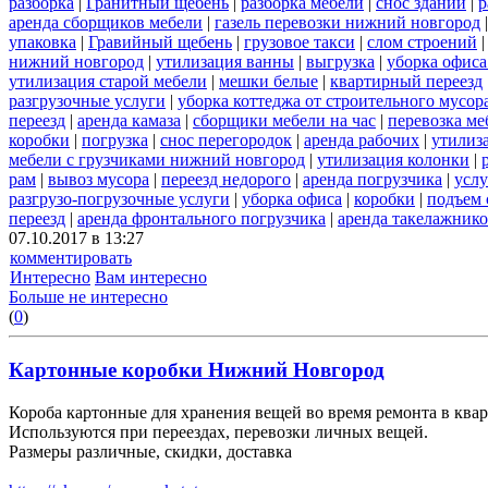
разборка
|
Гранитный щебень
|
разборка мебели
|
снос зданий
|
р
аренда сборщиков мебели
|
газель перевозки нижний новгород
упаковка
|
Гравийный щебень
|
грузовое такси
|
слом строений
нижний новгород
|
утилизация ванны
|
выгрузка
|
уборка офиса
утилизация старой мебели
|
мешки белые
|
квартирный переезд
разгрузочные услуги
|
уборка коттеджа от строительного мусор
переезд
|
аренда камаза
|
сборщики мебели на час
|
перевозка ме
коробки
|
погрузка
|
снос перегородок
|
аренда рабочих
|
утилиз
мебели с грузчиками нижний новгород
|
утилизация колонки
|
рам
|
вывоз мусора
|
переезд недорого
|
аренда погрузчика
|
услу
разгрузо-погрузочные услуги
|
уборка офиса
|
коробки
|
подъем 
переезд
|
аренда фронтального погрузчика
|
аренда такелажник
07.10.2017 в 13:27
комментировать
Интересно
Вам интересно
Больше не интересно
(
0
)
Картонные коробки Нижний Новгород
Короба картонные для хранения вещей во время ремонта в квар
Используются при переездах, перевозки личных вещей.
Размеры различные, скидки, доставка