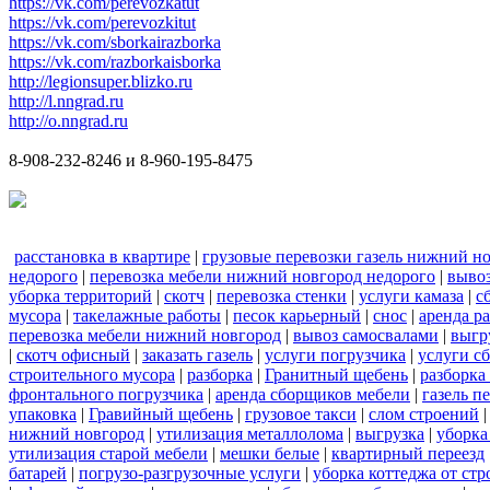
https://vk.com/perevozkatut
https://vk.com/perevozkitut
https://vk.com/sborkairazborka
https://vk.com/razborkaisborka
http://legionsuper.blizko.ru
http://l.nngrad.ru
http://o.nngrad.ru
8-908-232-8246 и 8-960-195-8475
расстановка в квартире
|
грузовые перевозки газель нижний н
недорого
|
перевозка мебели нижний новгород недорого
|
вывоз
уборка территорий
|
скотч
|
перевозка стенки
|
услуги камаза
|
с
мусора
|
такелажные работы
|
песок карьерный
|
снос
|
аренда р
перевозка мебели нижний новгород
|
вывоз самосвалами
|
выгр
|
скотч офисный
|
заказать газель
|
услуги погрузчика
|
услуги с
строительного мусора
|
разборка
|
Гранитный щебень
|
разборка
фронтального погрузчика
|
аренда сборщиков мебели
|
газель п
упаковка
|
Гравийный щебень
|
грузовое такси
|
слом строений
нижний новгород
|
утилизация металлолома
|
выгрузка
|
уборка
утилизация старой мебели
|
мешки белые
|
квартирный переезд
батарей
|
погрузо-разгрузочные услуги
|
уборка коттеджа от ст