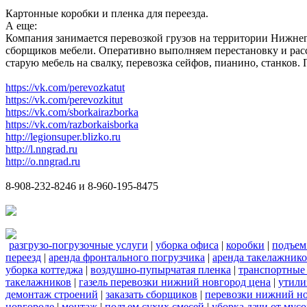
Картонные коробки и пленка для переезда.
А еще:
Компания занимается перевозкой грузов на территории Нижнег
сборщиков мебели. Оперативно выполняем перестановку и расс
старую мебель на свалку, перевозка сейфов, пианино, станков
https://vk.com/perevozkatut
https://vk.com/perevozkitut
https://vk.com/sborkairazborka
https://vk.com/razborkaisborka
http://legionsuper.blizko.ru
http://l.nngrad.ru
http://o.nngrad.ru
8-908-232-8246 и 8-960-195-8475
разгрузо-погрузочные услуги
|
уборка офиса
|
коробки
|
подъем
переезд
|
аренда фронтального погрузчика
|
аренда такелажник
уборка коттеджа
|
воздушно-пупырчатая пленка
|
транспортные
такелажников
|
газель перевозки нижний новгород цена
|
утили
демонтаж строений
|
заказать сборщиков
|
перевозки нижний н
новгороде
|
монтаж
|
подъем сухих смесей
|
уборка дачи от мусо