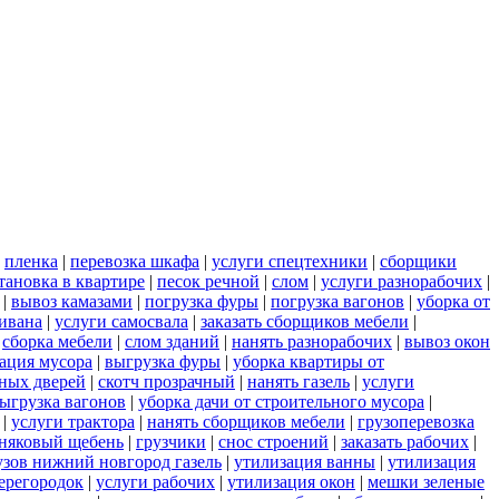
|
пленка
|
перевозка шкафа
|
услуги спецтехники
|
сборщики
тановка в квартире
|
песок речной
|
слом
|
услуги разнорабочих
|
|
вывоз камазами
|
погрузка фуры
|
погрузка вагонов
|
уборка от
дивана
|
услуги самосвала
|
заказать сборщиков мебели
|
|
сборка мебели
|
слом зданий
|
нанять разнорабочих
|
вывоз окон
ация мусора
|
выгрузка фуры
|
уборка квартиры от
ных дверей
|
скотч прозрачный
|
нанять газель
|
услуги
ыгрузка вагонов
|
уборка дачи от строительного мусора
|
|
услуги трактора
|
нанять сборщиков мебели
|
грузоперевозка
няковый щебень
|
грузчики
|
снос строений
|
заказать рабочих
|
узов нижний новгород газель
|
утилизация ванны
|
утилизация
ерегородок
|
услуги рабочих
|
утилизация окон
|
мешки зеленые