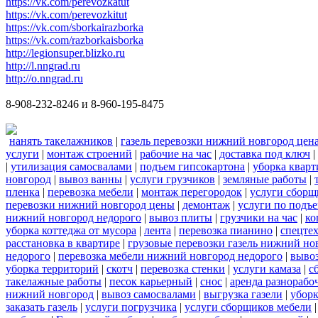
https://vk.com/perevozkatut
https://vk.com/perevozkitut
https://vk.com/sborkairazborka
https://vk.com/razborkaisborka
http://legionsuper.blizko.ru
http://l.nngrad.ru
http://o.nngrad.ru
8-908-232-8246 и 8-960-195-8475
нанять такелажников
|
газель перевозки нижний новгород цен
услуги
|
монтаж строений
|
рабочие на час
|
доставка под ключ
|
|
утилизация самосвалами
|
подъем гипсокартона
|
уборка кварт
новгород
|
вывоз ванны
|
услуги грузчиков
|
земляные работы
|
пленка
|
перевозка мебели
|
монтаж перегородок
|
услуги сборщ
перевозки нижний новгород цены
|
демонтаж
|
услуги по подъ
нижний новгород недорого
|
вывоз плиты
|
грузчики на час
|
ко
уборка коттеджа от мусора
|
лента
|
перевозка пианино
|
спецте
расстановка в квартире
|
грузовые перевозки газель нижний но
недорого
|
перевозка мебели нижний новгород недорого
|
вывоз
уборка территорий
|
скотч
|
перевозка стенки
|
услуги камаза
|
с
такелажные работы
|
песок карьерный
|
снос
|
аренда разнорабо
нижний новгород
|
вывоз самосвалами
|
выгрузка газели
|
уборк
заказать газель
|
услуги погрузчика
|
услуги сборщиков мебели