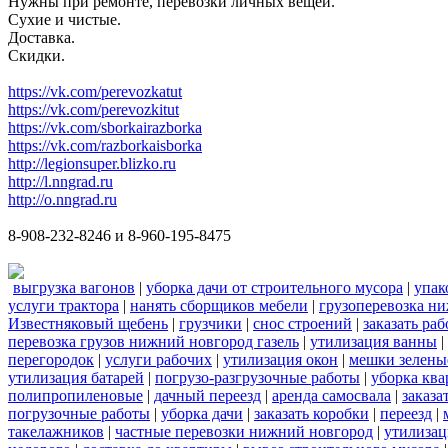
Нужны при ремонте, перевозки личных вещей.
Сухие и чистые.
Доставка.
Скидки.
https://vk.com/perevozkatut
https://vk.com/perevozkitut
https://vk.com/sborkairazborka
https://vk.com/razborkaisborka
http://legionsuper.blizko.ru
http://l.nngrad.ru
http://o.nngrad.ru
8-908-232-8246 и 8-960-195-8475
выгрузка вагонов
|
уборка дачи от строительного мусора
|
упак
услуги трактора
|
нанять сборщиков мебели
|
грузоперевозка н
Известняковый щебень
|
грузчики
|
снос строений
|
заказать ра
перевозка грузов нижний новгород газель
|
утилизация ванны
|
перегородок
|
услуги рабочих
|
утилизация окон
|
мешки зелены
утилизация батарей
|
погрузо-разгрузочные работы
|
уборка кв
полипропиленовые
|
дачный переезд
|
аренда самосвала
|
заказа
погрузочные работы
|
уборка дачи
|
заказать коробки
|
переезд
|
такелажников
|
частные перевозки нижний новгород
|
утилизац