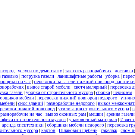
овгород
|
услуги по демонтажу
|
заказать разнорабочих
|
доставка
 газелью
|
погрузка газели
|
ландшафтные работы
|
уборка
|
перес
борщики на час
|
перевозки на газели нижний новгород частники
азнорабочих
|
вывоз старой мебели
|
скотч малярный
|
перевозка 
узка газели
|
уборка от строительного мусора
|
сборка
|
чернозем
борщиков мебели
|
перевозки нижний новгород недорого
|
утилиз
 мебели
|
снос зданий
|
разнорабочие недорого
|
вывоз межкомнат
еревозки нижний новгород
|
утилизация строительного мусора
|
в
|
разнорабочие на час
|
вывоз оконных рам
|
мешки
|
аренда газели
 офиса от строительного мусора
|
упаковочный материал
|
Извест
|
аренда спецтехники
|
сборщики мебели недорого
|
перевозка гр
роительного мусора
|
картон
|
Шлаковый щебень
|
такелаж
|
слом п