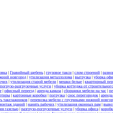
овка
|
Гравийный щебень
|
грузовое такси
|
слом строений
|
разно
ижний новгород
|
утилизация металлолома
|
выгрузка
|
уборка офи
бочих
|
утилизация старой мебели
|
мешки белые
|
квартирный пер
погрузо-разгрузочные услуги
|
уборка коттеджа от строительног
е
|
офисный переезд
|
аренда камаза
|
сборщики мебели на час
|
пе
артиры
|
картонные коробки
|
погрузка
|
снос перегородок
|
аренда
ть такелажников
|
перевозка мебели с грузчиками нижний новго
монтаж зданий
|
нанять рабочих
|
утилизация оконных рам
|
выво
ия газелью
|
разгрузо-погрузочные услуги
|
уборка офиса
|
короб