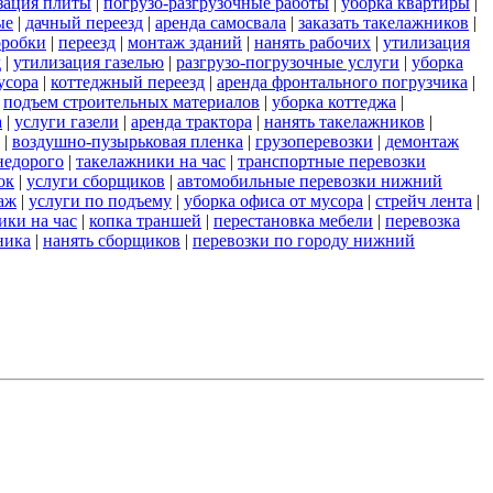
зация плиты
|
погрузо-разгрузочные работы
|
уборка квартиры
|
ые
|
дачный переезд
|
аренда самосвала
|
заказать такелажников
|
оробки
|
переезд
|
монтаж зданий
|
нанять рабочих
|
утилизация
д
|
утилизация газелью
|
разгрузо-погрузочные услуги
|
уборка
усора
|
коттеджный переезд
|
аренда фронтального погрузчика
|
|
подъем строительных материалов
|
уборка коттеджа
|
а
|
услуги газели
|
аренда трактора
|
нанять такелажников
|
|
воздушно-пузырьковая пленка
|
грузоперевозки
|
демонтаж
недорого
|
такелажники на час
|
транспортные перевозки
ок
|
услуги сборщиков
|
автомобильные перевозки нижний
аж
|
услуги по подъему
|
уборка офиса от мусора
|
стрейч лента
|
ики на час
|
копка траншей
|
перестановка мебели
|
перевозка
ника
|
нанять сборщиков
|
перевозки по городу нижний