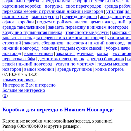
|
офисный переезд
|
аренда камаза
|
сборщики мебели на час
|
пе
картонные коробки
|
погрузка
|
снос перегородок
|
аренда рабоч
перевозка мебели с грузчиками нижний новгород
|
утилизация
оконных рам
|
вывоз мусора
|
переезд недорого
|
аренда погрузч
офиса
|
коробки
|
подъем стройматериалов
|
демонтаж зданий
|
р
аренда такелажников
|
заказать перевозку в нижнем новгороде
воздушно-пупырчатая пленка
|
транспортные услуги
|
монтаж с
заказать газель для перевозки в нижнем новгороде
|
утилизация
строений
|
заказать сборщиков
|
перевозки нижний новгород
|
в
нижний новгород
|
монтаж
|
подъем сухих смесей
|
уборка дачи
новгород
|
вывоз батарей
|
заказать грузчиков
|
копка
|
расстано
перевозка сейфа
|
демонтаж перегородок
|
аренда сборщиков
|
г
вещей нижний новгород
|
услуги по монтажу
|
подъем мешков
новгород
|
вывоз колонки
|
аренда грузчиков
|
копка погреба
07.10.2017 в 13:25
комментировать
Интересно
Вам интересно
Больше не интересно
(
0
)
Коробки для переезда в Нижнем Новгороде
Картонные коробки многослойные(переезд, хранение).
Размер 600х400х400 и другие размеры.