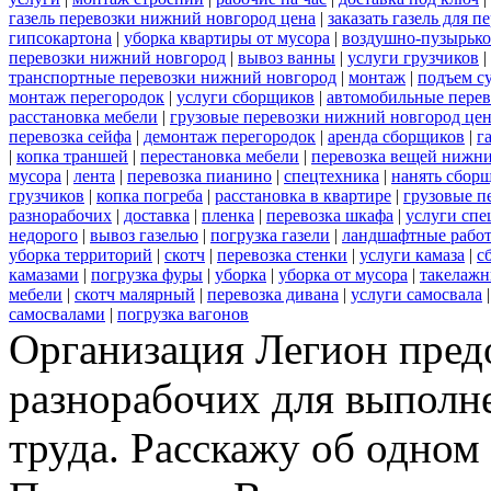
газель перевозки нижний новгород цена
|
заказать газель для 
гипсокартона
|
уборка квартиры от мусора
|
воздушно-пузырько
перевозки нижний новгород
|
вывоз ванны
|
услуги грузчиков
|
транспортные перевозки нижний новгород
|
монтаж
|
подъем с
монтаж перегородок
|
услуги сборщиков
|
автомобильные пере
расстановка мебели
|
грузовые перевозки нижний новгород це
перевозка сейфа
|
демонтаж перегородок
|
аренда сборщиков
|
г
|
копка траншей
|
перестановка мебели
|
перевозка вещей нижн
мусора
|
лента
|
перевозка пианино
|
спецтехника
|
нанять сбор
грузчиков
|
копка погреба
|
расстановка в квартире
|
грузовые п
разнорабочих
|
доставка
|
пленка
|
перевозка шкафа
|
услуги спе
недорого
|
вывоз газелью
|
погрузка газели
|
ландшафтные рабо
уборка территорий
|
скотч
|
перевозка стенки
|
услуги камаза
|
с
камазами
|
погрузка фуры
|
уборка
|
уборка от мусора
|
такелажн
мебели
|
скотч малярный
|
перевозка дивана
|
услуги самосвала
самосвалами
|
погрузка вагонов
Организация Легион предо
разнорабочих для выполн
труда. Расскажу об одном