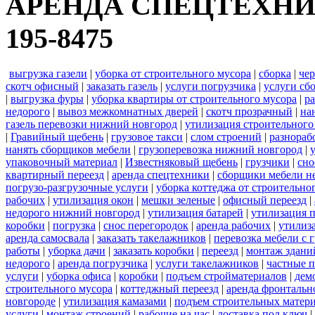
АРЕНДА СПЕЦТЕХНИКИ 8
195-8475
выгрузка газели
|
уборка от строительного мусора
|
сборка
|
че
скотч офисный
|
заказать газель
|
услуги погрузчика
|
услуги сб
|
выгрузка фуры
|
уборка квартиры от строительного мусора
|
ра
недорого
|
вывоз межкомнатных дверей
|
скотч прозрачный
|
на
газель перевозки нижний новгород
|
утилизация строительного
|
Гравийный щебень
|
грузовое такси
|
слом строений
|
разнораб
нанять сборщиков мебели
|
грузоперевозка нижний новгород
|
упаковочный материал
|
Известняковый щебень
|
грузчики
|
сно
квартирный переезд
|
аренда спецтехники
|
сборщики мебели н
погрузо-разгрузочные услуги
|
уборка коттеджа от строительно
рабочих
|
утилизация окон
|
мешки зеленые
|
офисный переезд
|
недорого нижний новгород
|
утилизация батарей
|
утилизация 
коробки
|
погрузка
|
снос перегородок
|
аренда рабочих
|
утилиз
аренда самосвала
|
заказать такелажников
|
перевозка мебели с
работы
|
уборка дачи
|
заказать коробки
|
переезд
|
монтаж здани
недорого
|
аренда погрузчика
|
услуги такелажников
|
частные 
услуги
|
уборка офиса
|
коробки
|
подъем стройматериалов
|
дем
строительного мусора
|
коттеджный переезд
|
аренда фронтальн
новгороде
|
утилизация камазами
|
подъем строительных матер
услуги
|
монтаж строений
|
рабочие на час
|
доставка под ключ
|