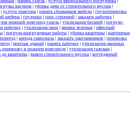
зрачный
|
нанять газель
|
услуги фронтального погрузчика
|
грузка вагонов
|
уборка дачи от строительного мусора
|
|
услуги трактора
|
нанять сборщиков мебели
|
грузоперевозка
ый щебень
|
грузчики
|
снос строений
|
заказать рабочих
|
узов нижний новгород газель
|
утилизация батарей
|
погрузо-
ги рабочих
|
утилизация окон
|
мешки зеленые
|
офисный
ты
|
погрузо-разгрузочные работы
|
уборка квартиры
|
картонные
переезд
|
аренда самосвала
|
заказать такелажников
|
перевозка
реезд
|
монтаж зданий
|
нанять рабочих
|
утилизация оконных
ь перевозку в нижнем новгороде
|
утилизация газелью
|
а до квартиры
|
вывоз строительного мусора
|
коттеджный