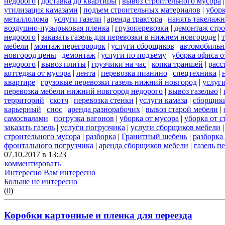
недорого
|
доставка до квартиры
|
вывоз строительного мусора
утилизация камазами
|
подъем строительных материалов
|
уборк
металлолома
|
услуги газели
|
аренда трактора
|
нанять такелаж
воздушно-пузырьковая пленка
|
грузоперевозки
|
демонтаж стр
недорого
|
заказать газель для перевозки в нижнем новгороде
|
мебели
|
монтаж перегородок
|
услуги сборщиков
|
автомобильн
новгород цены
|
демонтаж
|
услуги по подъему
|
уборка офиса о
недорого
|
вывоз плиты
|
грузчики на час
|
копка траншей
|
расс
коттеджа от мусора
|
лента
|
перевозка пианино
|
спецтехника
|
квартире
|
грузовые перевозки газель нижний новгород
|
услуг
перевозка мебели нижний новгород недорого
|
вывоз газелью
|
территорий
|
скотч
|
перевозка стенки
|
услуги камаза
|
сборщики
карьерный
|
снос
|
аренда разнорабочих
|
вывоз старой мебели
|
самосвалами
|
погрузка вагонов
|
уборка от мусора
|
уборка от 
заказать газель
|
услуги погрузчика
|
услуги сборщиков мебели
строительного мусора
|
разборка
|
Гранитный щебень
|
разборка
фронтального погрузчика
|
аренда сборщиков мебели
|
газель п
07.10.2017 в 13:23
комментировать
Интересно
Вам интересно
Больше не интересно
(
0
)
Коробки картонные и пленка для переезда