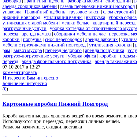
разборка
|
Гранитный щебень
|
разборка мебели
|
снос зданий
|
р
аренда сборщиков мебели
|
газель перевозки нижний новгород
упаковка
|
Гравийный щебень
|
грузовое такси
|
слом строений
нижний новгород
|
утилизация ванны
|
выгрузка
|
уборка офиса
утилизация старой мебели
|
мешки белые
|
квартирный переезд
разгрузочные услуги
|
уборка коттеджа от строительного мусор
переезд
|
аренда камаза
|
сборщики мебели на час
|
перевозка ме
коробки
|
погрузка
|
снос перегородок
|
аренда рабочих
|
утилиз
мебели с грузчиками нижний новгород
|
утилизация колонки
|
рам
|
вывоз мусора
|
переезд недорого
|
аренда погрузчика
|
услу
разгрузо-погрузочные услуги
|
уборка офиса
|
коробки
|
подъем 
переезд
|
аренда фронтального погрузчика
|
аренда такелажник
07.10.2017 в 13:27
комментировать
Интересно
Вам интересно
Больше не интересно
(
0
)
Картонные коробки Нижний Новгород
Короба картонные для хранения вещей во время ремонта в квар
Используются при переездах, перевозки личных вещей.
Размеры различные, скидки, доставка