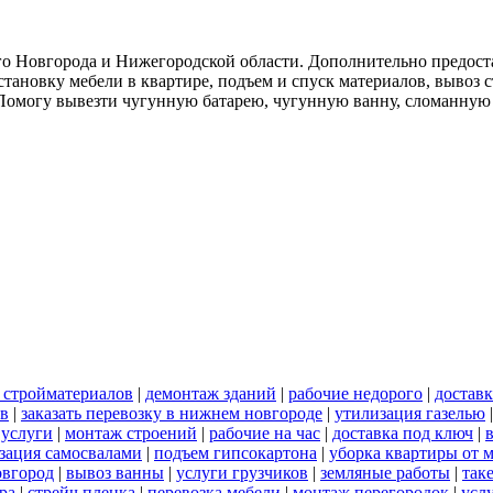
о Новгорода и Нижегородской области. Дополнительно предоста
тановку мебели в квартире, подъем и спуск материалов, вывоз 
. Помогу вывезти чугунную батарею, чугунную ванну, сломанную
 стройматериалов
|
демонтаж зданий
|
рабочие недорого
|
доставк
ов
|
заказать перевозку в нижнем новгороде
|
утилизация газелью
 услуги
|
монтаж строений
|
рабочие на час
|
доставка под ключ
|
зация самосвалами
|
подъем гипсокартона
|
уборка квартиры от 
овгород
|
вывоз ванны
|
услуги грузчиков
|
земляные работы
|
так
ра
|
стрейч пленка
|
перевозка мебели
|
монтаж перегородок
|
усл