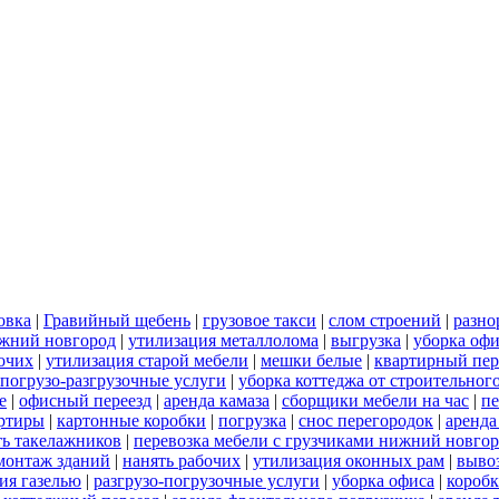
овка
|
Гравийный щебень
|
грузовое такси
|
слом строений
|
разно
ижний новгород
|
утилизация металлолома
|
выгрузка
|
уборка офи
бочих
|
утилизация старой мебели
|
мешки белые
|
квартирный пер
погрузо-разгрузочные услуги
|
уборка коттеджа от строительног
е
|
офисный переезд
|
аренда камаза
|
сборщики мебели на час
|
пе
артиры
|
картонные коробки
|
погрузка
|
снос перегородок
|
аренда
ть такелажников
|
перевозка мебели с грузчиками нижний новго
монтаж зданий
|
нанять рабочих
|
утилизация оконных рам
|
выво
ия газелью
|
разгрузо-погрузочные услуги
|
уборка офиса
|
короб