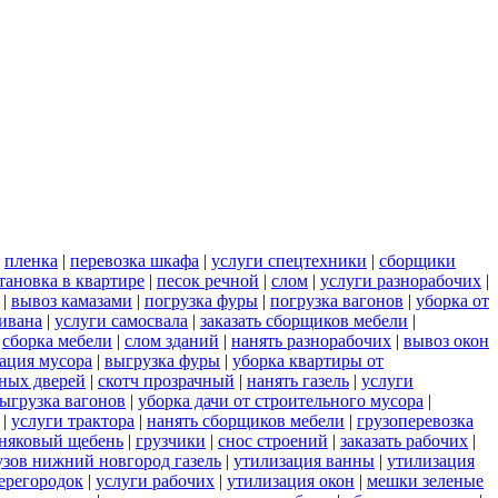
|
пленка
|
перевозка шкафа
|
услуги спецтехники
|
сборщики
тановка в квартире
|
песок речной
|
слом
|
услуги разнорабочих
|
|
вывоз камазами
|
погрузка фуры
|
погрузка вагонов
|
уборка от
дивана
|
услуги самосвала
|
заказать сборщиков мебели
|
|
сборка мебели
|
слом зданий
|
нанять разнорабочих
|
вывоз окон
ация мусора
|
выгрузка фуры
|
уборка квартиры от
ных дверей
|
скотч прозрачный
|
нанять газель
|
услуги
ыгрузка вагонов
|
уборка дачи от строительного мусора
|
|
услуги трактора
|
нанять сборщиков мебели
|
грузоперевозка
няковый щебень
|
грузчики
|
снос строений
|
заказать рабочих
|
узов нижний новгород газель
|
утилизация ванны
|
утилизация
ерегородок
|
услуги рабочих
|
утилизация окон
|
мешки зеленые