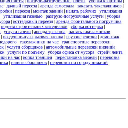
зация плиты
|
погрузо-разгрузочные работы
|
уборка квартиры
|
ые
|
дачный переезд
|
аренда самосвала
|
заказать такелажников
|
оробки
|
переезд
|
монтаж зданий
|
нанять рабочих
|
утилизация
д
|
утилизация газелью
|
разгрузо-погрузочные услуги
|
уборка
усора
|
коттеджный переезд
|
аренда фронтального погрузчика
|
|
подъем строительных материалов
|
уборка коттеджа
|
а
|
услуги газели
|
аренда трактора
|
нанять такелажников
|
|
воздушно-пузырьковая пленка
|
грузоперевозки
|
демонтаж
недорого
|
такелажники на час
|
транспортные перевозки
ок
|
услуги сборщиков
|
автомобильные перевозки нижний
аж
|
услуги по подъему
|
уборка офиса от мусора
|
стрейч лента
|
ики на час
|
копка траншей
|
перестановка мебели
|
перевозка
ника
|
нанять сборщиков
|
перевозки по городу нижний