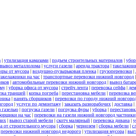
а
|
утилизация камазами
|
подъем строительных материалов
|
убор
вывоз металлолома
|
услуги газели
|
аренда трактора
|
такелажни
иры от мусора
|
воздушно-пузырьковая пленка
|
грузоперевозки
|
такелажники на час
|
транспортные перевозки нижний новгород
иков
|
автомобильные перевозки нижний новгород
|
вывоз батар
ему
|
уборка офиса от мусора
|
стрейч лента
|
перевозка сейфа
|
дем
пка траншей
|
копка погреба
|
перестановка мебели
|
перевозка в
хника
|
нанять сборщиков
|
перевозки по городу нижний новгоро
вгород
|
услуги по демонтажу
|
заказать разнорабочих
|
доставка
|
 газелью
|
погрузка газели
|
погрузка фуры
|
уборка
|
перестановк
борщики на час
|
перевозки на газели нижний новгород частники
чих
|
вывоз старой мебели
|
скотч малярный
|
перевозка дивана
|
у
а от строительного мусора
|
сборка
|
чернозем
|
сборка мебели
|
с
|
перевозки нижний новгород недорого
|
утилизация мусора
|
выг