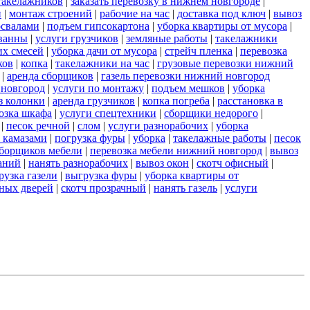
такелажников
|
заказать перевозку в нижнем новгороде
|
и
|
монтаж строений
|
рабочие на час
|
доставка под ключ
|
вывоз
освалами
|
подъем гипсокартона
|
уборка квартиры от мусора
|
ванны
|
услуги грузчиков
|
земляные работы
|
такелажники
их смесей
|
уборка дачи от мусора
|
стрейч пленка
|
перевозка
ков
|
копка
|
такелажники на час
|
грузовые перевозки нижний
|
аренда сборщиков
|
газель перевозки нижний новгород
 новгород
|
услуги по монтажу
|
подъем мешков
|
уборка
з колонки
|
аренда грузчиков
|
копка погреба
|
расстановка в
озка шкафа
|
услуги спецтехники
|
сборщики недорого
|
|
песок речной
|
слом
|
услуги разнорабочих
|
уборка
 камазами
|
погрузка фуры
|
уборка
|
такелажные работы
|
песок
сборщиков мебели
|
перевозка мебели нижний новгород
|
вывоз
аний
|
нанять разнорабочих
|
вывоз окон
|
скотч офисный
|
рузка газели
|
выгрузка фуры
|
уборка квартиры от
ных дверей
|
скотч прозрачный
|
нанять газель
|
услуги