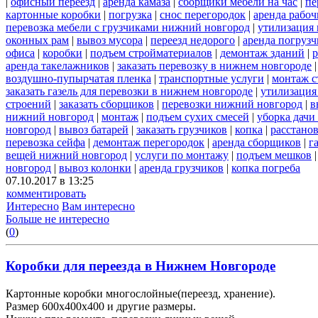
|
офисный переезд
|
аренда камаза
|
сборщики мебели на час
|
пе
картонные коробки
|
погрузка
|
снос перегородок
|
аренда рабоч
перевозка мебели с грузчиками нижний новгород
|
утилизация
оконных рам
|
вывоз мусора
|
переезд недорого
|
аренда погрузч
офиса
|
коробки
|
подъем стройматериалов
|
демонтаж зданий
|
р
аренда такелажников
|
заказать перевозку в нижнем новгороде
воздушно-пупырчатая пленка
|
транспортные услуги
|
монтаж с
заказать газель для перевозки в нижнем новгороде
|
утилизация
строений
|
заказать сборщиков
|
перевозки нижний новгород
|
в
нижний новгород
|
монтаж
|
подъем сухих смесей
|
уборка дачи
новгород
|
вывоз батарей
|
заказать грузчиков
|
копка
|
расстано
перевозка сейфа
|
демонтаж перегородок
|
аренда сборщиков
|
г
вещей нижний новгород
|
услуги по монтажу
|
подъем мешков
новгород
|
вывоз колонки
|
аренда грузчиков
|
копка погреба
07.10.2017 в 13:25
комментировать
Интересно
Вам интересно
Больше не интересно
(
0
)
Коробки для переезда в Нижнем Новгороде
Картонные коробки многослойные(переезд, хранение).
Размер 600х400х400 и другие размеры.