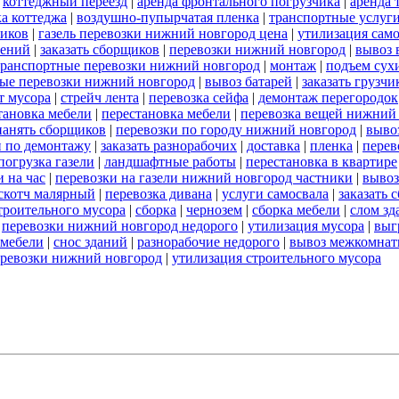
|
коттеджный переезд
|
аренда фронтального погрузчика
|
аренда 
а коттеджа
|
воздушно-пупырчатая пленка
|
транспортные услуг
ников
|
газель перевозки нижний новгород цена
|
утилизация сам
оений
|
заказать сборщиков
|
перевозки нижний новгород
|
вывоз 
транспортные перевозки нижний новгород
|
монтаж
|
подъем сух
ые перевозки нижний новгород
|
вывоз батарей
|
заказать грузчи
т мусора
|
стрейч лента
|
перевозка сейфа
|
демонтаж перегородок
тановка мебели
|
перестановка мебели
|
перевозка вещей нижний
нанять сборщиков
|
перевозки по городу нижний новгород
|
выво
и по демонтажу
|
заказать разнорабочих
|
доставка
|
пленка
|
перев
погрузка газели
|
ландшафтные работы
|
перестановка в квартире
 на час
|
перевозки на газели нижний новгород частники
|
вывоз
скотч малярный
|
перевозка дивана
|
услуги самосвала
|
заказать 
строительного мусора
|
сборка
|
чернозем
|
сборка мебели
|
слом зд
|
перевозки нижний новгород недорого
|
утилизация мусора
|
выг
 мебели
|
снос зданий
|
разнорабочие недорого
|
вывоз межкомнат
еревозки нижний новгород
|
утилизация строительного мусора