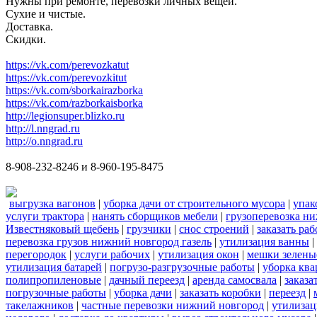
Нужны при ремонте, перевозки личных вещей.
Сухие и чистые.
Доставка.
Скидки.
https://vk.com/perevozkatut
https://vk.com/perevozkitut
https://vk.com/sborkairazborka
https://vk.com/razborkaisborka
http://legionsuper.blizko.ru
http://l.nngrad.ru
http://o.nngrad.ru
8-908-232-8246 и 8-960-195-8475
выгрузка вагонов
|
уборка дачи от строительного мусора
|
упак
услуги трактора
|
нанять сборщиков мебели
|
грузоперевозка н
Известняковый щебень
|
грузчики
|
снос строений
|
заказать ра
перевозка грузов нижний новгород газель
|
утилизация ванны
|
перегородок
|
услуги рабочих
|
утилизация окон
|
мешки зелены
утилизация батарей
|
погрузо-разгрузочные работы
|
уборка кв
полипропиленовые
|
дачный переезд
|
аренда самосвала
|
заказа
погрузочные работы
|
уборка дачи
|
заказать коробки
|
переезд
|
такелажников
|
частные перевозки нижний новгород
|
утилизац