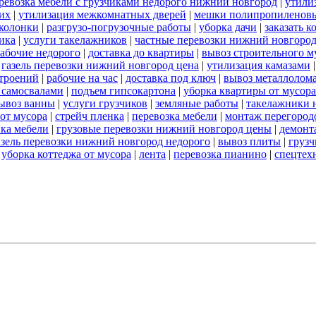
ревозка мебели с грузчиками недорого нижний новгород
|
утили
их
|
утилизация межкомнатных дверей
|
мешки полипропиленов
 колонки
|
разгрузо-погрузочные работы
|
уборка дачи
|
заказать к
ика
|
услуги такелажников
|
частные перевозки нижний новгоро
абочие недорого
|
доставка до квартиры
|
вывоз строительного м
|
газель перевозки нижний новгород цена
|
утилизация камазами
троений
|
рабочие на час
|
доставка под ключ
|
вывоз металлолом
 самосвалами
|
подъем гипсокартона
|
уборка квартиры от мусора
ывоз ванны
|
услуги грузчиков
|
земляные работы
|
такелажники 
 от мусора
|
стрейч пленка
|
перевозка мебели
|
монтаж перегород
вка мебели
|
грузовые перевозки нижний новгород цены
|
демонт
азель перевозки нижний новгород недорого
|
вывоз плиты
|
грузч
|
уборка коттеджа от мусора
|
лента
|
перевозка пианино
|
спецтех