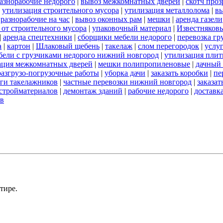
азнорабочие недорого
|
вывоз межкомнатных дверей
|
скотч про
|
утилизация строительного мусора
|
утилизация металлолома
|
вы
|
разнорабочие на час
|
вывоз оконных рам
|
мешки
|
аренда газели
 от строительного мусора
|
упаковочный материал
|
Известняков
|
аренда спецтехники
|
сборщики мебели недорого
|
перевозка гр
а
|
картон
|
Шлаковый щебень
|
такелаж
|
слом перегородок
|
услу
бели с грузчиками недорого нижний новгород
|
утилизация пли
ация межкомнатных дверей
|
мешки полипропиленовые
|
дачный 
разгрузо-погрузочные работы
|
уборка дачи
|
заказать коробки
|
пе
ги такелажников
|
частные перевозки нижний новгород
|
заказат
стройматериалов
|
демонтаж зданий
|
рабочие недорого
|
доставк
ов
тире.