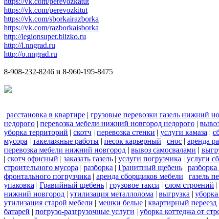
https://vk.com/perevozkatut
https://vk.com/perevozkitut
https://vk.com/sborkairazborka
https://vk.com/razborkaisborka
http://legionsuper.blizko.ru
http://l.nngrad.ru
http://o.nngrad.ru
8-908-232-8246 и 8-960-195-8475
расстановка в квартире
|
грузовые перевозки газель нижний н
недорого
|
перевозка мебели нижний новгород недорого
|
вывоз
уборка территорий
|
скотч
|
перевозка стенки
|
услуги камаза
|
с
мусора
|
такелажные работы
|
песок карьерный
|
снос
|
аренда р
перевозка мебели нижний новгород
|
вывоз самосвалами
|
выгр
|
скотч офисный
|
заказать газель
|
услуги погрузчика
|
услуги с
строительного мусора
|
разборка
|
Гранитный щебень
|
разборка
фронтального погрузчика
|
аренда сборщиков мебели
|
газель п
упаковка
|
Гравийный щебень
|
грузовое такси
|
слом строений
нижний новгород
|
утилизация металлолома
|
выгрузка
|
уборка
утилизация старой мебели
|
мешки белые
|
квартирный переезд
батарей
|
погрузо-разгрузочные услуги
|
уборка коттеджа от ст