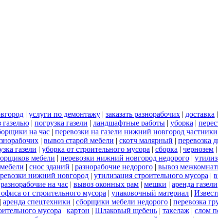
овгород
|
услуги по демонтажу
|
заказать разнорабочих
|
доставка
 газелью
|
погрузка газели
|
ландшафтные работы
|
уборка
|
перес
борщики на час
|
перевозки на газели нижний новгород частники
азнорабочих
|
вывоз старой мебели
|
скотч малярный
|
перевозка 
узка газели
|
уборка от строительного мусора
|
сборка
|
чернозем
борщиков мебели
|
перевозки нижний новгород недорого
|
утилиз
 мебели
|
снос зданий
|
разнорабочие недорого
|
вывоз межкомнат
еревозки нижний новгород
|
утилизация строительного мусора
|
в
|
разнорабочие на час
|
вывоз оконных рам
|
мешки
|
аренда газели
 офиса от строительного мусора
|
упаковочный материал
|
Извест
|
аренда спецтехники
|
сборщики мебели недорого
|
перевозка гр
роительного мусора
|
картон
|
Шлаковый щебень
|
такелаж
|
слом п