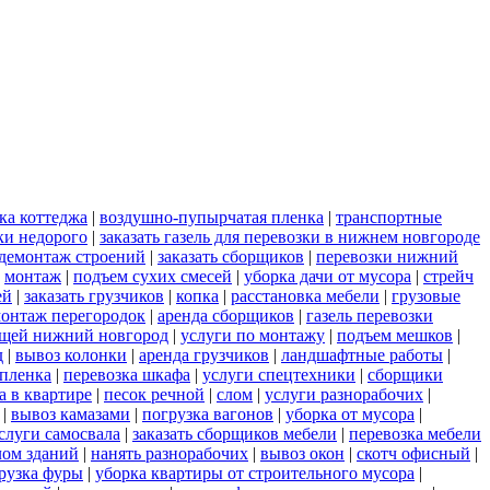
ка коттеджа
|
воздушно-пупырчатая пленка
|
транспортные
ки недорого
|
заказать газель для перевозки в нижнем новгороде
демонтаж строений
|
заказать сборщиков
|
перевозки нижний
|
монтаж
|
подъем сухих смесей
|
уборка дачи от мусора
|
стрейч
ей
|
заказать грузчиков
|
копка
|
расстановка мебели
|
грузовые
онтаж перегородок
|
аренда сборщиков
|
газель перевозки
ещей нижний новгород
|
услуги по монтажу
|
подъем мешков
|
д
|
вывоз колонки
|
аренда грузчиков
|
ландшафтные работы
|
пленка
|
перевозка шкафа
|
услуги спецтехники
|
сборщики
а в квартире
|
песок речной
|
слом
|
услуги разнорабочих
|
|
вывоз камазами
|
погрузка вагонов
|
уборка от мусора
|
слуги самосвала
|
заказать сборщиков мебели
|
перевозка мебели
лом зданий
|
нанять разнорабочих
|
вывоз окон
|
скотч офисный
|
рузка фуры
|
уборка квартиры от строительного мусора
|