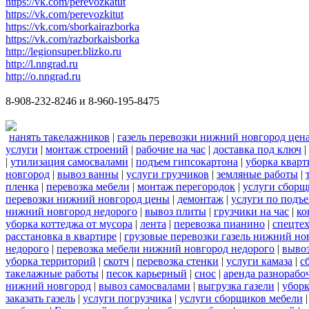
https://vk.com/perevozkatut
https://vk.com/perevozkitut
https://vk.com/sborkairazborka
https://vk.com/razborkaisborka
http://legionsuper.blizko.ru
http://l.nngrad.ru
http://o.nngrad.ru
8-908-232-8246 и 8-960-195-8475
нанять такелажников
|
газель перевозки нижний новгород цен
услуги
|
монтаж строений
|
рабочие на час
|
доставка под ключ
|
|
утилизация самосвалами
|
подъем гипсокартона
|
уборка кварт
новгород
|
вывоз ванны
|
услуги грузчиков
|
земляные работы
|
пленка
|
перевозка мебели
|
монтаж перегородок
|
услуги сборщ
перевозки нижний новгород цены
|
демонтаж
|
услуги по подъ
нижний новгород недорого
|
вывоз плиты
|
грузчики на час
|
ко
уборка коттеджа от мусора
|
лента
|
перевозка пианино
|
спецте
расстановка в квартире
|
грузовые перевозки газель нижний но
недорого
|
перевозка мебели нижний новгород недорого
|
вывоз
уборка территорий
|
скотч
|
перевозка стенки
|
услуги камаза
|
с
такелажные работы
|
песок карьерный
|
снос
|
аренда разнорабо
нижний новгород
|
вывоз самосвалами
|
выгрузка газели
|
уборк
заказать газель
|
услуги погрузчика
|
услуги сборщиков мебели