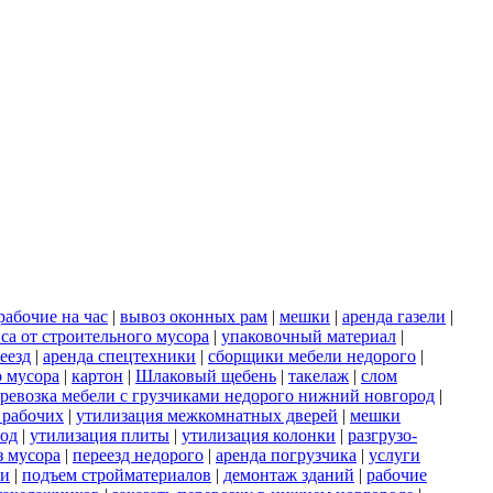
рабочие на час
|
вывоз оконных рам
|
мешки
|
аренда газели
|
са от строительного мусора
|
упаковочный материал
|
еезд
|
аренда спецтехники
|
сборщики мебели недорого
|
о мусора
|
картон
|
Шлаковый щебень
|
такелаж
|
слом
ревозка мебели с грузчиками недорого нижний новгород
|
 рабочих
|
утилизация межкомнатных дверей
|
мешки
род
|
утилизация плиты
|
утилизация колонки
|
разгрузо-
з мусора
|
переезд недорого
|
аренда погрузчика
|
услуги
ки
|
подъем стройматериалов
|
демонтаж зданий
|
рабочие