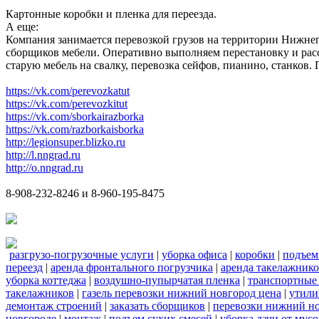
Картонные коробки и пленка для переезда.
А еще:
Компания занимается перевозкой грузов на территории Нижнег
сборщиков мебели. Оперативно выполняем перестановку и расс
старую мебель на свалку, перевозка сейфов, пианино, станков
https://vk.com/perevozkatut
https://vk.com/perevozkitut
https://vk.com/sborkairazborka
https://vk.com/razborkaisborka
http://legionsuper.blizko.ru
http://l.nngrad.ru
http://o.nngrad.ru
8-908-232-8246 и 8-960-195-8475
разгрузо-погрузочные услуги
|
уборка офиса
|
коробки
|
подъем
переезд
|
аренда фронтального погрузчика
|
аренда такелажник
уборка коттеджа
|
воздушно-пупырчатая пленка
|
транспортные
такелажников
|
газель перевозки нижний новгород цена
|
утили
демонтаж строений
|
заказать сборщиков
|
перевозки нижний н
новгороде
|
монтаж
|
подъем сухих смесей
|
уборка дачи от мусо