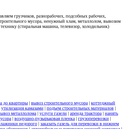
вляем грузчиков, разнорабочих, подсобных рабочих,
строительного мусора, ненужный хлам, металлолом, вывозим
 технику (стиральная машина, телевизор, холодильник)
а до квартиры
|
вывоз строительного мусора
|
коттеджный
|
утилизация камазами
|
подъем строительных материалов
|
вывоз металлолома
|
услуги газели
|
аренда трактора
|
нанять
мусора
|
воздушно-пузырьковая пленка
|
грузоперевозки
|
елажники недорого
|
заказать газель для перевозки в нижнем
уги сборщиков
|
автомобильные перевозки нижний новгород
|