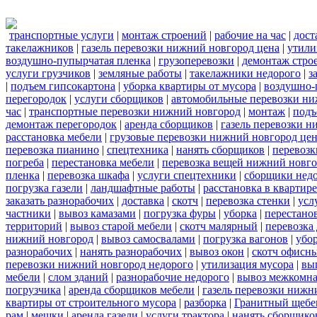
транспортные услуги
|
монтаж строений
|
рабочие на час
|
дост
такелажников
|
газель перевозки нижний новгород цена
|
утили
воздушно-пупырчатая пленка
|
грузоперевозки
|
демонтаж стро
услуги грузчиков
|
земляные работы
|
такелажники недорого
|
з
|
подъем гипсокартона
|
уборка квартиры от мусора
|
воздушно-
перегородок
|
услуги сборщиков
|
автомобильные перевозки ни
час
|
транспортные перевозки нижний новгород
|
монтаж
|
подъ
демонтаж перегородок
|
аренда сборщиков
|
газель перевозки 
расстановка мебели
|
грузовые перевозки нижний новгород це
перевозка пианино
|
спецтехника
|
нанять сборщиков
|
перевозк
погреба
|
перестановка мебели
|
перевозка вещей нижний новг
пленка
|
перевозка шкафа
|
услуги спецтехники
|
сборщики нед
погрузка газели
|
ландшафтные работы
|
расстановка в квартире
заказать разнорабочих
|
доставка
|
скотч
|
перевозка стенки
|
усл
частники
|
вывоз камазами
|
погрузка фуры
|
уборка
|
перестанов
территорий
|
вывоз старой мебели
|
скотч малярный
|
перевозка
нижний новгород
|
вывоз самосвалами
|
погрузка вагонов
|
убор
разнорабочих
|
нанять разнорабочих
|
вывоз окон
|
скотч офисн
перевозки нижний новгород недорого
|
утилизация мусора
|
вы
мебели
|
слом зданий
|
разнорабочие недорого
|
вывоз межкомна
погрузчика
|
аренда сборщиков мебели
|
газель перевозки нижн
квартиры от строительного мусора
|
разборка
|
Гранитный щебе
рам
|
мешки
|
аренда газели
|
услуги трактора
|
нанять сборщико