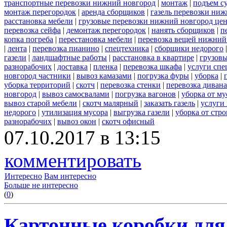
транспортные перевозки нижний новгород
|
монтаж
|
подъем с
монтаж перегородок
|
аренда сборщиков
|
газель перевозки ни
расстановка мебели
|
грузовые перевозки нижний новгород це
перевозка сейфа
|
демонтаж перегородок
|
нанять сборщиков
|
п
копка погреба
|
перестановка мебели
|
перевозка вещей нижний
|
лента
|
перевозка пианино
|
спецтехника
|
сборщики недорого
газели
|
ландшафтные работы
|
расстановка в квартире
|
грузовы
разнорабочих
|
доставка
|
пленка
|
перевозка шкафа
|
услуги спе
новгород частники
|
вывоз камазами
|
погрузка фуры
|
уборка
|
уборка территорий
|
скотч
|
перевозка стенки
|
перевозка дивана
новгород
|
вывоз самосвалами
|
погрузка вагонов
|
уборка от му
вывоз старой мебели
|
скотч малярный
|
заказать газель
|
услуги
недорого
|
утилизация мусора
|
выгрузка газели
|
уборка от стр
разнорабочих
|
вывоз окон
|
скотч офисный
07.10.2017 в 13:15
комментировать
Интересно
Вам интересно
Больше не интересно
(
0
)
Картонные коробки для