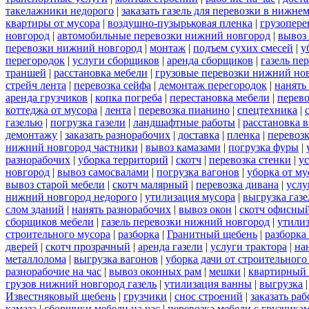
такелажники недорого
|
заказать газель для перевозки в нижне
квартиры от мусора
|
воздушно-пузырьковая пленка
|
грузопере
новгород
|
автомобильные перевозки нижний новгород
|
вывоз
перевозки нижний новгород
|
монтаж
|
подъем сухих смесей
|
у
перегородок
|
услуги сборщиков
|
аренда сборщиков
|
газель пе
траншей
|
расстановка мебели
|
грузовые перевозки нижний но
стрейч лента
|
перевозка сейфа
|
демонтаж перегородок
|
нанять
аренда грузчиков
|
копка погреба
|
перестановка мебели
|
перев
коттеджа от мусора
|
лента
|
перевозка пианино
|
спецтехника
|
газелью
|
погрузка газели
|
ландшафтные работы
|
расстановка в
демонтажу
|
заказать разнорабочих
|
доставка
|
пленка
|
перевоз
нижний новгород частники
|
вывоз камазами
|
погрузка фуры
|
разнорабочих
|
уборка территорий
|
скотч
|
перевозка стенки
|
ус
новгород
|
вывоз самосвалами
|
погрузка вагонов
|
уборка от му
вывоз старой мебели
|
скотч малярный
|
перевозка дивана
|
услу
нижний новгород недорого
|
утилизация мусора
|
выгрузка газ
слом зданий
|
нанять разнорабочих
|
вывоз окон
|
скотч офисны
сборщиков мебели
|
газель перевозки нижний новгород
|
утилиз
строительного мусора
|
разборка
|
Гранитный щебень
|
разборка
дверей
|
скотч прозрачный
|
аренда газели
|
услуги трактора
|
на
металлолома
|
выгрузка вагонов
|
уборка дачи от строительного
разнорабочие на час
|
вывоз оконных рам
|
мешки
|
квартирный 
грузов нижний новгород газель
|
утилизация ванны
|
выгрузка
Известняковый щебень
|
грузчики
|
снос строений
|
заказать ра
камаза
|
сборщики мебели на час
|
перевозка мебели с грузчик