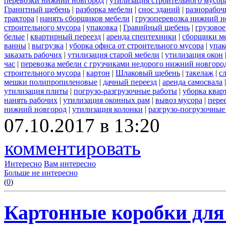
перевозки нижний новгород
|
утилизация строительного мусор
Гранитный щебень
|
разборка мебели
|
снос зданий
|
разнорабоч
трактора
|
нанять сборщиков мебели
|
грузоперевозка нижний н
строительного мусора
|
упаковка
|
Гравийный щебень
|
грузовое
белые
|
квартирный переезд
|
аренда спецтехники
|
сборщики ме
ванны
|
выгрузка
|
уборка офиса от строительного мусора
|
упак
заказать рабочих
|
утилизация старой мебели
|
утилизация окон
час
|
перевозка мебели с грузчиками недорого нижний новгоро
строительного мусора
|
картон
|
Шлаковый щебень
|
такелаж
|
с
мешки полипропиленовые
|
дачный переезд
|
аренда самосвала
утилизация плиты
|
погрузо-разгрузочные работы
|
уборка квар
нанять рабочих
|
утилизация оконных рам
|
вывоз мусора
|
пере
нижний новгород
|
утилизация колонки
|
разгрузо-погрузочные
07.10.2017 в 13:20
комментировать
Интересно
Вам интересно
Больше не интересно
(
0
)
Картонные коробки для 