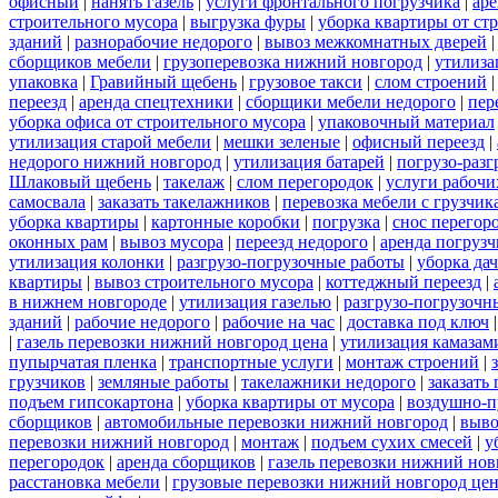
офисный
|
нанять газель
|
услуги фронтального погрузчика
|
ар
строительного мусора
|
выгрузка фуры
|
уборка квартиры от ст
зданий
|
разнорабочие недорого
|
вывоз межкомнатных дверей
сборщиков мебели
|
грузоперевозка нижний новгород
|
утилиза
упаковка
|
Гравийный щебень
|
грузовое такси
|
слом строений
переезд
|
аренда спецтехники
|
сборщики мебели недорого
|
пер
уборка офиса от строительного мусора
|
упаковочный материал
утилизация старой мебели
|
мешки зеленые
|
офисный переезд
|
недорого нижний новгород
|
утилизация батарей
|
погрузо-разг
Шлаковый щебень
|
такелаж
|
слом перегородок
|
услуги рабочи
самосвала
|
заказать такелажников
|
перевозка мебели с грузчи
уборка квартиры
|
картонные коробки
|
погрузка
|
снос перегор
оконных рам
|
вывоз мусора
|
переезд недорого
|
аренда погрузч
утилизация колонки
|
разгрузо-погрузочные работы
|
уборка да
квартиры
|
вывоз строительного мусора
|
коттеджный переезд
|
в нижнем новгороде
|
утилизация газелью
|
разгрузо-погрузочн
зданий
|
рабочие недорого
|
рабочие на час
|
доставка под ключ
|
газель перевозки нижний новгород цена
|
утилизация камазам
пупырчатая пленка
|
транспортные услуги
|
монтаж строений
|
грузчиков
|
земляные работы
|
такелажники недорого
|
заказать
подъем гипсокартона
|
уборка квартиры от мусора
|
воздушно-п
сборщиков
|
автомобильные перевозки нижний новгород
|
выво
перевозки нижний новгород
|
монтаж
|
подъем сухих смесей
|
у
перегородок
|
аренда сборщиков
|
газель перевозки нижний нов
расстановка мебели
|
грузовые перевозки нижний новгород це