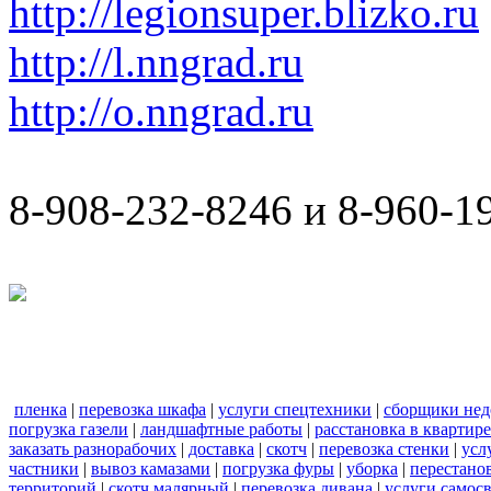
http://legionsuper.blizko.ru
http://l.nngrad.ru
http://o.nngrad.ru
8-908-232-8246 и 8-960-1
пленка
|
перевозка шкафа
|
услуги спецтехники
|
сборщики нед
погрузка газели
|
ландшафтные работы
|
расстановка в квартире
заказать разнорабочих
|
доставка
|
скотч
|
перевозка стенки
|
усл
частники
|
вывоз камазами
|
погрузка фуры
|
уборка
|
перестанов
территорий
|
скотч малярный
|
перевозка дивана
|
услуги самос