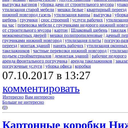
выгрузка вагонов
|
уборка дачи от строительного мусора
|
упако
утилизация старой мебели
|
мешки белые
|
квартирный переезд
нижний новгород газель
|
утилизация ванны
|
выгрузка
|
уборка
щебень
|
грузчики
|
снос строений
|
услуги рабочих
|
утилизация
на час
|
перевозка мебели с грузчиками недорого нижний новг
от строительного мусора
|
картон
|
Шлаковый щебень
|
такелаж
межкомнатных дверей
|
мешки полипропиленовые
|
дачный пер
грузчиками нижний новгород
|
утилизация плиты
|
погрузо-ра
переезд
|
монтаж зданий
|
нанять рабочих
|
утилизация оконных
такелажников
|
частные перевозки нижний новгород
|
утилизац
подъем стройматериалов
|
демонтаж зданий
|
рабочие недорого
аренда фронтального погрузчика
|
аренда такелажников
|
заказ
погрузочные услуги
|
уборка офиса
|
коробки
07.10.2017 в 13:27
комментировать
Интересно
Вам интересно
Больше не интересно
(
0
)
Картонные коробки Ни