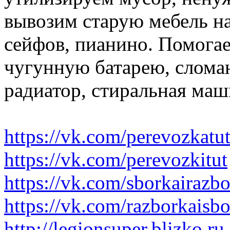
вывозим старую мебель на 
сейфов, пианино. Помогае
чугунную батарею, слома
радиатор, стиральная маш
https://vk.com/perevozkatu
https://vk.com/perevozkitut
https://vk.com/sborkairazb
https://vk.com/razborkaisb
http://legionsuper.blizko.ru