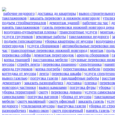
рабочие недорого
|
доставка до квартиры
|
вывоз строительног
такелажников
|
заказать перевозку в нижнем новгороде
|
утилиз
подъем стройматериалов
|
демонтаж зданий
|
рабочие на час
|
д
нанять такелажников
|
газель перевозки нижний новгород цена
|
воздушно-пупырчатая пленка
|
транспортные услуги
|
монтаж 
услуги грузчиков
|
земляные работы
|
такелажники недорого
|
з
|
подъем гипсокартона
|
уборка квартиры от мусора
|
воздушно-
перегородок
|
услуги сборщиков
|
автомобильные перевозки ни
час
|
транспортные перевозки нижний новгород
|
монтаж
|
подъ
перевозка сейфа
|
демонтаж перегородок
|
аренда сборщиков
|
г
|
копка траншей
|
расстановка мебели
|
грузовые перевозки ниж
мусора
|
стрейч лента
|
перевозка пианино
|
спецтехника
|
нанят
аренда грузчиков
|
копка погреба
|
перестановка мебели
|
перев
коттеджа от мусора
|
лента
|
перевозка шкафа
|
услуги спецтехн
вывоз газелью
|
погрузка газели
|
ландшафтные работы
|
расста
демонтажу
|
заказать разнорабочих
|
доставка
|
пленка
|
перевозк
новгород частники
|
вывоз камазами
|
погрузка фуры
|
уборка
|
уборка территорий
|
скотч
|
перевозка дивана
|
услуги самосвал
самосвалами
|
погрузка вагонов
|
уборка от мусора
|
такелажные
мебели
|
скотч малярный
|
скотч офисный
|
заказать газель
|
услу
недорого
|
утилизация мусора
|
выгрузка газели
|
уборка от стр
разнорабочих
|
вывоз окон
|
скотч прозрачный
|
нанять газель
|
у