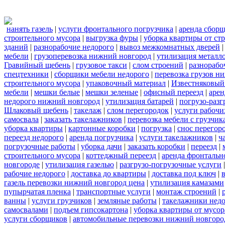
нанять газель
|
услуги фронтального погрузчика
|
аренда сбор
строительного мусора
|
выгрузка фуры
|
уборка квартиры от ст
зданий
|
разнорабочие недорого
|
вывоз межкомнатных дверей
мебели
|
грузоперевозка нижний новгород
|
утилизация металл
Гравийный щебень
|
грузовое такси
|
слом строений
|
разнорабо
спецтехники
|
сборщики мебели недорого
|
перевозка грузов н
строительного мусора
|
упаковочный материал
|
Известняковый
мебели
|
мешки белые
|
мешки зеленые
|
офисный переезд
|
арен
недорого нижний новгород
|
утилизация батарей
|
погрузо-разг
Шлаковый щебень
|
такелаж
|
слом перегородок
|
услуги рабочи
самосвала
|
заказать такелажников
|
перевозка мебели с грузчи
уборка квартиры
|
картонные коробки
|
погрузка
|
снос перегор
переезд недорого
|
аренда погрузчика
|
услуги такелажников
|
ч
погрузочные работы
|
уборка дачи
|
заказать коробки
|
переезд
|
строительного мусора
|
коттеджный переезд
|
аренда фронтальн
новгороде
|
утилизация газелью
|
разгрузо-погрузочные услуги
рабочие недорого
|
доставка до квартиры
|
доставка под ключ
|
газель перевозки нижний новгород цена
|
утилизация камазами
пупырчатая пленка
|
транспортные услуги
|
монтаж строений
|
ванны
|
услуги грузчиков
|
земляные работы
|
такелажники нед
самосвалами
|
подъем гипсокартона
|
уборка квартиры от мусор
услуги сборщиков
|
автомобильные перевозки нижний новгоро