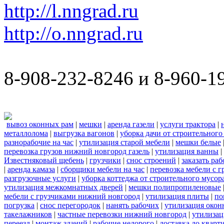
http://l.nngrad.ru
http://o.nngrad.ru
8-908-232-8246 и 8-960-1
вывоз оконных рам
|
мешки
|
аренда газели
|
услуги трактора
|
металлолома
|
выгрузка вагонов
|
уборка дачи от строительного
разнорабочие на час
|
утилизация старой мебели
|
мешки белые
перевозка грузов нижний новгород газель
|
утилизация ванны
|
Известняковый щебень
|
грузчики
|
снос строений
|
заказать ра
|
аренда камаза
|
сборщики мебели на час
|
перевозка мебели с 
разгрузочные услуги
|
уборка коттеджа от строительного мусор
утилизация межкомнатных дверей
|
мешки полипропиленовые
мебели с грузчиками нижний новгород
|
утилизация плиты
|
по
погрузка
|
снос перегородок
|
нанять рабочих
|
утилизация окон
такелажников
|
частные перевозки нижний новгород
|
утилизац
переезд
|
монтаж зданий
|
рабочие недорого
|
доставка до кварт