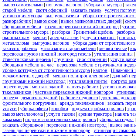
вывоз самосвалами
|
погрузка вагонов
|
уборка от мусора
|
таке
старой мебели
|
скотч офисный
|
заказать газель
|
услуги погруз
утилизация мусора
|
выгрузка газели
|
уборка от строительного
разнорабочих
|
вывоз окон
|
вывоз межкомнатных дверей
|
скот
сборщиков мебели
|
газель перевозки нижний новгород
|
утилиз
строительного мусора
|
разборка
|
Гранитный щебень
|
разборка
оконных рам
|
мешки
|
аренда газели
|
услуги трактора
|
нанять 
металлолома
|
выгрузка вагонов
|
уборка дачи от строительного
заказать рабочих
|
утилизация старой мебели
|
мешки белые
|
кв
перевозка грузов нижний новгород газель
|
утилизация ванны
|
Известняковый щебень
|
грузчики
|
снос строений
|
услуги рабо
сборщики мебели на час
|
перевозка мебели с грузчиками недо
уборка коттеджа от строительного мусора
|
картон
|
Шлаковый 
межкомнатных дверей
|
мешки полипропиленовые
|
дачный пер
грузчиками нижний новгород
|
утилизация плиты
|
погрузо-ра
перегородок
|
монтаж зданий
|
нанять рабочих
|
утилизация око
такелажников
|
частные перевозки нижний новгород
|
утилизац
переезд
|
демонтаж зданий
|
рабочие недорого
|
доставка до ква
фронтального погрузчика
|
аренда такелажников
|
заказать пер
услуги
|
уборка офиса
|
коробки
|
подъем стройматериалов
|
тра
вывоз металлолома
|
услуги газели
|
аренда трактора
|
нанять т
камазами
|
подъем строительных материалов
|
уборка коттеджа
заказать сборщиков
|
перевозки нижний новгород
|
вывоз ванн
газель для перевозки в нижнем новгороде
|
утилизация самосва
пузырьковая пленка
|
перевозка мебели
|
монтаж перегородок
|