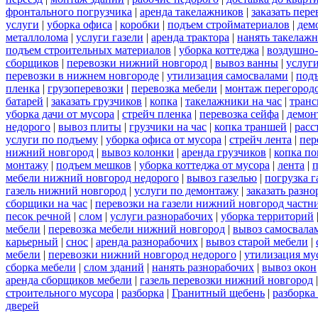
фронтального погрузчика
|
аренда такелажников
|
заказать пер
услуги
|
уборка офиса
|
коробки
|
подъем стройматериалов
|
дем
металлолома
|
услуги газели
|
аренда трактора
|
нанять такелаж
подъем строительных материалов
|
уборка коттеджа
|
воздушно-
сборщиков
|
перевозки нижний новгород
|
вывоз ванны
|
услуги
перевозки в нижнем новгороде
|
утилизация самосвалами
|
под
пленка
|
грузоперевозки
|
перевозка мебели
|
монтаж перегород
батарей
|
заказать грузчиков
|
копка
|
такелажники на час
|
транс
уборка дачи от мусора
|
стрейч пленка
|
перевозка сейфа
|
демон
недорого
|
вывоз плиты
|
грузчики на час
|
копка траншей
|
расс
услуги по подъему
|
уборка офиса от мусора
|
стрейч лента
|
пер
нижний новгород
|
вывоз колонки
|
аренда грузчиков
|
копка по
монтажу
|
подъем мешков
|
уборка коттеджа от мусора
|
лента
|
п
мебели нижний новгород недорого
|
вывоз газелью
|
погрузка г
газель нижний новгород
|
услуги по демонтажу
|
заказать разн
сборщики на час
|
перевозки на газели нижний новгород частн
песок речной
|
слом
|
услуги разнорабочих
|
уборка территорий
мебели
|
перевозка мебели нижний новгород
|
вывоз самосвала
карьерный
|
снос
|
аренда разнорабочих
|
вывоз старой мебели
|
мебели
|
перевозки нижний новгород недорого
|
утилизация му
сборка мебели
|
слом зданий
|
нанять разнорабочих
|
вывоз окон
аренда сборщиков мебели
|
газель перевозки нижний новгород
строительного мусора
|
разборка
|
Гранитный щебень
|
разборка
дверей