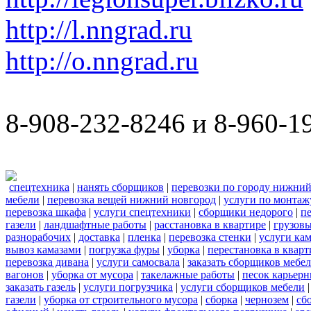
http://l.nngrad.ru
http://o.nngrad.ru
8-908-232-8246 и 8-960-1
спецтехника
|
нанять сборщиков
|
перевозки по городу нижний
мебели
|
перевозка вещей нижний новгород
|
услуги по монтаж
перевозка шкафа
|
услуги спецтехники
|
сборщики недорого
|
п
газели
|
ландшафтные работы
|
расстановка в квартире
|
грузовы
разнорабочих
|
доставка
|
пленка
|
перевозка стенки
|
услуги кам
вывоз камазами
|
погрузка фуры
|
уборка
|
перестановка в кварт
перевозка дивана
|
услуги самосвала
|
заказать сборщиков мебе
вагонов
|
уборка от мусора
|
такелажные работы
|
песок карьер
заказать газель
|
услуги погрузчика
|
услуги сборщиков мебели
газели
|
уборка от строительного мусора
|
сборка
|
чернозем
|
сб