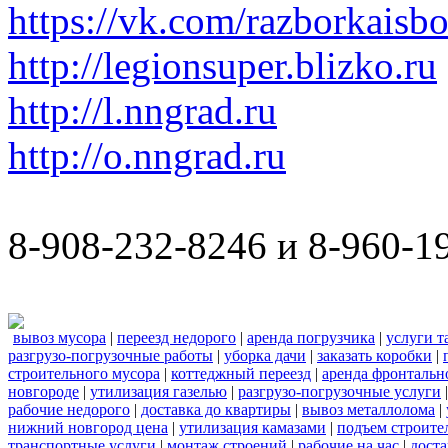
https://vk.com/razborkaisb
http://legionsuper.blizko.ru
http://l.nngrad.ru
http://o.nngrad.ru
8-908-232-8246 и 8-960-1
вывоз мусора
|
переезд недорого
|
аренда погрузчика
|
услуги т
разгрузо-погрузочные работы
|
уборка дачи
|
заказать коробки
|
строительного мусора
|
коттеджный переезд
|
аренда фронтальн
новгороде
|
утилизация газелью
|
разгрузо-погрузочные услуги
рабочие недорого
|
доставка до квартиры
|
вывоз металлолома
|
нижний новгород цена
|
утилизация камазами
|
подъем строите
транспортные услуги
|
монтаж строений
|
рабочие на час
|
доста