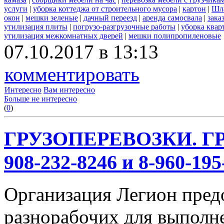
услуги
|
уборка коттеджа от строительного мусора
|
картон
|
Шл
окон
|
мешки зеленые
|
дачный переезд
|
аренда самосвала
|
зака
утилизация плиты
|
погрузо-разгрузочные работы
|
уборка квар
утилизация межкомнатных дверей
|
мешки полипропиленовые
07.10.2017 в 13:13
комментировать
Интересно
Вам интересно
Больше не интересно
(
0
)
ГРУЗОПЕРЕВОЗКИ. ГР
908-232-8246 и 8-960-195
Организация Легион предо
разнорабочих для выполн