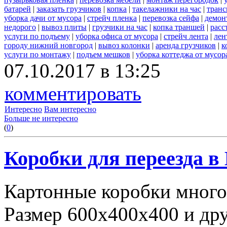
батарей
|
заказать грузчиков
|
копка
|
такелажники на час
|
транс
уборка дачи от мусора
|
стрейч пленка
|
перевозка сейфа
|
демон
недорого
|
вывоз плиты
|
грузчики на час
|
копка траншей
|
расс
услуги по подъему
|
уборка офиса от мусора
|
стрейч лента
|
лен
городу нижний новгород
|
вывоз колонки
|
аренда грузчиков
|
к
услуги по монтажу
|
подъем мешков
|
уборка коттеджа от мусор
07.10.2017 в 13:25
комментировать
Интересно
Вам интересно
Больше не интересно
(
0
)
Коробки для переезда 
Картонные коробки много
Размер 600х400х400 и дру