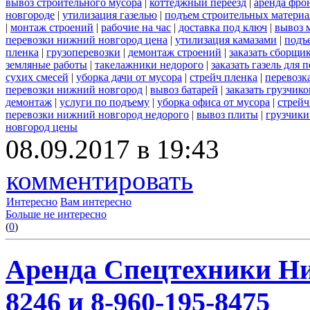
вывоз строительного мусора
|
коттеджный переезд
|
аренда фро
новгороде
|
утилизация газелью
|
подъем строительных материа
|
монтаж строений
|
рабочие на час
|
доставка под ключ
|
вывоз 
перевозки нижний новгород цена
|
утилизация камазами
|
подъ
пленка
|
грузоперевозки
|
демонтаж строений
|
заказать сборщи
земляные работы
|
такелажники недорого
|
заказать газель для
сухих смесей
|
уборка дачи от мусора
|
стрейч пленка
|
перевозк
перевозки нижний новгород
|
вывоз батарей
|
заказать грузчико
демонтаж
|
услуги по подъему
|
уборка офиса от мусора
|
стрейч
перевозки нижний новгород недорого
|
вывоз плиты
|
грузчики
новгород цены
08.09.2017 в 19:43
комментировать
Интересно
Вам интересно
Больше не интересно
(
0
)
Аренда Спецтехники Ни
8246 и 8-960-195-8475