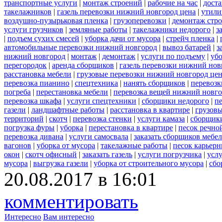
транспортные услуги
|
монтаж строений
|
рабочие на час
|
доста
такелажников
|
газель перевозки нижний новгород цена
|
утили
воздушно-пузырьковая пленка
|
грузоперевозки
|
демонтаж стр
услуги грузчиков
|
земляные работы
|
такелажники недорого
|
з
|
подъем сухих смесей
|
уборка дачи от мусора
|
стрейч пленка
|
автомобильные перевозки нижний новгород
|
вывоз батарей
|
з
нижний новгород
|
монтаж
|
демонтаж
|
услуги по подъему
|
убо
перегородок
|
аренда сборщиков
|
газель перевозки нижний нов
расстановка мебели
|
грузовые перевозки нижний новгород це
перевозка пианино
|
спецтехника
|
нанять сборщиков
|
перевозк
погреба
|
перестановка мебели
|
перевозка вещей нижний новг
перевозка шкафа
|
услуги спецтехники
|
сборщики недорого
|
п
газели
|
ландшафтные работы
|
расстановка в квартире
|
грузовы
территорий
|
скотч
|
перевозка стенки
|
услуги камаза
|
сборщики
погрузка фуры
|
уборка
|
перестановка в квартире
|
песок речно
перевозка дивана
|
услуги самосвала
|
заказать сборщиков мебе
вагонов
|
уборка от мусора
|
такелажные работы
|
песок карьер
окон
|
скотч офисный
|
заказать газель
|
услуги погрузчика
|
усл
мусора
|
выгрузка газели
|
уборка от строительного мусора
|
сбо
20.08.2017 в 16:01
комментировать
Интересно
Вам интересно