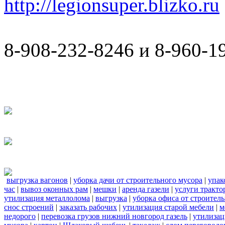
http://legionsuper.blizko.ru
8-908-232-8246 и 8-960-1
выгрузка вагонов
|
уборка дачи от строительного мусора
|
упак
час
|
вывоз оконных рам
|
мешки
|
аренда газели
|
услуги тракто
утилизация металлолома
|
выгрузка
|
уборка офиса от строител
снос строений
|
заказать рабочих
|
утилизация старой мебели
|
м
недорого
|
перевозка грузов нижний новгород газель
|
утилизац