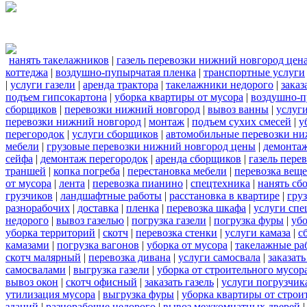
нанять такелажников
|
газель перевозки нижний новгород цен
коттеджа
|
воздушно-пупырчатая пленка
|
транспортные услуги
|
услуги газели
|
аренда трактора
|
такелажники недорого
|
заказ
подъем гипсокартона
|
уборка квартиры от мусора
|
воздушно-п
сборщиков
|
перевозки нижний новгород
|
вывоз ванны
|
услуги
перевозки нижний новгород
|
монтаж
|
подъем сухих смесей
|
у
перегородок
|
услуги сборщиков
|
автомобильные перевозки ни
мебели
|
грузовые перевозки нижний новгород цены
|
демонта
сейфа
|
демонтаж перегородок
|
аренда сборщиков
|
газель пере
траншей
|
копка погреба
|
перестановка мебели
|
перевозка вещ
от мусора
|
лента
|
перевозка пианино
|
спецтехника
|
нанять сб
грузчиков
|
ландшафтные работы
|
расстановка в квартире
|
гру
разнорабочих
|
доставка
|
пленка
|
перевозка шкафа
|
услуги спе
недорого
|
вывоз газелью
|
погрузка газели
|
погрузка фуры
|
уб
уборка территорий
|
скотч
|
перевозка стенки
|
услуги камаза
|
с
камазами
|
погрузка вагонов
|
уборка от мусора
|
такелажные ра
скотч малярный
|
перевозка дивана
|
услуги самосвала
|
заказат
самосвалами
|
выгрузка газели
|
уборка от строительного мусор
вывоз окон
|
скотч офисный
|
заказать газель
|
услуги погрузчик
утилизация мусора
|
выгрузка фуры
|
уборка квартиры от строи
зданий
|
разнорабочие недорого
|
вывоз межкомнатных дверей