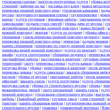
утилизация газелью
|
разгрузо-погрузочные услуги
|
уборка кот
строений
|
рабочие на час
|
доставка под ключ
|
вывоз металлол
перевозки нижний новгород цена
|
утилизация камазами
|
подъ
мусора
|
воздушно-пузырьковая пленка
|
грузоперевозки
|
демон
ванны
|
услуги грузчиков
|
земляные работы
|
такелажники нед
самосвалами
|
подъем сухих смесей
|
уборка дачи от мусора
|
ст
автомобильные перевозки нижний новгород
|
вывоз батарей
|
з
нижний новгород
|
монтаж
|
услуги по подъему
|
уборка офиса 
сборщиков
|
газель перевозки нижний новгород недорого
|
выв
перевозки нижний новгород цены
|
демонтаж
|
подъем мешков
нанять сборщиков
|
перевозки по городу нижний новгород
|
вы
перевозка вещей нижний новгород
|
услуги по монтажу
|
услуг
шкафа
|
услуги спецтехники
|
сборщики недорого
|
перевозка м
ландшафтные работы
|
расстановка в квартире
|
грузовые перев
территорий
|
скотч
|
перевозка стенки
|
услуги камаза
|
сборщики
погрузка фуры
|
уборка
|
перестановка в квартире
|
песок речно
перевозка дивана
|
услуги самосвала
|
заказать сборщиков мебе
вагонов
|
уборка от мусора
|
такелажные работы
|
песок карьер
офисный
|
заказать газель
|
услуги погрузчика
|
услуги сборщик
выгрузка газели
|
уборка от строительного мусора
|
сборка
|
чер
межкомнатных дверей
|
скотч прозрачный
|
нанять газель
|
услу
нижний новгород
|
утилизация строительного мусора
|
выгрузк
щебень
|
Гравийный щебень
|
грузовое такси
|
слом строений
|
р
трактора
|
нанять сборщиков мебели
|
грузоперевозка нижний н
строительного мусора
|
упаковка
|
упаковочный материал
|
Изве