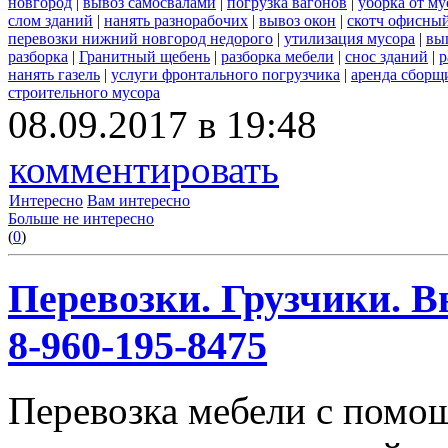
новгород
|
вывоз самосвалами
|
погрузка вагонов
|
уборка от му
слом зданий
|
нанять разнорабочих
|
вывоз окон
|
скотч офисны
перевозки нижний новгород недорого
|
утилизация мусора
|
вы
разборка
|
Гранитный щебень
|
разборка мебели
|
снос зданий
|
р
нанять газель
|
услуги фронтального погрузчика
|
аренда сборщ
строительного мусора
08.09.2017 в 19:48
комментировать
Интересно
Вам интересно
Больше не интересно
(
0
)
Перевозки. Грузчики. В
8-960-195-8475
Перевозка мебели с помо