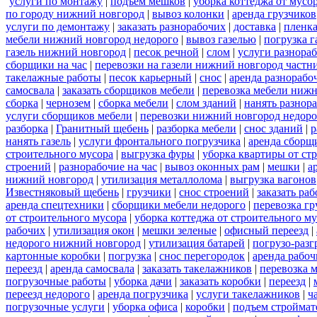
услуги по монтажу
|
подъем мешков
|
уборка коттеджа от мусо
по городу нижний новгород
|
вывоз колонки
|
аренда грузчиков
услуги по демонтажу
|
заказать разнорабочих
|
доставка
|
пленк
мебели нижний новгород недорого
|
вывоз газелью
|
погрузка г
газель нижний новгород
|
песок речной
|
слом
|
услуги разнора
сборщики на час
|
перевозки на газели нижний новгород частн
такелажные работы
|
песок карьерный
|
снос
|
аренда разнорабо
самосвала
|
заказать сборщиков мебели
|
перевозка мебели ниж
сборка
|
чернозем
|
сборка мебели
|
слом зданий
|
нанять разнор
услуги сборщиков мебели
|
перевозки нижний новгород недоро
разборка
|
Гранитный щебень
|
разборка мебели
|
снос зданий
|
р
нанять газель
|
услуги фронтального погрузчика
|
аренда сборщ
строительного мусора
|
выгрузка фуры
|
уборка квартиры от ст
строений
|
разнорабочие на час
|
вывоз оконных рам
|
мешки
|
а
нижний новгород
|
утилизация металлолома
|
выгрузка вагонов
Известняковый щебень
|
грузчики
|
снос строений
|
заказать ра
аренда спецтехники
|
сборщики мебели недорого
|
перевозка гр
от строительного мусора
|
уборка коттеджа от строительного м
рабочих
|
утилизация окон
|
мешки зеленые
|
офисный переезд
|
недорого нижний новгород
|
утилизация батарей
|
погрузо-разг
картонные коробки
|
погрузка
|
снос перегородок
|
аренда рабоч
переезд
|
аренда самосвала
|
заказать такелажников
|
перевозка 
погрузочные работы
|
уборка дачи
|
заказать коробки
|
переезд
|
переезд недорого
|
аренда погрузчика
|
услуги такелажников
|
ч
погрузочные услуги
|
уборка офиса
|
коробки
|
подъем строймат