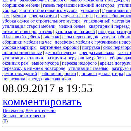
сборщиков мебели
|
газель перевозки нижний новгород
|
утилиз
уборка дачи от строительного мусора
|
упаковка
|
Гравийный ще
рам
|
мешки
|
аренда газели
|
услуги трактора
|
нанять сборщико
уборка офиса от строительного мусора
|
упаковочный материал
утилизация старой мебели
|
мешки белые
|
квартирный переезд
нижний новгород газель
|
утилизация батарей
|
погрузо-разгру
Шлаковый щебень
|
такелаж
|
слом перегородок
|
услуги рабочи
сборщики мебели на час
|
перевозка мебели с грузчиками недо
уборка квартиры
|
картонные коробки
|
погрузка
|
снос перегор
полипропиленовые
|
дачный переезд
|
аренда самосвала
|
заказа
утилизация колонки
|
разгрузо-погрузочные работы
|
уборка да
оконных рам
|
вывоз мусора
|
переезд недорого
|
аренда погрузч
перевозку в нижнем новгороде
|
утилизация газелью
|
разгрузо
демонтаж зданий
|
рабочие недорого
|
доставка до квартиры
|
вы
погрузчика
|
аренда такелажников
08.09.2017 в 19:55
комментировать
Интересно
Вам интересно
Больше не интересно
(
0
)