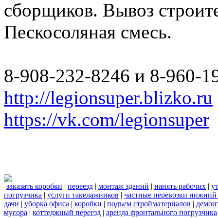
сборщиков. Вывоз строите
Пескосоляная смесь.
8-908-232-8246 и 8-960-1
http://legionsuper.blizko.ru
https://vk.com/legionsuper
заказать коробки
|
переезд
|
монтаж зданий
|
нанять рабочих
|
у
погрузчика
|
услуги такелажников
|
частные перевозки нижний
дачи
|
уборка офиса
|
коробки
|
подъем стройматериалов
|
демон
мусора
|
коттеджный переезд
|
аренда фронтального погрузчика