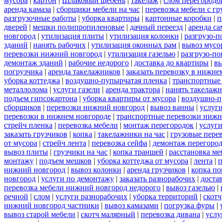
мусора
|
картон
|
Шлаковый щебень
|
такелаж
|
слом перегородо
аренда камаза
|
сборщики мебели на час
|
перевозка мебели с г
разгрузочные работы
|
уборка квартиры
|
картонные коробки
|
п
дверей
|
мешки полипропиленовые
|
дачный переезд
|
аренда са
новгород
|
утилизация плиты
|
утилизация колонки
|
разгрузо-п
зданий
|
нанять рабочих
|
утилизация оконных рам
|
вывоз мусо
перевозки нижний новгород
|
утилизация газелью
|
разгрузо-по
демонтаж зданий
|
рабочие недорого
|
доставка до квартиры
|
вы
погрузчика
|
аренда такелажников
|
заказать перевозку в нижне
уборка коттеджа
|
воздушно-пупырчатая пленка
|
транспортные
металлолома
|
услуги газели
|
аренда трактора
|
нанять такелаж
подъем гипсокартона
|
уборка квартиры от мусора
|
воздушно-п
сборщиков
|
перевозки нижний новгород
|
вывоз ванны
|
услуги
перевозки в нижнем новгороде
|
транспортные перевозки нижн
стрейч пленка
|
перевозка мебели
|
монтаж перегородок
|
услуг
заказать грузчиков
|
копка
|
такелажники на час
|
грузовые пере
от мусора
|
стрейч лента
|
перевозка сейфа
|
демонтаж перегоро
вывоз плиты
|
грузчики на час
|
копка траншей
|
расстановка ме
монтажу
|
подъем мешков
|
уборка коттеджа от мусора
|
лента
|
п
нижний новгород
|
вывоз колонки
|
аренда грузчиков
|
копка по
новгород
|
услуги по демонтажу
|
заказать разнорабочих
|
доста
перевозка мебели нижний новгород недорого
|
вывоз газелью
|
речной
|
слом
|
услуги разнорабочих
|
уборка территорий
|
скотч
нижний новгород частники
|
вывоз камазами
|
погрузка фуры
|
вывоз старой мебели
|
скотч малярный
|
перевозка дивана
|
услу