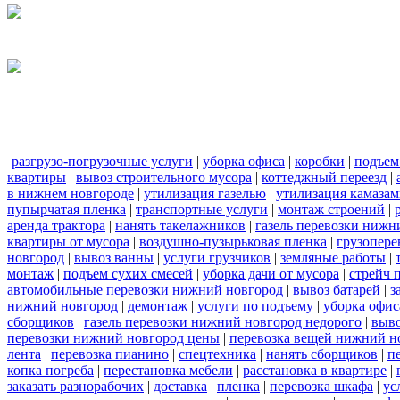
разгрузо-погрузочные услуги
|
уборка офиса
|
коробки
|
подъем
квартиры
|
вывоз строительного мусора
|
коттеджный переезд
|
в нижнем новгороде
|
утилизация газелью
|
утилизация камаза
пупырчатая пленка
|
транспортные услуги
|
монтаж строений
|
аренда трактора
|
нанять такелажников
|
газель перевозки нижн
квартиры от мусора
|
воздушно-пузырьковая пленка
|
грузопере
новгород
|
вывоз ванны
|
услуги грузчиков
|
земляные работы
|
монтаж
|
подъем сухих смесей
|
уборка дачи от мусора
|
стрейч 
автомобильные перевозки нижний новгород
|
вывоз батарей
|
з
нижний новгород
|
демонтаж
|
услуги по подъему
|
уборка офис
сборщиков
|
газель перевозки нижний новгород недорого
|
выв
перевозки нижний новгород цены
|
перевозка вещей нижний н
лента
|
перевозка пианино
|
спецтехника
|
нанять сборщиков
|
п
копка погреба
|
перестановка мебели
|
расстановка в квартире
|
заказать разнорабочих
|
доставка
|
пленка
|
перевозка шкафа
|
ус