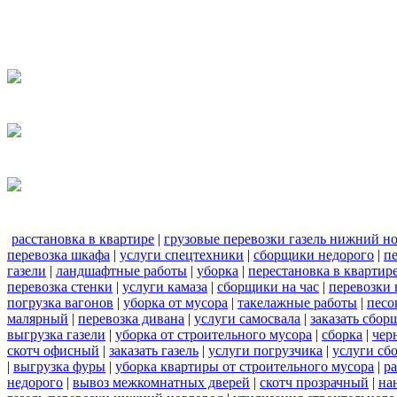
расстановка в квартире
|
грузовые перевозки газель нижний н
перевозка шкафа
|
услуги спецтехники
|
сборщики недорого
|
п
газели
|
ландшафтные работы
|
уборка
|
перестановка в квартир
перевозка стенки
|
услуги камаза
|
сборщики на час
|
перевозки 
погрузка вагонов
|
уборка от мусора
|
такелажные работы
|
песо
малярный
|
перевозка дивана
|
услуги самосвала
|
заказать сбор
выгрузка газели
|
уборка от строительного мусора
|
сборка
|
чер
скотч офисный
|
заказать газель
|
услуги погрузчика
|
услуги сб
|
выгрузка фуры
|
уборка квартиры от строительного мусора
|
ра
недорого
|
вывоз межкомнатных дверей
|
скотч прозрачный
|
на