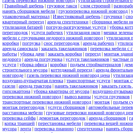
газель перевозки нижний новгород
|
утилизация строительного
|
Гравийный щебень
|
грузовое такси
|
слом строений
|
разнораб
нанять сборщиков мебели
|
грузоперевозка нижний новгород
|
упаковочный материал
|
Известняковый щебень
|
грузчики
|
сно
квартирный переезд
|
аренда спецтехники
|
сборщики мебели н
утилизация батарей
|
погрузо-разгрузочные услуги
|
уборка кот
перегородок
|
услуги рабочих
|
утилизация окон
|
мешки зелены
мебели с грузчиками недорого нижний новгород
|
утилизация 
коробки
|
погрузка
|
снос перегородок
|
аренда рабочих
|
утилиз
аренда самосвала
|
заказать такелажников
|
перевозка мебели с
работы
|
уборка дачи
|
заказать коробки
|
переезд
|
монтаж здани
недорого
|
аренда погрузчика
|
услуги такелажников
|
частные 
услуги
|
уборка офиса
|
коробки
|
подъем стройматериалов
|
дем
строительного мусора
|
коттеджный переезд
|
аренда фронтальн
новгороде
|
газель перевозки нижний новгород цена
|
утилизац
воздушно-пупырчатая пленка
|
транспортные услуги
|
монтаж с
газели
|
аренда трактора
|
нанять такелажников
|
заказать газел
гипсокартона
|
уборка квартиры от мусора
|
воздушно-пузырько
перевозки нижний новгород
|
вывоз ванны
|
услуги грузчиков
|
транспортные перевозки нижний новгород
|
монтаж
|
подъем с
монтаж перегородок
|
услуги сборщиков
|
автомобильные пере
расстановка мебели
|
грузовые перевозки нижний новгород це
перевозка сейфа
|
демонтаж перегородок
|
аренда сборщиков
|
г
|
копка траншей
|
перестановка мебели
|
перевозка вещей нижн
мусора
|
лента
|
перевозка пианино
|
спецтехника
|
нанять сбор