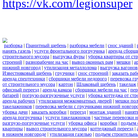
https://vk.com/legionsuper
разборка
|
Гранитный щебень
|
разборка мебели
|
снос зданий
|
нанять газель
|
услуги фронтального погрузчика
|
аренда сборщ
строительного мусора
|
выгрузка фуры
|
уборка квартиры от ст
строений
|
разнорабочие на час
|
вывоз оконных рам
|
мешки
|
а
нижний новгород
|
утилизация металлолома
|
выгрузка вагонов
Известняковый щебень
|
грузчики
|
снос строений
|
заказать ра
аренда спецтехники
|
сборщики мебели недорого
|
перевозка гр
от строительного мусора
|
картон
|
Шлаковый щебень
|
такелаж
офисный переезд
|
аренда камаза
|
сборщики мебели на час
|
пер
батарей
|
погрузо-разгрузочные услуги
|
уборка коттеджа от ст
аренда рабочих
|
утилизация межкомнатных дверей
|
мешки по
такелажников
|
перевозка мебели с грузчиками нижний новгор
уборка дачи
|
заказать коробки
|
переезд
|
монтаж зданий
|
нанят
аренда погрузчика
|
услуги такелажников
|
частные перевозки 
разгрузо-погрузочные услуги
|
уборка офиса
|
коробки
|
подъем 
квартиры
|
вывоз строительного мусора
|
коттеджный переезд
|
в нижнем новгороде
|
утилизация газелью
|
подъем строительн