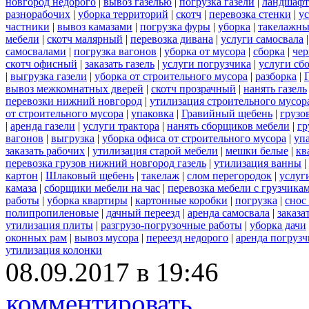
новгород недорого
|
вывоз газелью
|
погрузка газели
|
ландшафт
разнорабочих
|
уборка территорий
|
скотч
|
перевозка стенки
|
ус
частники
|
вывоз камазами
|
погрузка фуры
|
уборка
|
такелажны
мебели
|
скотч малярный
|
перевозка дивана
|
услуги самосвала
самосвалами
|
погрузка вагонов
|
уборка от мусора
|
сборка
|
чер
скотч офисный
|
заказать газель
|
услуги погрузчика
|
услуги сб
|
выгрузка газели
|
уборка от строительного мусора
|
разборка
|
вывоз межкомнатных дверей
|
скотч прозрачный
|
нанять газель
перевозки нижний новгород
|
утилизация строительного мусор
от строительного мусора
|
упаковка
|
Гравийный щебень
|
грузо
|
аренда газели
|
услуги трактора
|
нанять сборщиков мебели
|
гр
вагонов
|
выгрузка
|
уборка офиса от строительного мусора
|
уп
заказать рабочих
|
утилизация старой мебели
|
мешки белые
|
кв
перевозка грузов нижний новгород газель
|
утилизация ванны
|
картон
|
Шлаковый щебень
|
такелаж
|
слом перегородок
|
услуг
камаза
|
сборщики мебели на час
|
перевозка мебели с грузчик
работы
|
уборка квартиры
|
картонные коробки
|
погрузка
|
снос
полипропиленовые
|
дачный переезд
|
аренда самосвала
|
заказа
утилизация плиты
|
разгрузо-погрузочные работы
|
уборка дачи
оконных рам
|
вывоз мусора
|
переезд недорого
|
аренда погрузч
утилизация колонки
08.09.2017 в 19:46
комментировать