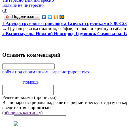
Интересно
Вам интересно
Больше не интересно
(
0
)
Поделиться…
↑
Аренда грузового транспорта Газель с грузчиками 8-908-232
→
Грузоперевозка пианино, сейфов, станков и крупную габари
↓
Вывоз мусора Нижний Новгород. Грузчики. Самосвалы. Газе
Оставить комментарий
войти под своим ником
|
зарегистрироваться
помощь
Решение задачи (прописью):
Вы не зарегистрированы, решите арифметическую задачу на ка
введите ответ
прописью
(
обновить картинку
).