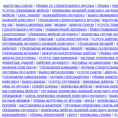
выгрузка газели
|
уборка от строительного мусора
|
сборка
|
че
услуги сборщиков мебели
|
перевозки нижний новгород недоро
мебели
|
снос зданий
|
разнорабочие недорого
|
вывоз межкомна
нижний новгород
|
утилизация строительного мусора
|
выгрузк
на час
|
вывоз оконных рам
|
мешки
|
аренда газели
|
услуги тра
строительного мусора
|
упаковочный материал
|
Известняковый
спецтехники
|
сборщики мебели недорого
|
перевозка грузов н
Шлаковый щебень
|
такелаж
|
слом перегородок
|
услуги рабочи
грузчиками недорого нижний новгород
|
утилизация батарей
|
рабочих
|
утилизация межкомнатных дверей
|
мешки полипроп
утилизация колонки
|
разгрузо-погрузочные работы
|
уборка да
аренда погрузчика
|
услуги такелажников
|
частные перевозки 
демонтаж зданий
|
рабочие недорого
|
доставка до квартиры
|
вы
нижнем новгороде
|
утилизация камазами
|
подъем строительны
доставка под ключ
|
вывоз металлолома
|
услуги газели
|
аренда
утилизация самосвалами
|
подъем гипсокартона
|
уборка кварти
новгород
|
вывоз ванны
|
услуги грузчиков
|
земляные работы
|
дачи от мусора
|
стрейч пленка
|
перевозка мебели
|
монтаж пер
расстановка мебели
|
грузовые перевозки нижний новгород це
сборщиков
|
газель перевозки нижний новгород недорого
|
выв
подъем мешков
|
уборка коттеджа от мусора
|
лента
|
перевозка 
погреба
|
расстановка в квартире
|
грузовые перевозки газель 
сборщики недорого
|
перевозка мебели нижний новгород недор
разнорабочих
|
уборка территорий
|
скотч
|
перевозка стенки
|
ус