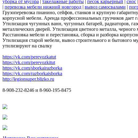
уборка от мусора
|
такелажные работы
|
песок карьерный
|
снос
|
перевозка мебели нижний новгород
|
вывоз самосвалами
|
пог
Грузоперевозка пианино, сейфов, станков и крупную габаритну
корпусной мебели. Аренда профессиональных грузчиков дает 
Утилизация чугунных ванн, чугунных батарей, радиаторов, га
металлических дверей. Утилизация цветного металла, черного 
Расстановка мебели и перестановка, сборка и разборка корпусн
Утилизация старой мебели, вывоз строительного и бытового мус
утилизируют на свалку
https://vk.com/perevozkatut
https://vk.com/perevozkitut
https://vk.com/sborkairazborka
https://vk.com/razborkaisborka
http://legionsuper.blizko.ru
8-908-232-8246 и 8-960-195-8475