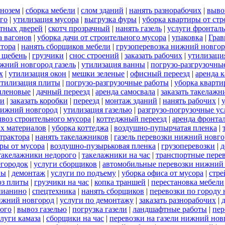
рнозем
|
сборка мебели
|
слом зданий
|
нанять разнорабочих
|
выво
го
|
утилизация мусора
|
выгрузка фуры
|
уборка квартиры от стр
тных дверей
|
скотч прозрачный
|
нанять газель
|
услуги фронталь
а вагонов
|
уборка дачи от строительного мусора
|
упаковка
|
Грав
ктора
|
нанять сборщиков мебели
|
грузоперевозка нижний новго
 щебень
|
грузчики
|
снос строений
|
заказать рабочих
|
утилизаци
ижний новгород газель
|
утилизация ванны
|
погрузо-разгрузочны
х
|
утилизация окон
|
мешки зеленые
|
офисный переезд
|
аренда к
утилизация плиты
|
погрузо-разгрузочные работы
|
уборка кварт
иленовые
|
дачный переезд
|
аренда самосвала
|
заказать такелажн
чи
|
заказать коробки
|
переезд
|
монтаж зданий
|
нанять рабочих
|
нижний новгород
|
утилизация газелью
|
разгрузо-погрузочные ус
воз строительного мусора
|
коттеджный переезд
|
аренда фронта
х материалов
|
уборка коттеджа
|
воздушно-пупырчатая пленка
|
 трактора
|
нанять такелажников
|
газель перевозки нижний новго
ры от мусора
|
воздушно-пузырьковая пленка
|
грузоперевозки
|
д
такелажники недорого
|
такелажники на час
|
транспортные пере
егородок
|
услуги сборщиков
|
автомобильные перевозки нижний
ны
|
демонтаж
|
услуги по подъему
|
уборка офиса от мусора
|
стре
оз плиты
|
грузчики на час
|
копка траншей
|
перестановка мебели
пианино
|
спецтехника
|
нанять сборщиков
|
перевозки по городу
нижний новгород
|
услуги по демонтажу
|
заказать разнорабочих
|
ого
|
вывоз газелью
|
погрузка газели
|
ландшафтные работы
|
пер
луги камаза
|
сборщики на час
|
перевозки на газели нижний нов