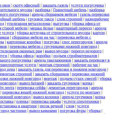
з окон
|
скотч офисный
|
заказать газель
|
услуги погрузчика
|
оительного мусора
|
разборка
|
Гранитный щебень
|
разборка
ного погрузчика
|
аренда сборщиков мебели
|
газель перевозки
ийный щебень
|
грузовое такси
|
слом строений
|
разнорабочие
род
|
утилизация металлолома
|
выгрузка
|
уборка офиса от
я старой мебели
|
мешки белые
|
квартирный переезд
|
аренда
е услуги
|
уборка коттеджа от строительного мусора
|
картон
|
амаза
|
сборщики мебели на час
|
перевозка мебели с
иры
|
картонные коробки
|
погрузка
|
снос перегородок
|
аренда
иков
|
перевозка мебели с грузчиками нижний новгород
|
утилизация оконных рам
|
вывоз мусора
|
переезд недорого
|
луги
|
уборка офиса
|
коробки
|
подъем стройматериалов
|
льного погрузчика
|
аренда такелажников
|
заказать перевозку в
транспортные услуги
|
монтаж строений
|
рабочие на час
|
род цена
|
заказать газель для перевозки в нижнем новгороде
|
емонтаж строений
|
заказать сборщиков
|
перевозки нижний
возки нижний новгород
|
монтаж
|
подъем сухих смесей
|
уборка
 новгород
|
вывоз батарей
|
заказать грузчиков
|
копка
|
йч лента
|
перевозка сейфа
|
демонтаж перегородок
|
аренда
|
перевозка вещей нижний новгород
|
услуги по монтажу
|
 нижний новгород
|
вывоз колонки
|
аренда грузчиков
|
копка
доставка
|
пленка
|
перевозка шкафа
|
услуги спецтехники
|
естановка в квартире
|
песок речной
|
слом
|
услуги
город частники
|
вывоз камазами
|
погрузка фуры
|
уборка
|