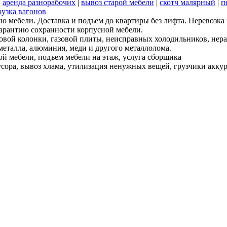
|
аренда разнорабочих
|
вывоз старой мебели
|
скотч малярный
|
п
рузка вагонов
ю мебели. Доставка и подъем до квартиры без лифта. Перевозка
гарантию сохранности корпусной мебели.
зовой колонки, газовой плиты, неисправных холодильников, не
металла, алюминия, меди и другого металлолома.
ой мебели, подъем мебели на этаж, услуга сборщика
ора, вывоз хлама, утилизация ненужных вещей, грузчики аккурат