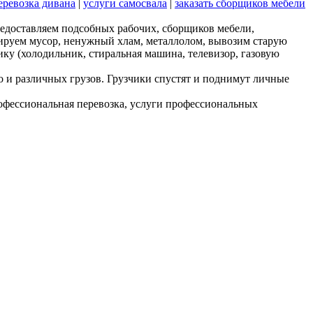
еревозка дивана
|
услуги самосвала
|
заказать сборщиков мебели
едоставляем подсобных рабочих, сборщиков мебели,
изируем мусор, ненужный хлам, металлолом, вывозим старую
ику (холодильник, стиральная машина, телевизор, газовую
но и различных грузов. Грузчики спустят и поднимут личные
рофессиональная перевозка, услуги профессиональных