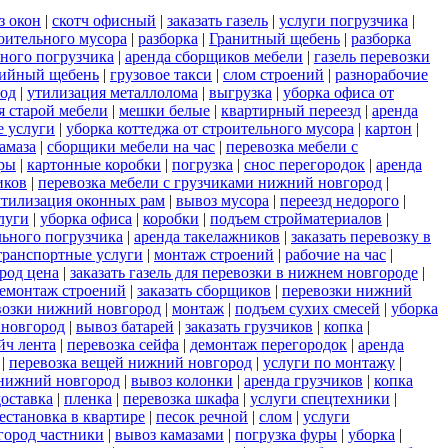
з окон
|
скотч офисный
|
заказать газель
|
услуги погрузчика
|
оительного мусора
|
разборка
|
Гранитный щебень
|
разборка
ного погрузчика
|
аренда сборщиков мебели
|
газель перевозки
ийный щебень
|
грузовое такси
|
слом строений
|
разнорабочие
род
|
утилизация металлолома
|
выгрузка
|
уборка офиса от
я старой мебели
|
мешки белые
|
квартирный переезд
|
аренда
е услуги
|
уборка коттеджа от строительного мусора
|
картон
|
амаза
|
сборщики мебели на час
|
перевозка мебели с
иры
|
картонные коробки
|
погрузка
|
снос перегородок
|
аренда
иков
|
перевозка мебели с грузчиками нижний новгород
|
утилизация оконных рам
|
вывоз мусора
|
переезд недорого
|
луги
|
уборка офиса
|
коробки
|
подъем стройматериалов
|
льного погрузчика
|
аренда такелажников
|
заказать перевозку в
транспортные услуги
|
монтаж строений
|
рабочие на час
|
род цена
|
заказать газель для перевозки в нижнем новгороде
|
емонтаж строений
|
заказать сборщиков
|
перевозки нижний
возки нижний новгород
|
монтаж
|
подъем сухих смесей
|
уборка
 новгород
|
вывоз батарей
|
заказать грузчиков
|
копка
|
йч лента
|
перевозка сейфа
|
демонтаж перегородок
|
аренда
|
перевозка вещей нижний новгород
|
услуги по монтажу
|
 нижний новгород
|
вывоз колонки
|
аренда грузчиков
|
копка
доставка
|
пленка
|
перевозка шкафа
|
услуги спецтехники
|
естановка в квартире
|
песок речной
|
слом
|
услуги
город частники
|
вывоз камазами
|
погрузка фуры
|
уборка
|