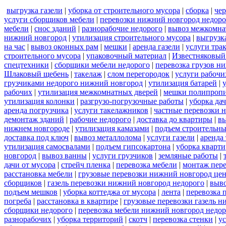
выгрузка газели
|
уборка от строительного мусора
|
сборка
|
че
услуги сборщиков мебели
|
перевозки нижний новгород недоро
мебели
|
снос зданий
|
разнорабочие недорого
|
вывоз межкомна
нижний новгород
|
утилизация строительного мусора
|
выгрузк
на час
|
вывоз оконных рам
|
мешки
|
аренда газели
|
услуги тра
строительного мусора
|
упаковочный материал
|
Известняковый
спецтехники
|
сборщики мебели недорого
|
перевозка грузов н
Шлаковый щебень
|
такелаж
|
слом перегородок
|
услуги рабочи
грузчиками недорого нижний новгород
|
утилизация батарей
|
рабочих
|
утилизация межкомнатных дверей
|
мешки полипроп
утилизация колонки
|
разгрузо-погрузочные работы
|
уборка да
аренда погрузчика
|
услуги такелажников
|
частные перевозки 
демонтаж зданий
|
рабочие недорого
|
доставка до квартиры
|
вы
нижнем новгороде
|
утилизация камазами
|
подъем строительны
доставка под ключ
|
вывоз металлолома
|
услуги газели
|
аренда
утилизация самосвалами
|
подъем гипсокартона
|
уборка кварти
новгород
|
вывоз ванны
|
услуги грузчиков
|
земляные работы
|
дачи от мусора
|
стрейч пленка
|
перевозка мебели
|
монтаж пер
расстановка мебели
|
грузовые перевозки нижний новгород це
сборщиков
|
газель перевозки нижний новгород недорого
|
выв
подъем мешков
|
уборка коттеджа от мусора
|
лента
|
перевозка 
погреба
|
расстановка в квартире
|
грузовые перевозки газель 
сборщики недорого
|
перевозка мебели нижний новгород недор
разнорабочих
|
уборка территорий
|
скотч
|
перевозка стенки
|
ус