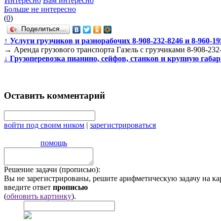
Интересно
Вам интересно
Больше не интересно
(
0
)
Поделиться…
↑
Услуги грузчиков и разнорабочих 8-908-232-8246 и 8-960-19
→
Аренда грузового транспорта Газель с грузчиками 8-908-232
↓
Грузоперевозка пианино, сейфов, станков и крупную габари
Оставить комментарий
войти под своим ником
|
зарегистрироваться
помощь
Решение задачи (прописью):
Вы не зарегистрированы, решите арифметическую задачу на ка
введите ответ
прописью
(
обновить картинку
).