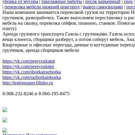
уборка от мусора
|
такелажные работы
|
песок карьерный
|
снос
|
перевозка мебели нижний новгород
|
вывоз самосвалами
|
пог
Наша компания занимается перевозкой грузов на территории 
грузчиков, разнорабочих. Также выполняем перестановку и ра
мебель на свалку, перевозка сейфов, пианино, станков. Помог
плиту)
Аренда грузового транспорта Газель с грузчиками. Газель испо
вещи клиента, сборщики разберут, а потом соберут мебель. Акк
Квартирные и офисные переезды, дачные и коттеджные переезд
грузчиков, аренда сборщиков мебели
https://vk.com/perevozkatut
https://vk.com/perevozkitut
https://vk.com/sborkairazborka
https://vk.com/razborkaisborka
http://legionsuper.blizko.ru
8-908-232-8246 и 8-960-195-8475