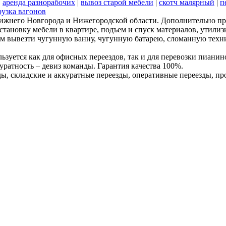
|
аренда разнорабочих
|
вывоз старой мебели
|
скотч малярный
|
п
рузка вагонов
Нижнего Новгорода и Нижегородской области. Дополнительно пр
сстановку мебели в квартире, подъем и спуск материалов, утил
аем вывезти чугунную ванну, чугунную батарею, сломанную техн
льзуется как для офисных переездов, так и для перевозки пиани
уратность – девиз команды. Гарантия качества 100%.
ы, складские и аккуратные переезды, оперативные переезды, п