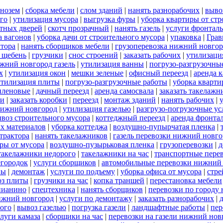
рнозем
|
сборка мебели
|
слом зданий
|
нанять разнорабочих
|
выво
го
|
утилизация мусора
|
выгрузка фуры
|
уборка квартиры от стр
тных дверей
|
скотч прозрачный
|
нанять газель
|
услуги фронталь
а вагонов
|
уборка дачи от строительного мусора
|
упаковка
|
Грав
ктора
|
нанять сборщиков мебели
|
грузоперевозка нижний новго
 щебень
|
грузчики
|
снос строений
|
заказать рабочих
|
утилизаци
ижний новгород газель
|
утилизация ванны
|
погрузо-разгрузочны
х
|
утилизация окон
|
мешки зеленые
|
офисный переезд
|
аренда к
утилизация плиты
|
погрузо-разгрузочные работы
|
уборка кварт
иленовые
|
дачный переезд
|
аренда самосвала
|
заказать такелажн
чи
|
заказать коробки
|
переезд
|
монтаж зданий
|
нанять рабочих
|
нижний новгород
|
утилизация газелью
|
разгрузо-погрузочные ус
воз строительного мусора
|
коттеджный переезд
|
аренда фронта
х материалов
|
уборка коттеджа
|
воздушно-пупырчатая пленка
|
 трактора
|
нанять такелажников
|
газель перевозки нижний новго
ры от мусора
|
воздушно-пузырьковая пленка
|
грузоперевозки
|
д
такелажники недорого
|
такелажники на час
|
транспортные пере
егородок
|
услуги сборщиков
|
автомобильные перевозки нижний
ны
|
демонтаж
|
услуги по подъему
|
уборка офиса от мусора
|
стре
оз плиты
|
грузчики на час
|
копка траншей
|
перестановка мебели
пианино
|
спецтехника
|
нанять сборщиков
|
перевозки по городу
нижний новгород
|
услуги по демонтажу
|
заказать разнорабочих
|
ого
|
вывоз газелью
|
погрузка газели
|
ландшафтные работы
|
пер
луги камаза
|
сборщики на час
|
перевозки на газели нижний нов