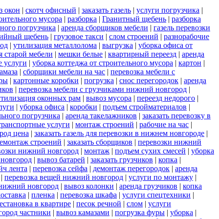
з окон
|
скотч офисный
|
заказать газель
|
услуги погрузчика
|
оительного мусора
|
разборка
|
Гранитный щебень
|
разборка
ного погрузчика
|
аренда сборщиков мебели
|
газель перевозки
ийный щебень
|
грузовое такси
|
слом строений
|
разнорабочие
род
|
утилизация металлолома
|
выгрузка
|
уборка офиса от
я старой мебели
|
мешки белые
|
квартирный переезд
|
аренда
е услуги
|
уборка коттеджа от строительного мусора
|
картон
|
амаза
|
сборщики мебели на час
|
перевозка мебели с
иры
|
картонные коробки
|
погрузка
|
снос перегородок
|
аренда
иков
|
перевозка мебели с грузчиками нижний новгород
|
утилизация оконных рам
|
вывоз мусора
|
переезд недорого
|
луги
|
уборка офиса
|
коробки
|
подъем стройматериалов
|
льного погрузчика
|
аренда такелажников
|
заказать перевозку в
транспортные услуги
|
монтаж строений
|
рабочие на час
|
род цена
|
заказать газель для перевозки в нижнем новгороде
|
емонтаж строений
|
заказать сборщиков
|
перевозки нижний
возки нижний новгород
|
монтаж
|
подъем сухих смесей
|
уборка
 новгород
|
вывоз батарей
|
заказать грузчиков
|
копка
|
йч лента
|
перевозка сейфа
|
демонтаж перегородок
|
аренда
|
перевозка вещей нижний новгород
|
услуги по монтажу
|
 нижний новгород
|
вывоз колонки
|
аренда грузчиков
|
копка
доставка
|
пленка
|
перевозка шкафа
|
услуги спецтехники
|
естановка в квартире
|
песок речной
|
слом
|
услуги
город частники
|
вывоз камазами
|
погрузка фуры
|
уборка
|