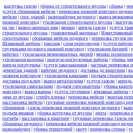
выгрузка газели
|
уборка от строительного мусора
|
сборка
|
че
услуги сборщиков мебели
|
перевозки нижний новгород недоро
мебели
|
снос зданий
|
разнорабочие недорого
|
вывоз межкомна
нижний новгород
|
утилизация строительного мусора
|
выгрузк
на час
|
вывоз оконных рам
|
мешки
|
аренда газели
|
услуги тра
строительного мусора
|
упаковочный материал
|
Известняковый
спецтехники
|
сборщики мебели недорого
|
перевозка грузов н
Шлаковый щебень
|
такелаж
|
слом перегородок
|
услуги рабочи
грузчиками недорого нижний новгород
|
утилизация батарей
|
рабочих
|
утилизация межкомнатных дверей
|
мешки полипроп
утилизация колонки
|
разгрузо-погрузочные работы
|
уборка да
аренда погрузчика
|
услуги такелажников
|
частные перевозки 
демонтаж зданий
|
рабочие недорого
|
доставка до квартиры
|
вы
нижнем новгороде
|
утилизация камазами
|
подъем строительны
доставка под ключ
|
вывоз металлолома
|
услуги газели
|
аренда
утилизация самосвалами
|
подъем гипсокартона
|
уборка кварти
новгород
|
вывоз ванны
|
услуги грузчиков
|
земляные работы
|
дачи от мусора
|
стрейч пленка
|
перевозка мебели
|
монтаж пер
расстановка мебели
|
грузовые перевозки нижний новгород це
сборщиков
|
газель перевозки нижний новгород недорого
|
выв
подъем мешков
|
уборка коттеджа от мусора
|
лента
|
перевозка 
погреба
|
расстановка в квартире
|
грузовые перевозки газель 
сборщики недорого
|
перевозка мебели нижний новгород недор
разнорабочих
|
уборка территорий
|
скотч
|
перевозка стенки
|
ус