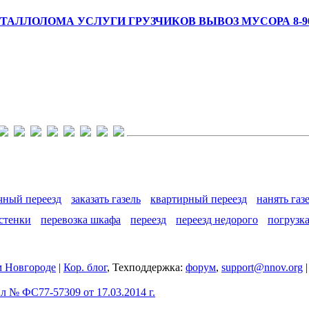
АЛЛОЛОМА УСЛУГИ ГРУЗЧИКОВ ВЫВОЗ МУСОРА 8-908
чный переезд
заказать газель
квартирный переезд
нанять газ
 стенки
перевозка шкафа
переезд
переезд недорого
погрузк
 Новгороде
|
Кор. блог
, Техподдержка:
форум
,
support@nnov.org
 № ФС77-57309 от 17.03.2014 г.