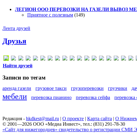
ЛЕГИОН ООО ПЕРЕВОЗКИ НА ГАЗЕЛИ ВЫВОЗ МЕТ
Приятное с полезным
(149)
Лента друзей
Друзья
Найти друзей
Записи по тегам
аренда газели
грузовое такси
грузоперевозки
грузчики
да
мебели
перевозка пианино
перевозка сейфа
перевозка
Редакция -
hkdkest@mail.ru
|
О проекте
|
Карта сайта
|
О Нижнем
© 2001—2026 ООО «Медиа Инвест», тел.: (831) 291-78-30
«Сайт для нижегородцев» свидетельство о регистрации СМИ Эл