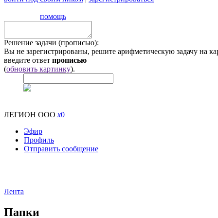
помощь
Решение задачи (прописью):
Вы не зарегистрированы, решите арифметическую задачу на ка
введите ответ
прописью
(
обновить картинку
).
ЛЕГИОН ООО
x
0
Эфир
Профиль
Отправить сообщение
Лента
Папки