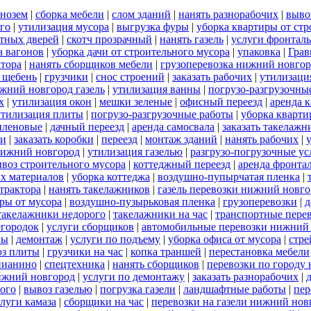
рнозем
|
сборка мебели
|
слом зданий
|
нанять разнорабочих
|
выво
го
|
утилизация мусора
|
выгрузка фуры
|
уборка квартиры от стр
тных дверей
|
скотч прозрачный
|
нанять газель
|
услуги фронталь
а вагонов
|
уборка дачи от строительного мусора
|
упаковка
|
Грав
ктора
|
нанять сборщиков мебели
|
грузоперевозка нижний новго
 щебень
|
грузчики
|
снос строений
|
заказать рабочих
|
утилизаци
ижний новгород газель
|
утилизация ванны
|
погрузо-разгрузочны
х
|
утилизация окон
|
мешки зеленые
|
офисный переезд
|
аренда к
утилизация плиты
|
погрузо-разгрузочные работы
|
уборка кварт
иленовые
|
дачный переезд
|
аренда самосвала
|
заказать такелажн
чи
|
заказать коробки
|
переезд
|
монтаж зданий
|
нанять рабочих
|
нижний новгород
|
утилизация газелью
|
разгрузо-погрузочные ус
воз строительного мусора
|
коттеджный переезд
|
аренда фронта
х материалов
|
уборка коттеджа
|
воздушно-пупырчатая пленка
|
 трактора
|
нанять такелажников
|
газель перевозки нижний новго
ры от мусора
|
воздушно-пузырьковая пленка
|
грузоперевозки
|
д
такелажники недорого
|
такелажники на час
|
транспортные пере
егородок
|
услуги сборщиков
|
автомобильные перевозки нижний
ны
|
демонтаж
|
услуги по подъему
|
уборка офиса от мусора
|
стре
оз плиты
|
грузчики на час
|
копка траншей
|
перестановка мебели
пианино
|
спецтехника
|
нанять сборщиков
|
перевозки по городу
нижний новгород
|
услуги по демонтажу
|
заказать разнорабочих
|
ого
|
вывоз газелью
|
погрузка газели
|
ландшафтные работы
|
пер
луги камаза
|
сборщики на час
|
перевозки на газели нижний нов