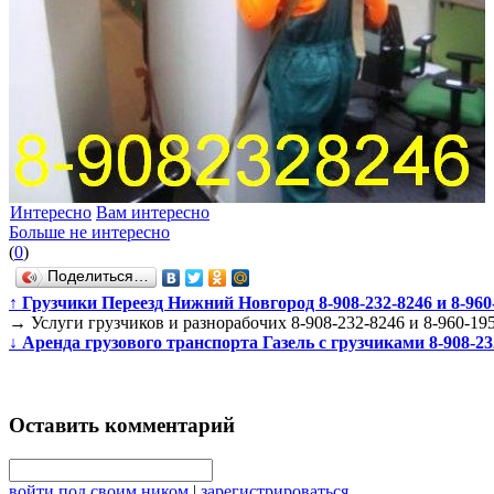
Интересно
Вам интересно
Больше не интересно
(
0
)
Поделиться…
↑
Грузчики Переезд Нижний Новгород 8-908-232-8246 и 8-960
→
Услуги грузчиков и разнорабочих 8-908-232-8246 и 8-960-19
↓
Аренда грузового транспорта Газель с грузчиками 8-908-232
Оставить комментарий
войти под своим ником
|
зарегистрироваться