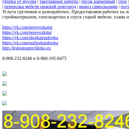
уборка от мусора
|
такелажные работы
|
песок карьерный
|
снос
|
перевозка мебели нижний новгород
|
вывоз самосвалами
|
пог
Услуги грузчиков и разнорабочих. Предоставляем рабочих на л
стройматериалов, гипсокартона и спуск старой мебели, хлама и
https://vk.com/perevozkatut
https://vk.com/perevozkitut
https://vk.com/sborkairazborka
https://vk.com/razborkaisborka
http://legionsuper.blizko.ru
8-908-232-8246 и 8-960-195-8475