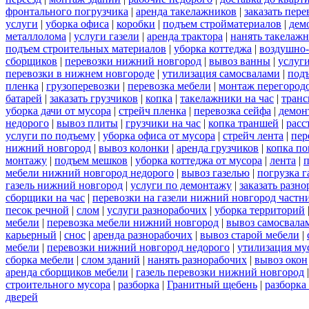
фронтального погрузчика
|
аренда такелажников
|
заказать пер
услуги
|
уборка офиса
|
коробки
|
подъем стройматериалов
|
дем
металлолома
|
услуги газели
|
аренда трактора
|
нанять такелаж
подъем строительных материалов
|
уборка коттеджа
|
воздушно-
сборщиков
|
перевозки нижний новгород
|
вывоз ванны
|
услуги
перевозки в нижнем новгороде
|
утилизация самосвалами
|
под
пленка
|
грузоперевозки
|
перевозка мебели
|
монтаж перегород
батарей
|
заказать грузчиков
|
копка
|
такелажники на час
|
транс
уборка дачи от мусора
|
стрейч пленка
|
перевозка сейфа
|
демон
недорого
|
вывоз плиты
|
грузчики на час
|
копка траншей
|
расс
услуги по подъему
|
уборка офиса от мусора
|
стрейч лента
|
пер
нижний новгород
|
вывоз колонки
|
аренда грузчиков
|
копка по
монтажу
|
подъем мешков
|
уборка коттеджа от мусора
|
лента
|
п
мебели нижний новгород недорого
|
вывоз газелью
|
погрузка г
газель нижний новгород
|
услуги по демонтажу
|
заказать разн
сборщики на час
|
перевозки на газели нижний новгород частн
песок речной
|
слом
|
услуги разнорабочих
|
уборка территорий
мебели
|
перевозка мебели нижний новгород
|
вывоз самосвала
карьерный
|
снос
|
аренда разнорабочих
|
вывоз старой мебели
|
мебели
|
перевозки нижний новгород недорого
|
утилизация му
сборка мебели
|
слом зданий
|
нанять разнорабочих
|
вывоз окон
аренда сборщиков мебели
|
газель перевозки нижний новгород
строительного мусора
|
разборка
|
Гранитный щебень
|
разборка
дверей