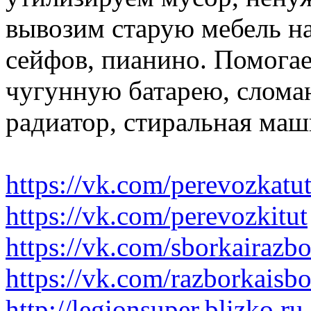
вывозим старую мебель на 
сейфов, пианино. Помогае
чугунную батарею, слома
радиатор, стиральная маш
https://vk.com/perevozkatu
https://vk.com/perevozkitut
https://vk.com/sborkairazb
https://vk.com/razborkaisb
http://legionsuper.blizko.ru