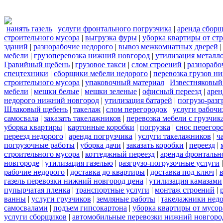
нанять газель
|
услуги фронтального погрузчика
|
аренда сбор
строительного мусора
|
выгрузка фуры
|
уборка квартиры от ст
зданий
|
разнорабочие недорого
|
вывоз межкомнатных дверей
мебели
|
грузоперевозка нижний новгород
|
утилизация металл
Гравийный щебень
|
грузовое такси
|
слом строений
|
разнорабо
спецтехники
|
сборщики мебели недорого
|
перевозка грузов н
строительного мусора
|
упаковочный материал
|
Известняковый
мебели
|
мешки белые
|
мешки зеленые
|
офисный переезд
|
арен
недорого нижний новгород
|
утилизация батарей
|
погрузо-разг
Шлаковый щебень
|
такелаж
|
слом перегородок
|
услуги рабочи
самосвала
|
заказать такелажников
|
перевозка мебели с грузчи
уборка квартиры
|
картонные коробки
|
погрузка
|
снос перегор
переезд недорого
|
аренда погрузчика
|
услуги такелажников
|
ч
погрузочные работы
|
уборка дачи
|
заказать коробки
|
переезд
|
строительного мусора
|
коттеджный переезд
|
аренда фронтальн
новгороде
|
утилизация газелью
|
разгрузо-погрузочные услуги
рабочие недорого
|
доставка до квартиры
|
доставка под ключ
|
газель перевозки нижний новгород цена
|
утилизация камазами
пупырчатая пленка
|
транспортные услуги
|
монтаж строений
|
ванны
|
услуги грузчиков
|
земляные работы
|
такелажники нед
самосвалами
|
подъем гипсокартона
|
уборка квартиры от мусор
услуги сборщиков
|
автомобильные перевозки нижний новгоро