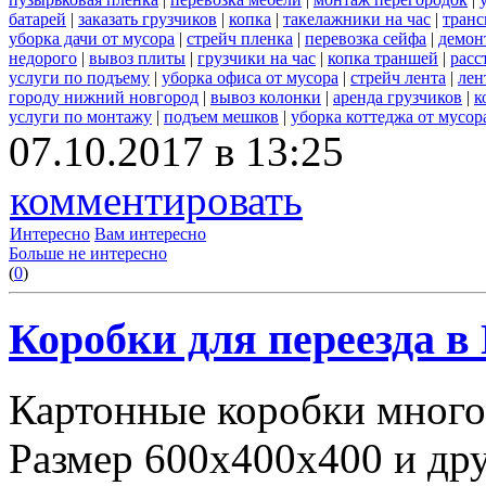
батарей
|
заказать грузчиков
|
копка
|
такелажники на час
|
транс
уборка дачи от мусора
|
стрейч пленка
|
перевозка сейфа
|
демон
недорого
|
вывоз плиты
|
грузчики на час
|
копка траншей
|
расс
услуги по подъему
|
уборка офиса от мусора
|
стрейч лента
|
лен
городу нижний новгород
|
вывоз колонки
|
аренда грузчиков
|
к
услуги по монтажу
|
подъем мешков
|
уборка коттеджа от мусор
07.10.2017 в 13:25
комментировать
Интересно
Вам интересно
Больше не интересно
(
0
)
Коробки для переезда 
Картонные коробки много
Размер 600х400х400 и дру