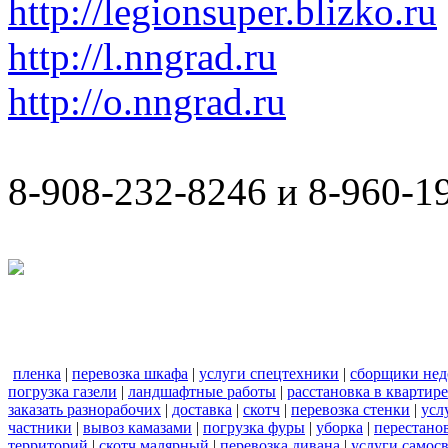
http://legionsuper.blizko.ru
http://l.nngrad.ru
http://o.nngrad.ru
8-908-232-8246 и 8-960-1
пленка
|
перевозка шкафа
|
услуги спецтехники
|
сборщики нед
погрузка газели
|
ландшафтные работы
|
расстановка в квартире
заказать разнорабочих
|
доставка
|
скотч
|
перевозка стенки
|
усл
частники
|
вывоз камазами
|
погрузка фуры
|
уборка
|
перестанов
территорий
|
скотч малярный
|
перевозка дивана
|
услуги самос