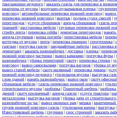
такелажники недорого
|
заказать газель для перевозки в нижне
квартиры от мусора
|
воздушно-пузырьковая пленка
|
грузопере
новгород
|
автомобильные перевозки нижний новгород
|
вывоз
перевозки нижний новгород
|
монтаж
|
подъем сухих смесей
|
у
перегородок
|
услуги сборщиков
|
аренда сборщиков
|
газель пе
траншей
|
расстановка мебели
|
грузовые перевозки нижний но
стрейч лента
|
перевозка сейфа
|
демонтаж перегородок
|
нанять
аренда грузчиков
|
копка погреба
|
перестановка мебели
|
перев
коттеджа от мусора
|
лента
|
перевозка пианино
|
спецтехника
|
газелью
|
погрузка газели
|
ландшафтные работы
|
расстановка в
демонтажу
|
заказать разнорабочих
|
доставка
|
пленка
|
перевоз
нижний новгород частники
|
вывоз камазами
|
погрузка фуры
|
разнорабочих
|
уборка территорий
|
скотч
|
перевозка стенки
|
ус
новгород
|
вывоз самосвалами
|
погрузка вагонов
|
уборка от му
вывоз старой мебели
|
скотч малярный
|
перевозка дивана
|
услу
нижний новгород недорого
|
утилизация мусора
|
выгрузка газ
слом зданий
|
нанять разнорабочих
|
вывоз окон
|
скотч офисны
сборщиков мебели
|
газель перевозки нижний новгород
|
утилиз
строительного мусора
|
разборка
|
Гранитный щебень
|
разборка
дверей
|
скотч прозрачный
|
аренда газели
|
услуги трактора
|
на
металлолома
|
выгрузка вагонов
|
уборка дачи от строительного
разнорабочие на час
|
вывоз оконных рам
|
мешки
|
квартирный 
грузов нижний новгород газель
|
утилизация ванны
|
выгрузка
Известняковый щебень
|
грузчики
|
снос строений
|
заказать ра
камаза
|
сборщики мебели на час
|
перевозка мебели с грузчик