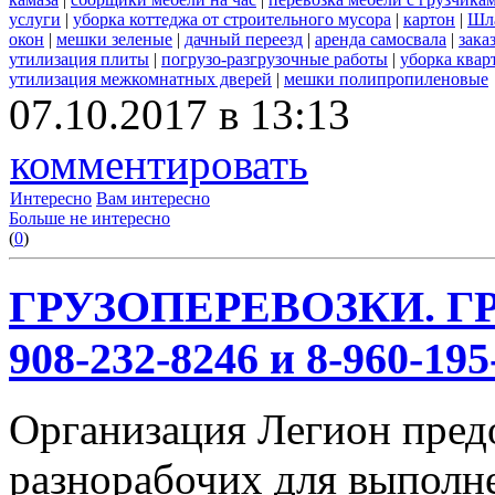
услуги
|
уборка коттеджа от строительного мусора
|
картон
|
Шл
окон
|
мешки зеленые
|
дачный переезд
|
аренда самосвала
|
зака
утилизация плиты
|
погрузо-разгрузочные работы
|
уборка квар
утилизация межкомнатных дверей
|
мешки полипропиленовые
07.10.2017 в 13:13
комментировать
Интересно
Вам интересно
Больше не интересно
(
0
)
ГРУЗОПЕРЕВОЗКИ. ГР
908-232-8246 и 8-960-195
Организация Легион предо
разнорабочих для выполн