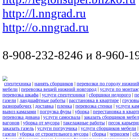
http://l.nngrad.ru
http://o.nngrad.ru
8-908-232-8246 и 8-960-1
спецтехника
|
нанять сборщиков
|
перевозки по городу нижний
мебели
|
перевозка вещей нижний новгород
|
услуги по монтаж
перевозка шкафа
|
услуги спецтехники
|
сборщики недорого
|
п
газели
|
ландшафтные работы
|
расстановка в квартире
|
грузовы
разнорабочих
|
доставка
|
пленка
|
перевозка стенки
|
услуги кам
вывоз камазами
|
погрузка фуры
|
уборка
|
перестановка в кварт
перевозка дивана
|
услуги самосвала
|
заказать сборщиков мебе
вагонов
|
уборка от мусора
|
такелажные работы
|
песок карьер
заказать газель
|
услуги погрузчика
|
услуги сборщиков мебели
газели
|
уборка от строительного мусора
|
сборка
|
чернозем
|
сб