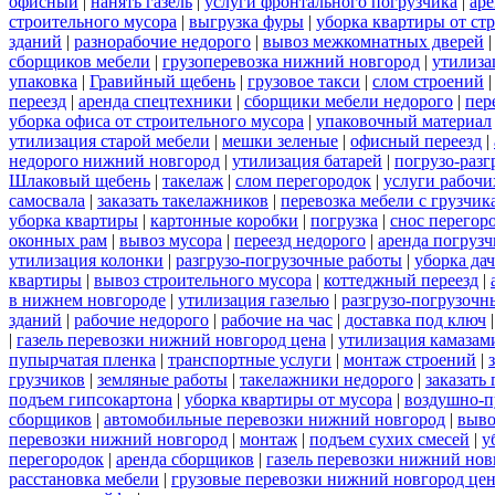
офисный
|
нанять газель
|
услуги фронтального погрузчика
|
ар
строительного мусора
|
выгрузка фуры
|
уборка квартиры от ст
зданий
|
разнорабочие недорого
|
вывоз межкомнатных дверей
сборщиков мебели
|
грузоперевозка нижний новгород
|
утилиза
упаковка
|
Гравийный щебень
|
грузовое такси
|
слом строений
переезд
|
аренда спецтехники
|
сборщики мебели недорого
|
пер
уборка офиса от строительного мусора
|
упаковочный материал
утилизация старой мебели
|
мешки зеленые
|
офисный переезд
|
недорого нижний новгород
|
утилизация батарей
|
погрузо-разг
Шлаковый щебень
|
такелаж
|
слом перегородок
|
услуги рабочи
самосвала
|
заказать такелажников
|
перевозка мебели с грузчи
уборка квартиры
|
картонные коробки
|
погрузка
|
снос перегор
оконных рам
|
вывоз мусора
|
переезд недорого
|
аренда погрузч
утилизация колонки
|
разгрузо-погрузочные работы
|
уборка да
квартиры
|
вывоз строительного мусора
|
коттеджный переезд
|
в нижнем новгороде
|
утилизация газелью
|
разгрузо-погрузочн
зданий
|
рабочие недорого
|
рабочие на час
|
доставка под ключ
|
газель перевозки нижний новгород цена
|
утилизация камазам
пупырчатая пленка
|
транспортные услуги
|
монтаж строений
|
грузчиков
|
земляные работы
|
такелажники недорого
|
заказать
подъем гипсокартона
|
уборка квартиры от мусора
|
воздушно-п
сборщиков
|
автомобильные перевозки нижний новгород
|
выво
перевозки нижний новгород
|
монтаж
|
подъем сухих смесей
|
у
перегородок
|
аренда сборщиков
|
газель перевозки нижний нов
расстановка мебели
|
грузовые перевозки нижний новгород це