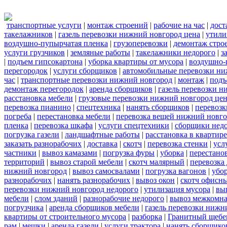
транспортные услуги
|
монтаж строений
|
рабочие на час
|
дост
такелажников
|
газель перевозки нижний новгород цена
|
утили
воздушно-пупырчатая пленка
|
грузоперевозки
|
демонтаж стро
услуги грузчиков
|
земляные работы
|
такелажники недорого
|
з
|
подъем гипсокартона
|
уборка квартиры от мусора
|
воздушно-
перегородок
|
услуги сборщиков
|
автомобильные перевозки ни
час
|
транспортные перевозки нижний новгород
|
монтаж
|
подъ
демонтаж перегородок
|
аренда сборщиков
|
газель перевозки 
расстановка мебели
|
грузовые перевозки нижний новгород це
перевозка пианино
|
спецтехника
|
нанять сборщиков
|
перевозк
погреба
|
перестановка мебели
|
перевозка вещей нижний новг
пленка
|
перевозка шкафа
|
услуги спецтехники
|
сборщики нед
погрузка газели
|
ландшафтные работы
|
расстановка в квартире
заказать разнорабочих
|
доставка
|
скотч
|
перевозка стенки
|
усл
частники
|
вывоз камазами
|
погрузка фуры
|
уборка
|
перестанов
территорий
|
вывоз старой мебели
|
скотч малярный
|
перевозка
нижний новгород
|
вывоз самосвалами
|
погрузка вагонов
|
убор
разнорабочих
|
нанять разнорабочих
|
вывоз окон
|
скотч офисн
перевозки нижний новгород недорого
|
утилизация мусора
|
вы
мебели
|
слом зданий
|
разнорабочие недорого
|
вывоз межкомна
погрузчика
|
аренда сборщиков мебели
|
газель перевозки нижн
квартиры от строительного мусора
|
разборка
|
Гранитный щебе
рам
|
мешки
|
аренда газели
|
услуги трактора
|
нанять сборщико