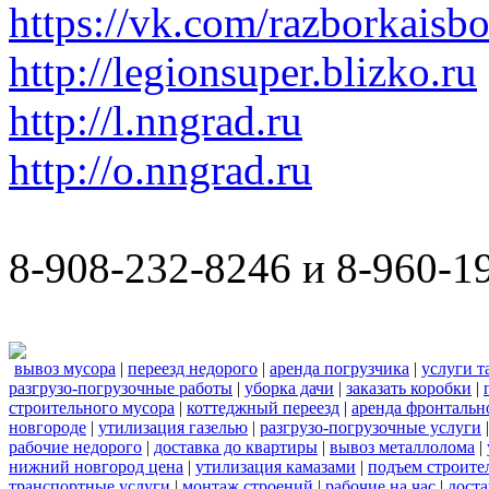
https://vk.com/razborkaisb
http://legionsuper.blizko.ru
http://l.nngrad.ru
http://o.nngrad.ru
8-908-232-8246 и 8-960-1
вывоз мусора
|
переезд недорого
|
аренда погрузчика
|
услуги т
разгрузо-погрузочные работы
|
уборка дачи
|
заказать коробки
|
строительного мусора
|
коттеджный переезд
|
аренда фронтальн
новгороде
|
утилизация газелью
|
разгрузо-погрузочные услуги
рабочие недорого
|
доставка до квартиры
|
вывоз металлолома
|
нижний новгород цена
|
утилизация камазами
|
подъем строите
транспортные услуги
|
монтаж строений
|
рабочие на час
|
доста