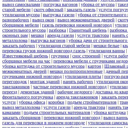
вывоз самосвалами
|
погрузка вагонов
|
уборка от мусора
|
таке
старой мебели
|
скотч офисный
|
заказать газель
|
услуги погруз
утилизация мусора
|
выгрузка газели
|
уборка от строительного
разнорабочих
|
вывоз окон
|
вывоз межкомнатных дверей
|
скот
сборщиков мебели
|
газель перевозки нижний новгород
|
утилиз
строительного мусора
|
разборка
|
Гранитный щебень
|
разборка
оконных рам
|
мешки
|
аренда газели
|
услуги трактора
|
нанять 
металлолома
|
выгрузка вагонов
|
уборка дачи от строительного
заказать рабочих
|
утилизация старой мебели
|
мешки белые
|
кв
перевозка грузов нижний новгород газель
|
утилизация ванны
|
Известняковый щебень
|
грузчики
|
снос строений
|
услуги рабо
сборщики мебели на час
|
перевозка мебели с грузчиками недо
уборка коттеджа от строительного мусора
|
картон
|
Шлаковый 
межкомнатных дверей
|
мешки полипропиленовые
|
дачный пер
грузчиками нижний новгород
|
утилизация плиты
|
погрузо-ра
перегородок
|
монтаж зданий
|
нанять рабочих
|
утилизация око
такелажников
|
частные перевозки нижний новгород
|
утилизац
переезд
|
демонтаж зданий
|
рабочие недорого
|
доставка до ква
фронтального погрузчика
|
аренда такелажников
|
заказать пер
услуги
|
уборка офиса
|
коробки
|
подъем стройматериалов
|
тра
вывоз металлолома
|
услуги газели
|
аренда трактора
|
нанять т
камазами
|
подъем строительных материалов
|
уборка коттеджа
заказать сборщиков
|
перевозки нижний новгород
|
вывоз ванн
газель для перевозки в нижнем новгороде
|
утилизация самосва
пузырьковая пленка
|
перевозка мебели
|
монтаж перегородок
|