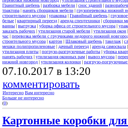
перевозки нижний новгород
|
утилизация строительного мусор
Гранитный щебень
|
разборка мебели
|
снос зданий
|
разнорабоч
трактора
|
нанять сборщиков мебели
|
грузоперевозка нижний н
строительного мусора
|
упаковка
|
Гравийный щебень
|
грузовое
белые
|
квартирный переезд
|
аренда спецтехники
|
сборщики ме
ванны
|
выгрузка
|
уборка офиса от строительного мусора
|
упак
заказать рабочих
|
утилизация старой мебели
|
утилизация окон
час
|
перевозка мебели с грузчиками недорого нижний новгоро
строительного мусора
|
картон
|
Шлаковый щебень
|
такелаж
|
с
мешки полипропиленовые
|
дачный переезд
|
аренда самосвала
утилизация плиты
|
погрузо-разгрузочные работы
|
уборка квар
нанять рабочих
|
утилизация оконных рам
|
вывоз мусора
|
пере
нижний новгород
|
утилизация колонки
|
разгрузо-погрузочные
07.10.2017 в 13:20
комментировать
Интересно
Вам интересно
Больше не интересно
(
0
)
Картонные коробки для 