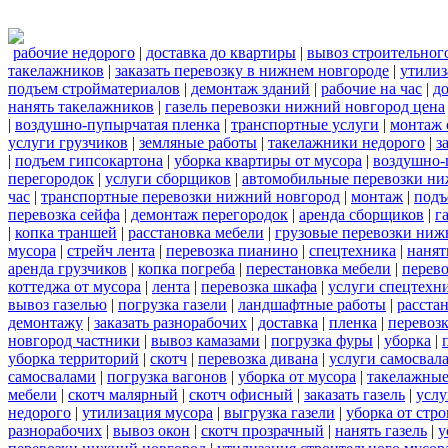
рабочие недорого
|
доставка до квартиры
|
вывоз строительног
такелажников
|
заказать перевозку в нижнем новгороде
|
утилиз
подъем стройматериалов
|
демонтаж зданий
|
рабочие на час
|
д
нанять такелажников
|
газель перевозки нижний новгород цена
|
воздушно-пупырчатая пленка
|
транспортные услуги
|
монтаж 
услуги грузчиков
|
земляные работы
|
такелажники недорого
|
з
|
подъем гипсокартона
|
уборка квартиры от мусора
|
воздушно-
перегородок
|
услуги сборщиков
|
автомобильные перевозки ни
час
|
транспортные перевозки нижний новгород
|
монтаж
|
подъ
перевозка сейфа
|
демонтаж перегородок
|
аренда сборщиков
|
г
|
копка траншей
|
расстановка мебели
|
грузовые перевозки ниж
мусора
|
стрейч лента
|
перевозка пианино
|
спецтехника
|
нанят
аренда грузчиков
|
копка погреба
|
перестановка мебели
|
перев
коттеджа от мусора
|
лента
|
перевозка шкафа
|
услуги спецтехн
вывоз газелью
|
погрузка газели
|
ландшафтные работы
|
расста
демонтажу
|
заказать разнорабочих
|
доставка
|
пленка
|
перевозк
новгород частники
|
вывоз камазами
|
погрузка фуры
|
уборка
|
уборка территорий
|
скотч
|
перевозка дивана
|
услуги самосвал
самосвалами
|
погрузка вагонов
|
уборка от мусора
|
такелажные
мебели
|
скотч малярный
|
скотч офисный
|
заказать газель
|
услу
недорого
|
утилизация мусора
|
выгрузка газели
|
уборка от стр
разнорабочих
|
вывоз окон
|
скотч прозрачный
|
нанять газель
|
у