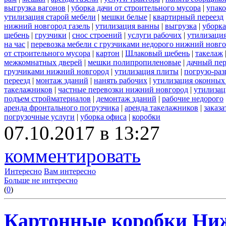
выгрузка вагонов
|
уборка дачи от строительного мусора
|
упако
утилизация старой мебели
|
мешки белые
|
квартирный переезд
нижний новгород газель
|
утилизация ванны
|
выгрузка
|
уборка
щебень
|
грузчики
|
снос строений
|
услуги рабочих
|
утилизация
на час
|
перевозка мебели с грузчиками недорого нижний новг
от строительного мусора
|
картон
|
Шлаковый щебень
|
такелаж
межкомнатных дверей
|
мешки полипропиленовые
|
дачный пер
грузчиками нижний новгород
|
утилизация плиты
|
погрузо-ра
переезд
|
монтаж зданий
|
нанять рабочих
|
утилизация оконных
такелажников
|
частные перевозки нижний новгород
|
утилизац
подъем стройматериалов
|
демонтаж зданий
|
рабочие недорого
аренда фронтального погрузчика
|
аренда такелажников
|
заказ
погрузочные услуги
|
уборка офиса
|
коробки
07.10.2017 в 13:27
комментировать
Интересно
Вам интересно
Больше не интересно
(
0
)
Картонные коробки Ни