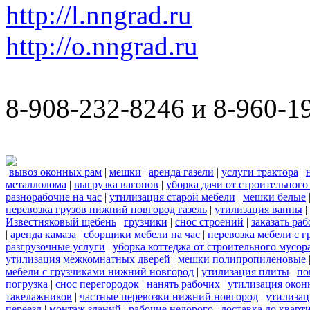
http://l.nngrad.ru
http://o.nngrad.ru
8-908-232-8246 и 8-960-1
вывоз оконных рам
|
мешки
|
аренда газели
|
услуги трактора
|
металлолома
|
выгрузка вагонов
|
уборка дачи от строительного
разнорабочие на час
|
утилизация старой мебели
|
мешки белые
перевозка грузов нижний новгород газель
|
утилизация ванны
|
Известняковый щебень
|
грузчики
|
снос строений
|
заказать ра
|
аренда камаза
|
сборщики мебели на час
|
перевозка мебели с 
разгрузочные услуги
|
уборка коттеджа от строительного мусор
утилизация межкомнатных дверей
|
мешки полипропиленовые
мебели с грузчиками нижний новгород
|
утилизация плиты
|
по
погрузка
|
снос перегородок
|
нанять рабочих
|
утилизация окон
такелажников
|
частные перевозки нижний новгород
|
утилизац
переезд
|
монтаж зданий
|
рабочие недорого
|
доставка до кварт