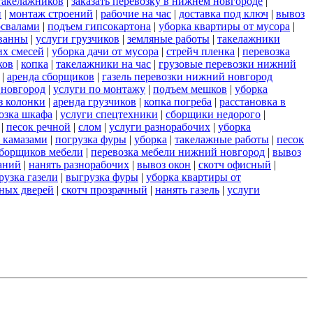
такелажников
|
заказать перевозку в нижнем новгороде
|
и
|
монтаж строений
|
рабочие на час
|
доставка под ключ
|
вывоз
освалами
|
подъем гипсокартона
|
уборка квартиры от мусора
|
ванны
|
услуги грузчиков
|
земляные работы
|
такелажники
их смесей
|
уборка дачи от мусора
|
стрейч пленка
|
перевозка
ков
|
копка
|
такелажники на час
|
грузовые перевозки нижний
|
аренда сборщиков
|
газель перевозки нижний новгород
 новгород
|
услуги по монтажу
|
подъем мешков
|
уборка
з колонки
|
аренда грузчиков
|
копка погреба
|
расстановка в
озка шкафа
|
услуги спецтехники
|
сборщики недорого
|
|
песок речной
|
слом
|
услуги разнорабочих
|
уборка
 камазами
|
погрузка фуры
|
уборка
|
такелажные работы
|
песок
сборщиков мебели
|
перевозка мебели нижний новгород
|
вывоз
аний
|
нанять разнорабочих
|
вывоз окон
|
скотч офисный
|
рузка газели
|
выгрузка фуры
|
уборка квартиры от
ных дверей
|
скотч прозрачный
|
нанять газель
|
услуги