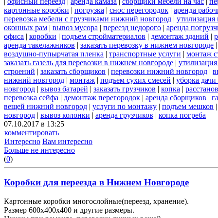
|
офисный переезд
|
аренда камаза
|
сборщики мебели на час
|
пе
картонные коробки
|
погрузка
|
снос перегородок
|
аренда рабоч
перевозка мебели с грузчиками нижний новгород
|
утилизация
оконных рам
|
вывоз мусора
|
переезд недорого
|
аренда погрузч
офиса
|
коробки
|
подъем стройматериалов
|
демонтаж зданий
|
р
аренда такелажников
|
заказать перевозку в нижнем новгороде
воздушно-пупырчатая пленка
|
транспортные услуги
|
монтаж с
заказать газель для перевозки в нижнем новгороде
|
утилизация
строений
|
заказать сборщиков
|
перевозки нижний новгород
|
в
нижний новгород
|
монтаж
|
подъем сухих смесей
|
уборка дачи
новгород
|
вывоз батарей
|
заказать грузчиков
|
копка
|
расстано
перевозка сейфа
|
демонтаж перегородок
|
аренда сборщиков
|
г
вещей нижний новгород
|
услуги по монтажу
|
подъем мешков
новгород
|
вывоз колонки
|
аренда грузчиков
|
копка погреба
07.10.2017 в 13:25
комментировать
Интересно
Вам интересно
Больше не интересно
(
0
)
Коробки для переезда в Нижнем Новгороде
Картонные коробки многослойные(переезд, хранение).
Размер 600х400х400 и другие размеры.