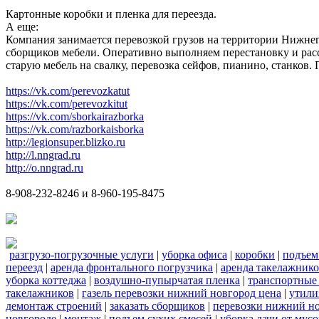
Картонные коробки и пленка для переезда.
А еще:
Компания занимается перевозкой грузов на территории Нижнег
сборщиков мебели. Оперативно выполняем перестановку и расс
старую мебель на свалку, перевозка сейфов, пианино, станков
https://vk.com/perevozkatut
https://vk.com/perevozkitut
https://vk.com/sborkairazborka
https://vk.com/razborkaisborka
http://legionsuper.blizko.ru
http://l.nngrad.ru
http://o.nngrad.ru
8-908-232-8246 и 8-960-195-8475
разгрузо-погрузочные услуги
|
уборка офиса
|
коробки
|
подъем
переезд
|
аренда фронтального погрузчика
|
аренда такелажник
уборка коттеджа
|
воздушно-пупырчатая пленка
|
транспортные
такелажников
|
газель перевозки нижний новгород цена
|
утили
демонтаж строений
|
заказать сборщиков
|
перевозки нижний н
новгороде
|
монтаж
|
подъем сухих смесей
|
уборка дачи от мусо