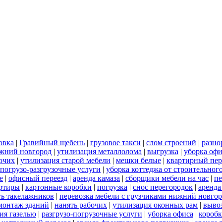
овка
|
Гравийный щебень
|
грузовое такси
|
слом строений
|
разно
ижний новгород
|
утилизация металлолома
|
выгрузка
|
уборка офи
бочих
|
утилизация старой мебели
|
мешки белые
|
квартирный пер
погрузо-разгрузочные услуги
|
уборка коттеджа от строительног
е
|
офисный переезд
|
аренда камаза
|
сборщики мебели на час
|
пе
артиры
|
картонные коробки
|
погрузка
|
снос перегородок
|
аренда
ть такелажников
|
перевозка мебели с грузчиками нижний новго
монтаж зданий
|
нанять рабочих
|
утилизация оконных рам
|
выво
ия газелью
|
разгрузо-погрузочные услуги
|
уборка офиса
|
короб