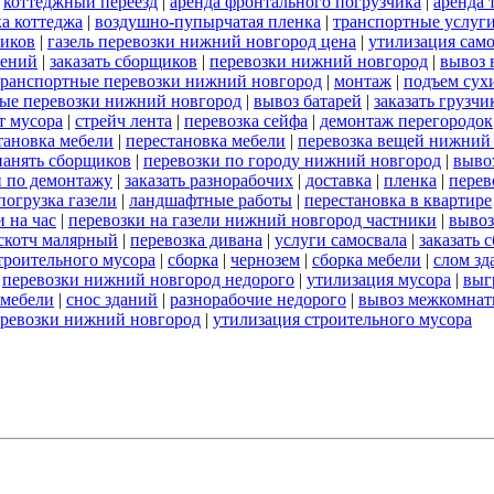
|
коттеджный переезд
|
аренда фронтального погрузчика
|
аренда 
а коттеджа
|
воздушно-пупырчатая пленка
|
транспортные услуг
ников
|
газель перевозки нижний новгород цена
|
утилизация сам
оений
|
заказать сборщиков
|
перевозки нижний новгород
|
вывоз 
транспортные перевозки нижний новгород
|
монтаж
|
подъем сух
ые перевозки нижний новгород
|
вывоз батарей
|
заказать грузчи
т мусора
|
стрейч лента
|
перевозка сейфа
|
демонтаж перегородок
тановка мебели
|
перестановка мебели
|
перевозка вещей нижний
нанять сборщиков
|
перевозки по городу нижний новгород
|
выво
и по демонтажу
|
заказать разнорабочих
|
доставка
|
пленка
|
перев
погрузка газели
|
ландшафтные работы
|
перестановка в квартире
 на час
|
перевозки на газели нижний новгород частники
|
вывоз
скотч малярный
|
перевозка дивана
|
услуги самосвала
|
заказать 
строительного мусора
|
сборка
|
чернозем
|
сборка мебели
|
слом зд
|
перевозки нижний новгород недорого
|
утилизация мусора
|
выг
 мебели
|
снос зданий
|
разнорабочие недорого
|
вывоз межкомнат
еревозки нижний новгород
|
утилизация строительного мусора