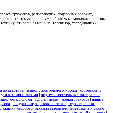
вляем грузчиков, разнорабочих, подсобных рабочих,
строительного мусора, ненужный хлам, металлолом, вывозим
 технику (стиральная машина, телевизор, холодильник)
а до квартиры
|
вывоз строительного мусора
|
коттеджный
|
утилизация камазами
|
подъем строительных материалов
|
вывоз металлолома
|
услуги газели
|
аренда трактора
|
нанять
мусора
|
воздушно-пузырьковая пленка
|
грузоперевозки
|
елажники недорого
|
заказать газель для перевозки в нижнем
уги сборщиков
|
автомобильные перевозки нижний новгород
|