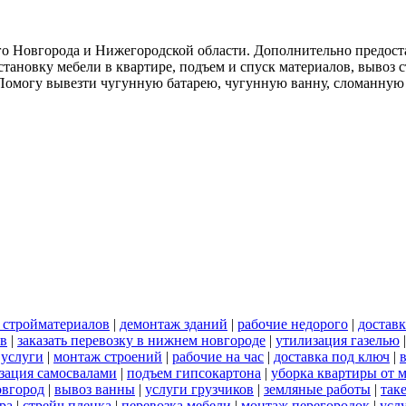
о Новгорода и Нижегородской области. Дополнительно предоста
тановку мебели в квартире, подъем и спуск материалов, вывоз 
. Помогу вывезти чугунную батарею, чугунную ванну, сломанную
 стройматериалов
|
демонтаж зданий
|
рабочие недорого
|
доставк
ов
|
заказать перевозку в нижнем новгороде
|
утилизация газелью
 услуги
|
монтаж строений
|
рабочие на час
|
доставка под ключ
|
зация самосвалами
|
подъем гипсокартона
|
уборка квартиры от 
овгород
|
вывоз ванны
|
услуги грузчиков
|
земляные работы
|
так
ра
|
стрейч пленка
|
перевозка мебели
|
монтаж перегородок
|
усл