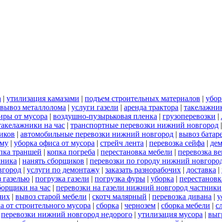
а
|
утилизация камазами
|
подъем строительных материалов
|
убор
вывоз металлолома
|
услуги газели
|
аренда трактора
|
такелажни
иры от мусора
|
воздушно-пузырьковая пленка
|
грузоперевозки
|
такелажники на час
|
транспортные перевозки нижний новгород
иков
|
автомобильные перевозки нижний новгород
|
вывоз батар
ему
|
уборка офиса от мусора
|
стрейч лента
|
перевозка сейфа
|
дем
пка траншей
|
копка погреба
|
перестановка мебели
|
перевозка в
хника
|
нанять сборщиков
|
перевозки по городу нижний новгоро
вгород
|
услуги по демонтажу
|
заказать разнорабочих
|
доставка
|
 газелью
|
погрузка газели
|
погрузка фуры
|
уборка
|
перестановк
борщики на час
|
перевозки на газели нижний новгород частники
чих
|
вывоз старой мебели
|
скотч малярный
|
перевозка дивана
|
у
а от строительного мусора
|
сборка
|
чернозем
|
сборка мебели
|
с
|
перевозки нижний новгород недорого
|
утилизация мусора
|
выг