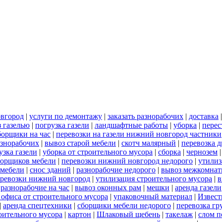
овгород
|
услуги по демонтажу
|
заказать разнорабочих
|
доставка
 газелью
|
погрузка газели
|
ландшафтные работы
|
уборка
|
перес
борщики на час
|
перевозки на газели нижний новгород частники
азнорабочих
|
вывоз старой мебели
|
скотч малярный
|
перевозка 
узка газели
|
уборка от строительного мусора
|
сборка
|
чернозем
борщиков мебели
|
перевозки нижний новгород недорого
|
утилиз
 мебели
|
снос зданий
|
разнорабочие недорого
|
вывоз межкомнат
еревозки нижний новгород
|
утилизация строительного мусора
|
в
|
разнорабочие на час
|
вывоз оконных рам
|
мешки
|
аренда газели
 офиса от строительного мусора
|
упаковочный материал
|
Извест
|
аренда спецтехники
|
сборщики мебели недорого
|
перевозка гр
роительного мусора
|
картон
|
Шлаковый щебень
|
такелаж
|
слом п