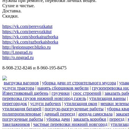
Нужны при ремонте, перевозки личных вещей.
Сухие и чистые.
Доставка.
Скидки.
https://vk.com/perevozkatut
https://vk.com/perevozkitut
https://vk.com/sborkairazborka
https://vk.com/razborkaisborka
http://legionsuper.blizko.ru
http://l.nngrad.ru
http://o.nngrad.ru
8-908-232-8246 и 8-960-195-8475
выгрузка вагонов
|
уборка дачи от строительного мусора
|
упак
услуги трактора
|
нанять сборщиков мебели
|
грузоперевозка н
Известняковый щебень
|
грузчики
|
снос строений
|
заказать ра
перевозка грузов нижний новгород газель
|
утилизация ванны
|
перегородок
|
услуги рабочих
|
утилизация окон
|
мешки зелены
утилизация батарей
|
погрузо-разгрузочные работы
|
уборка кв
полипропиленовые
|
дачный переезд
|
аренда самосвала
|
заказа
погрузочные работы
|
уборка дачи
|
заказать коробки
|
переезд
|
такелажников
|
частные перевозки нижний новгород
|
утилизац