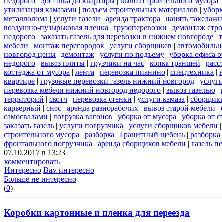
недорого
|
доставка до квартиры
|
вывоз строительного мусора
утилизация камазами
|
подъем строительных материалов
|
уборк
металлолома
|
услуги газели
|
аренда трактора
|
нанять такелаж
воздушно-пузырьковая пленка
|
грузоперевозки
|
демонтаж стр
недорого
|
заказать газель для перевозки в нижнем новгороде
|
мебели
|
монтаж перегородок
|
услуги сборщиков
|
автомобильн
новгород цены
|
демонтаж
|
услуги по подъему
|
уборка офиса о
недорого
|
вывоз плиты
|
грузчики на час
|
копка траншей
|
расс
коттеджа от мусора
|
лента
|
перевозка пианино
|
спецтехника
|
квартире
|
грузовые перевозки газель нижний новгород
|
услуг
перевозка мебели нижний новгород недорого
|
вывоз газелью
|
территорий
|
скотч
|
перевозка стенки
|
услуги камаза
|
сборщики
карьерный
|
снос
|
аренда разнорабочих
|
вывоз старой мебели
|
самосвалами
|
погрузка вагонов
|
уборка от мусора
|
уборка от 
заказать газель
|
услуги погрузчика
|
услуги сборщиков мебели
строительного мусора
|
разборка
|
Гранитный щебень
|
разборка
фронтального погрузчика
|
аренда сборщиков мебели
|
газель п
07.10.2017 в 13:23
комментировать
Интересно
Вам интересно
Больше не интересно
(
0
)
Коробки картонные и пленка для переезда