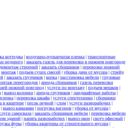
ка коттеджа
|
воздушно-пупырчатая пленка
|
транспортные
ки недорого
|
заказать газель для перевозки в нижнем новгороде
демонтаж строений
|
заказать сборщиков
|
перевозки нижний
|
монтаж
|
подъем сухих смесей
|
уборка дачи от мусора
|
стрейч
ей
|
заказать грузчиков
|
копка
|
расстановка мебели
|
грузовые
онтаж перегородок
|
аренда сборщиков
|
газель перевозки
ещей нижний новгород
|
услуги по монтажу
|
подъем мешков
|
д
|
вывоз колонки
|
аренда грузчиков
|
ландшафтные работы
|
пленка
|
перевозка шкафа
|
услуги спецтехники
|
сборщики
а в квартире
|
песок речной
|
слом
|
услуги разнорабочих
|
|
вывоз камазами
|
погрузка вагонов
|
уборка от мусора
|
слуги самосвала
|
заказать сборщиков мебели
|
перевозка мебели
лом зданий
|
нанять разнорабочих
|
вывоз окон
|
скотч офисный
|
рузка фуры
|
уборка квартиры от строительного мусора
|