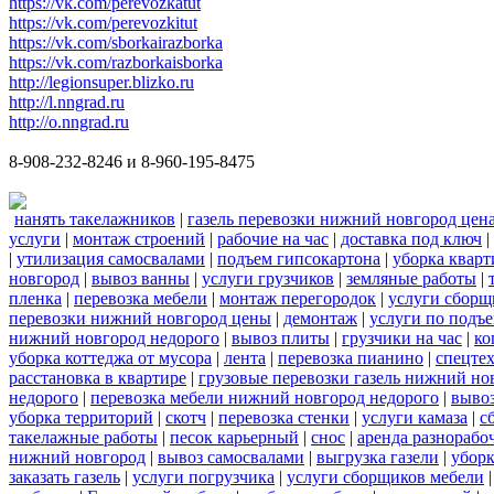
https://vk.com/perevozkatut
https://vk.com/perevozkitut
https://vk.com/sborkairazborka
https://vk.com/razborkaisborka
http://legionsuper.blizko.ru
http://l.nngrad.ru
http://o.nngrad.ru
8-908-232-8246 и 8-960-195-8475
нанять такелажников
|
газель перевозки нижний новгород цен
услуги
|
монтаж строений
|
рабочие на час
|
доставка под ключ
|
|
утилизация самосвалами
|
подъем гипсокартона
|
уборка кварт
новгород
|
вывоз ванны
|
услуги грузчиков
|
земляные работы
|
пленка
|
перевозка мебели
|
монтаж перегородок
|
услуги сборщ
перевозки нижний новгород цены
|
демонтаж
|
услуги по подъ
нижний новгород недорого
|
вывоз плиты
|
грузчики на час
|
ко
уборка коттеджа от мусора
|
лента
|
перевозка пианино
|
спецте
расстановка в квартире
|
грузовые перевозки газель нижний но
недорого
|
перевозка мебели нижний новгород недорого
|
вывоз
уборка территорий
|
скотч
|
перевозка стенки
|
услуги камаза
|
с
такелажные работы
|
песок карьерный
|
снос
|
аренда разнорабо
нижний новгород
|
вывоз самосвалами
|
выгрузка газели
|
уборк
заказать газель
|
услуги погрузчика
|
услуги сборщиков мебели