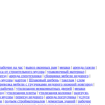
рабочие на час
|
вывоз оконных рам
|
мешки
|
аренда газели
|
са от строительного мусора
|
упаковочный материал
|
еезд
|
аренда спецтехники
|
сборщики мебели недорого
|
о мусора
|
картон
|
Шлаковый щебень
|
такелаж
|
слом
ревозка мебели с грузчиками недорого нижний новгород
|
 рабочих
|
утилизация межкомнатных дверей
|
мешки
род
|
утилизация плиты
|
утилизация колонки
|
разгрузо-
з мусора
|
переезд недорого
|
аренда погрузчика
|
услуги
ки
|
подъем стройматериалов
|
демонтаж зданий
|
рабочие