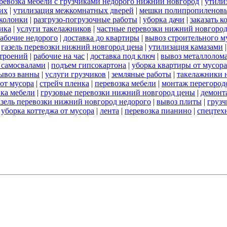
ревозка мебели с грузчиками недорого нижний новгород
|
утили
их
|
утилизация межкомнатных дверей
|
мешки полипропиленов
 колонки
|
разгрузо-погрузочные работы
|
уборка дачи
|
заказать к
ика
|
услуги такелажников
|
частные перевозки нижний новгоро
абочие недорого
|
доставка до квартиры
|
вывоз строительного м
|
газель перевозки нижний новгород цена
|
утилизация камазами
троений
|
рабочие на час
|
доставка под ключ
|
вывоз металлолом
 самосвалами
|
подъем гипсокартона
|
уборка квартиры от мусора
ывоз ванны
|
услуги грузчиков
|
земляные работы
|
такелажники 
 от мусора
|
стрейч пленка
|
перевозка мебели
|
монтаж перегород
вка мебели
|
грузовые перевозки нижний новгород цены
|
демонт
азель перевозки нижний новгород недорого
|
вывоз плиты
|
грузч
|
уборка коттеджа от мусора
|
лента
|
перевозка пианино
|
спецтех