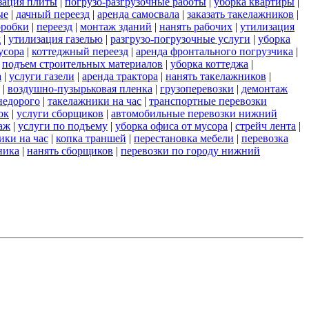
зация плиты
|
погрузо-разгрузочные работы
|
уборка квартиры
|
ые
|
дачный переезд
|
аренда самосвала
|
заказать такелажников
|
оробки
|
переезд
|
монтаж зданий
|
нанять рабочих
|
утилизация
д
|
утилизация газелью
|
разгрузо-погрузочные услуги
|
уборка
усора
|
коттеджный переезд
|
аренда фронтального погрузчика
|
|
подъем строительных материалов
|
уборка коттеджа
|
а
|
услуги газели
|
аренда трактора
|
нанять такелажников
|
|
воздушно-пузырьковая пленка
|
грузоперевозки
|
демонтаж
недорого
|
такелажники на час
|
транспортные перевозки
ок
|
услуги сборщиков
|
автомобильные перевозки нижний
аж
|
услуги по подъему
|
уборка офиса от мусора
|
стрейч лента
|
ики на час
|
копка траншей
|
перестановка мебели
|
перевозка
ника
|
нанять сборщиков
|
перевозки по городу нижний