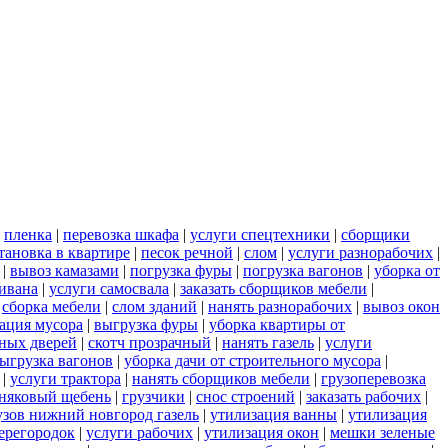
|
пленка
|
перевозка шкафа
|
услуги спецтехники
|
сборщики
тановка в квартире
|
песок речной
|
слом
|
услуги разнорабочих
|
|
вывоз камазами
|
погрузка фуры
|
погрузка вагонов
|
уборка от
дивана
|
услуги самосвала
|
заказать сборщиков мебели
|
|
сборка мебели
|
слом зданий
|
нанять разнорабочих
|
вывоз окон
ация мусора
|
выгрузка фуры
|
уборка квартиры от
ных дверей
|
скотч прозрачный
|
нанять газель
|
услуги
ыгрузка вагонов
|
уборка дачи от строительного мусора
|
|
услуги трактора
|
нанять сборщиков мебели
|
грузоперевозка
няковый щебень
|
грузчики
|
снос строений
|
заказать рабочих
|
узов нижний новгород газель
|
утилизация ванны
|
утилизация
ерегородок
|
услуги рабочих
|
утилизация окон
|
мешки зеленые