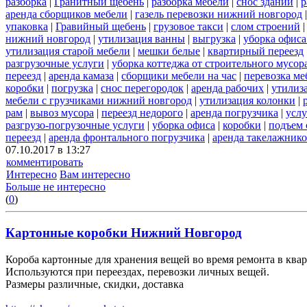
разборка
|
Гранитный щебень
|
разборка мебели
|
снос зданий
|
р
аренда сборщиков мебели
|
газель перевозки нижний новгород
упаковка
|
Гравийный щебень
|
грузовое такси
|
слом строений
нижний новгород
|
утилизация ванны
|
выгрузка
|
уборка офиса
утилизация старой мебели
|
мешки белые
|
квартирный переезд
разгрузочные услуги
|
уборка коттеджа от строительного мусор
переезд
|
аренда камаза
|
сборщики мебели на час
|
перевозка ме
коробки
|
погрузка
|
снос перегородок
|
аренда рабочих
|
утилиз
мебели с грузчиками нижний новгород
|
утилизация колонки
|
рам
|
вывоз мусора
|
переезд недорого
|
аренда погрузчика
|
услу
разгрузо-погрузочные услуги
|
уборка офиса
|
коробки
|
подъем 
переезд
|
аренда фронтального погрузчика
|
аренда такелажник
07.10.2017 в 13:27
комментировать
Интересно
Вам интересно
Больше не интересно
(
0
)
Картонные коробки Нижний Новгород
Короба картонные для хранения вещей во время ремонта в квар
Используются при переездах, перевозки личных вещей.
Размеры различные, скидки, доставка