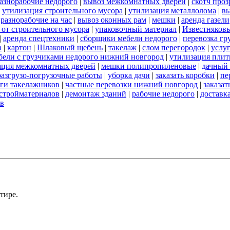
азнорабочие недорого
|
вывоз межкомнатных дверей
|
скотч про
|
утилизация строительного мусора
|
утилизация металлолома
|
вы
|
разнорабочие на час
|
вывоз оконных рам
|
мешки
|
аренда газели
 от строительного мусора
|
упаковочный материал
|
Известняков
|
аренда спецтехники
|
сборщики мебели недорого
|
перевозка гр
а
|
картон
|
Шлаковый щебень
|
такелаж
|
слом перегородок
|
услу
бели с грузчиками недорого нижний новгород
|
утилизация пли
ация межкомнатных дверей
|
мешки полипропиленовые
|
дачный 
разгрузо-погрузочные работы
|
уборка дачи
|
заказать коробки
|
пе
ги такелажников
|
частные перевозки нижний новгород
|
заказат
стройматериалов
|
демонтаж зданий
|
рабочие недорого
|
доставк
ов
тире.