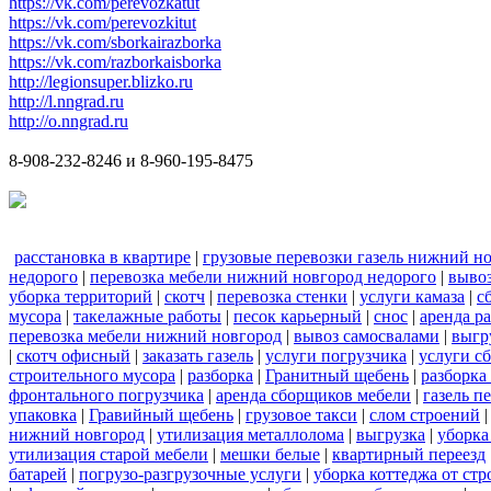
https://vk.com/perevozkatut
https://vk.com/perevozkitut
https://vk.com/sborkairazborka
https://vk.com/razborkaisborka
http://legionsuper.blizko.ru
http://l.nngrad.ru
http://o.nngrad.ru
8-908-232-8246 и 8-960-195-8475
расстановка в квартире
|
грузовые перевозки газель нижний н
недорого
|
перевозка мебели нижний новгород недорого
|
вывоз
уборка территорий
|
скотч
|
перевозка стенки
|
услуги камаза
|
с
мусора
|
такелажные работы
|
песок карьерный
|
снос
|
аренда р
перевозка мебели нижний новгород
|
вывоз самосвалами
|
выгр
|
скотч офисный
|
заказать газель
|
услуги погрузчика
|
услуги с
строительного мусора
|
разборка
|
Гранитный щебень
|
разборка
фронтального погрузчика
|
аренда сборщиков мебели
|
газель п
упаковка
|
Гравийный щебень
|
грузовое такси
|
слом строений
нижний новгород
|
утилизация металлолома
|
выгрузка
|
уборка
утилизация старой мебели
|
мешки белые
|
квартирный переезд
батарей
|
погрузо-разгрузочные услуги
|
уборка коттеджа от ст