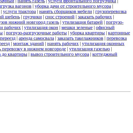
зрачный
|
нанять газель
|
услуги фронтального погрузчика
|
грузка вагонов
|
уборка дачи от строительного мусора
|
|
услуги трактора
|
нанять сборщиков мебели
|
грузоперевозка
ый щебень
|
грузчики
|
снос строений
|
заказать рабочих
|
узов нижний новгород газель
|
утилизация батарей
|
погрузо-
ги рабочих
|
утилизация окон
|
мешки зеленые
|
офисный
ты
|
погрузо-разгрузочные работы
|
уборка квартиры
|
картонные
переезд
|
аренда самосвала
|
заказать такелажников
|
перевозка
реезд
|
монтаж зданий
|
нанять рабочих
|
утилизация оконных
ь перевозку в нижнем новгороде
|
утилизация газелью
|
а до квартиры
|
вывоз строительного мусора
|
коттеджный