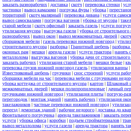
заказать разнорабочих
|
доставка
|
скотч
|
перевозка стенки
|
усл
частники
|
вывоз камазами
|
погрузка фуры
|
уборка
|
перестанов
территорий
|
скотч малярный
|
перевозка дивана
|
услуги самос
вывоз самосвалами
|
погрузка вагонов
|
уборка от мусора
|
таке
старой мебели
|
скотч офисный
|
заказать газель
|
услуги погруз
утилизация мусора
|
выгрузка газели
|
уборка от строительного
разнорабочих
|
вывоз окон
|
вывоз межкомнатных дверей
|
скот
сборщиков мебели
|
газель перевозки нижний новгород
|
утилиз
строительного мусора
|
разборка
|
Гранитный щебень
|
разборка
оконных рам
|
мешки
|
аренда газели
|
услуги трактора
|
нанять 
металлолома
|
выгрузка вагонов
|
уборка дачи от строительного
заказать рабочих
|
утилизация старой мебели
|
мешки белые
|
кв
перевозка грузов нижний новгород газель
|
утилизация ванны
|
Известняковый щебень
|
грузчики
|
снос строений
|
услуги рабо
сборщики мебели на час
|
перевозка мебели с грузчиками недо
уборка коттеджа от строительного мусора
|
картон
|
Шлаковый 
межкомнатных дверей
|
мешки полипропиленовые
|
дачный пер
грузчиками нижний новгород
|
утилизация плиты
|
погрузо-ра
перегородок
|
монтаж зданий
|
нанять рабочих
|
утилизация око
такелажников
|
частные перевозки нижний новгород
|
утилизац
переезд
|
демонтаж зданий
|
рабочие недорого
|
доставка до ква
фронтального погрузчика
|
аренда такелажников
|
заказать пер
услуги
|
уборка офиса
|
коробки
|
подъем стройматериалов
|
тра
вывоз металлолома
|
услуги газели
|
аренда трактора
|
нанять т
камазами
|
подъем строительных материалов
|
уборка коттеджа