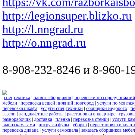
https://vk.com/razborkaisb
http://legionsuper.blizko.ru
http://l.nngrad.ru
http://o.nngrad.ru
8-908-232-8246 и 8-960-1
спецтехника
|
нанять сборщиков
|
перевозки по городу нижний
мебели
|
перевозка вещей нижний новгород
|
услуги по монтаж
перевозка шкафа
|
услуги спецтехники
|
сборщики недорого
|
п
газели
|
ландшафтные работы
|
расстановка в квартире
|
грузовы
разнорабочих
|
доставка
|
пленка
|
перевозка стенки
|
услуги кам
вывоз камазами
|
погрузка фуры
|
уборка
|
перестановка в кварт
перевозка дивана
|
услуги самосвала
|
заказать сборщиков мебе