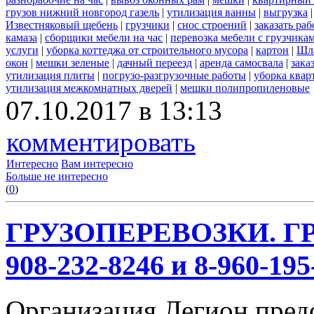
грузов нижний новгород газель
|
утилизация ванны
|
выгрузка
Известняковый щебень
|
грузчики
|
снос строений
|
заказать ра
камаза
|
сборщики мебели на час
|
перевозка мебели с грузчик
услуги
|
уборка коттеджа от строительного мусора
|
картон
|
Шл
окон
|
мешки зеленые
|
дачный переезд
|
аренда самосвала
|
зака
утилизация плиты
|
погрузо-разгрузочные работы
|
уборка квар
утилизация межкомнатных дверей
|
мешки полипропиленовые
07.10.2017 в 13:13
комментировать
Интересно
Вам интересно
Больше не интересно
(
0
)
ГРУЗОПЕРЕВОЗКИ. ГР
908-232-8246 и 8-960-195
Организация Легион предо