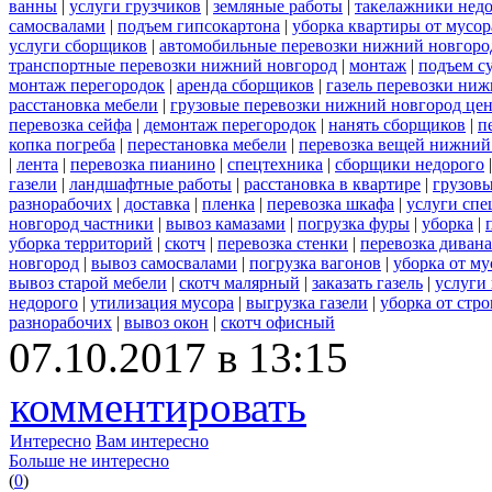
ванны
|
услуги грузчиков
|
земляные работы
|
такелажники нед
самосвалами
|
подъем гипсокартона
|
уборка квартиры от мусор
услуги сборщиков
|
автомобильные перевозки нижний новгоро
транспортные перевозки нижний новгород
|
монтаж
|
подъем с
монтаж перегородок
|
аренда сборщиков
|
газель перевозки ни
расстановка мебели
|
грузовые перевозки нижний новгород це
перевозка сейфа
|
демонтаж перегородок
|
нанять сборщиков
|
п
копка погреба
|
перестановка мебели
|
перевозка вещей нижний
|
лента
|
перевозка пианино
|
спецтехника
|
сборщики недорого
газели
|
ландшафтные работы
|
расстановка в квартире
|
грузовы
разнорабочих
|
доставка
|
пленка
|
перевозка шкафа
|
услуги спе
новгород частники
|
вывоз камазами
|
погрузка фуры
|
уборка
|
уборка территорий
|
скотч
|
перевозка стенки
|
перевозка дивана
новгород
|
вывоз самосвалами
|
погрузка вагонов
|
уборка от му
вывоз старой мебели
|
скотч малярный
|
заказать газель
|
услуги
недорого
|
утилизация мусора
|
выгрузка газели
|
уборка от стр
разнорабочих
|
вывоз окон
|
скотч офисный
07.10.2017 в 13:15
комментировать
Интересно
Вам интересно
Больше не интересно
(
0
)