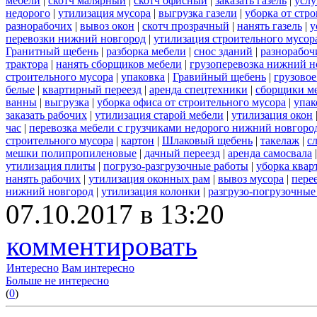
мебели
|
скотч малярный
|
скотч офисный
|
заказать газель
|
услу
недорого
|
утилизация мусора
|
выгрузка газели
|
уборка от стр
разнорабочих
|
вывоз окон
|
скотч прозрачный
|
нанять газель
|
у
перевозки нижний новгород
|
утилизация строительного мусор
Гранитный щебень
|
разборка мебели
|
снос зданий
|
разнорабоч
трактора
|
нанять сборщиков мебели
|
грузоперевозка нижний н
строительного мусора
|
упаковка
|
Гравийный щебень
|
грузовое
белые
|
квартирный переезд
|
аренда спецтехники
|
сборщики ме
ванны
|
выгрузка
|
уборка офиса от строительного мусора
|
упак
заказать рабочих
|
утилизация старой мебели
|
утилизация окон
час
|
перевозка мебели с грузчиками недорого нижний новгоро
строительного мусора
|
картон
|
Шлаковый щебень
|
такелаж
|
с
мешки полипропиленовые
|
дачный переезд
|
аренда самосвала
утилизация плиты
|
погрузо-разгрузочные работы
|
уборка квар
нанять рабочих
|
утилизация оконных рам
|
вывоз мусора
|
пере
нижний новгород
|
утилизация колонки
|
разгрузо-погрузочные
07.10.2017 в 13:20
комментировать
Интересно
Вам интересно
Больше не интересно
(
0
)