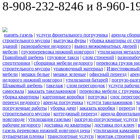
8-908-232-8246 и 8-960-1
нанять газель
|
услуги фронтального погрузчика
|
аренда сбор
строительного мусора
|
выгрузка фуры
|
уборка квартиры от ст
зданий
|
разнорабочие недорого
|
вывоз межкомнатных дверей
мебели
|
грузоперевозка нижний новгород
|
утилизация металл
Гравийный щебень
|
грузовое такси
|
слом строений
|
разнорабо
спецтехники
|
сборщики мебели недорого
|
перевозка грузов н
строительного мусора
|
упаковочный материал
|
Известняковый
мебели
|
мешки белые
|
мешки зеленые
|
офисный переезд
|
арен
недорого нижний новгород
|
утилизация батарей
|
погрузо-разг
Шлаковый щебень
|
такелаж
|
слом перегородок
|
услуги рабочи
самосвала
|
заказать такелажников
|
перевозка мебели с грузчи
уборка квартиры
|
картонные коробки
|
погрузка
|
снос перегор
переезд недорого
|
аренда погрузчика
|
услуги такелажников
|
ч
погрузочные работы
|
уборка дачи
|
заказать коробки
|
переезд
|
строительного мусора
|
коттеджный переезд
|
аренда фронтальн
новгороде
|
утилизация газелью
|
разгрузо-погрузочные услуги
рабочие недорого
|
доставка до квартиры
|
доставка под ключ
|
газель перевозки нижний новгород цена
|
утилизация камазами
пупырчатая пленка
|
транспортные услуги
|
монтаж строений
|