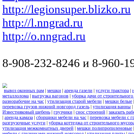
http://legionsuper.blizko.ru
http://l.nngrad.ru
http://o.nngrad.ru
8-908-232-8246 и 8-960-1
вывоз оконных рам
|
мешки
|
аренда газели
|
услуги трактора
|
металлолома
|
выгрузка вагонов
|
уборка дачи от строительного
разнорабочие на час
|
утилизация старой мебели
|
мешки белые
перевозка грузов нижний новгород газель
|
утилизация ванны
|
Известняковый щебень
|
грузчики
|
снос строений
|
заказать ра
|
аренда камаза
|
сборщики мебели на час
|
перевозка мебели с 
разгрузочные услуги
|
уборка коттеджа от строительного мусор
утилизация межкомнатных дверей
|
мешки полипропиленовые
мебели с грузчиками нижний новгород
|
утилизация плиты
|
по