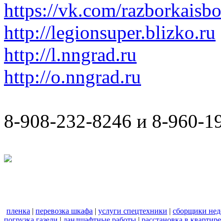
https://vk.com/razborkaisb
http://legionsuper.blizko.ru
http://l.nngrad.ru
http://o.nngrad.ru
8-908-232-8246 и 8-960-1
пленка
|
перевозка шкафа
|
услуги спецтехники
|
сборщики нед
погрузка газели
|
ландшафтные работы
|
расстановка в квартире