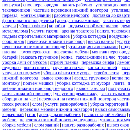
погрузка
|
снос перегородок
|
нанять рабочих
|
утилизация окон
такелажников
|
частные перевозки нижний новгород
|
утилизац
переезд
|
монтаж зданий
|
рабочие недорого
|
доставка до кварт
фронтального погрузчика
|
аренда такелажников
|
заказать пер
услуги
|
уборка офиса
|
коробки
|
подъем стройматериалов
|
дем
металлолома
|
услуги газели
|
аренда трактора
|
нанять такелаж
подъем строительных материалов
|
уборка коттеджа
|
воздушно-
сборщиков
|
перевозки нижний новгород
|
вывоз ванны
|
услуги
перевозки в нижнем новгороде
|
утилизация самосвалами
|
под
пленка
|
грузоперевозки
|
перевозка мебели
|
монтаж перегород
батарей
|
заказать грузчиков
|
копка
|
такелажники на час
|
транс
уборка дачи от мусора
|
стрейч пленка
|
перевозка сейфа
|
демон
недорого
|
вывоз плиты
|
грузчики на час
|
копка траншей
|
расс
услуги по подъему
|
уборка офиса от мусора
|
стрейч лента
|
пер
нижний новгород
|
вывоз колонки
|
аренда грузчиков
|
копка по
монтажу
|
подъем мешков
|
уборка коттеджа от мусора
|
лента
|
п
мебели нижний новгород недорого
|
вывоз газелью
|
погрузка г
газель нижний новгород
|
услуги по демонтажу
|
заказать разн
сборщики на час
|
перевозки на газели нижний новгород частн
песок речной
|
слом
|
услуги разнорабочих
|
уборка территорий
мебели
|
перевозка мебели нижний новгород
|
вывоз самосвала
карьерный
|
снос
|
аренда разнорабочих
|
вывоз старой мебели
|
мебели
|
перевозки нижний новгород недорого
|
утилизация му
сборка мебели
|
слом зданий
|
нанять разнорабочих
|
вывоз окон