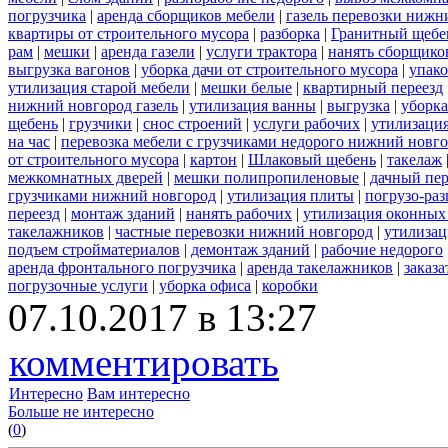
погрузчика
|
аренда сборщиков мебели
|
газель перевозки нижн
квартиры от строительного мусора
|
разборка
|
Гранитный щебе
рам
|
мешки
|
аренда газели
|
услуги трактора
|
нанять сборщико
выгрузка вагонов
|
уборка дачи от строительного мусора
|
упако
утилизация старой мебели
|
мешки белые
|
квартирный переезд
нижний новгород газель
|
утилизация ванны
|
выгрузка
|
уборка
щебень
|
грузчики
|
снос строений
|
услуги рабочих
|
утилизация
на час
|
перевозка мебели с грузчиками недорого нижний новг
от строительного мусора
|
картон
|
Шлаковый щебень
|
такелаж
межкомнатных дверей
|
мешки полипропиленовые
|
дачный пер
грузчиками нижний новгород
|
утилизация плиты
|
погрузо-ра
переезд
|
монтаж зданий
|
нанять рабочих
|
утилизация оконных
такелажников
|
частные перевозки нижний новгород
|
утилизац
подъем стройматериалов
|
демонтаж зданий
|
рабочие недорого
аренда фронтального погрузчика
|
аренда такелажников
|
заказ
погрузочные услуги
|
уборка офиса
|
коробки
07.10.2017 в 13:27
комментировать
Интересно
Вам интересно
Больше не интересно
(
0
)