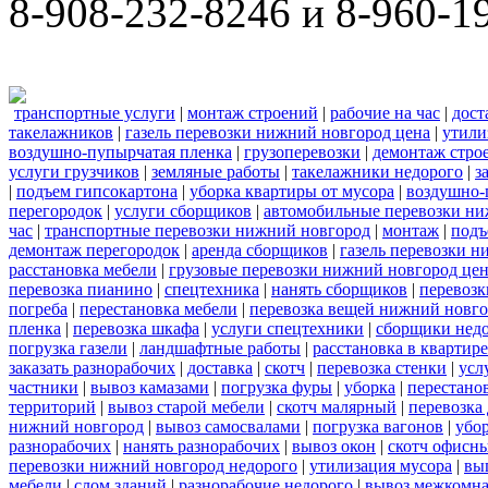
8-908-232-8246 и 8-960-1
транспортные услуги
|
монтаж строений
|
рабочие на час
|
дост
такелажников
|
газель перевозки нижний новгород цена
|
утили
воздушно-пупырчатая пленка
|
грузоперевозки
|
демонтаж стро
услуги грузчиков
|
земляные работы
|
такелажники недорого
|
з
|
подъем гипсокартона
|
уборка квартиры от мусора
|
воздушно-
перегородок
|
услуги сборщиков
|
автомобильные перевозки ни
час
|
транспортные перевозки нижний новгород
|
монтаж
|
подъ
демонтаж перегородок
|
аренда сборщиков
|
газель перевозки 
расстановка мебели
|
грузовые перевозки нижний новгород це
перевозка пианино
|
спецтехника
|
нанять сборщиков
|
перевозк
погреба
|
перестановка мебели
|
перевозка вещей нижний новг
пленка
|
перевозка шкафа
|
услуги спецтехники
|
сборщики нед
погрузка газели
|
ландшафтные работы
|
расстановка в квартире
заказать разнорабочих
|
доставка
|
скотч
|
перевозка стенки
|
усл
частники
|
вывоз камазами
|
погрузка фуры
|
уборка
|
перестанов
территорий
|
вывоз старой мебели
|
скотч малярный
|
перевозка
нижний новгород
|
вывоз самосвалами
|
погрузка вагонов
|
убор
разнорабочих
|
нанять разнорабочих
|
вывоз окон
|
скотч офисн
перевозки нижний новгород недорого
|
утилизация мусора
|
вы
мебели
|
слом зданий
|
разнорабочие недорого
|
вывоз межкомна