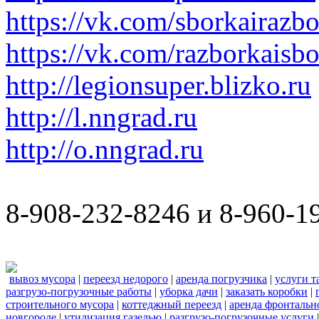
https://vk.com/sborkairazb
https://vk.com/razborkaisb
http://legionsuper.blizko.ru
http://l.nngrad.ru
http://o.nngrad.ru
8-908-232-8246 и 8-960-1
вывоз мусора
|
переезд недорого
|
аренда погрузчика
|
услуги т
разгрузо-погрузочные работы
|
уборка дачи
|
заказать коробки
|
строительного мусора
|
коттеджный переезд
|
аренда фронтальн
новгороде
|
утилизация газелью
|
разгрузо-погрузочные услуги