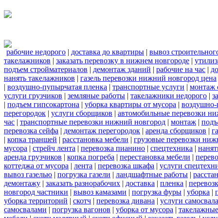
рабочие недорого
|
доставка до квартиры
|
вывоз строительног
такелажников
|
заказать перевозку в нижнем новгороде
|
утилиз
подъем стройматериалов
|
демонтаж зданий
|
рабочие на час
|
д
нанять такелажников
|
газель перевозки нижний новгород цена
|
воздушно-пупырчатая пленка
|
транспортные услуги
|
монтаж 
услуги грузчиков
|
земляные работы
|
такелажники недорого
|
з
|
подъем гипсокартона
|
уборка квартиры от мусора
|
воздушно-
перегородок
|
услуги сборщиков
|
автомобильные перевозки ни
час
|
транспортные перевозки нижний новгород
|
монтаж
|
подъ
перевозка сейфа
|
демонтаж перегородок
|
аренда сборщиков
|
г
|
копка траншей
|
расстановка мебели
|
грузовые перевозки ниж
мусора
|
стрейч лента
|
перевозка пианино
|
спецтехника
|
нанят
аренда грузчиков
|
копка погреба
|
перестановка мебели
|
перев
коттеджа от мусора
|
лента
|
перевозка шкафа
|
услуги спецтехн
вывоз газелью
|
погрузка газели
|
ландшафтные работы
|
расста
демонтажу
|
заказать разнорабочих
|
доставка
|
пленка
|
перевозк
новгород частники
|
вывоз камазами
|
погрузка фуры
|
уборка
|
уборка территорий
|
скотч
|
перевозка дивана
|
услуги самосвал
самосвалами
|
погрузка вагонов
|
уборка от мусора
|
такелажные