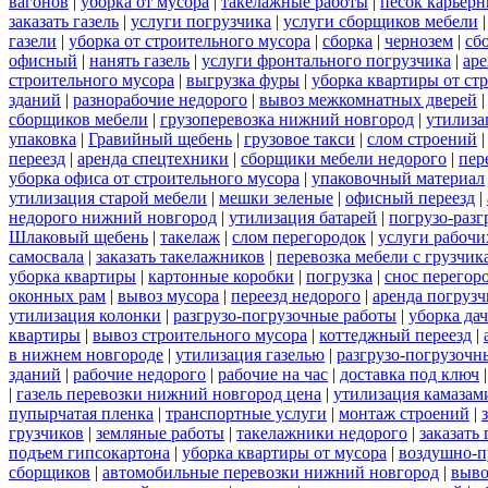
вагонов
|
уборка от мусора
|
такелажные работы
|
песок карьер
заказать газель
|
услуги погрузчика
|
услуги сборщиков мебели
газели
|
уборка от строительного мусора
|
сборка
|
чернозем
|
сб
офисный
|
нанять газель
|
услуги фронтального погрузчика
|
ар
строительного мусора
|
выгрузка фуры
|
уборка квартиры от ст
зданий
|
разнорабочие недорого
|
вывоз межкомнатных дверей
сборщиков мебели
|
грузоперевозка нижний новгород
|
утилиза
упаковка
|
Гравийный щебень
|
грузовое такси
|
слом строений
переезд
|
аренда спецтехники
|
сборщики мебели недорого
|
пер
уборка офиса от строительного мусора
|
упаковочный материал
утилизация старой мебели
|
мешки зеленые
|
офисный переезд
|
недорого нижний новгород
|
утилизация батарей
|
погрузо-разг
Шлаковый щебень
|
такелаж
|
слом перегородок
|
услуги рабочи
самосвала
|
заказать такелажников
|
перевозка мебели с грузчи
уборка квартиры
|
картонные коробки
|
погрузка
|
снос перегор
оконных рам
|
вывоз мусора
|
переезд недорого
|
аренда погрузч
утилизация колонки
|
разгрузо-погрузочные работы
|
уборка да
квартиры
|
вывоз строительного мусора
|
коттеджный переезд
|
в нижнем новгороде
|
утилизация газелью
|
разгрузо-погрузочн
зданий
|
рабочие недорого
|
рабочие на час
|
доставка под ключ
|
газель перевозки нижний новгород цена
|
утилизация камазам
пупырчатая пленка
|
транспортные услуги
|
монтаж строений
|
грузчиков
|
земляные работы
|
такелажники недорого
|
заказать
подъем гипсокартона
|
уборка квартиры от мусора
|
воздушно-п
сборщиков
|
автомобильные перевозки нижний новгород
|
выво