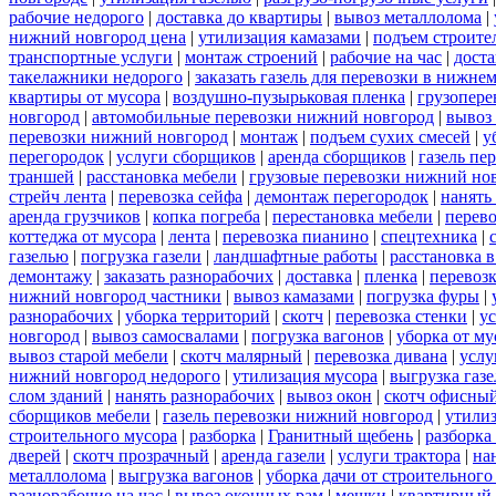
рабочие недорого
|
доставка до квартиры
|
вывоз металлолома
|
нижний новгород цена
|
утилизация камазами
|
подъем строите
транспортные услуги
|
монтаж строений
|
рабочие на час
|
доста
такелажники недорого
|
заказать газель для перевозки в нижне
квартиры от мусора
|
воздушно-пузырьковая пленка
|
грузопере
новгород
|
автомобильные перевозки нижний новгород
|
вывоз
перевозки нижний новгород
|
монтаж
|
подъем сухих смесей
|
у
перегородок
|
услуги сборщиков
|
аренда сборщиков
|
газель пе
траншей
|
расстановка мебели
|
грузовые перевозки нижний но
стрейч лента
|
перевозка сейфа
|
демонтаж перегородок
|
нанять
аренда грузчиков
|
копка погреба
|
перестановка мебели
|
перев
коттеджа от мусора
|
лента
|
перевозка пианино
|
спецтехника
|
газелью
|
погрузка газели
|
ландшафтные работы
|
расстановка в
демонтажу
|
заказать разнорабочих
|
доставка
|
пленка
|
перевоз
нижний новгород частники
|
вывоз камазами
|
погрузка фуры
|
разнорабочих
|
уборка территорий
|
скотч
|
перевозка стенки
|
ус
новгород
|
вывоз самосвалами
|
погрузка вагонов
|
уборка от му
вывоз старой мебели
|
скотч малярный
|
перевозка дивана
|
услу
нижний новгород недорого
|
утилизация мусора
|
выгрузка газ
слом зданий
|
нанять разнорабочих
|
вывоз окон
|
скотч офисны
сборщиков мебели
|
газель перевозки нижний новгород
|
утилиз
строительного мусора
|
разборка
|
Гранитный щебень
|
разборка
дверей
|
скотч прозрачный
|
аренда газели
|
услуги трактора
|
на
металлолома
|
выгрузка вагонов
|
уборка дачи от строительного
разнорабочие на час
|
вывоз оконных рам
|
мешки
|
квартирный 