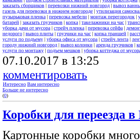
заказать сборщиков
|
перевозки нижний новгород
|
вывоз ванн
газель для перевозки в нижнем новгороде
|
утилизация самосва
пузырьковая пленка
|
перевозка мебели
|
монтаж перегородок
|
батарей
|
заказать грузчиков
|
копка
|
такелажники на час
|
транс
уборка дачи от мусора
|
стрейч пленка
|
перевозка сейфа
|
демон
недорого
|
вывоз плиты
|
грузчики на час
|
копка траншей
|
расс
услуги по подъему
|
уборка офиса от мусора
|
стрейч лента
|
лен
городу нижний новгород
|
вывоз колонки
|
аренда грузчиков
|
к
услуги по монтажу
|
подъем мешков
|
уборка коттеджа от мусор
07.10.2017 в 13:25
комментировать
Интересно
Вам интересно
Больше не интересно
(
0
)
Коробки для переезда 
Картонные коробки много