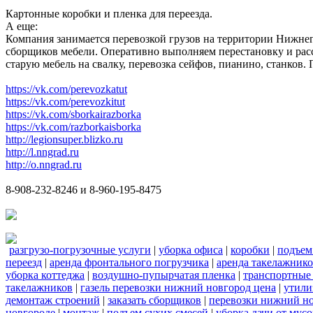
Картонные коробки и пленка для переезда.
А еще:
Компания занимается перевозкой грузов на территории Нижнег
сборщиков мебели. Оперативно выполняем перестановку и расс
старую мебель на свалку, перевозка сейфов, пианино, станков
https://vk.com/perevozkatut
https://vk.com/perevozkitut
https://vk.com/sborkairazborka
https://vk.com/razborkaisborka
http://legionsuper.blizko.ru
http://l.nngrad.ru
http://o.nngrad.ru
8-908-232-8246 и 8-960-195-8475
разгрузо-погрузочные услуги
|
уборка офиса
|
коробки
|
подъем
переезд
|
аренда фронтального погрузчика
|
аренда такелажник
уборка коттеджа
|
воздушно-пупырчатая пленка
|
транспортные
такелажников
|
газель перевозки нижний новгород цена
|
утили
демонтаж строений
|
заказать сборщиков
|
перевозки нижний н
новгороде
|
монтаж
|
подъем сухих смесей
|
уборка дачи от мусо