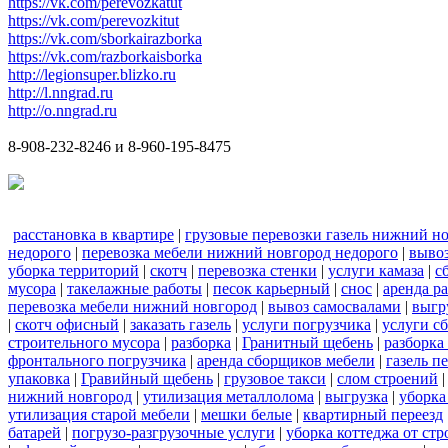
https://vk.com/perevozkatut
https://vk.com/perevozkitut
https://vk.com/sborkairazborka
https://vk.com/razborkaisborka
http://legionsuper.blizko.ru
http://l.nngrad.ru
http://o.nngrad.ru
8-908-232-8246 и 8-960-195-8475
расстановка в квартире
|
грузовые перевозки газель нижний н
недорого
|
перевозка мебели нижний новгород недорого
|
вывоз
уборка территорий
|
скотч
|
перевозка стенки
|
услуги камаза
|
с
мусора
|
такелажные работы
|
песок карьерный
|
снос
|
аренда р
перевозка мебели нижний новгород
|
вывоз самосвалами
|
выгр
|
скотч офисный
|
заказать газель
|
услуги погрузчика
|
услуги с
строительного мусора
|
разборка
|
Гранитный щебень
|
разборка
фронтального погрузчика
|
аренда сборщиков мебели
|
газель п
упаковка
|
Гравийный щебень
|
грузовое такси
|
слом строений
нижний новгород
|
утилизация металлолома
|
выгрузка
|
уборка
утилизация старой мебели
|
мешки белые
|
квартирный переезд
батарей
|
погрузо-разгрузочные услуги
|
уборка коттеджа от ст