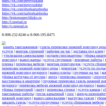
https://vk.com/perevozkatut
https://vk.com/perevozkitut
https://vk.com/sborkairazborka
https://vk.com/razborkaisborka
http://legionsuper.blizko.ru
http://l.nngrad.ru
http://o.nngrad.ru
8-908-232-8246 и 8-960-195-8475
нанять такелажников
|
газель перевозки нижний новгород цен
услуги
|
монтаж строений
|
рабочие на час
|
доставка под ключ
|
|
утилизация самосвалами
|
подъем гипсокартона
|
уборка кварт
новгород
|
вывоз ванны
|
услуги грузчиков
|
земляные работы
|
пленка
|
перевозка мебели
|
монтаж перегородок
|
услуги сборщ
перевозки нижний новгород цены
|
демонтаж
|
услуги по подъ
нижний новгород недорого
|
вывоз плиты
|
грузчики на час
|
ко
уборка коттеджа от мусора
|
лента
|
перевозка пианино
|
спецте
расстановка в квартире
|
грузовые перевозки газель нижний но
недорого
|
перевозка мебели нижний новгород недорого
|
вывоз
уборка территорий
|
скотч
|
перевозка стенки
|
услуги камаза
|
с
такелажные работы
|
песок карьерный
|
снос
|
аренда разнорабо
нижний новгород
|
вывоз самосвалами
|
выгрузка газели
|
уборк
заказать газель
|
услуги погрузчика
|
услуги сборщиков мебели