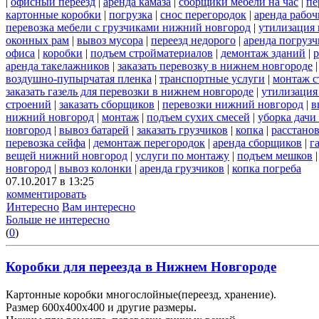
|
офисный переезд
|
аренда камаза
|
сборщики мебели на час
|
пе
картонные коробки
|
погрузка
|
снос перегородок
|
аренда рабоч
перевозка мебели с грузчиками нижний новгород
|
утилизация
оконных рам
|
вывоз мусора
|
переезд недорого
|
аренда погрузч
офиса
|
коробки
|
подъем стройматериалов
|
демонтаж зданий
|
р
аренда такелажников
|
заказать перевозку в нижнем новгороде
воздушно-пупырчатая пленка
|
транспортные услуги
|
монтаж с
заказать газель для перевозки в нижнем новгороде
|
утилизация
строений
|
заказать сборщиков
|
перевозки нижний новгород
|
в
нижний новгород
|
монтаж
|
подъем сухих смесей
|
уборка дачи
новгород
|
вывоз батарей
|
заказать грузчиков
|
копка
|
расстано
перевозка сейфа
|
демонтаж перегородок
|
аренда сборщиков
|
г
вещей нижний новгород
|
услуги по монтажу
|
подъем мешков
новгород
|
вывоз колонки
|
аренда грузчиков
|
копка погреба
07.10.2017 в 13:25
комментировать
Интересно
Вам интересно
Больше не интересно
(
0
)
Коробки для переезда в Нижнем Новгороде
Картонные коробки многослойные(переезд, хранение).
Размер 600х400х400 и другие размеры.