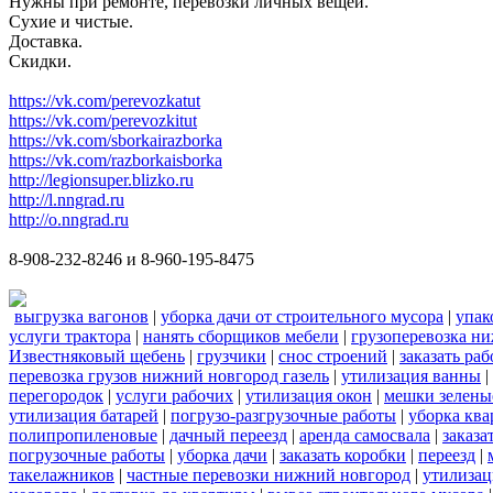
Нужны при ремонте, перевозки личных вещей.
Сухие и чистые.
Доставка.
Скидки.
https://vk.com/perevozkatut
https://vk.com/perevozkitut
https://vk.com/sborkairazborka
https://vk.com/razborkaisborka
http://legionsuper.blizko.ru
http://l.nngrad.ru
http://o.nngrad.ru
8-908-232-8246 и 8-960-195-8475
выгрузка вагонов
|
уборка дачи от строительного мусора
|
упак
услуги трактора
|
нанять сборщиков мебели
|
грузоперевозка н
Известняковый щебень
|
грузчики
|
снос строений
|
заказать ра
перевозка грузов нижний новгород газель
|
утилизация ванны
|
перегородок
|
услуги рабочих
|
утилизация окон
|
мешки зелены
утилизация батарей
|
погрузо-разгрузочные работы
|
уборка кв
полипропиленовые
|
дачный переезд
|
аренда самосвала
|
заказа
погрузочные работы
|
уборка дачи
|
заказать коробки
|
переезд
|
такелажников
|
частные перевозки нижний новгород
|
утилизац