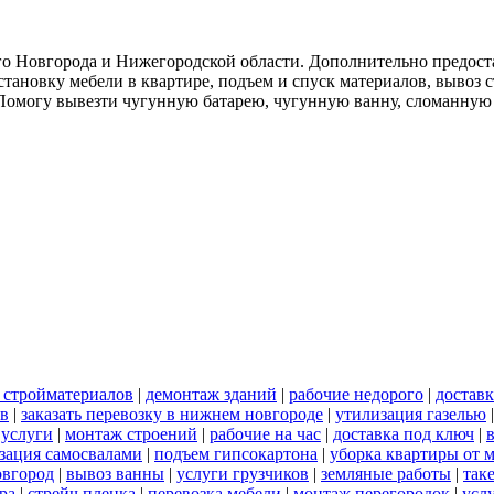
о Новгорода и Нижегородской области. Дополнительно предоста
тановку мебели в квартире, подъем и спуск материалов, вывоз 
. Помогу вывезти чугунную батарею, чугунную ванну, сломанную
 стройматериалов
|
демонтаж зданий
|
рабочие недорого
|
доставк
ов
|
заказать перевозку в нижнем новгороде
|
утилизация газелью
 услуги
|
монтаж строений
|
рабочие на час
|
доставка под ключ
|
зация самосвалами
|
подъем гипсокартона
|
уборка квартиры от 
овгород
|
вывоз ванны
|
услуги грузчиков
|
земляные работы
|
так
ра
|
стрейч пленка
|
перевозка мебели
|
монтаж перегородок
|
усл