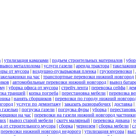
а
|
утилизация камазами
|
подъем строительных материалов
|
убор
вывоз металлолома
|
услуги газели
|
аренда трактора
|
такелажни
иры от мусора
|
воздушно-пузырьковая пленка
|
грузоперевозки
|
такелажники на час
|
транспортные перевозки нижний новгород
иков
|
автомобильные перевозки нижний новгород
|
вывоз батар
ему
|
уборка офиса от мусора
|
стрейч лента
|
перевозка сейфа
|
дем
пка траншей
|
копка погреба
|
перестановка мебели
|
перевозка в
хника
|
нанять сборщиков
|
перевозки по городу нижний новгоро
вгород
|
услуги по демонтажу
|
заказать разнорабочих
|
доставка
|
 газелью
|
погрузка газели
|
погрузка фуры
|
уборка
|
перестановк
борщики на час
|
перевозки на газели нижний новгород частники
чих
|
вывоз старой мебели
|
скотч малярный
|
перевозка дивана
|
у
а от строительного мусора
|
сборка
|
чернозем
|
сборка мебели
|
с
|
перевозки нижний новгород недорого
|
утилизация мусора
|
выг