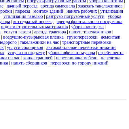
зация плиты
|
погрузо-разгрузочные работы
|
уборка квартиры
|
ые
|
дачный переезд
|
аренда самосвала
|
заказать такелажников
|
оробки
|
переезд
|
монтаж зданий
|
нанять рабочих
|
утилизация
д
|
утилизация газелью
|
разгрузо-погрузочные услуги
|
уборка
усора
|
коттеджный переезд
|
аренда фронтального погрузчика
|
|
подъем строительных материалов
|
уборка коттеджа
|
а
|
услуги газели
|
аренда трактора
|
нанять такелажников
|
|
воздушно-пузырьковая пленка
|
грузоперевозки
|
демонтаж
недорого
|
такелажники на час
|
транспортные перевозки
ок
|
услуги сборщиков
|
автомобильные перевозки нижний
аж
|
услуги по подъему
|
уборка офиса от мусора
|
стрейч лента
|
ики на час
|
копка траншей
|
перестановка мебели
|
перевозка
ника
|
нанять сборщиков
|
перевозки по городу нижний