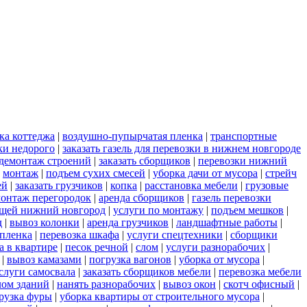
ка коттеджа
|
воздушно-пупырчатая пленка
|
транспортные
ки недорого
|
заказать газель для перевозки в нижнем новгороде
демонтаж строений
|
заказать сборщиков
|
перевозки нижний
|
монтаж
|
подъем сухих смесей
|
уборка дачи от мусора
|
стрейч
ей
|
заказать грузчиков
|
копка
|
расстановка мебели
|
грузовые
онтаж перегородок
|
аренда сборщиков
|
газель перевозки
ещей нижний новгород
|
услуги по монтажу
|
подъем мешков
|
д
|
вывоз колонки
|
аренда грузчиков
|
ландшафтные работы
|
пленка
|
перевозка шкафа
|
услуги спецтехники
|
сборщики
а в квартире
|
песок речной
|
слом
|
услуги разнорабочих
|
|
вывоз камазами
|
погрузка вагонов
|
уборка от мусора
|
слуги самосвала
|
заказать сборщиков мебели
|
перевозка мебели
лом зданий
|
нанять разнорабочих
|
вывоз окон
|
скотч офисный
|
рузка фуры
|
уборка квартиры от строительного мусора
|