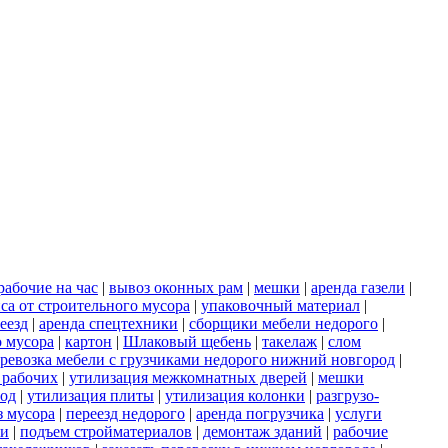
рабочие на час
|
вывоз оконных рам
|
мешки
|
аренда газели
|
са от строительного мусора
|
упаковочный материал
|
еезд
|
аренда спецтехники
|
сборщики мебели недорого
|
о мусора
|
картон
|
Шлаковый щебень
|
такелаж
|
слом
ревозка мебели с грузчиками недорого нижний новгород
|
 рабочих
|
утилизация межкомнатных дверей
|
мешки
род
|
утилизация плиты
|
утилизация колонки
|
разгрузо-
з мусора
|
переезд недорого
|
аренда погрузчика
|
услуги
ки
|
подъем стройматериалов
|
демонтаж зданий
|
рабочие