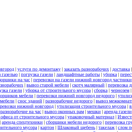
овгород
|
услуги по демонтажу
|
заказать разнорабочих
|
доставка
 газелью
|
погрузка газели
|
ландшафтные работы
|
уборка
|
перес
борщики на час
|
перевозки на газели нижний новгород частники
азнорабочих
|
вывоз старой мебели
|
скотч малярный
|
перевозка 
узка газели
|
уборка от строительного мусора
|
сборка
|
чернозем
борщиков мебели
|
перевозки нижний новгород недорого
|
утилиз
 мебели
|
снос зданий
|
разнорабочие недорого
|
вывоз межкомнат
еревозки нижний новгород
|
утилизация строительного мусора
|
в
|
разнорабочие на час
|
вывоз оконных рам
|
мешки
|
аренда газели
 офиса от строительного мусора
|
упаковочный материал
|
Извест
|
аренда спецтехники
|
сборщики мебели недорого
|
перевозка гр
роительного мусора
|
картон
|
Шлаковый щебень
|
такелаж
|
слом п