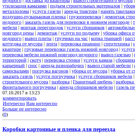
недорого
|
доставка до квартиры
|
вывоз строительного мусора
утилизация камазами
|
подъем строительных материалов
|
уборк
металлолома
|
услуги газели
|
аренда трактора
|
нанять такелаж
воздушно-пузырьковая пленка
|
грузоперевозки
|
демонтаж стр
недорого
|
заказать газель для перевозки в нижнем новгороде
|
мебели
|
монтаж перегородок
|
услуги сборщиков
|
автомобильн
новгород цены
|
демонтаж
|
услуги по подъему
|
уборка офиса о
недорого
|
вывоз плиты
|
грузчики на час
|
копка траншей
|
расс
коттеджа от мусора
|
лента
|
перевозка пианино
|
спецтехника
|
квартире
|
грузовые перевозки газель нижний новгород
|
услуг
перевозка мебели нижний новгород недорого
|
вывоз газелью
|
территорий
|
скотч
|
перевозка стенки
|
услуги камаза
|
сборщики
карьерный
|
снос
|
аренда разнорабочих
|
вывоз старой мебели
|
самосвалами
|
погрузка вагонов
|
уборка от мусора
|
уборка от 
заказать газель
|
услуги погрузчика
|
услуги сборщиков мебели
строительного мусора
|
разборка
|
Гранитный щебень
|
разборка
фронтального погрузчика
|
аренда сборщиков мебели
|
газель п
07.10.2017 в 13:23
комментировать
Интересно
Вам интересно
Больше не интересно
(
0
)
Коробки картонные и пленка для переезда