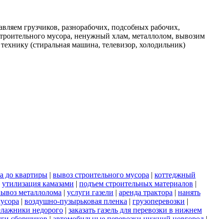
вляем грузчиков, разнорабочих, подсобных рабочих,
строительного мусора, ненужный хлам, металлолом, вывозим
 технику (стиральная машина, телевизор, холодильник)
а до квартиры
|
вывоз строительного мусора
|
коттеджный
|
утилизация камазами
|
подъем строительных материалов
|
вывоз металлолома
|
услуги газели
|
аренда трактора
|
нанять
мусора
|
воздушно-пузырьковая пленка
|
грузоперевозки
|
елажники недорого
|
заказать газель для перевозки в нижнем
уги сборщиков
|
автомобильные перевозки нижний новгород
|