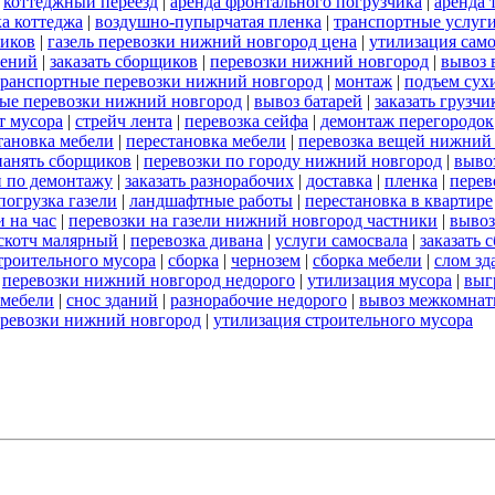
|
коттеджный переезд
|
аренда фронтального погрузчика
|
аренда 
а коттеджа
|
воздушно-пупырчатая пленка
|
транспортные услуг
ников
|
газель перевозки нижний новгород цена
|
утилизация сам
оений
|
заказать сборщиков
|
перевозки нижний новгород
|
вывоз 
транспортные перевозки нижний новгород
|
монтаж
|
подъем сух
ые перевозки нижний новгород
|
вывоз батарей
|
заказать грузчи
т мусора
|
стрейч лента
|
перевозка сейфа
|
демонтаж перегородок
тановка мебели
|
перестановка мебели
|
перевозка вещей нижний
нанять сборщиков
|
перевозки по городу нижний новгород
|
выво
и по демонтажу
|
заказать разнорабочих
|
доставка
|
пленка
|
перев
погрузка газели
|
ландшафтные работы
|
перестановка в квартире
 на час
|
перевозки на газели нижний новгород частники
|
вывоз
скотч малярный
|
перевозка дивана
|
услуги самосвала
|
заказать 
строительного мусора
|
сборка
|
чернозем
|
сборка мебели
|
слом зд
|
перевозки нижний новгород недорого
|
утилизация мусора
|
выг
 мебели
|
снос зданий
|
разнорабочие недорого
|
вывоз межкомнат
еревозки нижний новгород
|
утилизация строительного мусора