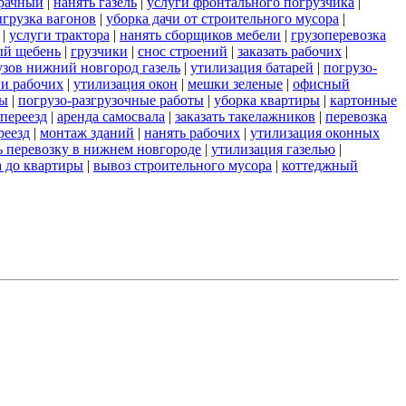
зрачный
|
нанять газель
|
услуги фронтального погрузчика
|
грузка вагонов
|
уборка дачи от строительного мусора
|
|
услуги трактора
|
нанять сборщиков мебели
|
грузоперевозка
ый щебень
|
грузчики
|
снос строений
|
заказать рабочих
|
узов нижний новгород газель
|
утилизация батарей
|
погрузо-
ги рабочих
|
утилизация окон
|
мешки зеленые
|
офисный
ты
|
погрузо-разгрузочные работы
|
уборка квартиры
|
картонные
переезд
|
аренда самосвала
|
заказать такелажников
|
перевозка
реезд
|
монтаж зданий
|
нанять рабочих
|
утилизация оконных
ь перевозку в нижнем новгороде
|
утилизация газелью
|
а до квартиры
|
вывоз строительного мусора
|
коттеджный