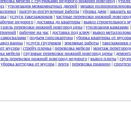
ревозка мебели с грузчиками недорого нижний новгород
|
утили
их
|
утилизация межкомнатных дверей
|
мешки полипропиленов
 колонки
|
разгрузо-погрузочные работы
|
уборка дачи
|
заказать к
ика
|
услуги такелажников
|
частные перевозки нижний новгоро
абочие недорого
|
доставка до квартиры
|
вывоз строительного м
|
газель перевозки нижний новгород цена
|
утилизация камазами
троений
|
рабочие на час
|
доставка под ключ
|
вывоз металлолом
 самосвалами
|
подъем гипсокартона
|
уборка квартиры от мусора
ывоз ванны
|
услуги грузчиков
|
земляные работы
|
такелажники 
 от мусора
|
стрейч пленка
|
перевозка мебели
|
монтаж перегород
вка мебели
|
грузовые перевозки нижний новгород цены
|
демонт
азель перевозки нижний новгород недорого
|
вывоз плиты
|
грузч
|
уборка коттеджа от мусора
|
лента
|
перевозка пианино
|
спецтех