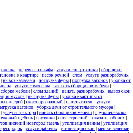
|
пленка
|
перевозка шкафа
|
услуги спецтехники
|
сборщики
тановка в квартире
|
песок речной
|
слом
|
услуги разнорабочих
|
|
вывоз камазами
|
погрузка фуры
|
погрузка вагонов
|
уборка от
дивана
|
услуги самосвала
|
заказать сборщиков мебели
|
|
сборка мебели
|
слом зданий
|
нанять разнорабочих
|
вывоз окон
ация мусора
|
выгрузка фуры
|
уборка квартиры от
ных дверей
|
скотч прозрачный
|
нанять газель
|
услуги
ыгрузка вагонов
|
уборка дачи от строительного мусора
|
|
услуги трактора
|
нанять сборщиков мебели
|
грузоперевозка
няковый щебень
|
грузчики
|
снос строений
|
заказать рабочих
|
узов нижний новгород газель
|
утилизация ванны
|
утилизация
ерегородок
|
услуги рабочих
|
утилизация окон
|
мешки зеленые