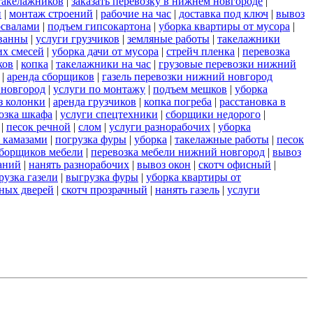
такелажников
|
заказать перевозку в нижнем новгороде
|
и
|
монтаж строений
|
рабочие на час
|
доставка под ключ
|
вывоз
освалами
|
подъем гипсокартона
|
уборка квартиры от мусора
|
ванны
|
услуги грузчиков
|
земляные работы
|
такелажники
их смесей
|
уборка дачи от мусора
|
стрейч пленка
|
перевозка
ков
|
копка
|
такелажники на час
|
грузовые перевозки нижний
|
аренда сборщиков
|
газель перевозки нижний новгород
 новгород
|
услуги по монтажу
|
подъем мешков
|
уборка
з колонки
|
аренда грузчиков
|
копка погреба
|
расстановка в
озка шкафа
|
услуги спецтехники
|
сборщики недорого
|
|
песок речной
|
слом
|
услуги разнорабочих
|
уборка
 камазами
|
погрузка фуры
|
уборка
|
такелажные работы
|
песок
сборщиков мебели
|
перевозка мебели нижний новгород
|
вывоз
аний
|
нанять разнорабочих
|
вывоз окон
|
скотч офисный
|
рузка газели
|
выгрузка фуры
|
уборка квартиры от
ных дверей
|
скотч прозрачный
|
нанять газель
|
услуги