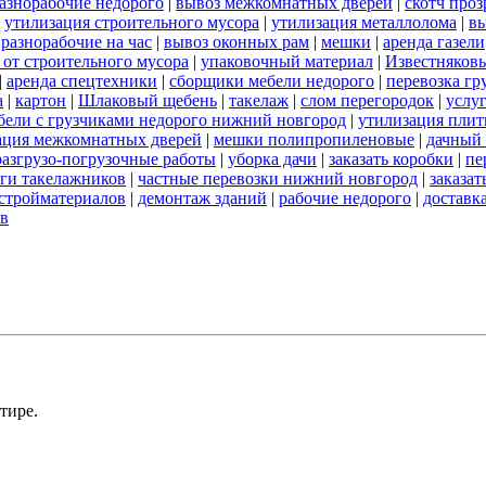
азнорабочие недорого
|
вывоз межкомнатных дверей
|
скотч про
|
утилизация строительного мусора
|
утилизация металлолома
|
вы
|
разнорабочие на час
|
вывоз оконных рам
|
мешки
|
аренда газели
 от строительного мусора
|
упаковочный материал
|
Известняков
|
аренда спецтехники
|
сборщики мебели недорого
|
перевозка гр
а
|
картон
|
Шлаковый щебень
|
такелаж
|
слом перегородок
|
услу
бели с грузчиками недорого нижний новгород
|
утилизация пли
ация межкомнатных дверей
|
мешки полипропиленовые
|
дачный 
разгрузо-погрузочные работы
|
уборка дачи
|
заказать коробки
|
пе
ги такелажников
|
частные перевозки нижний новгород
|
заказат
стройматериалов
|
демонтаж зданий
|
рабочие недорого
|
доставк
ов
тире.