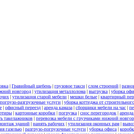
овка
|
Гравийный щебень
|
грузовое такси
|
слом строений
|
разно
ижний новгород
|
утилизация металлолома
|
выгрузка
|
уборка офи
бочих
|
утилизация старой мебели
|
мешки белые
|
квартирный пер
погрузо-разгрузочные услуги
|
уборка коттеджа от строительног
е
|
офисный переезд
|
аренда камаза
|
сборщики мебели на час
|
пе
артиры
|
картонные коробки
|
погрузка
|
снос перегородок
|
аренда
ть такелажников
|
перевозка мебели с грузчиками нижний новго
монтаж зданий
|
нанять рабочих
|
утилизация оконных рам
|
выво
ия газелью
|
разгрузо-погрузочные услуги
|
уборка офиса
|
короб