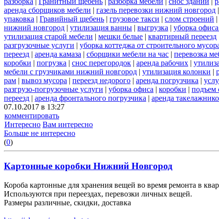
разборка
|
Гранитный щебень
|
разборка мебели
|
снос зданий
|
р
аренда сборщиков мебели
|
газель перевозки нижний новгород
упаковка
|
Гравийный щебень
|
грузовое такси
|
слом строений
нижний новгород
|
утилизация ванны
|
выгрузка
|
уборка офиса
утилизация старой мебели
|
мешки белые
|
квартирный переезд
разгрузочные услуги
|
уборка коттеджа от строительного мусор
переезд
|
аренда камаза
|
сборщики мебели на час
|
перевозка ме
коробки
|
погрузка
|
снос перегородок
|
аренда рабочих
|
утилиз
мебели с грузчиками нижний новгород
|
утилизация колонки
|
рам
|
вывоз мусора
|
переезд недорого
|
аренда погрузчика
|
услу
разгрузо-погрузочные услуги
|
уборка офиса
|
коробки
|
подъем 
переезд
|
аренда фронтального погрузчика
|
аренда такелажник
07.10.2017 в 13:27
комментировать
Интересно
Вам интересно
Больше не интересно
(
0
)
Картонные коробки Нижний Новгород
Короба картонные для хранения вещей во время ремонта в квар
Используются при переездах, перевозки личных вещей.
Размеры различные, скидки, доставка