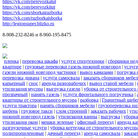
https://vk.com/perevozkatut
https://vk.com/perevozkitut
https://vk.com/sborkairazborka
https://vk.com/razborkaisborka
http://legionsuper.blizko.ru
8-908-232-8246 и 8-960-195-8475
пленка
|
перевозка шкафа
|
услуги спецтехники
|
сборщики нед
квартире
|
грузовые перевозки газель нижний новгород
|
услуг
газели нижний новгород частники
|
вывоз камазами
|
погрузка
перевозка дивана
|
услуги самосвала
|
заказать сборщиков мебе
карьерный
|
снос
|
аренда разнорабочих
|
вывоз старой мебели
|
утилизация мусора
|
выгрузка газели
|
уборка от строительного
прозрачный
|
нанять газель
|
услуги фронтального погрузчика
|
квартиры от строительного мусора
|
разборка
|
Гранитный щебе
услуги трактора
|
нанять сборщиков мебели
|
грузоперевозка н
щебень
|
грузовое такси
|
слом строений
|
заказать рабочих
|
ути
нижний новгород газель
|
утилизация ванны
|
выгрузка
|
уборка
утилизация окон
|
мешки зеленые
|
офисный переезд
|
аренда ка
разгрузочные услуги
|
уборка коттеджа от строительного мусор
полипропиленовые
|
дачный переезд
|
аренда самосвала
|
заказа