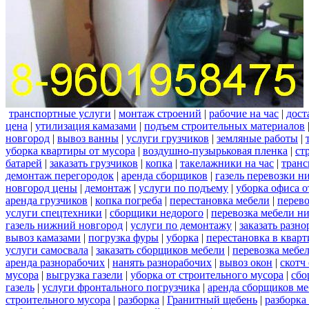
транспортные услуги
|
монтаж строений
|
рабочие на час
|
дост
цена
|
утилизация камазами
|
подъем строительных материалов
новгород
|
вывоз ванны
|
услуги грузчиков
|
земляные работы
|
уборка квартиры от мусора
|
воздушно-пузырьковая пленка
|
ст
батарей
|
заказать грузчиков
|
копка
|
такелажники на час
|
транс
демонтаж перегородок
|
аренда сборщиков
|
газель перевозки 
новгород цены
|
демонтаж
|
услуги по подъему
|
уборка офиса о
аренда грузчиков
|
копка погреба
|
перестановка мебели
|
перев
услуги спецтехники
|
сборщики недорого
|
перевозка мебели н
газель нижний новгород
|
услуги по демонтажу
|
заказать разн
вывоз камазами
|
погрузка фуры
|
уборка
|
перестановка в кварт
услуги самосвала
|
заказать сборщиков мебели
|
перевозка мебе
аренда разнорабочих
|
нанять разнорабочих
|
вывоз окон
|
скотч
мусора
|
выгрузка газели
|
уборка от строительного мусора
|
сбо
газель
|
услуги фронтального погрузчика
|
аренда сборщиков м
строительного мусора
|
разборка
|
Гранитный щебень
|
разборка