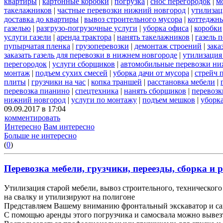
квартиры
|
картонные коробки
|
погрузка
|
снос перегородок
|
м
такелажников
|
частные перевозки нижний новгород
|
утилизац
доставка до квартиры
|
вывоз строительного мусора
|
коттеджны
газелью
|
разгрузо-погрузочные услуги
|
уборка офиса
|
коробки
услуги газели
|
аренда трактора
|
нанять такелажников
|
газель 
пупырчатая пленка
|
грузоперевозки
|
демонтаж строений
|
зака
заказать газель для перевозки в нижнем новгороде
|
утилизация
перегородок
|
услуги сборщиков
|
автомобильные перевозки ни
монтаж
|
подъем сухих смесей
|
уборка дачи от мусора
|
стрейч 
плиты
|
грузчики на час
|
копка траншей
|
расстановка мебели
|
перевозка пианино
|
спецтехника
|
нанять сборщиков
|
перевозк
нижний новгород
|
услуги по монтажу
|
подъем мешков
|
уборка
09.09.2017 в 17:04
комментировать
Интересно
Вам интересно
Больше не интересно
(
0
)
Перевозка мебели, грузчики, переезды, сборка и р
Утилизация старой мебели, вывоз строительного, технического 
на свалку и утилизируют на полигоне
Представляем Вашему вниманию фронтальный экскаватор и са
С помощью аренды этого погрузчика и самосвала можно вывез