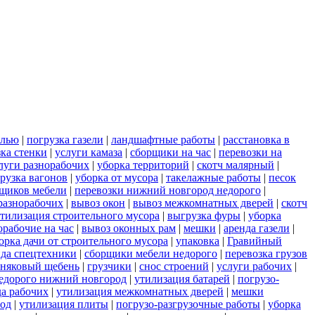
елью
|
погрузка газели
|
ландшафтные работы
|
расстановка в
зка стенки
|
услуги камаза
|
сборщики на час
|
перевозки на
луги разнорабочих
|
уборка территорий
|
скотч малярный
|
рузка вагонов
|
уборка от мусора
|
такелажные работы
|
песок
рщиков мебели
|
перевозки нижний новгород недорого
|
разнорабочих
|
вывоз окон
|
вывоз межкомнатных дверей
|
скотч
тилизация строительного мусора
|
выгрузка фуры
|
уборка
орабочие на час
|
вывоз оконных рам
|
мешки
|
аренда газели
|
орка дачи от строительного мусора
|
упаковка
|
Гравийный
нда спецтехники
|
сборщики мебели недорого
|
перевозка грузов
тняковый щебень
|
грузчики
|
снос строений
|
услуги рабочих
|
недорого нижний новгород
|
утилизация батарей
|
погрузо-
да рабочих
|
утилизация межкомнатных дверей
|
мешки
род
|
утилизация плиты
|
погрузо-разгрузочные работы
|
уборка