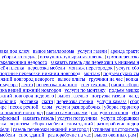
авка под ключ
|
вывоз металлолома
|
услуги газели
|
аренда тракт
|
уборка коттеджа
|
воздушно-пупырчатая пленка
|
грузоперевозк
такелажники недорого
|
заказать газель для перевозки в нижнем 
рейч пленка
|
перевозка мебели
|
монтаж перегородок
|
услуги сб
портные перевозки нижний новгород
|
монтаж
|
подъем сухих см
нижний новгород недорого
|
вывоз плиты
|
грузчики на час
|
копка
т мусора
|
лента
|
перевозка пианино
|
спецтехника
|
нанять сбор
озка вещей нижний новгород
|
услуги по монтажу
|
подъем мешк
ижний новгород недорого
|
вывоз газелью
|
погрузка газели
|
ланд
орабочих
|
доставка
|
скотч
|
перевозка стенки
|
услуги камаза
|
сбо
ире
|
песок речной
|
слом
|
услуги разнорабочих
|
уборка террито
ли нижний новгород
|
вывоз самосвалами
|
погрузка вагонов
|
убо
 офисный
|
заказать газель
|
услуги погрузчика
|
услуги сборщико
рка
|
чернозем
|
сборка мебели
|
слом зданий
|
разнорабочие недо
ебели
|
газель перевозки нижний новгород
|
утилизация строител
 мебели
|
снос зданий
|
разнорабочие на час
|
вывоз оконных рам