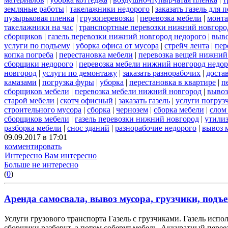
земляные работы
|
такелажники недорого
|
заказать газель для
пузырьковая пленка
|
грузоперевозки
|
перевозка мебели
|
монта
такелажники на час
|
транспортные перевозки нижний новгоро
сборщиков
|
газель перевозки нижний новгород недорого
|
выв
услуги по подъему
|
уборка офиса от мусора
|
стрейч лента
|
пер
копка погреба
|
перестановка мебели
|
перевозка вещей нижний
сборщики недорого
|
перевозка мебели нижний новгород недор
новгород
|
услуги по демонтажу
|
заказать разнорабочих
|
доста
камазами
|
погрузка фуры
|
уборка
|
перестановка в квартире
|
п
сборщиков мебели
|
перевозка мебели нижний новгород
|
вывоз
старой мебели
|
скотч офисный
|
заказать газель
|
услуги погруз
строительного мусора
|
сборка
|
чернозем
|
сборка мебели
|
слом
сборщиков мебели
|
газель перевозки нижний новгород
|
утилиз
разборка мебели
|
снос зданий
|
разнорабочие недорого
|
вывоз 
09.09.2017 в 17:01
комментировать
Интересно
Вам интересно
Больше не интересно
(
0
)
Аренда самосвала, вывоз мусора, грузчики, подъе
Услуги грузового транспорта Газель с грузчиками. Газель испо
сборщики разберут, а потом соберут мебель. Аккуратный переез