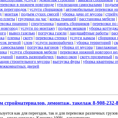
 перевозки в нижнем новгороде
|
утилизация самосвалами
|
подъем
ж перегородок
|
услуги сборщиков
|
автомобильные перевозки н
д
|
монтаж
|
подъем сухих смесей
|
уборка дачи от мусора
|
стрейч
оз плиты
|
грузчики на час
|
копка траншей
|
расстановка мебели
|
евозка пианино
|
спецтехника
|
нанять сборщиков
|
перевозки по
 новгород
|
услуги по монтажу
|
подъем мешков
|
уборка коттедж
ого
|
вывоз газелью
|
погрузка газели
|
ландшафтные работы
|
рас
вка
|
пленка
|
скотч
|
перевозка стенки
|
услуги камаза
|
сборщики 
есок речной
|
слом
|
услуги разнорабочих
|
уборка территорий
|
ск
 самосвалами
|
погрузка вагонов
|
уборка от мусора
|
такелажные
чика
|
услуги сборщиков мебели
|
перевозки нижний новгород не
 зданий
|
нанять разнорабочих
|
вывоз окон
|
скотч прозрачный
|
н
ация строительного мусора
|
выгрузка фуры
|
уборка квартиры о
межкомнатных дверей
м стройматериалов, демонтаж, такелаж 8-908-232-8
льзуется как для переездов, так и для перевозки различных груз
д – кредо команды. Качества 100% - гарантируем.