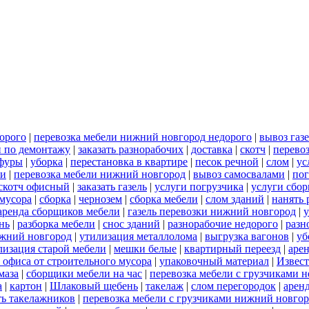
орого
|
перевозка мебели нижний новгород недорого
|
вывоз газ
и по демонтажу
|
заказать разнорабочих
|
доставка
|
скотч
|
перево
 фуры
|
уборка
|
перестановка в квартире
|
песок речной
|
слом
|
ус
ли
|
перевозка мебели нижний новгород
|
вывоз самосвалами
|
пог
скотч офисный
|
заказать газель
|
услуги погрузчика
|
услуги сбо
 мусора
|
сборка
|
чернозем
|
сборка мебели
|
слом зданий
|
нанять 
аренда сборщиков мебели
|
газель перевозки нижний новгород
|
у
нь
|
разборка мебели
|
снос зданий
|
разнорабочие недорого
|
разн
ижний новгород
|
утилизация металлолома
|
выгрузка вагонов
|
уб
лизация старой мебели
|
мешки белые
|
квартирный переезд
|
аре
 офиса от строительного мусора
|
упаковочный материал
|
Извес
маза
|
сборщики мебели на час
|
перевозка мебели с грузчиками 
а
|
картон
|
Шлаковый щебень
|
такелаж
|
слом перегородок
|
арен
ть такелажников
|
перевозка мебели с грузчиками нижний новго