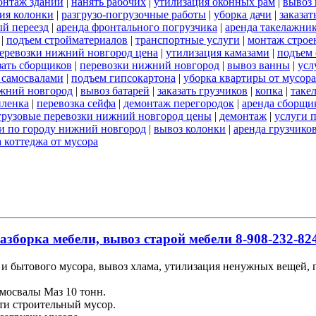
онтаж зданий
|
нанять рабочих
|
утилизация оконных рам
|
вывоз 
ия колонки
|
разгрузо-погрузочные работы
|
уборка дачи
|
заказат
й переезд
|
аренда фронтального погрузчика
|
аренда такелажни
|
подъем стройматериалов
|
транспортные услуги
|
монтаж строе
перевозки нижний новгород цена
|
утилизация камазами
|
подъем 
зать сборщиков
|
перевозки нижний новгород
|
вывоз ванны
|
усл
 самосвалами
|
подъем гипсокартона
|
уборка квартиры от мусора
жний новгород
|
вывоз батарей
|
заказать грузчиков
|
копка
|
таке
пленка
|
перевозка сейфа
|
демонтаж перегородок
|
аренда сборщи
грузовые перевозки нижний новгород цены
|
демонтаж
|
услуги 
и по городу нижний новгород
|
вывоз колонки
|
аренда грузчико
 коттеджа от мусора
азборка мебели, вывоз старой мебели 8-908-232-824
и бытового мусора, вывоз хлама, утилизация ненужных вещей, гр
мосвалы Маз 10 тонн.
ти строительный мусор.