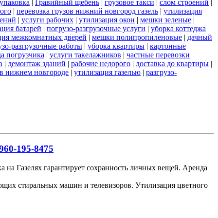
упаковка
|
Гравийный щебень
|
грузовое такси
|
слом строений
|
ого
|
перевозка грузов нижний новгород газель
|
утилизация
оений
|
услуги рабочих
|
утилизация окон
|
мешки зеленые
|
ация батарей
|
погрузо-разгрузочные услуги
|
уборка коттеджа
ция межкомнатных дверей
|
мешки полипропиленовые
|
дачный
узо-разгрузочные работы
|
уборка квартиры
|
картонные
да погрузчика
|
услуги такелажников
|
частные перевозки
в
|
демонтаж зданий
|
рабочие недорого
|
доставка до квартиры
|
у в нижнем новгороде
|
утилизация газелью
|
разгрузо-
960-195-8475
ка на Газелях гарантирует сохранность личных вещей. Аренда
ающих стиральных машин и телевизоров. Утилизация цветного