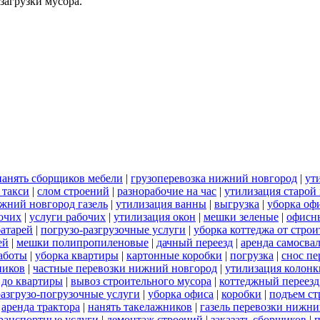
загрузки мусора.
нанять сборщиков мебели
|
грузоперевозка нижний новгород
|
ут
 такси
|
слом строений
|
разнорабочие на час
|
утилизация старой
ижний новгород газель
|
утилизация ванны
|
выгрузка
|
уборка оф
бочих
|
услуги рабочих
|
утилизация окон
|
мешки зеленые
|
офисн
батарей
|
погрузо-разгрузочные услуги
|
уборка коттеджа от стро
ей
|
мешки полипропиленовые
|
дачный переезд
|
аренда самосва
работы
|
уборка квартиры
|
картонные коробки
|
погрузка
|
снос пе
ников
|
частные перевозки нижний новгород
|
утилизация колонк
 до квартиры
|
вывоз строительного мусора
|
коттеджный переезд
разгрузо-погрузочные услуги
|
уборка офиса
|
коробки
|
подъем ст
|
аренда трактора
|
нанять такелажников
|
газель перевозки нижни
ранспортные услуги
|
демонтаж строений
|
заказать сборщиков
|
п