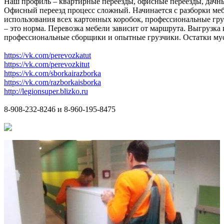
Наш профиль – квартирные переезды, офисные переезды, дачны
Офисный переезд процесс сложный. Начинается с разборки меб
использования всех картонных коробок, профессиональные груз
– это норма. Перевозка мебели зависит от маршрута. Выгрузка
профессиональные сборщики и опытные грузчики. Остатки мусор
https://vk.com/perevozkatut
https://vk.com/perevozkitut
https://vk.com/sborkairazborka
https://vk.com/razborkaisborka
http://legionsuper.blizko.ru
8-908-232-8246 и 8-960-195-8475