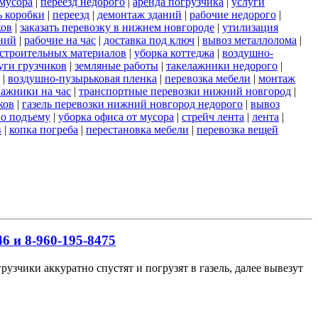
мусора
|
переезд недорого
|
аренда погрузчика
|
услуги
ь коробки
|
переезд
|
демонтаж зданий
|
рабочие недорого
|
ков
|
заказать перевозку в нижнем новгороде
|
утилизация
ний
|
рабочие на час
|
доставка под ключ
|
вывоз металлолома
|
строительных материалов
|
уборка коттеджа
|
воздушно-
уги грузчиков
|
земляные работы
|
такелажники недорого
|
|
воздушно-пузырьковая пленка
|
перевозка мебели
|
монтаж
лажники на час
|
транспортные перевозки нижний новгород
|
ков
|
газель перевозки нижний новгород недорого
|
вывоз
по подъему
|
уборка офиса от мусора
|
стрейч лента
|
лента
|
в
|
копка погреба
|
перестановка мебели
|
перевозка вещей
6 и 8-960-195-8475
узчики аккуратно спустят и погрузят в газель, далее вывезут