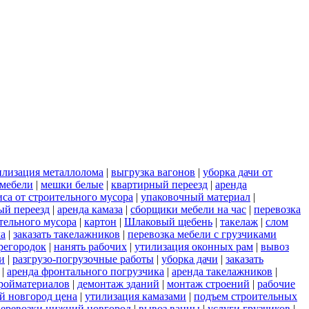
илизация металлолома
|
выгрузка вагонов
|
уборка дачи от
 мебели
|
мешки белые
|
квартирный переезд
|
аренда
иса от строительного мусора
|
упаковочный материал
|
ый переезд
|
аренда камаза
|
сборщики мебели на час
|
перевозка
ительного мусора
|
картон
|
Шлаковый щебень
|
такелаж
|
слом
ла
|
заказать такелажников
|
перевозка мебели с грузчиками
регородок
|
нанять рабочих
|
утилизация оконных рам
|
вывоз
и
|
разгрузо-погрузочные работы
|
уборка дачи
|
заказать
|
аренда фронтального погрузчика
|
аренда такелажников
|
ройматериалов
|
демонтаж зданий
|
монтаж строений
|
рабочие
й новгород цена
|
утилизация камазами
|
подъем строительных
еревозки нижний новгород
|
вывоз ванны
|
услуги грузчиков
|