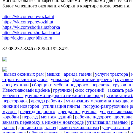
Воспользоваться профессиональными грузчиками для спуска и 
Залог успешного окончания уборки в квартире после ремонта.
https://vk.com/perevozkatut
https://vk.com/perevozkitut
https://vk.com/sborkairazborka
https://vk.com/razborkaisborka
http://legionsuper.blizko.ru
8-908-232-8246 и 8-960-195-8475
вывоз оконных рам
|
мешки
|
аренда газели
|
услуги трактора
|
строительного мусора
|
упаковка
|
Гравийный щебень
|
грузовое
спецтехники
|
сборщики мебели недорого
|
перевозка грузов н
Известняковый щебень
|
грузчики
|
снос строений
|
заказать ра
мебели с грузчиками недорого нижний новгород
|
утилизация 
перегородок
|
аренда рабочих
|
утилизация межкомнатных двер
нижний новгород
|
утилизация плиты
|
погрузо-разгрузочные 
мусора
|
переезд недорого
|
аренда погрузчика
|
услуги такелаж
коробки
|
переезд
|
монтаж зданий
|
рабочие недорого
|
доставка
заказать перевозку в нижнем новгороде
|
утилизация газелью
|
на час
|
доставка под ключ
|
вывоз металлолома
|
услуги газели
материалов
|
уборка коттеджа
|
воздушно-пупырчатая пленка
|
т