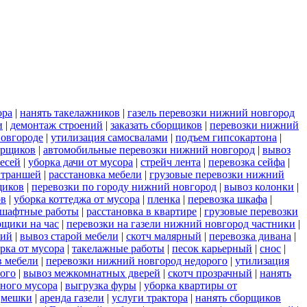
ора
|
нанять такелажников
|
газель перевозки нижний новгород
и
|
демонтаж строений
|
заказать сборщиков
|
перевозки нижний
новгороде
|
утилизация самосвалами
|
подъем гипсокартона
|
орщиков
|
автомобильные перевозки нижний новгород
|
вывоз
есей
|
уборка дачи от мусора
|
стрейч лента
|
перевозка сейфа
|
 траншей
|
расстановка мебели
|
грузовые перевозки нижний
щиков
|
перевозки по городу нижний новгород
|
вывоз колонки
|
ов
|
уборка коттеджа от мусора
|
пленка
|
перевозка шкафа
|
шафтные работы
|
расстановка в квартире
|
грузовые перевозки
рщики на час
|
перевозки на газели нижний новгород частники
|
рий
|
вывоз старой мебели
|
скотч малярный
|
перевозка дивана
|
рка от мусора
|
такелажные работы
|
песок карьерный
|
снос
|
в мебели
|
перевозки нижний новгород недорого
|
утилизация
рого
|
вывоз межкомнатных дверей
|
скотч прозрачный
|
нанять
ьного мусора
|
выгрузка фуры
|
уборка квартиры от
|
мешки
|
аренда газели
|
услуги трактора
|
нанять сборщиков