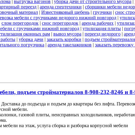
олома
|
выгрузка вагонов
|
уборка дачи от строительного мусора
|
артирный переезд
|
аренда спецтехники
|
сборщики мебели недор
овочный материал
|
Известняковый щебень
|
грузчики
|
снос стр
евозка мебели с грузчиками недорого нижний новгород
|
утилиз
|
слом перегородок
|
снос перегородок
|
аренда рабочих
|
утилиза
мебели с грузчиками нижний новгород
|
утилизация плиты
|
погр
утилизация оконных рам
|
вывоз мусора
|
переезд недорого
|
арен
 работы
|
уборка дачи
|
заказать коробки
|
подъем стройматериало
нтального погрузчика
|
аренда такелажников
|
заказать перевозк
ебели, подъем стройматериалов 8-908-232-8246 и 8-
Доставка до подъезда и подъем до квартиры без лифта. Перевоз
усной мебели.
 колонки, газовой плиты, неисправных холодильников, неработ
ома.
м мебели на этаж, услуга сборка и разборка корпусной мебели