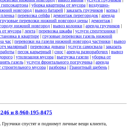
 гипсокартона
|
уборка квартиры от мусора
|
воздушно-
ижний новгород
|
вывоз батарей
|
заказать грузчиков
|
копка
|
 пленка
|
перевозка сейфа
|
демонтаж перегородок
|
аренда
грузовые перевозки нижний новгород цены
|
демонтаж
|
 городу нижний новгород
|
вывоз колонки
|
аренда грузчиков
|
а от мусора
|
лента
|
перевозка шкафа
|
услуги спецтехники
|
становка в квартире
|
грузовые перевозки газель нижний
на час
|
перевозки на газели нижний новгород частники
|
вывоз
отч малярный
|
перевозка дивана
|
услуги самосвала
|
заказать
 работы
|
песок карьерный
|
снос
|
аренда разнорабочих
|
вывоз
дорого
|
утилизация мусора
|
выгрузка газели
|
уборка от
анять газель
|
услуги фронтального погрузчика
|
аренда
т строительного мусора
|
разборка
|
Гранитный щебень
|
246 и 8-960-195-8475
ов. Грузчики спустят и поднимут личные вещи клиента,