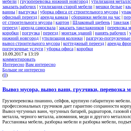
мебели
|
грузоперевозка нижний новгород
|
утилизация металл
заказать рабочих
|
утилизация старой мебели
|
мешки белые
|
кв
ванны
|
выгрузка
|
уборка офиса от строительного мусора
|
упак
офисный переезд
|
аренда камаза
|
сборщики мебели на час
|
пер
от строительного мусора
|
картон
|
Шлаковый щебень
|
такелаж
переезд
|
аренда самосвала
|
заказать такелажников
|
перевозка 
коробки
|
погрузка
|
переезд
|
монтаж зданий
|
нанять рабочих
|
нижний новгород
|
утилизация колонки
|
разгрузо-погрузочные
вывоз строительного мусора
|
коттеджный переезд
|
аренда фро
погрузочные услуги
|
уборка офиса
|
коробки
10.09.2017 в 13:19
комментировать
Интересно
Вам интересно
Больше не интересно
(
0
)
Вывоз мусора, вывоз ванн, грузчики, перевозка м
Грузоперевозка пианино, сейфов, крупную габаритную мебели. 
профессиональных грузчиков дает гарантию сохранности корп
Вывоз чугунных ванн, чугунных батарей, радиаторов, газовой
металла, черного металла, алюминия, меди и другого металлол
Расстановка мебели, разборка мебели и разборка мебели, подъе