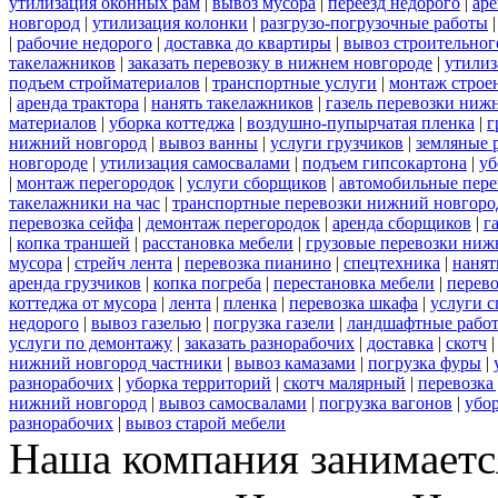
утилизация оконных рам
|
вывоз мусора
|
переезд недорого
|
аре
новгород
|
утилизация колонки
|
разгрузо-погрузочные работы
|
рабочие недорого
|
доставка до квартиры
|
вывоз строительног
такелажников
|
заказать перевозку в нижнем новгороде
|
утилиз
подъем стройматериалов
|
транспортные услуги
|
монтаж строе
|
аренда трактора
|
нанять такелажников
|
газель перевозки ниж
материалов
|
уборка коттеджа
|
воздушно-пупырчатая пленка
|
г
нижний новгород
|
вывоз ванны
|
услуги грузчиков
|
земляные 
новгороде
|
утилизация самосвалами
|
подъем гипсокартона
|
уб
|
монтаж перегородок
|
услуги сборщиков
|
автомобильные пере
такелажники на час
|
транспортные перевозки нижний новгоро
перевозка сейфа
|
демонтаж перегородок
|
аренда сборщиков
|
г
|
копка траншей
|
расстановка мебели
|
грузовые перевозки ниж
мусора
|
стрейч лента
|
перевозка пианино
|
спецтехника
|
нанят
аренда грузчиков
|
копка погреба
|
перестановка мебели
|
перев
коттеджа от мусора
|
лента
|
пленка
|
перевозка шкафа
|
услуги 
недорого
|
вывоз газелью
|
погрузка газели
|
ландшафтные рабо
услуги по демонтажу
|
заказать разнорабочих
|
доставка
|
скотч
нижний новгород частники
|
вывоз камазами
|
погрузка фуры
|
разнорабочих
|
уборка территорий
|
скотч малярный
|
перевозка
нижний новгород
|
вывоз самосвалами
|
погрузка вагонов
|
убор
разнорабочих
|
вывоз старой мебели
Наша компания занимается