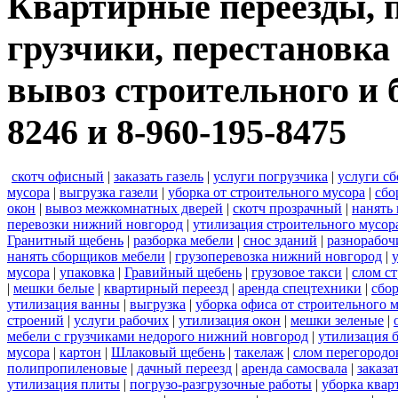
Квартирные переезды, п
грузчики, перестановка
вывоз строительного и 
8246 и 8-960-195-8475
скотч офисный
|
заказать газель
|
услуги погрузчика
|
услуги с
мусора
|
выгрузка газели
|
уборка от строительного мусора
|
сбо
окон
|
вывоз межкомнатных дверей
|
скотч прозрачный
|
нанять 
перевозки нижний новгород
|
утилизация строительного мусор
Гранитный щебень
|
разборка мебели
|
снос зданий
|
разнорабоч
нанять сборщиков мебели
|
грузоперевозка нижний новгород
|
мусора
|
упаковка
|
Гравийный щебень
|
грузовое такси
|
слом с
|
мешки белые
|
квартирный переезд
|
аренда спецтехники
|
сбо
утилизация ванны
|
выгрузка
|
уборка офиса от строительного 
строений
|
услуги рабочих
|
утилизация окон
|
мешки зеленые
|
мебели с грузчиками недорого нижний новгород
|
утилизация 
мусора
|
картон
|
Шлаковый щебень
|
такелаж
|
слом перегородо
полипропиленовые
|
дачный переезд
|
аренда самосвала
|
заказа
утилизация плиты
|
погрузо-разгрузочные работы
|
уборка квар