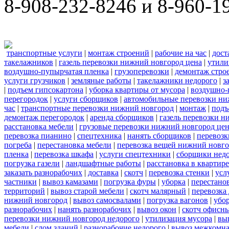
8-908-232-8246 и 8-960-1
транспортные услуги
|
монтаж строений
|
рабочие на час
|
дост
такелажников
|
газель перевозки нижний новгород цена
|
утили
воздушно-пупырчатая пленка
|
грузоперевозки
|
демонтаж стро
услуги грузчиков
|
земляные работы
|
такелажники недорого
|
з
|
подъем гипсокартона
|
уборка квартиры от мусора
|
воздушно-
перегородок
|
услуги сборщиков
|
автомобильные перевозки ни
час
|
транспортные перевозки нижний новгород
|
монтаж
|
подъ
демонтаж перегородок
|
аренда сборщиков
|
газель перевозки 
расстановка мебели
|
грузовые перевозки нижний новгород це
перевозка пианино
|
спецтехника
|
нанять сборщиков
|
перевозк
погреба
|
перестановка мебели
|
перевозка вещей нижний новг
пленка
|
перевозка шкафа
|
услуги спецтехники
|
сборщики нед
погрузка газели
|
ландшафтные работы
|
расстановка в квартире
заказать разнорабочих
|
доставка
|
скотч
|
перевозка стенки
|
усл
частники
|
вывоз камазами
|
погрузка фуры
|
уборка
|
перестанов
территорий
|
вывоз старой мебели
|
скотч малярный
|
перевозка
нижний новгород
|
вывоз самосвалами
|
погрузка вагонов
|
убор
разнорабочих
|
нанять разнорабочих
|
вывоз окон
|
скотч офисн
перевозки нижний новгород недорого
|
утилизация мусора
|
вы
мебели
|
слом зданий
|
разнорабочие недорого
|
вывоз межкомна