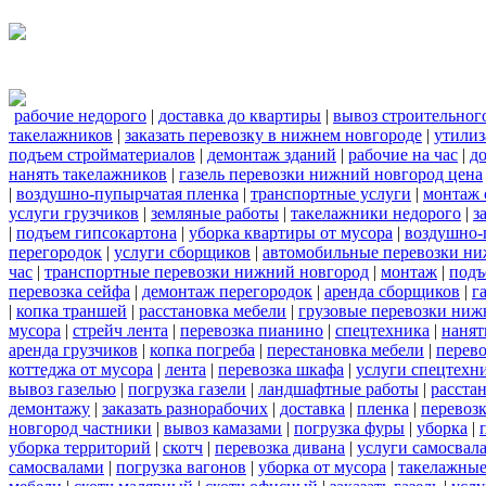
рабочие недорого
|
доставка до квартиры
|
вывоз строительног
такелажников
|
заказать перевозку в нижнем новгороде
|
утилиз
подъем стройматериалов
|
демонтаж зданий
|
рабочие на час
|
д
нанять такелажников
|
газель перевозки нижний новгород цена
|
воздушно-пупырчатая пленка
|
транспортные услуги
|
монтаж 
услуги грузчиков
|
земляные работы
|
такелажники недорого
|
з
|
подъем гипсокартона
|
уборка квартиры от мусора
|
воздушно-
перегородок
|
услуги сборщиков
|
автомобильные перевозки ни
час
|
транспортные перевозки нижний новгород
|
монтаж
|
подъ
перевозка сейфа
|
демонтаж перегородок
|
аренда сборщиков
|
г
|
копка траншей
|
расстановка мебели
|
грузовые перевозки ниж
мусора
|
стрейч лента
|
перевозка пианино
|
спецтехника
|
нанят
аренда грузчиков
|
копка погреба
|
перестановка мебели
|
перев
коттеджа от мусора
|
лента
|
перевозка шкафа
|
услуги спецтехн
вывоз газелью
|
погрузка газели
|
ландшафтные работы
|
расста
демонтажу
|
заказать разнорабочих
|
доставка
|
пленка
|
перевозк
новгород частники
|
вывоз камазами
|
погрузка фуры
|
уборка
|
уборка территорий
|
скотч
|
перевозка дивана
|
услуги самосвал
самосвалами
|
погрузка вагонов
|
уборка от мусора
|
такелажные