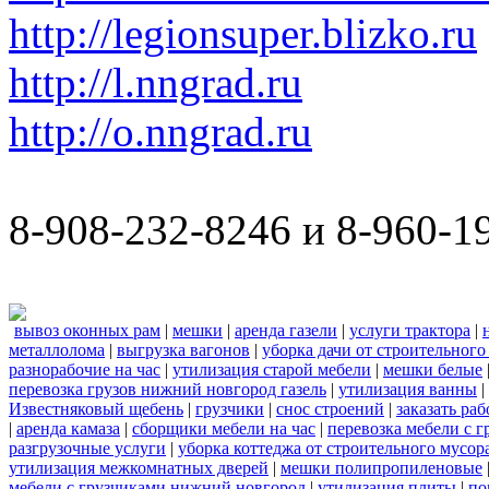
http://legionsuper.blizko.ru
http://l.nngrad.ru
http://o.nngrad.ru
8-908-232-8246 и 8-960-1
вывоз оконных рам
|
мешки
|
аренда газели
|
услуги трактора
|
металлолома
|
выгрузка вагонов
|
уборка дачи от строительного
разнорабочие на час
|
утилизация старой мебели
|
мешки белые
перевозка грузов нижний новгород газель
|
утилизация ванны
|
Известняковый щебень
|
грузчики
|
снос строений
|
заказать ра
|
аренда камаза
|
сборщики мебели на час
|
перевозка мебели с 
разгрузочные услуги
|
уборка коттеджа от строительного мусор
утилизация межкомнатных дверей
|
мешки полипропиленовые
мебели с грузчиками нижний новгород
|
утилизация плиты
|
по