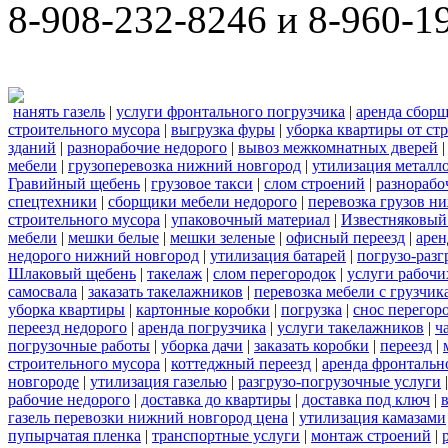
8-908-232-8246 и 8-960-1
нанять газель
|
услуги фронтального погрузчика
|
аренда сбор
строительного мусора
|
выгрузка фуры
|
уборка квартиры от ст
зданий
|
разнорабочие недорого
|
вывоз межкомнатных дверей
мебели
|
грузоперевозка нижний новгород
|
утилизация металл
Гравийный щебень
|
грузовое такси
|
слом строений
|
разнорабо
спецтехники
|
сборщики мебели недорого
|
перевозка грузов н
строительного мусора
|
упаковочный материал
|
Известняковый
мебели
|
мешки белые
|
мешки зеленые
|
офисный переезд
|
арен
недорого нижний новгород
|
утилизация батарей
|
погрузо-разг
Шлаковый щебень
|
такелаж
|
слом перегородок
|
услуги рабочи
самосвала
|
заказать такелажников
|
перевозка мебели с грузчи
уборка квартиры
|
картонные коробки
|
погрузка
|
снос перегор
переезд недорого
|
аренда погрузчика
|
услуги такелажников
|
ч
погрузочные работы
|
уборка дачи
|
заказать коробки
|
переезд
|
строительного мусора
|
коттеджный переезд
|
аренда фронтальн
новгороде
|
утилизация газелью
|
разгрузо-погрузочные услуги
рабочие недорого
|
доставка до квартиры
|
доставка под ключ
|
газель перевозки нижний новгород цена
|
утилизация камазами
пупырчатая пленка
|
транспортные услуги
|
монтаж строений
|