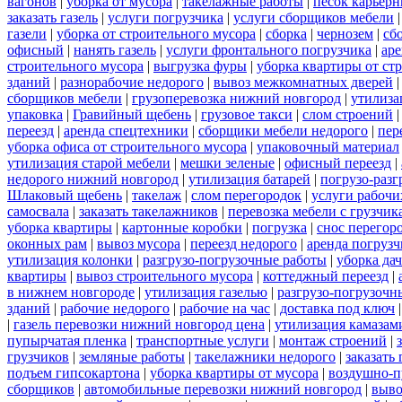
вагонов
|
уборка от мусора
|
такелажные работы
|
песок карьер
заказать газель
|
услуги погрузчика
|
услуги сборщиков мебели
газели
|
уборка от строительного мусора
|
сборка
|
чернозем
|
сб
офисный
|
нанять газель
|
услуги фронтального погрузчика
|
ар
строительного мусора
|
выгрузка фуры
|
уборка квартиры от ст
зданий
|
разнорабочие недорого
|
вывоз межкомнатных дверей
сборщиков мебели
|
грузоперевозка нижний новгород
|
утилиза
упаковка
|
Гравийный щебень
|
грузовое такси
|
слом строений
переезд
|
аренда спецтехники
|
сборщики мебели недорого
|
пер
уборка офиса от строительного мусора
|
упаковочный материал
утилизация старой мебели
|
мешки зеленые
|
офисный переезд
|
недорого нижний новгород
|
утилизация батарей
|
погрузо-разг
Шлаковый щебень
|
такелаж
|
слом перегородок
|
услуги рабочи
самосвала
|
заказать такелажников
|
перевозка мебели с грузчи
уборка квартиры
|
картонные коробки
|
погрузка
|
снос перегор
оконных рам
|
вывоз мусора
|
переезд недорого
|
аренда погрузч
утилизация колонки
|
разгрузо-погрузочные работы
|
уборка да
квартиры
|
вывоз строительного мусора
|
коттеджный переезд
|
в нижнем новгороде
|
утилизация газелью
|
разгрузо-погрузочн
зданий
|
рабочие недорого
|
рабочие на час
|
доставка под ключ
|
газель перевозки нижний новгород цена
|
утилизация камазам
пупырчатая пленка
|
транспортные услуги
|
монтаж строений
|
грузчиков
|
земляные работы
|
такелажники недорого
|
заказать
подъем гипсокартона
|
уборка квартиры от мусора
|
воздушно-п
сборщиков
|
автомобильные перевозки нижний новгород
|
выво