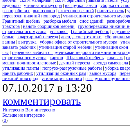
мебели
|
скотч малярный
|
скотч офисный
|
заказать газель
|
услу
недорого
|
утилизация мусора
|
выгрузка газели
|
уборка от стр
разнорабочих
|
вывоз окон
|
скотч прозрачный
|
нанять газель
|
у
перевозки нижний новгород
|
утилизация строительного мусор
Гранитный щебень
|
разборка мебели
|
снос зданий
|
разнорабоч
трактора
|
нанять сборщиков мебели
|
грузоперевозка нижний н
строительного мусора
|
упаковка
|
Гравийный щебень
|
грузовое
белые
|
квартирный переезд
|
аренда спецтехники
|
сборщики ме
ванны
|
выгрузка
|
уборка офиса от строительного мусора
|
упак
заказать рабочих
|
утилизация старой мебели
|
утилизация окон
час
|
перевозка мебели с грузчиками недорого нижний новгоро
строительного мусора
|
картон
|
Шлаковый щебень
|
такелаж
|
с
мешки полипропиленовые
|
дачный переезд
|
аренда самосвала
утилизация плиты
|
погрузо-разгрузочные работы
|
уборка квар
нанять рабочих
|
утилизация оконных рам
|
вывоз мусора
|
пере
нижний новгород
|
утилизация колонки
|
разгрузо-погрузочные
07.10.2017 в 13:20
комментировать
Интересно
Вам интересно
Больше не интересно
(
0
)