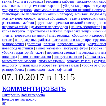
ванны
|
услуги грузчиков
|
земляные работы
|
такелажники нед
самосвалами
|
подъем гипсокартона
|
уборка квартиры от мусор
услуги сборщиков
|
автомобильные перевозки нижний новгоро
транспортные перевозки нижний новгород
|
монтаж
|
подъем с
монтаж перегородок
|
аренда сборщиков
|
газель перевозки ни
расстановка мебели
|
грузовые перевозки нижний новгород це
перевозка сейфа
|
демонтаж перегородок
|
нанять сборщиков
|
п
копка погреба
|
перестановка мебели
|
перевозка вещей нижний
|
лента
|
перевозка пианино
|
спецтехника
|
сборщики недорого
газели
|
ландшафтные работы
|
расстановка в квартире
|
грузовы
разнорабочих
|
доставка
|
пленка
|
перевозка шкафа
|
услуги спе
новгород частники
|
вывоз камазами
|
погрузка фуры
|
уборка
|
уборка территорий
|
скотч
|
перевозка стенки
|
перевозка дивана
новгород
|
вывоз самосвалами
|
погрузка вагонов
|
уборка от му
вывоз старой мебели
|
скотч малярный
|
заказать газель
|
услуги
недорого
|
утилизация мусора
|
выгрузка газели
|
уборка от стр
разнорабочих
|
вывоз окон
|
скотч офисный
07.10.2017 в 13:15
комментировать
Интересно
Вам интересно
Больше не интересно
(
0
)