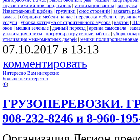
грузов нижний новгород газель
|
утилизация ванны
|
выгрузка
Известняковый щебень
|
грузчики
|
снос строений
|
заказать ра
камаза
|
сборщики мебели на час
|
перевозка мебели с грузчик
услуги
|
уборка коттеджа от строительного мусора
|
картон
|
Шл
окон
|
мешки зеленые
|
дачный переезд
|
аренда самосвала
|
зака
утилизация плиты
|
погрузо-разгрузочные работы
|
уборка квар
утилизация межкомнатных дверей
|
мешки полипропиленовые
07.10.2017 в 13:13
комментировать
Интересно
Вам интересно
Больше не интересно
(
0
)
ГРУЗОПЕРЕВОЗКИ. ГР
908-232-8246 и 8-960-195
Организация Легион предо