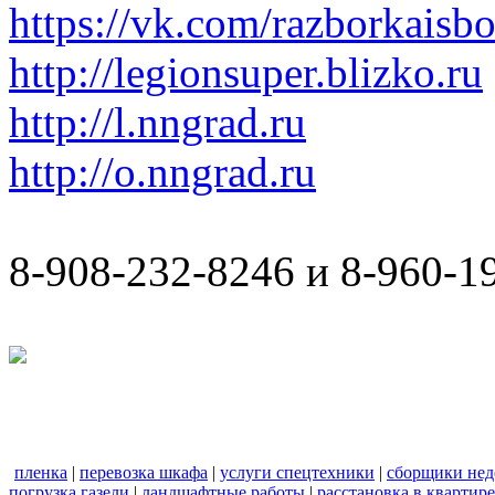
https://vk.com/razborkaisb
http://legionsuper.blizko.ru
http://l.nngrad.ru
http://o.nngrad.ru
8-908-232-8246 и 8-960-1
пленка
|
перевозка шкафа
|
услуги спецтехники
|
сборщики нед
погрузка газели
|
ландшафтные работы
|
расстановка в квартире