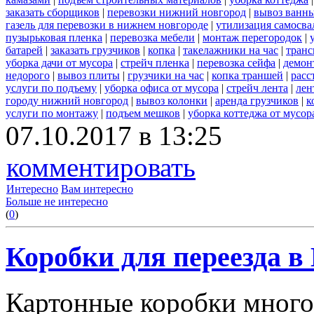
заказать сборщиков
|
перевозки нижний новгород
|
вывоз ванн
газель для перевозки в нижнем новгороде
|
утилизация самосва
пузырьковая пленка
|
перевозка мебели
|
монтаж перегородок
|
батарей
|
заказать грузчиков
|
копка
|
такелажники на час
|
транс
уборка дачи от мусора
|
стрейч пленка
|
перевозка сейфа
|
демон
недорого
|
вывоз плиты
|
грузчики на час
|
копка траншей
|
расс
услуги по подъему
|
уборка офиса от мусора
|
стрейч лента
|
лен
городу нижний новгород
|
вывоз колонки
|
аренда грузчиков
|
к
услуги по монтажу
|
подъем мешков
|
уборка коттеджа от мусор
07.10.2017 в 13:25
комментировать
Интересно
Вам интересно
Больше не интересно
(
0
)
Коробки для переезда 
Картонные коробки много