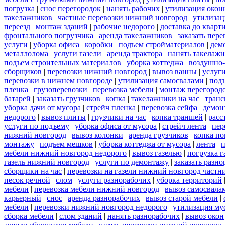
погрузка
|
снос перегородок
|
нанять рабочих
|
утилизация окон
такелажников
|
частные перевозки нижний новгород
|
утилизац
переезд
|
монтаж зданий
|
рабочие недорого
|
доставка до кварт
фронтального погрузчика
|
аренда такелажников
|
заказать пер
услуги
|
уборка офиса
|
коробки
|
подъем стройматериалов
|
дем
металлолома
|
услуги газели
|
аренда трактора
|
нанять такелаж
подъем строительных материалов
|
уборка коттеджа
|
воздушно-
сборщиков
|
перевозки нижний новгород
|
вывоз ванны
|
услуги
перевозки в нижнем новгороде
|
утилизация самосвалами
|
под
пленка
|
грузоперевозки
|
перевозка мебели
|
монтаж перегород
батарей
|
заказать грузчиков
|
копка
|
такелажники на час
|
транс
уборка дачи от мусора
|
стрейч пленка
|
перевозка сейфа
|
демон
недорого
|
вывоз плиты
|
грузчики на час
|
копка траншей
|
расс
услуги по подъему
|
уборка офиса от мусора
|
стрейч лента
|
пер
нижний новгород
|
вывоз колонки
|
аренда грузчиков
|
копка по
монтажу
|
подъем мешков
|
уборка коттеджа от мусора
|
лента
|
п
мебели нижний новгород недорого
|
вывоз газелью
|
погрузка г
газель нижний новгород
|
услуги по демонтажу
|
заказать разн
сборщики на час
|
перевозки на газели нижний новгород частн
песок речной
|
слом
|
услуги разнорабочих
|
уборка территорий
мебели
|
перевозка мебели нижний новгород
|
вывоз самосвала
карьерный
|
снос
|
аренда разнорабочих
|
вывоз старой мебели
|
мебели
|
перевозки нижний новгород недорого
|
утилизация му
сборка мебели
|
слом зданий
|
нанять разнорабочих
|
вывоз окон