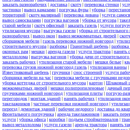
заказать разнорабочих
|
доставка
|
скотч
|
перевозка стенки
|
усл
частники
|
вывоз камазами
|
погрузка фуры
|
уборка
|
перестанов
территорий
|
скотч малярный
|
перевозка дивана
|
услуги самос
вывоз самосвалами
|
погрузка вагонов
|
уборка от мусора
|
таке
старой мебели
|
скотч офисный
|
заказать газель
|
услуги погруз
утилизация мусора
|
выгрузка газели
|
уборка от строительного
разнорабочих
|
вывоз окон
|
вывоз межкомнатных дверей
|
скот
сборщиков мебели
|
газель перевозки нижний новгород
|
утилиз
строительного мусора
|
разборка
|
Гранитный щебень
|
разборка
оконных рам
|
мешки
|
аренда газели
|
услуги трактора
|
нанять 
металлолома
|
выгрузка вагонов
|
уборка дачи от строительного
заказать рабочих
|
утилизация старой мебели
|
мешки белые
|
кв
перевозка грузов нижний новгород газель
|
утилизация ванны
|
Известняковый щебень
|
грузчики
|
снос строений
|
услуги рабо
сборщики мебели на час
|
перевозка мебели с грузчиками недо
уборка коттеджа от строительного мусора
|
картон
|
Шлаковый 
межкомнатных дверей
|
мешки полипропиленовые
|
дачный пер
грузчиками нижний новгород
|
утилизация плиты
|
погрузо-ра
перегородок
|
монтаж зданий
|
нанять рабочих
|
утилизация око
такелажников
|
частные перевозки нижний новгород
|
утилизац
переезд
|
демонтаж зданий
|
рабочие недорого
|
доставка до ква
фронтального погрузчика
|
аренда такелажников
|
заказать пер
услуги
|
уборка офиса
|
коробки
|
подъем стройматериалов
|
тра
вывоз металлолома
|
услуги газели
|
аренда трактора
|
нанять т
камазами
|
подъем строительных материалов
|
уборка коттеджа