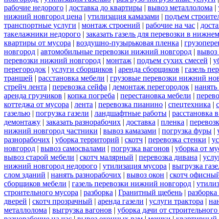
рабочие недорого
|
доставка до квартиры
|
вывоз металлолома
|
нижний новгород цена
|
утилизация камазами
|
подъем строите
транспортные услуги
|
монтаж строений
|
рабочие на час
|
доста
такелажники недорого
|
заказать газель для перевозки в нижне
квартиры от мусора
|
воздушно-пузырьковая пленка
|
грузопере
новгород
|
автомобильные перевозки нижний новгород
|
вывоз
перевозки нижний новгород
|
монтаж
|
подъем сухих смесей
|
у
перегородок
|
услуги сборщиков
|
аренда сборщиков
|
газель пе
траншей
|
расстановка мебели
|
грузовые перевозки нижний но
стрейч лента
|
перевозка сейфа
|
демонтаж перегородок
|
нанять
аренда грузчиков
|
копка погреба
|
перестановка мебели
|
перев
коттеджа от мусора
|
лента
|
перевозка пианино
|
спецтехника
|
газелью
|
погрузка газели
|
ландшафтные работы
|
расстановка в
демонтажу
|
заказать разнорабочих
|
доставка
|
пленка
|
перевоз
нижний новгород частники
|
вывоз камазами
|
погрузка фуры
|
разнорабочих
|
уборка территорий
|
скотч
|
перевозка стенки
|
ус
новгород
|
вывоз самосвалами
|
погрузка вагонов
|
уборка от му
вывоз старой мебели
|
скотч малярный
|
перевозка дивана
|
услу
нижний новгород недорого
|
утилизация мусора
|
выгрузка газ
слом зданий
|
нанять разнорабочих
|
вывоз окон
|
скотч офисны
сборщиков мебели
|
газель перевозки нижний новгород
|
утилиз
строительного мусора
|
разборка
|
Гранитный щебень
|
разборка
дверей
|
скотч прозрачный
|
аренда газели
|
услуги трактора
|
на
металлолома
|
выгрузка вагонов
|
уборка дачи от строительного
разнорабочие на час
|
вывоз оконных рам
|
мешки
|
квартирный 