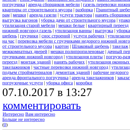
погрузчика
|
аренда сборщиков мебели
|
газель перевозки нижн
квартиры от строительного мусора
|
разборка
|
Гранитный щебе
рам
|
мешки
|
аренда газели
|
услуги трактора
|
нанять сборщико
выгрузка вагонов
|
уборка дачи от строительного мусора
|
упако
утилизация старой мебели
|
мешки белые
|
квартирный переезд
нижний новгород газель
|
утилизация ванны
|
выгрузка
|
уборка
щебень
|
грузчики
|
снос строений
|
услуги рабочих
|
утилизация
на час
|
перевозка мебели с грузчиками недорого нижний новг
от строительного мусора
|
картон
|
Шлаковый щебень
|
такелаж
межкомнатных дверей
|
мешки полипропиленовые
|
дачный пер
грузчиками нижний новгород
|
утилизация плиты
|
погрузо-ра
переезд
|
монтаж зданий
|
нанять рабочих
|
утилизация оконных
такелажников
|
частные перевозки нижний новгород
|
утилизац
подъем стройматериалов
|
демонтаж зданий
|
рабочие недорого
аренда фронтального погрузчика
|
аренда такелажников
|
заказ
погрузочные услуги
|
уборка офиса
|
коробки
07.10.2017 в 13:27
комментировать
Интересно
Вам интересно
Больше не интересно
(
0
)