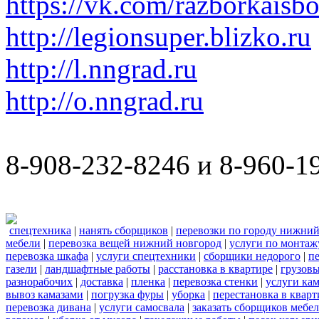
https://vk.com/razborkaisb
http://legionsuper.blizko.ru
http://l.nngrad.ru
http://o.nngrad.ru
8-908-232-8246 и 8-960-1
спецтехника
|
нанять сборщиков
|
перевозки по городу нижний
мебели
|
перевозка вещей нижний новгород
|
услуги по монтаж
перевозка шкафа
|
услуги спецтехники
|
сборщики недорого
|
п
газели
|
ландшафтные работы
|
расстановка в квартире
|
грузовы
разнорабочих
|
доставка
|
пленка
|
перевозка стенки
|
услуги кам
вывоз камазами
|
погрузка фуры
|
уборка
|
перестановка в кварт
перевозка дивана
|
услуги самосвала
|
заказать сборщиков мебе