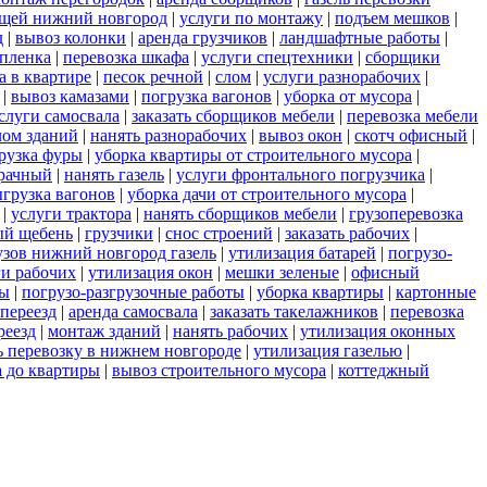
ещей нижний новгород
|
услуги по монтажу
|
подъем мешков
|
д
|
вывоз колонки
|
аренда грузчиков
|
ландшафтные работы
|
пленка
|
перевозка шкафа
|
услуги спецтехники
|
сборщики
а в квартире
|
песок речной
|
слом
|
услуги разнорабочих
|
|
вывоз камазами
|
погрузка вагонов
|
уборка от мусора
|
слуги самосвала
|
заказать сборщиков мебели
|
перевозка мебели
лом зданий
|
нанять разнорабочих
|
вывоз окон
|
скотч офисный
|
рузка фуры
|
уборка квартиры от строительного мусора
|
зрачный
|
нанять газель
|
услуги фронтального погрузчика
|
грузка вагонов
|
уборка дачи от строительного мусора
|
|
услуги трактора
|
нанять сборщиков мебели
|
грузоперевозка
ый щебень
|
грузчики
|
снос строений
|
заказать рабочих
|
узов нижний новгород газель
|
утилизация батарей
|
погрузо-
ги рабочих
|
утилизация окон
|
мешки зеленые
|
офисный
ты
|
погрузо-разгрузочные работы
|
уборка квартиры
|
картонные
переезд
|
аренда самосвала
|
заказать такелажников
|
перевозка
реезд
|
монтаж зданий
|
нанять рабочих
|
утилизация оконных
ь перевозку в нижнем новгороде
|
утилизация газелью
|
а до квартиры
|
вывоз строительного мусора
|
коттеджный