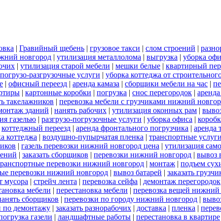
овка
|
Гравийный щебень
|
грузовое такси
|
слом строений
|
разно
ижний новгород
|
утилизация металлолома
|
выгрузка
|
уборка офи
бочих
|
утилизация старой мебели
|
мешки белые
|
квартирный пер
погрузо-разгрузочные услуги
|
уборка коттеджа от строительног
е
|
офисный переезд
|
аренда камаза
|
сборщики мебели на час
|
пе
артиры
|
картонные коробки
|
погрузка
|
снос перегородок
|
аренда
ть такелажников
|
перевозка мебели с грузчиками нижний новго
монтаж зданий
|
нанять рабочих
|
утилизация оконных рам
|
выво
ия газелью
|
разгрузо-погрузочные услуги
|
уборка офиса
|
короб
|
коттеджный переезд
|
аренда фронтального погрузчика
|
аренда 
а коттеджа
|
воздушно-пупырчатая пленка
|
транспортные услуг
ников
|
газель перевозки нижний новгород цена
|
утилизация сам
оений
|
заказать сборщиков
|
перевозки нижний новгород
|
вывоз 
транспортные перевозки нижний новгород
|
монтаж
|
подъем сух
ые перевозки нижний новгород
|
вывоз батарей
|
заказать грузчи
т мусора
|
стрейч лента
|
перевозка сейфа
|
демонтаж перегородок
тановка мебели
|
перестановка мебели
|
перевозка вещей нижний
нанять сборщиков
|
перевозки по городу нижний новгород
|
выво
и по демонтажу
|
заказать разнорабочих
|
доставка
|
пленка
|
перев
погрузка газели
|
ландшафтные работы
|
перестановка в квартире