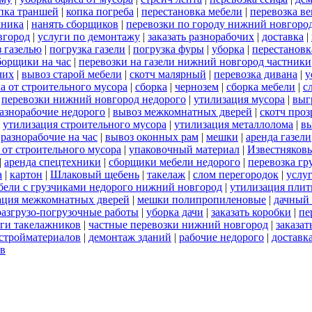
пка траншей
|
копка погреба
|
перестановка мебели
|
перевозка в
хника
|
нанять сборщиков
|
перевозки по городу нижний новгоро
вгород
|
услуги по демонтажу
|
заказать разнорабочих
|
доставка
|
 газелью
|
погрузка газели
|
погрузка фуры
|
уборка
|
перестановк
борщики на час
|
перевозки на газели нижний новгород частники
чих
|
вывоз старой мебели
|
скотч малярный
|
перевозка дивана
|
у
а от строительного мусора
|
сборка
|
чернозем
|
сборка мебели
|
с
|
перевозки нижний новгород недорого
|
утилизация мусора
|
выг
азнорабочие недорого
|
вывоз межкомнатных дверей
|
скотч про
|
утилизация строительного мусора
|
утилизация металлолома
|
вы
|
разнорабочие на час
|
вывоз оконных рам
|
мешки
|
аренда газели
 от строительного мусора
|
упаковочный материал
|
Известняков
|
аренда спецтехники
|
сборщики мебели недорого
|
перевозка гр
а
|
картон
|
Шлаковый щебень
|
такелаж
|
слом перегородок
|
услу
бели с грузчиками недорого нижний новгород
|
утилизация пли
ация межкомнатных дверей
|
мешки полипропиленовые
|
дачный 
разгрузо-погрузочные работы
|
уборка дачи
|
заказать коробки
|
пе
ги такелажников
|
частные перевозки нижний новгород
|
заказат
стройматериалов
|
демонтаж зданий
|
рабочие недорого
|
доставк
ов