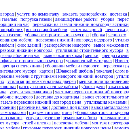
овгород
|
услуги по демонтажу
|
заказать разнорабочих
|
доставка
 газелью
|
погрузка газели
|
ландшафтные работы
|
уборка
|
перес
борщики на час
|
перевозки на газели нижний новгород частники
азнорабочих
|
вывоз старой мебели
|
скотч малярный
|
перевозка 
узка газели
|
уборка от строительного мусора
|
сборка
|
чернозем
борщиков мебели
|
перевозки нижний новгород недорого
|
утилиз
 мебели
|
снос зданий
|
разнорабочие недорого
|
вывоз межкомнат
еревозки нижний новгород
|
утилизация строительного мусора
|
в
|
разнорабочие на час
|
вывоз оконных рам
|
мешки
|
аренда газели
 офиса от строительного мусора
|
упаковочный материал
|
Извест
|
аренда спецтехники
|
сборщики мебели недорого
|
перевозка гр
роительного мусора
|
картон
|
Шлаковый щебень
|
такелаж
|
слом п
ревозка мебели с грузчиками недорого нижний новгород
|
утили
их
|
утилизация межкомнатных дверей
|
мешки полипропиленов
 колонки
|
разгрузо-погрузочные работы
|
уборка дачи
|
заказать к
ика
|
услуги такелажников
|
частные перевозки нижний новгоро
абочие недорого
|
доставка до квартиры
|
вывоз строительного м
|
газель перевозки нижний новгород цена
|
утилизация камазами
троений
|
рабочие на час
|
доставка под ключ
|
вывоз металлолом
 самосвалами
|
подъем гипсокартона
|
уборка квартиры от мусора
ывоз ванны
|
услуги грузчиков
|
земляные работы
|
такелажники 
 от мусора
|
стрейч пленка
|
перевозка мебели
|
монтаж перегород
вка мебели
|
грузовые перевозки нижний новгород цены
|
демонт