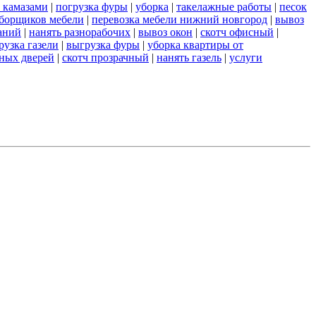
 камазами
|
погрузка фуры
|
уборка
|
такелажные работы
|
песок
сборщиков мебели
|
перевозка мебели нижний новгород
|
вывоз
аний
|
нанять разнорабочих
|
вывоз окон
|
скотч офисный
|
рузка газели
|
выгрузка фуры
|
уборка квартиры от
ных дверей
|
скотч прозрачный
|
нанять газель
|
услуги