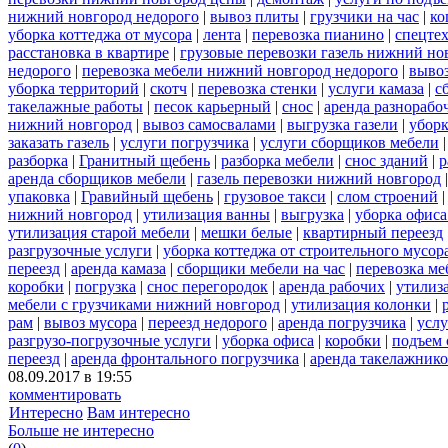
нижний новгород недорого
|
вывоз плиты
|
грузчики на час
|
ко
уборка коттеджа от мусора
|
лента
|
перевозка пианино
|
спецте
расстановка в квартире
|
грузовые перевозки газель нижний но
недорого
|
перевозка мебели нижний новгород недорого
|
вывоз
уборка территорий
|
скотч
|
перевозка стенки
|
услуги камаза
|
с
такелажные работы
|
песок карьерный
|
снос
|
аренда разнорабо
нижний новгород
|
вывоз самосвалами
|
выгрузка газели
|
уборк
заказать газель
|
услуги погрузчика
|
услуги сборщиков мебели
разборка
|
Гранитный щебень
|
разборка мебели
|
снос зданий
|
р
аренда сборщиков мебели
|
газель перевозки нижний новгород
упаковка
|
Гравийный щебень
|
грузовое такси
|
слом строений
нижний новгород
|
утилизация ванны
|
выгрузка
|
уборка офиса
утилизация старой мебели
|
мешки белые
|
квартирный переезд
разгрузочные услуги
|
уборка коттеджа от строительного мусор
переезд
|
аренда камаза
|
сборщики мебели на час
|
перевозка ме
коробки
|
погрузка
|
снос перегородок
|
аренда рабочих
|
утилиз
мебели с грузчиками нижний новгород
|
утилизация колонки
|
рам
|
вывоз мусора
|
переезд недорого
|
аренда погрузчика
|
услу
разгрузо-погрузочные услуги
|
уборка офиса
|
коробки
|
подъем 
переезд
|
аренда фронтального погрузчика
|
аренда такелажник
08.09.2017 в 19:55
комментировать
Интересно
Вам интересно
Больше не интересно