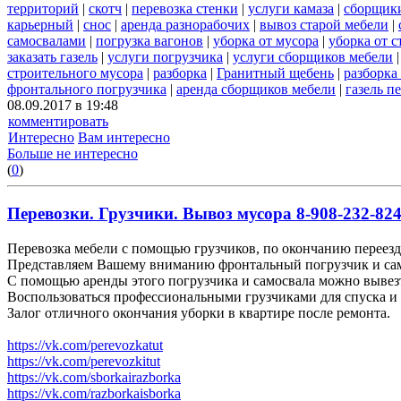
территорий
|
скотч
|
перевозка стенки
|
услуги камаза
|
сборщики
карьерный
|
снос
|
аренда разнорабочих
|
вывоз старой мебели
|
самосвалами
|
погрузка вагонов
|
уборка от мусора
|
уборка от 
заказать газель
|
услуги погрузчика
|
услуги сборщиков мебели
строительного мусора
|
разборка
|
Гранитный щебень
|
разборка
фронтального погрузчика
|
аренда сборщиков мебели
|
газель п
08.09.2017 в 19:48
комментировать
Интересно
Вам интересно
Больше не интересно
(
0
)
Перевозки. Грузчики. Вывоз мусора 8-908-232-824
Перевозка мебели с помощью грузчиков, по окончанию переезда
Представляем Вашему вниманию фронтальный погрузчик и сам
С помощью аренды этого погрузчика и самосвала можно вывез
Воспользоваться профессиональными грузчиками для спуска и 
Залог отличного окончания уборки в квартире после ремонта.
https://vk.com/perevozkatut
https://vk.com/perevozkitut
https://vk.com/sborkairazborka
https://vk.com/razborkaisborka