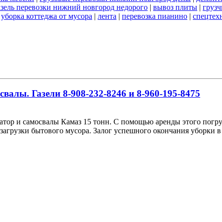
азель перевозки нижний новгород недорого
|
вывоз плиты
|
грузч
|
уборка коттеджа от мусора
|
лента
|
перевозка пианино
|
спецтех
алы. Газели 8-908-232-8246 и 8-960-195-8475
ор и самосвалы Камаз 15 тонн. С помощью аренды этого погру
загрузки бытового мусора. Залог успешного окончания уборки в 