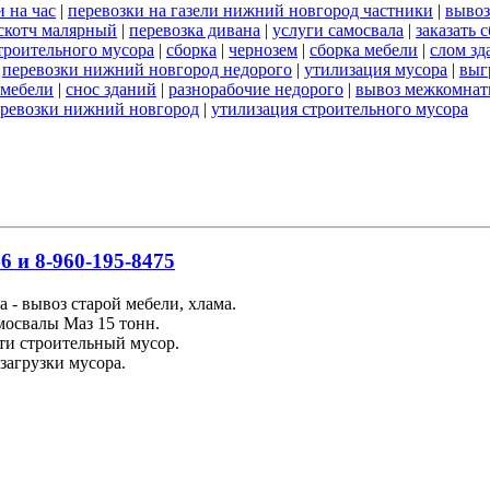
 на час
|
перевозки на газели нижний новгород частники
|
вывоз
скотч малярный
|
перевозка дивана
|
услуги самосвала
|
заказать 
строительного мусора
|
сборка
|
чернозем
|
сборка мебели
|
слом зд
|
перевозки нижний новгород недорого
|
утилизация мусора
|
выг
 мебели
|
снос зданий
|
разнорабочие недорого
|
вывоз межкомнат
еревозки нижний новгород
|
утилизация строительного мусора
6 и 8-960-195-8475
 - вывоз старой мебели, хлама.
освалы Маз 15 тонн.
ти строительный мусор.
загрузки мусора.