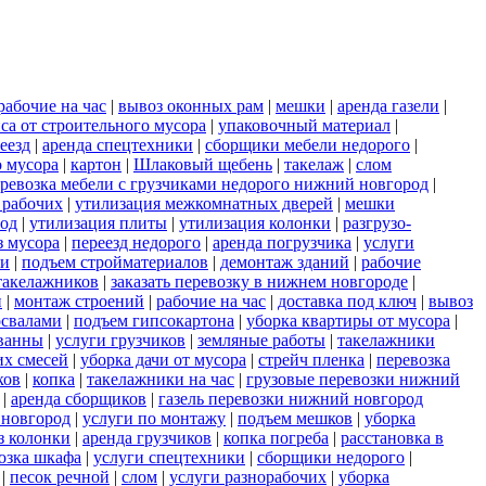
рабочие на час
|
вывоз оконных рам
|
мешки
|
аренда газели
|
са от строительного мусора
|
упаковочный материал
|
еезд
|
аренда спецтехники
|
сборщики мебели недорого
|
о мусора
|
картон
|
Шлаковый щебень
|
такелаж
|
слом
ревозка мебели с грузчиками недорого нижний новгород
|
 рабочих
|
утилизация межкомнатных дверей
|
мешки
род
|
утилизация плиты
|
утилизация колонки
|
разгрузо-
з мусора
|
переезд недорого
|
аренда погрузчика
|
услуги
ки
|
подъем стройматериалов
|
демонтаж зданий
|
рабочие
такелажников
|
заказать перевозку в нижнем новгороде
|
и
|
монтаж строений
|
рабочие на час
|
доставка под ключ
|
вывоз
освалами
|
подъем гипсокартона
|
уборка квартиры от мусора
|
ванны
|
услуги грузчиков
|
земляные работы
|
такелажники
их смесей
|
уборка дачи от мусора
|
стрейч пленка
|
перевозка
ков
|
копка
|
такелажники на час
|
грузовые перевозки нижний
|
аренда сборщиков
|
газель перевозки нижний новгород
 новгород
|
услуги по монтажу
|
подъем мешков
|
уборка
з колонки
|
аренда грузчиков
|
копка погреба
|
расстановка в
озка шкафа
|
услуги спецтехники
|
сборщики недорого
|
|
песок речной
|
слом
|
услуги разнорабочих
|
уборка