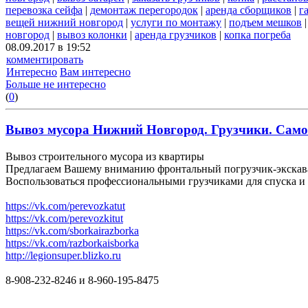
перевозка сейфа
|
демонтаж перегородок
|
аренда сборщиков
|
г
вещей нижний новгород
|
услуги по монтажу
|
подъем мешков
новгород
|
вывоз колонки
|
аренда грузчиков
|
копка погреба
08.09.2017 в 19:52
комментировать
Интересно
Вам интересно
Больше не интересно
(
0
)
Вывоз мусора Нижний Новгород. Грузчики. Самосв
Вывоз строительного мусора из квартиры
Предлагаем Вашему вниманию фронтальный погрузчик-экскават
Воспользоваться профессиональными грузчиками для спуска и 
https://vk.com/perevozkatut
https://vk.com/perevozkitut
https://vk.com/sborkairazborka
https://vk.com/razborkaisborka
http://legionsuper.blizko.ru
8-908-232-8246 и 8-960-195-8475