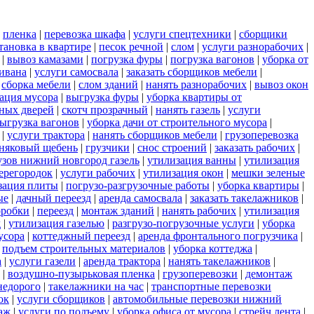
|
пленка
|
перевозка шкафа
|
услуги спецтехники
|
сборщики
тановка в квартире
|
песок речной
|
слом
|
услуги разнорабочих
|
|
вывоз камазами
|
погрузка фуры
|
погрузка вагонов
|
уборка от
дивана
|
услуги самосвала
|
заказать сборщиков мебели
|
|
сборка мебели
|
слом зданий
|
нанять разнорабочих
|
вывоз окон
ация мусора
|
выгрузка фуры
|
уборка квартиры от
ных дверей
|
скотч прозрачный
|
нанять газель
|
услуги
ыгрузка вагонов
|
уборка дачи от строительного мусора
|
|
услуги трактора
|
нанять сборщиков мебели
|
грузоперевозка
няковый щебень
|
грузчики
|
снос строений
|
заказать рабочих
|
узов нижний новгород газель
|
утилизация ванны
|
утилизация
ерегородок
|
услуги рабочих
|
утилизация окон
|
мешки зеленые
зация плиты
|
погрузо-разгрузочные работы
|
уборка квартиры
|
ые
|
дачный переезд
|
аренда самосвала
|
заказать такелажников
|
оробки
|
переезд
|
монтаж зданий
|
нанять рабочих
|
утилизация
д
|
утилизация газелью
|
разгрузо-погрузочные услуги
|
уборка
усора
|
коттеджный переезд
|
аренда фронтального погрузчика
|
|
подъем строительных материалов
|
уборка коттеджа
|
а
|
услуги газели
|
аренда трактора
|
нанять такелажников
|
|
воздушно-пузырьковая пленка
|
грузоперевозки
|
демонтаж
недорого
|
такелажники на час
|
транспортные перевозки
ок
|
услуги сборщиков
|
автомобильные перевозки нижний
аж
|
услуги по подъему
|
уборка офиса от мусора
|
стрейч лента
|