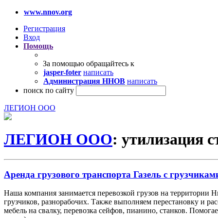
www.nnov.org
Регистрация
Вход
Помощь
За помощью обращайтесь к
jasper-foter
написать
Администрация ННОВ
написать
поиск по сайту
ЛЕГИОН ООО
ЛЕГИОН ООО
: утилизация 
Аренда грузового транспорта Газель с грузчиками
Наша компания занимается перевозкой грузов на территории 
грузчиков, разнорабочих. Также выполняем перестановку и ра
мебель на свалку, перевозка сейфов, пианино, станков. Помог