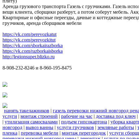
плиту)
Аренда грузового транспорта Газель с грузчиками. Газель испо
вещи клиента, сборщики разберут, а потом соберут мебель. Акк
Квартирные и офисные переезды, дачные и коттеджные переезд
грузчиков, аренда сборщиков мебели
https://vk.com/perevozkatut
https://vk.com/perevozkitut
https://vk.com/sborkairazborka
https://vk.com/razborkaisborka
http://legionsuper.blizko.ru
8-908-232-8246 и 8-960-195-8475
нанять такелажников
|
газель перевозки нижний новгород цен
услуги
|
монтаж строений
|
рабочие на час
|
доставка под ключ
|
|
утилизация самосвалами
|
подъем гипсокартона
|
уборка кварт
новгород
|
вывоз ванны
|
услуги грузчиков
|
земляные работы
|
пленка
|
перевозка мебели
|
монтаж перегородок
|
услуги сборщ
перевозки нижний новгород цены
|
демонтаж
|
услуги по подъ