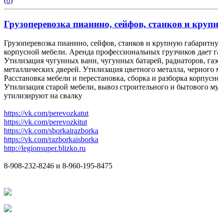
(
0
)
Грузоперевозка пианино, сейфов, станков и крупн
Грузоперевозка пианино, сейфов, станков и крупную габаритну
корпусной мебели. Аренда профессиональных грузчиков дает 
Утилизация чугунных ванн, чугунных батарей, радиаторов, га
металлических дверей. Утилизация цветного металла, черного 
Расстановка мебели и перестановка, сборка и разборка корпусн
Утилизация старой мебели, вывоз строительного и бытового мус
утилизируют на свалку
https://vk.com/perevozkatut
https://vk.com/perevozkitut
https://vk.com/sborkairazborka
https://vk.com/razborkaisborka
http://legionsuper.blizko.ru
8-908-232-8246 и 8-960-195-8475