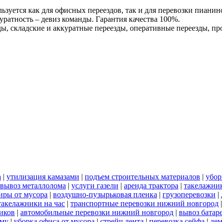
льзуется как для офисных переездов, так и для перевозки пиани
уратность – девиз команды. Гарантия качества 100%.
ы, складские и аккуратные переезды, оперативные переезды, п
а
|
утилизация камазами
|
подъем строительных материалов
|
убор
вывоз металлолома
|
услуги газели
|
аренда трактора
|
такелажни
иры от мусора
|
воздушно-пузырьковая пленка
|
грузоперевозки
|
такелажники на час
|
транспортные перевозки нижний новгород
иков
|
автомобильные перевозки нижний новгород
|
вывоз батар
ему
|
уборка офиса от мусора
|
стрейч лента
|
перевозка сейфа
|
дем