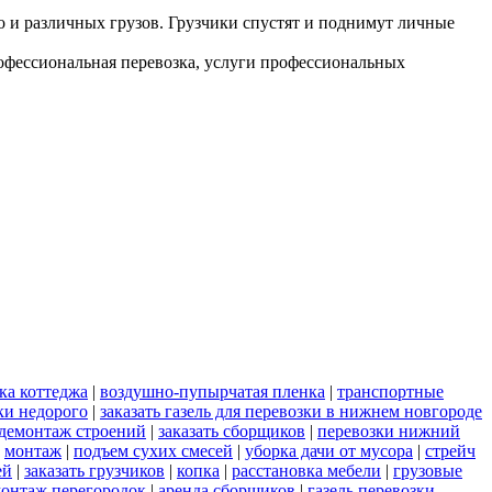
но и различных грузов. Грузчики спустят и поднимут личные
рофессиональная перевозка, услуги профессиональных
ка коттеджа
|
воздушно-пупырчатая пленка
|
транспортные
ки недорого
|
заказать газель для перевозки в нижнем новгороде
демонтаж строений
|
заказать сборщиков
|
перевозки нижний
|
монтаж
|
подъем сухих смесей
|
уборка дачи от мусора
|
стрейч
ей
|
заказать грузчиков
|
копка
|
расстановка мебели
|
грузовые
онтаж перегородок
|
аренда сборщиков
|
газель перевозки