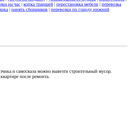
ики на час
|
копка траншей
|
перестановка мебели
|
перевозка
ника
|
нанять сборщиков
|
перевозки по городу нижний
зчика и самосвала можно вывезти строительный мусор.
квартире после ремонта.