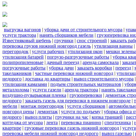
выгрузка вагонов
|
уборка дачи от строительного мусора
|
упак
услуги трактора
|
нанять сборщиков мебели
|
грузоперевозка н
Известняковый щебень
|
грузчики
|
снос строений
|
заказать ра
перевозка грузов нижний новгород газель
|
утилизация ванны
|
перегородок
|
услуги рабочих
|
утилизация окон
|
мешки зелены
утилизация батарей
|
погрузо-разгрузочные работы
|
уборка кв
полипропиленовые
|
дачный переезд
|
аренда самосвала
|
заказа
погрузочные работы
|
уборка дачи
|
заказать коробки
|
переезд
|
такелажников
|
частные перевозки нижний новгород
|
утилизац
недорого
|
доставка до квартиры
|
вывоз строительного мусора
утилизация камазами
|
подъем строительных материалов
|
уборк
металлолома
|
услуги газели
|
аренда трактора
|
нанять такелаж
воздушно-пузырьковая пленка
|
грузоперевозки
|
демонтаж стр
недорого
|
заказать газель для перевозки в нижнем новгороде
|
мебели
|
монтаж перегородок
|
услуги сборщиков
|
автомобильн
новгород цены
|
демонтаж
|
услуги по подъему
|
уборка офиса о
недорого
|
вывоз плиты
|
грузчики на час
|
копка траншей
|
расс
коттеджа от мусора
|
лента
|
перевозка пианино
|
спецтехника
|
квартире
|
грузовые перевозки газель нижний новгород
|
услуг
перевозка мебели нижний новгород недорого
|
вывоз газелью
|