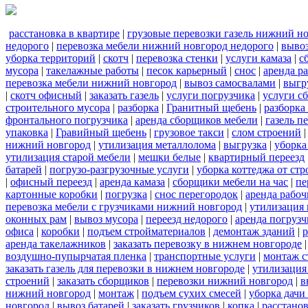
расстановка в квартире
|
грузовые перевозки газель нижний н
недорого
|
перевозка мебели нижний новгород недорого
|
вывоз
уборка территорий
|
скотч
|
перевозка стенки
|
услуги камаза
|
с
мусора
|
такелажные работы
|
песок карьерный
|
снос
|
аренда р
перевозка мебели нижний новгород
|
вывоз самосвалами
|
выгр
|
скотч офисный
|
заказать газель
|
услуги погрузчика
|
услуги с
строительного мусора
|
разборка
|
Гранитный щебень
|
разборка
фронтального погрузчика
|
аренда сборщиков мебели
|
газель п
упаковка
|
Гравийный щебень
|
грузовое такси
|
слом строений
нижний новгород
|
утилизация металлолома
|
выгрузка
|
уборка
утилизация старой мебели
|
мешки белые
|
квартирный переезд
батарей
|
погрузо-разгрузочные услуги
|
уборка коттеджа от ст
|
офисный переезд
|
аренда камаза
|
сборщики мебели на час
|
пе
картонные коробки
|
погрузка
|
снос перегородок
|
аренда рабоч
перевозка мебели с грузчиками нижний новгород
|
утилизация
оконных рам
|
вывоз мусора
|
переезд недорого
|
аренда погрузч
офиса
|
коробки
|
подъем стройматериалов
|
демонтаж зданий
|
р
аренда такелажников
|
заказать перевозку в нижнем новгороде
воздушно-пупырчатая пленка
|
транспортные услуги
|
монтаж с
заказать газель для перевозки в нижнем новгороде
|
утилизация
строений
|
заказать сборщиков
|
перевозки нижний новгород
|
в
нижний новгород
|
монтаж
|
подъем сухих смесей
|
уборка дачи
новгород
|
вывоз батарей
|
заказать грузчиков
|
копка
|
расстано