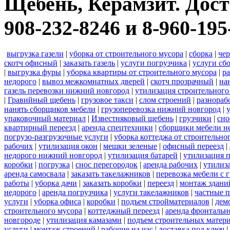
Щебень, Керамзит. Дост
908-232-8246 и 8-960-195
выгрузка газели
|
уборка от строительного мусора
|
сборка
|
че
скотч офисный
|
заказать газель
|
услуги погрузчика
|
услуги сб
|
выгрузка фуры
|
уборка квартиры от строительного мусора
|
ра
недорого
|
вывоз межкомнатных дверей
|
скотч прозрачный
|
на
газель перевозки нижний новгород
|
утилизация строительного
|
Гравийный щебень
|
грузовое такси
|
слом строений
|
разнораб
нанять сборщиков мебели
|
грузоперевозка нижний новгород
|
упаковочный материал
|
Известняковый щебень
|
грузчики
|
сно
квартирный переезд
|
аренда спецтехники
|
сборщики мебели н
погрузо-разгрузочные услуги
|
уборка коттеджа от строительно
рабочих
|
утилизация окон
|
мешки зеленые
|
офисный переезд
|
недорого нижний новгород
|
утилизация батарей
|
утилизация 
коробки
|
погрузка
|
снос перегородок
|
аренда рабочих
|
утилиз
аренда самосвала
|
заказать такелажников
|
перевозка мебели с
работы
|
уборка дачи
|
заказать коробки
|
переезд
|
монтаж здани
недорого
|
аренда погрузчика
|
услуги такелажников
|
частные 
услуги
|
уборка офиса
|
коробки
|
подъем стройматериалов
|
дем
строительного мусора
|
коттеджный переезд
|
аренда фронтальн
новгороде
|
утилизация камазами
|
подъем строительных матер
услуги
|
монтаж строений
|
рабочие на час
|
доставка под ключ
|