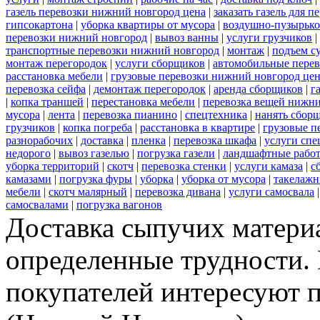
газель перевозки нижний новгород цена
|
заказать газель для 
гипсокартона
|
уборка квартиры от мусора
|
воздушно-пузырько
перевозки нижний новгород
|
вывоз ванны
|
услуги грузчиков
|
транспортные перевозки нижний новгород
|
монтаж
|
подъем с
монтаж перегородок
|
услуги сборщиков
|
автомобильные пере
расстановка мебели
|
грузовые перевозки нижний новгород це
перевозка сейфа
|
демонтаж перегородок
|
аренда сборщиков
|
г
|
копка траншей
|
перестановка мебели
|
перевозка вещей нижн
мусора
|
лента
|
перевозка пианино
|
спецтехника
|
нанять сбор
грузчиков
|
копка погреба
|
расстановка в квартире
|
грузовые п
разнорабочих
|
доставка
|
пленка
|
перевозка шкафа
|
услуги спе
недорого
|
вывоз газелью
|
погрузка газели
|
ландшафтные рабо
уборка территорий
|
скотч
|
перевозка стенки
|
услуги камаза
|
с
камазами
|
погрузка фуры
|
уборка
|
уборка от мусора
|
такелажн
мебели
|
скотч малярный
|
перевозка дивана
|
услуги самосвала
самосвалами
|
погрузка вагонов
Доставка сыпучих матери
определенные трудности.
покупателей интересуют 