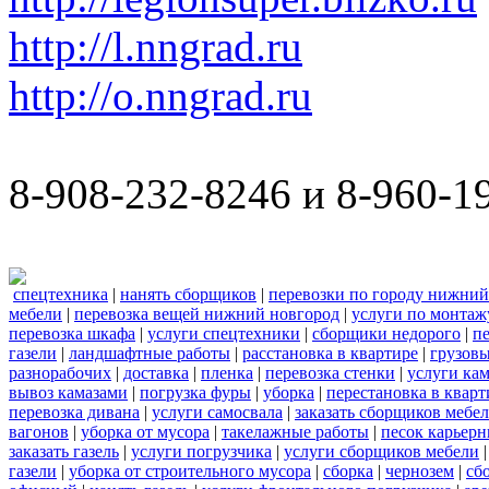
http://l.nngrad.ru
http://o.nngrad.ru
8-908-232-8246 и 8-960-1
спецтехника
|
нанять сборщиков
|
перевозки по городу нижний
мебели
|
перевозка вещей нижний новгород
|
услуги по монтаж
перевозка шкафа
|
услуги спецтехники
|
сборщики недорого
|
п
газели
|
ландшафтные работы
|
расстановка в квартире
|
грузовы
разнорабочих
|
доставка
|
пленка
|
перевозка стенки
|
услуги кам
вывоз камазами
|
погрузка фуры
|
уборка
|
перестановка в кварт
перевозка дивана
|
услуги самосвала
|
заказать сборщиков мебе
вагонов
|
уборка от мусора
|
такелажные работы
|
песок карьер
заказать газель
|
услуги погрузчика
|
услуги сборщиков мебели
газели
|
уборка от строительного мусора
|
сборка
|
чернозем
|
сб