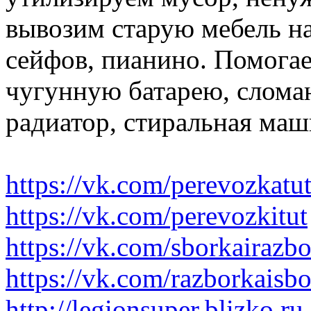
вывозим старую мебель на 
сейфов, пианино. Помогае
чугунную батарею, слома
радиатор, стиральная маш
https://vk.com/perevozkatu
https://vk.com/perevozkitut
https://vk.com/sborkairazb
https://vk.com/razborkaisb
http://legionsuper.blizko.ru