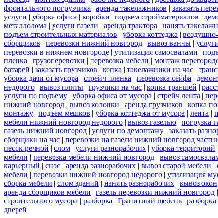
фронтального погрузчика
|
аренда такелажников
|
заказать пер
услуги
|
уборка офиса
|
коробки
|
подъем стройматериалов
|
дем
металлолома
|
услуги газели
|
аренда трактора
|
нанять такелаж
подъем строительных материалов
|
уборка коттеджа
|
воздушно-
сборщиков
|
перевозки нижний новгород
|
вывоз ванны
|
услуги
перевозки в нижнем новгороде
|
утилизация самосвалами
|
под
пленка
|
грузоперевозки
|
перевозка мебели
|
монтаж перегород
батарей
|
заказать грузчиков
|
копка
|
такелажники на час
|
транс
уборка дачи от мусора
|
стрейч пленка
|
перевозка сейфа
|
демон
недорого
|
вывоз плиты
|
грузчики на час
|
копка траншей
|
расс
услуги по подъему
|
уборка офиса от мусора
|
стрейч лента
|
пер
нижний новгород
|
вывоз колонки
|
аренда грузчиков
|
копка по
монтажу
|
подъем мешков
|
уборка коттеджа от мусора
|
лента
|
п
мебели нижний новгород недорого
|
вывоз газелью
|
погрузка г
газель нижний новгород
|
услуги по демонтажу
|
заказать разн
сборщики на час
|
перевозки на газели нижний новгород частн
песок речной
|
слом
|
услуги разнорабочих
|
уборка территорий
мебели
|
перевозка мебели нижний новгород
|
вывоз самосвала
карьерный
|
снос
|
аренда разнорабочих
|
вывоз старой мебели
|
мебели
|
перевозки нижний новгород недорого
|
утилизация му
сборка мебели
|
слом зданий
|
нанять разнорабочих
|
вывоз окон
аренда сборщиков мебели
|
газель перевозки нижний новгород
строительного мусора
|
разборка
|
Гранитный щебень
|
разборка
дверей