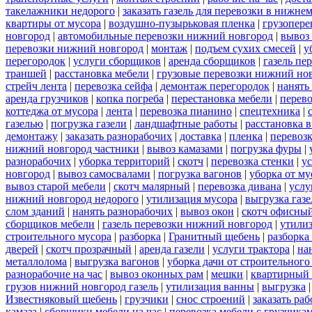
такелажники недорого
|
заказать газель для перевозки в нижне
квартиры от мусора
|
воздушно-пузырьковая пленка
|
грузопере
новгород
|
автомобильные перевозки нижний новгород
|
вывоз
перевозки нижний новгород
|
монтаж
|
подъем сухих смесей
|
у
перегородок
|
услуги сборщиков
|
аренда сборщиков
|
газель пе
траншей
|
расстановка мебели
|
грузовые перевозки нижний но
стрейч лента
|
перевозка сейфа
|
демонтаж перегородок
|
нанять
аренда грузчиков
|
копка погреба
|
перестановка мебели
|
перев
коттеджа от мусора
|
лента
|
перевозка пианино
|
спецтехника
|
газелью
|
погрузка газели
|
ландшафтные работы
|
расстановка в
демонтажу
|
заказать разнорабочих
|
доставка
|
пленка
|
перевоз
нижний новгород частники
|
вывоз камазами
|
погрузка фуры
|
разнорабочих
|
уборка территорий
|
скотч
|
перевозка стенки
|
ус
новгород
|
вывоз самосвалами
|
погрузка вагонов
|
уборка от му
вывоз старой мебели
|
скотч малярный
|
перевозка дивана
|
услу
нижний новгород недорого
|
утилизация мусора
|
выгрузка газ
слом зданий
|
нанять разнорабочих
|
вывоз окон
|
скотч офисны
сборщиков мебели
|
газель перевозки нижний новгород
|
утилиз
строительного мусора
|
разборка
|
Гранитный щебень
|
разборка
дверей
|
скотч прозрачный
|
аренда газели
|
услуги трактора
|
на
металлолома
|
выгрузка вагонов
|
уборка дачи от строительного
разнорабочие на час
|
вывоз оконных рам
|
мешки
|
квартирный 
грузов нижний новгород газель
|
утилизация ванны
|
выгрузка
Известняковый щебень
|
грузчики
|
снос строений
|
заказать ра
камаза
|
сборщики мебели на час
|
перевозка мебели с грузчик