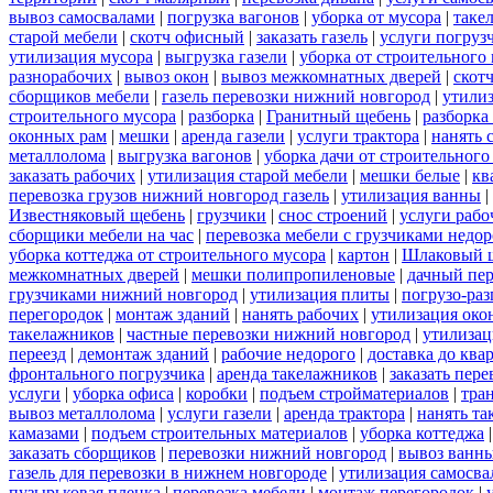
вывоз самосвалами
|
погрузка вагонов
|
уборка от мусора
|
таке
старой мебели
|
скотч офисный
|
заказать газель
|
услуги погруз
утилизация мусора
|
выгрузка газели
|
уборка от строительного
разнорабочих
|
вывоз окон
|
вывоз межкомнатных дверей
|
скот
сборщиков мебели
|
газель перевозки нижний новгород
|
утилиз
строительного мусора
|
разборка
|
Гранитный щебень
|
разборка
оконных рам
|
мешки
|
аренда газели
|
услуги трактора
|
нанять 
металлолома
|
выгрузка вагонов
|
уборка дачи от строительного
заказать рабочих
|
утилизация старой мебели
|
мешки белые
|
кв
перевозка грузов нижний новгород газель
|
утилизация ванны
|
Известняковый щебень
|
грузчики
|
снос строений
|
услуги рабо
сборщики мебели на час
|
перевозка мебели с грузчиками недо
уборка коттеджа от строительного мусора
|
картон
|
Шлаковый 
межкомнатных дверей
|
мешки полипропиленовые
|
дачный пер
грузчиками нижний новгород
|
утилизация плиты
|
погрузо-ра
перегородок
|
монтаж зданий
|
нанять рабочих
|
утилизация око
такелажников
|
частные перевозки нижний новгород
|
утилизац
переезд
|
демонтаж зданий
|
рабочие недорого
|
доставка до ква
фронтального погрузчика
|
аренда такелажников
|
заказать пер
услуги
|
уборка офиса
|
коробки
|
подъем стройматериалов
|
тра
вывоз металлолома
|
услуги газели
|
аренда трактора
|
нанять т
камазами
|
подъем строительных материалов
|
уборка коттеджа
заказать сборщиков
|
перевозки нижний новгород
|
вывоз ванн
газель для перевозки в нижнем новгороде
|
утилизация самосва
пузырьковая пленка
|
перевозка мебели
|
монтаж перегородок
|