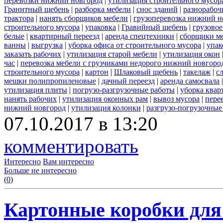
перевозки нижний новгород
|
утилизация строительного мусор
Гранитный щебень
|
разборка мебели
|
снос зданий
|
разнорабоч
трактора
|
нанять сборщиков мебели
|
грузоперевозка нижний н
строительного мусора
|
упаковка
|
Гравийный щебень
|
грузовое
белые
|
квартирный переезд
|
аренда спецтехники
|
сборщики ме
ванны
|
выгрузка
|
уборка офиса от строительного мусора
|
упак
заказать рабочих
|
утилизация старой мебели
|
утилизация окон
час
|
перевозка мебели с грузчиками недорого нижний новгоро
строительного мусора
|
картон
|
Шлаковый щебень
|
такелаж
|
с
мешки полипропиленовые
|
дачный переезд
|
аренда самосвала
утилизация плиты
|
погрузо-разгрузочные работы
|
уборка квар
нанять рабочих
|
утилизация оконных рам
|
вывоз мусора
|
пере
нижний новгород
|
утилизация колонки
|
разгрузо-погрузочные
07.10.2017 в 13:20
комментировать
Интересно
Вам интересно
Больше не интересно
(
0
)
Картонные коробки для 