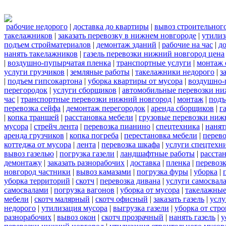
рабочие недорого
|
доставка до квартиры
|
вывоз строительног
такелажников
|
заказать перевозку в нижнем новгороде
|
утилиз
подъем стройматериалов
|
демонтаж зданий
|
рабочие на час
|
д
нанять такелажников
|
газель перевозки нижний новгород цена
|
воздушно-пупырчатая пленка
|
транспортные услуги
|
монтаж 
услуги грузчиков
|
земляные работы
|
такелажники недорого
|
з
|
подъем гипсокартона
|
уборка квартиры от мусора
|
воздушно-
перегородок
|
услуги сборщиков
|
автомобильные перевозки ни
час
|
транспортные перевозки нижний новгород
|
монтаж
|
подъ
перевозка сейфа
|
демонтаж перегородок
|
аренда сборщиков
|
г
|
копка траншей
|
расстановка мебели
|
грузовые перевозки ниж
мусора
|
стрейч лента
|
перевозка пианино
|
спецтехника
|
нанят
аренда грузчиков
|
копка погреба
|
перестановка мебели
|
перев
коттеджа от мусора
|
лента
|
перевозка шкафа
|
услуги спецтехн
вывоз газелью
|
погрузка газели
|
ландшафтные работы
|
расста
демонтажу
|
заказать разнорабочих
|
доставка
|
пленка
|
перевозк
новгород частники
|
вывоз камазами
|
погрузка фуры
|
уборка
|
уборка территорий
|
скотч
|
перевозка дивана
|
услуги самосвал
самосвалами
|
погрузка вагонов
|
уборка от мусора
|
такелажные
мебели
|
скотч малярный
|
скотч офисный
|
заказать газель
|
услу
недорого
|
утилизация мусора
|
выгрузка газели
|
уборка от стр
разнорабочих
|
вывоз окон
|
скотч прозрачный
|
нанять газель
|
у