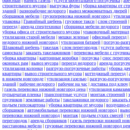
офисный
|
нанять газель
|
услуги фронтального погрузчика
|
ар
строительного мусора
|
выгрузка фуры
|
уборка квартиры от ст
зданий
|
разнорабочие недорого
|
вывоз межкомнатных дверей
сборщиков мебели
|
грузоперевозка нижний новгород
|
утилиза
упаковка
|
Гравийный щебень
|
грузовое такси
|
слом строений
переезд
|
аренда спецтехники
|
сборщики мебели недорого
|
пер
уборка офиса от строительного мусора
|
упаковочный материал
утилизация старой мебели
|
мешки зеленые
|
офисный переезд
|
недорого нижний новгород
|
утилизация батарей
|
погрузо-разг
Шлаковый щебень
|
такелаж
|
слом перегородок
|
услуги рабочи
самосвала
|
заказать такелажников
|
перевозка мебели с грузчи
уборка квартиры
|
картонные коробки
|
погрузка
|
снос перегор
оконных рам
|
вывоз мусора
|
переезд недорого
|
аренда погрузч
утилизация колонки
|
разгрузо-погрузочные работы
|
уборка да
квартиры
|
вывоз строительного мусора
|
коттеджный переезд
|
в нижнем новгороде
|
утилизация газелью
|
разгрузо-погрузочн
зданий
|
рабочие недорого
|
рабочие на час
|
доставка под ключ
|
газель перевозки нижний новгород цена
|
утилизация камазам
пупырчатая пленка
|
транспортные услуги
|
монтаж строений
|
грузчиков
|
земляные работы
|
такелажники недорого
|
заказать
подъем гипсокартона
|
уборка квартиры от мусора
|
воздушно-п
сборщиков
|
автомобильные перевозки нижний новгород
|
выво
перевозки нижний новгород
|
монтаж
|
подъем сухих смесей
|
у
перегородок
|
аренда сборщиков
|
газель перевозки нижний нов
расстановка мебели
|
грузовые перевозки нижний новгород це