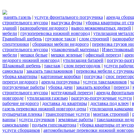
нанять газель
|
услуги фронтального погрузчика
|
аренда сборщ
строительного мусора
|
выгрузка фуры
|
уборка квартиры от ст
зданий
|
разнорабочие недорого
|
вывоз межкомнатных дверей
мебели
|
грузоперевозка нижний новгород
|
утилизация металл
Гравийный щебень
|
грузовое такси
|
слом строений
|
разнорабо
спецтехники
|
сборщики мебели недорого
|
перевозка грузов н
строительного мусора
|
упаковочный материал
|
Известняковый
мебели
|
мешки белые
|
мешки зеленые
|
офисный переезд
|
арен
недорого нижний новгород
|
утилизация батарей
|
погрузо-разг
Шлаковый щебень
|
такелаж
|
слом перегородок
|
услуги рабочи
самосвала
|
заказать такелажников
|
перевозка мебели с грузчи
уборка квартиры
|
картонные коробки
|
погрузка
|
снос перегор
переезд недорого
|
аренда погрузчика
|
услуги такелажников
|
ч
погрузочные работы
|
уборка дачи
|
заказать коробки
|
переезд
|
строительного мусора
|
коттеджный переезд
|
аренда фронтальн
новгороде
|
утилизация газелью
|
разгрузо-погрузочные услуги
рабочие недорого
|
доставка до квартиры
|
доставка под ключ
|
газель перевозки нижний новгород цена
|
утилизация камазами
пупырчатая пленка
|
транспортные услуги
|
монтаж строений
|
ванны
|
услуги грузчиков
|
земляные работы
|
такелажники нед
самосвалами
|
подъем гипсокартона
|
уборка квартиры от мусор
услуги сборщиков
|
автомобильные перевозки нижний новгоро