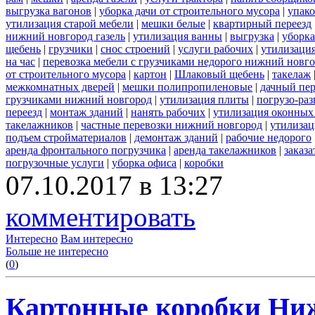
выгрузка вагонов
|
уборка дачи от строительного мусора
|
упако
утилизация старой мебели
|
мешки белые
|
квартирный переезд
нижний новгород газель
|
утилизация ванны
|
выгрузка
|
уборка
щебень
|
грузчики
|
снос строений
|
услуги рабочих
|
утилизация
на час
|
перевозка мебели с грузчиками недорого нижний новг
от строительного мусора
|
картон
|
Шлаковый щебень
|
такелаж
межкомнатных дверей
|
мешки полипропиленовые
|
дачный пер
грузчиками нижний новгород
|
утилизация плиты
|
погрузо-ра
переезд
|
монтаж зданий
|
нанять рабочих
|
утилизация оконных
такелажников
|
частные перевозки нижний новгород
|
утилизац
подъем стройматериалов
|
демонтаж зданий
|
рабочие недорого
аренда фронтального погрузчика
|
аренда такелажников
|
заказ
погрузочные услуги
|
уборка офиса
|
коробки
07.10.2017 в 13:27
комментировать
Интересно
Вам интересно
Больше не интересно
(
0
)
Картонные коробки Ни