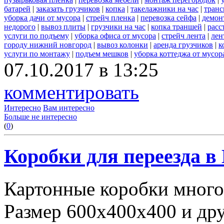
батарей
|
заказать грузчиков
|
копка
|
такелажники на час
|
транс
уборка дачи от мусора
|
стрейч пленка
|
перевозка сейфа
|
демон
недорого
|
вывоз плиты
|
грузчики на час
|
копка траншей
|
расс
услуги по подъему
|
уборка офиса от мусора
|
стрейч лента
|
лен
городу нижний новгород
|
вывоз колонки
|
аренда грузчиков
|
к
услуги по монтажу
|
подъем мешков
|
уборка коттеджа от мусор
07.10.2017 в 13:25
комментировать
Интересно
Вам интересно
Больше не интересно
(
0
)
Коробки для переезда 
Картонные коробки много
Размер 600х400х400 и дру