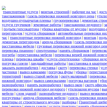
транспортные услуги
|
монтаж строений
|
рабочие на час
|
дост
такелажников
|
газель перевозки нижний новгород цена
|
утили
воздушно-пупырчатая пленка
|
грузоперевозки
|
демонтаж стро
услуги грузчиков
|
земляные работы
|
такелажники недорого
|
з
|
подъем гипсокартона
|
уборка квартиры от мусора
|
воздушно-
перегородок
|
услуги сборщиков
|
автомобильные перевозки ни
час
|
транспортные перевозки нижний новгород
|
монтаж
|
подъ
демонтаж перегородок
|
аренда сборщиков
|
газель перевозки 
расстановка мебели
|
грузовые перевозки нижний новгород це
перевозка пианино
|
спецтехника
|
нанять сборщиков
|
перевозк
погреба
|
перестановка мебели
|
перевозка вещей нижний новг
пленка
|
перевозка шкафа
|
услуги спецтехники
|
сборщики нед
погрузка газели
|
ландшафтные работы
|
расстановка в квартире
заказать разнорабочих
|
доставка
|
скотч
|
перевозка стенки
|
усл
частники
|
вывоз камазами
|
погрузка фуры
|
уборка
|
перестанов
территорий
|
вывоз старой мебели
|
скотч малярный
|
перевозка
нижний новгород
|
вывоз самосвалами
|
погрузка вагонов
|
убор
разнорабочих
|
нанять разнорабочих
|
вывоз окон
|
скотч офисн
перевозки нижний новгород недорого
|
утилизация мусора
|
вы
мебели
|
слом зданий
|
разнорабочие недорого
|
вывоз межкомна
погрузчика
|
аренда сборщиков мебели
|
газель перевозки нижн
квартиры от строительного мусора
|
разборка
|
Гранитный щебе
рам
|
мешки
|
аренда газели
|
услуги трактора
|
нанять сборщико