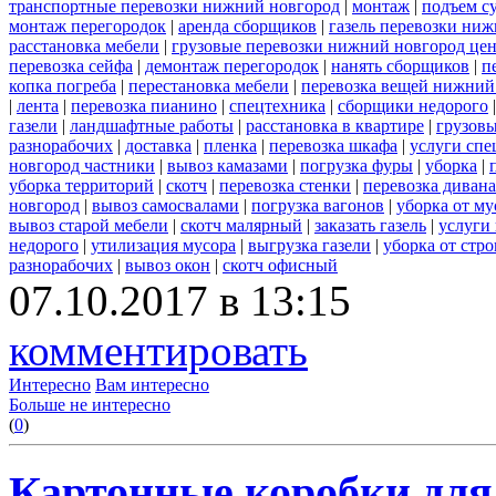
транспортные перевозки нижний новгород
|
монтаж
|
подъем с
монтаж перегородок
|
аренда сборщиков
|
газель перевозки ни
расстановка мебели
|
грузовые перевозки нижний новгород це
перевозка сейфа
|
демонтаж перегородок
|
нанять сборщиков
|
п
копка погреба
|
перестановка мебели
|
перевозка вещей нижний
|
лента
|
перевозка пианино
|
спецтехника
|
сборщики недорого
газели
|
ландшафтные работы
|
расстановка в квартире
|
грузовы
разнорабочих
|
доставка
|
пленка
|
перевозка шкафа
|
услуги спе
новгород частники
|
вывоз камазами
|
погрузка фуры
|
уборка
|
уборка территорий
|
скотч
|
перевозка стенки
|
перевозка дивана
новгород
|
вывоз самосвалами
|
погрузка вагонов
|
уборка от му
вывоз старой мебели
|
скотч малярный
|
заказать газель
|
услуги
недорого
|
утилизация мусора
|
выгрузка газели
|
уборка от стр
разнорабочих
|
вывоз окон
|
скотч офисный
07.10.2017 в 13:15
комментировать
Интересно
Вам интересно
Больше не интересно
(
0
)
Картонные коробки для