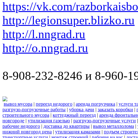
https://vk.com/razborkaisb
http://legionsuper.blizko.ru
http://l.nngrad.ru
http://o.nngrad.ru
8-908-232-8246 и 8-960-1
вывоз мусора
|
переезд недорого
|
аренда погрузчика
|
услуги т
разгрузо-погрузочные работы
|
уборка дачи
|
заказать коробки
|
строительного мусора
|
коттеджный переезд
|
аренда фронтальн
новгороде
|
утилизация газелью
|
разгрузо-погрузочные услуги
рабочие недорого
|
доставка до квартиры
|
вывоз металлолома
|
нижний новгород цена
|
утилизация камазами
|
подъем строите
транспортные услуги
|
монтаж строений
|
рабочие на час
|
доста