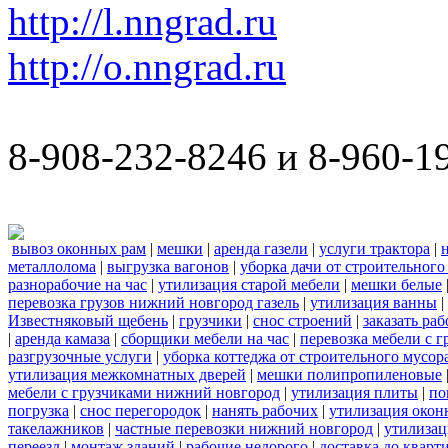
http://l.nngrad.ru
http://o.nngrad.ru
8-908-232-8246 и 8-960-1
вывоз оконных рам
|
мешки
|
аренда газели
|
услуги трактора
|
металлолома
|
выгрузка вагонов
|
уборка дачи от строительного
разнорабочие на час
|
утилизация старой мебели
|
мешки белые
перевозка грузов нижний новгород газель
|
утилизация ванны
|
Известняковый щебень
|
грузчики
|
снос строений
|
заказать ра
|
аренда камаза
|
сборщики мебели на час
|
перевозка мебели с 
разгрузочные услуги
|
уборка коттеджа от строительного мусор
утилизация межкомнатных дверей
|
мешки полипропиленовые
мебели с грузчиками нижний новгород
|
утилизация плиты
|
по
погрузка
|
снос перегородок
|
нанять рабочих
|
утилизация окон
такелажников
|
частные перевозки нижний новгород
|
утилизац
переезд
|
монтаж зданий
|
рабочие недорого
|
доставка до кварт