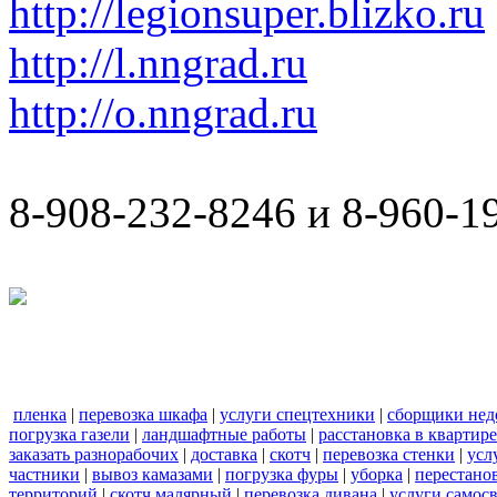
http://legionsuper.blizko.ru
http://l.nngrad.ru
http://o.nngrad.ru
8-908-232-8246 и 8-960-1
пленка
|
перевозка шкафа
|
услуги спецтехники
|
сборщики нед
погрузка газели
|
ландшафтные работы
|
расстановка в квартире
заказать разнорабочих
|
доставка
|
скотч
|
перевозка стенки
|
усл
частники
|
вывоз камазами
|
погрузка фуры
|
уборка
|
перестанов
территорий
|
скотч малярный
|
перевозка дивана
|
услуги самос