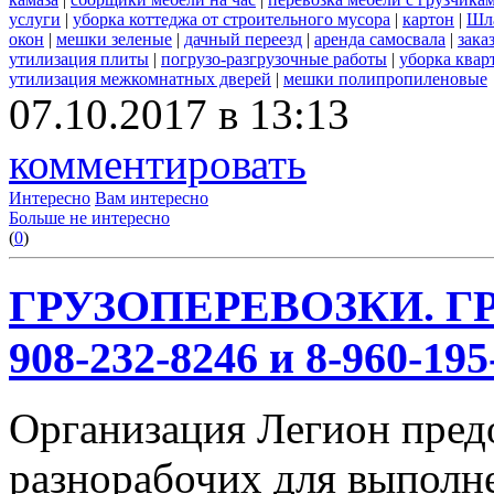
услуги
|
уборка коттеджа от строительного мусора
|
картон
|
Шл
окон
|
мешки зеленые
|
дачный переезд
|
аренда самосвала
|
зака
утилизация плиты
|
погрузо-разгрузочные работы
|
уборка квар
утилизация межкомнатных дверей
|
мешки полипропиленовые
07.10.2017 в 13:13
комментировать
Интересно
Вам интересно
Больше не интересно
(
0
)
ГРУЗОПЕРЕВОЗКИ. ГР
908-232-8246 и 8-960-195
Организация Легион предо
разнорабочих для выполн