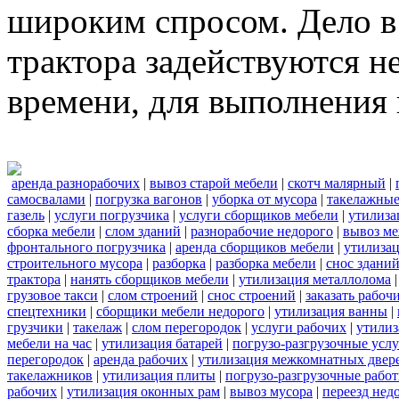
широким спросом. Дело в 
трактора задействуются н
времени, для выполнения 
аренда разнорабочих
|
вывоз старой мебели
|
скотч малярный
|
самосвалами
|
погрузка вагонов
|
уборка от мусора
|
такелажные
газель
|
услуги погрузчика
|
услуги сборщиков мебели
|
утилиза
сборка мебели
|
слом зданий
|
разнорабочие недорого
|
вывоз м
фронтального погрузчика
|
аренда сборщиков мебели
|
утилизац
строительного мусора
|
разборка
|
разборка мебели
|
снос здани
трактора
|
нанять сборщиков мебели
|
утилизация металлолома
грузовое такси
|
слом строений
|
снос строений
|
заказать рабоч
спецтехники
|
сборщики мебели недорого
|
утилизация ванны
|
грузчики
|
такелаж
|
слом перегородок
|
услуги рабочих
|
утилиз
мебели на час
|
утилизация батарей
|
погрузо-разгрузочные усл
перегородок
|
аренда рабочих
|
утилизация межкомнатных двер
такелажников
|
утилизация плиты
|
погрузо-разгрузочные рабо
рабочих
|
утилизация оконных рам
|
вывоз мусора
|
переезд нед