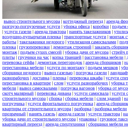
вывоз строительного мусора
|
коттеджный переезд
|
аренда фро
разгрузо-погрузочные услуги
|
уборка офиса
|
коробки
|
подъем 
|
услуги газели
|
аренда трактора
|
нанять такелажников
|
утилиз
воздушно-пупырчатая пленка
|
транспортные услуги
|
монтаж с
работы
|
такелажники недорого
|
утилизация самосвалами
|
под
пленка
|
грузоперевозки
|
демонтаж строений
|
заказать сборщи
монтаж
|
подъем сухих смесей
|
уборка дачи от мусора
|
стрейч 
плиты
|
грузчики на час
|
копка траншей
|
расстановка мебели
|
перевозка сейфа
|
демонтаж перегородок
|
аренда сборщиков
|
н
перестановка мебели
|
услуги по монтажу
|
подъем мешков
|
убо
сборщики недорого
|
вывоз газелью
|
погрузка газели
|
ландшаф
разнорабочих
|
доставка
|
пленка
|
перевозка шкафа
|
услуги спе
перестановка в квартире
|
слом
|
услуги разнорабочих
|
уборка 
мебели
|
вывоз самосвалами
|
погрузка вагонов
|
уборка от мусо
скотч малярный
|
перевозка дивана
|
услуги самосвала
|
услуги 
строительного мусора
|
сборка
|
сборка мебели
|
слом зданий
|
н
погрузчика
|
услуги фронтального погрузчика
|
аренда сборщик
квартиры от строительного мусора
|
разборка
|
разборка мебели
прозрачный
|
нанять газель
|
аренда газели
|
услуги трактора
|
на
уборка дачи от строительного мусора
|
упаковка
|
грузовое такс
квартирный переезд
|
аренда спецтехники
|
сборщики мебели н