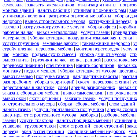
самосвала
|
заказать такелажников
|
утилизация плиты
|
погрузо
монтаж зданий
|
нанять рабочих
|
утилизация оконных рам
|
выв
утилизация колонки
|
разгрузо-погрузочные работы
|
уборка да
недорого
|
вывоз строительного мусора
|
коттеджный переезд
|
газелью
|
разгрузо-погрузочные услуги
|
уборка офиса
|
коробки
рабочие на час
|
вывоз металлолома
|
услуги газели
|
аренда тра
материалов
|
уборка коттеджа
|
воздушно-пузырьковая пленка
|
услуги грузчиков
|
земляные работы
|
такелажники недорого
|
у
стрейч пленка
|
перевозка мебели
|
монтаж перегородок
|
услуг
час
|
монтаж
|
подъем сухих смесей
|
уборка дачи от мусора
|
стр
вывоз плиты
|
грузчики на час
|
копка траншей
|
расстановка ме
перевозка пианино
|
спецтехника
|
нанять сборщиков
|
вывоз ко
монтажу
|
подъем мешков
|
уборка коттеджа от мусора
|
доставк
вывоз газелью
|
погрузка газели
|
ландшафтные работы
|
расста
разнорабочих
|
уборка территорий
|
скотч
|
перевозка стенки
|
ус
перестановка в квартире
|
слом
|
аренда разнорабочих
|
вывоз с
заказать сборщиков мебели
|
вывоз самосвалами
|
погрузка ваго
вывоз окон
|
скотч офисный
|
заказать газель
|
услуги погрузчик
от строительного мусора
|
сборка
|
сборка мебели
|
слом зданий
нанять газель
|
услуги фронтального погрузчика
|
аренда сборщ
квартиры от строительного мусора
|
разборка
|
разборка мебели
газели
|
услуги трактора
|
нанять сборщиков мебели
|
утилизаци
упаковка
|
грузовое такси
|
слом строений
|
снос строений
|
зака
переезд
|
аренда спецтехники
|
сборщики мебели недорого
|
ути
упаковочный материал
|
грузчики
|
такелаж
|
слом перегородок