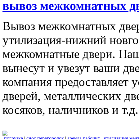
вывоз межкомнатных дв
Вывоз межкомнатных две
утилизация-нижний новго
межкомнатные двери. Наш
вынесут и увезут ваши дв
компания предоставляет 
дверей, металлических дв
косяков, наличников и т.д.
погрузка
|
снос перегородок
|
аренда рабочих
|
утилизация меж