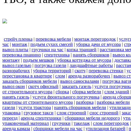
стрейч пленка
|
перевозка мебели
|
монтаж перегородок
|
услуг
час
|
монтаж
|
подъем сухих смесей
|
уборка дачи от мусора
|
стр
вывоз плиты
|
грузчики на час
|
копка траншей
|
расстановка ме
перевозка пианино
|
спецтехника
|
нанять сборщиков
|
вывоз ко
монтажу
|
подъем мешков
|
уборка коттеджа от мусора
|
доставк
вывоз газелью
|
погрузка газели
|
ландшафтные работы
|
расста
разнорабочих
|
уборка территорий
|
скотч
|
перевозка стенки
|
ус
перестановка в квартире
|
слом
|
аренда разнорабочих
|
вывоз с
заказать сборщиков мебели
|
вывоз самосвалами
|
погрузка ваго
вывоз окон
|
скотч офисный
|
заказать газель
|
услуги погрузчик
от строительного мусора
|
сборка
|
сборка мебели
|
слом зданий
нанять газель
|
услуги фронтального погрузчика
|
аренда сборщ
квартиры от строительного мусора
|
разборка
|
разборка мебели
газели
|
услуги трактора
|
нанять сборщиков мебели
|
утилизаци
упаковка
|
грузовое такси
|
слом строений
|
снос строений
|
зака
переезд
|
аренда спецтехники
|
сборщики мебели недорого
|
ути
упаковочный материал
|
грузчики
|
такелаж
|
слом перегородок
аренда камаза
|
сборщики мебели на час
|
утилизация батарей
|
п