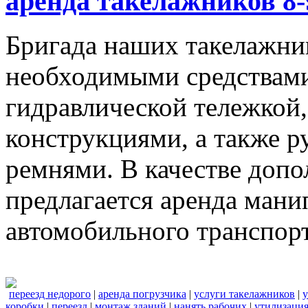
аренда такелажников 8-
Бригада наших такелажник
необходимыми средствами,
гидравлической тележкой
конструкциями, а также 
ремнями. В качестве доп
предлагается аренда мани
автомобильного транспорт
переезд недорого
|
аренда погрузчика
|
услуги такелажников
|
у
коробки
|
переезд
|
монтаж зданий
|
нанять рабочих
|
утилизаци