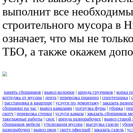
выполнит все необходимы
строительного мусора в 
означает, что мы не тольк
ТБО, а также окажем доп
нанять сборщиков
|
вывоз колонки
|
аренда грузчиков
|
копка п
коттеджа от мусора
|
лента
|
перевозка пианино
|
спецтехника
|
|
расстановка в квартире
|
услуги по демонтажу
|
заказать разно
сборщики на час
|
вывоз камазами
|
погрузка фуры
|
уборка
|
пер
скотч
|
перевозка стенки
|
услуги камаза
|
заказать сборщиков м
такелажные работы
|
снос
|
аренда разнорабочих
|
вывоз старой
сборщиков мебели
|
утилизация мусора
|
выгрузка газели
|
уборк
разнорабочих
|
вывоз окон
|
скотч офисный
|
заказать газель
|
ус