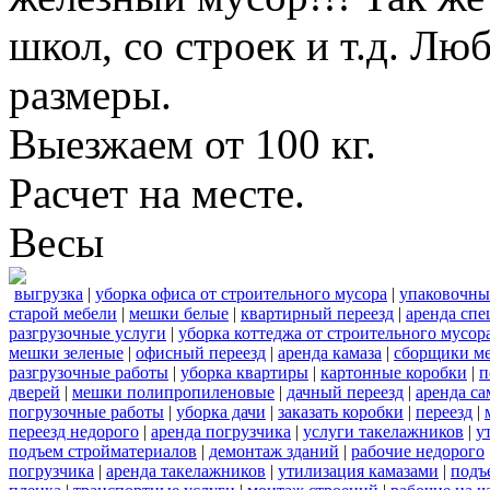
школ, со строек и т.д. Лю
размеры.
Выезжаем от 100 кг.
Расчет на месте.
Весы
выгрузка
|
уборка офиса от строительного мусора
|
упаковочны
старой мебели
|
мешки белые
|
квартирный переезд
|
аренда сп
разгрузочные услуги
|
уборка коттеджа от строительного мусор
мешки зеленые
|
офисный переезд
|
аренда камаза
|
сборщики ме
разгрузочные работы
|
уборка квартиры
|
картонные коробки
|
п
дверей
|
мешки полипропиленовые
|
дачный переезд
|
аренда са
погрузочные работы
|
уборка дачи
|
заказать коробки
|
переезд
|
переезд недорого
|
аренда погрузчика
|
услуги такелажников
|
у
подъем стройматериалов
|
демонтаж зданий
|
рабочие недорого
погрузчика
|
аренда такелажников
|
утилизация камазами
|
подъ