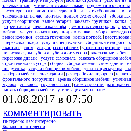
пленка
|
транспортные услуги
|
монтаж строений
|
рабочие на ч
такелажников
|
утилизация самосвалами
|
подъем гипсокартона
грузоперевозки
|
демонтаж строений
|
заказать сборщиков
|
выв
такелажники на час
|
монтаж
|
подъем сухих смесей
|
уборка дач
услуги сборщиков
|
вывоз батарей
|
заказать грузчиков
|
копка
|
|
стрейч лента
|
перевозка сейфа
|
демонтаж перегородок
|
аренд
мебели
|
услуги по монтажу
|
подъем мешков
|
уборка коттеджа 
вывоз колонки
|
аренда грузчиков
|
копка погреба
|
расстановка 
|
перевозка шкафа
|
услуги спецтехники
|
сборщики недорого
|
в
квартире
|
слом
|
услуги разнорабочих
|
уборка территорий
|
ско
погрузка фуры
|
уборка
|
уборка от мусора
|
такелажные работы
перевозка дивана
|
услуги самосвала
|
заказать сборщиков мебе
строительного мусора
|
сборка
|
сборка мебели
|
слом зданий
|
н
погрузчика
|
услуги сборщиков мебели
|
утилизация мусора
|
вы
разборка мебели
|
снос зданий
|
разнорабочие недорого
|
вывоз 
фронтального погрузчика
|
аренда сборщиков мебели
|
утилизац
мусора
|
упаковка
|
грузовое такси
|
слом строений
|
разнорабочи
нанять сборщиков мебели
|
утилизация металлолома
01.08.2017 в 07:50
комментировать
Интересно
Вам интересно
Больше не интересно