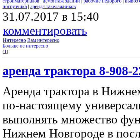
стройматериалов
|
демонтаж зданий
|
рабочие недорого
|
вывоз 
погрузчика
|
аренда такелажников
31.07.2017 в 15:40
комментировать
Интересно
Вам интересно
Больше не интересно
(
1
)
аренда трактора 8-908-2
Аренда трактора в Нижнем
по-настоящему универсал
выполнять множество фун
Нижнем Новгороде в посл