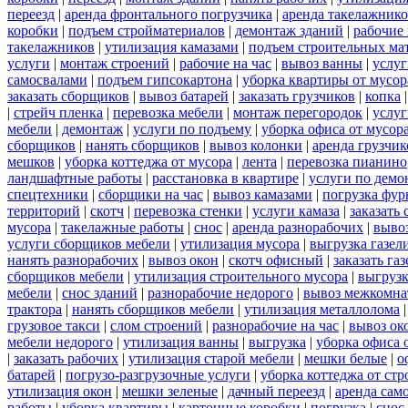
переезд
|
аренда фронтального погрузчика
|
аренда такелажник
коробки
|
подъем стройматериалов
|
демонтаж зданий
|
рабочие
такелажников
|
утилизация камазами
|
подъем строительных ма
услуги
|
монтаж строений
|
рабочие на час
|
вывоз ванны
|
услуг
самосвалами
|
подъем гипсокартона
|
уборка квартиры от мусор
заказать сборщиков
|
вывоз батарей
|
заказать грузчиков
|
копка
|
стрейч пленка
|
перевозка мебели
|
монтаж перегородок
|
услу
мебели
|
демонтаж
|
услуги по подъему
|
уборка офиса от мусор
сборщиков
|
нанять сборщиков
|
вывоз колонки
|
аренда грузчик
мешков
|
уборка коттеджа от мусора
|
лента
|
перевозка пианино
ландшафтные работы
|
расстановка в квартире
|
услуги по демо
спецтехники
|
сборщики на час
|
вывоз камазами
|
погрузка фу
территорий
|
скотч
|
перевозка стенки
|
услуги камаза
|
заказать
мусора
|
такелажные работы
|
снос
|
аренда разнорабочих
|
вывоз
услуги сборщиков мебели
|
утилизация мусора
|
выгрузка газел
нанять разнорабочих
|
вывоз окон
|
скотч офисный
|
заказать газ
сборщиков мебели
|
утилизация строительного мусора
|
выгруз
мебели
|
снос зданий
|
разнорабочие недорого
|
вывоз межкомна
трактора
|
нанять сборщиков мебели
|
утилизация металлолома
грузовое такси
|
слом строений
|
разнорабочие на час
|
вывоз ок
мебели недорого
|
утилизация ванны
|
выгрузка
|
уборка офиса 
|
заказать рабочих
|
утилизация старой мебели
|
мешки белые
|
о
батарей
|
погрузо-разгрузочные услуги
|
уборка коттеджа от ст
утилизация окон
|
мешки зеленые
|
дачный переезд
|
аренда сам
работы
|
уборка квартиры
|
картонные коробки
|
погрузка
|
снос