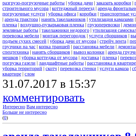
разгрузо-погрузочные работы
|
уборка дачи
|
заказать коробки
|
строительного мусора
|
коттеджный переезд
|
аренда фронтальн
погрузочные услуги
|
уборка офиса
|
коробки
|
транспортные ус
|
аренда трактора
|
нанять такелажников
|
утилизация камазами
пленка
|
воздушно-пузырьковая пленка
|
грузоперевозки
|
демон
земляные работы
|
такелажники недорого
|
утилизация самосва
перевозка мебели
|
монтаж перегородок
|
услуги сборщиков
|
вы
подъем сухих смесей
|
уборка дачи от мусора
|
стрейч лента
|
пе
грузчики на час
|
копка траншей
|
расстановка мебели
|
демонта
спецтехника
|
нанять сборщиков
|
вывоз колонки
|
аренда грузч
мешков
|
уборка коттеджа от мусора
|
доставка
|
пленка
|
перево
погрузка газели
|
ландшафтные работы
|
расстановка в квартире
уборка территорий
|
скотч
|
перевозка стенки
|
услуги камаза
|
с
квартире
|
слом
31.07.2017 в 15:37
комментировать
Интересно
Вам интересно
Больше не интересно
(
0
)