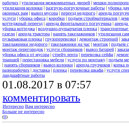
рабочих
|
утилизация межкомнатных дверей
|
мешки полипроп
утилизация колонки
|
разгрузо-погрузочные работы
|
уборка да
оконных рам
|
вывоз мусора
|
переезд недорого
|
аренда погрузч
услуги
|
уборка офиса
|
коробки
|
подъем стройматериалов
|
дем
коттеджный переезд
|
аренда фронтального погрузчика
|
аренда
уборка коттеджа
|
воздушно-пупырчатая пленка
|
транспортные
газели
|
аренда трактора
|
нанять такелажников
|
утилизация са
пузырьковая пленка
|
грузоперевозки
|
демонтаж строений
|
зак
такелажники недорого
|
такелажники на час
|
монтаж
|
подъем с
монтаж перегородок
|
услуги сборщиков
|
вывоз батарей
|
заказ
уборка офиса от мусора
|
стрейч лента
|
перевозка сейфа
|
демон
траншей
|
перестановка мебели
|
услуги по монтажу
|
подъем м
|
нанять сборщиков
|
вывоз колонки
|
аренда грузчиков
|
копка п
разнорабочих
|
доставка
|
пленка
|
перевозка шкафа
|
услуги спе
ландшафтные работы
01.08.2017 в 07:57
комментировать
Интересно
Вам интересно
Больше не интересно
(
0
)