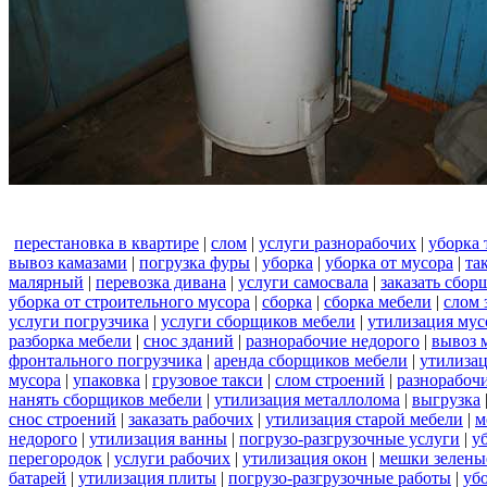
перестановка в квартире
|
слом
|
услуги разнорабочих
|
уборка 
вывоз камазами
|
погрузка фуры
|
уборка
|
уборка от мусора
|
та
малярный
|
перевозка дивана
|
услуги самосвала
|
заказать сбор
уборка от строительного мусора
|
сборка
|
сборка мебели
|
слом 
услуги погрузчика
|
услуги сборщиков мебели
|
утилизация мус
разборка мебели
|
снос зданий
|
разнорабочие недорого
|
вывоз 
фронтального погрузчика
|
аренда сборщиков мебели
|
утилизац
мусора
|
упаковка
|
грузовое такси
|
слом строений
|
разнорабочи
нанять сборщиков мебели
|
утилизация металлолома
|
выгрузка
снос строений
|
заказать рабочих
|
утилизация старой мебели
|
м
недорого
|
утилизация ванны
|
погрузо-разгрузочные услуги
|
у
перегородок
|
услуги рабочих
|
утилизация окон
|
мешки зелены
батарей
|
утилизация плиты
|
погрузо-разгрузочные работы
|
уб