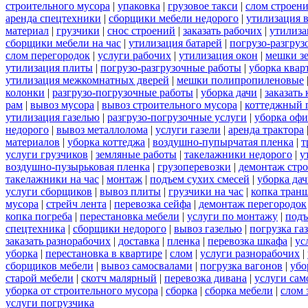
строительного мусора
|
упаковка
|
грузовое такси
|
слом строен
аренда спецтехники
|
сборщики мебели недорого
|
утилизация 
материал
|
грузчики
|
снос строений
|
заказать рабочих
|
утилиза
сборщики мебели на час
|
утилизация батарей
|
погрузо-разгруз
слом перегородок
|
услуги рабочих
|
утилизация окон
|
мешки з
утилизация плиты
|
погрузо-разгрузочные работы
|
уборка квар
утилизация межкомнатных дверей
|
мешки полипропиленовые
колонки
|
разгрузо-погрузочные работы
|
уборка дачи
|
заказать
рам
|
вывоз мусора
|
вывоз строительного мусора
|
коттеджный 
утилизация газелью
|
разгрузо-погрузочные услуги
|
уборка офи
недорого
|
вывоз металлолома
|
услуги газели
|
аренда трактора
материалов
|
уборка коттеджа
|
воздушно-пупырчатая пленка
|
т
услуги грузчиков
|
земляные работы
|
такелажники недорого
|
у
воздушно-пузырьковая пленка
|
грузоперевозки
|
демонтаж стр
такелажники на час
|
монтаж
|
подъем сухих смесей
|
уборка дач
услуги сборщиков
|
вывоз плиты
|
грузчики на час
|
копка тран
мусора
|
стрейч лента
|
перевозка сейфа
|
демонтаж перегородок
копка погреба
|
перестановка мебели
|
услуги по монтажу
|
подъ
спецтехника
|
сборщики недорого
|
вывоз газелью
|
погрузка га
заказать разнорабочих
|
доставка
|
пленка
|
перевозка шкафа
|
ус
уборка
|
перестановка в квартире
|
слом
|
услуги разнорабочих
|
сборщиков мебели
|
вывоз самосвалами
|
погрузка вагонов
|
убо
старой мебели
|
скотч малярный
|
перевозка дивана
|
услуги сам
уборка от строительного мусора
|
сборка
|
сборка мебели
|
слом 
услуги погрузчика