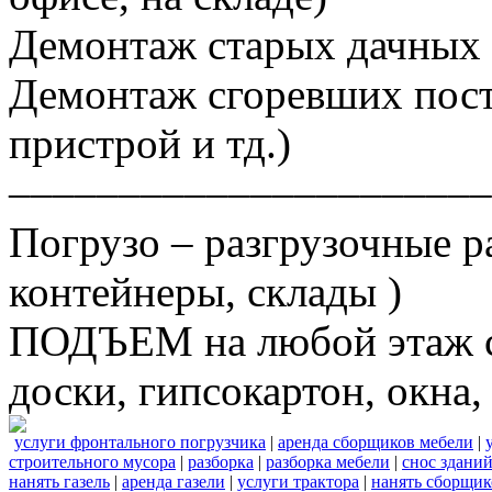
Демонтаж старых дачных 
Демонтаж сгоревших постр
пристрой и тд.)
––––––––––––––––––––––
Погрузо – разгрузочные р
контейнеры, склады )
ПОДЪЕМ на любой этаж ст
доски, гипсокартон, окна, 
услуги фронтального погрузчика
|
аренда сборщиков мебели
|
строительного мусора
|
разборка
|
разборка мебели
|
снос здани
нанять газель
|
аренда газели
|
услуги трактора
|
нанять сборщик