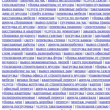
строений
|
рабочие на час
|
вывоз металлолома
|
услуги газели
|
гипсокартона
|
уборка квартиры от мусора
|
воздушно-пузырько
вывоз ванны
|
услуги грузчиков
|
земляные работы
|
такелажник
дачи от мусора
|
стрейч пленка
|
перевозка мебели
|
монтаж пер
расстановка мебели
|
демонтаж
|
услуги по подъему
|
уборка оф
аренда сборщиков
|
вывоз плиты
|
грузчики на час
|
копка тран
коттеджа от мусора
|
лента
|
перевозка пианино
|
спецтехника
|
расстановка в квартире
|
услуги по демонтажу
|
заказать разнор
сборщики недорого
|
вывоз газелью
|
погрузка газели
|
ландшаф
территорий
|
скотч
|
перевозка стенки
|
услуги камаза
|
сборщики
такелажные работы
|
снос
|
аренда разнорабочих
|
вывоз старой
сборщиков мебели
|
вывоз самосвалами
|
погрузка вагонов
|
выг
слом зданий
|
нанять разнорабочих
|
вывоз окон
|
скотч офисны
утилизация мусора
|
выгрузка фуры
|
уборка квартиры от строи
недорого
|
вывоз межкомнатных дверей
|
скотч прозрачный
|
на
утилизация строительного мусора
|
выгрузка вагонов
|
уборка д
разнорабочие на час
|
вывоз оконных рам
|
мешки
|
аренда газел
выгрузка
|
уборка офиса от строительного мусора
|
упаковочный
мебели
|
мешки белые
|
квартирный переезд
|
аренда спецтехни
услуги
|
уборка коттеджа от строительного мусора
|
картон
|
так
|
офисный переезд
|
аренда камаза
|
сборщики мебели на час
|
ут
уборка квартиры
|
картонные коробки
|
погрузка
|
снос перегор
полипропиленовые
|
дачный переезд
|
аренда самосвала
|
заказа
уборка дачи
|
заказать коробки
|
переезд
|
монтаж зданий
|
нанят
аренда погрузчика
|
услуги такелажников
|
утилизация газелью