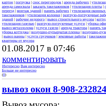
картон
|
погрузка
|
снос перегородок
|
аренда рабочих
|
утилиза
аренда самосвала
|
заказать такелажников
|
утилизация плиты
|
переезд
|
монтаж зданий
|
нанять рабочих
|
утилизация оконных
такелажников
|
утилизация колонки
|
разгрузо-погрузочные ра
зданий
|
рабочие недорого
|
вывоз строительного мусора
|
котте
утилизация газелью
|
разгрузо-погрузочные услуги
|
уборка офи
вывоз металлолома
|
услуги газели
|
аренда трактора
|
нанять т
уборка коттеджа
|
воздушно-пупырчатая пленка
|
воздушно-пуз
|
вывоз ванны
|
услуги грузчиков
|
земляные работы
|
такелажни
квартиры от мусора
01.08.2017 в 07:46
комментировать
Интересно
Вам интересно
Больше не интересно
(
0
)
вывоз окон 8-908-23282
Вывоз мусора: