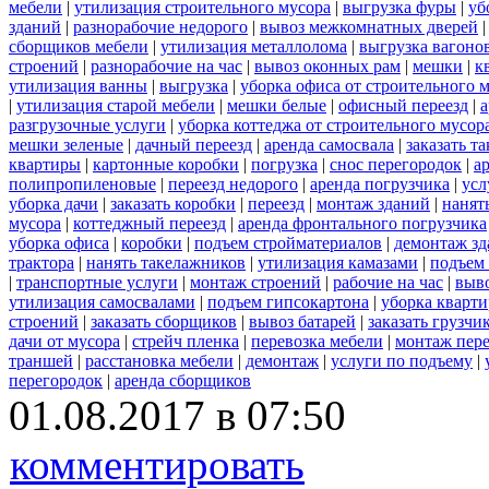
мебели
|
утилизация строительного мусора
|
выгрузка фуры
|
уб
зданий
|
разнорабочие недорого
|
вывоз межкомнатных дверей
сборщиков мебели
|
утилизация металлолома
|
выгрузка вагоно
строений
|
разнорабочие на час
|
вывоз оконных рам
|
мешки
|
к
утилизация ванны
|
выгрузка
|
уборка офиса от строительного 
|
утилизация старой мебели
|
мешки белые
|
офисный переезд
|
а
разгрузочные услуги
|
уборка коттеджа от строительного мусор
мешки зеленые
|
дачный переезд
|
аренда самосвала
|
заказать т
квартиры
|
картонные коробки
|
погрузка
|
снос перегородок
|
а
полипропиленовые
|
переезд недорого
|
аренда погрузчика
|
усл
уборка дачи
|
заказать коробки
|
переезд
|
монтаж зданий
|
нанят
мусора
|
коттеджный переезд
|
аренда фронтального погрузчика
уборка офиса
|
коробки
|
подъем стройматериалов
|
демонтаж з
трактора
|
нанять такелажников
|
утилизация камазами
|
подъем
|
транспортные услуги
|
монтаж строений
|
рабочие на час
|
выв
утилизация самосвалами
|
подъем гипсокартона
|
уборка кварти
строений
|
заказать сборщиков
|
вывоз батарей
|
заказать грузчи
дачи от мусора
|
стрейч пленка
|
перевозка мебели
|
монтаж пер
траншей
|
расстановка мебели
|
демонтаж
|
услуги по подъему
|
перегородок
|
аренда сборщиков
01.08.2017 в 07:50
комментировать