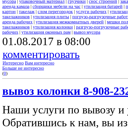
мусора
|
упаковочный материал
|
грузчики
|
снос строений
|
зак
аренда камаза
|
сборщики мебели на час
|
утилизация батарей
|
п
картон
|
такелаж
|
слом перегородок
|
услуги рабочих
|
утилизац
такелажников
|
утилизация плиты
|
погрузо-разгрузочные рабо
аренда рабочих
|
утилизация межкомнатных дверей
|
мешки по
такелажников
|
утилизация колонки
|
разгрузо-погрузочные ра
рабочих
|
утилизация оконных рам
|
вывоз мусора
01.08.2017 в 08:00
комментировать
Интересно
Вам интересно
Больше не интересно
(
0
)
вывоз колонки 8-908-23
Наши услуги по вывозу и 
Обратившись к нам, вы из