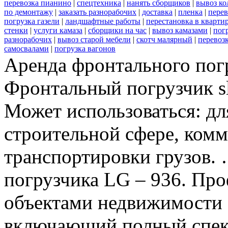
перевозка пианино
|
спецтехника
|
нанять сборщиков
|
вывоз ко
по демонтажу
|
заказать разнорабочих
|
доставка
|
пленка
|
перев
погрузка газели
|
ландшафтные работы
|
перестановка в кварти
стенки
|
услуги камаза
|
сборщики на час
|
вывоз камазами
|
пог
разнорабочих
|
вывоз старой мебели
|
скотч малярный
|
перевоз
самосвалами
|
погрузка вагонов
Аренда фронтального пог
Фронтальный погрузчик sl
Может использоваться: дл
строительной сфере, комму
транспортировки грузов.
погрузчика LG – 936. Пр
объектами недвижимости 
включающий полный спект