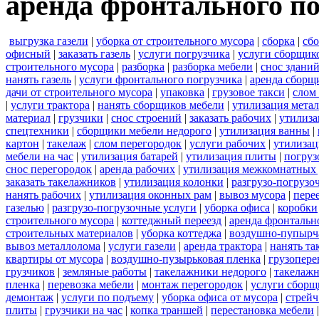
аренда фронтального по
выгрузка газели
|
уборка от строительного мусора
|
сборка
|
сбо
офисный
|
заказать газель
|
услуги погрузчика
|
услуги сборщик
строительного мусора
|
разборка
|
разборка мебели
|
снос здани
нанять газель
|
услуги фронтального погрузчика
|
аренда сборщ
дачи от строительного мусора
|
упаковка
|
грузовое такси
|
слом
|
услуги трактора
|
нанять сборщиков мебели
|
утилизация мета
материал
|
грузчики
|
снос строений
|
заказать рабочих
|
утилиза
спецтехники
|
сборщики мебели недорого
|
утилизация ванны
|
картон
|
такелаж
|
слом перегородок
|
услуги рабочих
|
утилизац
мебели на час
|
утилизация батарей
|
утилизация плиты
|
погруз
снос перегородок
|
аренда рабочих
|
утилизация межкомнатных 
заказать такелажников
|
утилизация колонки
|
разгрузо-погрузо
нанять рабочих
|
утилизация оконных рам
|
вывоз мусора
|
пере
газелью
|
разгрузо-погрузочные услуги
|
уборка офиса
|
коробки
строительного мусора
|
коттеджный переезд
|
аренда фронтальн
строительных материалов
|
уборка коттеджа
|
воздушно-пупырч
вывоз металлолома
|
услуги газели
|
аренда трактора
|
нанять т
квартиры от мусора
|
воздушно-пузырьковая пленка
|
грузопере
грузчиков
|
земляные работы
|
такелажники недорого
|
такелажн
пленка
|
перевозка мебели
|
монтаж перегородок
|
услуги сборщ
демонтаж
|
услуги по подъему
|
уборка офиса от мусора
|
стрейч
плиты
|
грузчики на час
|
копка траншей
|
перестановка мебели